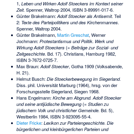
1,
Leben und Wirken Adolf Stoeckers im Kontext seiner
Zeit.
Spenner, Waltrop 2004,
ISBN 3-89991-017-6
.
Günter Brakelmann:
Adolf Stoecker als Antisemit.
Teil
2:
Texte des Parteipolitikers und des Kirchenmannes.
Spenner, Waltrop 2004.
Günter Brakelmann,
Martin Greschat
, Werner
Jochmann:
Protestantismus und Politik. Werk und
Wirkung Adolf Stoeckers
(=
Beiträge zur Sozial- und
Zeitgeschichte.
Bd. 17). Christians, Hamburg 1982,
ISBN 3-7672-0725-7
.
Max Braun
:
Adolf Stoecker
, Gotha 1909 (Volksabende,
H. 21).
Helmut Busch:
Die Stoeckerbewegung im Siegerland.
Diss. phil. Universität Marburg (1964), hrsg. von der
Forschungsstelle Siegerland, Siegen 1968.
Hans Engelmann:
Kirche am Abgrund. Adolf Stoecker
und seine antijüdische Bewegung
(=
Studien zu
jüdischem Volk und christlicher Gemeinde.
Bd. 5),
Westberlin 1984,
ISBN 3-923095-55-4
.
Dieter Fricke
:
Lexikon zur Parteiengeschichte. Die
bürgerlichen und kleinbürgerlichen Parteien und