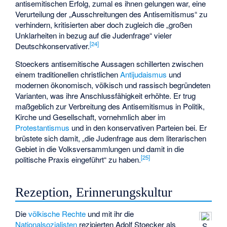
antisemitischen Erfolg, zumal es ihnen gelungen war, eine
Verurteilung der „Ausschreitungen des Antisemitismus“ zu
verhindern, kritisierten aber doch zugleich die „großen
Unklarheiten in bezug auf die Judenfrage“ vieler
[
24
]
Deutschkonservativer.
Stoeckers antisemitische Aussagen schillerten zwischen
einem traditionellen christlichen
Antijudaismus
und
modernen ökonomisch, völkisch und rassisch begründeten
Varianten, was ihre Anschlussfähigkeit erhöhte. Er trug
maßgeblich zur Verbreitung des Antisemitismus in Politik,
Kirche und Gesellschaft, vornehmlich aber im
Protestantismus
und in den konservativen Parteien bei. Er
brüstete sich damit, „die Judenfrage aus dem literarischen
Gebiet in die Volksversammlungen und damit in die
[
25
]
politische Praxis eingeführt“ zu haben.
Rezeption, Erinnerungskultur
Die
völkische Rechte
und mit ihr die
Nationalsozialisten
rezipierten Adolf Stoecker als
S