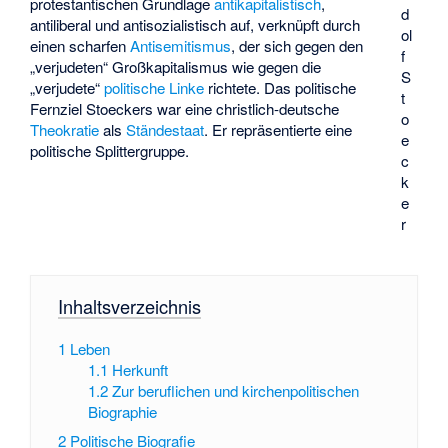
protestantischen Grundlage
antikapitalistisch
,
d
antiliberal und antisozialistisch auf, verknüpft durch
ol
einen scharfen
Antisemitismus
, der sich gegen den
f
„verjudeten“ Großkapitalismus wie gegen die
S
„verjudete“
politische Linke
richtete. Das politische
t
Fernziel Stoeckers war eine christlich-deutsche
o
Theokratie
als
Ständestaat
. Er repräsentierte eine
e
politische Splittergruppe.
c
k
e
r
Inhaltsverzeichnis
1
Leben
1.1
Herkunft
1.2
Zur beruflichen und kirchenpolitischen
Biographie
2
Politische Biografie