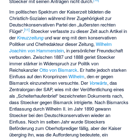
Stoecker mit seinen Anträgen nicht durch.
Im politischen Spektrum der Kaiserzeit bildeten die
Christlich-Sozialen während ihrer Zugehörigkeit zur
Deutschkonservativen Partei den „äußersten rechten
[
11
]
Flügel“.
Stoecker verfasste zu dieser Zeit auch Artikel in
der
Kreuzzeitung
und war eng mit dem konservativen
Politiker und Chefredakteur dieser Zeitung,
Wilhelm
Joachim von Hammerstein
, in persönlicher Freundschaft
verbunden. Zwischen 1887 und 1888 geriet Stoecker
immer stärker in Widerspruch zur Politik von
Reichskanzler
Otto von Bismarck
. Er hatte jedoch starken
Einfluss auf den Kronprinzen
Wilhelm
, den er gegen
Bismarck einzunehmen versuchte. Der
Vorwärts
, das
Zentralorgan der SAP, wies mit der Veröffentlichung eines
als „Scheiterhaufenbrief“ bezeichneten Dokuments nach,
dass Stoecker gegen Bismarck intrigierte. Nach Bismarcks
Entlassung durch Wilhelm II. im Jahr 1890 gewann
Stoecker bei den Deutschkonservativen wieder an
Einfluss. Noch im selben Jahr wurde Stoeckers
Beförderung zum Oberhofprediger fällig, aber der Kaiser
überging ihn, was die Aufforderung bedeutete, ein