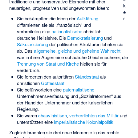
traditionelle und konservative Elemente mit eher
k
neuartigen, progressiven und ungewohnten Ideen:
e
Sie bekämpften die Ideen der
Aufklärung
,
r
diffamierten sie als „französisch“ und
verbreiteten eine
nationalistische
christlich-
deutsche Heilslehre. Die
Demokratisierung
und
Säkularisierung
der politischen Strukturen lehnten sie
ab. Das
allgemeine, gleiche und geheime Wahlrecht
war in ihren Augen eine schädliche Gleichmacherei, die
Trennung von Staat und Kirche
hielten sie für
verderblich.
Sie forderten den autoritären
Ständestaat
als
christlichen
Gottesstaat
.
Sie befürworteten eine
paternalistische
Unternehmensverfassung und „Sozialreformen“ aus
der Hand der Unternehmer und der kaiserlichen
Regierung.
Sie waren
chauvinistisch
,
verherrlichten das Militär
und
unterstützten eine
imperialistische
Kolonialpolitik
.
Zugleich brachten sie drei neue Momente in das rechte