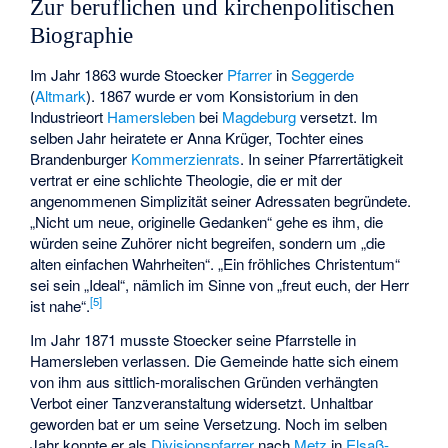
Zur beruflichen und kirchenpolitischen
Biographie
Im Jahr 1863 wurde Stoecker
Pfarrer
in
Seggerde
(
Altmark
). 1867 wurde er vom Konsistorium in den
Industrieort
Hamersleben
bei
Magdeburg
versetzt. Im
selben Jahr heiratete er Anna Krüger, Tochter eines
Brandenburger
Kommerzienrats
. In seiner Pfarrertätigkeit
vertrat er eine schlichte Theologie, die er mit der
angenommenen Simplizität seiner Adressaten begründete.
„Nicht um neue, originelle Gedanken“ gehe es ihm, die
würden seine Zuhörer nicht begreifen, sondern um „die
alten einfachen Wahrheiten“. „Ein fröhliches Christentum“
sei sein „Ideal“, nämlich im Sinne von „freut euch, der Herr
[
5
]
ist nahe“.
Im Jahr 1871 musste Stoecker seine Pfarrstelle in
Hamersleben verlassen. Die Gemeinde hatte sich einem
von ihm aus sittlich-moralischen Gründen verhängten
Verbot einer Tanzveranstaltung widersetzt. Unhaltbar
geworden bat er um seine Versetzung. Noch im selben
Jahr konnte er als
Divisionspfarrer
nach
Metz
in
Elsaß-