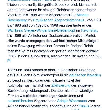
blieben sie eine Splittergröße. Stoecker blieb bis nach der
Jahrhundertwende ihr einziger Reichstagsabgeordneter.
Von 1879 bis 1898 war er Abgeordneter für
Minden-
Ravensberg
im
Preußischen Abgeordnetenhaus
. Von 1881
bis 1893 und von 1898 bis 1908 repräsentierte er den
Wahlkreis
Siegen
-
Wittgenstein
-
Biedenkopf
im
Reichstag
,
bis 1896 als Vertreter der Deutschkonservativen Partei.
Hier wurde er entgegen den wahlpolitischen Misserfolgen
seiner Bewegung wie seiner Person im übrigen Reich
regelmäßig mit ungewöhnlich großen Mehrheiten gewählt
(1887 in den Hauptwahlen, also vor der Stichwahl: 77,9 %).
[
9
]
1886 und 1889 sprach er sich im Deutschen Reichstag
dafür aus, den Spirituosenexport in die
deutschen Kolonien
zu beschränken, da er dem offiziellen Ziel des
Kolonialismus, nämlich der
Zivilisierung
der indigenen
Bevölkerung, widersprach. Da aber nicht nur wichtige
Firmen wie die des Hamburger Kaufmanns und
nationalliberalen
Abgeordneten
Adolph Woermann
vom
Alkoholhandel profitierten, sondern auch der
Fiskus
, drang
[
10
]