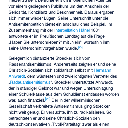
vor einem gediegenen Publikum um den Anschein der
Seriosität, Konzilianz und Besonnenheit. Daraus ergaben
sich immer wieder Lügen. Seine Unterschrift unter die
Antisemitenpetition bietet ein anschauliches Beispiel. Im
Zusammenhang mit der
Interpellation Hänel
1881
antwortete er im Preußischen Landtag auf die Frage
„Haben Sie unterschrieben?“ mit „Nein“, woraufhin ihm
[
22
]
seine Unterschrift vorgehalten wurde.
Gelegentlich distanzierte Stoecker sich vom
Rassenantisemitismus. Andererseits zeigten er und seine
Christlich-Sozialen sich solidarisch selbst mit
Hermann
Ahlwardt
, dem wüstesten und zwielichtigsten Vertreter des
„
Radauantisemitismus
“. Stoecker unterstützte Ahlwardt,
der in ständiger Geldnot war und wegen Unterschlagung
einer Schülerkasse aus dem Schuldienst entlassen worden
[
23
]
war, auch finanziell.
Der in der wilhelminischen
Gesellschaft verbreitete Antisemitismus ging Stoecker
nicht weit genug. Er versuchte, ihn zu radikalisieren. So
betrachteten er und seine Christlich-Sozialen den
deutschkonservativen „Tivoli-Parteitag“ zwar als einen