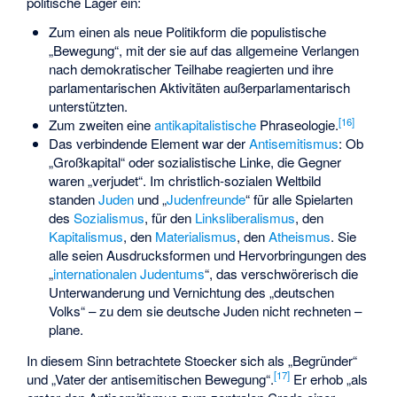
politische Lager ein:
Zum einen als neue Politikform die populistische
„Bewegung“, mit der sie auf das allgemeine Verlangen
nach demokratischer Teilhabe reagierten und ihre
parlamentarischen Aktivitäten außerparlamentarisch
unterstützten.
[
16
]
Zum zweiten eine
antikapitalistische
Phraseologie.
Das verbindende Element war der
Antisemitismus
: Ob
„Großkapital“ oder sozialistische Linke, die Gegner
waren „verjudet“. Im christlich-sozialen Weltbild
standen
Juden
und „
Judenfreunde
“ für alle Spielarten
des
Sozialismus
, für den
Linksliberalismus
, den
Kapitalismus
, den
Materialismus
, den
Atheismus
. Sie
alle seien Ausdrucksformen und Hervorbringungen des
„
internationalen Judentums
“, das verschwörerisch die
Unterwanderung und Vernichtung des „deutschen
Volks“ – zu dem sie deutsche Juden nicht rechneten –
plane.
In diesem Sinn betrachtete Stoecker sich als „Begründer“
[
17
]
und „Vater der antisemitischen Bewegung“.
Er erhob „als