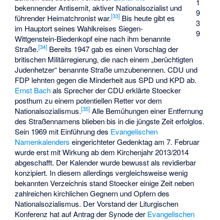
1
bekennender Antisemit, aktiver Nationalsozialist und
9
[
33
]
führender Heimatchronist war.
Bis heute gibt es
3
im Hauptort seines Wahlkreises Siegen-
9
Wittgenstein-Biedenkopf eine nach ihm benannte
[
34
]
Straße.
Bereits 1947 gab es einen Vorschlag der
britischen Militärregierung, die nach einem „berüchtigten
Judenhetzer“ benannte Straße umzubenennen. CDU und
FDP lehnten gegen die Minderheit aus SPD und KPD ab.
Ernst Bach
als Sprecher der CDU erklärte Stoecker
posthum zu einem potentiellen Retter vor dem
[
35
]
Nationalsozialismus.
Alle Bemühungen einer Entfernung
des Straßennamens blieben bis in die jüngste Zeit erfolglos.
Sein 1969 mit Einführung des
Evangelischen
Namenkalenders
eingerichteter Gedenktag am 7. Februar
wurde erst mit Wirkung ab dem Kirchenjahr 2013/2014
abgeschafft. Der Kalender wurde bewusst als revidierbar
konzipiert. In diesem allerdings vergleichsweise wenig
bekannten Verzeichnis stand Stoecker einige Zeit neben
zahlreichen kirchlichen Gegnern und Opfern des
Nationalsozialismus. Der Vorstand der Liturgischen
Konferenz hat auf Antrag der Synode der
Evangelischen