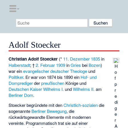
Adolf Stoecker
Christian Adolf Stoecker
(*
11. Dezember
1835
in
Halberstadt
; †
2. Februar
1909
in
Gries
bei
Bozen
)
H
war ein
evangelischer
deutscher
Theologe
und
o
Politiker
. Er war von 1874 bis 1890 ein
Hof- und
f
Domprediger
der
preußischen
Könige und
p
Deutschen Kaiser
Wilhelms I.
und
Wilhelms II.
am
r
Berliner Dom
.
e
di
Stoecker begründete mit den
Christlich-sozialen
die
g
sogenannte
Berliner Bewegung
, die
e
rückwärtsgewandte Elemente mit modernen
r
vereinte. Programmatisch trat sie auf einer
A