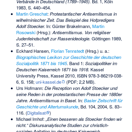
Verbände in Deutschland (1789–1945).
Bd. 1, Köln
1983, S. 440–454.
Martin Greschat
:
Protestantischer Antisemitismus in
wilhelminischer Zeit. Das Beispiel des Hofpredigers
Adolf Stoecker.
In: Günter Brakelmann,
Martin
Rosowski
(Hrsg.):
Antisemitismus. Von religiöser
Judenfeindschaft zur Rassenideologie.
Göttingen 1989,
S. 27–51.
Eckhard Hansen,
Florian Tennstedt
(Hrsg.) u. a.:
Biographisches Lexikon zur Geschichte der deutschen
Sozialpolitik 1871 bis 1945
.
Band 1:
Sozialpolitiker im
Deutschen Kaiserreich 1871 bis 1918.
Kassel
University Press, Kassel 2010,
ISBN 978-3-86219-038-
6
, S. 158;
uni-kassel.de
(PDF; 2,2 MB).
Urs Hofmann:
Die Rezeption von Adolf Stoecker und
seine Reden in der protestantischen Presse der 1880er
Jahre. Antisemitismus in Basel.
In:
Basler Zeitschrift für
Geschichte und Altertumskunde
, Bd. 104, 2004, S. 83–
116. (
Digitalisat
)
Michael Imhof:
„Einen besseren als Stoecker finden wir
nicht.“ Diskursanalytische Studien zur christlich-
sozialen Agitation im deutschen Kaiserreich