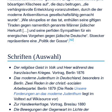
bösartigen Klischees auf“, die dazu beitrugen, „die
verhängnisvolle Entwicklung voranzutreiben, durch die der
moderne Antisemitismus gesellschaftsfähig gemacht
wurde“. „Wie skrupellos er das tat, enthüllen seine giftigen
Tiraden gegen namentlich genannte Männer jüdischer
Herkunft […] und seine perfiden Sympathien für ein
energisches Vorgehen gegen jüdische Deutsche“. Stoecker
[
42
]
repräsentiere eine „Politik der Gosse“.
Schriften (Auswahl)
Der religiöse Geist in Volk und Heer während des
französischen Krieges.
Vortrag, Berlin 1876
Das moderne Judenthum in Deutschland, besonders in
Berlin. Zwei Reden in der christl.-socialen
Arbeiterpartei.
Berlin 1879 (Die Rede
Unsere
Forderungen an das moderne Judenthum
liegt im
Volltext auf Wikisource vor)
Zur Handwerkerfrage.
Vortrag, Breslau 1880
Die Bewegungen der Gegenwart im Lichte der