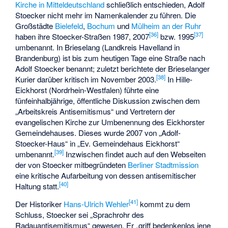
Kirche in Mitteldeutschland
schließlich entschieden, Adolf
Stoecker nicht mehr im Namenkalender zu führen. Die
Großstädte
Bielefeld
,
Bochum
und
Mülheim an der Ruhr
[
36
]
[
37
]
haben ihre Stoecker-Straßen 1987, 2007
bzw. 1995
umbenannt. In Brieselang (Landkreis Havelland in
Brandenburg) ist bis zum heutigen Tage eine Straße nach
Adolf Stoecker benannt; zuletzt berichtete der Brieselanger
[
38
]
Kurier darüber kritisch im November 2003.
In Hille-
Eickhorst (Nordrhein-Westfalen) führte eine
fünfeinhalbjährige, öffentliche Diskussion zwischen dem
„Arbeitskreis Antisemitismus“ und Vertretern der
evangelischen Kirche zur Umbenennung des Eickhorster
Gemeindehauses. Dieses wurde 2007 von „Adolf-
Stoecker-Haus“ in „Ev. Gemeindehaus Eickhorst“
[
39
]
umbenannt.
Inzwischen findet auch auf den Webseiten
der von Stoecker mitbegründeten
Berliner Stadtmission
eine kritische Aufarbeitung von dessen antisemitischer
[
40
]
Haltung statt.
[
41
]
Der Historiker
Hans-Ulrich Wehler
kommt zu dem
Schluss, Stoecker sei „Sprachrohr des
Radauantisemitismus“ gewesen. Er „griff bedenkenlos jene