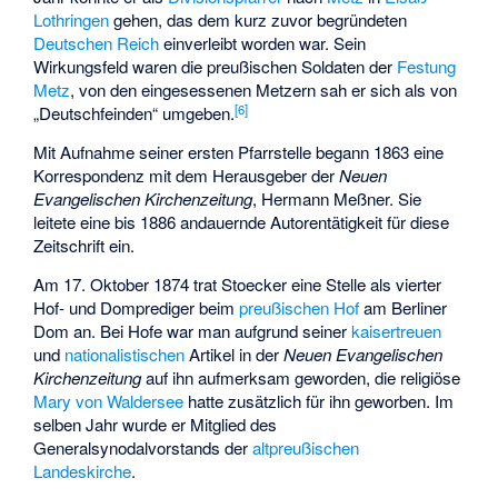
Lothringen
gehen, das dem kurz zuvor begründeten
Deutschen Reich
einverleibt worden war. Sein
Wirkungsfeld waren die preußischen Soldaten der
Festung
Metz
, von den eingesessenen Metzern sah er sich als von
[
6
]
„Deutschfeinden“ umgeben.
Mit Aufnahme seiner ersten Pfarrstelle begann 1863 eine
Korrespondenz mit dem Herausgeber der
Neuen
Evangelischen Kirchenzeitung
, Hermann Meßner. Sie
leitete eine bis 1886 andauernde Autorentätigkeit für diese
Zeitschrift ein.
Am 17. Oktober 1874 trat Stoecker eine Stelle als vierter
Hof- und Domprediger beim
preußischen Hof
am Berliner
Dom an. Bei Hofe war man aufgrund seiner
kaisertreuen
und
nationalistischen
Artikel in der
Neuen Evangelischen
Kirchenzeitung
auf ihn aufmerksam geworden, die religiöse
Mary von Waldersee
hatte zusätzlich für ihn geworben. Im
selben Jahr wurde er Mitglied des
Generalsynodalvorstands der
altpreußischen
Landeskirche
.