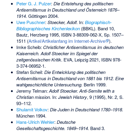
Peter G. J. Pulzer
:
Die Entstehung des politischen
Antisemitismus in Deutschland und Österreich 1876–
1914.
Göttingen 2004.
Uwe Puschner
:
Stoecker, Adolf.
In:
Biographisch-
Bibliographisches Kirchenlexikon
(BBKL). Band 10,
Bautz, Herzberg 1995,
ISBN 3-88309-062-X
, Sp. 1507–
1511
(
Artikel/Artikelanfang im Internet-Archive
)
.
Imke Scheib:
Christlicher Antisemitismus im deutschen
Kaiserreich. Adolf Stoecker im Spiegel der
zeitgenössischen Kritik
. EVA, Leipzig 2021,
ISBN 978-
3-374-06952-1
.
Stefan Scheil:
Die Entwicklung des politischen
Antisemitismus in Deutschland von 1881 bis 1912. Eine
wahlgeschichtliche Untersuchung.
Berlin 1999.
Jeremy Telman:
Adolf Stoecker. Anti-Semite with a
Christian mission.
In:
Jewish History
, 9 (1995), Nr. 2, S.
93–112.
Shulamit Volkov
:
Die Juden in Deutschland 1780–1918.
München 1994.
Hans-Ulrich Wehler
:
Deutsche
Gesellschaftsgeschichte. 1849–1914.
Band 3.