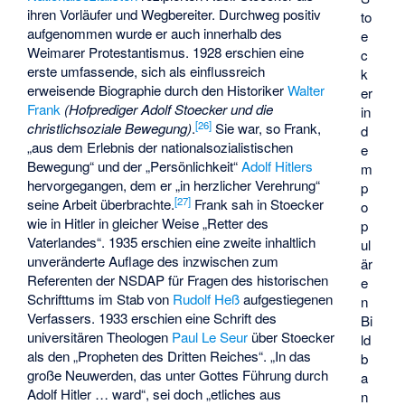
ihren Vorläufer und Wegbereiter. Durchweg positiv
to
aufgenommen wurde er auch innerhalb des
e
Weimarer Protestantismus. 1928 erschien eine
c
erste umfassende, sich als einflussreich
k
erweisende Biographie durch den Historiker
Walter
er
Frank
(Hofprediger Adolf Stoecker und die
in
[
26
]
christlichsoziale Bewegung)
.
Sie war, so Frank,
d
„aus dem Erlebnis der nationalsozialistischen
e
Bewegung“ und der „Persönlichkeit“
Adolf Hitlers
m
hervorgegangen, dem er „in herzlicher Verehrung“
p
[
27
]
seine Arbeit überbrachte.
Frank sah in Stoecker
o
wie in Hitler in gleicher Weise „Retter des
p
Vaterlandes“. 1935 erschien eine zweite inhaltlich
ul
unveränderte Auflage des inzwischen zum
är
Referenten der NSDAP für Fragen des historischen
e
Schrifttums im Stab von
Rudolf Heß
aufgestiegenen
n
Verfassers. 1933 erschien eine Schrift des
Bi
universitären Theologen
Paul Le Seur
über Stoecker
ld
als den „Propheten des Dritten Reiches“. „In das
b
große Neuwerden, das unter Gottes Führung durch
a
Adolf Hitler … ward“, sei doch „etliches aus
n