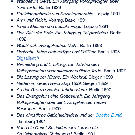
Wandelt im Geist. Ein Jahrgang Volkspredigten über
freie Texte.
Berlin 1889
Sozialdemokratie und Sozialmonarchie.
Leipzig 1891
Arm und Reich.
Vortrag, Basel 1891
Innere Mission und sociale Frage.
Leipzig 1891
Das Salz der Erde. Ein Jahrgang Zeitpredigten.
Berlin
1892
Wach’ auf, evangelisches Volk!.
Berlin 1893
Dreizehn Jahre Hofprediger und Politiker.
Berlin 1895
Digitalisat
Verheißung und Erfüllung. Ein Jahrhundert
Volkspredigten über alttestamentliche Texte.
Berlin 1897
Die Leitung der Kirche. Ein Weckruf.
Siegen 1899
Reden im neuen Reichstag 1899.
Siegen 1899
An der Grenze zweier Jahrhunderte.
Berlin 1900
Das Evangelium eine Gotteskraft. Ein Jahrgang
Volkspredigten über die Evangelien der neuen
Perikopen.
Berlin 1900
Das christliche Sittlichkeitsideal und der
Goethe-Bund
.
Hamburg 1901
Kann ein Christ Sozialdemokrat, kann ein
Sozialdemokrat Christ sein?
Berlin 1901