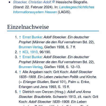
Stoecker, Christian Adolf.
Hessische Biografie.
(Stand: 22. Februar 2024). In:
Landesgeschichtliches
Informationssystem Hessen
(LAGIS).
Einzelnachweise
↑
Ernst Bunke
:
Adolf Stoecker. Ein deutscher
Prophet
(
Männer die den Ruf vernahmen
Bd. 22),
Brunnen-Verlag
, Gießen 1938, S. 7 ff.
↑
KCL 1910
, 96/190.
↑
Ernst Bunke
:
Adolf Stoecker. Ein deutscher
Prophet
(
Männer die den Ruf vernahmen
Bd. 22),
Brunnen-Verlag
, Gießen 1938, S. 12–13.
↑
Alle Angaben nach: Grit Koch:
Adolf Stoecker
1835–1909. Ein Leben zwischen Politik und Kirche.
(=
Erlanger Studien
, Band 101), Palm u. Enke,
Erlangen und Jena 1993, S. 15 ff.
↑
Dietrich von Oerzen (Hrsg.):
Adolf und Anna
Stoecker. Brautbriefe.
Schwerin 1913, zit. nach: Grit
Koch:
Adolf Stoecker 1835–1909. Ein Leben