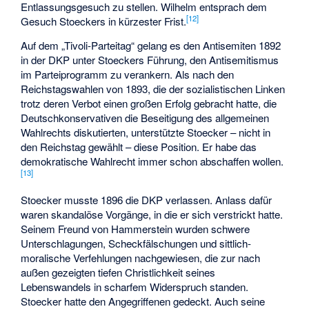
Entlassungsgesuch zu stellen. Wilhelm entsprach dem
[
12
]
Gesuch Stoeckers in kürzester Frist.
Auf dem „Tivoli-Parteitag“ gelang es den Antisemiten 1892
in der DKP unter Stoeckers Führung, den Antisemitismus
im Parteiprogramm zu verankern. Als nach den
Reichstagswahlen von 1893, die der sozialistischen Linken
trotz deren Verbot einen großen Erfolg gebracht hatte, die
Deutschkonservativen die Beseitigung des allgemeinen
Wahlrechts diskutierten, unterstützte Stoecker – nicht in
den Reichstag gewählt – diese Position. Er habe das
demokratische Wahlrecht immer schon abschaffen wollen.
[
13
]
Stoecker musste 1896 die DKP verlassen. Anlass dafür
waren skandalöse Vorgänge, in die er sich verstrickt hatte.
Seinem Freund von Hammerstein wurden schwere
Unterschlagungen, Scheckfälschungen und sittlich-
moralische Verfehlungen nachgewiesen, die zur nach
außen gezeigten tiefen Christlichkeit seines
Lebenswandels in scharfem Widerspruch standen.
Stoecker hatte den Angegriffenen gedeckt. Auch seine