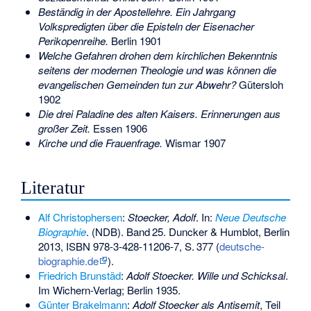
Beständig in der Apostellehre. Ein Jahrgang
Volkspredigten über die Episteln der Eisenacher
Perikopenreihe.
Berlin 1901
Welche Gefahren drohen dem kirchlichen Bekenntnis
seitens der modernen Theologie und was können die
evangelischen Gemeinden tun zur Abwehr?
Gütersloh
1902
Die drei Paladine des alten Kaisers. Erinnerungen aus
großer Zeit.
Essen 1906
Kirche und die Frauenfrage.
Wismar 1907
Literatur
Alf Christophersen
:
Stoecker, Adolf
. In:
Neue Deutsche
Biographie
. (NDB).
Band
25
. Duncker & Humblot, Berlin
2013,
ISBN 978-3-428-11206-7
,
S.
377
(
deutsche-
biographie.de
).
Friedrich Brunstäd
:
Adolf Stoecker. Wille und Schicksal
.
Im Wichern-Verlag; Berlin 1935.
Günter Brakelmann
:
Adolf Stoecker als Antisemit
, Teil