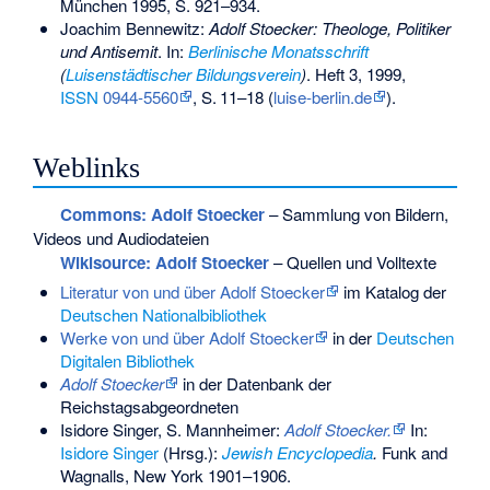
München 1995, S. 921–934.
Joachim Bennewitz:
Adolf Stoecker: Theologe, Politiker
und Antisemit
. In:
Berlinische Monatsschrift
(
Luisenstädtischer Bildungsverein
)
. Heft 3, 1999,
ISSN
0944-5560
,
S.
11–18
(
luise-berlin.de
).
Weblinks
Commons
: Adolf Stoecker
– Sammlung von Bildern,
Videos und Audiodateien
Wikisource: Adolf Stoecker
– Quellen und Volltexte
Literatur von und über Adolf Stoecker
im Katalog der
Deutschen Nationalbibliothek
Werke von und über Adolf Stoecker
in der
Deutschen
Digitalen Bibliothek
Adolf Stoecker
in der Datenbank der
Reichstagsabgeordneten
Isidore Singer, S. Mannheimer:
Adolf Stoecker.
In:
Isidore Singer
(Hrsg.):
Jewish Encyclopedia
.
Funk and
Wagnalls, New York 1901–1906.