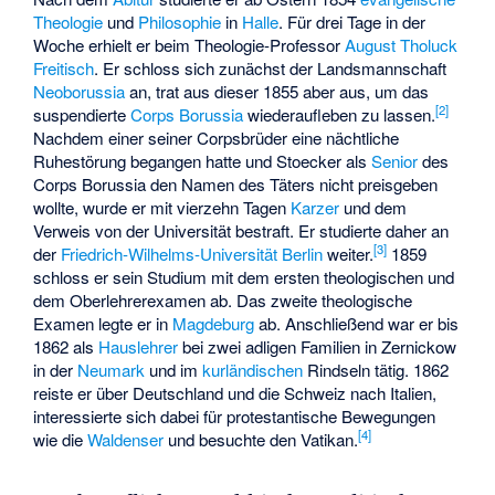
Theologie
und
Philosophie
in
Halle
. Für drei Tage in der
Woche erhielt er beim Theologie-Professor
August Tholuck
Freitisch
. Er schloss sich zunächst der Landsmannschaft
Neoborussia
an, trat aus dieser 1855 aber aus, um das
[
2
]
suspendierte
Corps Borussia
wiederaufleben zu lassen.
Nachdem einer seiner Corpsbrüder eine nächtliche
Ruhestörung begangen hatte und Stoecker als
Senior
des
Corps Borussia den Namen des Täters nicht preisgeben
wollte, wurde er mit vierzehn Tagen
Karzer
und dem
Verweis von der Universität bestraft. Er studierte daher an
[
3
]
der
Friedrich-Wilhelms-Universität Berlin
weiter.
1859
schloss er sein Studium mit dem ersten theologischen und
dem Oberlehrerexamen ab. Das zweite theologische
Examen legte er in
Magdeburg
ab. Anschließend war er bis
1862 als
Hauslehrer
bei zwei adligen Familien in Zernickow
in der
Neumark
und im
kurländischen
Rindseln tätig. 1862
reiste er über Deutschland und die Schweiz nach Italien,
interessierte sich dabei für protestantische Bewegungen
[
4
]
wie die
Waldenser
und besuchte den Vatikan.