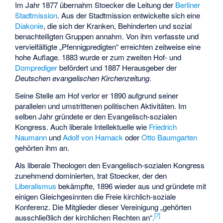
Im Jahr 1877 übernahm Stoecker die Leitung der
Berliner
Stadtmission
. Aus der Stadtmission entwickelte sich eine
Diakonie
, die sich der Kranken, Behinderten und sozial
benachteiligten Gruppen annahm. Von ihm verfasste und
vervielfältigte „Pfennigpredigten“ erreichten zeitweise eine
hohe Auflage. 1883 wurde er zum zweiten Hof- und
Domprediger
befördert und 1887 Herausgeber der
Deutschen evangelischen Kirchenzeitung
.
Seine Stelle am Hof verlor er 1890 aufgrund seiner
parallelen und umstrittenen politischen Aktivitäten. Im
selben Jahr gründete er den
Evangelisch-sozialen
Kongress
. Auch liberale Intellektuelle wie
Friedrich
Naumann
und
Adolf von Harnack
oder
Otto Baumgarten
gehörten ihm an.
Als liberale Theologen den Evangelisch-sozialen Kongress
zunehmend dominierten, trat Stoecker, der den
Liberalismus
bekämpfte, 1896 wieder aus und gründete mit
einigen Gleichgesinnten die
Freie kirchlich-soziale
Konferenz
. Die Mitglieder dieser Vereinigung „gehörten
[
7
]
ausschließlich der kirchlichen Rechten an“.