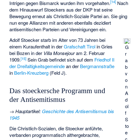
[
14
]
Intrigen gegen Bismarck wurden ihm vorgehalten.
Nach
dem Hinauswurf Stoeckers aus der DKP trat seine
Bewegung erneut als Christlich-Soziale Partei an. Sie ging
nun enge Allianzen mit anderen ebenfalls dezidiert
antisemitischen Parteien und Vereinigungen ein.
Adolf Stoecker starb im Alter von 73 Jahren bei
einem Kuraufenthalt in der
Grafschaft Tirol
in Gries
G
bei Bozen in der
Villa Monsejour
am 2. Februar
r
[
15
]
1909.
Sein Grab befindet sich auf dem
Friedhof II
a
der Dreifaltigkeitsgemeinde
an der
Bergmannstraße
b
in
Berlin-Kreuzberg
(Feld J).
v
o
n
Das stoeckersche Programm und
A
der Antisemitismus
d
ol
→
Hauptartikel
:
Geschichte des Antisemitismus bis
f
1945
S
to
Die Christlich-Sozialen, die Stoecker anführte,
e
verbanden programmatisch althergebrachte,
c