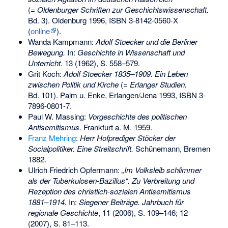
(=
Oldenburger Schriften zur Geschichtswissenschaft.
Bd. 3). Oldenburg 1996,
ISBN 3-8142-0560-X
(
online
).
Wanda Kampmann:
Adolf Stoecker und die Berliner
Bewegung.
In:
Geschichte in Wissenschaft und
Unterricht.
13 (1962), S. 558–579.
Grit Koch:
Adolf Stoecker 1835–1909. Ein Leben
zwischen Politik und Kirche
(=
Erlanger Studien.
Bd. 101). Palm u. Enke, Erlangen/Jena 1993,
ISBN 3-
7896-0801-7
.
Paul W. Massing:
Vorgeschichte des politischen
Antisemitismus.
Frankfurt a. M. 1959.
Franz Mehring
:
Herr Hofprediger Stöcker der
Socialpolitiker. Eine Streitschrift.
Schünemann, Bremen
1882.
Ulrich Friedrich Opfermann:
„Im Volksleib schlimmer
als der Tuberkulosen-Bazillus“. Zu Verbreitung und
Rezeption des christlich-sozialen Antisemitismus
1881–1914.
In:
Siegener Beiträge. Jahrbuch für
regionale Geschichte
, 11 (2006), S. 109–146; 12
(2007), S. 81–113.