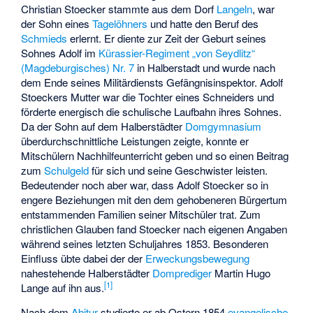
Christian Stoecker stammte aus dem Dorf
Langeln
, war
der Sohn eines
Tagelöhners
und hatte den Beruf des
Schmieds
erlernt. Er diente zur Zeit der Geburt seines
Sohnes Adolf im
Kürassier-Regiment „von Seydlitz“
(Magdeburgisches) Nr. 7
in Halberstadt und wurde nach
dem Ende seines Militärdiensts Gefängnisinspektor. Adolf
Stoeckers Mutter war die Tochter eines Schneiders und
förderte energisch die schulische Laufbahn ihres Sohnes.
Da der Sohn auf dem Halberstädter
Domgymnasium
überdurchschnittliche Leistungen zeigte, konnte er
Mitschülern Nachhilfeunterricht geben und so einen Beitrag
zum
Schulgeld
für sich und seine Geschwister leisten.
Bedeutender noch aber war, dass Adolf Stoecker so in
engere Beziehungen mit den dem gehobeneren Bürgertum
entstammenden Familien seiner Mitschüler trat. Zum
christlichen Glauben fand Stoecker nach eigenen Angaben
während seines letzten Schuljahres 1853. Besonderen
Einfluss übte dabei der der
Erweckungsbewegung
nahestehende Halberstädter
Domprediger
Martin Hugo
[
1
]
Lange auf ihn aus.
Nach dem
Abitur
studierte er ab Ostern 1854
evangelische