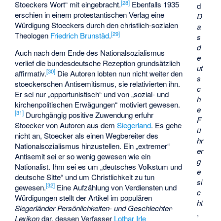
[
28
]
Stoeckers Wort“ mit eingebracht.
Ebenfalls 1935
d
erschien in einem protestantischen Verlag eine
D
Würdigung Stoeckers durch den christlich-sozialen
a
[
29
]
Theologen
Friedrich Brunstäd
.
s
d
Auch nach dem Ende des Nationalsozialismus
e
verlief die bundesdeutsche Rezeption grundsätzlich
ut
[
30
]
affirmativ.
Die Autoren lobten nun nicht weiter den
s
stoeckerschen Antisemitismus, sie relativierten ihn.
c
Er sei nur „opportunistisch“ und von „sozial- und
h
kirchenpolitischen Erwägungen“ motiviert gewesen.
e
[
31
]
Durchgängig positive Zuwendung erfuhr
F
Stoecker von Autoren aus dem
Siegerland
. Es gehe
ü
nicht an, Stoecker als einen Wegbereiter des
hr
Nationalsozialismus hinzustellen. Ein „extremer“
er
Antisemit sei er so wenig gewesen wie ein
g
Nationalist. Ihm sei es um „deutsches Volkstum und
e
deutsche Sitte“ und um Christlichkeit zu tun
si
[
32
]
gewesen.
Eine Aufzählung von Verdiensten und
c
Würdigungen stellt der Artikel im populären
ht
Siegerländer Persönlichkeiten- und Geschlechter-
,
Lexikon
dar, dessen Verfasser
Lothar Irle