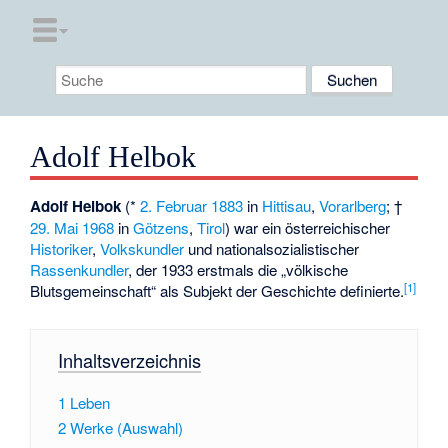
Adolf Helbok
Adolf Helbok
(*
2. Februar
1883
in
Hittisau
,
Vorarlberg
; †
29. Mai
1968
in
Götzens
,
Tirol
) war ein österreichischer
Historiker
,
Volkskundler
und nationalsozialistischer
Rassenkundler
, der 1933 erstmals die „völkische
[
1
]
Blutsgemeinschaft“ als Subjekt der Geschichte definierte.
Inhaltsverzeichnis
1
Leben
2
Werke (Auswahl)