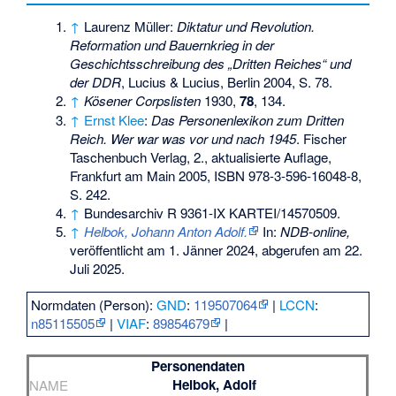
↑
Laurenz Müller:
Diktatur und Revolution.
Reformation und Bauernkrieg in der
Geschichtsschreibung des „Dritten Reiches“ und
der DDR
, Lucius & Lucius, Berlin 2004, S. 78.
↑
Kösener Corpslisten
1930,
78
, 134.
↑
Ernst Klee
:
Das Personenlexikon zum Dritten
Reich. Wer war was vor und nach 1945
. Fischer
Taschenbuch Verlag, 2., aktualisierte Auflage,
Frankfurt am Main 2005,
ISBN 978-3-596-16048-8
,
S. 242.
↑
Bundesarchiv R 9361-IX KARTEI/14570509.
↑
Helbok, Johann Anton Adolf.
In:
NDB-online,
veröffentlicht am 1. Jänner 2024, abgerufen am 22.
Juli 2025.
Normdaten (Person):
GND
:
119507064
|
LCCN
:
n85115505
|
VIAF
:
89854679
|
Personendaten
Helbok, Adolf
NAME