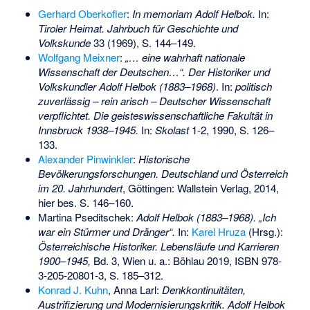
Gerhard Oberkofler
:
In memoriam Adolf Helbok.
In:
Tiroler Heimat. Jahrbuch für Geschichte und
Volkskunde
33 (1969), S. 144–149.
Wolfgang Meixner
:
„… eine wahrhaft nationale
Wissenschaft der Deutschen…“. Der Historiker und
Volkskundler Adolf Helbok (1883–1968)
. In:
politisch
zuverlässig – rein arisch – Deutscher Wissenschaft
verpflichtet. Die geisteswissenschaftliche Fakultät in
Innsbruck 1938–1945.
In:
Skolast
1-2, 1990, S. 126–
133.
Alexander Pinwinkler
:
Historische
Bevölkerungsforschungen. Deutschland und Österreich
im 20. Jahrhundert
, Göttingen: Wallstein Verlag, 2014,
hier bes. S. 146–160.
Martina Pseditschek:
Adolf Helbok (1883–1968). „Ich
war ein Stürmer und Dränger“.
In:
Karel Hruza
(Hrsg.):
Österreichische Historiker. Lebensläufe und Karrieren
1900–1945,
Bd. 3, Wien u. a.: Böhlau 2019,
ISBN 978-
3-205-20801-3
, S. 185–312.
Konrad J. Kuhn
, Anna Larl:
Denkkontinuitäten,
Austrifizierung und Modernisierungskritik. Adolf Helbok