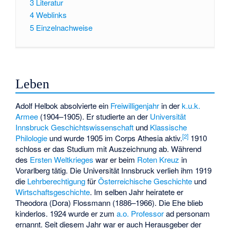
3
Literatur
4
Weblinks
5
Einzelnachweise
Leben
Adolf Helbok absolvierte ein
Freiwilligenjahr
in der
k.u.k.
Armee
(1904–1905). Er studierte an der
Universität
Innsbruck
Geschichtswissenschaft
und
Klassische
[
2
]
Philologie
und wurde 1905 im
Corps Athesia
aktiv.
1910
schloss er das Studium mit Auszeichnung ab. Während
des
Ersten Weltkrieges
war er beim
Roten Kreuz
in
Vorarlberg tätig. Die Universität Innsbruck verlieh ihm 1919
die
Lehrberechtigung
für
Österreichische Geschichte
und
Wirtschaftsgeschichte
. Im selben Jahr heiratete er
Theodora (Dora) Flossmann (1886–1966). Die Ehe blieb
kinderlos. 1924 wurde er zum
a.o. Professor
ad personam
ernannt. Seit diesem Jahr war er auch Herausgeber der