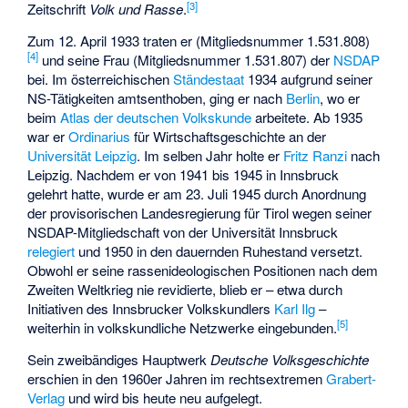
[
3
]
Zeitschrift
Volk und Rasse
.
Zum 12. April 1933 traten er (Mitgliedsnummer 1.531.808)
[
4
]
und seine Frau (Mitgliedsnummer 1.531.807) der
NSDAP
bei. Im österreichischen
Ständestaat
1934 aufgrund seiner
NS-Tätigkeiten amtsenthoben, ging er nach
Berlin
, wo er
beim
Atlas der deutschen Volkskunde
arbeitete. Ab 1935
war er
Ordinarius
für Wirtschaftsgeschichte an der
Universität Leipzig
. Im selben Jahr holte er
Fritz Ranzi
nach
Leipzig. Nachdem er von 1941 bis 1945 in Innsbruck
gelehrt hatte, wurde er am 23. Juli 1945 durch Anordnung
der provisorischen Landesregierung für Tirol wegen seiner
NSDAP-Mitgliedschaft von der Universität Innsbruck
relegiert
und 1950 in den dauernden Ruhestand versetzt.
Obwohl er seine rassenideologischen Positionen nach dem
Zweiten Weltkrieg nie revidierte, blieb er – etwa durch
Initiativen des Innsbrucker Volkskundlers
Karl Ilg
–
[
5
]
weiterhin in volkskundliche Netzwerke eingebunden.
Sein zweibändiges Hauptwerk
Deutsche Volksgeschichte
erschien in den 1960er Jahren im rechtsextremen
Grabert-
Verlag
und wird bis heute neu aufgelegt.