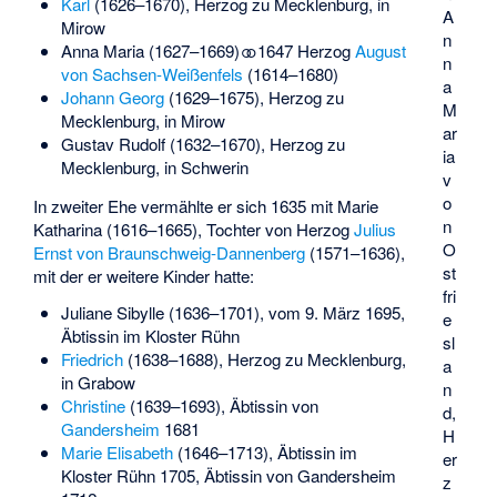
Karl
(1626–1670), Herzog zu Mecklenburg, in
A
Mirow
n
Anna Maria
(1627–1669) ⚭ 1647 Herzog
August
n
von Sachsen-Weißenfels
(1614–1680)
a
Johann Georg
(1629–1675), Herzog zu
M
Mecklenburg, in Mirow
ar
Gustav Rudolf (1632–1670), Herzog zu
ia
Mecklenburg, in Schwerin
v
o
In zweiter Ehe vermählte er sich 1635 mit Marie
n
Katharina (1616–1665), Tochter von Herzog
Julius
O
Ernst von Braunschweig-Dannenberg
(1571–1636),
st
mit der er weitere Kinder hatte:
fri
Juliane Sibylle (1636–1701), vom 9. März 1695,
e
Äbtissin im Kloster Rühn
sl
Friedrich
(1638–1688), Herzog zu Mecklenburg,
a
in Grabow
n
Christine
(1639–1693), Äbtissin von
d,
Gandersheim
1681
H
Marie Elisabeth
(1646–1713), Äbtissin im
er
Kloster Rühn 1705, Äbtissin von Gandersheim
z