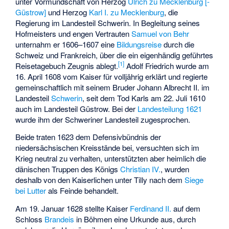
unter Vormundschaft von Herzog
Ulrich zu Mecklenburg [-
Güstrow]
und Herzog
Karl I. zu Mecklenburg
, die
Regierung im Landesteil Schwerin. In Begleitung seines
Hofmeisters und engen Vertrauten
Samuel von Behr
unternahm er 1606–1607 eine
Bildungsreise
durch die
Schweiz und Frankreich, über die ein eigenhändig geführtes
[1]
Reisetagebuch Zeugnis ablegt.
Adolf Friedrich wurde am
16. April 1608 vom Kaiser für volljährig erklärt und regierte
gemeinschaftlich mit seinem Bruder Johann Albrecht II. im
Landesteil
Schwerin
, seit dem Tod Karls am 22. Juli 1610
auch im Landesteil Güstrow. Bei der
Landesteilung 1621
wurde ihm der Schweriner Landesteil zugesprochen.
Beide traten 1623 dem Defensivbündnis der
niedersächsischen Kreisstände bei, versuchten sich im
Krieg neutral zu verhalten, unterstützten aber heimlich die
dänischen Truppen des Königs
Christian IV.
, wurden
deshalb von den Kaiserlichen unter
Tilly
nach dem
Siege
bei Lutter
als Feinde behandelt.
Am 19. Januar 1628 stellte Kaiser
Ferdinand II.
auf dem
Schloss
Brandeis
in Böhmen eine Urkunde aus, durch