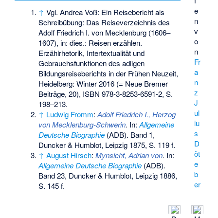
f
e
↑
Vgl. Andrea Voß: Ein Reisebericht als
n
Schreibübung: Das Reiseverzeichnis des
v
Adolf Friedrich I. von Mecklenburg (1606–
o
1607), in: dies.: Reisen erzählen.
n
Erzählrhetorik, Intertextualität und
Fr
Gebrauchsfunktionen des adligen
a
Bildungsreiseberichts in der Frühen Neuzeit,
n
Heidelberg: Winter 2016 (= Neue Bremer
z
Beiträge, 20),
ISBN 978-3-8253-6591-2
, S.
J
198–213.
ul
↑
Ludwig Fromm
:
Adolf Friedrich I., Herzog
iu
von Mecklenburg-Schwerin
.
In:
Allgemeine
s
Deutsche Biographie
(ADB). Band 1,
D
Duncker & Humblot, Leipzig 1875, S. 119 f.
öt
↑
August Hirsch
:
Mynsicht, Adrian von
.
In:
e
Allgemeine Deutsche Biographie
(ADB).
b
Band 23, Duncker & Humblot, Leipzig 1886,
er
S. 145 f.