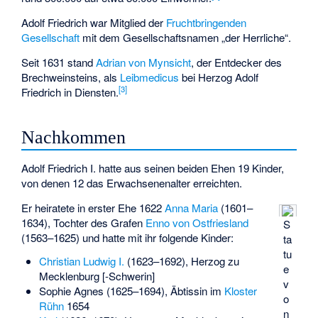
Adolf Friedrich war Mitglied der
Fruchtbringenden
Gesellschaft
mit dem Gesellschaftsnamen „der Herrliche“.
Seit 1631 stand
Adrian von Mynsicht
, der Entdecker des
Brechweinsteins
, als
Leibmedicus
bei Herzog Adolf
[3]
Friedrich in Diensten.
Nachkommen
Adolf Friedrich I. hatte aus seinen beiden Ehen 19 Kinder,
von denen 12 das Erwachsenenalter erreichten.
Er heiratete in erster Ehe 1622
Anna Maria
(1601–
1634), Tochter des Grafen
Enno von Ostfriesland
S
(1563–1625) und hatte mit ihr folgende Kinder:
ta
tu
Christian Ludwig I.
(1623–1692), Herzog zu
e
Mecklenburg [-Schwerin]
v
Sophie Agnes (1625–1694), Äbtissin im
Kloster
o
Rühn
1654
n