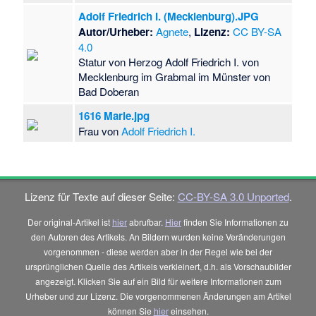
Adolf Friedrich I. (Mecklenburg).JPG
Autor/Urheber:
Agnete
,
Lizenz:
CC BY-SA
4.0
Statur von Herzog Adolf Friedrich I. von
Mecklenburg im Grabmal im Münster von
Bad Doberan
1616 Marie.jpg
Frau von
Adolf Friedrich I.
Lizenz für Texte auf dieser Seite:
CC-BY-SA 3.0 Unported
.
Der original-Artikel ist
hier
abrufbar.
Hier
finden Sie Informationen zu
den Autoren des Artikels. An Bildern wurden keine Veränderungen
vorgenommen - diese werden aber in der Regel wie bei der
ursprünglichen Quelle des Artikels verkleinert, d.h. als Vorschaubilder
angezeigt. Klicken Sie auf ein Bild für weitere Informationen zum
Urheber und zur Lizenz. Die vorgenommenen Änderungen am Artikel
können Sie
hier
einsehen.