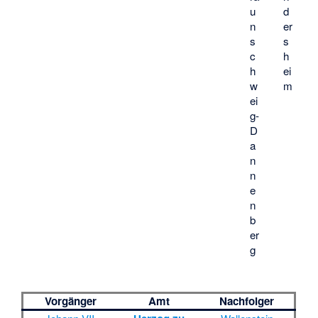
u
d
n
er
s
s
c
h
h
ei
w
m
ei
g-
D
a
n
n
e
n
b
er
g
Vorgänger
Amt
Nachfolger