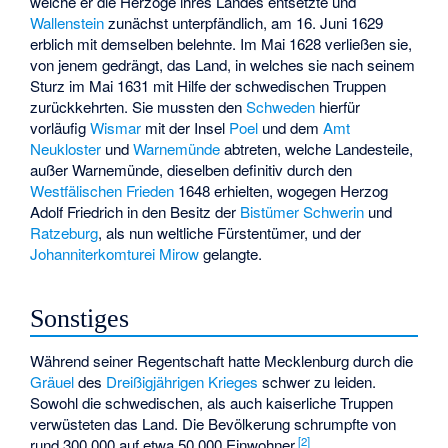
welche er die Herzöge ihres Landes entsetzte und
Wallenstein
zunächst unterpfändlich, am 16. Juni 1629
erblich mit demselben belehnte. Im Mai 1628 verließen sie,
von jenem gedrängt, das Land, in welches sie nach seinem
Sturz im Mai 1631 mit Hilfe der schwedischen Truppen
zurückkehrten. Sie mussten den
Schweden
hierfür
vorläufig
Wismar
mit der Insel
Poel
und dem
Amt
Neukloster
und
Warnemünde
abtreten, welche Landesteile,
außer Warnemünde, dieselben definitiv durch den
Westfälischen Frieden
1648 erhielten, wogegen Herzog
Adolf Friedrich in den Besitz der
Bistümer Schwerin
und
Ratzeburg
, als nun weltliche Fürstentümer, und der
Johanniterkomturei Mirow
gelangte.
Sonstiges
Während seiner Regentschaft hatte Mecklenburg durch die
Gräuel
des
Dreißigjährigen Krieges
schwer zu leiden.
Sowohl die schwedischen, als auch kaiserliche Truppen
verwüsteten das Land. Die Bevölkerung schrumpfte von
[2]
rund 300.000 auf etwa 50.000 Einwohner.