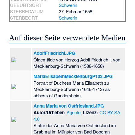
GEBURTSORT
Schwerin
STERBEDATUM
27. Februar 1658
STERBEORT
Schwerin
Auf dieser Seite verwendete Medien
AdolfFriedrichI.JPG
Ölgemälde von Herzog Adolf Friedrich I. von
Mecklenburg-Schwerin (1588-1658)
MariaElisabethMecklenburgP103.JPG
Portrait of Duchess Maria Elisabeth zu
Mecklenburg-Schwerin (1646-1713) as
abbess of Gandersheim
Anna Maria von Ostfriesland.JPG
Autor/Urheber:
Agnete
,
Lizenz:
CC BY-SA
4.0
Statur der Anna Maria von Ostfriesland im
Grabmal im Münster von Bad Doberan