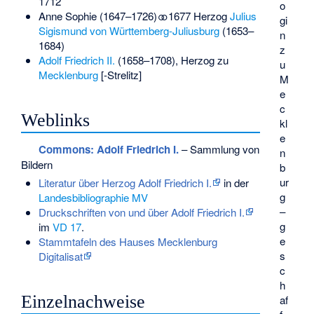
1712
o
Anne Sophie (1647–1726) ⚭ 1677 Herzog
Julius
gi
Sigismund von Württemberg-Juliusburg
(1653–
n
1684)
z
Adolf Friedrich II.
(1658–1708), Herzog zu
u
Mecklenburg
[-Strelitz]
M
e
c
Weblinks
kl
e
Commons
: Adolf Friedrich I.
– Sammlung von
n
Bildern
b
ur
Literatur über Herzog Adolf Friedrich I.
in der
g
Landesbibliographie MV
–
Druckschriften von und über Adolf Friedrich I.
g
im
VD 17
.
e
Stammtafeln des Hauses Mecklenburg
s
Digitalisat
c
h
Einzelnachweise
af