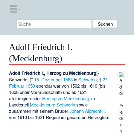
Adolf Friedrich I.
(Mecklenburg)
Adolf Friedrich I., Herzog zu Mecklenburg
[-
Schwerin] (*
15. Dezember
1588
in
Schwerin
; †
27.
A
Februar
1658
ebenda) war von 1592 bis 1610 (bis
d
1608 unter Vormundschaft) und ab 1621
ol
alleinregierender
Herzog zu Mecklenburg
im
f
Landesteil
Mecklenburg-Schwerin
sowie
Fr
zusammen mit seinem Bruder
Johann Albrecht II.
ie
von 1610 bis 1621 Regent im gesamten Herzogtum.
dr
ic
h