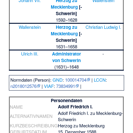
Johann VII.
Herzog zu
Wallenstein
Mecklenburg
[-
Schwerin]
1592–1628
Wallenstein
Herzog zu
Christian Ludwig I.
Mecklenburg
[-
Schwerin]
1631–1658
Ulrich III.
Administrator
-
von Schwerin
(1631)–1648
Normdaten (Person):
GND
:
100014704
|
LCCN
:
n2018012576
|
VIAF
:
73834991
|
Personendaten
Adolf Friedrich I.
NAME
Adolf Friedrich I. zu Mecklenburg-
ALTERNATIVNAMEN
Schwerin
KURZBESCHREIBUNG
Herzog zu Mecklenburg
GEBURTSDATUM
15. Dezember 1588