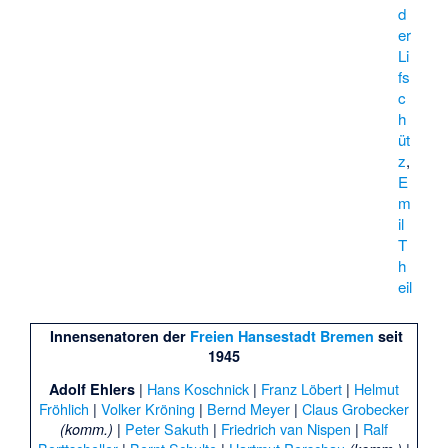
d
er
Li
fs
c
h
üt
z
,
E
m
il
T
h
eil
Innensenatoren der
Freien Hansestadt Bremen
seit
1945
|
Hans Koschnick
|
Franz Löbert
|
Helmut
Adolf Ehlers
Fröhlich
|
Volker Kröning
|
Bernd Meyer
|
Claus Grobecker
|
Peter Sakuth
|
Friedrich van Nispen
|
Ralf
(komm.)