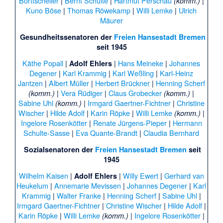
Borttscheller
|
Bernt Schulte
|
Hartmut Perschau
|
(komm.)
Kuno Böse
|
Thomas Röwekamp
|
Willi Lemke
|
Ulrich
Mäurer
Gesundheitssenatoren der
Freien Hansestadt Bremen
seit 1945
Käthe Popall
|
|
Hans Meineke
|
Johannes
Adolf Ehlers
Degener
|
Karl Krammig
|
Karl Weßling
|
Karl-Heinz
Jantzen
|
Albert Müller
|
Herbert Brückner
|
Henning Scherf
|
Vera Rüdiger
|
Claus Grobecker
|
(komm.)
(komm.)
Sabine Uhl
|
Irmgard Gaertner-Fichtner
|
Christine
(komm.)
Wischer
|
Hilde Adolf
|
Karin Röpke
|
Willi Lemke
|
(komm.)
Ingelore Rosenkötter
|
Renate Jürgens-Pieper
|
Hermann
Schulte-Sasse
|
Eva Quante-Brandt
|
Claudia Bernhard
Sozialsenatoren der
Freien Hansestadt Bremen
seit
1945
Wilhelm Kaisen
|
|
Willy Ewert
|
Gerhard van
Adolf Ehlers
Heukelum
|
Annemarie Mevissen
|
Johannes Degener
|
Karl
Krammig
|
Walter Franke
|
Henning Scherf
|
Sabine Uhl
|
Irmgard Gaertner-Fichtner
|
Christine Wischer
|
Hilde Adolf
|
Karin Röpke
|
Willi Lemke
|
Ingelore Rosenkötter
|
(komm.)