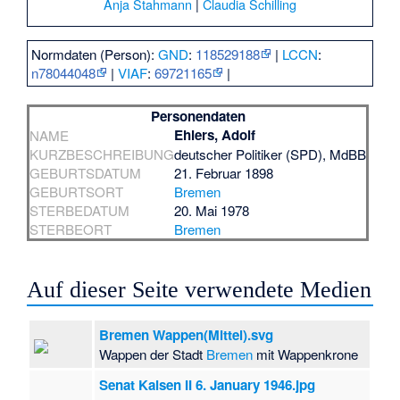
Anja Stahmann
|
Claudia Schilling
Normdaten (Person):
GND
:
118529188
|
LCCN
:
n78044048
|
VIAF
:
69721165
|
Personendaten
Ehlers, Adolf
NAME
KURZBESCHREIBUNG
deutscher Politiker (SPD), MdBB
GEBURTSDATUM
21. Februar 1898
GEBURTSORT
Bremen
STERBEDATUM
20. Mai 1978
STERBEORT
Bremen
Auf dieser Seite verwendete Medien
Bremen Wappen(Mittel).svg
Wappen der Stadt
Bremen
mit Wappenkrone
Senat Kaisen II 6. January 1946.jpg