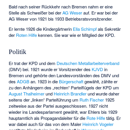
Bald nach seiner Rückkehr nach Bremen nahm er eine
Stelle als Schweißer bei der
AG Weser
auf. Er war bei der
AG Weser von 1921 bis 1933 Betriebsratsvorsitzender.
Er lernte 1926 die Kindergärtnerin
Ella Schimpf
als Sekretär
der
Roten Hilfe
kennen. Sie war wie er Mitglied der KPD.
Politik
Er trat der KPD und dem
Deutschen Metallarbeiterverband
(DMV) bei. 1921 wurde er Vorsitzender des
KJVD
in
Bremen und gehörte den Landesvorständen des DMV und
des
ADGB
an. 1923 in die
Bürgerschaft
gewählt, zählte er
zu den Anhängern des „rechten“ Parteiflügels der KPD um
August Thalheimer
und
Heinrich Brandler
und wurde daher
seitens der „linken“ Parteiführung um
Ruth Fischer
1925
zeitweise aus der Partei ausgeschlossen. 1927 nicht
wieder ins Landesparlament gewählt, war Ehlers bis 1929
hauptamtlich als Propagandaleiter für die
Rote Hilfe
tätig. Er
war dabei auch für das von dem Maler
Heinrich Vogeler