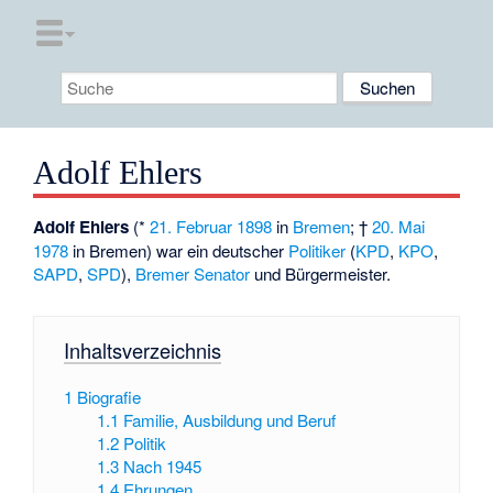
Adolf Ehlers
Adolf Ehlers
(*
21. Februar
1898
in
Bremen
; †
20. Mai
1978
in Bremen) war ein deutscher
Politiker
(
KPD
,
KPO
,
SAPD
,
SPD
),
Bremer Senator
und Bürgermeister.
Inhaltsverzeichnis
1
Biografie
1.1
Familie, Ausbildung und Beruf
1.2
Politik
1.3
Nach 1945
1.4
Ehrungen