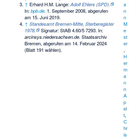
↑
Erhard H.M. Lange:
Adolf Ehlers (SPD).
a
In:
bpb.de
.
1. September 2008,
abgerufen
n
am 15. Juni 2019
.
n
↑
Standesamt Bremen-Mitte, Sterberegister
M
1978.
Signatur: StAB 4.60/5 7293. In:
e
arcinsys.niedersachsen.de.
Staatsarchiv
st
Bremen,
abgerufen am 14. Februar 2024
er
(Blatt 191 wählen).
,
H
er
m
a
n
n
A
p
el
t
,
C
hr
is