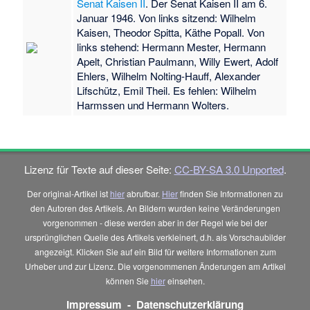
Senat Kaisen II
. Der Senat Kaisen II am 6.
Januar 1946. Von links sitzend: Wilhelm
Kaisen, Theodor Spitta, Käthe Popall. Von
links stehend: Hermann Mester, Hermann
Apelt, Christian Paulmann, Willy Ewert, Adolf
Ehlers, Wilhelm Nolting-Hauff, Alexander
Lifschütz, Emil Theil. Es fehlen: Wilhelm
Harmssen und Hermann Wolters.
Lizenz für Texte auf dieser Seite:
CC-BY-SA 3.0 Unported
.
Der original-Artikel ist
hier
abrufbar.
Hier
finden Sie Informationen zu
den Autoren des Artikels. An Bildern wurden keine Veränderungen
vorgenommen - diese werden aber in der Regel wie bei der
ursprünglichen Quelle des Artikels verkleinert, d.h. als Vorschaubilder
angezeigt. Klicken Sie auf ein Bild für weitere Informationen zum
Urheber und zur Lizenz. Die vorgenommenen Änderungen am Artikel
können Sie
hier
einsehen.
Impressum
-
Datenschutzerklärung