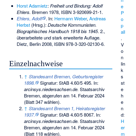
Horst Adamietz
:
Freiheit und Bindung: Adolf
e
Ehlers.
Bremen 1978,
ISBN 3-920699-21-1
.
P
Ehlers, Adolf
. In:
Hermann Weber
,
Andreas
o
Herbst
(Hrsg.):
Deutsche Kommunisten.
p
Biographisches Handbuch 1918 bis 1945
. 2.,
all
überarbeitete und stark erweiterte Auflage.
.
Dietz, Berlin 2008,
ISBN 978-3-320-02130-6
.
V
o
n
Einzelnachweise
lin
k
↑
Standesamt Bremen, Geburtsregister
s
1898.
Signatur: StAB 4.60/5 495. In:
st
arcinsys.niedersachsen.de.
Staatsarchiv
e
Bremen,
abgerufen am 14. Februar 2024
h
(Blatt 347 wählen).
e
↑
Standesamt Bremen 1, Heiratsregister
n
1937.
Signatur: StAB 4.60/5 8067. In:
d:
arcinsys.niedersachsen.de.
Staatsarchiv
H
Bremen,
abgerufen am 14. Februar 2024
er
(Blatt 118 wählen).
m