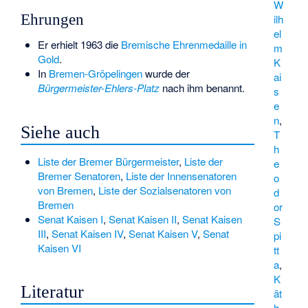
W
Ehrungen
ilh
el
Er erhielt 1963 die
Bremische Ehrenmedaille in
m
Gold
.
K
In
Bremen-Gröpelingen
wurde der
ai
Bürgermeister-Ehlers-Platz
nach ihm benannt.
s
e
n
,
Siehe auch
T
h
Liste der Bremer Bürgermeister
,
Liste der
e
Bremer Senatoren
,
Liste der Innensenatoren
o
von Bremen
,
Liste der Sozialsenatoren von
d
Bremen
or
Senat Kaisen I
,
Senat Kaisen II
,
Senat Kaisen
S
III
,
Senat Kaisen IV
,
Senat Kaisen V
,
Senat
pi
Kaisen VI
tt
a
,
K
Literatur
ät
h