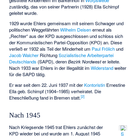
gestiftete Kinderheim im Barkenhoff in
Worpswede
zuständig, das von seiner Partnerin (1928) Ella Schimpf
geleitet wurde.
1929 wurde Ehlers gemeinsam mit seinem Schwager und
politischen Weggefährten
Wilhelm Deisen
erneut als
„Rechter“ aus der KPD ausgeschlossen und schloss sich
der Kommunistischen Partei-Opposition (KPO) an. Diese
verließ er 1932 als Teil der Minderheit um
Paul Frölich
und
Jacob Walcher
Richtung
Sozialistische Arbeiterpartei
Deutschlands
(SAPD), deren
Bezirk Nordwest
er leitete.
Nach 1933 war Ehlers in der Illegalität im
Widerstand
weiter
für die SAPD tätig.
Er war seit dem 22. Juni 1937 mit der
Kontoristin
Ernestine
Ella geb. Schimpf (1904–1985) verheiratet. Die
[2]
Eheschließung fand in Bremen statt.
Nach 1945
Nach Kriegsende 1945 trat Ehlers zunächst der
KPD wieder bei und wurde am 1. August 1945
S