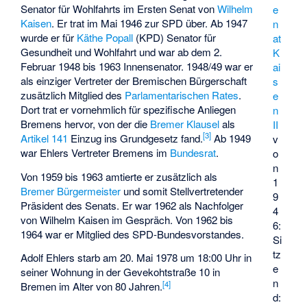
Senator für Wohlfahrts im Ersten Senat von
Wilhelm
e
Kaisen
. Er trat im Mai 1946 zur SPD über. Ab 1947
n
wurde er für
Käthe Popall
(KPD) Senator für
at
Gesundheit und Wohlfahrt und war ab dem 2.
K
Februar 1948 bis 1963 Innensenator. 1948/49 war er
ai
als einziger Vertreter der Bremischen Bürgerschaft
s
zusätzlich Mitglied des
Parlamentarischen Rates
.
e
Dort trat er vornehmlich für spezifische Anliegen
n
Bremens hervor, von der die
Bremer Klausel
als
II
[3]
Artikel 141
Einzug ins Grundgesetz fand.
Ab 1949
v
war Ehlers Vertreter Bremens im
Bundesrat
.
o
n
Von 1959 bis 1963 amtierte er zusätzlich als
1
Bremer Bürgermeister
und somit Stellvertretender
9
Präsident des Senats. Er war 1962 als Nachfolger
4
von Wilhelm Kaisen im Gespräch. Von 1962 bis
6:
1964 war er Mitglied des SPD-Bundesvorstandes.
Si
tz
Adolf Ehlers starb am 20. Mai 1978 um 18:00 Uhr in
e
seiner Wohnung in der Gevekohtstraße 10 in
n
[4]
Bremen im Alter von 80 Jahren.
d: