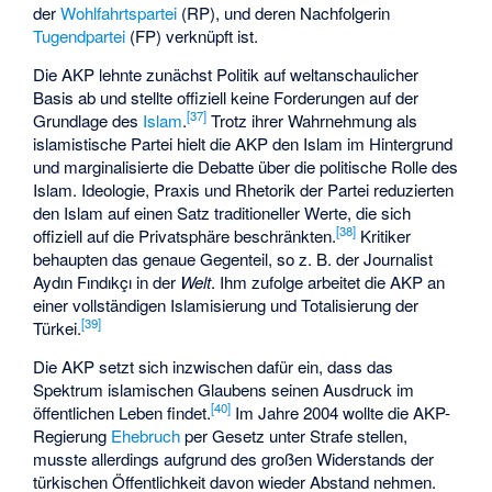
der
Wohlfahrtspartei
(RP), und deren Nachfolgerin
Tugendpartei
(FP) verknüpft ist.
Die AKP lehnte zunächst Politik auf weltanschaulicher
Basis ab und stellte offiziell keine Forderungen auf der
[
37
]
Grundlage des
Islam
.
Trotz ihrer Wahrnehmung als
islamistische Partei hielt die AKP den Islam im Hintergrund
und marginalisierte die Debatte über die politische Rolle des
Islam. Ideologie, Praxis und Rhetorik der Partei reduzierten
den Islam auf einen Satz traditioneller Werte, die sich
[
38
]
offiziell auf die Privatsphäre beschränkten.
Kritiker
behaupten das genaue Gegenteil, so z. B. der Journalist
Aydın Fındıkçı in der
Welt
. Ihm zufolge arbeitet die AKP an
einer vollständigen Islamisierung und Totalisierung der
[
39
]
Türkei.
Die AKP setzt sich inzwischen dafür ein, dass das
Spektrum islamischen Glaubens seinen Ausdruck im
[
40
]
öffentlichen Leben findet.
Im Jahre 2004 wollte die AKP-
Regierung
Ehebruch
per Gesetz unter Strafe stellen,
musste allerdings aufgrund des großen Widerstands der
türkischen Öffentlichkeit davon wieder Abstand nehmen.