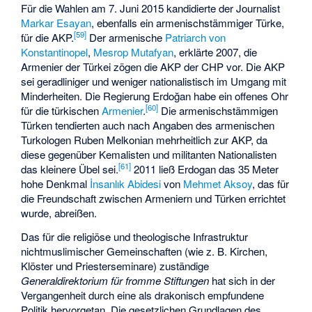
Für die Wahlen am 7. Juni 2015 kandidierte der Journalist
Markar Esayan
, ebenfalls ein armenischstämmiger Türke,
[
59
]
für die AKP.
Der armenische
Patriarch von
Konstantinopel
,
Mesrop Mutafyan
, erklärte 2007, die
Armenier der Türkei zögen die AKP der CHP vor. Die AKP
sei geradliniger und weniger nationalistisch im Umgang mit
Minderheiten. Die Regierung Erdoğan habe ein offenes Ohr
[
60
]
für die türkischen
Armenier
.
Die armenischstämmigen
Türken tendierten auch nach Angaben des armenischen
Turkologen Ruben Melkonian mehrheitlich zur AKP, da
diese gegenüber Kemalisten und militanten Nationalisten
[
61
]
das kleinere Übel sei.
2011 ließ Erdogan das 35 Meter
hohe Denkmal
İnsanlık Abidesi
von
Mehmet Aksoy
, das für
die Freundschaft zwischen Armeniern und Türken errichtet
wurde, abreißen.
Das für die religiöse und theologische Infrastruktur
nichtmuslimischer Gemeinschaften (wie z. B. Kirchen,
Klöster und Priesterseminare) zuständige
Generaldirektorium für
fromme Stiftungen
hat sich in der
Vergangenheit durch eine als drakonisch empfundene
Politik hervorgetan. Die gesetzlichen Grundlagen des