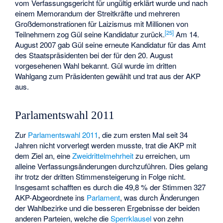
vom Verfassungsgericht für ungültig erklärt wurde und nach
einem Memorandum der Streitkräfte und mehreren
Großdemonstrationen für Laizismus mit Millionen von
[
25
]
Teilnehmern zog Gül seine Kandidatur zurück.
Am 14.
August 2007 gab Gül seine erneute Kandidatur für das Amt
des Staatspräsidenten bei der für den 20. August
vorgesehenen Wahl bekannt. Gül wurde im dritten
Wahlgang zum Präsidenten gewählt und trat aus der AKP
aus.
Parlamentswahl 2011
Zur
Parlamentswahl 2011
, die zum ersten Mal seit 34
Jahren nicht vorverlegt werden musste, trat die AKP mit
dem Ziel an, eine
Zweidrittelmehrheit
zu erreichen, um
alleine Verfassungsänderungen durchzuführen. Dies gelang
ihr trotz der dritten Stimmensteigerung in Folge nicht.
Insgesamt schafften es durch die 49,8 % der Stimmen 327
AKP-Abgeordnete ins
Parlament
, was durch Änderungen
der Wahlbezirke und die besseren Ergebnisse der beiden
anderen Parteien, welche die
Sperrklausel
von zehn