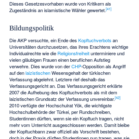
Dieses Gesetzesvorhaben wurde von Kritikern als
[
41
]
Zugeständnis an islamistische Wähler gewertet.
Bildungspolitik
Die AKP versuchte, ein Ende des
Kopftuchverbots
an
Universitäten durchzusetzen, das ihres Erachtens wichtige
Individualrechte wie die
Religionsfreiheit
unterminiere und
vielen gläubigen Frauen einen beruflichen Aufstieg
verwehre. Dies wurde von der
CHP
-Opposition als Angriff
auf den
laizistischen
Wesensgehalt der türkischen
Verfassung abgelehnt. Letztere rief deshalb das
Verfassungsgericht an. Das Verfassungsgericht erklärte
2007 die Aufhebung des Kopftuchverbots als mit dem
[
42
]
laizistischen Grundsatz der Verfassung unvereinbar.
2010 verfügte der Hochschulrat Yök, die wichtigste
Hochschulbehörde der Türkei, per Rundschreiben,
Studentinnen dürften, wenn sie ein Kopftuch tragen, nicht
mehr vom Unterricht ausgeschlossen werden. Damit bleibe
der Kopftuchbann zwar offiziell als Vorschrift bestehen,
doch in der Praxis dürften Studentinnen nun tragen, was sie