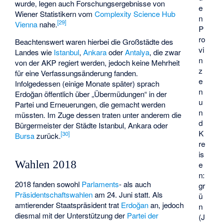
wurde, legen auch Forschungsergebnisse von
e
Wiener Statistikern vom
Complexity Science Hub
n
[
29
]
Vienna
nahe.
P
ro
Beachtenswert waren hierbei die Großstädte des
vi
Landes wie
Istanbul
,
Ankara
oder
Antalya
, die zwar
n
von der AKP regiert werden, jedoch keine Mehrheit
z
für eine Verfassungsänderung fanden.
e
Infolgedessen (einige Monate später) sprach
n
Erdoğan öffentlich über „Übermüdungen“ in der
u
Partei und Erneuerungen, die gemacht werden
n
müssten. Im Zuge dessen traten unter anderem die
d
Bürgermeister der Städte Istanbul, Ankara oder
K
[
30
]
Bursa
zurück.
re
is
Wahlen 2018
e
n:
2018 fanden sowohl
Parlaments
- als auch
gr
Präsidentschaftswahlen
am 24. Juni statt. Als
ü
amtierender Staatspräsident trat
Erdoğan
an, jedoch
n
diesmal mit der Unterstützung der
Partei der
(J