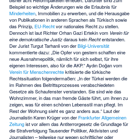
bisher acht Reformpaketen erneuert. Darunter sind zum
Beispiel so wichtige Änderungen wie die Erlaubnis für
Minderheiten
, Immobilien zu erwerben, und die Herausgabe
von Publikationen in anderen Sprachen als Türkisch sowie
das Prinzip,
EU-Recht
vor nationales Recht zu stellen.
Dennoch ist laut Richter Orhan Gazi Ertekin vom
Verein für
eine demokratische Justiz
daraus kein
Recht
entstanden.
Der Jurist Turgut Tarhanli von der
Bilgi-Universität
kommentierte dazu: „Die Opfer von gestern schaffen eine
neue Ausnahmepolitik, nämlich für sich selbst, für ihre
eigenen Interessen, also für die AKP.“ Aydın Doğan vom
Verein für Menschenrechte
kritisierte die türkische
Rechtssituation folgendermaßen: „In der Türkei werden die
im Rahmen des Beitrittsprozesses verabschiedeten
Gesetze als Schaufenster verstanden. Sie sind wie das
Wohnzimmer, in das man fremde Gäste führt, um ihnen zu
zeigen, was für einen schönen Lebensstil man pflegt. Im
Rest der Wohnung sieht es ganz anders aus.“ Laut der
Journalistin Karen Krüger von der
Frankfurter Allgemeinen
Zeitung
ist vor allem das Antiterrorgesetz die Grundlage für
die Strafverfolgung Tausender Politiker, Aktivisten und
Journalisten – teilweise nur wegen schriftlicher oder