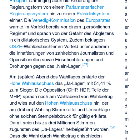
Erdoğan
. Damit ging auch die Änderung der
d
Regierungsform von einem
Parlamentarischen
e
Regierungssystem
hin zu einem
Präsidialsystem
s
einher. Die
Venedig-Kommission
des
Europarates
V
warnte im Vorfeld bereits vor einem „persönlichen
er
Regime“ und sprach von der Gefahr des Abgleitens
fa
in ein diktatorisches System. Zudem beklagten
s
OSZE
-Wahlbeobachter im Vorfeld unter anderem
s
die Inhaftierungen von zahlreichen Journalisten und
u
Oppositionellen sowie Einschüchterungen und
n
[
27
]
Drohungen gegen das „Nein-Lager“.
g
sr
Am (späten) Abend des Wahltages erklärte der
ef
Hohe Wahlausschuss
das „Ja-Lager“ mit 51,41 %
er
zum Sieger. Die Opposition (CHP, HDP, Teile der
e
MHP) sprach noch am Wahlabend von Wahlbetrug
n
und wies auf den
Hohen Wahlausschuss
hin, der
d
am (frühen) Wahltag Stimmzettel und Umschläge
u
ohne solchen Stempelabdruck für gültig erklärte.
m
Damit seien bis zu drei Millionen Stimmen
s
[
28
]
zugunsten des „Ja-Lagers“ herbeigeführt worden.
in
Dass die Wahl durch Wahlbetrug entschieden
d