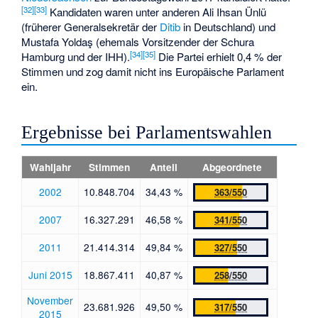
[
32
]
[
33
]
Kandidaten waren unter anderen
Ali Ihsan Ünlü
(früherer Generalsekretär der
Ditib
in Deutschland) und
Mustafa Yoldaş
(ehemals Vorsitzender der Schura
[
34
]
[
35
]
Hamburg und der
IHH
).
Die Partei erhielt 0,4 % der
Stimmen und zog damit nicht ins Europäische Parlament
ein.
Ergebnisse bei Parlamentswahlen
Wahljahr
Stimmen
Anteil
Abgeordnete
2002
10.848.704
34,43 %
363/550
2007
16.327.291
46,58 %
341/550
2011
21.414.314
49,84 %
327/550
Juni 2015
18.867.411
40,87 %
258/550
November
23.681.926
49,50 %
317/550
2015