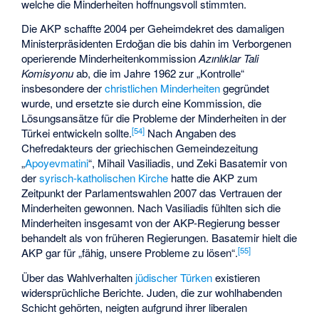
welche die Minderheiten hoffnungsvoll stimmten.
Die AKP schaffte 2004 per Geheimdekret des damaligen
Ministerpräsidenten Erdoğan die bis dahin im Verborgenen
operierende Minderheitenkommission
Azınlıklar Tali
Komisyonu
ab, die im Jahre 1962 zur „Kontrolle“
insbesondere der
christlichen Minderheiten
gegründet
wurde, und ersetzte sie durch eine Kommission, die
Lösungsansätze für die Probleme der Minderheiten in der
[
54
]
Türkei entwickeln sollte.
Nach Angaben des
Chefredakteurs der griechischen Gemeindezeitung
„
Apoyevmatini
“, Mihail Vasiliadis, und Zeki Basatemir von
der
syrisch-katholischen Kirche
hatte die AKP zum
Zeitpunkt der Parlamentswahlen 2007 das Vertrauen der
Minderheiten gewonnen. Nach Vasiliadis fühlten sich die
Minderheiten insgesamt von der AKP-Regierung besser
behandelt als von früheren Regierungen. Basatemir hielt die
[
55
]
AKP gar für „fähig, unsere Probleme zu lösen“.
Über das Wahlverhalten
jüdischer Türken
existieren
widersprüchliche Berichte. Juden, die zur wohlhabenden
Schicht gehörten, neigten aufgrund ihrer liberalen