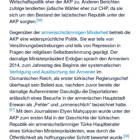
Wirtschaftspolitik eher der AKP zu. Anderen Berichten
zufolge tendierten jüdische Wähler eher zur CHP, da sie
sich um den Bestand der laizistischen Republik unter der
[
56
]
AKP sorgten.
Gegenüber der
armenischstämmigen Minderheit
betrieb die
AKP eine widersprüchliche Politik. Sie war teils von
Versöhnungsbestrebungen und teils von Repression in
Fragen der religiösen Selbstbestimmung geprägt. Der
damalige Ministerpräsident Erdoğan sprach den Armeniern
2014, zum Jahrestag des Beginns der systematischen
Verfolgung und Auslöschung der Armenier
im
Osmanischen Reich, als erster türkischer Regierungschef
überhaupt sein Beileid aus, nachdem zuvor bereits der
damalige Außenminister Davutoğlu die Deportationen
anlässlich eines Besuchs in der armenischen Hauptstadt
Erewan als „Fehler“ und „unmenschlich“ bezeichnet hatte.
[
57
]
Mit dem Journalisten Etyen Mahçupyan wurde unter der
AKP zum ersten Mal in der Geschichte der türkischen
Republik ein armenischstämmiger Türke Hauptberater
eines türkischen Ministerpräsidenten, was durch die
[
58
]
Öffentlichkeit als hoffnungsvoller Schritt bewertet wurde.