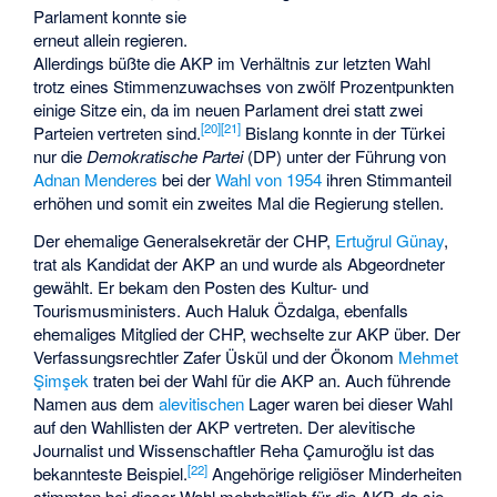
Parlament konnte sie
erneut allein regieren.
Allerdings büßte die AKP im Verhältnis zur letzten Wahl
trotz eines Stimmenzuwachses von zwölf Prozentpunkten
einige Sitze ein, da im neuen Parlament drei statt zwei
[
20
]
[
21
]
Parteien vertreten sind.
Bislang konnte in der Türkei
nur die
Demokratische Partei
(DP) unter der Führung von
Adnan Menderes
bei der
Wahl von 1954
ihren Stimmanteil
erhöhen und somit ein zweites Mal die Regierung stellen.
Der ehemalige Generalsekretär der CHP,
Ertuğrul Günay
,
trat als Kandidat der AKP an und wurde als Abgeordneter
gewählt. Er bekam den Posten des Kultur- und
Tourismusministers. Auch Haluk Özdalga, ebenfalls
ehemaliges Mitglied der CHP, wechselte zur AKP über. Der
Verfassungsrechtler
Zafer Üskül
und der Ökonom
Mehmet
Şimşek
traten bei der Wahl für die AKP an. Auch führende
Namen aus dem
alevitischen
Lager waren bei dieser Wahl
auf den Wahllisten der AKP vertreten. Der alevitische
Journalist und Wissenschaftler
Reha Çamuroğlu
ist das
[
22
]
bekannteste Beispiel.
Angehörige religiöser Minderheiten
stimmten bei dieser Wahl mehrheitlich für die AKP, da sie