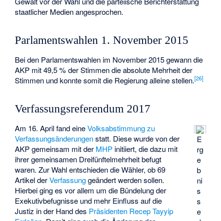
Gewalt vor der Wahl und die parteiische Berichterstattung
staatlicher Medien angesprochen.
Parlamentswahlen 1. November 2015
Bei den Parlamentswahlen im November 2015 gewann die
AKP mit 49,5 % der Stimmen die absolute Mehrheit der
[
26
]
Stimmen und konnte somit die Regierung alleine stellen.
Verfassungsreferendum 2017
Am 16. April fand eine
Volksabstimmung zu
Verfassungsänderungen
statt. Diese wurde von der
E
AKP gemeinsam mit der
MHP
initiiert, die dazu mit
rg
ihrer gemeinsamen Dreifünftelmehrheit befugt
e
waren. Zur Wahl entschieden die Wähler, ob 69
b
Artikel der
Verfassung
geändert werden sollen.
ni
Hierbei ging es vor allem um die Bündelung der
s
Exekutivbefugnisse und mehr Einfluss auf die
s
Justiz in der Hand des
Präsidenten
Recep Tayyip
e