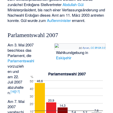
zunächst Erdoğans Stellvertreter
Abdullah Gül
Ministerpräsident, bis nach einer Verfassungsänderung und
Nachwahl Erdoğan dieses Amt am 11. März 2003 antreten
konnte. Gül wurde zum
Außenminister
ernannt.
Parlamentswahl 2007
Am 3. Mai 2007
(c)
Aycan
,
CC BY-SA 3.0
beschloss das
Wahlkundgebung in
Parlament, die
Eskişehir
Parlamentswahl
vorzuzieh
en und
Parlamentswahl 2007
am 22.
%
46,6
50
Juli 2007
abzuhalte
40
[
16
]
[
17
]
n.
30
20,9
Am 7. Mai
20
14,3
2007
7,6
10
verabschi
5,4
5,2