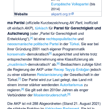
Europäische Volkspartei
(bis
2014)
akparti.org.tr
Website
ma Partisi
(offizielle Kurzbezeichnung
AK Parti
, inoffiziell
oft einfach
AKP
),
türkisch
für
Partei für Gerechtigkeit und
Aufschwung
(oder „Partei für Gerechtigkeit und
[
4
]
Entwicklung“),
ist eine
rechtspopulistische
und
neoosmanische
politische Partei
in der
Türkei
. Sie war bei
ihrer Gründung 2001 nach eigener Programmatik
[
5
]
konservativ
-demokratisch
ausgerichtet und lehnte trotz
entsprechender Wahrnehmung eine Klassifizierung als
[
6
]
„
muslimisch
-demokratisch“ ab.
Beobachtern zufolge führt
die Regierung der AKP unter
Recep Tayyip Erdoğan
jedoch
zu einer stärkeren
Reislamisierung
der Gesellschaft in der
[
7
]
Türkei.
Der Partei wird zur Last gelegt, das Land mit
einem immer stärker werdenden
Autoritarismus
zu
[
8
]
regieren.
Sie gilt seit den 2010er Jahren als enger
[
9
]
Verbündeter der
Moslembruderschaft
.
Die AKP ist mit 288 Abgeordneten (Stand 21. August 2021)
die stärkste Fraktion im
türkischen Parlament
. Sie ist in