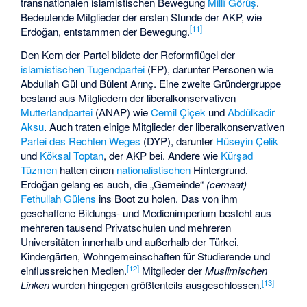
transnationalen islamistischen Bewegung
Millî Görüş
.
Bedeutende Mitglieder der ersten Stunde der AKP, wie
[
11
]
Erdoğan, entstammen der Bewegung.
Den Kern der Partei bildete der Reformflügel der
islamistischen
Tugendpartei
(FP), darunter Personen wie
Abdullah Gül und Bülent Arınç. Eine zweite Gründergruppe
bestand aus Mitgliedern der liberalkonservativen
Mutterlandpartei
(ANAP) wie
Cemil Çiçek
und
Abdülkadir
Aksu
. Auch traten einige Mitglieder der liberalkonservativen
Partei des Rechten Weges
(DYP), darunter
Hüseyin Çelik
und
Köksal Toptan
, der AKP bei. Andere wie
Kürşad
Tüzmen
hatten einen
nationalistischen
Hintergrund.
Erdoğan gelang es auch, die „Gemeinde“
(cemaat)
Fethullah Gülens
ins Boot zu holen. Das von ihm
geschaffene Bildungs- und Medienimperium besteht aus
mehreren tausend Privatschulen und mehreren
Universitäten innerhalb und außerhalb der Türkei,
Kindergärten, Wohngemeinschaften für Studierende und
[
12
]
einflussreichen Medien.
Mitglieder der
Muslimischen
[
13
]
Linken
wurden hingegen größtenteils ausgeschlossen.