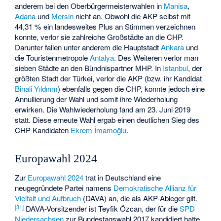
anderem bei den Oberbürgermeisterwahlen in
Manisa
,
Adana
und
Mersin
nicht an. Obwohl die AKP selbst mit
44,31 % ein landesweites Plus an Stimmen verzeichnen
konnte, verlor sie zahlreiche Großstädte an die CHP.
Darunter fallen unter anderem die Hauptstadt
Ankara
und
die Touristenmetropole
Antalya
. Des Weiteren verlor man
sieben Städte an den Bündnispartner MHP. In
Istanbul
, der
größten Stadt der Türkei, verlor die AKP (bzw. ihr Kandidat
Binali Yıldırım
) ebenfalls gegen die CHP, konnte jedoch eine
Annullierung der Wahl und somit ihre Wiederholung
erwirken. Die Wahlwiederholung fand am 23. Juni 2019
statt. Diese erneute Wahl ergab einen deutlichen Sieg des
CHP-Kandidaten
Ekrem İmamoğlu
.
Europawahl 2024
Zur
Europawahl 2024
trat in Deutschland eine
neugegründete Partei namens
Demokratische Allianz für
Vielfalt und Aufbruch
(DAVA) an, die als AKP-Ableger gilt.
[
31
]
DAVA-Vorsitzender ist
Teyfik Özcan
, der für die
SPD
Niedersachsen
zur Bundestagswahl 2017 kandidiert hatte.