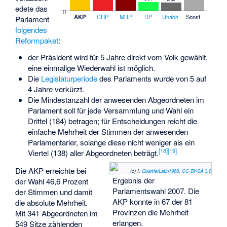
edete das
0
AKP
CHP
MHP
DP
Unabh.
Sonst.
Parlament
folgendes
Reformpaket
:
der Präsident wird für 5 Jahre direkt vom Volk gewählt,
eine einmalige Wiederwahl ist möglich.
Die
Legislaturperiode
des Parlaments wurde von 5 auf
4 Jahre verkürzt.
Die Mindestanzahl der anwesenden Abgeordneten im
Parlament soll für jede Versammlung und Wahl ein
Drittel (184) betragen; für Entscheidungen reicht die
einfache Mehrheit der Stimmen der anwesenden
Parlamentarier, solange diese nicht weniger als ein
[
18
]
[
19
]
Viertel (138) aller Abgeordneten beträgt.
Die AKP erreichte bei
(c) I,
QuartierLatin1968
,
CC BY-SA 3.0
Ergebnis der
der Wahl 46,6 Prozent
Parlamentswahl 2007. Die
der Stimmen und damit
AKP konnte in 67 der 81
die absolute Mehrheit.
Provinzen die Mehrheit
Mit 341 Abgeordneten im
erlangen.
549 Sitze zählenden