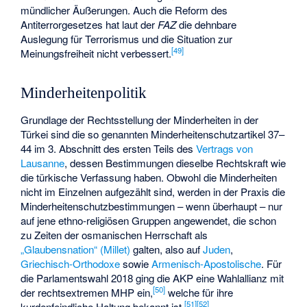
mündlicher Äußerungen. Auch die Reform des
Antiterrorgesetzes hat laut der
FAZ
die dehnbare
Auslegung für Terrorismus und die Situation zur
[
49
]
Meinungsfreiheit nicht verbessert.
Minderheitenpolitik
Grundlage der Rechtsstellung der Minderheiten in der
Türkei sind die so genannten Minderheitenschutzartikel 37–
44 im 3. Abschnitt des ersten Teils des
Vertrags von
Lausanne
, dessen Bestimmungen dieselbe Rechtskraft wie
die türkische Verfassung haben. Obwohl die Minderheiten
nicht im Einzelnen aufgezählt sind, werden in der Praxis die
Minderheitenschutzbestimmungen – wenn überhaupt – nur
auf jene ethno-religiösen Gruppen angewendet, die schon
zu Zeiten der osmanischen Herrschaft als
„Glaubensnation“ (Millet)
galten, also auf
Juden
,
Griechisch-Orthodoxe
sowie
Armenisch-Apostolische
. Für
die Parlamentswahl 2018 ging die AKP eine Wahlallianz mit
[
50
]
der rechtsextremen MHP ein,
welche für ihre
[
51
]
[
52
]
kurdenfeindliche Haltung bekannt ist.