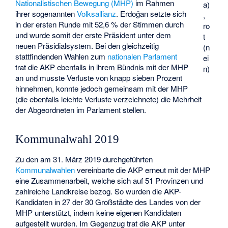
Nationalistischen Bewegung (MHP)
im Rahmen
a)
ihrer sogenannten
Volksallianz
. Erdoğan setzte sich
,
in der ersten Runde mit 52,6 % der Stimmen durch
ro
und wurde somit der erste Präsident unter dem
t
neuen Präsidialsystem. Bei den gleichzeitig
(n
stattfindenden Wahlen zum
nationalen Parlament
ei
trat die AKP ebenfalls in ihrem Bündnis mit der MHP
n)
an und musste Verluste von knapp sieben Prozent
hinnehmen, konnte jedoch gemeinsam mit der MHP
(die ebenfalls leichte Verluste verzeichnete) die Mehrheit
der Abgeordneten im Parlament stellen.
Kommunalwahl 2019
Zu den am 31. März 2019 durchgeführten
Kommunalwahlen
vereinbarte die AKP erneut mit der MHP
eine Zusammenarbeit, welche sich auf 51 Provinzen und
zahlreiche Landkreise bezog. So wurden die AKP-
Kandidaten in 27 der 30 Großstädte des Landes von der
MHP unterstützt, indem keine eigenen Kandidaten
aufgestellt wurden. Im Gegenzug trat die AKP unter