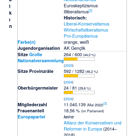
Euroskeptizismus
l
[
2
]
Illiberalismus
k
Historisch:
ı
Liberal
-
Konservatismus
n
Wirtschaftsliberalismus
Pro-Europäismus
orange, weiß
Farbe(n)
AK Gençlik
Jugendorganisation
264 / 600
Sitze
Große
(44,0 %)
Nationalversammlung
(
2023
)
592 / 1282
Sitze Provinzräte
(46,2 %)
(
2024
)
24 / 81
Oberbürgermeister
(29,6 %)
(
2024
)
[
3
]
11.040.139
Mitglieder­zahl
(Mai 2022)
18,56 %
Frauen­anteil
(im Parlament)
Europapartei
keine
Allianz der Konservativen und
Reformer in Europa
(2014–
2018)