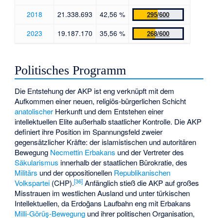
2018
21.338.693
42,56 %
295/600
2023
19.187.170
35,56 %
268/600
Politisches Programm
Die Entstehung der AKP ist eng verknüpft mit dem
Aufkommen einer neuen, religiös-bürgerlichen Schicht
anatolischer
Herkunft und dem Entstehen einer
intellektuellen Elite außerhalb staatlicher Kontrolle. Die AKP
definiert ihre Position im Spannungsfeld zweier
gegensätzlicher Kräfte: der islamistischen und autoritären
Bewegung
Necmettin Erbakans
und der Vertreter des
Säkularismus
innerhalb der staatlichen Bürokratie, des
Militärs
und der oppositionellen
Republikanischen
[
36
]
Volkspartei
(CHP).
Anfänglich stieß die AKP auf großes
Misstrauen im westlichen Ausland und unter türkischen
Intellektuellen, da Erdoğans Laufbahn eng mit Erbakans
Milli-Görüş-Bewegung
und ihrer politischen Organisation,