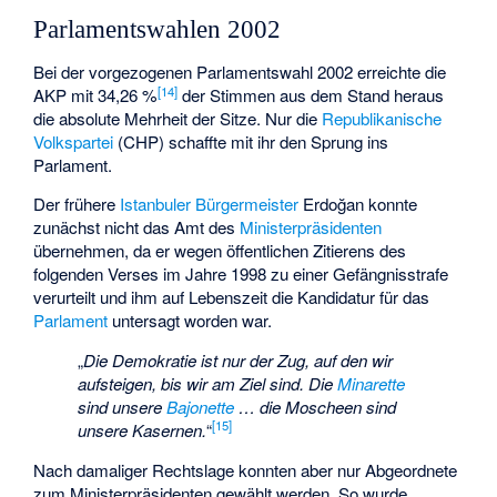
Parlamentswahlen 2002
Bei der vorgezogenen Parlamentswahl 2002 erreichte die
[
14
]
AKP mit 34,26 %
der Stimmen aus dem Stand heraus
die absolute Mehrheit der Sitze. Nur die
Republikanische
Volkspartei
(CHP) schaffte mit ihr den Sprung ins
Parlament.
Der frühere
Istanbuler
Bürgermeister
Erdoğan konnte
zunächst nicht das Amt des
Ministerpräsidenten
übernehmen, da er wegen öffentlichen Zitierens des
folgenden Verses im Jahre 1998 zu einer Gefängnisstrafe
verurteilt und ihm auf Lebenszeit die Kandidatur für das
Parlament
untersagt worden war.
„
Die Demokratie ist nur der Zug, auf den wir
aufsteigen, bis wir am Ziel sind. Die
Minarette
sind unsere
Bajonette
… die Moscheen sind
[
15
]
unsere Kasernen.
“
Nach damaliger Rechtslage konnten aber nur Abgeordnete
zum Ministerpräsidenten gewählt werden. So wurde