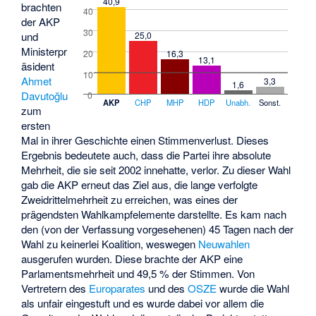
40,9
brachten
40
der AKP
30
25,0
und
Ministerpr
20
16,3
13,1
äsident
10
Ahmet
3,3
1,6
Davutoğlu
0
AKP
CHP
MHP
HDP
Unabh.
Sonst.
zum
ersten
Mal in ihrer Geschichte einen Stimmenverlust. Dieses
Ergebnis bedeutete auch, dass die Partei ihre absolute
Mehrheit, die sie seit 2002 innehatte, verlor. Zu dieser Wahl
gab die AKP erneut das Ziel aus, die lange verfolgte
Zweidrittelmehrheit zu erreichen, was eines der
prägendsten Wahlkampfelemente darstellte. Es kam nach
den (von der Verfassung vorgesehenen) 45 Tagen nach der
Wahl zu keinerlei Koalition, weswegen
Neuwahlen
ausgerufen wurden. Diese brachte der AKP eine
Parlamentsmehrheit und 49,5 % der Stimmen. Von
Vertretern des
Europarates
und des
OSZE
wurde die Wahl
als unfair eingestuft und es wurde dabei vor allem die