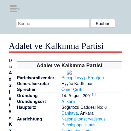
Adalet ve Kalkınma Partisi
D
Adalet ve Kalkınma Partisi
ie
A
Recep Tayyip Erdoğan
Partei­vorsitzender
d
Eyyüp Kadir İnan
General­sekretär
a
Ömer Çelik
Sprecher
l
[
1
]
14. August 2001
Gründung
e
Ankara
Gründungsort
t
Söğütözü Caddesi No: 6
Hauptsitz
v
Çankaya
, Ankara
e
Nationalkonservatismus
Ausrichtung
K
Rechtspopulismus
Neoosmanismus
a