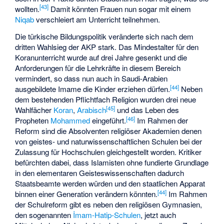
[
43
]
wollten.
Damit könnten Frauen nun sogar mit einem
Niqab
verschleiert am Unterricht teilnehmen.
Die türkische Bildungspolitik veränderte sich nach dem
dritten Wahlsieg der AKP stark. Das Mindestalter für den
Koranunterricht wurde auf drei Jahre gesenkt und die
Anforderungen für die Lehrkräfte in diesem Bereich
vermindert, so dass nun auch in Saudi-Arabien
[
44
]
ausgebildete Imame die Kinder erziehen dürfen.
Neben
dem bestehenden Pflichtfach Religion wurden drei neue
[
45
]
Wahlfächer
Koran
,
Arabisch
und das Leben des
[
46
]
Propheten
Mohammed
eingeführt.
Im Rahmen der
Reform sind die Absolventen religiöser Akademien denen
von geistes- und naturwissenschaftlichen Schulen bei der
Zulassung für Hochschulen gleichgestellt worden. Kritiker
befürchten dabei, dass Islamisten ohne fundierte Grundlage
in den elementaren Geisteswissenschaften dadurch
Staatsbeamte werden würden und den staatlichen Apparat
[
44
]
binnen einer Generation verändern könnten.
Im Rahmen
der Schulreform gibt es neben den religiösen Gymnasien,
den sogenannten
İmam-Hatip-Schulen
, jetzt auch