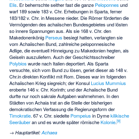
Elis
. Er beherrschte seither fast die ganze
Peloponnes
und
warf 189 sowie 183 v. Chr. Erhebungen in Sparta, ferner
183/182 v. Chr. in Messene nieder. Die Römer förderten die
Vermögenden des achaiischen Bundesgebietes und lösten
so innere Spannungen aus. Als sie 168 v. Chr. den
Makedonenkönig
Perseus
besiegt hatten, verlangten sie
vom Achaiischen Bund, zahlreiche peloponnesische
Adlige, die eventuell Hinneigung zu Makedonien hegten, als
Geiseln auszuliefern. Auch der Geschichtsschreiber
Polybios
wurde nach Italien deportiert. Als Sparta
versuchte, sich vom Bund zu lösen, geriet dieser ab 148 v.
Chr.in direkten Konflikt mit Rom. Dieses war im folgenden
Achaiischen Krieg
siegreich; der Konsul
Lucius Mummius
eroberte 146 v. Chr. Korinth; und der Achaiische Bund
durfte nur noch sakrale Aufgaben wahrnehmen. In den
Städten von Achaia trat an die Stelle der bisherigen
demokratischen Verfassung die Regierungsform der
Timokratie
. 67 v. Chr. siedelte
Pompeius
in Dyme
kilikische
[
9
]
Seeräuber
an und es wurde später römische
Kolonie
.
→
Hauptartikel
:
Achaea