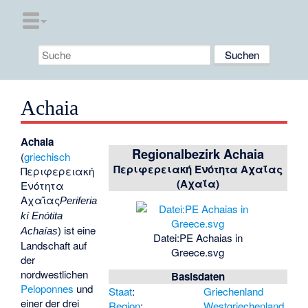
Achaia
Achaia
Regionalbezirk Achaia
(
griechisch
Περιφερειακή Ενότητα Αχαΐας
Περιφερειακή
(Αχαΐα)
Ενότητα
Αχαΐας
Periferia
kí Enótita
) ist eine
Achaías
Datei:PE Achaias in
Landschaft auf
Greece.svg
der
nordwestlichen
Basisdaten
Peloponnes
und
Staat
:
Griechenland
einer der drei
Region
:
Westgriechenland