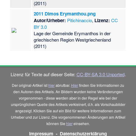
(2011)
2011 Dimos Erymanthou.png
Autor/Urheber:
Pitichinaccio
,
Lizenz:
CC
BY 3.0
Lage der Gemeinde Erymanthos in der
griechischen Region Westgriechenland
(2011)
Lizenz für Texte auf dieser Seite:
CC-BY-SA 3.0 Unported
.
Der original-Artikel ist
hier
abrufbar.
Hier
finden Sie Informationen zu
den Autoren des Artikels. An Bildern wurden keine Veränderungen
vorgenommen - diese werden aber in der Regel wie bei der
ursprünglichen Quelle des Artikels verkleinert, d.h. als Vorschaubilder
angezeigt. Klicken Sie auf ein Bild für weitere Informationen zum
Urheber und zur Lizenz. Die vorgenommenen Änderungen am Artikel
können Sie
hier
einsehen.
Impressum
-
Datenschutzerklärung