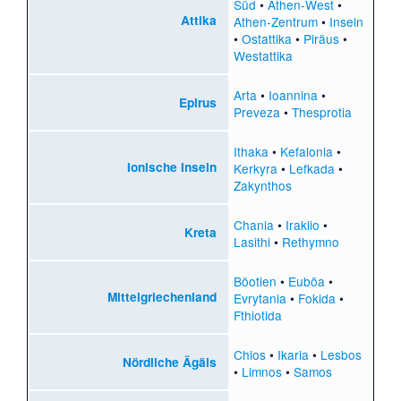
Süd
•
Athen-West
•
Attika
Athen-Zentrum
•
Inseln
•
Ostattika
•
Piräus
•
Westattika
Arta
•
Ioannina
•
Epirus
Preveza
•
Thesprotia
Ithaka
•
Kefalonia
•
Ionische Inseln
Kerkyra
•
Lefkada
•
Zakynthos
Chania
•
Iraklio
•
Kreta
Lasithi
•
Rethymno
Böotien
•
Euböa
•
Mittelgriechenland
Evrytania
•
Fokida
•
Fthiotida
Chios
•
Ikaria
•
Lesbos
Nördliche Ägäis
•
Limnos
•
Samos