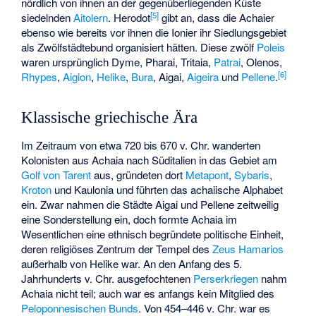
nördlich von ihnen an der gegenüberliegenden Küste
[
5
]
siedelnden
Aitolern
. Herodot
gibt an, dass die Achaier
ebenso wie bereits vor ihnen die Ionier ihr Siedlungsgebiet
als Zwölfstädtebund organisiert hätten. Diese zwölf
Poleis
waren ursprünglich Dyme, Pharai,
Tritaia
,
Patrai
,
Olenos
,
[
6
]
Rhypes
,
Aigion
,
Helike
,
Bura
,
Aigai
,
Aigeira
und
Pellene
.
Klassische griechische Ära
Im Zeitraum von etwa 720 bis 670 v. Chr. wanderten
Kolonisten aus Achaia nach Süditalien in das Gebiet am
Golf von Tarent
aus, gründeten dort
Metapont
,
Sybaris
,
Kroton
und
Kaulonia
und führten das achaiische Alphabet
ein. Zwar nahmen die Städte Aigai und Pellene zeitweilig
eine Sonderstellung ein, doch formte Achaia im
Wesentlichen eine ethnisch begründete politische Einheit,
deren religiöses Zentrum der Tempel des
Zeus Hamarios
außerhalb von Helike war. An den Anfang des 5.
Jahrhunderts v. Chr. ausgefochtenen
Perserkriegen
nahm
Achaia nicht teil; auch war es anfangs kein Mitglied des
Peloponnesischen Bunds
. Von 454–446 v. Chr. war es