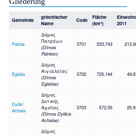
Gliederung
griechischer
Fläche
Einwohn
Gemeinde
Code
Name
(km²)
2011
Δήμος
Πατρέων
Patras
3701
333,743
213.9
(Dímos
Patréon)
Δήμος
Αιγιαλείας
Egialia
3702
725,144
49.8
(Dímos
Egialías)
Δήμος
Δυτικής
Dytiki
Αχαΐας
3703
572,55
25.9
Achaia
(Dímos Dytikís
Achaías)
Δήμος