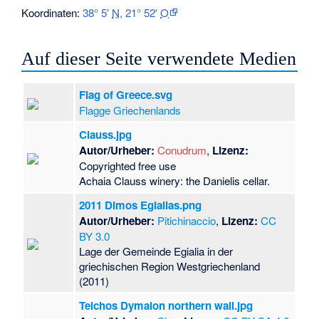
Koordinaten:
38° 5′
N
,
21° 52′
O
Auf dieser Seite verwendete Medien
Flag of Greece.svg
Flagge Griechenlands
Clauss.jpg
Autor/Urheber:
Conudrum
,
Lizenz:
Copyrighted free use
Achaia Clauss winery: the Danielis cellar.
2011 Dimos Egialias.png
Autor/Urheber:
Pitichinaccio
,
Lizenz:
CC
BY 3.0
Lage der Gemeinde Egialia in der
griechischen Region Westgriechenland
(2011)
Teichos Dymaion northern wall.jpg