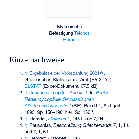
Mykenische
Befestigung
Teichos
Dymaion
Einzelnachweise
↑
Ergebnisse der Volkszählung 2021
,
Griechisches Statistisches Amt (
ΕΛ.ΣΤΑΤ
)
ELSTAT
(Excel-Dokument, 67,5 kB)
↑
Johannes Toepffer
:
Achaia 1
.
In:
Paulys
Realencyclopädie der classischen
Altertumswissenschaft
(RE). Band I,1, Stuttgart
1893, Sp. 156–190, hier: Sp. 156 f.
↑
Herodot,
Historien
1, 145 f. und 7, 94.
↑
Pausanias,
Beschreibung Griechenlands
7, 1, 1 f.
und 7, 1, 6 f.
↑
Herodot,
Historien
1, 145.