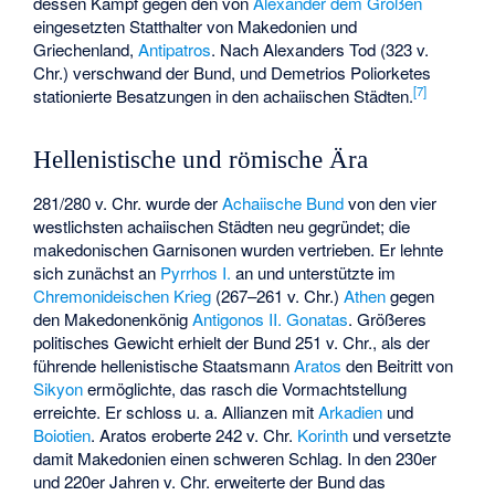
dessen Kampf gegen den von
Alexander dem Großen
eingesetzten Statthalter von Makedonien und
Griechenland,
Antipatros
. Nach Alexanders Tod (323 v.
Chr.) verschwand der Bund, und
Demetrios Poliorketes
[
7
]
stationierte Besatzungen in den achaiischen Städten.
Hellenistische und römische Ära
281/280 v. Chr. wurde der
Achaiische Bund
von den vier
westlichsten achaiischen Städten neu gegründet; die
makedonischen Garnisonen wurden vertrieben. Er lehnte
sich zunächst an
Pyrrhos I.
an und unterstützte im
Chremonideischen Krieg
(267–261 v. Chr.)
Athen
gegen
den Makedonenkönig
Antigonos II. Gonatas
. Größeres
politisches Gewicht erhielt der Bund 251 v. Chr., als der
führende hellenistische Staatsmann
Aratos
den Beitritt von
Sikyon
ermöglichte, das rasch die Vormachtstellung
erreichte. Er schloss u. a. Allianzen mit
Arkadien
und
Boiotien
. Aratos eroberte 242 v. Chr.
Korinth
und versetzte
damit Makedonien einen schweren Schlag. In den 230er
und 220er Jahren v. Chr. erweiterte der Bund das