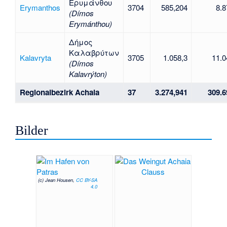
Ερυμάνθου
Erymanthos
3704
585,204
8.8
(Dímos
Erymánthou)
Δήμος
Καλαβρύτων
Kalavryta
3705
1.058,3
11.0
(Dímos
Kalavrýton)
Regionalbezirk Achaia
37
3.274,941
309.6
Bilder
(c) Jean Housen,
CC BY-SA
4.0