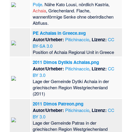
Polje
. Nähe Kato Lousi, nördlich Kastria,
Achaia
, Griechenland. Flache,
wannenförmige Senke ohne oberirdischen
Abfluss.
PE Achaias in Greece.svg
Autor/Urheber:
Pitichinaccio
,
Lizenz:
CC
BY-SA 3.0
Position of Achaia Regional Unit in Greece
2011 Dimos Dytikis Achaias.png
Autor/Urheber:
Pitichinaccio
,
Lizenz:
CC
BY 3.0
Lage der Gemeinde Dytiki Achaia in der
griechischen Region Westgriechenland
(2011)
2011 Dimos Patreon.png
Autor/Urheber:
Pitichinaccio
,
Lizenz:
CC
BY 3.0
Lage der Gemeinde Patras in der
griechischen Region Westgriechenland