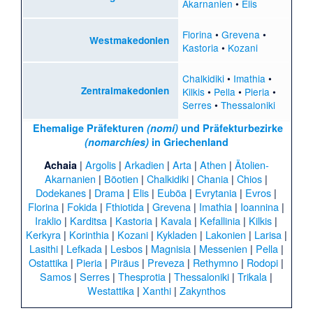
Akarnanien
•
Elis
Florina
•
Grevena
•
Westmakedonien
Kastoria
•
Kozani
Chalkidiki
•
Imathia
•
Zentralmakedonien
Kilkis
•
Pella
•
Pieria
•
Serres
•
Thessaloniki
Ehemalige Präfekturen
(nomí)
und Präfekturbezirke
(nomarchíes)
in Griechenland
|
Argolis
|
Arkadien
|
Arta
|
Athen
|
Ätolien-
Achaia
Akarnanien
|
Böotien
|
Chalkidiki
|
Chania
|
Chios
|
Dodekanes
|
Drama
|
Elis
|
Euböa
|
Evrytania
|
Evros
|
Florina
|
Fokida
|
Fthiotida
|
Grevena
|
Imathia
|
Ioannina
|
Iraklio
|
Karditsa
|
Kastoria
|
Kavala
|
Kefallinia
|
Kilkis
|
Kerkyra
|
Korinthia
|
Kozani
|
Kykladen
|
Lakonien
|
Larisa
|
Lasithi
|
Lefkada
|
Lesbos
|
Magnisia
|
Messenien
|
Pella
|
Ostattika
|
Pieria
|
Piräus
|
Preveza
|
Rethymno
|
Rodopi
|
Samos
|
Serres
|
Thesprotia
|
Thessaloniki
|
Trikala
|
Westattika
|
Xanthi
|
Zakynthos