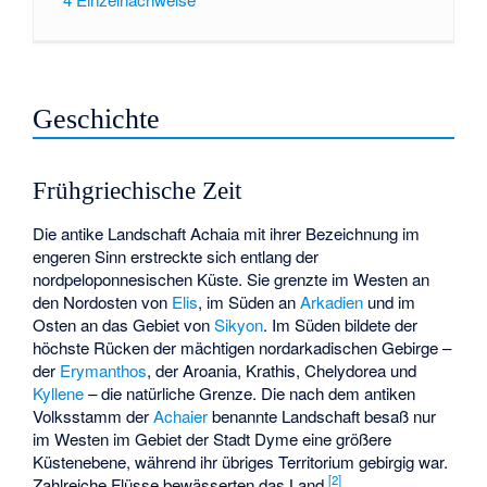
Geschichte
Frühgriechische Zeit
Die antike Landschaft Achaia mit ihrer Bezeichnung im
engeren Sinn erstreckte sich entlang der
nordpeloponnesischen Küste. Sie grenzte im Westen an
den Nordosten von
Elis
, im Süden an
Arkadien
und im
Osten an das Gebiet von
Sikyon
. Im Süden bildete der
höchste Rücken der mächtigen nordarkadischen Gebirge –
der
Erymanthos
, der Aroania, Krathis, Chelydorea und
Kyllene
– die natürliche Grenze. Die nach dem antiken
Volksstamm der
Achaier
benannte Landschaft besaß nur
im Westen im Gebiet der Stadt
Dyme
eine größere
Küstenebene, während ihr übriges Territorium gebirgig war.
[
2
]
Zahlreiche Flüsse bewässerten das Land.