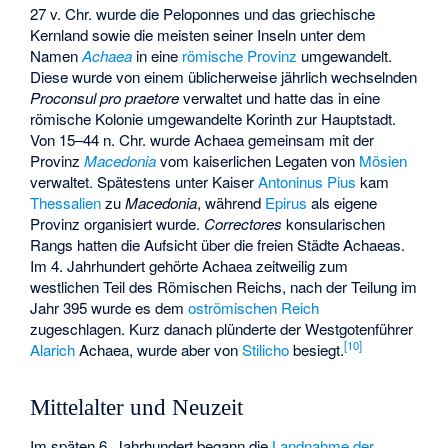
27 v. Chr. wurde die Peloponnes und das griechische
Kernland sowie die meisten seiner Inseln unter dem
Namen
Achaea
in eine
römische Provinz
umgewandelt.
Diese wurde von einem üblicherweise jährlich wechselnden
Proconsul pro praetore
verwaltet und hatte das in eine
römische Kolonie umgewandelte Korinth zur Hauptstadt.
Von 15–44 n. Chr. wurde Achaea gemeinsam mit der
Provinz
Macedonia
vom kaiserlichen Legaten von
Mösien
verwaltet. Spätestens unter Kaiser
Antoninus Pius
kam
Thessalien
zu
Macedonia
, während
Epirus
als eigene
Provinz organisiert wurde.
Correctores
konsularischen
Rangs hatten die Aufsicht über die freien Städte Achaeas.
Im 4. Jahrhundert gehörte Achaea zeitweilig zum
westlichen Teil des Römischen Reichs, nach der Teilung im
Jahr 395 wurde es dem
oströmischen Reich
zugeschlagen. Kurz danach plünderte der Westgotenführer
[
10
]
Alarich
Achaea, wurde aber von
Stilicho
besiegt.
Mittelalter und Neuzeit
Im späten 6. Jahrhundert begann die
Landnahme der