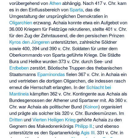
vorübergehend von
Athen
abhängig. Nach 417 v. Chr. kam
es in den Einflussbereich von
Sparta
, das die
Umgestaltung der ursprünglichen Demokratien in
Oligarchien
erzwang. Achaia konnte etwa ein Aufgebot von
36.000 Kriegern für Feldzüge rekrutieren, stellte 401 v. Chr.
für den
Zug der Zehntausend
, die den persischen Prinzen
Kyros den Jüngeren
unterstützten, zahlreiche Söldner
sowie 400, 394 und 390 v. Chr. Soldaten für unter dem
Oberkommando von Sparta geführte Kriege. Die Städte
Bura und Helike wurden 373 v. Chr. durch See- und
Erdbeben
zerstört. Böotische Truppen des thebanischen
Staatsmanns
Epaminondas
fielen 367 v. Chr. in Achaia ein
und vertrieben die dortigen Oligarchen, die indessen rasch
erneut die Herrschaft erlangten. In der
Schlacht bei
Mantineia
kämpften 362 v. Chr. Kontingente aus Achaia als
Bundesgenossen der Athener und Spartaner mit. Ab 360 v.
Chr. war Achaia als politischer Bund (
Koinon
) organisiert
und prägte als solcher bis 320 v. Chr. Bundesmünzen. Im
Dritten
und
Vierten Heiligen Krieg
gehörte Achaia zu den
Gegnern des Makedonenkönigs
Philipp II.
; und ebenso
unterstützte es den Spartanerkönig
Agis III.
331 v. Chr. in