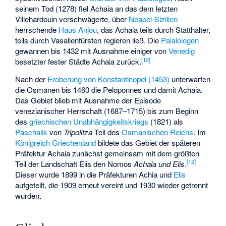
seinem Tod (1278) fiel Achaia an das dem letzten
Villehardouin verschwägerte, über
Neapel
-
Sizilien
herrschende
Haus Anjou
, das Achaia teils durch Statthalter,
teils durch Vasallenfürsten regieren ließ. Die
Palaiologen
gewannen bis 1432 mit Ausnahme einiger von
Venedig
[
12
]
besetzter fester Städte Achaia zurück.
Nach der
Eroberung von Konstantinopel (1453)
unterwarfen
die Osmanen bis 1460 die Peloponnes und damit Achaia.
Das Gebiet blieb mit Ausnahme der Episode
venezianischer Herrschaft (1687–1715) bis zum Beginn
des
griechischen Unabhängigkeitskriegs
(1821) als
Paschalik
von
Tripolitza
Teil des
Osmanischen Reichs
. Im
Königreich Griechenland
bildete das Gebiet der späteren
Präfektur Achaia zunächst gemeinsam mit dem größten
[
12
]
Teil der Landschaft Elis den Nomos
Achaia und Elis
.
Dieser wurde 1899 in die Präfekturen Achia und
Elis
aufgeteilt, die 1909 erneut vereint und 1930 wieder getrennt
wurden.