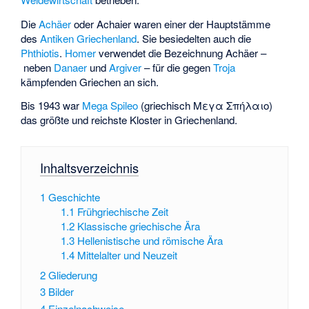
Die
Achäer
oder Achaier waren einer der Hauptstämme
des
Antiken Griechenland
. Sie besiedelten auch die
Phthiotis
.
Homer
verwendet die Bezeichnung Achäer –
neben
Danaer
und
Argiver
– für die gegen
Troja
kämpfenden Griechen an sich.
Bis 1943 war
Mega Spileo
(griechisch
Μεγα Σπήλαιο
)
das größte und reichste Kloster in Griechenland.
Inhaltsverzeichnis
1
Geschichte
1.1
Frühgriechische Zeit
1.2
Klassische griechische Ära
1.3
Hellenistische und römische Ära
1.4
Mittelalter und Neuzeit
2
Gliederung
3
Bilder
4
Einzelnachweise