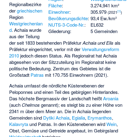
Regionalbezirke
Fläche
:
3.274,941 km²
der
griechischen
Einwohner
:
305.979
[
1
]
(2021
)
Region
Bevölkerungsdichte
:
93,4 Ew./km²
Westgriechenlan
NUTS-3-Code-Nr.
:
EL632
d
. Achaia wurde
Gliederung:
5 Gemeinden
aus der Teilung
der seit 1833 bestehenden Präfektur
Achaia und Elis
als
Präfektur eingerichtet, verlor mit der
Verwaltungsreform
2010
jedoch diesen Status. Als Regionalrat hat Achaia
abgesehen von der Sitzzuteilung im Regionalrat keine
politische Bedeutung. Zentrum des Gebietes ist die
Großstadt
Patras
mit 170.755 Einwohnern (2021).
Achaia umfasst die nördliche Küstenebenen der
Peloponnes und einen Teil des gebirgigen Hinterlandes.
Das höchste Bergmassiv der Landschaft heißt
Aroania
(auch
Chelmos
genannt); es steigt bis zu einer Höhe von
2341 m über dem Meer an. Die in Achaia liegenden
Gemeinden sind
Dytiki Achaia
,
Egialia
,
Erymanthos
,
Kalavryta
und Patras. In den Küstenebenen wird
Wein
,
Obst, Gemüse und Getreide angebaut, im Gebirgsland
Weidewirtschaft
betrieben.