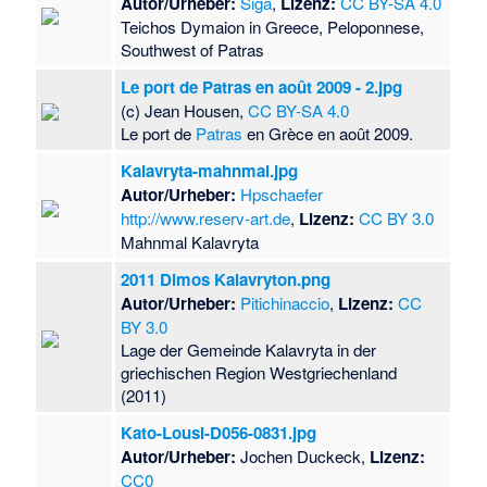
Autor/Urheber:
Siga
,
Lizenz:
CC BY-SA 4.0
Teichos Dymaion in Greece, Peloponnese,
Southwest of Patras
Le port de Patras en août 2009 - 2.jpg
(c) Jean Housen,
CC BY-SA 4.0
Le port de
Patras
en Grèce en août 2009.
Kalavryta-mahnmal.jpg
Autor/Urheber:
Hpschaefer
http://www.reserv-art.de
,
Lizenz:
CC BY 3.0
Mahnmal Kalavryta
2011 Dimos Kalavryton.png
Autor/Urheber:
Pitichinaccio
,
Lizenz:
CC
BY 3.0
Lage der Gemeinde Kalavryta in der
griechischen Region Westgriechenland
(2011)
Kato-Lousi-D056-0831.jpg
Autor/Urheber:
Jochen Duckeck,
Lizenz:
CC0