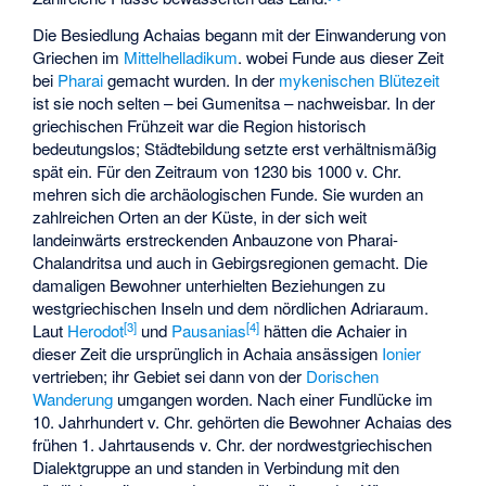
Die Besiedlung Achaias begann mit der Einwanderung von
Griechen im
Mittelhelladikum
. wobei Funde aus dieser Zeit
bei
Pharai
gemacht wurden. In der
mykenischen Blütezeit
ist sie noch selten – bei Gumenitsa – nachweisbar. In der
griechischen Frühzeit war die Region historisch
bedeutungslos; Städtebildung setzte erst verhältnismäßig
spät ein. Für den Zeitraum von 1230 bis 1000 v. Chr.
mehren sich die archäologischen Funde. Sie wurden an
zahlreichen Orten an der Küste, in der sich weit
landeinwärts erstreckenden Anbauzone von Pharai-
Chalandritsa
und auch in Gebirgsregionen gemacht. Die
damaligen Bewohner unterhielten Beziehungen zu
westgriechischen Inseln und dem nördlichen Adriaraum.
[
3
]
[
4
]
Laut
Herodot
und
Pausanias
hätten die Achaier in
dieser Zeit die ursprünglich in Achaia ansässigen
Ionier
vertrieben; ihr Gebiet sei dann von der
Dorischen
Wanderung
umgangen worden. Nach einer Fundlücke im
10. Jahrhundert v. Chr. gehörten die Bewohner Achaias des
frühen 1. Jahrtausends v. Chr. der nordwestgriechischen
Dialektgruppe an und standen in Verbindung mit den