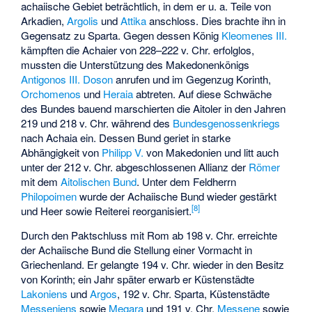
achaiische Gebiet beträchtlich, in dem er u. a. Teile von
Arkadien,
Argolis
und
Attika
anschloss. Dies brachte ihn in
Gegensatz zu Sparta. Gegen dessen König
Kleomenes III.
kämpften die Achaier von 228–222 v. Chr. erfolglos,
mussten die Unterstützung des Makedonenkönigs
Antigonos III. Doson
anrufen und im Gegenzug Korinth,
Orchomenos
und
Heraia
abtreten. Auf diese Schwäche
des Bundes bauend marschierten die Aitoler in den Jahren
219 und 218 v. Chr. während des
Bundesgenossenkriegs
nach Achaia ein. Dessen Bund geriet in starke
Abhängigkeit von
Philipp V.
von Makedonien und litt auch
unter der 212 v. Chr. abgeschlossenen Allianz der
Römer
mit dem
Aitolischen Bund
. Unter dem Feldherrn
Philopoimen
wurde der Achaiische Bund wieder gestärkt
[
8
]
und Heer sowie Reiterei reorganisiert.
Durch den Paktschluss mit Rom ab 198 v. Chr. erreichte
der Achaiische Bund die Stellung einer Vormacht in
Griechenland. Er gelangte 194 v. Chr. wieder in den Besitz
von Korinth; ein Jahr später erwarb er Küstenstädte
Lakoniens
und
Argos
, 192 v. Chr. Sparta, Küstenstädte
Messeniens
sowie
Megara
und 191 v. Chr.
Messene
sowie