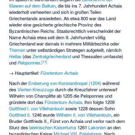
Slawen auf dem Balkan
, die bis ins 7. Jahrhundert Achaia
wiederholt verheerten und sich in großen Teilen
Griechenlands ansiedelten. Ab etwa 800 war das Land
wieder eine gesicherte griechische Provinz des
Byzantinischen Reichs. Staatsrechtlich verschwindet der
Name Achaia etwa seit dem 9. Jahrhundert völlig.
Griechenland war damals in mehrere Militärbezirke oder
Themen
unter selbständigen Strategen aufgeteilt, nämlich
Hellas
(das
Zentralgriechenland
und Thessalien umfasste)
[
11
]
und
Peloponnes
.
→
Hauptartikel
:
Fürstentum Achaia
Nach der
Eroberung von Konstantinopel (1204)
während
des
Vierten Kreuzzugs
durch die Kreuzfahrer unterwarf
Wilhelm von Champlitte
ab 1205 die Peloponnes und
gründete dort das
Fürstentum Achaia
. Ihm folgte 1209
Gottfried I. von Villehardouin
sowie 1228 dessen Sohn
Gottfried II.
1246 wurde
Wilhelm II. von Villehardouin
, ein
Bruder Gottfrieds II., Fürst von Achaia und verlor nach dem
Sturz des
lateinischen Kaisertums
1261
Lakonien
an den
byzantinischen Kaiser
Michael VIII. Palaiologos
. Nach