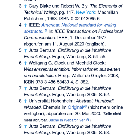
↑
Gary Blake und Robert W. Bly,
The Elements of
Technical Writing
, pg. 117.
New York
: Macmillan
Publishers, 1993.
ISBN 0-02-013085-6
↑
IEEE:
American National standard for writing
abstracts.
In:
IEEE Transactions on Professional
Communication.
IEEE, 1. Dezember 1977,
abgerufen am 11. August 2020
(englisch).
↑
Jutta Bertram:
Einführung in die inhaltliche
Erschließung
. Ergon, Würzburg,
S.
54–55
.
↑
Wolfgang G. Stock und Mechtild Stock:
Wissensrepräsentation: Informationen auswerten
und bereitstellen
. Hrsg.: Walter de Gruyter. 2008,
ISBN 978-3-486-58439-4
,
S.
382
.
↑
Jutta Bertram:
Einführung in die inhaltliche
Erschließung
. Ergon, Würzburg 2005,
S.
52
.
↑
Universität Hohenheim:
Abstract: Humboldt
reloaded.
Ehemals im
Original
(nicht mehr online
verfügbar)
;
abgerufen am 20. Mai 2020
.
(
Seite nicht
mehr abrufbar
.
Suche in Webarchiven
)
↑
Jutta Bertram:
Einführung in die inhaltliche
Erschließung
. Ergon, Würzburg 2005,
S.
53
.