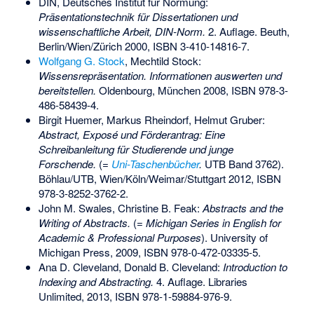
DIN, Deutsches Institut für Normung:
Präsentationstechnik für Dissertationen und
wissenschaftliche Arbeit, DIN-Norm.
2. Auflage. Beuth,
Berlin/Wien/Zürich 2000,
ISBN 3-410-14816-7
.
Wolfgang G. Stock
, Mechtild Stock:
Wissensrepräsentation. Informationen auswerten und
bereitstellen.
Oldenbourg, München 2008,
ISBN 978-3-
486-58439-4
.
Birgit Huemer, Markus Rheindorf, Helmut Gruber:
Abstract, Exposé und Förderantrag: Eine
Schreibanleitung für Studierende und junge
Forschende.
(=
Uni-Taschenbücher
.
UTB Band 3762).
Böhlau/UTB, Wien/Köln/Weimar/Stuttgart 2012,
ISBN
978-3-8252-3762-2
.
John M. Swales, Christine B. Feak:
Abstracts and the
Writing of Abstracts.
(=
Michigan Series in English for
Academic & Professional Purposes
). University of
Michigan Press, 2009,
ISBN 978-0-472-03335-5
.
Ana D. Cleveland, Donald B. Cleveland:
Introduction to
Indexing and Abstracting.
4. Auflage. Libraries
Unlimited, 2013,
ISBN 978-1-59884-976-9
.