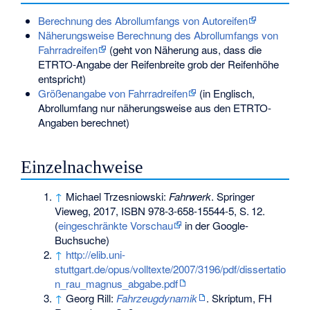
Berechnung des Abrollumfangs von Autoreifen
Näherungsweise Berechnung des Abrollumfangs von
Fahrradreifen
(geht von Näherung aus, dass die
ETRTO-Angabe der Reifenbreite grob der Reifenhöhe
entspricht)
Größenangabe von Fahrradreifen
(in Englisch,
Abrollumfang nur näherungsweise aus den ETRTO-
Angaben berechnet)
Einzelnachweise
↑
Michael Trzesniowski:
Fahrwerk
. Springer
Vieweg, 2017,
ISBN 978-3-658-15544-5
,
S.
12
.
(
eingeschränkte Vorschau
in der Google-
Buchsuche)
↑
http://elib.uni-
stuttgart.de/opus/volltexte/2007/3196/pdf/dissertatio
n_rau_magnus_abgabe.pdf
↑
Georg Rill:
Fahrzeugdynamik
. Skriptum, FH