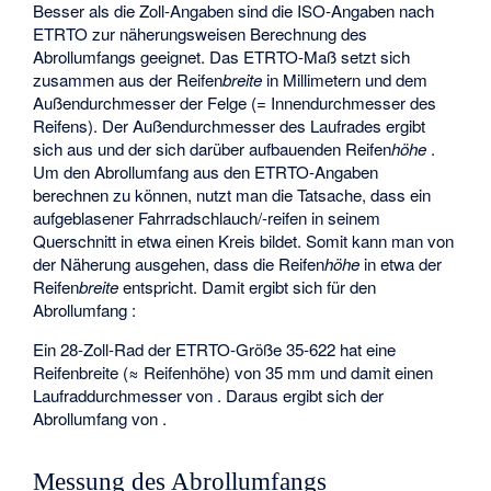
Besser als die Zoll-Angaben sind die ISO-Angaben nach
ETRTO
zur näherungsweisen Berechnung des
Abrollumfangs geeignet. Das ETRTO-Maß setzt sich
zusammen aus der Reifen
breite
in Millimetern und dem
Außendurchmesser der Felge
(= Innendurchmesser des
Reifens). Der Außendurchmesser des Laufrades ergibt
sich aus
und der sich darüber aufbauenden Reifen
höhe
.
Um den Abrollumfang aus den ETRTO-Angaben
berechnen zu können, nutzt man die Tatsache, dass ein
aufgeblasener Fahrradschlauch/-reifen in seinem
Querschnitt in etwa einen Kreis bildet. Somit kann man von
der Näherung ausgehen, dass die Reifen
höhe
in etwa der
Reifen
breite
entspricht. Damit ergibt sich für den
Abrollumfang
:
Ein 28-Zoll-Rad der ETRTO-Größe 35-622 hat eine
Reifenbreite (≈ Reifenhöhe) von 35 mm und damit einen
Laufraddurchmesser von
. Daraus ergibt sich der
Abrollumfang von
.
Messung des Abrollumfangs