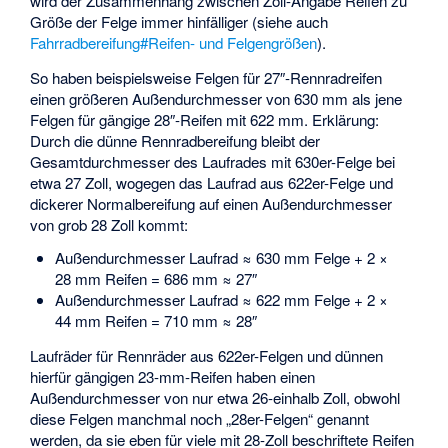
wird der Zusammenhang zwischen Zoll-Angabe Reifen zu
Größe der Felge immer hinfälliger (siehe auch
Fahrradbereifung#Reifen- und Felgengrößen
).
So haben beispielsweise Felgen für 27″-Rennradreifen
einen größeren Außendurchmesser von 630 mm als jene
Felgen für gängige 28″-Reifen mit 622 mm. Erklärung:
Durch die dünne Rennradbereifung bleibt der
Gesamtdurchmesser des Laufrades mit 630er-Felge bei
etwa 27 Zoll, wogegen das Laufrad aus 622er-Felge und
dickerer Normalbereifung auf einen Außendurchmesser
von grob 28 Zoll kommt:
Außendurchmesser Laufrad ≈ 630 mm Felge + 2 ×
28 mm Reifen = 686 mm ≈ 27″
Außendurchmesser Laufrad ≈ 622 mm Felge + 2 ×
44 mm Reifen = 710 mm ≈ 28″
Laufräder für Rennräder aus 622er-Felgen und dünnen
hierfür gängigen 23-mm-Reifen haben einen
Außendurchmesser von nur etwa 26-einhalb Zoll, obwohl
diese Felgen manchmal noch „28er-Felgen“ genannt
werden, da sie eben für viele mit 28-Zoll beschriftete Reifen