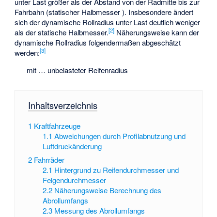
unter Last größer als der Abstand von der Radmitte bis zur
Fahrbahn (statischer Halbmesser
). Insbesondere ändert
sich der dynamische Rollradius unter Last deutlich weniger
[
2
]
als der statische Halbmesser.
Näherungsweise kann der
dynamische Rollradius folgendermaßen abgeschätzt
[
3
]
werden:
mit
… unbelasteter Reifenradius
Inhaltsverzeichnis
1
Kraftfahrzeuge
1.1
Abweichungen durch Profilabnutzung und
Luftdruckänderung
2
Fahrräder
2.1
Hintergrund zu Reifendurchmesser und
Felgendurchmesser
2.2
Näherungsweise Berechnung des
Abrollumfangs
2.3
Messung des Abrollumfangs