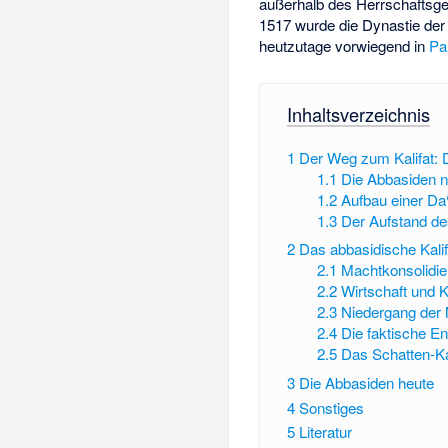
außerhalb des Herrschaftsge
1517 wurde die Dynastie de
heutzutage vorwiegend in
Pa
Inhaltsverzeichnis
1
Der Weg zum Kalifat: D
1.1
Die Abbasiden 
1.2
Aufbau einer Da
1.3
Der Aufstand de
2
Das abbasidische Kalif
2.1
Machtkonsolidi
2.2
Wirtschaft und K
2.3
Niedergang der
2.4
Die faktische E
2.5
Das Schatten-Kal
3
Die Abbasiden heute
4
Sonstiges
5
Literatur