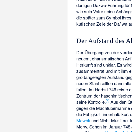
dortigen Daʿwa-Führung für
wie sein Vater seine Anhäng
die später zum Symbol ihres
kufischen Zelle der Daʿwa a
Der Aufstand des A
Der Übergang von der verde
neuem, charismatischen Anf
Herkunft sind unklar. Es wir
zusammentraf und mit ihm ei
großangelegten Aufstand geg
neuen Staat sollten dann all
fallen. Im Herbst 746 reiste
Zentrum der haschimitischen 
[
5
]
seine Kontrolle.
Aus den Que
gegen die Machtübernahme du
die Fähigkeit, innerhalb kur
Mawālī
und Nicht-Muslime. Im
Merw. Schon im Januar 748 g