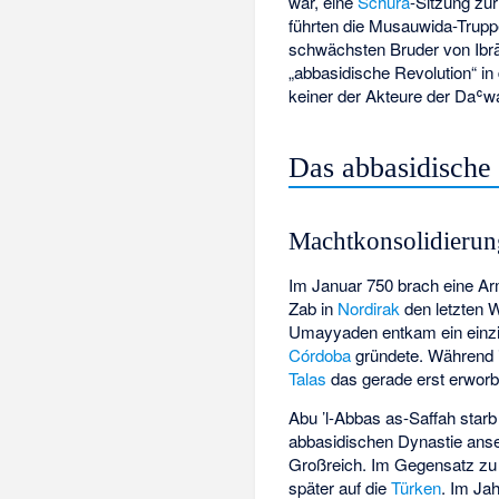
war, eine
Schūrā
-Sitzung zu
führten die Musauwida-Trupp
schwächsten Bruder von Ib
„abbasidische Revolution“ i
keiner der Akteure der Daʿw
Das abbasidische 
Machtkonsolidieru
Im Januar 750 brach eine 
Zab
in
Nordirak
den letzten 
Umayyaden entkam ein einz
Córdoba
gründete. Während ih
Talas
das gerade erst erwor
Abu ’l-Abbas as-Saffah star
abbasidischen Dynastie anse
Großreich. Im Gegensatz zu 
später auf die
Türken
. Im Ja