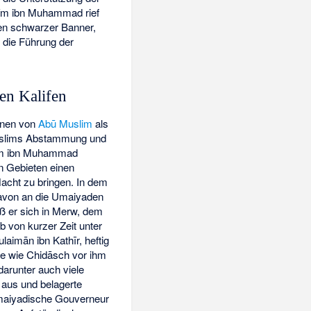
hīm ibn Muhammad rief
gen schwarzer Banner,
 die Führung der
en Kalifen
inen von
Abū Muslim
als
lims Abstammung und
āhīm ibn Muhammad
n Gebieten einen
acht zu bringen. In dem
davon an die Umaiyaden
eß er sich in Merw, dem
 von kurzer Zeit unter
aimān ibn Kathīr, heftig
te wie Chidāsch vor ihm
darunter auch viele
 aus und belagerte
umaiyadische Gouverneur