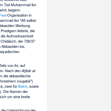
einem Tod Muhammad ibn
 wird, begann
ʿwa
-Organisation in
hammad ibn ʿAlī selbst
 Abbasiden Werbung
redigern lieferte, die
s die Aufmerksamkeit
 Chidāsch, der 736/37
 Abbasiden los,
aiyadischen
ils von ihr, auf
gen. Nach den
Aḫbār al-
m die abbasidische
orstehern (
nuqabāʾ
)
sā, zwei für
Balch
, sowie
t
). Die Namen der
sich um eine breite
die Unterstützung der