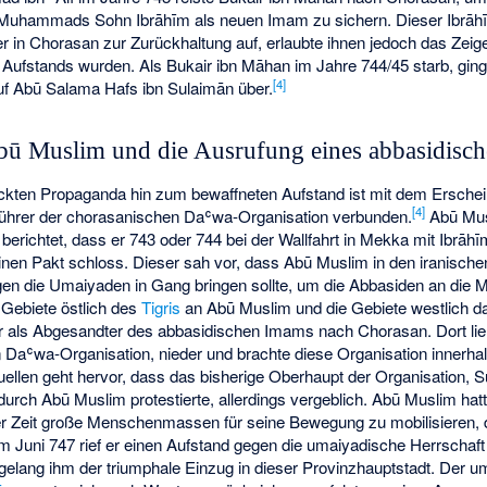
 Muhammads Sohn Ibrāhīm als neuen Imam zu sichern. Dieser Ibrā
er in Chorasan zur Zurückhaltung auf, erlaubte ihnen jedoch das Zei
 Aufstands wurden. Als Bukair ibn Māhan im Jahre 744/45 starb, ging
[
4
]
uf Abū Salama Hafs ibn Sulaimān über.
bū Muslim und die Ausrufung eines abbasidisch
ckten Propaganda hin zum bewaffneten Aufstand ist mit dem Ersche
[
4
]
ührer der chorasanischen Daʿwa-Organisation verbunden.
Abū Mus
d berichtet, dass er 743 oder 744 bei der Wallfahrt in Mekka mit Ibr
nen Pakt schloss. Dieser sah vor, dass Abū Muslim in den iranische
en die Umaiyaden in Gang bringen sollte, um die Abbasiden an die M
e Gebiete östlich des
Tigris
an Abū Muslim und die Gebiete westlich 
 er als Abgesandter des abbasidischen Imams nach Chorasan. Dort li
Daʿwa-Organisation, nieder und brachte diese Organisation innerhalb
llen geht hervor, dass das bisherige Oberhaupt der Organisation, Sul
rch Abū Muslim protestierte, allerdings vergeblich. Abū Muslim hat
zer Zeit große Menschenmassen für seine Bewegung zu mobilisieren, 
 Juni 747 rief er einen Aufstand gegen die umaiyadische Herrschaft
elang ihm der triumphale Einzug in dieser Provinzhauptstadt. Der 