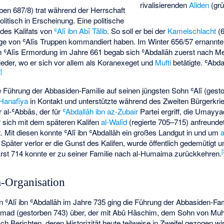
rivalisierenden
Aliden
(grü
ben 687/8) trat während der Herrschaft
politisch in Erscheinung. Eine politische
 des Kalifats von
ʿAlī ibn Abī Tālib
. So soll er bei der
Kamelschlacht
(6
ige von ʿAlīs Truppen kommandiert haben. Im Winter 656/57 ernannt
h ʿAlīs Ermordung im Jahre 661 begab sich ʿAbdallāh zuerst nach Me
eder, wo er sich vor allem als Koranexeget und
Mufti
betätigte. ʿAbda
2
]
 Führung der Abbasiden-Familie auf seinen jüngsten Sohn ʿAlī (gesto
Hanafīya
in Kontakt und unterstützte während des Zweiten Bürgerkri
al-ʿAbbās, der für
ʿAbdallāh ibn az-Zubair
Partei ergriff, die Umayya
r sich mit dem späteren Kalifen
al-Walīd
(regierte 705–715) anfreunde
t. Mit diesen konnte ʿAlī ibn ʿAbdallāh ein großes Landgut in und um
Später verlor er die Gunst des Kalifen, wurde öffentlich gedemütigt u
[
rst 714 konnte er zu seiner Familie nach al-Humaima zurückkehren.
-Organisation
ʿAlī ibn ʿAbdallāh im Jahre 735 ging die Führung der Abbasiden-Fami
ad (gestorben 743) über, der mit Abū Hāschim, dem Sohn von Mu
ch Berichten, deren Historizität heute teilweise in Zweifel gezogen w