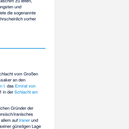
āschim zu leiten,
üngsten und
te die sogenannte
hrscheinlich vorher
chlacht vom Großen
saker an den
 I.
das
Emirat von
1 in der
Schlacht am
tlichen Gründer der
ersisch/iranisches
 allem auf
Iraner
und
 seiner günstigen Lage