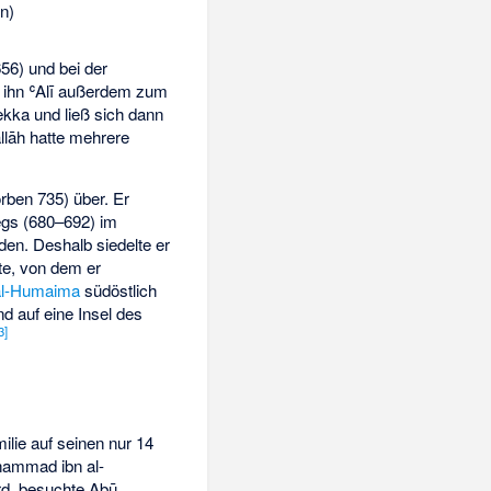
n)
56) und bei der
e ihn ʿAlī außerdem zum
kka und ließ sich dann
llāh hatte mehrere
rben 735) über. Er
egs (680–692) im
den. Deshalb siedelte er
te, von dem er
al-Humaima
südöstlich
nd auf eine Insel des
3
]
lie auf seinen nur 14
hammad ibn al-
ird, besuchte Abū