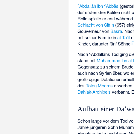
ʿAbdallāh ibn ʿAbbās
(gestor
der ersten drei Kalifen nicht 
Rolle spielte er erst während
Schlacht von Siffin
(657) ein
Gouverneur von
Basra
. Nac
mit seiner Familie in
at-Tā'if
ni
[
Kinder, darunter fünf Söhne.
Nach ʿAbdallāhs Tod ging die
stand mit
Muhammad ibn al-
Gegensatz zu seinem Bruder 
auch nach Syrien über, wo e
großzügige Dotationen erhiel
des
Toten Meeres
erwerben. 
Dahlak-Archipels
verbannt. E
Aufbau einer Daʿwa
Schon lange vor dem Tod von 
Jahre jüngeren Sohn Muhamm
Hanafīya, befreundet war. Na