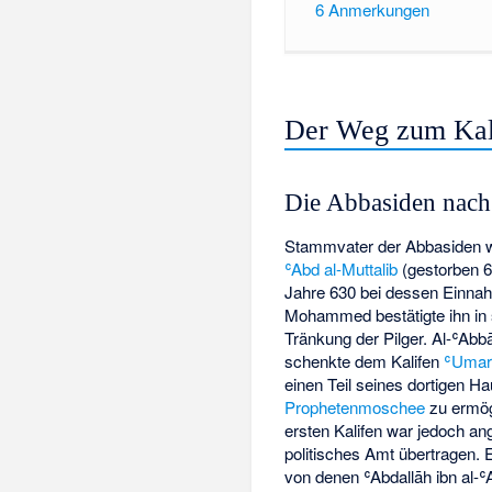
6
Anmerkungen
Der Weg zum Kali
Die Abbasiden nach
Stammvater der Abbasiden
ʿAbd al-Muttalib
(gestorben 6
Jahre 630 bei dessen Einna
Mohammed bestätigte ihn in
Tränkung der Pilger. Al-ʿAbb
schenkte dem Kalifen
ʿUmar 
einen Teil seines dortigen H
Prophetenmoschee
zu ermög
ersten Kalifen war jedoch an
politisches Amt übertragen. 
von denen ʿAbdallāh ibn al-