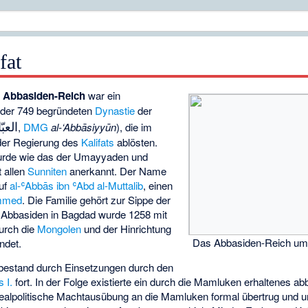
fat
r
Abbasiden-Reich
war ein
 der 749 begründeten
Dynastie
der
العبّ
,
DMG
al-‘Abbāsiyyūn
), die im
der Regierung des
Kalifats
ablösten.
wurde wie das der Umayyaden und
t allen
Sunniten
anerkannt. Der Name
auf
al-ʿAbbās ibn ʿAbd al-Muttalib
, einen
mmed
. Die Familie gehört zur Sippe der
er Abbasiden in Bagdad wurde 1258 mit
urch die
Mongolen
und der Hinrichtung
Das Abbasiden-Reich um
ndet.
 bestand durch Einsetzungen durch den
 I.
fort. In der Folge existierte ein durch die Mamluken erhaltenes a
e realpolitische Machtausübung an die Mamluken formal übertrug und 