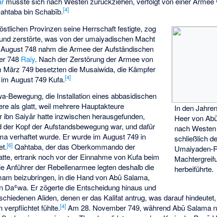
ār
musste sich nach Westen zurückziehen, verfolgt von einer Armee
[
4
]
htaba bin Schabīb.
tlichen Provinzen seine Herrschaft festigte, zog
nd zerstörte, was von der umaiyadischen Macht
m August 748 nahm die Armee der Aufständischen
er 748
Raiy
. Nach der Zerstörung der Armee von
m März 749 besetzten die Musaiwida, die Kämpfer
[
4
]
 im August 749 Kufa.
wa-Bewegung, die Installation eines abbasidischen
dere als glatt, weil mehrere Hauptakteure
In den Jahre
r ibn Saiyār hatte inzwischen herausgefunden,
Heer von Abū
der Kopf der Aufstandsbewegung war, und dafür
nach Westen 
ma verhaftet wurde. Er wurde im August 749 in
schließlich 
[
6
]
et.
Qahtaba, der das Oberkommando der
Umaiyaden-R
tte, ertrank noch vor der Einnahme von Kufa beim
Machtergreif
e Anführer der Rebellenarmee legten deshalb die
herbeiführte.
mam beizubringen, in die Hand von Abū Salama,
n Daʿwa. Er zögerte die Entscheidung hinaus und
chiedenen Aliden, denen er das Kalifat antrug, was darauf hindeutet,
[
4
]
verpflichtet fühlte.
Am 28. November 749, während Abū Salama no