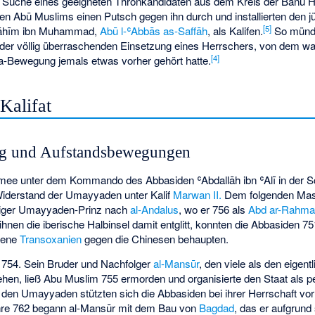
r Suche eines geeigneten Thronkandidaten aus dem Kreis der Banū H
en Abū Muslims einen Putsch gegen ihn durch und installierten den j
[
5
]
rāhīm ibn Muhammad,
Abū l-ʿAbbās as-Saffāh
, als Kalifen.
So münde
n der völlig überraschenden Einsetzung eines Herrschers, von dem wa
[
4
]
a-Bewegung jemals etwas vorher gehört hatte.
Kalifat
ng und Aufstandsbewegungen
Armee unter dem Kommando des Abbasiden
ʿAbdallāh ibn ʿAlī
in der
S
Widerstand der Umayyaden unter Kalif
Marwan II.
Dem folgenden Mas
iger Umayyaden-Prinz nach
al-Andalus
, wo er 756 als
Abd ar-Rahman
nen die iberische Halbinsel damit entglitt, konnten die Abbasiden 75
bene
Transoxanien
gegen die Chinesen behaupten.
b 754. Sein Bruder und Nachfolger
al-Mansūr
, den viele als den eigen
hen, ließ Abu Muslim 755 ermorden und organisierte den Staat als p
den Umayyaden stützten sich die Abbasiden bei ihrer Herrschaft vor
hre 762 begann al-Mansūr mit dem Bau von
Bagdad
, das er aufgrund