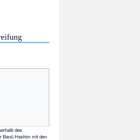
reifung
nnerhalb des
r Banū Hashim mit den