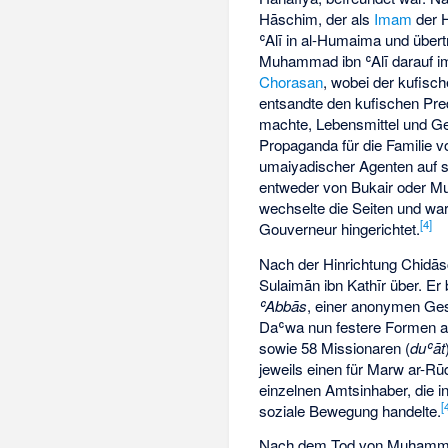
Hāschim, der als
Imam
der H
ʿAlī in al-Humaima und über
Muhammad ibn ʿAlī darauf i
Chorasan
, wobei der kufisc
entsandte den kufischen Pre
machte, Lebensmittel und Gel
Propaganda für die Familie 
umaiyadischer Agenten auf s
entweder von Bukair oder Mu
wechselte die Seiten und wa
[
4
]
Gouverneur hingerichtet.
Nach der Hinrichtung Chidāsc
Sulaimān ibn Kathīr über. E
ʿAbbās
, einer anonymen Ges
Daʿwa nun festere Formen an
sowie 58 Missionaren (
duʿāt
jeweils einen für Marw ar-R
einzelnen Amtsinhaber, die i
[
soziale Bewegung handelte.
Nach dem Tod von Muhammad 