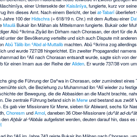
āschimīya, einer Untersekte der
Kaisānīya
, fungierte, kurz vor s
trug ihm dieses Amt. Nach einem Bericht, der bei
at-Tabarī
überliefert
m Jahre 100 der
Hidschra
(= 618/19 n. Chr.) mit dem Aufbau einer
Da
he
Maulā
Bukair ibn Māhan als Mittelsmann fungierte. Bukair oder Mu
diger Abū ʿIkrima Ziyād ibn Dirham nach Chorasan, der dort für die
d unter der Bevölkerung verteilte und sich auch Dispute mit anderen P
von
Abū Tālib ibn ʿAbd al-Muttalib
machten. Abū ʿIkrima zog allerding
ich und wurde 727/28 hingerichtet. Ein zweiter Propagandist namens
hammad ibn ʿAlī nach Chorasan entsandt wurde, sagte sich von den
rb für einen Imam aus der Reihe der
Aliden
. Er wurde 737/38 vom um
hs ging die Führung der Daʿwa in Chorasan, oder zumindest eines Te
r bemühte sich, die Beziehung zu Muhammad ibn ʿAlī wieder zu festi
chichte der Bewegung, die die Abbasiden an die Macht brachte, nah
. Die zentrale Führung befand sich in
Merw
und bestand aus zwölf V
). Es gab vier Missionare für Merw, sieben für
Abiward
, sechs für Na
ūdh,
Choresm
und
Amol
, daneben 36 Ober-Missionare (
duʿāt ad-duʿā
n den
Aḫbār al-ʿAbbās
aufgelistet werden, deuten darauf hin, dass es 
4
]
ibn ʿAlī im Jahre 743 reiste Bukair ibn Māhan nach Chorasan, um 