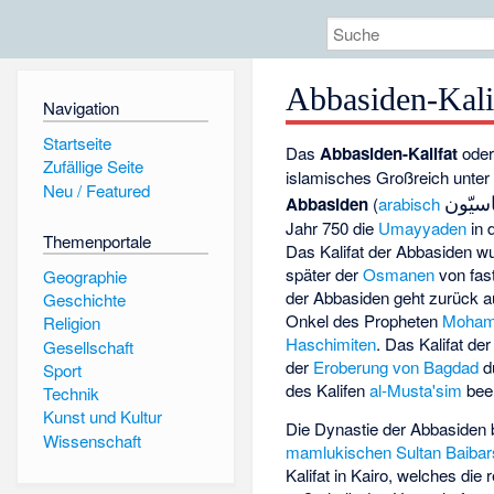
Abbasiden-Kali
Navigation
Startseite
Das
Abbasiden-Kalifat
ode
Zufällige Seite
islamisches Großreich unter
Neu / Featured
اسيّون
Abbasiden
(
arabisch
Jahr 750 die
Umayyaden
in 
Themenportale
Das Kalifat der Abbasiden 
später der
Osmanen
von fas
Geographie
der Abbasiden geht zurück 
Geschichte
Onkel des Propheten
Moha
Religion
Haschimiten
. Das Kalifat d
Gesellschaft
der
Eroberung von Bagdad
d
Sport
des Kalifen
al-Musta'sim
bee
Technik
Kunst und Kultur
Die Dynastie der Abbasiden
Wissenschaft
mamlukischen
Sultan
Baibars
Kalifat in Kairo, welches di