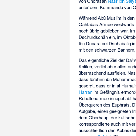
von Chorasan
Nasr ibn Saiy
unter dem Kommando von Qa
Während Abū Muslim in den ös
Qahtabas Armee westwärts u
noch übrig geblieben war. I
Dschurdschān ein, im Oktob
Ibn Dubāra bei Dschābaliq i
mit den schwarzen Bannern,
Das eigentliche Ziel der Daʿ
Kalifen, verlief aber alles an
überraschend ausfielen. Nas
dass Ibrāhīm ibn Muhammad 
gesorgt, dass er in al-Humai
Harran
im Gefängnis ermord
Rebellenarmee innegehabt ha
Überqueren des Euphrats. Di
Aufgabe, einen geeigneten I
dem Oberhaupt der kufische
korrespondierte auch mit vers
ausschließlich den Abbasiden 