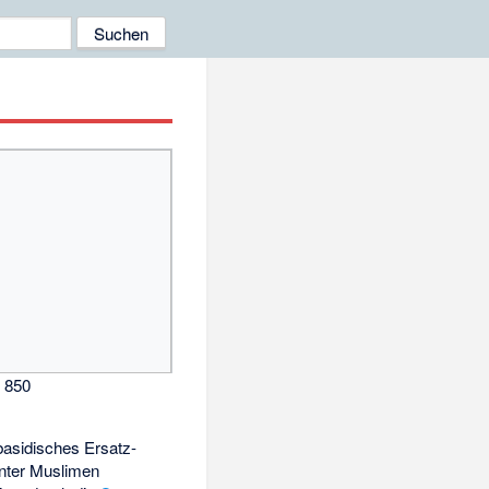
 850
bbasidisches Ersatz-
unter Muslimen