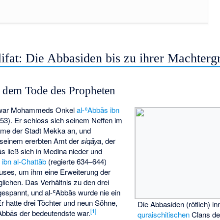
fat: Die Abbasiden bis zu ihrer Machterg
 dem Tode des Propheten
 war Mohammeds Onkel
al-ʿAbbās ibn
53). Er schloss sich seinem Neffen im
hme der Stadt Mekka an, und
 seinem ererbten Amt der
siqāya
, der
ās ließ sich in Medina nieder und
ibn al-Chattāb
(regierte 634–644)
auses, um ihm eine Erweiterung der
lichen. Das Verhältnis zu den drei
gespannt, und al-ʿAbbās wurde nie ein
Er hatte drei Töchter und neun Söhne,
Die Abbasiden (rötlich) i
[
1
]
ʿAbbās der bedeutendste war.
quraischitischen
Clans de