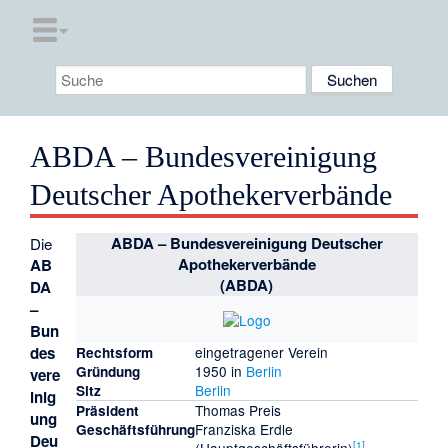
ABDA – Bundesvereinigung
Deutscher Apothekerverbände
ABDA – Bundesvereinigung Deutscher
Die
Apothekerverbände
AB
(ABDA)
DA
–
Bun
des
eingetragener Verein
Rechtsform
1950 in
Berlin
Gründung
vere
Berlin
Sitz
inig
Thomas Preis
Präsident
ung
Franziska Erdle
Geschäftsführung
Deu
[
1
]