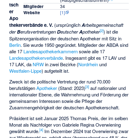
(Hauptgeschäftsführerin)
tsch
34
Mitglieder
er
[1]
Website
Apo
thekerverbände e. V.
(ursprünglich
A
rbeitsgemeinschaft
[
2
]
der
B
erufsvertretungen
D
eutscher
A
potheker
) ist die
Spitzenorganisation der deutschen Apotheker mit Sitz in
Berlin
. Sie wurde 1950 gegründet. Mitglieder der ABDA sind
alle 17
Landesapothekerkammern
sowie alle 17
Landesapothekerverbände
. Insgesamt gibt es 17 LAV und
17 LAK, da
NRW
in zwei Bezirke (
Nordrhein
und
Westfalen-Lippe
) aufgeteilt ist.
Zweck ist die politische Vertretung der rund 70.000
[
3
]
berufstätigen
Apotheker
(Stand: 2023)
auf nationaler und
internationaler Ebene, die Wahrnehmung und Förderung der
gemeinsamen Interessen sowie die Pflege der
Zusammengehörigkeit der deutschen Apothekerschaft.
Präsident ist seit Januar 2025 Thomas Preis, der im selben
Monat als Nachfolger von Gabriele Regina Overwiening
[
4
]
gewählt wurde.
Im Dezember 2024 trat Overwiening zwar
zur Wiederwahl an, erhielt aber überraschend nur 48 % der