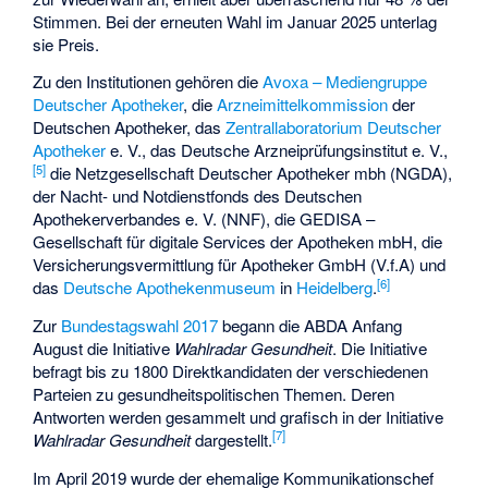
Stimmen. Bei der erneuten Wahl im Januar 2025 unterlag
sie Preis.
Zu den Institutionen gehören die
Avoxa – Mediengruppe
Deutscher Apotheker
, die
Arzneimittelkommission
der
Deutschen Apotheker, das
Zentrallaboratorium Deutscher
Apotheker
e. V., das Deutsche Arzneiprüfungsinstitut e. V.,
[
5
]
die Netzgesellschaft Deutscher Apotheker mbh (NGDA),
der Nacht- und Notdienstfonds des Deutschen
Apothekerverbandes e. V. (NNF), die GEDISA –
Gesellschaft für digitale Services der Apotheken mbH, die
Versicherungsvermittlung für Apotheker GmbH (V.f.A) und
[
6
]
das
Deutsche Apothekenmuseum
in
Heidelberg
.
Zur
Bundestagswahl 2017
begann die ABDA Anfang
August die Initiative
Wahlradar Gesundheit
. Die Initiative
befragt bis zu 1800 Direktkandidaten der verschiedenen
Parteien zu gesundheitspolitischen Themen. Deren
Antworten werden gesammelt und grafisch in der Initiative
[
7
]
Wahlradar Gesundheit
dargestellt.
Im April 2019 wurde der ehemalige Kommunikationschef