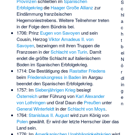
Provinzen
schließen im
Spanischen
S
Erbfolgekrieg
die
Haager Große Allianz
zur
c
Eindämmung französischen
hl
Hegemoniestrebens. Weitere Teilnehmer treten
a
in der Folge dem Bündnis bei.
c
1706: Prinz
Eugen von Savoyen
und sein
h
Cousin, Herzog
Viktor Amadeus II. von
t
Savoyen
, bezwingen mit ihren Truppen die
b
Franzosen in der
Schlacht von Turin
. Damit
ei
endet die größte Schlacht auf italienischem
N
Boden im Spanischen Erbfolgekrieg.
ö
1714: Die Bestätigung des
Rastatter Friedens
r
beim
Friedenskongress in Baden
im Aargau
dl
beendet den Spanischen Erbfolgekrieg.
in
1757: Im
Siebenjährigen Krieg
besiegt
g
Österreich
unter Führung von
Karl Alexander
e
von Lothringen
und
Graf Daun
die
Preußen
unter
n
General Winterfeldt
in der
Schlacht von Moys
.
1764:
Stanislaus II. August
wird zum König von
Polen
gewählt. Er wird der letzte Herrscher über das
Land sein.
1776: Im
Amerikanischen Unabhängigkeitskrieg
wird