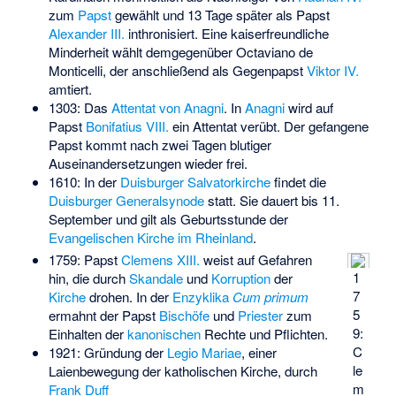
zum
Papst
gewählt und 13 Tage später als Papst
Alexander III.
inthronisiert. Eine kaiserfreundliche
Minderheit wählt demgegenüber Octaviano de
Monticelli, der anschließend als Gegenpapst
Viktor IV.
amtiert.
1303: Das
Attentat von Anagni
. In
Anagni
wird auf
Papst
Bonifatius VIII.
ein Attentat verübt. Der gefangene
Papst kommt nach zwei Tagen blutiger
Auseinandersetzungen wieder frei.
1610: In der
Duisburger
Salvatorkirche
findet die
Duisburger Generalsynode
statt. Sie dauert bis 11.
September und gilt als Geburtsstunde der
Evangelischen Kirche im Rheinland
.
1759: Papst
Clemens XIII.
weist auf Gefahren
1
hin, die durch
Skandale
und
Korruption
der
7
Kirche
drohen. In der
Enzyklika
Cum primum
5
ermahnt der Papst
Bischöfe
und
Priester
zum
9:
Einhalten der
kanonischen
Rechte und Pflichten.
C
1921: Gründung der
Legio Mariae
, einer
le
Laienbewegung der katholischen Kirche, durch
m
Frank Duff