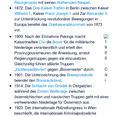
Risorgimento
mit seinen
Rothemden
Neapel
.
1872: Das
Drei-Kaiser-Treffen
in Berlin zwischen Kaiser
Wilhelm I.
, Kaiser
Franz Joseph I.
und Zar
Alexander II.
zur Unterdrückung revolutionärer Bewegungen in
Europa bereitet das
Dreikaiserabkommen
von 1873
vor.
1900: Nach der Einnahme Pekings macht
1
Kaiserinwitwe
Cixi
die
Boxer
für die militärische
9
Niederlage verantwortlich und erteilt den
0
Provinzgouverneuren die Anweisung, erneut
0
Regierungstruppen gegen sie einzusetzen.
:
Gleichzeitig führen alliierte Truppen
C
„
Strafexpeditionen
“ gegen „Boxernester“ durch.
ix
1901: Die Unterzeichnung des
Boxerprotokolls
i
beendet den
Boxeraufstand
.
1914: Die
Schlacht von Gródek
in Ostgalizien
während des
Ersten Weltkriegs
zwischen
österreichischen und russischen Truppen geht mit einer
verheerenden Niederlage für Österreich aus.
1923: Der
Internationale Polizeikongress
in Wien
beschließt, die
Internationale Kriminalpolizeiliche