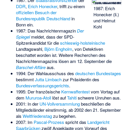
1987: Der
Staatsratsvorsitzende
der
(c) Bundesarchiv, Bild 183-1987-0907-017 / Oberst, Klaus / CC-BY-SA 3.0
DDR
,
Erich Honecker
, trifft zu einem
1987: Erich
offiziellen Besuch der
Honecker (li.)
Bundesrepublik Deutschland
in
und Helmut
Bonn ein.
Kohl
1987: Das Nachrichtenmagazin
Der
Spiegel
meldet, dass der SPD-
Spitzenkandidat für die
schleswig-holsteinische
Landtagswahl,
Björn Engholm
, von Detektiven
beschattet worden ist. Weitere Recherchen des
Nachrichtenmagazins lösen am 12. September die
Barschel-Affäre
aus.
1994: Der Wahlausschuss des
deutschen Bundestages
bestimmt
Jutta Limbach
zur Präsidentin des
Bundesverfassungsgerichts
.
1995: Der französische
Kernwaffentest
vom Vortag auf
dem
Mururoa
-
Atoll
löst auf
Tahiti
schwere Unruhen aus.
2001: In der
UN-Vollversammlung
beschließen die
Mitgliedsländer einstimmig, ab 2002 den 21. September
als
Weltfriedenstag
zu begehen.
2007: Im
Pascal-Prozess
spricht das
Landgericht
Saarbrücken
zwölf Angeklagte vom Vorwurf des