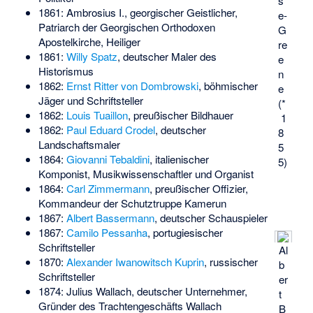
s
1861:
Ambrosius I.
, georgischer Geistlicher,
e-
Patriarch der Georgischen Orthodoxen
G
Apostelkirche, Heiliger
re
1861:
Willy Spatz
, deutscher Maler des
e
Historismus
n
1862:
Ernst Ritter von Dombrowski
, böhmischer
e
Jäger und Schriftsteller
(*
1862:
Louis Tuaillon
, preußischer Bildhauer
1
1862:
Paul Eduard Crodel
, deutscher
8
Landschaftsmaler
5
1864:
Giovanni Tebaldini
, italienischer
5)
Komponist, Musikwissenschaftler und Organist
1864:
Carl Zimmermann
, preußischer Offizier,
Kommandeur der Schutztruppe Kamerun
1867:
Albert Bassermann
, deutscher Schauspieler
1867:
Camilo Pessanha
, portugiesischer
Schriftsteller
Al
1870:
Alexander Iwanowitsch Kuprin
, russischer
b
Schriftsteller
er
1874:
Julius Wallach
, deutscher Unternehmer,
t
Gründer des Trachtengeschäfts Wallach
B