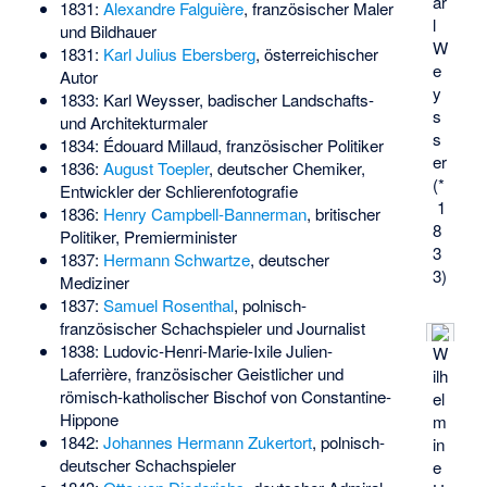
ar
1831:
Alexandre Falguière
, französischer Maler
l
und Bildhauer
W
1831:
Karl Julius Ebersberg
, österreichischer
e
Autor
y
1833:
Karl Weysser
, badischer Landschafts-
s
und Architekturmaler
s
1834:
Édouard Millaud
, französischer Politiker
er
1836:
August Toepler
, deutscher Chemiker,
(*
Entwickler der Schlierenfotografie
1
1836:
Henry Campbell-Bannerman
, britischer
8
Politiker, Premierminister
3
1837:
Hermann Schwartze
, deutscher
3)
Mediziner
1837:
Samuel Rosenthal
, polnisch-
französischer Schachspieler und Journalist
1838:
Ludovic-Henri-Marie-Ixile Julien-
W
Laferrière
, französischer Geistlicher und
ilh
römisch-katholischer Bischof von Constantine-
el
Hippone
m
1842:
Johannes Hermann Zukertort
, polnisch-
in
deutscher Schachspieler
e