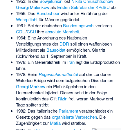
1953: In der
Sowjetunion
löst
Nikita Chruschtschow
Georgi Malenkow
als
Ersten Sekretär der KPdSU
ab.
1955: Das
Bundesheer
wird unter Einführung der
Wehrpflicht
für Männer gegründet.
1961: Bei der deutschen
Bundestagswahl
verlieren
CDU
/
CSU
ihre
absolute Mehrheit
.
1964: Eine Anordnung des Nationalen
Verteidigungsrates der
DDR
soll einen waffenlosen
Militärdienst als
Bausoldat
ermöglichen. Sie tritt
rückwirkend ab 1. September in Kraft.
1978: Ein Generalstreik im
Iran
legt die Erdölproduktion
lahm.
1978: Beim
Regenschirmattentat
auf der Londoner
Waterloo Bridge wird dem bulgarischen Dissidenten
Georgi Markow
ein Platinkügelchen in den
Unterschenkel injiziert. Dieses setzt in der Folge
kontinuierlich das Gift
Rizin
frei, woran Markow drei
Tage später stirbt.
1982: Das italienische
Parlament
verabschiedet ein
Gesetz gegen das
organisierte Verbrechen
. Die
Zugehörigkeit zur
Mafia
wird strafbar.