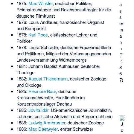
1875:
Max Winkler
, deutscher Politiker,
a
Reichstreuhänder und Reichsbeauftragter für die
s
deutsche Filmkunst
s
1876:
Louis Andlauer
, französischer Organist
er
und Komponist
m
1878:
Karl Roos
, elsässischer Lehrer und
a
Politiker
n
1878:
Laura Schradin
, deutsche Frauenrechtlerin
n
und Politikerin, Mitglied der Verfassunggebenden
(*
Landesversammlung Württembergs
1
1881:
Johann Baptist Aufhauser
, deutscher
8
Theologe
6
1882:
August Thienemann
, deutscher Zoologe
7)
und Ökologe
1885:
Eleonore Baur
, deutsche
Krankenschwester, Funktionärin im
Konzentrationslager Dachau
1885ː
Jovita Idár
, US-amerikanische Journalistin,
Lehrerin, politische Aktivistin und Bürgerrechtlerin
1886:
Ludwig Armbruster
, deutscher Zoologe
J
1886:
Max Daetwyler
, erster Schweizer
o