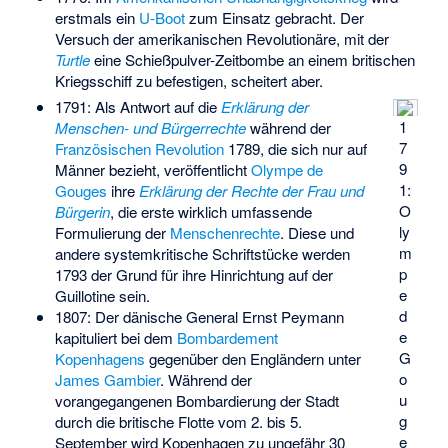
erstmals ein
U-Boot
zum Einsatz gebracht. Der
Versuch der amerikanischen Revolutionäre, mit der
Turtle
eine Schießpulver-Zeitbombe an einem britischen
Kriegsschiff zu befestigen, scheitert aber.
1791: Als Antwort auf die
Erklärung der
1
Menschen- und Bürgerrechte
während der
7
Französischen Revolution
1789, die sich nur auf
9
Männer bezieht, veröffentlicht
Olympe de
1:
Gouges
ihre
Erklärung der Rechte der Frau und
O
Bürgerin
, die erste wirklich umfassende
ly
Formulierung der
Menschenrechte
. Diese und
m
andere systemkritische Schriftstücke werden
p
1793 der Grund für ihre Hinrichtung auf der
e
Guillotine sein.
d
1807: Der dänische General
Ernst Peymann
e
kapituliert bei dem
Bombardement
G
Kopenhagens
gegenüber den Engländern unter
o
James Gambier
. Während der
u
vorangegangenen Bombardierung der Stadt
g
durch die britische Flotte vom 2. bis 5.
e
September wird Kopenhagen zu ungefähr 30