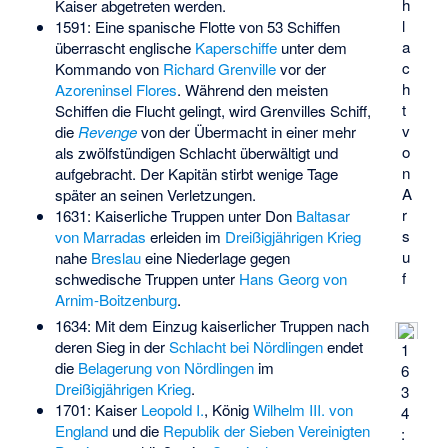
h
Kaiser abgetreten werden.
l
1591: Eine spanische Flotte von 53 Schiffen
a
überrascht englische
Kaperschiffe
unter dem
c
Kommando von
Richard Grenville
vor der
h
Azoreninsel
Flores
. Während den meisten
t
Schiffen die Flucht gelingt, wird Grenvilles Schiff,
v
die
Revenge
von der Übermacht in einer mehr
o
als zwölfstündigen Schlacht überwältigt und
n
aufgebracht. Der Kapitän stirbt wenige Tage
A
später an seinen Verletzungen.
r
1631: Kaiserliche Truppen unter Don
Baltasar
s
von Marradas
erleiden im
Dreißigjährigen Krieg
u
nahe
Breslau
eine Niederlage gegen
f
schwedische Truppen unter
Hans Georg von
Arnim-Boitzenburg
.
1634: Mit dem Einzug kaiserlicher Truppen nach
deren Sieg in der
Schlacht bei Nördlingen
endet
1
die
Belagerung von Nördlingen
im
6
Dreißigjährigen Krieg
.
3
1701: Kaiser
Leopold I.
, König
Wilhelm III. von
4
England
und die
Republik der Sieben Vereinigten
: