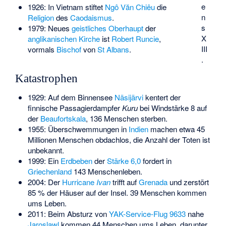
e
1926: In Vietnam stiftet
Ngô Văn Chiêu
die
n
Religion
des
Caodaismus
.
s
1979: Neues
geistliches Oberhaupt
der
X
anglikanischen Kirche
ist
Robert Runcie
,
III
vormals
Bischof
von
St Albans
.
.
Katastrophen
1929: Auf dem Binnensee
Näsijärvi
kentert der
finnische Passagierdampfer
Kuru
bei Windstärke 8 auf
der
Beaufortskala
, 136 Menschen sterben.
1955: Überschwemmungen in
Indien
machen etwa 45
Millionen Menschen obdachlos, die Anzahl der Toten ist
unbekannt.
1999: Ein
Erdbeben
der
Stärke 6,0
fordert in
Griechenland
143 Menschenleben.
2004: Der
Hurricane
Ivan
trifft auf
Grenada
und zerstört
85 % der Häuser auf der Insel. 39 Menschen kommen
ums Leben.
2011: Beim Absturz von
YAK-Service-Flug 9633
nahe
Jaroslawl
kommen 44 Menschen ums Leben, darunter