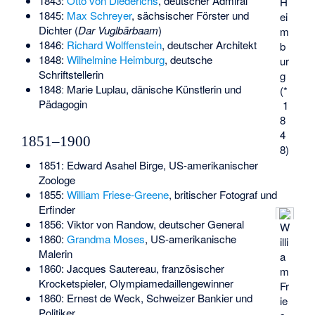
1843:
Otto von Diederichs
, deutscher Admiral
H
1845:
Max Schreyer
, sächsischer Förster und
ei
Dichter (
Dar Vuglbärbaam
)
m
1846:
Richard Wolffenstein
, deutscher Architekt
b
1848:
Wilhelmine Heimburg
, deutsche
ur
Schriftstellerin
g
1848ː
Marie Luplau
, dänische Künstlerin und
(*
Pädagogin
1
8
4
1851–1900
8)
1851:
Edward Asahel Birge
, US-amerikanischer
Zoologe
1855:
William Friese-Greene
, britischer Fotograf und
Erfinder
1856:
Viktor von Randow
, deutscher General
W
1860:
Grandma Moses
, US-amerikanische
illi
Malerin
a
1860:
Jacques Sautereau
, französischer
m
Krocketspieler, Olympiamedaillengewinner
Fr
1860:
Ernest de Weck
, Schweizer Bankier und
ie
Politiker