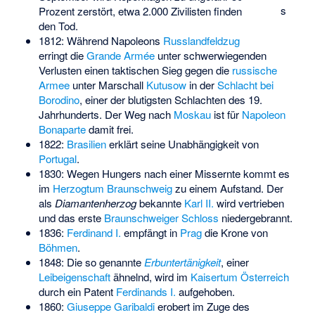
s
Prozent zerstört, etwa 2.000 Zivilisten finden
den Tod.
1812: Während Napoleons
Russlandfeldzug
erringt die
Grande Armée
unter schwerwiegenden
Verlusten einen taktischen Sieg gegen die
russische
Armee
unter Marschall
Kutusow
in der
Schlacht bei
Borodino
, einer der blutigsten Schlachten des 19.
Jahrhunderts. Der Weg nach
Moskau
ist für
Napoleon
Bonaparte
damit frei.
1822:
Brasilien
erklärt seine Unabhängigkeit von
Portugal
.
1830: Wegen Hungers nach einer Missernte kommt es
im
Herzogtum Braunschweig
zu einem Aufstand. Der
als
Diamantenherzog
bekannte
Karl II.
wird vertrieben
und das erste
Braunschweiger Schloss
niedergebrannt.
1836:
Ferdinand I.
empfängt in
Prag
die Krone von
Böhmen
.
1848: Die so genannte
Erbuntertänigkeit
, einer
Leibeigenschaft
ähnelnd, wird im
Kaisertum Österreich
durch ein Patent
Ferdinands I.
aufgehoben.
1860:
Giuseppe Garibaldi
erobert im Zuge des