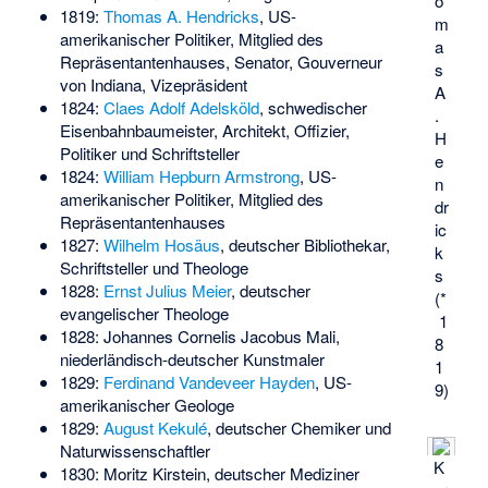
o
1819:
Thomas A. Hendricks
, US-
m
amerikanischer Politiker, Mitglied des
a
Repräsentantenhauses, Senator, Gouverneur
s
von Indiana, Vizepräsident
A
1824:
Claes Adolf Adelsköld
, schwedischer
.
Eisenbahnbaumeister, Architekt, Offizier,
H
Politiker und Schriftsteller
e
1824:
William Hepburn Armstrong
, US-
n
amerikanischer Politiker, Mitglied des
dr
Repräsentantenhauses
ic
1827:
Wilhelm Hosäus
, deutscher Bibliothekar,
k
Schriftsteller und Theologe
s
1828:
Ernst Julius Meier
, deutscher
(*
evangelischer Theologe
1
1828:
Johannes Cornelis Jacobus Mali
,
8
niederländisch-deutscher Kunstmaler
1
1829:
Ferdinand Vandeveer Hayden
, US-
9)
amerikanischer Geologe
1829:
August Kekulé
, deutscher Chemiker und
Naturwissenschaftler
K
1830:
Moritz Kirstein
, deutscher Mediziner