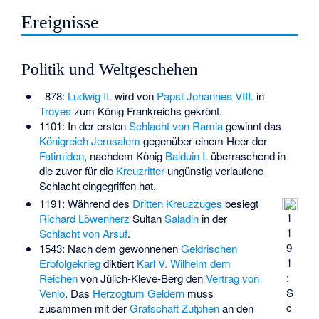
Ereignisse
Politik und Weltgeschehen
878:
Ludwig II.
wird von
Papst
Johannes VIII.
in
Troyes
zum König Frankreichs gekrönt.
1101: In der ersten
Schlacht von Ramla
gewinnt das
Königreich Jerusalem
gegenüber einem Heer der
Fatimiden
, nachdem König
Balduin I.
überraschend in
die zuvor für die
Kreuzritter
ungünstig verlaufene
Schlacht eingegriffen hat.
1191: Während des
Dritten Kreuzzuges
besiegt
1
Richard Löwenherz
Sultan
Saladin
in der
1
Schlacht von Arsuf
.
9
1543: Nach dem gewonnenen
Geldrischen
1
Erbfolgekrieg
diktiert
Karl V.
Wilhelm dem
:
Reichen
von Jülich-Kleve-Berg den
Vertrag von
S
Venlo
. Das
Herzogtum Geldern
muss
c
zusammen mit der
Grafschaft Zutphen
an den