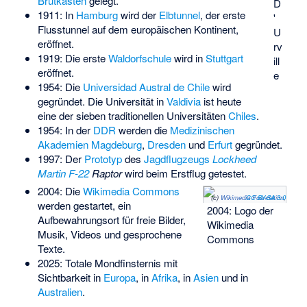
Brutkasten
gelegt.
D
1911: In
Hamburg
wird der
Elbtunnel
, der erste
'
Flusstunnel auf dem europäischen Kontinent,
U
eröffnet.
rv
1919: Die erste
Waldorfschule
wird in
Stuttgart
ill
eröffnet.
e
1954: Die
Universidad Austral de Chile
wird
gegründet. Die Universität in
Valdivia
ist heute
eine der sieben traditionellen Universitäten
Chiles
.
1954: In der
DDR
werden die
Medizinischen
Akademien Magdeburg
,
Dresden
und
Erfurt
gegründet.
1997: Der
Prototyp
des
Jagdflugzeugs
Lockheed
Martin F-22
Raptor
wird beim Erstflug getestet.
2004: Die
Wikimedia Commons
(c)
Wikimedia Foundation
CC BY-SA 3.0
,
werden gestartet, ein
2004: Logo der
Aufbewahrungsort für freie Bilder,
Wikimedia
Musik, Videos und gesprochene
Commons
Texte.
2025:
Totale Mondfinsternis
mit
Sichtbarkeit in
Europa
, in
Afrika
, in
Asien
und in
Australien
.