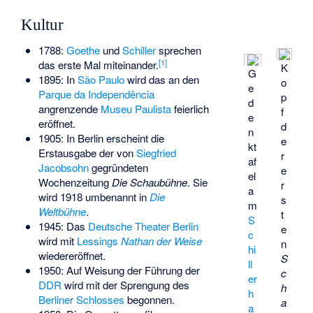
Kultur
1788:
Goethe
und
Schiller
sprechen
[
1
]
das erste Mal miteinander.
K
G
1895: In
São Paulo
wird das an den
o
e
Parque da Independência
p
d
angrenzende
Museu Paulista
feierlich
f
e
eröffnet.
d
n
1905: In Berlin erscheint die
e
kt
Erstausgabe der von
Siegfried
r
af
Jacobsohn
gegründeten
e
el
Wochenzeitung
Die Schaubühne
. Sie
r
a
wird 1918 umbenannt in
Die
s
m
Weltbühne
.
t
S
1945: Das
Deutsche Theater Berlin
e
c
wird mit
Lessings
Nathan der Weise
n
hi
wiedereröffnet.
S
ll
1950: Auf Weisung der Führung der
c
er
DDR
wird mit der Sprengung des
h
h
Berliner Schlosses
begonnen.
a
a