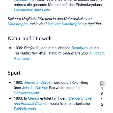
nahezu die gesamte Mannschaft des Eishockeyclubs
Lokomotive Jaroslawl
.
Kleinere Unglücksfälle sind in den Unterartikeln von
Katastrophe
und in der
Liste von Katastrophen
aufgeführt.
Natur und Umwelt
1936:
Benjamin
, der letzte lebende
Beutelwolf
(auch
Tasmanischer Wolf
), stirbt im
Beaumaris Zoo
in
Hobart
,
Australien
.
Sport
1892:
James J. Corbett
wird durch K.-o.-Sieg
über
John L. Sullivan
Boxweltmeister im
1
Schwergewicht
.
8
1893: In
Genua
entsteht mit dem
Genoa Cricket
9
and Football Club
der heute älteste italienische
2
Fußballverein
.
: