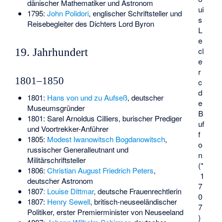
dänischer Mathematiker und Astronom
ui
1795:
John Polidori
, englischer Schriftsteller und
s
Reisebegleiter des Dichters Lord Byron
L
e
cl
19. Jahrhundert
e
r
1801–1850
c
d
1801:
Hans von und zu Aufseß
, deutscher
e
Museumsgründer
B
1801:
Sarel Arnoldus Cilliers
, burischer Prediger
uf
und Voortrekker-Anführer
f
1805:
Modest Iwanowitsch Bogdanowitsch
,
o
russischer Generalleutnant und
n
Militärschriftsteller
(*
1806:
Christian August Friedrich Peters
,
1
deutscher Astronom
7
1807ː
Louise Dittmar
, deutsche Frauenrechtlerin
0
1807:
Henry Sewell
, britisch-neuseeländischer
7
Politiker, erster Premierminister von Neuseeland
)