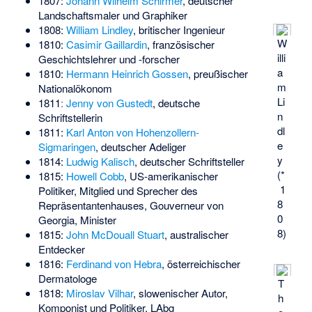
1807:
Johann Wilhelm Schirmer
, deutscher
Landschaftsmaler und Graphiker
1808:
William Lindley
, britischer Ingenieur
W
1810:
Casimir Gaillardin
, französischer
illi
Geschichtslehrer und -forscher
a
1810:
Hermann Heinrich Gossen
, preußischer
m
Nationalökonom
Li
1811ː
Jenny von Gustedt
, deutsche
n
Schriftstellerin
dl
1811:
Karl Anton von Hohenzollern-
e
Sigmaringen
, deutscher Adeliger
y
1814:
Ludwig Kalisch
, deutscher Schriftsteller
(*
1815:
Howell Cobb
, US-amerikanischer
1
Politiker, Mitglied und Sprecher des
8
Repräsentantenhauses, Gouverneur von
0
Georgia, Minister
8)
1815:
John McDouall Stuart
, australischer
Entdecker
1816:
Ferdinand von Hebra
, österreichischer
Dermatologe
T
1818:
Miroslav Vilhar
, slowenischer Autor,
h
Komponist und Politiker, LAbg