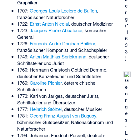
Graphiker
e
1707:
Georges-Louis Leclerc de Buffon
,
r
französischer Naturforscher
g
1722:
Ernst Anton Nicolai
, deutscher Mediziner
(*
1723:
Jacques Pierre Abbatucci
, korsischer
1
General
6
1726:
François-André Danican Philidor
,
3
französischer Komponist und Schachspieler
3
1749:
Anton Matthias Sprickmann
, deutscher
)
Schriftsteller und Jurist
1760:
Hermann Christoph Gottfried Demme
,
deutscher Kanzelredner und Schriftsteller
G
1769:
Caroline Pichler
, österreichische
e
Schriftstellerin
o
1773:
Karl von Jariges
, deutscher Jurist,
r
Schriftsteller und Übersetzer
g
1777:
Heinrich Stölzel
, deutscher Musiker
e
1781:
Georg Franz August von Buquoy
,
s
böhmischer Gutsbesitzer, Nationalökonom und
-
Naturforscher
L
1794:
Johannes Friedrich Posselt
, deutsch-
o