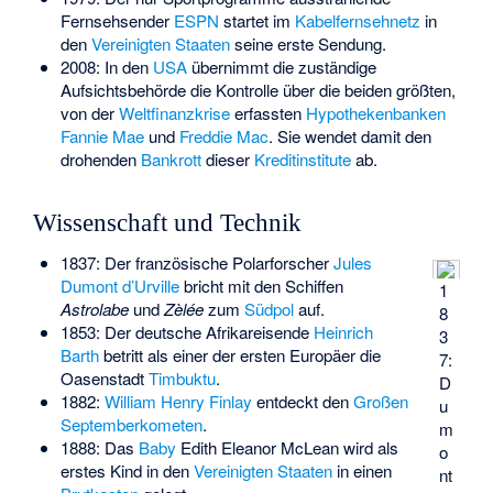
Fernsehsender
ESPN
startet im
Kabelfernsehnetz
in
den
Vereinigten Staaten
seine erste Sendung.
2008: In den
USA
übernimmt die zuständige
Aufsichtsbehörde die Kontrolle über die beiden größten,
von der
Weltfinanzkrise
erfassten
Hypothekenbanken
Fannie Mae
und
Freddie Mac
. Sie wendet damit den
drohenden
Bankrott
dieser
Kreditinstitute
ab.
Wissenschaft und Technik
1837: Der französische Polarforscher
Jules
Dumont d’Urville
bricht mit den Schiffen
1
Astrolabe
und
Zèlée
zum
Südpol
auf.
8
1853: Der deutsche Afrikareisende
Heinrich
3
Barth
betritt als einer der ersten Europäer die
7:
Oasenstadt
Timbuktu
.
D
1882:
William Henry Finlay
entdeckt den
Großen
u
Septemberkometen
.
m
1888: Das
Baby
Edith Eleanor McLean wird als
o
erstes Kind in den
Vereinigten Staaten
in einen
nt