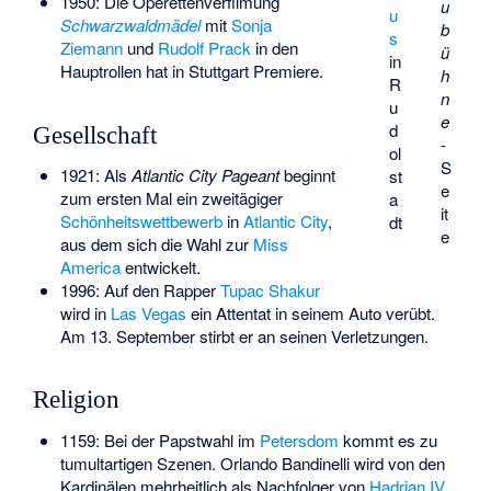
1950: Die Operettenverfilmung
u
u
Schwarzwaldmädel
mit
Sonja
b
s
Ziemann
und
Rudolf Prack
in den
ü
in
Hauptrollen hat in Stuttgart Premiere.
h
R
n
u
e
d
Gesellschaft
-
ol
S
1921: Als
Atlantic City Pageant
beginnt
st
e
zum ersten Mal ein zweitägiger
a
it
Schönheitswettbewerb
in
Atlantic City
,
dt
e
aus dem sich die Wahl zur
Miss
America
entwickelt.
1996: Auf den Rapper
Tupac Shakur
wird in
Las Vegas
ein Attentat in seinem Auto verübt.
Am 13. September stirbt er an seinen Verletzungen.
Religion
1159: Bei der Papstwahl im
Petersdom
kommt es zu
tumultartigen Szenen. Orlando Bandinelli wird von den
Kardinälen mehrheitlich als Nachfolger von
Hadrian IV.