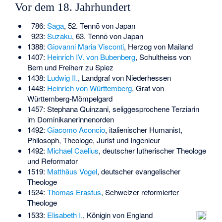
Vor dem 18. Jahrhundert
786:
Saga
, 52. Tennō von Japan
923:
Suzaku
, 63. Tennō von Japan
1388:
Giovanni Maria Visconti
, Herzog von Mailand
1407:
Heinrich IV. von Bubenberg
, Schultheiss von
Bern und Freiherr zu Spiez
1438:
Ludwig II.
, Landgraf von Niederhessen
1448:
Heinrich von Württemberg
, Graf von
Württemberg-Mömpelgard
1457:
Stephana Quinzani
, seliggesprochene Terziarin
im Dominikanerinnenorden
1492:
Giacomo Aconcio
, italienischer Humanist,
Philosoph, Theologe, Jurist und Ingenieur
1492:
Michael Caelius
, deutscher lutherischer Theologe
und Reformator
1519:
Matthäus Vogel
, deutscher evangelischer
Theologe
1524:
Thomas Erastus
, Schweizer reformierter
Theologe
1533:
Elisabeth I.
, Königin von England