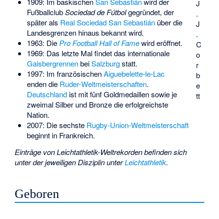
1909: Im baskischen
San Sebastián
wird der
J
Fußballclub
Sociedad de Fútbol
gegründet, der
.
später als
Real Sociedad San Sebastián
über die
J
Landesgrenzen hinaus bekannt wird.
.
1963: Die
Pro Football Hall of Fame
wird eröffnet.
C
1969: Das letzte Mal findet das internationale
o
Gaisbergrennen
bei
Salzburg
statt.
r
1997: Im französischen
Aiguebelette-le-Lac
b
enden die
Ruder-Weltmeisterschaften
.
e
Deutschland
ist mit fünf Goldmedaillen sowie je
tt
zweimal Silber und Bronze die erfolgreichste
Nation.
2007: Die sechste
Rugby-Union-Weltmeisterschaft
beginnt in Frankreich.
Einträge von Leichtathletik-Weltrekorden befinden sich
unter der jeweiligen Disziplin unter
Leichtathletik
.
Geboren