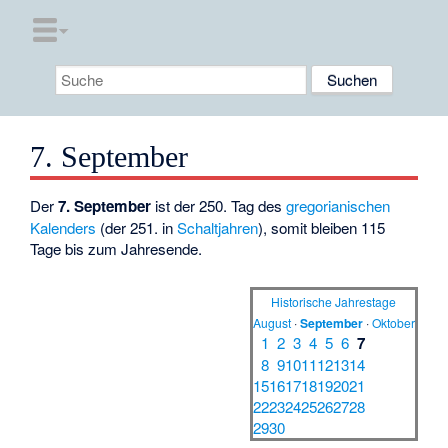
7. September
Der
7. September
ist der 250. Tag des
gregorianischen
Kalenders
(der 251. in
Schaltjahren
), somit bleiben 115
Tage bis zum Jahresende.
Historische Jahrestage
August
·
September
·
Oktober
1
2
3
4
5
6
7
8
9
10
11
12
13
14
15
16
17
18
19
20
21
22
23
24
25
26
27
28
29
30