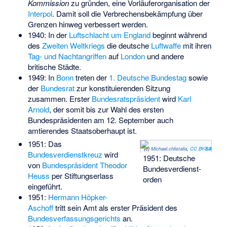
Kommission
zu gründen, eine Vorläuferorganisation der
Interpol
. Damit soll die Verbrechensbekämpfung über
Grenzen hinweg verbessert werden.
1940: In der
Luftschlacht um England
beginnt während
des
Zweiten Weltkriegs
die deutsche
Luftwaffe
mit ihren
Tag- und Nachtangriffen
auf
London
und andere
britische Städte.
1949: In
Bonn
treten der
1. Deutsche Bundestag
sowie
der
Bundesrat
zur konstituierenden Sitzung
zusammen. Erster
Bundesratspräsident
wird
Karl
Arnold
, der somit bis zur Wahl des ersten
Bundespräsidenten am 12. September auch
amtierendes Staatsoberhaupt ist.
1951: Das
(c)
Michael.chlistalla
,
CC BY-SA 3.0
Bundesverdienstkreuz
wird
1951: Deutsche
von
Bundespräsident
Theodor
Bundes­verdienst­
Heuss
per Stiftungserlass
orden
eingeführt.
1951:
Hermann Höpker-
Aschoff
tritt sein Amt als erster Präsident des
Bundesverfassungsgerichts
an.