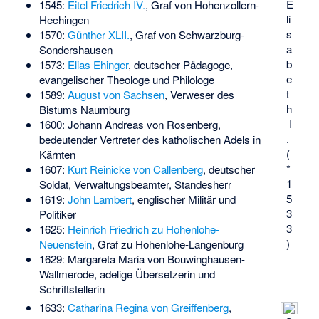
E
1545:
Eitel Friedrich IV.
, Graf von Hohenzollern-
li
Hechingen
s
1570:
Günther XLII.
, Graf von Schwarzburg-
a
Sondershausen
b
1573:
Elias Ehinger
, deutscher Pädagoge,
e
evangelischer Theologe und Philologe
t
1589:
August von Sachsen
, Verweser des
h
Bistums Naumburg
I
1600:
Johann Andreas von Rosenberg
,
.
bedeutender Vertreter des katholischen Adels in
(
Kärnten
*
1607:
Kurt Reinicke von Callenberg
, deutscher
1
Soldat, Verwaltungsbeamter, Standesherr
5
1619:
John Lambert
, englischer Militär und
3
Politiker
3
1625:
Heinrich Friedrich zu Hohenlohe-
)
Neuenstein
, Graf zu Hohenlohe-Langenburg
1629ː
Margareta Maria von Bouwinghausen-
Wallmerode
, adelige Übersetzerin und
Schriftstellerin
1633:
Catharina Regina von Greiffenberg
,