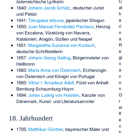
C
österreichische Lyrikerin
at
1640:
Johann Jacob Schütz
, deutscher Jurist
h
und Pietist
a
1641:
Tokugawa Ietsuna
, japanischer Shogun
ri
1650:
Juan Manuel Fernández Pacheco
, Herzog
n
von Escalona, Vizekönig von Navarra,
a
Katalonien, Aragón, Sizilien und Neapel
R
1651ː
Margaretha Susanna von Kuntsch
,
e
deutsche Schriftstellerin
gi
1657:
Johann Georg Geiling
, Bürgermeister von
n
Heilbronn
a
1683:
Maria Anna von Österreich
, Erzherzogin
v
von Österreich und Königin von Portugal
o
1693:
Viktor I. Amadeus Adolf
, Fürst von Anhalt-
n
Bernburg-Schaumburg-Hoym
G
1694:
Johan Ludvig von Holstein
, Kanzler von
r
Dänemark, Kunst- und Literatursammler
ei
ff
18. Jahrhundert
e
n
1705:
Matthäus Günther
, bayerischer Maler und
b