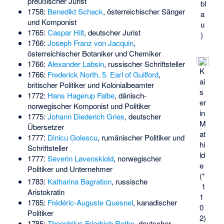
preußischer Jurist
bl
1758:
Benedikt Schack
, österreichischer Sänger
a
und Komponist
u
1765:
Caspar Hilt
, deutscher Jurist
)
1766:
Joseph Franz von Jacquin
,
österreichischer Botaniker und Chemiker
1766:
Alexander Labsin
, russischer Schriftsteller
K
1766:
Frederick North, 5. Earl of Guilford
,
ai
britischer Politiker und Kolonialbeamter
s
1772:
Hans Hagerup Falbe
, dänisch-
er
norwegischer Komponist und Politiker
in
1775:
Johann Diederich Gries
, deutscher
M
Übersetzer
at
1777:
Dinicu Golescu
, rumänischer Politiker und
hi
Schriftsteller
ld
1777:
Severin Løvenskiold
, norwegischer
e
Politiker und Unternehmer
(*
1783:
Katharina Bagration
, russische
1
Aristokratin
1
1785:
Frédéric-Auguste Quesnel
, kanadischer
0
Politiker
2)
1785:
Theophilus Friedrich Rothe
, deutscher