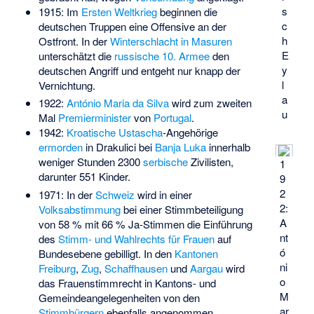
s
1915: Im
Ersten Weltkrieg
beginnen die
c
deutschen Truppen eine Offensive an der
h
Ostfront. In der
Winterschlacht in Masuren
E
unterschätzt die
russische 10. Armee
den
y
deutschen Angriff und entgeht nur knapp der
l
Vernichtung.
a
1922:
António Maria da Silva
wird zum zweiten
u
Mal
Premierminister
von
Portugal
.
1942:
Kroatische
Ustascha
-Angehörige
ermorden
in Drakulici bei
Banja Luka
innerhalb
weniger Stunden 2300
serbische
Zivilisten,
1
darunter 551 Kinder.
9
2
1971: In der
Schweiz
wird in einer
2:
Volksabstimmung
bei einer Stimmbeteiligung
A
von 58 % mit 66 % Ja-Stimmen die Einführung
nt
des
Stimm- und Wahlrechts für Frauen
auf
ó
Bundesebene gebilligt. In den
Kantonen
ni
Freiburg
,
Zug
,
Schaffhausen
und
Aargau
wird
o
das Frauenstimmrecht in Kantons- und
M
Gemeindeangelegenheiten von den
ar
Stimmbürgern
ebenfalls angenommen.