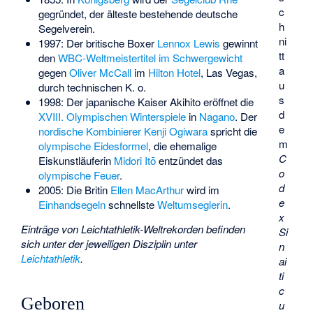
c
gegründet, der älteste bestehende deutsche
h
Segelverein.
ni
1997: Der britische Boxer
Lennox Lewis
gewinnt
tt
den
WBC-Weltmeistertitel im Schwergewicht
a
gegen
Oliver McCall
im
Hilton Hotel
, Las Vegas,
u
durch technischen K. o.
s
1998: Der japanische Kaiser Akihito eröffnet die
d
XVIII. Olympischen Winterspiele
in
Nagano
. Der
e
nordische Kombinierer
Kenji Ogiwara
spricht die
m
olympische Eidesformel
, die ehemalige
C
Eiskunstläuferin
Midori Itō
entzündet das
o
olympische Feuer
.
d
2005: Die Britin
Ellen MacArthur
wird im
e
Einhandsegeln
schnellste
Weltumseglerin
.
x
Einträge von Leichtathletik-Weltrekorden befinden
Si
sich unter der jeweiligen Disziplin unter
n
Leichtathletik
.
ai
ti
c
Geboren
u