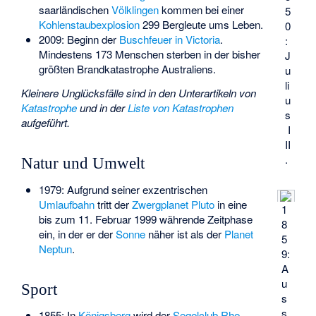
saarländischen
Völklingen
kommen bei einer
5
Kohlenstaubexplosion
299 Bergleute ums Leben.
0
2009: Beginn der
Buschfeuer in Victoria
.
:
Mindestens 173 Menschen sterben in der bisher
J
größten Brandkatastrophe Australiens.
u
li
Kleinere Unglücksfälle sind in den Unterartikeln von
u
Katastrophe
und in der
Liste von Katastrophen
s
aufgeführt.
I
II
.
Natur und Umwelt
1979: Aufgrund seiner exzentrischen
Umlaufbahn
tritt der
Zwergplanet
Pluto
in eine
1
bis zum 11. Februar 1999 währende Zeitphase
8
ein, in der er der
Sonne
näher ist als der
Planet
5
Neptun
.
9:
A
u
Sport
s
s
1855: In
Königsberg
wird der
Segelclub Rhe