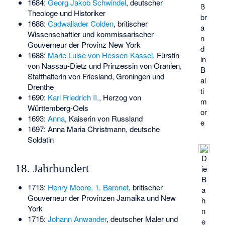
1684:
Georg Jakob Schwindel
, deutscher
ß
Theologe und Historiker
br
1688:
Cadwallader Colden
, britischer
a
Wissenschaftler und kommissarischer
n
Gouverneur der Provinz New York
d
1688:
Marie Luise von Hessen-Kassel
, Fürstin
in
von Nassau-Dietz und Prinzessin von Oranien,
B
Statthalterin von Friesland, Groningen und
al
Drenthe
ti
1690:
Karl Friedrich II.
, Herzog von
m
Württemberg-Oels
or
1693:
Anna
, Kaiserin von Russland
e
1697:
Anna Maria Christmann
, deutsche
Soldatin
D
18. Jahrhundert
ie
B
1713:
Henry Moore, 1. Baronet
, britischer
a
Gouverneur der Provinzen Jamaika und New
h
York
n
1715:
Johann Anwander
, deutscher Maler und
e