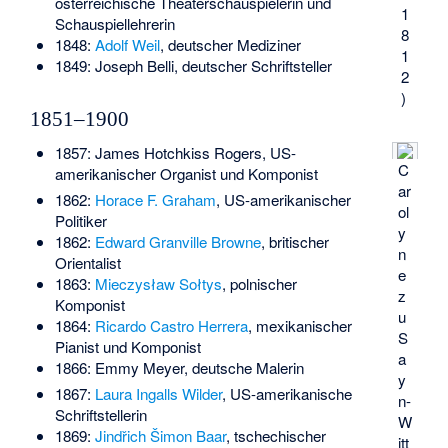
österreichische Theaterschauspielerin und
1
Schauspiellehrerin
8
1848:
Adolf Weil
, deutscher Mediziner
1
1849:
Joseph Belli
, deutscher Schriftsteller
2
)
1851–1900
1857:
James Hotchkiss Rogers
, US-
C
amerikanischer Organist und Komponist
ar
1862:
Horace F. Graham
, US-amerikanischer
ol
Politiker
y
1862:
Edward Granville Browne
, britischer
n
Orientalist
e
1863:
Mieczysław Sołtys
, polnischer
z
Komponist
u
1864:
Ricardo Castro Herrera
, mexikanischer
S
Pianist und Komponist
a
1866:
Emmy Meyer
, deutsche Malerin
y
1867:
Laura Ingalls Wilder
, US-amerikanische
n-
Schriftstellerin
W
1869:
Jindřich Šimon Baar
, tschechischer
itt