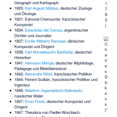
Geograph und Kartograph
1
1825:
Karl August Möbius
, deutscher Zoologe
7
und Ökologe
8
1831:
Edmond Cherouvrier
, französischer
3
Komponist
)
1834:
Estanislao del Campo
, argentinischer
Dichter und Journalist
1837:
Emilio Wilhelm Ramsøe
, dänischer
C
Komponist und Dirigent
h
1838:
Carl Mendelssohn Bartholdy
, deutscher
a
Historiker
rl
1841:
Hermann Menge
, deutscher Altphilologe,
e
Pädagoge und Bibelübersetzer
s
1842:
Alexandre Ribot
, französischer Politiker
D
1844:
Florent Guillain
, französischer Politiker und
ic
Ingenieur
k
1846:
Wladimir Jegorowitsch Makowski
,
e
russischer Maler
n
1847:
Ernst Frank
, deutscher Komponist und
s
Dirigent
(*
1847ː
Theodora von Fiedler-Wurzbach
,