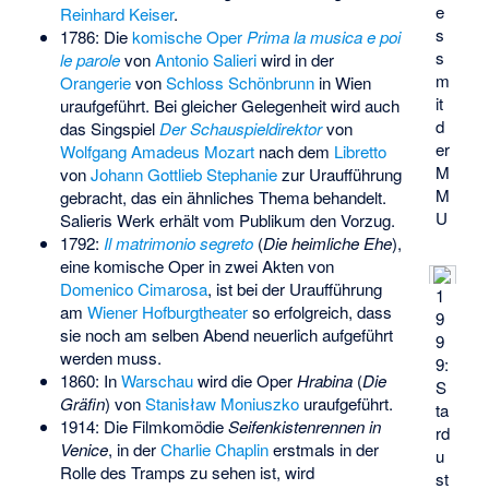
e
Reinhard Keiser
.
s
1786: Die
komische Oper
Prima la musica e poi
s
le parole
von
Antonio Salieri
wird in der
m
Orangerie
von
Schloss Schönbrunn
in Wien
it
uraufgeführt. Bei gleicher Gelegenheit wird auch
d
das Singspiel
Der Schauspieldirektor
von
er
Wolfgang Amadeus Mozart
nach dem
Libretto
M
von
Johann Gottlieb Stephanie
zur Uraufführung
M
gebracht, das ein ähnliches Thema behandelt.
U
Salieris Werk erhält vom Publikum den Vorzug.
1792:
Il matrimonio segreto
(
Die heimliche Ehe
),
eine komische Oper in zwei Akten von
Domenico Cimarosa
, ist bei der Uraufführung
1
am
Wiener
Hofburgtheater
so erfolgreich, dass
9
sie noch am selben Abend neuerlich aufgeführt
9
werden muss.
9:
1860: In
Warschau
wird die Oper
Hrabina
(
Die
S
Gräfin
) von
Stanisław Moniuszko
uraufgeführt.
ta
1914: Die Filmkomödie
Seifenkistenrennen in
rd
Venice
, in der
Charlie Chaplin
erstmals in der
u
Rolle des Tramps zu sehen ist, wird
st