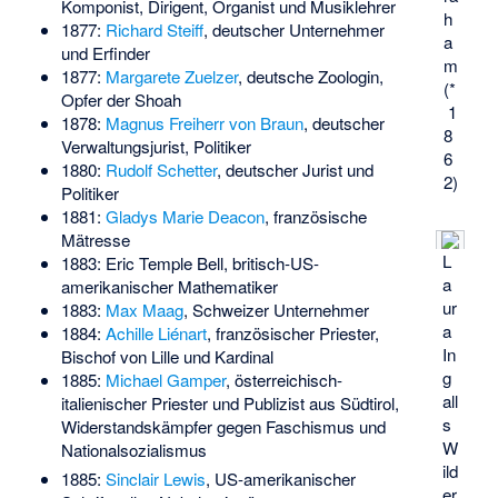
Komponist, Dirigent, Organist und Musiklehrer
h
1877:
Richard Steiff
, deutscher Unternehmer
a
und Erfinder
m
1877:
Margarete Zuelzer
, deutsche Zoologin,
(*
Opfer der Shoah
1
1878:
Magnus Freiherr von Braun
, deutscher
8
Verwaltungsjurist, Politiker
6
1880:
Rudolf Schetter
, deutscher Jurist und
2)
Politiker
1881:
Gladys Marie Deacon
, französische
Mätresse
L
1883:
Eric Temple Bell
, britisch-US-
a
amerikanischer Mathematiker
ur
1883:
Max Maag
, Schweizer Unternehmer
a
1884:
Achille Liénart
, französischer Priester,
In
Bischof von Lille und Kardinal
g
1885:
Michael Gamper
, österreichisch-
all
italienischer Priester und Publizist aus Südtirol,
s
Widerstandskämpfer gegen Faschismus und
W
Nationalsozialismus
ild
1885:
Sinclair Lewis
, US-amerikanischer
er