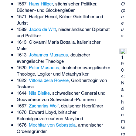
O
1567:
Hans Hillger
, sächsischer Politiker,
rp
Büchsen- und Glockengießer
h
1571:
Hartger Henot
, Kölner Geistlicher und
e
Jurist
u
1589:
Jacob de Witt
, niederländischer Diplomat
s
und Politiker
1613:
Giovanni Maria Bottalla
, italienischer
Maler
1613:
Johannes Musaeus
, deutscher
1
evangelischer Theologe
9
1620:
Peter Musaeus
, deutscher evangelischer
0
Theologe, Logiker und Metaphysiker
4:
1622:
Vittoria della Rovere
, Großherzogin von
N
Toskana
a
1644:
Nils Bielke
, schwedischer General und
c
Gouverneur von Schwedisch-Pommern
h
1667:
Zacharias Wolf
, deutscher Heerführer
d
1670:
Edward Lloyd
, britischer
e
Kolonialgouverneur von Maryland
m
1676:
Mechitar von Sebasteia
, armenischer
G
Ordensgründer
ro