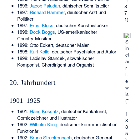
1896:
Jacob Paludan
, dänischer Schriftsteller
8
1897:
Richard Hammer
, deutscher Arzt und
7
Politiker
1)
1897:
Ernst Kloss
, deutscher Kunsthistoriker
1898:
Dock Boggs
, US-amerikanischer
Country-Musiker
S
1898:
Otto Eckert
, deutscher Maler
in
1898:
Kurt Kolle
, deutscher Psychiater und Autor
cl
1898:
Ladislav Stanček
, slowakischer
ai
Komponist, Chordirigent und Organist
r
L
e
20. Jahrhundert
w
is
1901–1925
(*
1901:
Hans Kossatz
, deutscher Karikaturist,
1
Comiczeichner und Illustrator
8
1902:
Wilhelm Kling
, deutscher kommunistischer
8
Funktionär
5
1902:
Bruno Streckenbach
, deutscher General
)