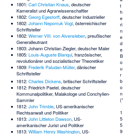
1801:
Carl Christian Knaus
, deutscher
t
Kameralist und Agrarwissenschaftler
h
1802:
Georg Egestorff
, deutscher Industrieller
e
1802:
Johann Nepomuk Vogl
, österreichischer
ri
Schriftsteller
n
1802:
Werner VIII. von Alvensleben
, preußischer
e
Generalleutnant
d
1803:
Johann Christian Ziegler
, deutscher Maler
e
1805:
Louis-Auguste Blanqui
, französischer,
B
revolutionärer und sozialistischer Theoretiker
o
1809:
Frederik Paludan-Müller
, dänischer
u
Schriftsteller
r
b
1812:
Charles Dickens
, britischer Schriftsteller
o
1812:
Friedrich Paetel
, deutscher
n
Kommunalpolitiker, Malakologe und Conchylien-
(*
Sammler
1812:
John Trimble
, US-amerikanischer
1
Rechtsanwalt und Politiker
5
1813:
John Littleton Dawson
, US-
5
amerikanischer Jurist und Politiker
9
1813:
William Henry Washington
, US-