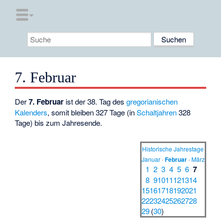
7. Februar
Der
7. Februar
ist der 38. Tag des
gregorianischen
Kalenders
, somit bleiben 327 Tage (in
Schaltjahren
328
Tage) bis zum Jahresende.
Historische Jahrestage
Januar
·
Februar
·
März
1
2
3
4
5
6
7
8
9
10
11
12
13
14
15
16
17
18
19
20
21
22
23
24
25
26
27
28
29
(
30
)