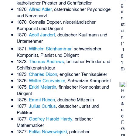
katholischer Priester und Schriftsteller
g
1870:
Alfred Adler
, österreichischer Psychologe
e
und Nervenarzt
n
1870:
Cornelis Dopper
, niederländischer
st
Komponist und Dirigent
ei
1870:
Adolf Jandorf
, deutscher Kaufmann und
n
Unternehmer
(*
1871:
Wilhelm Stenhammar
, schwedischer
1
Komponist, Pianist und Dirigent
8
1873:
Thomas Andrews
, britischer Erfinder und
1
Schiffskonstrukteur
9)
1873:
Charles Dixon
, englischer Tennisspieler
1875:
Walter Courvoisier
, Schweizer Komponist
1875:
Erkki Melartin
, finnischer Komponist und
H
Dirigent
or
1875:
Emmi Ruben
, deutsche Mäzenin
a
1877:
Julius Curtius
, deutscher Jurist und
c
Politiker
e
1877:
Godfrey Harold Hardy
, britischer
F.
Mathematiker
G
1877:
Feliks Nowowiejski
, polnischer
ra