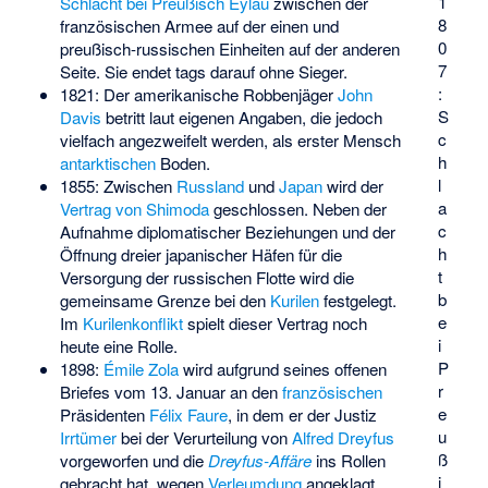
1
Schlacht bei Preußisch Eylau
zwischen der
8
französischen Armee auf der einen und
0
preußisch-russischen Einheiten auf der anderen
7
Seite. Sie endet tags darauf ohne Sieger.
:
1821: Der amerikanische Robbenjäger
John
S
Davis
betritt laut eigenen Angaben, die jedoch
c
vielfach angezweifelt werden, als erster Mensch
h
antarktischen
Boden.
l
1855: Zwischen
Russland
und
Japan
wird der
a
Vertrag von Shimoda
geschlossen. Neben der
c
Aufnahme diplomatischer Beziehungen und der
h
Öffnung dreier japanischer Häfen für die
t
Versorgung der russischen Flotte wird die
b
gemeinsame Grenze bei den
Kurilen
festgelegt.
e
Im
Kurilenkonflikt
spielt dieser Vertrag noch
i
heute eine Rolle.
P
1898:
Émile Zola
wird aufgrund seines offenen
r
Briefes vom 13. Januar an den
französischen
e
Präsidenten
Félix Faure
, in dem er der Justiz
u
Irrtümer
bei der Verurteilung von
Alfred Dreyfus
ß
vorgeworfen und die
Dreyfus-Affäre
ins Rollen
i
gebracht hat, wegen
Verleumdung
angeklagt.