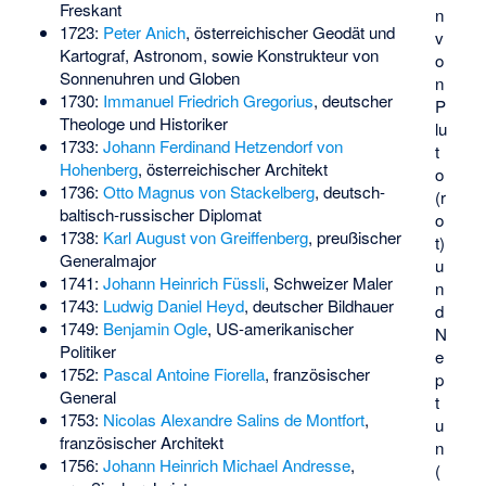
Freskant
n
1723:
Peter Anich
, österreichischer Geodät und
v
Kartograf, Astronom, sowie Konstrukteur von
o
Sonnenuhren und Globen
n
1730:
Immanuel Friedrich Gregorius
, deutscher
P
Theologe und Historiker
lu
1733:
Johann Ferdinand Hetzendorf von
t
Hohenberg
, österreichischer Architekt
o
1736:
Otto Magnus von Stackelberg
, deutsch-
(r
baltisch-russischer Diplomat
o
1738:
Karl August von Greiffenberg
, preußischer
t)
Generalmajor
u
1741:
Johann Heinrich Füssli
, Schweizer Maler
n
1743:
Ludwig Daniel Heyd
, deutscher Bildhauer
d
1749:
Benjamin Ogle
, US-amerikanischer
N
Politiker
e
1752:
Pascal Antoine Fiorella
, französischer
p
General
t
1753:
Nicolas Alexandre Salins de Montfort
,
u
französischer Architekt
n
1756:
Johann Heinrich Michael Andresse
,
(