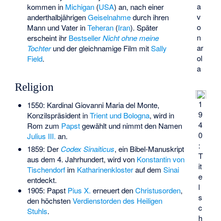
a
kommen in
Michigan
(
USA
) an, nach einer
v
anderthalbjährigen
Geiselnahme
durch ihren
o
Mann und Vater in
Teheran
(
Iran
). Später
n
erscheint ihr
Bestseller
Nicht ohne meine
ar
Tochter
und der gleichnamige Film mit
Sally
ol
Field
.
a
Religion
1
1550: Kardinal Giovanni Maria del Monte,
9
Konzilspräsident in
Trient und Bologna
, wird in
4
Rom zum
Papst
gewählt und nimmt den Namen
0
Julius III.
an.
:
1859: Der
Codex Sinaiticus
, ein Bibel-Manuskript
T
aus dem 4. Jahrhundert, wird von
Konstantin von
it
Tischendorf
im
Katharinenkloster
auf dem
Sinai
e
entdeckt.
l
1905: Papst
Pius X.
erneuert den
Christusorden
,
s
den höchsten
Verdienstorden des Heiligen
c
Stuhls
.
h