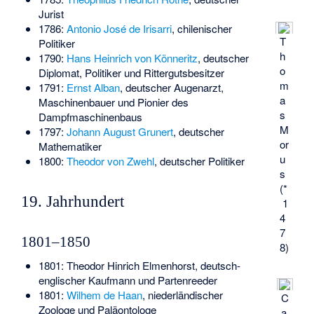
Jurist
1786:
Antonio José de Irisarri
, chilenischer
T
Politiker
h
1790:
Hans Heinrich von Könneritz
, deutscher
o
Diplomat, Politiker und Rittergutsbesitzer
m
1791:
Ernst Alban
, deutscher Augenarzt,
a
Maschinenbauer und Pionier des
s
Dampfmaschinenbaus
M
1797:
Johann August Grunert
, deutscher
or
Mathematiker
u
1800:
Theodor von Zwehl
, deutscher Politiker
s
(*
19. Jahrhundert
1
4
7
1801–1850
8)
1801:
Theodor Hinrich Elmenhorst
, deutsch-
englischer Kaufmann und Partenreeder
1801:
Wilhem de Haan
, niederländischer
C
Zoologe und Paläontologe
a