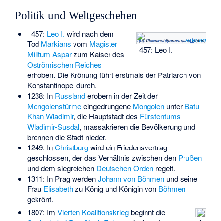
Politik und Weltgeschehen
457:
Leo I.
wird nach dem
http://www.cngcoins.com
CC BY-SA 3.0
,
(c) Classical Numismatic Group, Inc.
Tod
Markians
vom
Magister
457: Leo I.
Militum
Aspar
zum Kaiser des
Oströmischen Reiches
erhoben. Die Krönung führt erstmals der Patriarch von
Konstantinopel durch.
1238: In
Russland
erobern in der Zeit der
Mongolenstürme
eingedrungene
Mongolen
unter
Batu
Khan
Wladimir
, die Hauptstadt des
Fürstentums
Wladimir-Susdal
, massakrieren die Bevölkerung und
brennen die Stadt nieder.
1249: In
Christburg
wird ein Friedensvertrag
geschlossen, der das Verhältnis zwischen den
Prußen
und dem siegreichen
Deutschen Orden
regelt.
1311: In Prag werden
Johann von Böhmen
und seine
Frau
Elisabeth
zu König und Königin von
Böhmen
gekrönt.
1807: Im
Vierten Koalitionskrieg
beginnt die