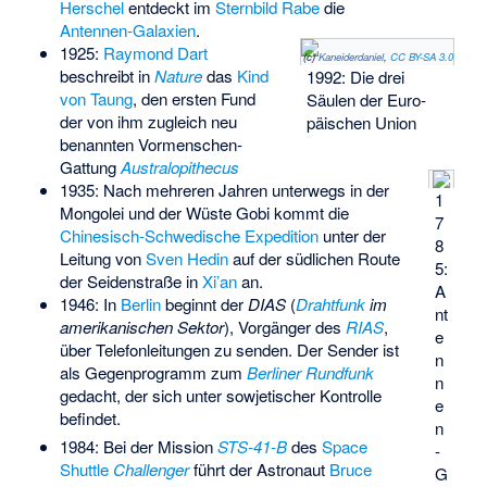
Herschel
entdeckt im
Sternbild
Rabe
die
Antennen-Galaxien
.
1925:
Raymond Dart
(c)
Kaneiderdaniel
,
CC BY-SA 3.0
beschreibt in
Nature
das
Kind
1992: Die drei
von Taung
, den ersten Fund
Säulen der Euro­
der von ihm zugleich neu
päischen Union
benannten Vormenschen-
Gattung
Australopithecus
1935: Nach mehreren Jahren unterwegs in der
1
Mongolei und der Wüste Gobi kommt die
7
Chinesisch-Schwedische Expedition
unter der
8
Leitung von
Sven Hedin
auf der südlichen Route
5:
der Seidenstraße in
Xi’an
an.
A
1946: In
Berlin
beginnt der
DIAS
(
Drahtfunk
im
nt
amerikanischen Sektor
), Vorgänger des
RIAS
,
e
über Telefonleitungen zu senden. Der Sender ist
n
als Gegenprogramm zum
Berliner Rundfunk
n
gedacht, der sich unter sowjetischer Kontrolle
e
befindet.
n
1984: Bei der Mission
STS-41-B
des
Space
-
Shuttle
Challenger
führt der Astronaut
Bruce
G