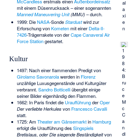
McCandless
erstmals einen
Außenbordeinsatz
al
mit einem Düsenrucksack – einer sogenannten
a
Manned Maneuvering Unit
(MMU)
– durch.
xi
1999: Die
NASA
-Sonde
Stardust
wird zur
e
Erforschung von
Kometen
mit einer
Delta-II-
n
7426
-Trägerrakete von der
Cape Canaveral Air
Force Station
gestartet.
1
9
Kultur
8
4:
1497: Nach einer flammenden Predigt von
B
Girolamo Savonarola
werden in
Florenz
ru
unzählige Luxusgegenstände und Kulturgüter
c
verbrannt.
Sandro Botticelli
übergibt einige
e
seiner Bilder eigenhändig den Flammen.
M
1662: In Paris findet die
Uraufführung
der
Oper
c
Der verliebte Herkules
von
Francesco Cavalli
C
statt.
a
1725: Am
Theater am Gänsemarkt
in
Hamburg
n
erfolgt die Uraufführung des
Singspiels
dl
Bretislaus, oder Die siegende Beständigkeit
von