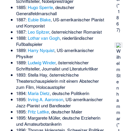
Schriftsteller, Nobelpreisträger
(*
1885:
Hugo Sperrle
, deutscher
1
Generalfeldmarschall
8
1887:
Eubie Blake
, US-amerikanischer Pianist
6
und Komponist
7)
1887:
Leo Spitzer
, österreichischer Romanist
1888:
Lothar van Gogh
, niederländischer
Fußballspieler
1889:
Harry Nyquist
, US-amerikanischer
W
Physiker
ilh
1889:
Ludwig Winder
, österreichischer
el
Schriftsteller, Journalist und Literaturkritiker
m
1893ː
Stella Hay
, österreichische
St
Theaterschauspielerin mit einem Abstecher
e
zum Film, Holocaustopfer
n
1894:
Maria Dietz
, deutsche Politikerin
h
1895:
Irving A. Aaronson
, US-amerikanischer
a
Jazz-Pianist und Bandleader
m
1895:
Fritz Lattke
, deutscher Maler
m
1895:
Margarete Müller
, deutsche Erzieherin
ar
und Amateurbotanikerin
(*
1896:
Thomas Holenstein
, Schweizer Politiker
1