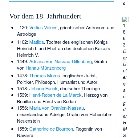
s
Vor dem 18. Jahrhundert
1
120:
Vettius Valens
, griechischer Astronom und
8
Astrologe
6
1102:
Matilda
, Tochter des englischen Königs
3:
Heinrich I. und Ehefrau des deutschen Kaisers
D
Heinrich V.
er
1449:
Adriana von Nassau-Dillenburg
, Gräfin
U
von
Hanau-Münzenberg
nt
1478:
Thomas Morus
, englischer Jurist,
er
Politiker, Philosoph, Humanist und Autor
g
1518:
Johann Funck
, deutscher Theologe
a
1539:
Henri-Robert de La Marck
, Herzog von
n
Bouillon und Fürst von Sedan
g
1556:
Maria von Oranien-Nassau
,
d
niederländische Adelige, Gräfin von Hohenlohe-
er
Neuenstein
H
M
1559:
Catherine de Bourbon
, Regentin von
S
Navarra