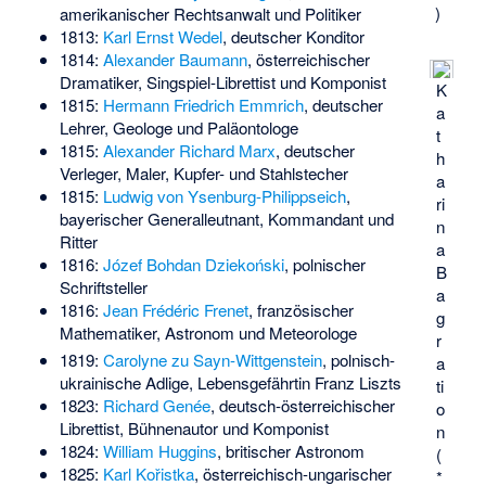
)
amerikanischer Rechtsanwalt und Politiker
1813:
Karl Ernst Wedel
, deutscher Konditor
1814:
Alexander Baumann
, österreichischer
Dramatiker, Singspiel-Librettist und Komponist
K
1815:
Hermann Friedrich Emmrich
, deutscher
a
Lehrer, Geologe und Paläontologe
t
1815:
Alexander Richard Marx
, deutscher
h
Verleger, Maler, Kupfer- und Stahlstecher
a
1815:
Ludwig von Ysenburg-Philippseich
,
ri
bayerischer Generalleutnant, Kommandant und
n
Ritter
a
1816:
Józef Bohdan Dziekoński
, polnischer
B
Schriftsteller
a
1816:
Jean Frédéric Frenet
, französischer
g
Mathematiker, Astronom und Meteorologe
r
1819:
Carolyne zu Sayn-Wittgenstein
, polnisch-
a
ukrainische Adlige, Lebensgefährtin Franz Liszts
ti
1823:
Richard Genée
, deutsch-österreichischer
o
Librettist, Bühnenautor und Komponist
n
1824:
William Huggins
, britischer Astronom
(
1825:
Karl Kořistka
, österreichisch-ungarischer
*