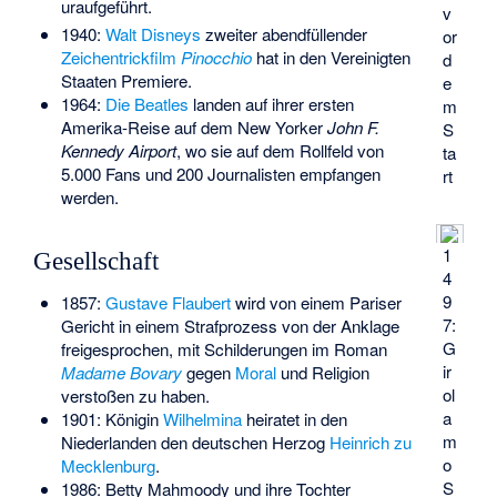
uraufgeführt.
v
1940:
Walt Disneys
zweiter abendfüllender
or
Zeichentrickfilm
Pinocchio
hat in den Vereinigten
d
Staaten Premiere.
e
1964:
Die Beatles
landen auf ihrer ersten
m
Amerika-Reise auf dem New Yorker
John F.
S
Kennedy Airport
, wo sie auf dem Rollfeld von
ta
5.000 Fans und 200 Journalisten empfangen
rt
werden.
1
Gesellschaft
4
9
1857:
Gustave Flaubert
wird von einem Pariser
7:
Gericht in einem Strafprozess von der Anklage
G
freigesprochen, mit Schilderungen im Roman
ir
Madame Bovary
gegen
Moral
und Religion
ol
verstoßen zu haben.
a
1901: Königin
Wilhelmina
heiratet in den
m
Niederlanden den deutschen Herzog
Heinrich zu
o
Mecklenburg
.
S
1986:
Betty Mahmoody
und ihre Tochter