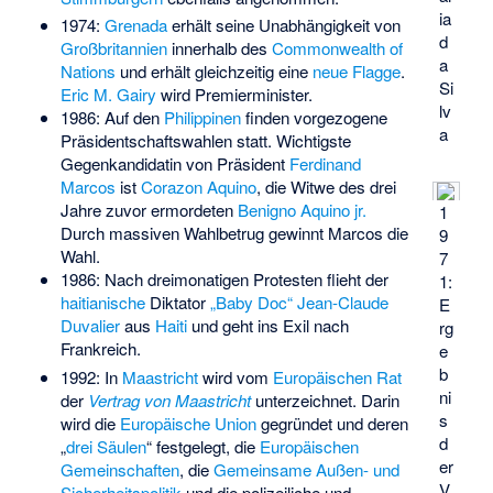
ia
1974:
Grenada
erhält seine Unabhängigkeit von
d
Großbritannien
innerhalb des
Commonwealth of
a
Nations
und erhält gleichzeitig eine
neue Flagge
.
Si
Eric M. Gairy
wird Premierminister.
lv
1986: Auf den
Philippinen
finden vorgezogene
a
Präsidentschaftswahlen statt. Wichtigste
Gegenkandidatin von Präsident
Ferdinand
Marcos
ist
Corazon Aquino
, die Witwe des drei
Jahre zuvor ermordeten
Benigno Aquino jr.
1
Durch massiven Wahlbetrug gewinnt Marcos die
9
Wahl.
7
1986: Nach dreimonatigen Protesten flieht der
1:
haitianische
Diktator
„Baby Doc“ Jean-Claude
E
Duvalier
aus
Haiti
und geht ins Exil nach
rg
Frankreich.
e
b
1992: In
Maastricht
wird vom
Europäischen Rat
ni
der
Vertrag von Maastricht
unterzeichnet. Darin
s
wird die
Europäische Union
gegründet und deren
d
„
drei Säulen
“ festgelegt, die
Europäischen
er
Gemeinschaften
, die
Gemeinsame Außen- und
V
Sicherheitspolitik
und die
polizeiliche und