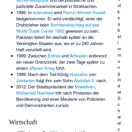
ol
justizielle Zusammenarbeit in Strafsachen
.
k
1995: In
Islamabad
wird
Ramzi Ahmed Yousef
s
festgenommen. Er wird verdächtigt, einer der
a
Drahtzieher beim
Bombenanschlag auf das
b
World Trade Center 1993
gewesen zu sein.
st
Pakistan liefert ihn deshalb später an die
i
Vereinigten Staaten aus, wo er zu 240 Jahren
m
Haft verurteilt wird.
m
1999: Zwischen
Eritrea
und
Äthiopien
entbrennt
u
ein neuer Grenzstreit, der zwei Tage später zu
n
einem
offenen Krieg
führt.
g
1999: Nach dem Tod König
Husseins
von
in
Jordanien
folgt ihm sein Sohn
Abdullah II.
nach.
d
2012: Der Staatspräsident der
Malediven
,
er
Mohamed Nasheed
tritt nach Protesten der
S
Bevölkerung und einer Meuterei von Polizisten
c
und Demonstranten zurück.
h
w
Wirtschaft
ei
z