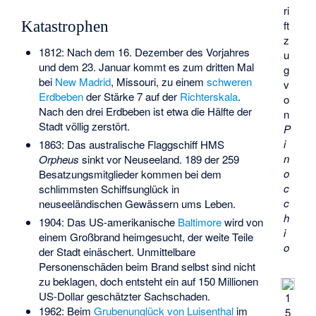
ri
ft
Katastrophen
z
1812: Nach dem 16. Dezember des Vorjahres
u
und dem 23. Januar kommt es zum dritten Mal
g
bei
New Madrid
, Missouri, zu einem
schweren
v
Erdbeben
der Stärke 7 auf der
Richterskala
.
o
Nach den drei Erdbeben ist etwa die Hälfte der
n
Stadt völlig zerstört.
P
i
1863: Das australische Flaggschiff
HMS
n
Orpheus
sinkt vor Neuseeland. 189 der 259
o
Besatzungsmitglieder kommen bei dem
c
schlimmsten Schiffsunglück in
c
neuseeländischen Gewässern ums Leben.
h
1904: Das US-amerikanische
Baltimore
wird von
i
einem Großbrand heimgesucht, der weite Teile
o
der Stadt einäschert. Unmittelbare
Personenschäden beim Brand selbst sind nicht
zu beklagen, doch entsteht ein auf 150 Millionen
US-Dollar geschätzter Sachschaden.
1
1962: Beim
Grubenunglück von Luisenthal
im
5