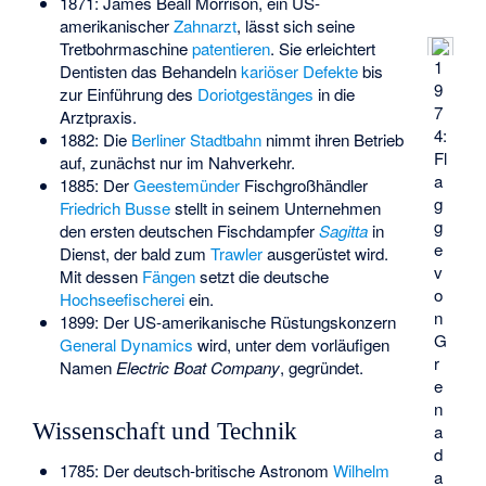
1871: James Beall Morrison, ein US-
amerikanischer
Zahnarzt
, lässt sich seine
Tretbohrmaschine
patentieren
. Sie erleichtert
1
Dentisten das Behandeln
kariöser Defekte
bis
9
zur Einführung des
Doriotgestänges
in die
7
Arztpraxis.
4:
1882: Die
Berliner Stadtbahn
nimmt ihren Betrieb
Fl
auf, zunächst nur im Nahverkehr.
a
1885: Der
Geestemünder
Fischgroßhändler
g
Friedrich Busse
stellt in seinem Unternehmen
g
den ersten deutschen Fischdampfer
Sagitta
in
e
Dienst, der bald zum
Trawler
ausgerüstet wird.
v
Mit dessen
Fängen
setzt die deutsche
o
Hochseefischerei
ein.
n
1899: Der US-amerikanische Rüstungskonzern
G
General Dynamics
wird, unter dem vorläufigen
r
Namen
Electric Boat Company
, gegründet.
e
n
Wissenschaft und Technik
a
d
1785: Der deutsch-britische Astronom
Wilhelm
a