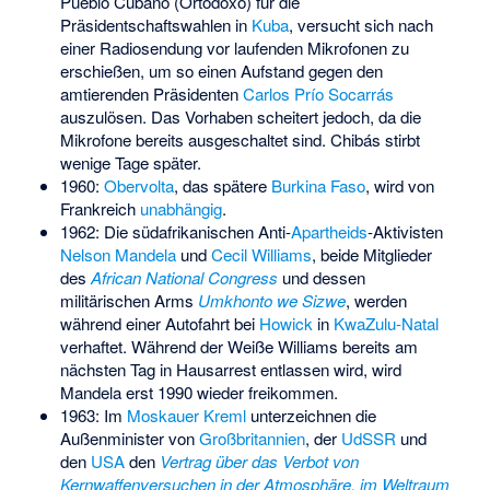
Pueblo Cubano (Ortodoxo)
für die
Präsidentschaftswahlen in
Kuba
, versucht sich nach
einer Radiosendung vor laufenden Mikrofonen zu
erschießen, um so einen Aufstand gegen den
amtierenden Präsidenten
Carlos Prío Socarrás
auszulösen. Das Vorhaben scheitert jedoch, da die
Mikrofone bereits ausgeschaltet sind. Chibás stirbt
wenige Tage später.
1960:
Obervolta
, das spätere
Burkina Faso
, wird von
Frankreich
unabhängig
.
1962: Die südafrikanischen Anti-
Apartheids
-Aktivisten
Nelson Mandela
und
Cecil Williams
, beide Mitglieder
des
African National Congress
und dessen
militärischen Arms
Umkhonto we Sizwe
, werden
während einer Autofahrt bei
Howick
in
KwaZulu-Natal
verhaftet. Während der Weiße Williams bereits am
nächsten Tag in Hausarrest entlassen wird, wird
Mandela erst 1990 wieder freikommen.
1963: Im
Moskauer Kreml
unterzeichnen die
Außenminister von
Großbritannien
, der
UdSSR
und
den
USA
den
Vertrag über das Verbot von
Kernwaffenversuchen in der Atmosphäre, im Weltraum