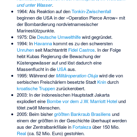
und unter Wasser
.
1964: Als Reaktion auf den
Tonkin-Zwischenfall
beginnen die USA in der »Operation Pierce Arrow« mit
der Bombardierung nordvietnamesischer
Marinestützpunkte.
1975: Die
Deutsche Umwelthilfe
wird gegründet.
1994: In
Havanna
kommt es zu den schwersten
Unruhen
seit Machtantritt
Fidel Castros
. In der Folge
hebt Kubas Regierung die Bewachung der
Küstengewässer auf und löst dadurch eine
Massenflucht in die
USA
aus.
1995: Während der
Militäroperation Oluja
wird die von
serbischen Freischärlern besetzte Stadt
Knin
durch
kroatische Truppen
zurückerobert.
2003: In der indonesischen Hauptstadt Jakarta
explodiert eine
Bombe vor dem J.W. Marriott Hotel
und
tötet zwölf Menschen.
2005: Beim bisher
größten Bankraub Brasiliens
und
einem der größten in der Geschichte überhaupt werden
aus der
Zentralbankfiliale
in
Fortaleza
über 150 Mio.
Real
(ca. 52 Mio. Euro) gestohlen.