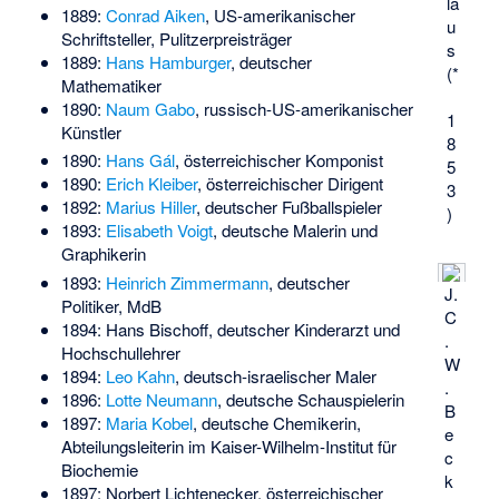
la
1889:
Conrad Aiken
, US-amerikanischer
u
Schriftsteller, Pulitzerpreisträger
s
1889:
Hans Hamburger
, deutscher
(*
Mathematiker
1890:
Naum Gabo
, russisch-US-amerikanischer
1
Künstler
8
1890:
Hans Gál
, österreichischer Komponist
5
1890:
Erich Kleiber
, österreichischer Dirigent
3
1892:
Marius Hiller
, deutscher Fußballspieler
)
1893:
Elisabeth Voigt
, deutsche Malerin und
Graphikerin
1893:
Heinrich Zimmermann
, deutscher
J.
Politiker, MdB
C
1894:
Hans Bischoff
, deutscher Kinderarzt und
.
Hochschullehrer
W
1894:
Leo Kahn
, deutsch-israelischer Maler
.
1896:
Lotte Neumann
, deutsche Schauspielerin
B
1897:
Maria Kobel
, deutsche Chemikerin,
e
Abteilungsleiterin im Kaiser-Wilhelm-Institut für
c
Biochemie
k
1897:
Norbert Lichtenecker
, österreichischer