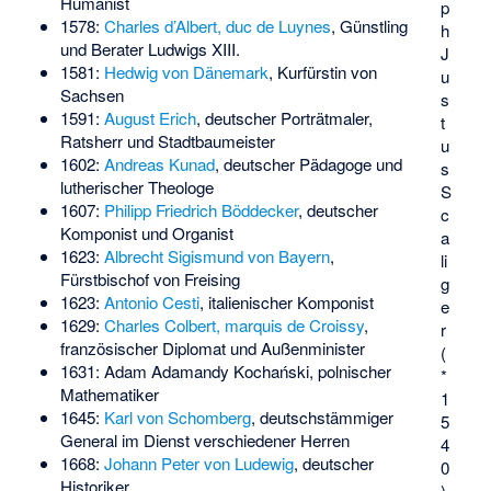
Humanist
p
1578:
Charles d’Albert, duc de Luynes
, Günstling
h
und Berater Ludwigs XIII.
J
1581:
Hedwig von Dänemark
, Kurfürstin von
u
Sachsen
s
1591:
August Erich
, deutscher Porträtmaler,
t
Ratsherr und Stadtbaumeister
u
1602:
Andreas Kunad
, deutscher Pädagoge und
s
lutherischer Theologe
S
1607:
Philipp Friedrich Böddecker
, deutscher
c
Komponist und Organist
a
1623:
Albrecht Sigismund von Bayern
,
li
Fürstbischof von Freising
g
1623:
Antonio Cesti
, italienischer Komponist
e
1629:
Charles Colbert, marquis de Croissy
,
r
französischer Diplomat und Außenminister
(
1631:
Adam Adamandy Kochański
, polnischer
*
Mathematiker
1
1645:
Karl von Schomberg
, deutschstämmiger
5
General im Dienst verschiedener Herren
4
1668:
Johann Peter von Ludewig
, deutscher
0
Historiker
)