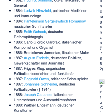
o
General
n
1884:
Ludwik Hirszfeld
, polnischer Mediziner
B
und Immunologe
ra
1884:
Panteleimon Sergejewitsch Romanow
,
g
russischer Schriftsteller
a
1885:
Edith Geheeb
, deutsche
n
Reformpädagogin
z
1886:
Carlo Giorgio Garofalo
, italienischer
a
Komponist und Organist
(*
1886:
Bronislovas Jamontas
, litauischer Maler
1
1887:
August Enderle
, deutscher Politiker,
8
Gewerkschafter und Journalist
5
1887:
Frigyes Klug
, ungarischer
2)
Fußballschiedsrichter und -funktionär
1887:
Reginald Owen
, britischer Schauspieler
1887:
Johannes Schneider
, deutscher
F
Fußballspieler († 1914)
ri
1888:
Joseph Cattaneo
, italienischer
t
Unternehmer und Automobilrennfahrer
z
1888:
Walther Engelmann
, deutscher
C
Kunstturner