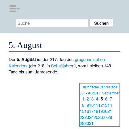
5. August
Der
5. August
ist der 217. Tag des
gregorianischen
Kalenders
(der 218. in
Schaltjahren
), somit bleiben 148
Tage bis zum Jahresende.
Historische Jahrestage
Juli
·
August
·
September
1
2
3
4
5
6
7
8
9
10
11
12
13
14
15
16
17
18
19
20
21
22
23
24
25
26
27
28
29
30
31