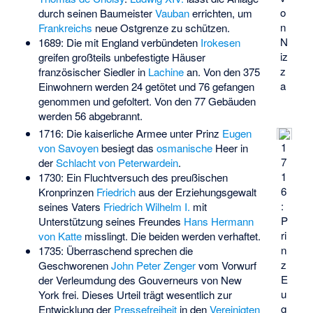
o
durch seinen Baumeister
Vauban
errichten, um
n
Frankreichs
neue Ostgrenze zu schützen.
N
1689: Die mit England verbündeten
Irokesen
iz
greifen großteils unbefestigte Häuser
z
französischer Siedler in
Lachine
an. Von den 375
a
Einwohnern werden 24 getötet und 76 gefangen
genommen und gefoltert. Von den 77 Gebäuden
werden 56 abgebrannt.
1716: Die kaiserliche Armee unter Prinz
Eugen
1
von Savoyen
besiegt das
osmanische
Heer in
7
der
Schlacht von Peterwardein
.
1
1730: Ein Fluchtversuch des preußischen
6
Kronprinzen
Friedrich
aus der Erziehungsgewalt
:
seines Vaters
Friedrich Wilhelm I.
mit
P
Unterstützung seines Freundes
Hans Hermann
ri
von Katte
misslingt. Die beiden werden verhaftet.
n
1735: Überraschend sprechen die
z
Geschworenen
John Peter Zenger
vom Vorwurf
E
der Verleumdung des Gouverneurs von New
u
York frei. Dieses Urteil trägt wesentlich zur
g
Entwicklung der
Pressefreiheit
in den
Vereinigten