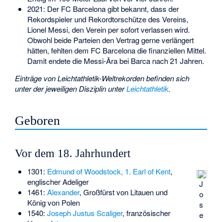
2021: Der FC Barcelona gibt bekannt, dass der
Rekordspieler und Rekordtorschütze des Vereins,
Lionel Messi, den Verein per sofort verlassen wird.
Obwohl beide Parteien den Vertrag gerne verlängert
hätten, fehlten dem FC Barcelona die finanziellen Mittel.
Damit endete die Messi-Ära bei Barca nach 21 Jahren.
Einträge von Leichtathletik-Weltrekorden befinden sich
unter der jeweiligen Disziplin unter
Leichtathletik
.
Geboren
Vor dem 18. Jahrhundert
1301:
Edmund of Woodstock, 1. Earl of Kent
,
englischer Adeliger
J
1461:
Alexander
, Großfürst von Litauen und
o
König von Polen
s
1540:
Joseph Justus Scaliger
, französischer
e