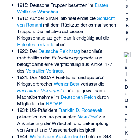
1915: Deutsche Truppen besetzen im
Ersten
s
Weltkrieg
Warschau
.
c
1916: Auf der Sinai-Halbinsel endet die
Schlacht
o
von Romani
mit dem Rückzug der osmanischen
B
Truppen. Die Initiative auf diesem
a
Kriegsschauplatz geht damit endgültig auf die
y
Ententestreitkräfte
über.
1920: Der
Deutsche Reichstag
beschließt
mehrheitlich das
Entwaffnungsgesetz
und
1
befolgt damit eine Verpflichtung aus Artikel 177
9
des
Versailler Vertrags
.
1
1931: Der NSDAP-Funktionär und späterer
5:
Kriegsverbrecher
Werner Best
verfasst die
D
Boxheimer Dokumente
für eine gewaltsame
e
Machtübernahme im
Deutschen Reich
durch
ut
Mitglieder der
NSDAP
.
s
1934: US-Präsident
Franklin D. Roosevelt
c
präsentiert den so genannten
New Deal
zur
h
Ankurbelung der Wirtschaft und Bekämpfung
e
von Armut und Massenarbeitslosigkeit.
K
1944:
Warschauer Aufständische
befreien 348
a