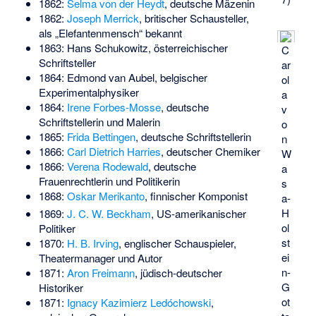
1862:
Selma von der Heydt
, deutsche Mäzenin
1862:
Joseph Merrick
, britischer Schausteller,
als „Elefantenmensch“ bekannt
1863:
Hans Schukowitz
, österreichischer
C
Schriftsteller
ar
1864:
Edmond van Aubel
, belgischer
ol
Experimentalphysiker
a
1864:
Irene Forbes-Mosse
, deutsche
v
Schriftstellerin und Malerin
o
1865:
Frida Bettingen
, deutsche Schriftstellerin
n
1866:
Carl Dietrich Harries
, deutscher Chemiker
W
1866:
Verena Rodewald
, deutsche
a
Frauenrechtlerin und Politikerin
s
1868:
Oskar Merikanto
, finnischer Komponist
a-
H
1869:
J. C. W. Beckham
, US-amerikanischer
ol
Politiker
st
1870:
H. B. Irving
, englischer Schauspieler,
ei
Theatermanager und Autor
n-
1871:
Aron Freimann
, jüdisch-deutscher
G
Historiker
ot
1871:
Ignacy Kazimierz Ledóchowski
,