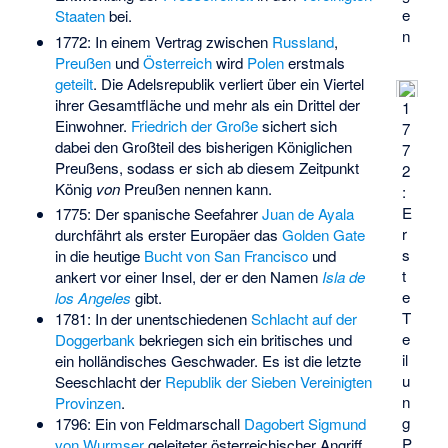
e
Staaten
bei.
n
1772: In einem Vertrag zwischen
Russland
,
Preußen
und
Österreich
wird
Polen
erstmals
geteilt
. Die Adelsrepublik verliert über ein Viertel
ihrer Gesamtfläche und mehr als ein Drittel der
1
Einwohner.
Friedrich der Große
sichert sich
7
dabei den Großteil des bisherigen
Königlichen
7
Preußens
, sodass er sich ab diesem Zeitpunkt
2
König
von
Preußen nennen kann.
:
E
1775: Der spanische Seefahrer
Juan de Ayala
r
durchfährt als erster Europäer das
Golden Gate
s
in die heutige
Bucht von San Francisco
und
t
ankert vor einer Insel, der er den Namen
Isla de
e
los Angeles
gibt.
T
1781: In der unentschiedenen
Schlacht auf der
e
Doggerbank
bekriegen sich ein britisches und
il
ein holländisches Geschwader. Es ist die letzte
u
Seeschlacht der
Republik der Sieben Vereinigten
n
Provinzen
.
g
1796: Ein von Feldmarschall
Dagobert Sigmund
P
von Wurmser
geleiteter österreichischer Angriff