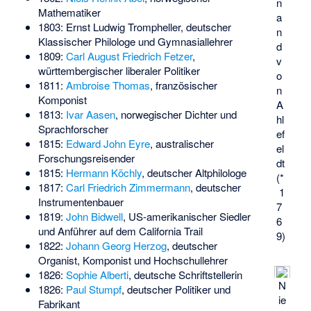
n
Mathematiker
a
1803:
Ernst Ludwig Trompheller
, deutscher
n
Klassischer Philologe und Gymnasiallehrer
d
1809:
Carl August Friedrich Fetzer
,
v
württembergischer liberaler Politiker
o
1811:
Ambroise Thomas
, französischer
n
Komponist
A
1813:
Ivar Aasen
, norwegischer Dichter und
hl
Sprachforscher
ef
1815:
Edward John Eyre
, australischer
el
Forschungsreisender
dt
1815:
Hermann Köchly
, deutscher Altphilologe
(*
1817:
Carl Friedrich Zimmermann
, deutscher
1
Instrumentenbauer
7
1819:
John Bidwell
, US-amerikanischer Siedler
6
und Anführer auf dem California Trail
9)
1822:
Johann Georg Herzog
, deutscher
Organist, Komponist und Hochschullehrer
1826:
Sophie Alberti
, deutsche Schriftstellerin
N
1826:
Paul Stumpf
, deutscher Politiker und
ie
Fabrikant