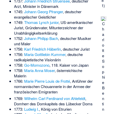
8
1737:
Johann Friedrich Struensee
, deutscher
1)
Arzt, Minister in Dänemark
1745:
Johann Georg Pfranger
, deutscher
evangelischer Geistlicher
1749:
Thomas Lynch junior
, US-amerikanischer
C
Jurist, Gründervater, Mitunterzeichner der
h
Unabhängigkeitserklärung
a
1752:
Johann Philipp Bach
, deutscher Musiker
rl
und Maler
o
1756:
Karl Friedrich Häberlin
, deutscher Jurist
tt
1756:
Maria Gottliebin Kummer
, deutsche
e
radikalpietistische Visionärin
S
1758:
Go-Momozono
, 118. Kaiser von Japan
o
1758:
Maria Anna Moser
, österreichische
p
Malerin
hi
1766:
Marie Pierre Louis de Frotté
, Anführer der
e
normannischen Chouannerie in der Armee der
B
französischen Emigranten
e
1769:
Wilhelm Carl Ferdinand von Ahlefeldt
,
n
Domherr des Domkapitels des Lübecker Doms
ti
1773:
Ludwig I.
, König von Etrurien
n