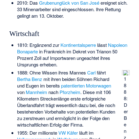
2010: Das
Grubenunglück von San José
ereignet sich.
33 Minenarbeiter sind eingeschlossen. Ihre Rettung
gelingt am 13. Oktober.
Wirtschaft
1810: Ergänzend zur
Kontinentalsperre
lässt
Napoleon
Bonaparte
in Frankreich im Dekret von Trianon 50
Prozent Zoll auf Importwaren ungeachtet ihres
Ursprungs erheben.
1888: Ohne Wissen ihres Mannes
Carl
fährt
1
Bertha Benz
mit ihren beiden Söhnen Richard
8
und Eugen im bereits
patentierten Motorwagen
8
von
Mannheim
nach
Pforzheim
. Diese mit 106
8:
Kilometern Streckenlänge erste erfolgreiche
D
Überlandfahrt trägt wesentlich dazu bei, die noch
er
bestehenden Vorbehalte von potentiellen Kunden
B
zu zerstreuen und ermöglicht in der Folge den
e
wirtschaftlichen Erfolg der Firma.
n
1955: Der millionste
VW Käfer
läuft im
z