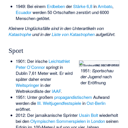
1949: Bei einem
Erdbeben
der
Stärke 6,8
in
Ambato
,
Ecuador
werden 50 Ortschaften zerstört und 6000
Menschen getötet.
Kleinere Unglücksfälle sind in den Unterartikeln von
Katastrophe
und in der
Liste von Katastrophen
aufgeführt.
Sport
1901: Der irische
Leichtathlet
(c) Bundesarchiv, Bild 183-11500-1062 / CC-BY-SA 3.0
Peter O’Connor
springt in
1951:
Sportschau
Dublin 7,61 Meter weit. Er wird
der Jugend
nach
später daher erster
der Eröffnung
Weitspringer
in der
Weltrekordliste der
IAAF
.
1951: Unter großem
propagandistischem
Aufwand
werden die
III. Weltjugendfestspiele
in
Ost-Berlin
eröffnet.
2012: Der jamaikanische Sprinter
Usain Bolt
wiederholt
bei den
Olympischen Sommerspielen in London
seinen
Erfolg im 100-Meter-Lauf von vor vier Jahren.