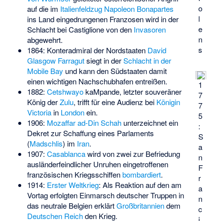
o
auf die im
Italienfeldzug
Napoleon Bonapartes
l
ins Land eingedrungenen Franzosen wird in der
e
Schlacht bei Castiglione
von den
Invasoren
n
abgewehrt.
s
1864: Konteradmiral der Nordstaaten
David
Glasgow Farragut
siegt in der
Schlacht in der
Mobile Bay
und kann den Südstaaten damit
einen wichtigen Nachschubhafen entreißen.
1
1882:
Cetshwayo
kaMpande, letzter souveräner
7
König der
Zulu
, trifft für eine Audienz bei
Königin
7
Victoria
in
London
ein.
5
1906:
Mozaffar ad-Din Schah
unterzeichnet ein
:
Dekret zur Schaffung eines Parlaments
S
(
Madschlis
) im
Iran
.
a
1907:
Casablanca
wird von zwei zur Befriedung
n
ausländerfeindlicher Unruhen eingetroffenen
F
französischen Kriegsschiffen
bombardiert
.
r
1914:
Erster Weltkrieg
: Als Reaktion auf den am
a
Vortag erfolgten Einmarsch deutscher Truppen in
n
das neutrale Belgien erklärt
Großbritannien
dem
c
Deutschen Reich
den Krieg.
i