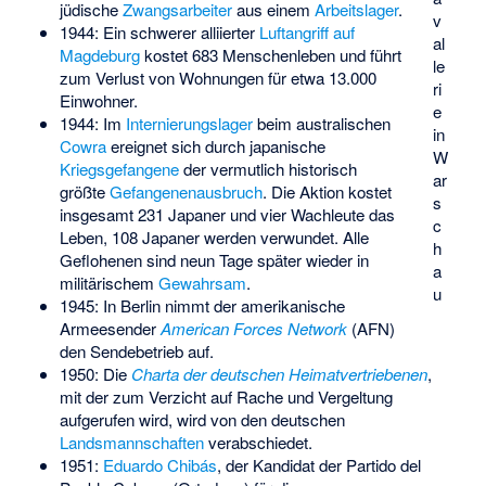
jüdische
Zwangsarbeiter
aus einem
Arbeitslager
.
v
1944: Ein schwerer alliierter
Luftangriff auf
al
Magdeburg
kostet 683 Menschenleben und führt
le
zum Verlust von Wohnungen für etwa 13.000
ri
Einwohner.
e
1944: Im
Internierungslager
beim australischen
in
Cowra
ereignet sich durch japanische
W
Kriegsgefangene
der vermutlich historisch
ar
größte
Gefangenenausbruch
. Die Aktion kostet
s
insgesamt 231 Japaner und vier Wachleute das
c
Leben, 108 Japaner werden verwundet. Alle
h
Geflohenen sind neun Tage später wieder in
a
militärischem
Gewahrsam
.
u
1945: In Berlin nimmt der amerikanische
Armeesender
American Forces Network
(AFN)
den Sendebetrieb auf.
1950: Die
Charta der deutschen Heimatvertriebenen
,
mit der zum Verzicht auf Rache und Vergeltung
aufgerufen wird, wird von den deutschen
Landsmannschaften
verabschiedet.
1951:
Eduardo Chibás
, der Kandidat der
Partido del