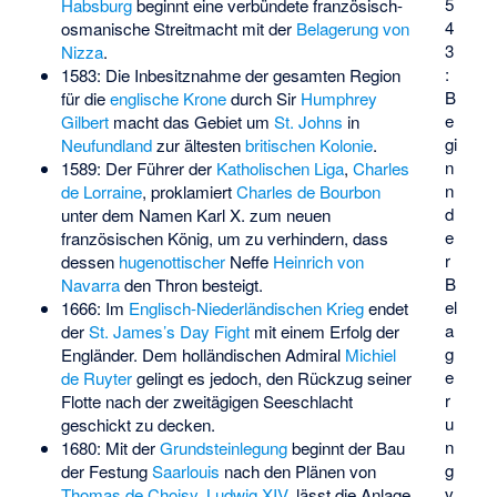
5
Habsburg
beginnt eine verbündete französisch-
4
osmanische Streitmacht mit der
Belagerung von
3
Nizza
.
:
1583: Die Inbesitznahme der gesamten Region
B
für die
englische Krone
durch Sir
Humphrey
e
Gilbert
macht das Gebiet um
St. Johns
in
gi
Neufundland
zur ältesten
britischen Kolonie
.
n
1589: Der Führer der
Katholischen Liga
,
Charles
n
de Lorraine
, proklamiert
Charles de Bourbon
d
unter dem Namen Karl X. zum neuen
e
französischen König, um zu verhindern, dass
r
dessen
hugenottischer
Neffe
Heinrich von
B
Navarra
den Thron besteigt.
el
1666: Im
Englisch-Niederländischen Krieg
endet
a
der
St. James’s Day Fight
mit einem Erfolg der
g
Engländer. Dem holländischen Admiral
Michiel
e
de Ruyter
gelingt es jedoch, den Rückzug seiner
r
Flotte nach der zweitägigen Seeschlacht
u
geschickt zu decken.
n
1680: Mit der
Grundsteinlegung
beginnt der Bau
g
der Festung
Saarlouis
nach den Plänen von
v
Thomas de Choisy
.
Ludwig XIV.
lässt die Anlage