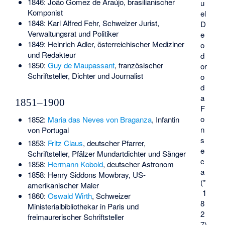
1846:
João Gomez de Araújo
, brasilianischer
u
Komponist
el
1848:
Karl Alfred Fehr
, Schweizer Jurist,
D
Verwaltungsrat und Politiker
e
1849:
Heinrich Adler
, österreichischer Mediziner
o
und Redakteur
d
1850:
Guy de Maupassant
, französischer
or
Schriftsteller, Dichter und Journalist
o
d
a
1851–1900
F
o
1852:
Maria das Neves von Braganza
, Infantin
n
von Portugal
s
1853:
Fritz Claus
, deutscher Pfarrer,
e
Schriftsteller, Pfälzer Mundartdichter und Sänger
c
1858:
Hermann Kobold
, deutscher Astronom
a
1858:
Henry Siddons Mowbray
, US-
(*
amerikanischer Maler
1
1860:
Oswald Wirth
, Schweizer
8
Ministerialbibliothekar in Paris und
2
freimaurerischer Schriftsteller
7)