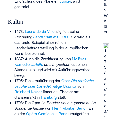
Erforschung des Planeten
Jupiter
, wird
5:
gestartet.
V
W
K
Kultur
äf
1473:
Leonardo da Vinci
signiert seine
er
Zeichnung
Landschaft mit Fluss
. Sie wird als
das erste Beispiel einer reinen
Landschaftsdarstellung in der europäischen
1
Kunst bezeichnet.
4
1667: Auch die Zweitfassung von
Molières
7
Komödie
Tartuffe
ou L'Imposteur
löst einen
3:
Skandal aus und wird mit Aufführungsverbot
L
belegt.
a
1705: Die Uraufführung der
Oper
Die römische
n
Unruhe oder Die edelmütige Octavia
von
d
Reinhard Keiser
findet am
Theater am
s
Gänsemarkt
in
Hamburg
statt.
c
1798: Die Oper
Le Rendez-vous supposé ou Le
h
Souper de famille
von
Henri Montan Berton
wir
af
an der
Opéra-Comique
in
Paris
uraufgeführt.
t