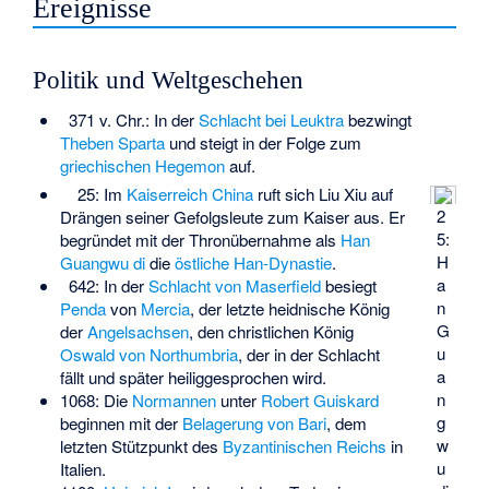
Ereignisse
Politik und Weltgeschehen
371 v. Chr.: In der
Schlacht bei Leuktra
bezwingt
Theben
Sparta
und steigt in der Folge zum
griechischen
Hegemon
auf.
25: Im
Kaiserreich China
ruft sich Liu Xiu auf
2
Drängen seiner Gefolgsleute zum Kaiser aus. Er
5:
begründet mit der Thronübernahme als
Han
H
Guangwu di
die
östliche Han-Dynastie
.
a
642: In der
Schlacht von Maserfield
besiegt
n
Penda
von
Mercia
, der letzte heidnische König
G
der
Angelsachsen
, den christlichen König
u
Oswald von Northumbria
, der in der Schlacht
a
fällt und später heiliggesprochen wird.
n
1068: Die
Normannen
unter
Robert Guiskard
g
beginnen mit der
Belagerung von Bari
, dem
w
letzten Stützpunkt des
Byzantinischen Reichs
in
u
Italien.