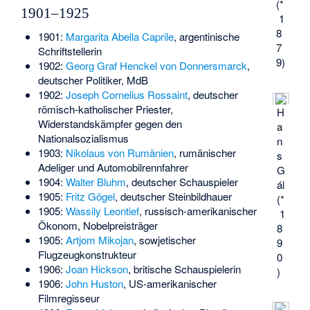
(*
1901–1925
1
8
1901:
Margarita Abella Caprile
, argentinische
7
Schriftstellerin
9)
1902:
Georg Graf Henckel von Donnersmarck
,
deutscher Politiker, MdB
1902:
Joseph Cornelius Rossaint
, deutscher
römisch-katholischer Priester,
H
Widerstandskämpfer gegen den
a
Nationalsozialismus
n
1903:
Nikolaus von Rumänien
, rumänischer
s
Adeliger und Automobilrennfahrer
G
1904:
Walter Bluhm
, deutscher Schauspieler
ál
1905:
Fritz Gögel
, deutscher Steinbildhauer
(*
1905:
Wassily Leontief
, russisch-amerikanischer
1
Ökonom, Nobelpreisträger
8
1905:
Artjom Mikojan
, sowjetischer
9
Flugzeugkonstrukteur
0
1906:
Joan Hickson
, britische Schauspielerin
)
1906:
John Huston
, US-amerikanischer
Filmregisseur