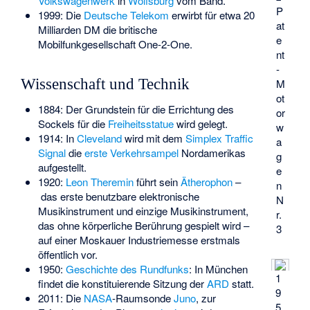
Volkswagenwerk
in
Wolfsburg
vom Band.
P
1999: Die
Deutsche Telekom
erwirbt für etwa 20
at
Milliarden DM die britische
e
Mobilfunkgesellschaft One-2-One.
nt
-
Wissenschaft und Technik
M
ot
1884: Der Grundstein für die Errichtung des
or
Sockels für die
Freiheitsstatue
wird gelegt.
w
1914: In
Cleveland
wird mit dem
Simplex Traffic
a
Signal
die
erste Verkehrsampel
Nordamerikas
g
aufgestellt.
e
1920:
Leon Theremin
führt sein
Ätherophon
–
n
das erste benutzbare elektronische
N
Musikinstrument und einzige Musikinstrument,
r.
das ohne körperliche Berührung gespielt wird –
3
auf einer Moskauer Industriemesse erstmals
öffentlich vor.
1950:
Geschichte des Rundfunks
: In München
1
findet die konstituierende Sitzung der
ARD
statt.
9
2011: Die
NASA
-Raumsonde
Juno
, zur
5