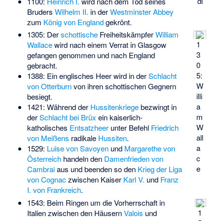
di
1100:
Heinrich I.
wird nach dem Tod seines
Bruders
Wilhelm II.
in der
Westminster Abbey
zum
König von England
gekrönt.
1305: Der
schottische
Freiheitskämpfer
William
1
Wallace
wird nach einem Verrat in Glasgow
3
gefangen genommen und nach England
0
gebracht.
5:
1388: Ein englisches Heer wird in der
Schlacht
W
von Otterburn
von ihren schottischen Gegnern
illi
besiegt.
a
1421: Während der
Hussitenkriege
bezwingt in
m
der
Schlacht bei Brüx
ein kaiserlich-
W
katholisches
Entsatzheer
unter Befehl
Friedrich
all
von Meißens
radikale
Hussiten
.
a
1529:
Luise von Savoyen
und
Margarethe von
c
Österreich
handeln den
Damenfrieden von
e
Cambrai
aus und beenden so den
Krieg der Liga
von Cognac
zwischen Kaiser
Karl V.
und
Franz
I. von Frankreich
.
1543: Beim Ringen um die Vorherrschaft in
1
Italien zwischen den Häusern
Valois
und