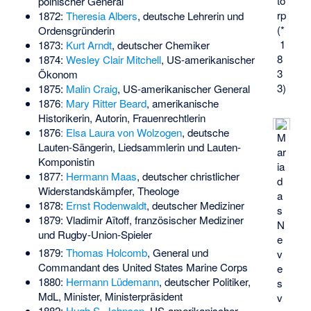
to
polnischer General
rp
1872:
Theresia Albers
, deutsche Lehrerin und
(*
Ordensgründerin
1
1873:
Kurt Arndt
, deutscher Chemiker
8
1874:
Wesley Clair Mitchell
, US-amerikanischer
3
Ökonom
3)
1875:
Malin Craig
, US-amerikanischer General
1876ː
Mary Ritter Beard
, amerikanische
Historikerin, Autorin, Frauenrechtlerin
1876ː
Elsa Laura von Wolzogen
, deutsche
M
Lauten-Sängerin, Liedsammlerin und Lauten-
ar
Komponistin
ia
1877:
Hermann Maas
, deutscher christlicher
d
Widerstandskämpfer, Theologe
a
1878:
Ernst Rodenwaldt
, deutscher Mediziner
s
1879:
Vladimir Aïtoff
, französischer Mediziner
N
und Rugby-Union-Spieler
e
1879:
Thomas Holcomb
, General und
v
Commandant des United States Marine Corps
e
1880:
Hermann Lüdemann
, deutscher Politiker,
s
MdL, Minister, Ministerpräsident
v
1882:
Hugh S. Johnson
, US-amerikanischer