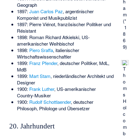
h
Geograph
a
1897:
Juan Carlos Paz
, argentinischer
m
Komponist und Musikpublizist
(*
1897:
Pierre Viénot
, französischer Politiker und
1
Résistant
8
1898:
Roman Richard Atkielski
, US-
6
amerikanischer Weihbischof
9)
1898:
Piero Sraffa
, italienischer
Wirtschaftswissenschaftler
1899:
Franz Pfender
, deutscher Politiker, MdL,
T
MdB
h
1899:
Mart Stam
, niederländischer Architekt und
o
Designer
m
1900:
Frank Luther
, US-amerikanischer
s
Country-Musiker
H
1900:
Rudolf Schottlaender
, deutscher
ol
Philosoph, Philologe und Übersetzer
c
o
20. Jahrhundert
m
b