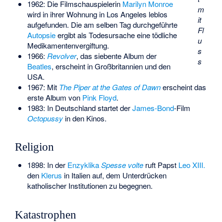
1962: Die Filmschauspielerin
Marilyn Monroe
m
wird in ihrer Wohnung in Los Angeles leblos
it
aufgefunden. Die am selben Tag durchgeführte
Fl
Autopsie
ergibt als Todesursache eine tödliche
u
Medikamentenvergiftung.
s
1966:
Revolver
, das siebente Album der
s
Beatles
, erscheint in Großbritannien und den
USA.
1967: Mit
The Piper at the Gates of Dawn
erscheint das
erste Album von
Pink Floyd
.
1983: In Deutschland startet der
James-Bond
-Film
Octopussy
in den Kinos.
Religion
1898: In der
Enzyklika
Spesse volte
ruft Papst
Leo XIII.
den
Klerus
in Italien auf, dem Unterdrücken
katholischer Institutionen zu begegnen.
Katastrophen