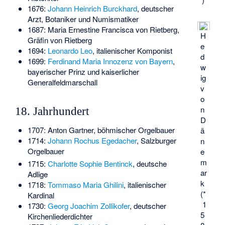
1676:
Johann Heinrich Burckhard
, deutscher
Arzt, Botaniker und Numismatiker
1687:
Maria Ernestine Francisca von Rietberg
,
H
Gräfin von Rietberg
e
1694:
Leonardo Leo
, italienischer Komponist
d
1699:
Ferdinand Maria Innozenz von Bayern
,
w
bayerischer Prinz und kaiserlicher
ig
Generalfeldmarschall
v
o
n
18. Jahrhundert
D
1707:
Anton Gartner
, böhmischer Orgelbauer
ä
1714:
Johann Rochus Egedacher
, Salzburger
n
Orgelbauer
e
m
1715:
Charlotte Sophie Bentinck
, deutsche
ar
Adlige
k
1718:
Tommaso Maria Ghilini
, italienischer
(*
Kardinal
1
1730:
Georg Joachim Zollikofer
, deutscher
5
Kirchenliederdichter