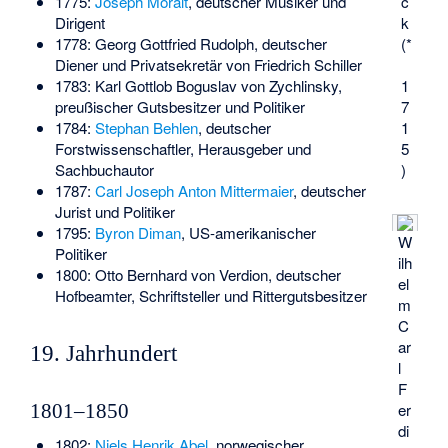
1775:
Joseph Moralt
, deutscher Musiker und
c
Dirigent
k
1778:
Georg Gottfried Rudolph
, deutscher
(*
Diener und Privatsekretär von Friedrich Schiller
1783:
Karl Gottlob Boguslav von Zychlinsky
,
1
preußischer Gutsbesitzer und Politiker
7
1784:
Stephan Behlen
, deutscher
1
Forstwissenschaftler, Herausgeber und
5
Sachbuchautor
)
1787:
Carl Joseph Anton Mittermaier
, deutscher
Jurist und Politiker
1795:
Byron Diman
, US-amerikanischer
W
Politiker
ilh
1800:
Otto Bernhard von Verdion
, deutscher
el
Hofbeamter, Schriftsteller und Rittergutsbesitzer
m
C
ar
19. Jahrhundert
l
F
er
1801–1850
di
1802:
Niels Henrik Abel
, norwegischer