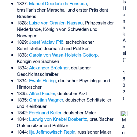
ls
1827:
Manuel Deodoro da Fonseca
,
H
brasilianischer Marschall und erster Präsident
e
Brasiliens
n
1828:
Luise von Oranien-Nassau
, Prinzessin der
ri
Niederlande, Königin von Schweden und
k
Norwegen
A
1829:
Josef Václav Frič
, tschechischer
b
Schriftsteller, Journalist und Politiker
el
1833:
Carola von Wasa-Holstein-Gottorp
,
(*
Königin von Sachsen
1834:
Alexander Brückner
, deutscher
1
Geschichtsschreiber
8
1834:
Ewald Hering
, deutscher Physiologe und
0
Hirnforscher
2
1835:
Alfred Fiedler
, deutscher Arzt
)
1835:
Christian Wagner
, deutscher Schriftsteller
und Kleinbauer
1842:
Ferdinand Keller
, deutscher Maler
1844:
Ludwig von Knebel Doeberitz
, preußischer
M
Gutsbesitzer und Politiker
a
1844:
Ilja Jefimowitsch Repin
, russischer Maler
n