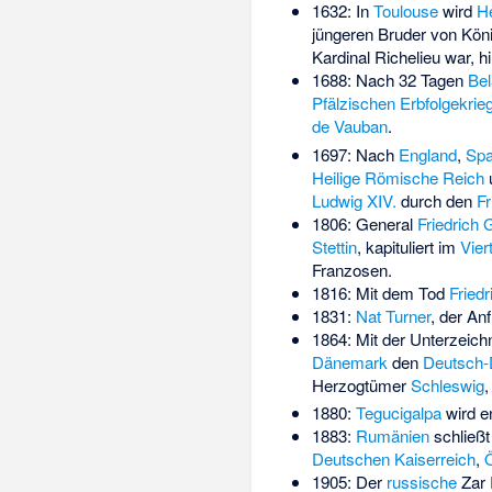
1632: In
Toulouse
wird
He
jüngeren Bruder von Kön
Kardinal Richelieu war, h
1688: Nach 32 Tagen
Bel
Pfälzischen Erbfolgekrie
de Vauban
.
1697: Nach
England
,
Spa
Heilige Römische Reich
Ludwig XIV.
durch den
Fr
1806: General
Friedrich
Stettin
, kapituliert im
Vier
Franzosen.
1816: Mit dem Tod
Friedr
1831:
Nat Turner
, der An
1864: Mit der Unterzeic
Dänemark
den
Deutsch-
Herzogtümer
Schleswig
1880:
Tegucigalpa
wird e
1883:
Rumänien
schließ
Deutschen Kaiserreich
,
Ö
1905: Der
russische
Zar