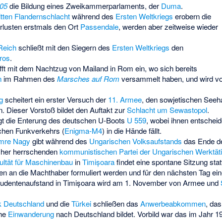
905
die Bildung eines Zweikammerparlaments, der
Duma
.
itten Flandernschlacht
während des
Ersten Weltkriegs
erobern die
rlusten erstmals den Ort
Passendale
, werden aber zeitweise wieder
Reich
schließt mit den Siegern des
Ersten Weltkriegs
den
ros
.
ifft mit dem Nachtzug von Mailand in Rom ein, wo sich bereits
n
im Rahmen des
Marsches auf Rom
versammelt haben, und wird v
g
scheitert ein erster Versuch der
11. Armee
, den sowjetischen See
. Dieser Vorstoß bildet den Auftakt zur
Schlacht um Sewastopol
.
ingt die Enterung des deutschen U-Boots
U 559
, wobei ihnen entscheid
chen Funkverkehrs (
Enigma-M4
) in die Hände fällt.
mre Nagy
gibt während des
Ungarischen Volksaufstands
das Ende 
isher herrschenden
kommunistischen
Partei der Ungarischen Werktät
ultät für Maschinenbau
in
Timișoara
findet eine spontane Sitzung statt
en an die Machthaber formuliert werden und für den nächsten Tag ei
udentenaufstand in Timișoara
wird am 1. November von Armee und
k Deutschland
und die
Türkei
schließen das
Anwerbeabkommen
, das
che
Einwanderung
nach Deutschland bildet. Vorbild war das im Jahr 