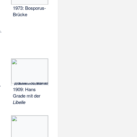
1973: Bosporus-
Brücke
.
(c) Bundesarchiv, Bild 146-2008-0141 / CC-BY-SA 3.0
r
1909: Hans
Grade mit der
Libelle