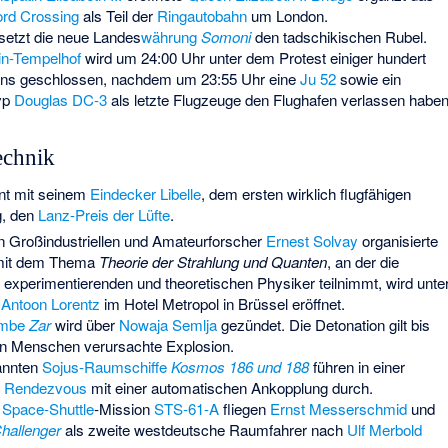
ord Crossing
als Teil der
Ringautobahn
um London.
setzt die neue Landes
währung
Somoni
den tadschikischen Rubel.
in-Tempelhof
wird um 24:00 Uhr unter dem Protest einiger hundert
ens geschlossen, nachdem um 23:55 Uhr eine
Ju 52
sowie ein
yp
Douglas DC-3
als letzte Flugzeuge den Flughafen verlassen haben
echnik
nt mit seinem
Eindecker Libelle
, dem ersten wirklich flugfähigen
g, den
Lanz-Preis der Lüfte
.
n Großindustriellen und Amateurforscher
Ernest Solvay
organisierte
it dem Thema
Theorie der Strahlung und Quanten
, an der die
 experimentierenden und theoretischen Physiker teilnimmt, wird unte
 Antoon Lorentz
im Hotel Metropol in Brüssel eröffnet.
ombe
Zar
wird über
Nowaja Semlja
gezündet. Die Detonation gilt bis
von Menschen verursachte Explosion.
annten
Sojus-Raumschiffe
Kosmos 186 und 188
führen in einer
e
Rendezvous
mit einer automatischen Ankopplung durch.
r
Space-Shuttle
-Mission
STS-61-A
fliegen
Ernst Messerschmid
und
hallenger
als zweite westdeutsche Raumfahrer nach
Ulf Merbold