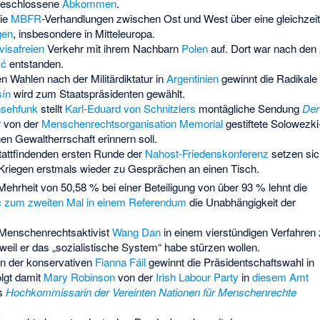
eschlossene
Abkommen
.
die
MBFR
-Verhandlungen zwischen Ost und West über eine gleichzei
gen
, insbesondere in Mitteleuropa.
visafreien
Verkehr mit ihrem Nachbarn
Polen
auf. Dort war nach den
ść
entstanden.
en Wahlen nach der Militärdiktatur in
Argentinien
gewinnt die Radikale
sín
wird zum Staatspräsidenten gewählt.
nsehfunk
stellt
Karl-Eduard von Schnitzlers
montägliche Sendung
Der
r von der
Menschenrechtsorganisation Memorial
gestiftete
Solowezki
hen Gewaltherrschaft erinnern soll.
attfindenden ersten Runde der
Nahost-Friedenskonferenz
setzen si
Kriegen erstmals wieder zu Gesprächen an einen Tisch.
Mehrheit von 50,58 % bei einer Beteiligung von über 93 % lehnt die
c
zum zweiten Mal in einem Referendum
die Unabhängigkeit der
 Menschenrechtsaktivist
Wang Dan
in einem vierstündigen Verfahren
, weil er das „sozialistische System“ habe stürzen wollen.
n der konservativen
Fianna Fáil
gewinnt die
Präsidentschaftswahl in
lgt damit
Mary Robinson
von der
Irish Labour Party
in
diesem Amt
ls
Hochkommissarin der Vereinten Nationen für Menschenrechte