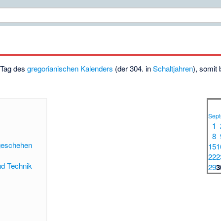
. Tag des
gregorianischen Kalenders
(der 304. in
Schaltjahren
), somit
Sep
1
8
tgeschehen
15
1
22
2
nd Technik
29
3