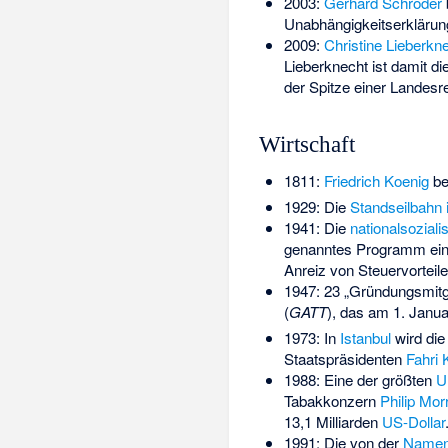
2003:
Gerhard Schröder
Unabhängigkeitserkläru
2009:
Christine Lieberkn
Lieberknecht ist damit di
der Spitze einer Landesr
Wirtschaft
1811:
Friedrich Koenig
be
1929: Die
Standseilbahn i
1941: Die
nationalsoziali
genanntes Programm ein,
Anreiz von Steuervorteil
1947: 23 „Gründungsmitg
(
GATT
), das am 1. Januar
1973: In
Istanbul
wird die
Staatspräsidenten
Fahri 
1988: Eine der größten
U
Tabakkonzern
Philip Mor
13,1 Milliarden
US-Dollar
1991: Die von der
Namen