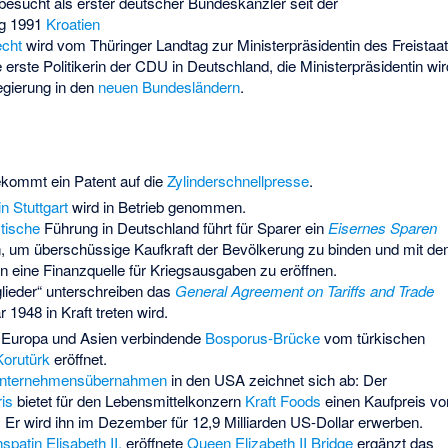
besucht als erster deutscher Bundeskanzler seit der
ng 1991
Kroatien
echt
wird vom Thüringer Landtag zur Ministerpräsidentin des Freistaa
e erste Politikerin der CDU in Deutschland, die Ministerpräsidentin wir
egierung in den
neuen Bundesländern
.
kommt ein Patent auf die
Zylinderschnellpresse
.
n Stuttgart
wird in Betrieb genommen.
stische
Führung in Deutschland führt für Sparer ein
Eisernes Sparen
 um überschüssige Kaufkraft der Bevölkerung zu binden und mit d
en eine Finanzquelle für Kriegsausgaben zu eröffnen.
lieder“ unterschreiben das
General Agreement on Tariffs and Trade
 1948 in Kraft treten wird.
 Europa und Asien verbindende
Bosporus-Brücke
vom türkischen
Korutürk
eröffnet.
nternehmensübernahmen
in den USA zeichnet sich ab: Der
ris
bietet für den Lebensmittelkonzern
Kraft Foods
einen Kaufpreis vo
. Er wird ihn im Dezember für 12,9 Milliarden US-Dollar erwerben.
spatin
Elisabeth II.
eröffnete
Queen Elizabeth II Bridge
ergänzt das