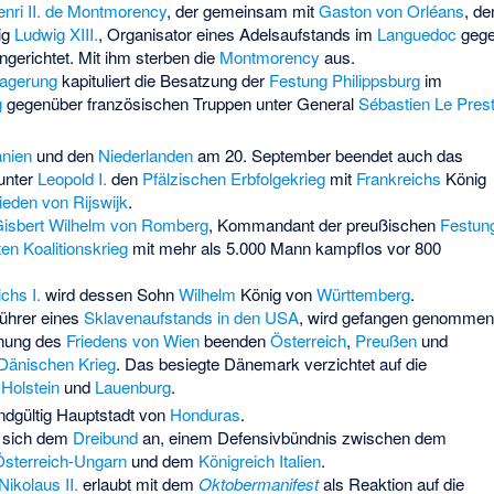
nri II. de Montmorency
, der gemeinsam mit
Gaston von Orléans
, d
ig
Ludwig XIII.
, Organisator eines Adelsaufstands im
Languedoc
geg
ingerichtet. Mit ihm sterben die
Montmorency
aus.
agerung
kapituliert die Besatzung der
Festung Philippsburg
im
g
gegenüber französischen Truppen unter General
Sébastien Le Prest
nien
und den
Niederlanden
am 20. September beendet auch das
unter
Leopold I.
den
Pfälzischen Erbfolgekrieg
mit
Frankreichs
König
ieden von Rijswijk
.
 Gisbert Wilhelm von Romberg
, Kommandant der preußischen
Festun
ten Koalitionskrieg
mit mehr als 5.000 Mann kampflos vor 800
ichs I.
wird dessen Sohn
Wilhelm
König von
Württemberg
.
führer eines
Sklavenaufstands in den USA
, wird gefangen genommen
hnung des
Friedens von Wien
beenden
Österreich
,
Preußen
und
Dänischen Krieg
. Das besiegte Dänemark verzichtet auf die
,
Holstein
und
Lauenburg
.
ndgültig Hauptstadt von
Honduras
.
t sich dem
Dreibund
an, einem Defensivbündnis zwischen dem
sterreich-Ungarn
und dem
Königreich Italien
.
Nikolaus II.
erlaubt mit dem
Oktobermanifest
als Reaktion auf die