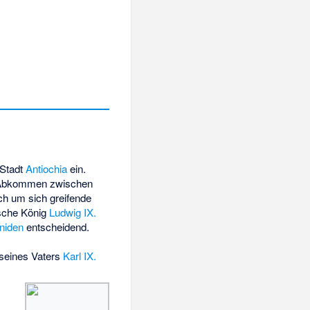
 Stadt
Antiochia
ein.
m Abkommen zwischen
ch um sich greifende
ische König
Ludwig IX.
niden
entscheidend.
seines Vaters
Karl IX.