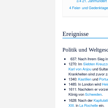
3.4
21. Jahrhundert
4
Feier- und Gedenktage
Ereignisse
Politik und Weltges
637: Nach ihrem Sieg i
1270: Im
Siebten Kreuzz
Karl von Anjou
und Sulta
Krankheiten sind zuvor z
1340:
Kastilien
und
Portu
1485: In London wird
Hein
1611: Nachdem er vorzeit
König von
Schweden
.
1628: Nach der
Kapitulat
XIII.
in
La Rochelle
ein.