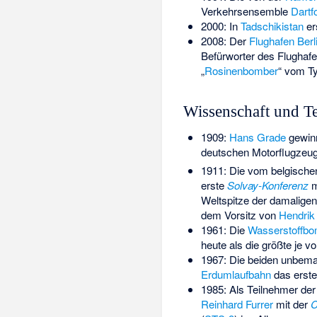
Verkehrsensemble
Dartf
2000: In
Tadschikistan
er
2008: Der
Flughafen Berl
Befürworter des Flughaf
„
Rosinenbomber
“ vom T
Wissenschaft und T
1909:
Hans Grade
gewin
deutschen Motorflugzeu
1911: Die vom belgische
erste
Solvay-Konferenz
m
Weltspitze der damaligen
dem Vorsitz von
Hendrik
1961: Die
Wasserstoffb
heute als die größte je 
1967: Die beiden unbem
Erdumlaufbahn
das erst
1985: Als Teilnehmer de
Reinhard Furrer
mit der
C