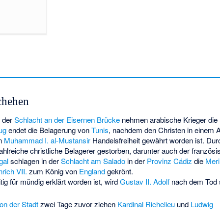
chehen
n der
Schlacht an der Eisernen Brücke
nehmen arabische Krieger die
ug
endet die Belagerung von
Tunis
, nachdem den Christen in eine
n
Muhammad I. al-Mustansir
Handelsfreiheit gewährt worden ist. Dur
ahlreiche christliche Belagerer gestorben, darunter auch der französ
gal
schlagen in der
Schlacht am Salado
in der
Provinz Cádiz
die
Meri
rich VII.
zum König von
England
gekrönt.
ig für mündig erklärt worden ist, wird
Gustav II. Adolf
nach dem Tod 
ion der Stadt
zwei Tage zuvor ziehen
Kardinal Richelieu
und
Ludwig