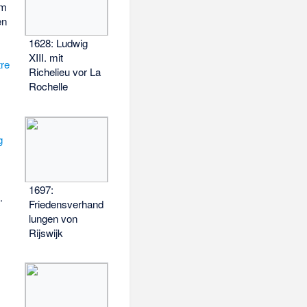
em
en
1628: Ludwig
XIII. mit
re
Richelieu vor La
Rochelle
g
1697:
.
Friedensverhand
lungen von
Rijswijk