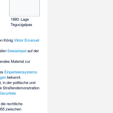
1880: Lage
Tegucigalpas
on König
Viktor Emanuel
hafen
Sewastopol
auf der
endes Material zur
des
Einparteiensystems
igen
bekannt.
, in der politische und
ne Straßendemonstration
Securitate
 die rechtliche
1955 zwischen