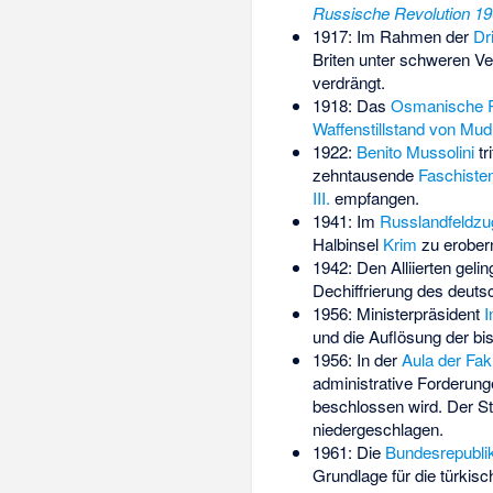
Russische Revolution 1
1917: Im Rahmen der
Dr
Briten unter schweren Ve
verdrängt.
1918: Das
Osmanische 
Waffenstillstand von Mud
1922:
Benito Mussolini
tr
zehntausende
Faschiste
III.
empfangen.
1941: Im
Russlandfeldzu
Halbinsel
Krim
zu erobern
1942: Den Alliierten gel
Dechiffrierung des deuts
1956: Ministerpräsident
I
und die Auflösung der b
1956: In der
Aula der Fak
administrative Forderung
beschlossen wird. Der
St
niedergeschlagen.
1961: Die
Bundesrepubli
Grundlage für die türkis