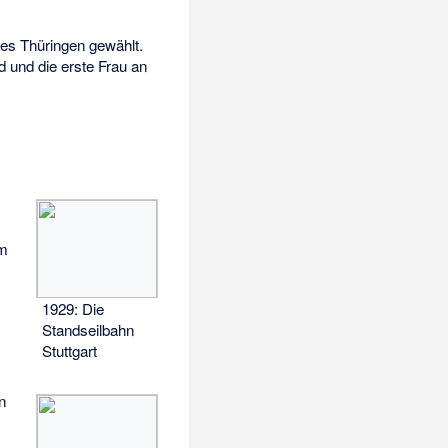
tes Thüringen gewählt.
d und die erste Frau an
em
1929: Die
Standseilbahn
Stuttgart
n