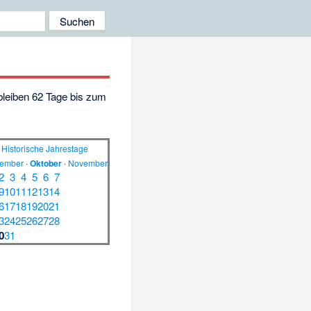
 bleiben 62 Tage bis zum
Historische Jahrestage
tember
·
Oktober
·
November
2
3
4
5
6
7
9
10
11
12
13
14
6
17
18
19
20
21
3
24
25
26
27
28
0
31