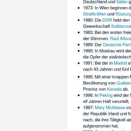
Deutschland und
Italien
g
1973: In Wien beginnen 
Streitkräften
und
Rüstun
1980: Die
DDR
hebt den
Gewerkschaft
Solidarno
1983: Bei den ersten frei
der Stimmen.
Raúl Alfon
1989: Der
Deutsche Fer
1990: In Moskau wird de
die Opfer der stalinistisc
1991: Bei der in
Madrid
st
nach 43 Jahren und fünf 
1995: Mit einer knappen 
Bevölkerung von
Québe
Provinz von
Kanada
ab.
1996: In
Peking
wird der
elf Jahren Haft verurteilt
1997:
Mary McAleese
vo
der Republik Irland
und fo
nach, die ihre Tätigkeit a
aufgenommen hat.