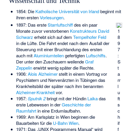
Wissenschaft und Technik
1854: Die
Katholische Universität von Irland
beginnt mit
ihren ersten
Vorlesungen
.
1897: Das erste
Starrluftschiff
des ein paar
1
Monate zuvor verstorbenen
Konstrukteurs
David
8
Schwarz
erhebt sich auf dem
Tempelhofer Feld
9
in die Lüfte. Die Fahrt endet nach dem Ausfall der
7
Steuerung mit einer Bruchlandung des ersten
:
auch mit
Aluminiumteilen
gefertigten
Luftschiffs
.
S
Der unter den Zuschauern weilende
Graf
t
Zeppelin
erwirbt wenig später die Rechte.
a
1906:
Alois Alzheimer
stellt in einem Vortrag vor
rr
Psychiatern und Nervenärzten in Tübingen das
l
Krankheitsbild der später nach ihm benannten
u
Alzheimer-Krankheit
vor.
ft
1957:
Sputnik 2
bringt mit der Hündin
Laika
das
s
erste Lebewesen in der
Geschichte der
c
Raumfahrt
in eine Erdumlaufbahn.
h
1969: Am Karlsplatz in Wien beginnen die
if
Bauarbeiten für die
U-Bahn Wien
.
f
1971: Das „UNIX Programmers Manual“ wird