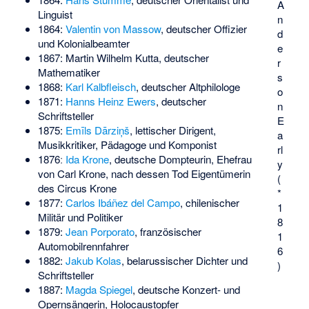
A
Linguist
n
1864:
Valentin von Massow
, deutscher Offizier
d
und Kolonialbeamter
e
1867:
Martin Wilhelm Kutta
, deutscher
r
Mathematiker
s
1868:
Karl Kalbfleisch
, deutscher Altphilologe
o
1871:
Hanns Heinz Ewers
, deutscher
n
Schriftsteller
E
1875:
Emīls Dārziņš
, lettischer Dirigent,
a
Musikkritiker, Pädagoge und Komponist
rl
1876ː
Ida Krone
, deutsche Dompteurin, Ehefrau
y
von Carl Krone, nach dessen Tod Eigentümerin
(
des Circus Krone
*
1877:
Carlos Ibáñez del Campo
, chilenischer
1
Militär und Politiker
8
1879:
Jean Porporato
, französischer
1
Automobilrennfahrer
6
1882:
Jakub Kolas
, belarussischer Dichter und
)
Schriftsteller
1887:
Magda Spiegel
, deutsche Konzert- und
Opernsängerin, Holocaustopfer