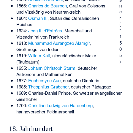
g
1566:
Charles de Bourbon
, Graf von Soissons
e
und Vizekönig von Neufrankreich
r
1604:
Osman II.
, Sultan des Osmanischen
(
Reiches
*
1624:
Jean II. d’Estrées
, Marschall und
1
Vizeadmiral von Frankreich
5
1618:
Muhammad Aurangzeb Alamgir
,
0
Großmogul von Indien
5
1619:
Willem Kalf
, niederländischer Maler
)
(Taufdatum)
1635:
Johann Christoph Sturm
, deutscher
Astronom und Mathematiker
1677:
Euphrosyne Aue
, deutsche Dichterin
1685:
Theophilus Grabener
, deutscher Pädagoge
1689:
Charles-Daniel Prince
, Schweizer evangelischer
Geistlicher
1700:
Christian Ludwig von Hardenberg
,
hannoverscher Feldmarschall
18. Jahrhundert