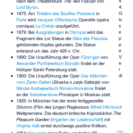
4
nach dem Theaterstück
The Two Foscari
von
4:
Lord Byron
.
G
1875: Am
Théâtre des Bouffes-Parisiens
in
iu
Paris
wird
Jacques Offenbachs
Operette (opéra
s
comique)
La Créole
uraufgeführt.
e
1879: Bei
Ausgrabungen
in
Olympia
wird das
p
Fragment des zur Statue der
Nike des Paionios
p
gehörenden Kopfes gefunden. Die Statue
e
entstand um das Jahr 420 v. Chr.
V
1890: Die Uraufführung der Oper
Fürst Igor
von
e
Alexander Porfirjewitsch Borodin
findet an der
r
Hofoper Sankt Petersburg statt.
di
1900: Die Uraufführung der Oper
Das Märchen
vom Zaren Saltan
(
Skaska o zarje Saltanje
) von
Nikolai Andrejewitsch Rimski-Korsakow
findet
an der
Solodownikow
-Privatoper in Moskau statt.
1925: In München hat der erste fertiggestellte
(Stumm-)Film des jungen Regisseurs
Alfred Hitchcock
Weltpremiere. Die deutsch-britische Koproduktion
The
Pleasure Garden
(
Irrgarten der Leidenschaft
) mit
Virginia Valli
erntet durchwegs positive Kritiken.
1954:
Der erste
einer Reihe von bisher 28