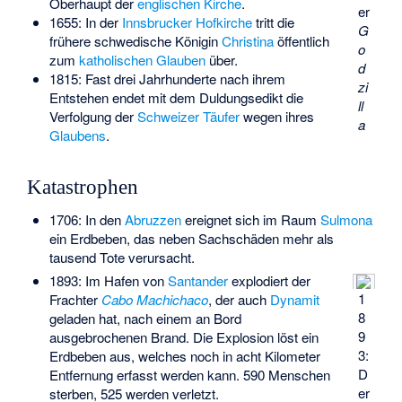
Oberhaupt der
englischen Kirche
.
er
1655: In der
Innsbrucker Hofkirche
tritt die
G
frühere schwedische Königin
Christina
öffentlich
o
zum
katholischen Glauben
über.
d
1815: Fast drei Jahrhunderte nach ihrem
zi
Entstehen endet mit dem Duldungsedikt die
ll
Verfolgung der
Schweizer Täufer
wegen ihres
a
Glaubens
.
Katastrophen
1706: In den
Abruzzen
ereignet sich im Raum
Sulmona
ein Erdbeben, das neben Sachschäden mehr als
tausend Tote verursacht.
1893: Im Hafen von
Santander
explodiert der
1
Frachter
Cabo Machichaco
, der auch
Dynamit
8
geladen hat, nach einem an Bord
9
ausgebrochenen Brand. Die Explosion löst ein
3:
Erdbeben aus, welches noch in acht Kilometer
D
Entfernung erfasst werden kann. 590 Menschen
er
sterben, 525 werden verletzt.