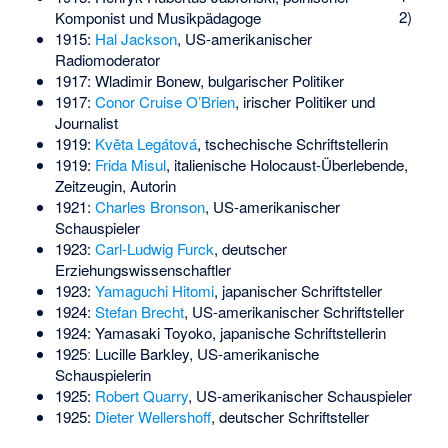
2)
Komponist und Musikpädagoge
1915:
Hal Jackson
, US-amerikanischer
Radiomoderator
1917:
Wladimir Bonew
, bulgarischer Politiker
1917:
Conor Cruise O’Brien
, irischer Politiker und
Journalist
1919:
Květa Legátová
, tschechische Schriftstellerin
1919:
Frida Misul
, italienische Holocaust-Überlebende,
Zeitzeugin, Autorin
1921:
Charles Bronson
, US-amerikanischer
Schauspieler
1923:
Carl-Ludwig Furck
, deutscher
Erziehungswissenschaftler
1923:
Yamaguchi Hitomi
, japanischer Schriftsteller
1924:
Stefan Brecht
, US-amerikanischer Schriftsteller
1924:
Yamasaki Toyoko
, japanische Schriftstellerin
1925ː
Lucille Barkley
, US-amerikanische
Schauspielerin
1925:
Robert Quarry
, US-amerikanischer Schauspieler
1925:
Dieter Wellershoff
, deutscher Schriftsteller