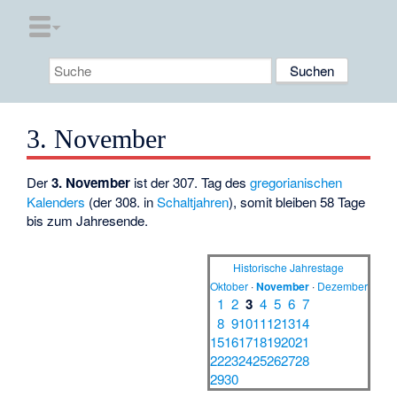
3. November
Der
3. November
ist der 307. Tag des
gregorianischen
Kalenders
(der 308. in
Schaltjahren
), somit bleiben 58 Tage
bis zum Jahresende.
Historische Jahrestage
Oktober
·
November
·
Dezember
1
2
3
4
5
6
7
8
9
10
11
12
13
14
15
16
17
18
19
20
21
22
23
24
25
26
27
28
29
30