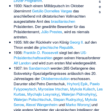
Linzer Programm
.
s
1930: Nach einem Militärputsch im Oktober
e
übernimmt
Getúlio Dornelles Vargas
das
s
anschließend mit diktatorischen Vollmachten
ausgestattete Amt des
brasilianischen
Präsidenten. Der gewählte Bewerber für das
Präsidentenamt,
Júlio Prestes
, wird es niemals
antreten.
1935: Mit der Rückkehr von König
Georg II.
auf den
Thron endet die
griechische Republik
.
1936:
Franklin D. Roosevelt
siegt bei den
US-
Präsidentschaftswahlen
gegen seinen Herausforderer
Alf Landon
und wird zum ersten Mal wiedergewählt.
1937: Im
Sandarmoch
werden 265 Gefangene des
Solovetsky-Spezialgefängnisses anlässlich des 20.
Jahrestages der
Oktoberrevolution
erschossen.
Darunter sibd
Petro Demtschuk
,
Hryhorij Epik
,
Pawlo
Fylypowytsch
,
Myroslaw Irtschan
,
Mykola Kulisch
,
Les
Kurbas
,
Mychajlo Losynskyj
,
Walerjan Pidmohylnyj
,
Walerjan Polischtschuk
,
Stepan Rudnyzkyj
,
Mykola
Serow
,
Alexei Wangenheim
und
Marko Woronyj
und
viele andere Vertreter der ukrainischen Intelligenz der