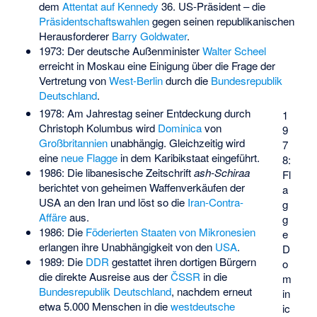
dem
Attentat auf Kennedy
36. US-Präsident – die
Präsidentschaftswahlen
gegen seinen republikanischen
Herausforderer
Barry Goldwater
.
1973: Der deutsche Außenminister
Walter Scheel
erreicht in Moskau eine Einigung über die Frage der
Vertretung von
West-Berlin
durch die
Bundesrepublik
Deutschland
.
1978: Am Jahrestag seiner Entdeckung durch
1
Christoph Kolumbus wird
Dominica
von
9
Großbritannien
unabhängig. Gleichzeitig wird
7
eine
neue Flagge
in dem Karibikstaat eingeführt.
8:
1986: Die libanesische Zeitschrift
ash-Schiraa
Fl
berichtet von geheimen Waffenverkäufen der
a
USA an den Iran und löst so die
Iran-Contra-
g
Affäre
aus.
g
1986: Die
Föderierten Staaten von Mikronesien
e
erlangen ihre Unabhängigkeit von den
USA
.
D
1989: Die
DDR
gestattet ihren dortigen Bürgern
o
die direkte Ausreise aus der
ČSSR
in die
m
Bundesrepublik Deutschland
, nachdem erneut
in
etwa 5.000 Menschen in die
westdeutsche
ic