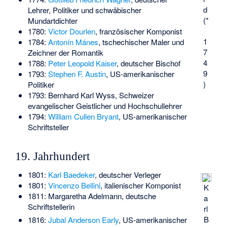
d
Lehrer, Politiker und schwäbischer
(*
Mundartdichter
1780:
Victor Dourlen
, französischer Komponist
1
1784:
Antonín Mánes
, tschechischer Maler und
7
Zeichner der Romantik
4
1788:
Peter Leopold Kaiser
, deutscher Bischof
9
1793:
Stephen F. Austin
, US-amerikanischer
)
Politiker
1793:
Bernhard Karl Wyss
, Schweizer
evangelischer Geistlicher und Hochschullehrer
1794:
William Cullen Bryant
, US-amerikanischer
Schriftsteller
19. Jahrhundert
1801:
Karl Baedeker
, deutscher Verleger
1801:
Vincenzo Bellini
, italienischer Komponist
K
1811:
Margaretha Adelmann
, deutsche
a
Schriftstellerin
rl
B
1816:
Jubal Anderson Early
, US-amerikanischer