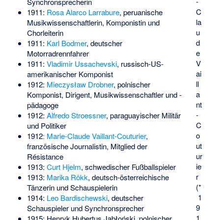
-
Synchronsprecherin
C
1911:
Rosa Alarco Larrabure
, peruanische
la
Musikwissenschaftlerin, Komponistin und
u
Chorleiterin
d
1911:
Karl Bodmer
, deutscher
e
Motorradrennfahrer
V
1911:
Vladimir Ussachevski
, russisch-US-
ai
amerikanischer Komponist
ll
1912:
Mieczysław Drobner
, polnischer
a
Komponist, Dirigent, Musikwissenschaftler und -
nt
pädagoge
-
1912:
Alfredo Stroessner
, paraguayischer Militär
C
und Politiker
o
1912ː
Marie-Claude Vaillant-Couturier
,
ut
französische Journalistin, Mitglied der
ur
Résistance
ie
1913:
Curt Hjelm
, schwedischer Fußballspieler
r
1913:
Marika Rökk
, deutsch-österreichische
(*
Tänzerin und Schauspielerin
1
1914:
Leo Bardischewski
, deutscher
9
Schauspieler und Synchronsprecher
1
1915:
Henryk Hubertus Jabłoński
, polnischer