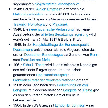
sogenannten
hingerichteten Wiedergeburt
.
1943: Bei der „
Aktion Erntefest
“ ermorden die
Nationalsozialisten
mehr als 43.000 Juden in drei
verbliebenen Lagern im Generalgouvernement Polen:
Trawniki
,
Poniatowa
und
Majdanek
.
1946: Die
neue japanische Verfassung
nach einer
Ausarbeitung der
alliierten Besatzungsregierung
wird
verkündet – am 3. Mai 1947 tritt sie in Kraft.
1949: In der
Hauptstadtfrage der Bundesrepublik
Deutschland
entscheiden sich die Abgeordneten des
ersten
Deutschen Bundestages
zu Gunsten von
Bonn
statt
Frankfurt am Main
.
1961:
Sithu U Thant
wird interimistisch als Nachfolger
des bei einem Flugzeugabsturz ums Leben
gekommenen
Dag Hammarskjöld
zum
Generalsekretär der Vereinten Nationen
ernannt.
1963: Zehn Tage nach dem
Grubenunglück von
Lengede
im niedersächsischen
Lengede
bei
Peine
gibt
es von den verschütteten Bergleuten neue
Lebenszeichen.
1964: In den USA gewinnt
Lyndon B. Johnson
– seit