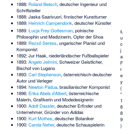
1888:
Roland Betsch
, deutscher Ingenieur und
Schriftsteller
1888:
Jaska Saarivuori
, finnischer Kunstturner
1889:
Heinrich Campendonk
, deutscher Künstler
1889ː
Łucja Frey-Gottesman
, polnische
Ł
Philosophin und Medizinerin, Opfer der Shoa
u
1889:
Rezső Seress
, ungarischer Pianist und
c
Komponist
j
1892:
Jur Haak
, niederländischer Fußballspieler
a
1893:
Angelo Jelmini
, Schweizer Geistlicher,
F
Bischof von Lugano
r
1893:
Carl Stephenson
, österreichisch-deutscher
e
Autor und Verleger
y
1894:
Newton Pádua
, brasilianischer Komponist
(
1896:
Erika Abels d’Albert
, österreichische
*
Malerin, Grafikerin und Modedesignerin
1
1900:
Adolf Dassler
, deutscher Erfinder und
8
Unternehmer, Gründer von
Adidas
8
1900:
Kurt Mothes
, deutscher Botaniker
9
1900:
Carola Neher
, deutsche Schauspielerin
)