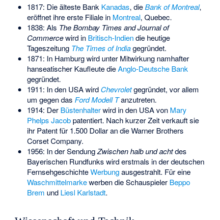
1817: Die älteste Bank
Kanadas
, die
Bank of Montreal
,
eröffnet ihre erste Filiale in
Montreal
, Quebec.
1838: Als
The Bombay Times and Journal of
Commerce
wird in
Britisch-Indien
die heutige
Tageszeitung
The Times of India
gegründet.
1871: In Hamburg wird unter Mitwirkung namhafter
hanseatischer Kaufleute die
Anglo-Deutsche Bank
gegründet.
1911: In den USA wird
Chevrolet
gegründet, vor allem
um gegen das
Ford Modell T
anzutreten.
1914: Der
Büstenhalter
wird in den USA von
Mary
Phelps Jacob
patentiert. Nach kurzer Zeit verkauft sie
ihr Patent für 1.500 Dollar an die Warner Brothers
Corset Company.
1956: In der Sendung
Zwischen halb und acht
des
Bayerischen Rundfunks wird erstmals in der deutschen
Fernsehgeschichte
Werbung
ausgestrahlt. Für eine
Waschmittel
marke
werben die Schauspieler
Beppo
Brem
und
Liesl Karlstadt
.