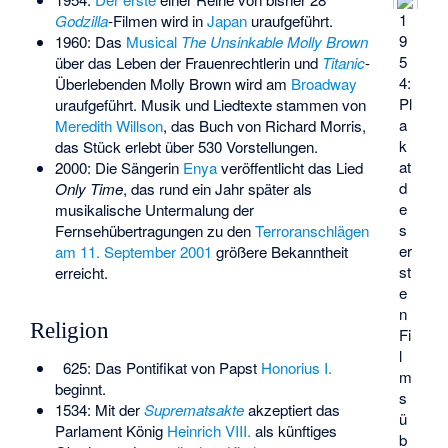
1
Godzilla
-Filmen wird in
Japan
uraufgeführt.
9
1960: Das
Musical
The Unsinkable Molly Brown
5
über das Leben der Frauenrechtlerin und
Titanic
-
4:
Überlebenden
Molly Brown
wird am
Broadway
Pl
uraufgeführt. Musik und Liedtexte stammen von
a
Meredith Willson
, das Buch von Richard Morris,
k
das Stück erlebt über 530 Vorstellungen.
at
2000: Die Sängerin
Enya
veröffentlicht das Lied
d
Only Time
, das rund ein Jahr später als
e
musikalische Untermalung der
s
Fernsehübertragungen zu den
Terroranschlägen
er
am 11. September 2001
größere Bekanntheit
st
erreicht.
e
n
Religion
Fi
l
625: Das Pontifikat von Papst
Honorius I.
m
beginnt.
s
1534: Mit der
Suprematsakte
akzeptiert das
ü
Parlament König
Heinrich VIII.
als künftiges
b