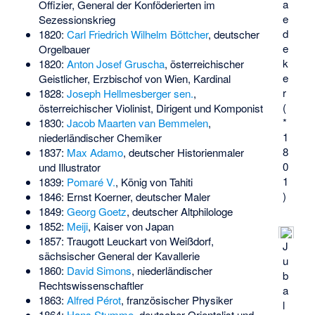
a
Offizier, General der Konföderierten im
e
Sezessionskrieg
d
1820:
Carl Friedrich Wilhelm Böttcher
, deutscher
e
Orgelbauer
k
1820:
Anton Josef Gruscha
, österreichischer
e
Geistlicher, Erzbischof von Wien, Kardinal
r
1828:
Joseph Hellmesberger sen.
,
(
österreichischer Violinist, Dirigent und Komponist
*
1830:
Jacob Maarten van Bemmelen
,
1
niederländischer Chemiker
8
1837:
Max Adamo
, deutscher Historienmaler
0
und Illustrator
1
1839:
Pomaré V.
, König von Tahiti
)
1846:
Ernst Koerner
, deutscher Maler
1849:
Georg Goetz
, deutscher Altphilologe
1852:
Meiji
, Kaiser von Japan
1857:
Traugott Leuckart von Weißdorf
,
J
sächsischer General der Kavallerie
u
1860:
David Simons
, niederländischer
b
Rechtswissenschaftler
a
1863:
Alfred Pérot
, französischer Physiker
l
1864:
Hans Stumme
, deutscher Orientalist und