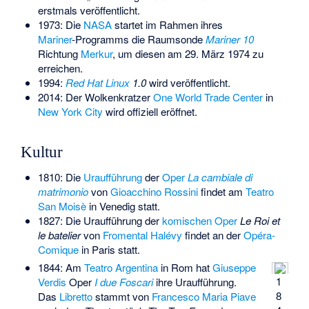
erstmals veröffentlicht.
1973: Die
NASA
startet im Rahmen ihres
Mariner
-Programms die Raumsonde
Mariner 10
Richtung
Merkur
, um diesen am 29. März 1974 zu
erreichen.
1994:
Red Hat Linux
1.0
wird veröffentlicht.
2014: Der Wolkenkratzer
One World Trade Center
in
New York City
wird offiziell eröffnet.
Kultur
1810: Die
Uraufführung
der
Oper
La cambiale di
matrimonio
von
Gioacchino Rossini
findet am
Teatro
San Moisè
in Venedig statt.
1827: Die Uraufführung der
komischen Oper
Le Roi et
le batelier
von
Fromental Halévy
findet an der
Opéra-
Comique
in Paris statt.
1844: Am
Teatro Argentina
in Rom hat
Giuseppe
1
Verdis
Oper
I due Foscari
ihre Uraufführung.
8
Das
Libretto
stammt von
Francesco Maria Piave