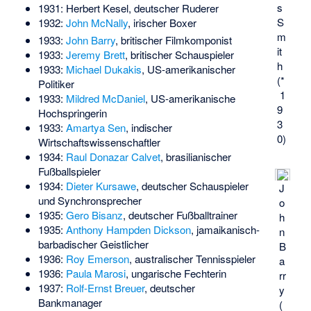
s
1931:
Herbert Kesel
, deutscher Ruderer
S
1932:
John McNally
, irischer Boxer
m
1933:
John Barry
, britischer Filmkomponist
it
1933:
Jeremy Brett
, britischer Schauspieler
h
1933:
Michael Dukakis
, US-amerikanischer
(*
Politiker
1
1933:
Mildred McDaniel
, US-amerikanische
9
Hochspringerin
3
1933:
Amartya Sen
, indischer
0)
Wirtschaftswissenschaftler
1934:
Raul Donazar Calvet
, brasilianischer
Fußballspieler
1934:
Dieter Kursawe
, deutscher Schauspieler
J
und Synchronsprecher
o
1935:
Gero Bisanz
, deutscher Fußballtrainer
h
1935:
Anthony Hampden Dickson
, jamaikanisch-
n
barbadischer Geistlicher
B
1936:
Roy Emerson
, australischer Tennisspieler
a
1936:
Paula Marosi
, ungarische Fechterin
rr
1937:
Rolf-Ernst Breuer
, deutscher
y
Bankmanager
(