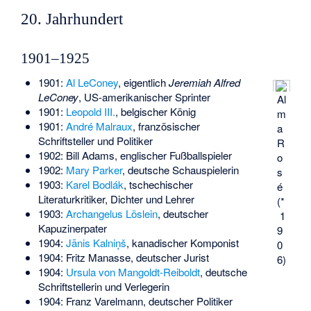
20. Jahrhundert
1901–1925
1901:
Al LeConey
, eigentlich
Jeremiah Alfred
LeConey
, US-amerikanischer Sprinter
Al
1901:
Leopold III.
, belgischer König
m
1901:
André Malraux
, französischer
a
Schriftsteller und Politiker
R
1902:
Bill Adams
, englischer Fußballspieler
o
1902:
Mary Parker
, deutsche Schauspielerin
s
1903:
Karel Bodlák
, tschechischer
é
Literaturkritiker, Dichter und Lehrer
(*
1903:
Archangelus Löslein
, deutscher
1
Kapuzinerpater
9
1904:
Jānis Kalniņš
, kanadischer Komponist
0
1904:
Fritz Manasse
, deutscher Jurist
6)
1904:
Ursula von Mangoldt-Reiboldt
, deutsche
Schriftstellerin und Verlegerin
1904:
Franz Varelmann
, deutscher Politiker