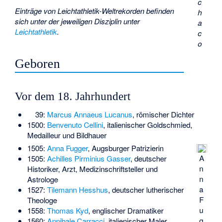
c
Einträge von Leichtathletik-Weltrekorden befinden
h
sich unter der jeweiligen Disziplin unter
a
Leichtathletik
.
c
o
Geboren
Vor dem 18. Jahrhundert
39:
Marcus Annaeus Lucanus
, römischer Dichter
1500:
Benvenuto Cellini
, italienischer Goldschmied,
Medailleur und Bildhauer
1505:
Anna Fugger
, Augsburger Patrizierin
A
1505:
Achilles Pirminius Gasser
, deutscher
n
Historiker, Arzt, Medizinschriftsteller und
n
Astrologe
a
1527:
Tilemann Hesshus
, deutscher lutherischer
F
Theologe
u
1558:
Thomas Kyd
, englischer Dramatiker
g
1560:
Annibale Carracci
, italienischer Maler