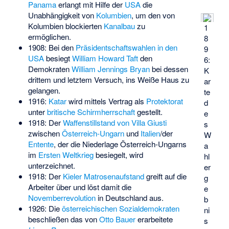
Panama
erlangt mit Hilfe der
USA
die
Unabhängigkeit von
Kolumbien
, um den von
Kolumbien blockierten
Kanalbau
zu
1
ermöglichen.
8
1908: Bei den
Präsidentschaftswahlen in den
9
USA
besiegt
William Howard Taft
den
6:
Demokraten
William Jennings Bryan
bei dessen
K
drittem und letztem Versuch, ins Weiße Haus zu
ar
gelangen.
te
1916:
Katar
wird mittels Vertrag als
Protektorat
d
unter
britische Schirmherrschaft
gestellt.
e
1918: Der
Waffenstillstand von Villa Giusti
s
zwischen
Österreich-Ungarn
und
Italien
/der
W
Entente
, der die Niederlage Österreich-Ungarns
a
im
Ersten Weltkrieg
besiegelt, wird
hl
unterzeichnet.
er
1918: Der
Kieler Matrosenaufstand
greift auf die
g
Arbeiter über und löst damit die
e
Novemberrevolution
in Deutschland aus.
b
1926: Die
österreichischen Sozialdemokraten
ni
beschließen das von
Otto Bauer
erarbeitete
s