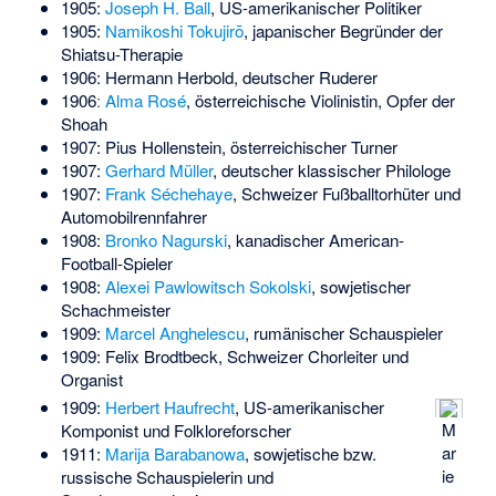
1905:
Joseph H. Ball
, US-amerikanischer Politiker
1905:
Namikoshi Tokujirō
, japanischer Begründer der
Shiatsu-Therapie
1906:
Hermann Herbold
, deutscher Ruderer
1906ː
Alma Rosé
, österreichische Violinistin, Opfer der
Shoah
1907:
Pius Hollenstein
, österreichischer Turner
1907:
Gerhard Müller
, deutscher klassischer Philologe
1907:
Frank Séchehaye
, Schweizer Fußballtorhüter und
Automobilrennfahrer
1908:
Bronko Nagurski
, kanadischer American-
Football-Spieler
1908:
Alexei Pawlowitsch Sokolski
, sowjetischer
Schachmeister
1909:
Marcel Anghelescu
, rumänischer Schauspieler
1909:
Felix Brodtbeck
, Schweizer Chorleiter und
Organist
1909:
Herbert Haufrecht
, US-amerikanischer
M
Komponist und Folkloreforscher
ar
1911:
Marija Barabanowa
, sowjetische bzw.
ie
russische Schauspielerin und