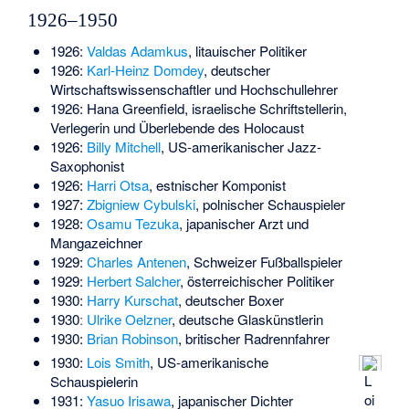
1926–1950
1926:
Valdas Adamkus
, litauischer Politiker
1926:
Karl-Heinz Domdey
, deutscher
Wirtschaftswissenschaftler und Hochschullehrer
1926:
Hana Greenfield
, israelische Schriftstellerin,
Verlegerin und Überlebende des Holocaust
1926:
Billy Mitchell
, US-amerikanischer Jazz-
Saxophonist
1926:
Harri Otsa
, estnischer Komponist
1927:
Zbigniew Cybulski
, polnischer Schauspieler
1928:
Osamu Tezuka
, japanischer Arzt und
Mangazeichner
1929:
Charles Antenen
, Schweizer Fußballspieler
1929:
Herbert Salcher
, österreichischer Politiker
1930:
Harry Kurschat
, deutscher Boxer
1930ː
Ulrike Oelzner
, deutsche Glaskünstlerin
1930:
Brian Robinson
, britischer Radrennfahrer
1930:
Lois Smith
, US-amerikanische
L
Schauspielerin
oi
1931:
Yasuo Irisawa
, japanischer Dichter