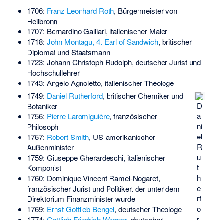
1706:
Franz Leonhard Roth
, Bürgermeister von
Heilbronn
1707:
Bernardino Galliari
, italienischer Maler
1718:
John Montagu, 4. Earl of Sandwich
, britischer
Diplomat und Staatsmann
1723:
Johann Christoph Rudolph
, deutscher Jurist und
Hochschullehrer
1743:
Angelo Agnoletto
, italienischer Theologe
1749:
Daniel Rutherford
, britischer Chemiker und
D
Botaniker
a
1756:
Pierre Laromiguière
, französischer
ni
Philosoph
el
1757:
Robert Smith
, US-amerikanischer
R
Außenminister
u
1759:
Giuseppe Gherardeschi
, italienischer
t
Komponist
h
1760:
Dominique-Vincent Ramel-Nogaret
,
e
französischer Jurist und Politiker, der unter dem
rf
Direktorium Finanzminister wurde
o
1769:
Ernst Gottlieb Bengel
, deutscher Theologe
r
1774:
Gottlieb Friedrich Wagner
, deutscher