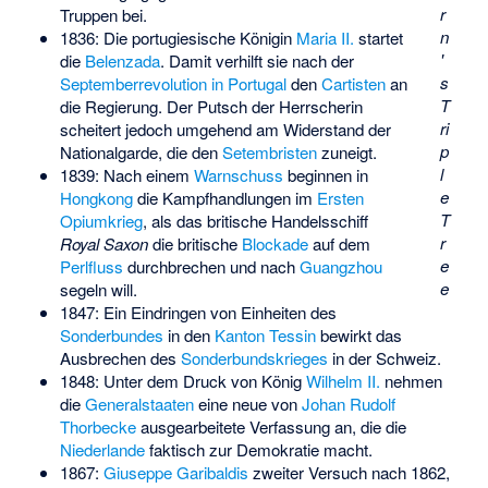
r
Truppen bei.
n
1836: Die portugiesische Königin
Maria II.
startet
'
die
Belenzada
. Damit verhilft sie nach der
s
Septemberrevolution in Portugal
den
Cartisten
an
T
die Regierung. Der Putsch der Herrscherin
ri
scheitert jedoch umgehend am Widerstand der
p
Nationalgarde, die den
Setembristen
zuneigt.
l
1839: Nach einem
Warnschuss
beginnen in
e
Hongkong
die Kampfhandlungen im
Ersten
T
Opiumkrieg
, als das britische Handelsschiff
r
Royal Saxon
die britische
Blockade
auf dem
e
Perlfluss
durchbrechen und nach
Guangzhou
e
segeln will.
1847: Ein Eindringen von Einheiten des
Sonderbundes
in den
Kanton Tessin
bewirkt das
Ausbrechen des
Sonderbundskrieges
in der Schweiz.
1848: Unter dem Druck von König
Wilhelm II.
nehmen
die
Generalstaaten
eine neue von
Johan Rudolf
Thorbecke
ausgearbeitete Verfassung an, die die
Niederlande
faktisch zur Demokratie macht.
1867:
Giuseppe Garibaldis
zweiter Versuch nach 1862,