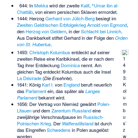
644: In
Mekka
wird der zweite
Kalif
,
ʿUmar ibn al-
Chattāb
, von einem persischen Sklaven ermordet.
1444: Herzog
Gerhard von Jülich-Berg
besiegt im
Zweiten Geldrischen Erbfolgekrieg
Arnold von Egmond
,
den
Herzog von Geldern
, in der
Schlacht bei Linnich
.
Aus Dankbarkeit stiftet Gerhard in der Folge den
Orden
von St. Hubertus
.
1493:
Christoph Kolumbus
entdeckt auf seiner
1
zweiten Reise eine Karibikinsel, die er nach dem
4
Tag ihrer Entdeckung
Dominica
nennt. Am
9
gleichen Tag entdeckt Kolumbus auch die Insel
3:
La Désirade
(
Die Ersehnte
).
K
1641: König
Karl I.
von
England
beruft neuerlich
ol
das
Parlament
ein, das später als
Langes
u
Parlament
bekannt wird.
m
1656: Der
Vertrag von Niemież
gewährt
Polen-
b
Litauen
und dem
Zarentum Russland
eine
u
zweijährige Verschnaufpause im
Russisch-
s’
Polnischen Krieg
. Der
Waffenstillstand
ist durch
z
das Eingreifen
Schwedens
in Polen ausgelöst
w
worden.