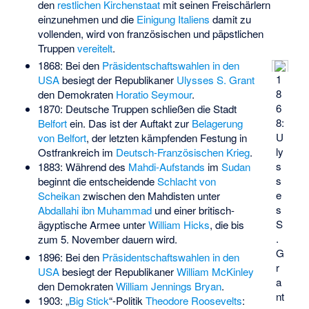
den
restlichen Kirchenstaat
mit seinen Freischärlern
einzunehmen und die
Einigung Italiens
damit zu
vollenden, wird von französischen und päpstlichen
Truppen
vereitelt
.
1868: Bei den
Präsidentschaftswahlen in den
1
USA
besiegt der Republikaner
Ulysses S. Grant
8
den Demokraten
Horatio Seymour
.
6
1870: Deutsche Truppen schließen die Stadt
8:
Belfort
ein. Das ist der Auftakt zur
Belagerung
U
von Belfort
, der letzten kämpfenden Festung in
ly
Ostfrankreich im
Deutsch-Französischen Krieg
.
s
1883: Während des
Mahdi-Aufstands
im
Sudan
s
beginnt die entscheidende
Schlacht von
e
Scheikan
zwischen den Mahdisten unter
s
Abdallahi ibn Muhammad
und einer britisch-
S
ägyptische Armee unter
William Hicks
, die bis
.
zum 5. November dauern wird.
G
1896: Bei den
Präsidentschaftswahlen in den
r
USA
besiegt der Republikaner
William McKinley
a
den Demokraten
William Jennings Bryan
.
nt
1903: „
Big Stick
“-Politik
Theodore Roosevelts
: