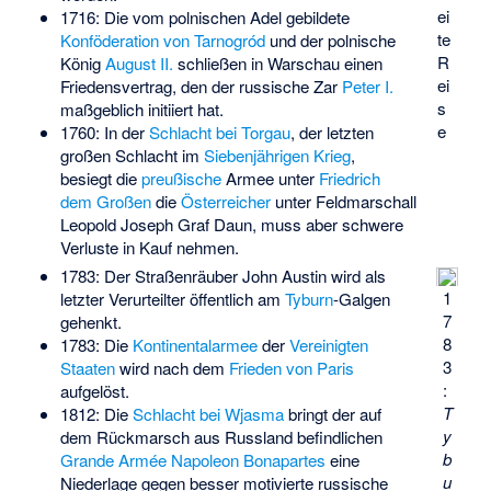
ei
1716: Die vom polnischen Adel gebildete
te
Konföderation von Tarnogród
und der polnische
R
König
August II.
schließen in Warschau einen
ei
Friedensvertrag, den der russische Zar
Peter I.
s
maßgeblich initiiert hat.
e
1760: In der
Schlacht bei Torgau
, der letzten
großen Schlacht im
Siebenjährigen Krieg
,
besiegt die
preußische
Armee unter
Friedrich
dem Großen
die
Österreicher
unter Feldmarschall
Leopold Joseph Graf Daun
, muss aber schwere
Verluste in Kauf nehmen.
1783: Der Straßenräuber John Austin wird als
1
letzter Verurteilter öffentlich am
Tyburn
-Galgen
7
gehenkt.
8
1783: Die
Kontinentalarmee
der
Vereinigten
3
Staaten
wird nach dem
Frieden von Paris
:
aufgelöst.
T
1812: Die
Schlacht bei Wjasma
bringt der auf
y
dem Rückmarsch aus Russland befindlichen
b
Grande Armée
Napoleon Bonapartes
eine
u
Niederlage gegen besser motivierte russische