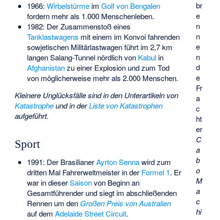
br
1966:
Wirbelstürme
im
Golf von Bengalen
e
fordern mehr als 1.000 Menschenleben.
n
1982: Der Zusammenstoß eines
n
Tanklastwagens
mit einem im Konvoi fahrenden
e
sowjetischen Militärlastwagen führt im 2,7 km
n
langen
Salang-Tunnel
nördlich von
Kabul
in
d
Afghanistan
zu einer Explosion und zum Tod
e
von möglicherweise mehr als 2.000 Menschen.
Fr
Kleinere Unglücksfälle sind in den Unterartikeln von
a
Katastrophe
und in der
Liste von Katastrophen
c
aufgeführt.
ht
er
C
Sport
a
b
1991: Der Brasilianer
Ayrton Senna
wird zum
o
dritten Mal Fahrerweltmeister in der
Formel 1
. Er
M
war in dieser
Saison
von Beginn an
a
Gesamtführender und siegt im abschließenden
c
Rennen um den
Großen Preis von Australien
hi
auf dem
Adelaide Street Circuit
.