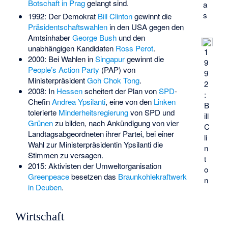
Botschaft in Prag
gelangt sind.
a
s
1992: Der Demokrat
Bill Clinton
gewinnt die
Präsidentschaftswahlen
in den USA gegen den
Amtsinhaber
George Bush
und den
unabhängigen Kandidaten
Ross Perot
.
1
2000: Bei Wahlen in
Singapur
gewinnt die
9
People’s Action Party
(PAP) von
9
Ministerpräsident
Goh Chok Tong
.
2
2008: In
Hessen
scheitert der Plan von
SPD
-
:
Chefin
Andrea Ypsilanti
, eine von den
Linken
B
tolerierte
Minderheitsregierung
von SPD und
ill
Grünen
zu bilden, nach Ankündigung von vier
C
Landtagsabgeordneten ihrer Partei, bei einer
li
Wahl zur Ministerpräsidentin Ypsilanti die
n
Stimmen zu versagen.
t
2015: Aktivisten der Umweltorganisation
o
Greenpeace
besetzen das
Braunkohlekraftwerk
n
in Deuben
.
Wirtschaft