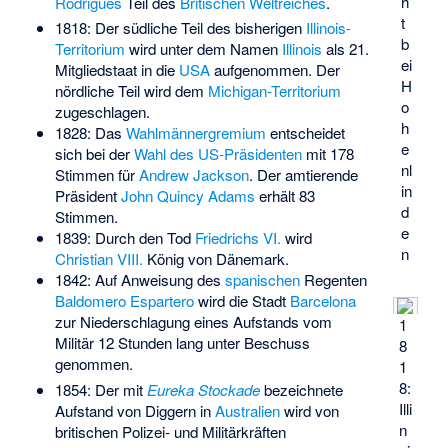
h
Rodrigues
Teil des
Britischen Weltreiches
.
t
1818: Der südliche Teil des bisherigen
Illinois-
b
Territorium
wird unter dem Namen
Illinois
als 21.
ei
Mitgliedstaat in die
USA
aufgenommen. Der
H
nördliche Teil wird dem
Michigan-Territorium
o
zugeschlagen.
h
1828: Das
Wahlmännergremium
entscheidet
e
sich bei der
Wahl des US-Präsidenten
mit 178
nl
Stimmen für
Andrew Jackson
. Der amtierende
in
Präsident
John Quincy Adams
erhält 83
d
Stimmen.
e
1839: Durch den Tod
Friedrichs VI.
wird
n
Christian VIII.
König von Dänemark.
1842: Auf Anweisung des
spanischen
Regenten
Baldomero Espartero
wird die Stadt
Barcelona
zur Niederschlagung eines Aufstands vom
1
Militär 12 Stunden lang unter Beschuss
8
genommen.
1
8:
1854: Der mit
Eureka Stockade
bezeichnete
Illi
Aufstand von Diggern in
Australien
wird von
n
britischen Polizei- und Militärkräften