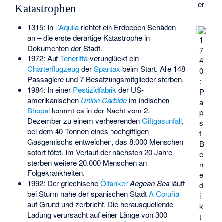
er
Katastrophen
1315: In
L’Aquila
richtet ein Erdbeben Schäden
an – die erste derartige Katastrophe in
1
Dokumenten der Stadt.
7
1972: Auf
Teneriffa
verunglückt ein
4
Charterflugzeug
der
Spantax
beim Start. Alle 148
0
Passagiere und 7 Besatzungsmitglieder sterben.
:
1984: In einer
Pestizidfabrik
der US-
P
amerikanischen
Union Carbide
im indischen
a
Bhopal
kommt es in der Nacht vom 2.
p
Dezember zu einem verheerenden
Giftgasunfall
,
s
bei dem 40 Tonnen eines hochgiftigen
t
Gasgemischs entweichen, das 8.000 Menschen
B
sofort tötet. Im Verlauf der nächsten 20 Jahre
e
sterben weitere 20.000 Menschen an
n
Folgekrankheiten.
e
1992: Der griechische
Öltanker
Aegean Sea
läuft
d
bei Sturm nahe der spanischen Stadt
A Coruña
i
auf Grund und zerbricht. Die herausquellende
k
Ladung verursacht auf einer Länge von 300
t