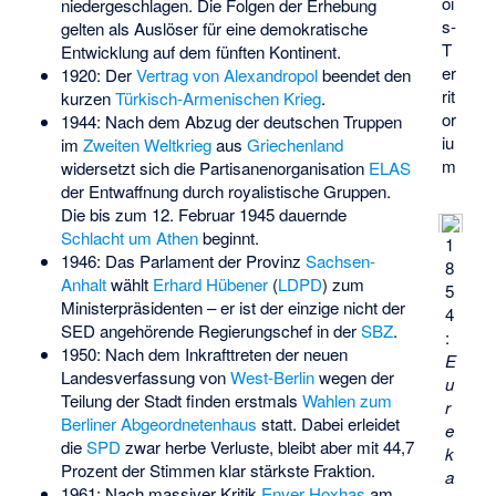
oi
niedergeschlagen. Die Folgen der Erhebung
s-
gelten als Auslöser für eine demokratische
T
Entwicklung auf dem fünften Kontinent.
er
1920: Der
Vertrag von Alexandropol
beendet den
rit
kurzen
Türkisch-Armenischen Krieg
.
or
1944: Nach dem Abzug der deutschen Truppen
iu
im
Zweiten Weltkrieg
aus
Griechenland
m
widersetzt sich die Partisanenorganisation
ELAS
der Entwaffnung durch royalistische Gruppen.
Die bis zum 12. Februar 1945 dauernde
Schlacht um Athen
beginnt.
1
1946: Das Parlament der Provinz
Sachsen-
8
Anhalt
wählt
Erhard Hübener
(
LDPD
) zum
5
Ministerpräsidenten – er ist der einzige nicht der
4
SED angehörende Regierungschef in der
SBZ
.
:
1950: Nach dem Inkrafttreten der neuen
E
Landesverfassung von
West-Berlin
wegen der
u
Teilung der Stadt finden erstmals
Wahlen zum
r
Berliner Abgeordnetenhaus
statt. Dabei erleidet
e
die
SPD
zwar herbe Verluste, bleibt aber mit 44,7
k
Prozent der Stimmen klar stärkste Fraktion.
a
1961: Nach massiver Kritik
Enver Hoxhas
am