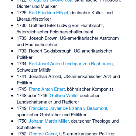
Dichter und Musiker
1729:
Karl Friedrich Flögel
, deutscher Kultur- und
Literaturhistoriker
1730:
Gottfried Eitel Ludwig von Humbracht
,
österreichischer Feldmarschallleutnant
1733:
Joseph Brown
, US-amerikanischer Astronom
und Hochschullehrer
1733:
Robert Goldsborough
, US-amerikanischer
Politiker
1734:
Karl Josef Anton Leodegar von Bachmann
,
Schweizer Militär
1741:
Jonathan Arnold
, US-amerikanischer Arzt und
Politiker
1745:
Franz Anton Ernst
, böhmischer Komponist
1748 oder 1749:
Gottlieb Welté
, deutscher
Landschaftsmaler und Radierer
1749:
Francisco Javier de Lizana y Beaumont
,
spanischer Geistlicher und Politiker
1750:
Johann Martin Miller
, deutscher Theologe und
Schriftsteller
1752:
George Cabot
, US-amerikanischer Politiker