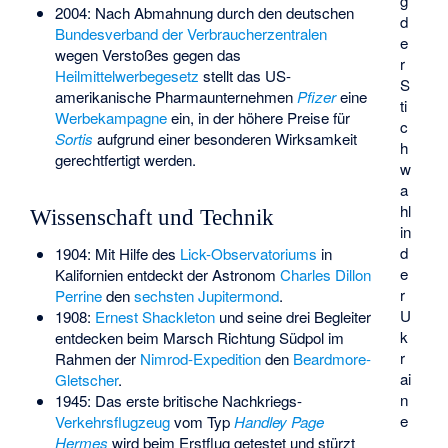
g
2004: Nach Abmahnung durch den deutschen
d
Bundesverband der Verbraucherzentralen
e
wegen Verstoßes gegen das
r
Heilmittelwerbegesetz
stellt das US-
S
amerikanische Pharmaunternehmen
Pfizer
eine
ti
Werbekampagne
ein, in der höhere Preise für
c
Sortis
aufgrund einer besonderen Wirksamkeit
h
gerechtfertigt werden.
w
a
hl
Wissenschaft und Technik
in
d
1904: Mit Hilfe des
Lick-Observatoriums
in
e
Kalifornien entdeckt der Astronom
Charles Dillon
r
Perrine
den
sechsten Jupitermond
.
U
1908:
Ernest Shackleton
und seine drei Begleiter
k
entdecken beim Marsch Richtung Südpol im
r
Rahmen der
Nimrod-Expedition
den
Beardmore-
ai
Gletscher
.
n
1945: Das erste britische Nachkriegs-
e
Verkehrsflugzeug
vom Typ
Handley Page
Hermes
wird beim Erstflug getestet und stürzt