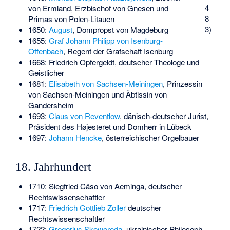
4
von Ermland, Erzbischof von Gnesen und
8
Primas von Polen-Litauen
3)
1650:
August
, Dompropst von Magdeburg
1655:
Graf Johann Philipp von Isenburg-
Offenbach
, Regent der Grafschaft Isenburg
1668:
Friedrich Opfergeldt
, deutscher Theologe und
Geistlicher
1681:
Elisabeth von Sachsen-Meiningen
, Prinzessin
von Sachsen-Meiningen und Äbtissin von
Gandersheim
1693:
Claus von Reventlow
, dänisch-deutscher Jurist,
Präsident des Højesteret und Domherr in Lübeck
1697:
Johann Hencke
, österreichischer Orgelbauer
18. Jahrhundert
1710:
Siegfried Cäso von Aeminga
, deutscher
Rechtswissenschaftler
1717:
Friedrich Gottlieb Zoller
deutscher
Rechtswissenschaftler
1722:
Gregorius Skoworoda
, ukrainischer Philosoph,