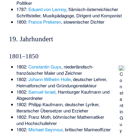
Politiker
1787:
Eduard von Lannoy
, flämisch-österreichischer
Schriftsteller, Musikpädagoge, Dirigent und Komponist
1800:
France Prešeren
, slowenischer Dichter
19. Jahrhundert
1801–1850
1802:
Constantin Guys
, niederländisch-
französischer Maler und Zeichner
C
1802:
Johann Wilhelm Holle
, deutscher Lehrer,
o
Heimatforscher und Gründungsredakteur
n
1802:
Samuel Israel
, Hamburger Kaufmann und
st
Abgeordneter
a
1802:
Philipp Kaufmann
, deutscher Lyriker,
nt
literarischer Übersetzer und Erzieher
in
1802:
Franz Moth
, böhmischer Mathematiker
G
und Hochschullehrer
u
1802:
Michael Seymour
, britischer Marineoffizier
y