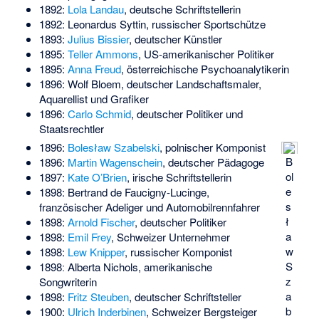
1892:
Lola Landau
, deutsche Schriftstellerin
1892:
Leonardus Syttin
, russischer Sportschütze
1893:
Julius Bissier
, deutscher Künstler
1895:
Teller Ammons
, US-amerikanischer Politiker
1895:
Anna Freud
, österreichische Psychoanalytikerin
1896:
Wolf Bloem
, deutscher Landschaftsmaler,
Aquarellist und Grafiker
1896:
Carlo Schmid
, deutscher Politiker und
Staatsrechtler
1896:
Bolesław Szabelski
, polnischer Komponist
B
1896:
Martin Wagenschein
, deutscher Pädagoge
ol
1897:
Kate O’Brien
, irische Schriftstellerin
e
1898:
Bertrand de Faucigny-Lucinge
,
s
französischer Adeliger und Automobilrennfahrer
ł
1898:
Arnold Fischer
, deutscher Politiker
a
1898:
Emil Frey
, Schweizer Unternehmer
w
1898:
Lew Knipper
, russischer Komponist
S
1898ː
Alberta Nichols
, amerikanische
z
Songwriterin
a
1898:
Fritz Steuben
, deutscher Schriftsteller
b
1900:
Ulrich Inderbinen
, Schweizer Bergsteiger