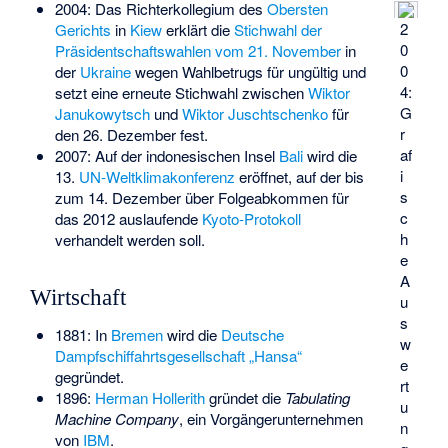
2004: Das Richterkollegium des
Obersten
2
Gerichts
in
Kiew
erklärt die
Stichwahl der
0
Präsidentschaftswahlen vom 21. November
in
0
der
Ukraine
wegen Wahlbetrugs für ungültig und
4:
setzt eine erneute Stichwahl zwischen
Wiktor
G
Janukowytsch
und
Wiktor Juschtschenko
für
r
den 26. Dezember fest.
af
2007: Auf der indonesischen Insel
Bali
wird die
i
13.
UN-Weltklimakonferenz
eröffnet, auf der bis
s
zum 14. Dezember über Folgeabkommen für
c
das 2012 auslaufende
Kyoto-Protokoll
h
verhandelt werden soll.
e
A
Wirtschaft
u
s
1881: In
Bremen
wird die
Deutsche
w
Dampfschiffahrtsgesellschaft „Hansa“
e
gegründet.
rt
1896:
Herman Hollerith
gründet die
Tabulating
u
Machine Company
, ein Vorgängerunternehmen
n
von
IBM
.