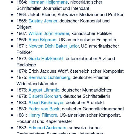
1864:
Herman Heijermans
, niederländischer
Schriftsteller, Journalist und Intendant
1864:
Jakob Steiner
, Schweizer Mediziner und Politiker
1865:
Gustav Jenner
, deutscher Komponist und
Dirigent
1867:
William John Bowser
, kanadischer Politiker
1869:
Anne Brigman
, US-amerikanische Fotografin
1871:
Newton Diehl Baker junior
, US-amerikanischer
Politiker
1872:
Guido Holzknecht
, österreichischer Arzt und
Radiologe
1874:
Erich Jacques Wolff
, österreichischer Komponist
1875:
Bernhard Lichtenberg
, deutscher Priester,
Widerstandskämpfer
1876:
August Lämmle
, deutscher Mundartdichter
1878:
Elsbeth Borchart
, deutsche Schriftstellerin
1880:
Albert Kirchmayer
, deutscher Architekt
1880:
Fedor von Bock
, deutscher Generalfeldmarschall
1881:
Henry Fillmore
, US-amerikanischer Komponist,
Posaunist und Kapellmeister
1882:
Edmond Audemars
, schweizerischer
Radrennfahrer, Flugpionier und Unternehmer