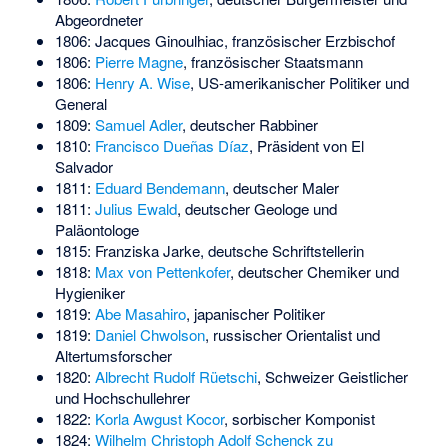
Abgeordneter
1806:
Jacques Ginoulhiac
, französischer Erzbischof
1806:
Pierre Magne
, französischer Staatsmann
1806:
Henry A. Wise
, US-amerikanischer Politiker und
General
1809:
Samuel Adler
, deutscher Rabbiner
1810:
Francisco Dueñas Díaz
, Präsident von El
Salvador
1811:
Eduard Bendemann
, deutscher Maler
1811:
Julius Ewald
, deutscher Geologe und
Paläontologe
1815:
Franziska Jarke
, deutsche Schriftstellerin
1818:
Max von Pettenkofer
, deutscher Chemiker und
Hygieniker
1819:
Abe Masahiro
, japanischer Politiker
1819:
Daniel Chwolson
, russischer Orientalist und
Altertumsforscher
1820:
Albrecht Rudolf Rüetschi
, Schweizer Geistlicher
und Hochschullehrer
1822:
Korla Awgust Kocor
, sorbischer Komponist
1824:
Wilhelm Christoph Adolf Schenck zu