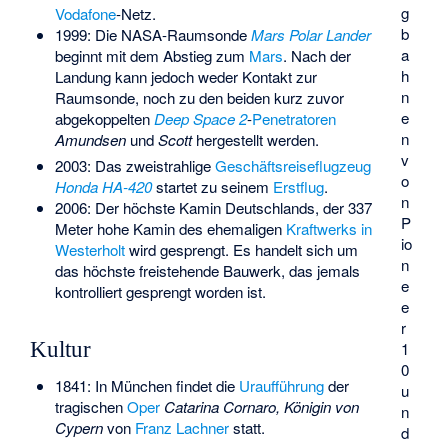
g
Vodafone
-Netz.
b
1999: Die NASA-Raumsonde
Mars Polar Lander
a
beginnt mit dem Abstieg zum
Mars
. Nach der
h
Landung kann jedoch weder Kontakt zur
n
Raumsonde, noch zu den beiden kurz zuvor
e
abgekoppelten
Deep Space 2
-
Penetratoren
n
Amundsen
und
Scott
hergestellt werden.
v
2003: Das zweistrahlige
Geschäftsreiseflugzeug
o
Honda HA-420
startet zu seinem
Erstflug
.
n
2006: Der höchste Kamin Deutschlands, der 337
P
Meter hohe Kamin des ehemaligen
Kraftwerks in
io
Westerholt
wird gesprengt. Es handelt sich um
n
das höchste freistehende Bauwerk, das jemals
e
kontrolliert gesprengt worden ist.
e
r
Kultur
1
0
1841: In München findet die
Uraufführung
der
u
tragischen
Oper
Catarina Cornaro, Königin von
n
Cypern
von
Franz Lachner
statt.
d