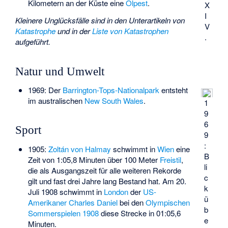
Kilometern an der Küste eine
Ölpest
.
X
I
Kleinere Unglücksfälle sind in den Unterartikeln von
V
Katastrophe
und in der
Liste von Katastrophen
.
aufgeführt.
Natur und Umwelt
1969: Der
Barrington-Tops-Nationalpark
entsteht
im australischen
New South Wales
.
1
9
6
Sport
9
:
1905:
Zoltán von Halmay
schwimmt in
Wien
eine
B
Zeit von 1:05,8 Minuten über 100 Meter
Freistil
,
li
die als Ausgangszeit für alle weiteren Rekorde
c
gilt und fast drei Jahre lang Bestand hat. Am 20.
k
Juli 1908 schwimmt in
London
der
US-
ü
Amerikaner
Charles Daniel
bei den
Olympischen
b
Sommerspielen 1908
diese Strecke in 01:05,6
e
Minuten.