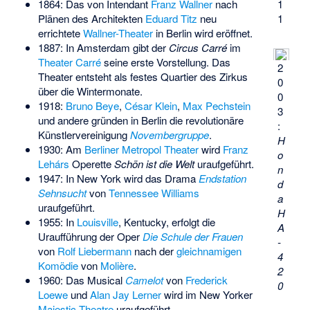
1864: Das von Intendant
Franz Wallner
nach
1
Plänen des Architekten
Eduard Titz
neu
1
errichtete
Wallner-Theater
in Berlin wird eröffnet.
1887: In Amsterdam gibt der
Circus Carré
im
Theater Carré
seine erste Vorstellung. Das
2
Theater entsteht als festes Quartier des Zirkus
0
über die Wintermonate.
0
1918:
Bruno Beye
,
César Klein
,
Max Pechstein
3
und andere gründen in Berlin die revolutionäre
:
Künstlervereinigung
Novembergruppe
.
H
1930: Am
Berliner
Metropol Theater
wird
Franz
o
Lehárs
Operette
Schön ist die Welt
uraufgeführt.
n
1947: In New York wird das Drama
Endstation
d
Sehnsucht
von
Tennessee Williams
a
uraufgeführt.
H
1955: In
Louisville
, Kentucky, erfolgt die
A
Uraufführung der Oper
Die Schule der Frauen
-
von
Rolf Liebermann
nach der
gleichnamigen
4
Komödie
von
Molière
.
2
1960: Das Musical
Camelot
von
Frederick
0
Loewe
und
Alan Jay Lerner
wird im New Yorker
Majestic Theatre
uraufgeführt.