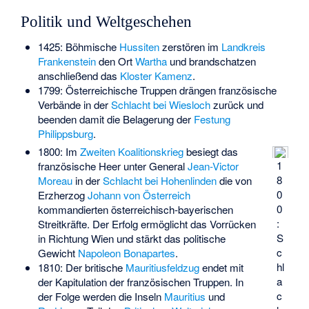
Politik und Weltgeschehen
1425: Böhmische
Hussiten
zerstören im
Landkreis
Frankenstein
den Ort
Wartha
und brandschatzen
anschließend das
Kloster Kamenz
.
1799: Österreichische Truppen drängen französische
Verbände in der
Schlacht bei Wiesloch
zurück und
beenden damit die Belagerung der
Festung
Philippsburg
.
1800: Im
Zweiten Koalitionskrieg
besiegt das
1
französische Heer unter General
Jean-Victor
8
Moreau
in der
Schlacht bei Hohenlinden
die von
0
Erzherzog
Johann von Österreich
0
kommandierten österreichisch-bayerischen
:
Streitkräfte. Der Erfolg ermöglicht das Vorrücken
S
in Richtung Wien und stärkt das politische
c
Gewicht
Napoleon Bonapartes
.
hl
1810: Der britische
Mauritiusfeldzug
endet mit
a
der Kapitulation der französischen Truppen. In
c
der Folge werden die Inseln
Mauritius
und