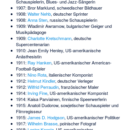
Schauspielerin, Blues- und Jazz-Sängerin
1907:
Bror Marklund
, schwedischer Bildhauer
1908:
Walter Nehb
, deutscher Sprinter
1908:
Anna Sten
, russische Schauspielerin
1909:
Wladimir Awramow
, bulgarischer Geiger und
Musikpädagoge
1909:
Charlotte Kretschmann
, deutsche
Supercentenarian
1910:
Jean Emily Henley
, US-amerikanische
Anästhesistin
1911:
Ray Hanken
, US-amerikanischer American-
Football-Spieler
1911:
Nino Rota
, italienischer Komponist
1912:
Helmut Kindler
, deutscher Verleger
1912:
Wilfrid Perraudin
, französischer Maler
1914:
Irving Fine
, US-amerikanischer Komponist
1914:
Kaisa Parviainen
, finnische Speerwerferin
1915:
Anatoli Dudorow
, sowjetischer Schauspieler und
Filmregisseur
1915:
James D. Hodgson
, US-amerikanischer Politiker
1917:
Wilhelm Brasse
, polnischer Fotograf
1918:
Lester Koenig
, US-amerikanischer