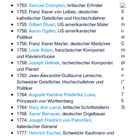
1753:
Samuel Crompton
, britischer Erfinder
S
1753:
Franz Xaver von Leibes
, deutscher
a
katholischer Geistlicher und Hochschullehrer
m
1755:
Gilbert Stuart
, US-amerikanischer Maler
u
1756:
Aaron Ogden
, US-amerikanischer
el
Politiker
C
1756:
Franz Xaver Mezler
, deutscher Mediziner
ro
1758:
Louis Adam
, französischer Komponist
m
und Klaviervirtuose
pt
1758:
Joseph Gelinek
, tschechischer Komponist
o
und Pianist
n
1763:
Jean-Alexandre-Guillaume Leresche
,
(*
Schweizer Geistlicher, Hochschullehrer und
1
Politiker
7
1764:
Auguste Karoline Friederike Luise
,
5
Prinzessin von Württemberg
3)
1764:
Mary Ann Lamb
, britische Schriftstellerin
1768:
Xaver Bernauer
, deutscher Orgelbauer
1774:
Joseph Friedrich von Palombini
,
italienischer General
1777:
Heinrich Escher
, Schweizer Kaufmann und