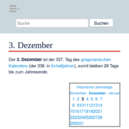
3. Dezember
Der
3. Dezember
ist der 337. Tag des
gregorianischen
Kalenders
(der 338. in
Schaltjahren
), somit bleiben 28 Tage
bis zum Jahresende.
Historische Jahrestage
November
·
Dezember
·
Januar
1
2
3
4
5
6
7
8
9
10
11
12
13
14
15
16
17
18
19
20
21
22
23
24
25
26
27
28
29
30
31