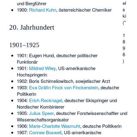
el
und Bergführer
s
1900:
Richard Kuhn
, österreichischer Chemiker
ki
(*
20. Jahrhundert
1
8
1901–1925
9
6
1901:
Eugen Hund
, deutscher politischer
)
Funktionär
1901:
Mildred Wiley
, US-amerikanische
Hochspringerin
1902:
Boris Schimeliowitsch
, sowjetischer Arzt
1903:
Eva Gräfin Finck von Finckenstein
, deutsche
Politikerin
1904:
Erich Recknagel
, deutscher Skispringer und
Nordischer Kombinierer
1905:
Julius Speer
, deutscher Forstwissenschaftler und
Wissenschaftsorganisator
1906:
Marie-Charlotte Wasmuht
, deutsche Politikerin
1907:
Connee Boswell
, US-amerikanische