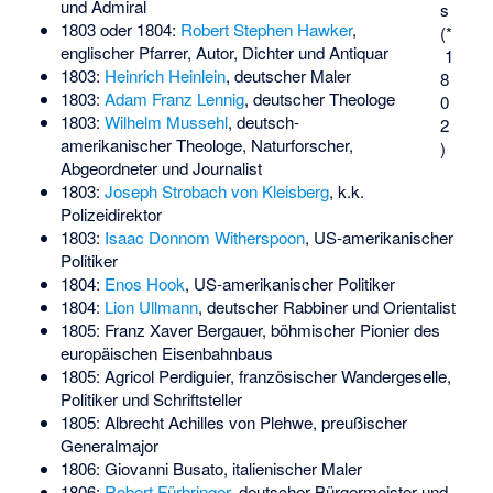
und Admiral
s
1803 oder 1804:
Robert Stephen Hawker
,
(*
englischer Pfarrer, Autor, Dichter und Antiquar
1
1803:
Heinrich Heinlein
, deutscher Maler
8
1803:
Adam Franz Lennig
, deutscher Theologe
0
1803:
Wilhelm Mussehl
, deutsch-
2
amerikanischer Theologe, Naturforscher,
)
Abgeordneter und Journalist
1803:
Joseph Strobach von Kleisberg
, k.k.
Polizeidirektor
1803:
Isaac Donnom Witherspoon
, US-amerikanischer
Politiker
1804:
Enos Hook
, US-amerikanischer Politiker
1804:
Lion Ullmann
, deutscher Rabbiner und Orientalist
1805:
Franz Xaver Bergauer
, böhmischer Pionier des
europäischen Eisenbahnbaus
1805:
Agricol Perdiguier
, französischer Wandergeselle,
Politiker und Schriftsteller
1805:
Albrecht Achilles von Plehwe
, preußischer
Generalmajor
1806:
Giovanni Busato
, italienischer Maler
1806:
Robert Fürbringer
, deutscher Bürgermeister und