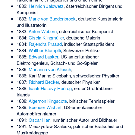
1882:
Heinrich Jalowetz
, österreichischer Dirigent und
Komponist
1883:
Marie von Buddenbrock
, deutsche Kunstmalerin
und Illustratorin
1883:
Anton Webern
, österreichischer Komponist
1884:
Gisela Klingmüller
, deutsche Malerin
1884:
Rajendra Prasad
, indischer Staatspräsident
1884:
Walther Stampfli
, Schweizer Politiker
1885:
Edward Lasker
, US-amerikanischer
Elektroingenieur, Schach- und Go-Spieler
1886ː
Marianna von Allesch
,
1886:
Karl Manne Siegbahn
, schwedischer Physiker
1887:
Richard Becker
, deutscher Physiker
1888:
Isaak HaLevy Herzog
, erster Großrabbiner
Irlands
1888:
Algernon Kingscote
, britischer Tennisspieler
1889:
Spencer Wishart
, US-amerikanischer
Automobilrennfahrer
1891:
Oscar Han
, rumänischer Autor und Bildhauer
1891:
Mieczysław Szaleski
, polnischer Bratschist und
Musikpädagoge