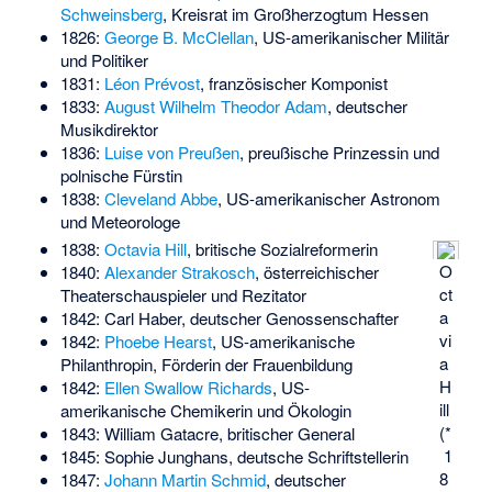
Schweinsberg
, Kreisrat im Großherzogtum Hessen
1826:
George B. McClellan
, US-amerikanischer Militär
und Politiker
1831:
Léon Prévost
, französischer Komponist
1833:
August Wilhelm Theodor Adam
, deutscher
Musikdirektor
1836:
Luise von Preußen
, preußische Prinzessin und
polnische Fürstin
1838:
Cleveland Abbe
, US-amerikanischer Astronom
und Meteorologe
1838:
Octavia Hill
, britische Sozialreformerin
O
1840:
Alexander Strakosch
, österreichischer
ct
Theaterschauspieler und Rezitator
a
1842:
Carl Haber
, deutscher Genossenschafter
vi
1842:
Phoebe Hearst
, US-amerikanische
a
Philanthropin, Förderin der Frauenbildung
H
1842:
Ellen Swallow Richards
, US-
ill
amerikanische Chemikerin und Ökologin
(*
1843:
William Gatacre
, britischer General
1
1845:
Sophie Junghans
, deutsche Schriftstellerin
8
1847:
Johann Martin Schmid
, deutscher