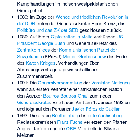
Kampfhandlungen im indisch-westpakistanischen
Grenzgebiet.
1989: Im Zuge der
Wende und friedlichen Revolution in
der DDR
treten der Generalsekretär Egon Krenz, das
Politbüro und das ZK der SED
geschlossen zurück.
1989: Auf ihrem
Gipfeltreffen in Malta
verkünden
US-
Präsident
George Bush
und Generalsekretär des
Zentralkomitees
der
Kommunistischen Partei der
Sowjetunion
(KPdSU)
Michail Gorbatschow
das Ende
des
Kalten Krieges
, Verhandlungen über
Abrüstungsverträge und wirtschaftliche
Zusammenarbeit.
1991: Die
Generalversammlung
der
Vereinten Nationen
wählt als ersten Vertreter einer afrikanischen Nation
den Ägypter
Boutros Boutros-Ghali
zum neuen
Generalsekretär
. Er tritt sein Amt am 1. Januar 1992 an
und folgt auf den Peruaner
Javier Pérez de Cuéllar
.
1993: Die ersten
Briefbomben
des
österreichischen
Rechtsextremisten
Franz Fuchs
verletzen den Pfarrer
August Janisch
und die
ORF
-Mitarbeiterin
Silvana
Meixner
.