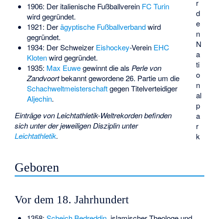
r
1906: Der italienische Fußballverein
FC Turin
d
wird gegründet.
e
1921: Der
ägyptische Fußballverband
wird
n
gegründet.
N
1934: Der Schweizer
Eishockey
-Verein
EHC
a
Kloten
wird gegründet.
ti
1935:
Max Euwe
gewinnt die als
Perle von
o
Zandvoort
bekannt gewordene 26. Partie um die
n
Schachweltmeisterschaft
gegen Titelverteidiger
al
Aljechin
.
p
Einträge von Leichtathletik-Weltrekorden befinden
a
sich unter der jeweiligen Disziplin unter
r
Leichtathletik
.
k
Geboren
Vor dem 18. Jahrhundert
1358:
Scheich Bedreddin
, islamischer Theologe und