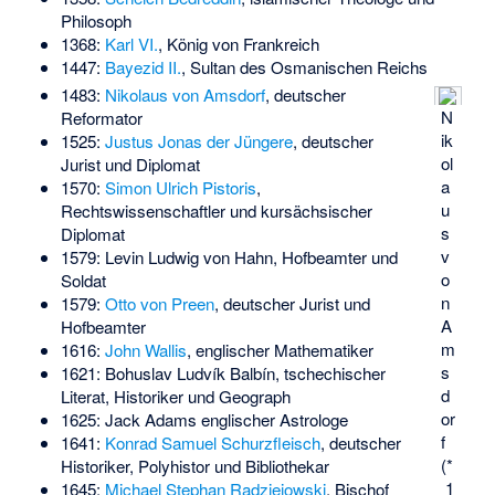
Philosoph
1368:
Karl VI.
, König von Frankreich
1447:
Bayezid II.
, Sultan des Osmanischen Reichs
1483:
Nikolaus von Amsdorf
, deutscher
N
Reformator
ik
1525:
Justus Jonas der Jüngere
, deutscher
ol
Jurist und Diplomat
a
1570:
Simon Ulrich Pistoris
,
u
Rechtswissenschaftler und kursächsischer
s
Diplomat
v
1579:
Levin Ludwig von Hahn
, Hofbeamter und
o
Soldat
n
1579:
Otto von Preen
, deutscher Jurist und
A
Hofbeamter
m
1616:
John Wallis
, englischer Mathematiker
s
1621:
Bohuslav Ludvík Balbín
, tschechischer
d
Literat, Historiker und Geograph
or
1625:
Jack Adams
englischer Astrologe
f
1641:
Konrad Samuel Schurzfleisch
, deutscher
(*
Historiker, Polyhistor und Bibliothekar
1
1645:
Michael Stephan Radziejowski
, Bischof