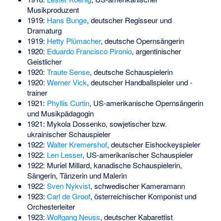
Musikproduzent
1919:
Hans Bunge
, deutscher Regisseur und
Dramaturg
1919:
Hetty Plümacher
, deutsche Opernsängerin
1920:
Eduardo Francisco Pironio
, argentinischer
Geistlicher
1920:
Traute Sense
, deutsche Schauspielerin
1920:
Werner Vick
, deutscher Handballspieler und -
trainer
1921:
Phyllis Curtin
, US-amerikanische Opernsängerin
und Musikpädagogin
1921:
Mykola Dossenko
, sowjetischer bzw.
ukrainischer Schauspieler
1922:
Walter Kremershof
, deutscher Eishockeyspieler
1922:
Len Lesser
, US-amerikanischer Schauspieler
1922:
Muriel Millard
, kanadische Schauspielerin,
Sängerin, Tänzerin und Malerin
1922:
Sven Nykvist
, schwedischer Kameramann
1923:
Carl de Groof
, österreichischer Komponist und
Orchesterleiter
1923:
Wolfgang Neuss
, deutscher Kabarettist