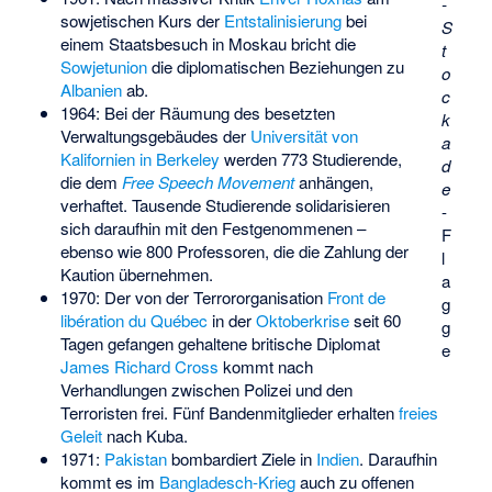
-
sowjetischen Kurs der
Entstalinisierung
bei
S
einem Staatsbesuch in Moskau bricht die
t
Sowjetunion
die diplomatischen Beziehungen zu
o
Albanien
ab.
c
1964: Bei der Räumung des besetzten
k
Verwaltungsgebäudes der
Universität von
a
Kalifornien in Berkeley
werden 773 Studierende,
d
die dem
Free Speech Movement
anhängen,
e
verhaftet. Tausende Studierende solidarisieren
-
sich daraufhin mit den Festgenommenen –
F
ebenso wie 800 Professoren, die die Zahlung der
l
Kaution übernehmen.
a
1970: Der von der Terrororganisation
Front de
g
libération du Québec
in der
Oktoberkrise
seit 60
g
Tagen gefangen gehaltene britische Diplomat
e
James Richard Cross
kommt nach
Verhandlungen zwischen Polizei und den
Terroristen frei. Fünf Bandenmitglieder erhalten
freies
Geleit
nach Kuba.
1971:
Pakistan
bombardiert Ziele in
Indien
. Daraufhin
kommt es im
Bangladesch-Krieg
auch zu offenen