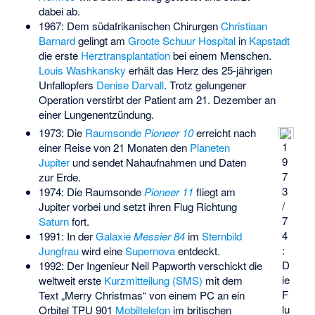
dabei ab.
1967: Dem südafrikanischen Chirurgen
Christiaan
Barnard
gelingt am
Groote Schuur Hospital
in
Kapstadt
die erste
Herztransplantation
bei einem Menschen.
Louis Washkansky
erhält das Herz des 25-jährigen
Unfallopfers
Denise Darvall
. Trotz gelungener
Operation verstirbt der Patient am 21. Dezember an
einer Lungenentzündung.
1973: Die
Raumsonde
Pioneer 10
erreicht nach
1
einer Reise von 21 Monaten den
Planeten
9
Jupiter
und sendet Nahaufnahmen und Daten
7
zur Erde.
3
1974: Die Raumsonde
Pioneer 11
fliegt am
/
Jupiter vorbei und setzt ihren Flug Richtung
7
Saturn
fort.
4
1991: In der
Galaxie
Messier 84
im
Sternbild
:
Jungfrau
wird eine
Supernova
entdeckt.
D
1992: Der Ingenieur Neil Papworth verschickt die
ie
weltweit erste
Kurzmitteilung (SMS)
mit dem
F
Text „Merry Christmas“ von einem PC an ein
lu
Orbitel TPU 901
Mobiltelefon
im britischen