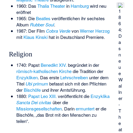
1960: Das
Thalia Theater
in
Hamburg
wird neu
1
eröffnet
8
1965: Die
Beatles
veröffentlichen ihr sechstes
6
Album
Rubber Soul
.
4:
1987: Der Film
Cobra Verde
von
Werner Herzog
D
mit
Klaus Kinski
hat in Deutschland Premiere.
a
s
Religion
n
e
1740: Papst
Benedikt XIV.
begründet in der
u
römisch-katholischen Kirche
die Tradition der
e
Enzykliken
. Das erste
Lehrschreiben
unter dem
W
Titel
Ubi primum
befasst sich mit den Pflichten
al
der
Bischöfe
und ihrer Amtsführung.
ln
1880:
Papst
Leo XIII.
veröffentlicht die
Enzyklika
er
Sancta Dei civitas
über die
-
Missionsgesellschaften
. Darin
ermuntert
er die
T
Bischöfe, „das Brot mit den Menschen zu
h
teilen“.
e
at