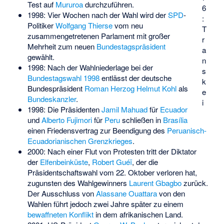
Test auf
Mururoa
durchzuführen.
6
1998: Vier Wochen nach der Wahl wird der
SPD
-
:
Politiker
Wolfgang Thierse
vom neu
T
zusammengetretenen Parlament mit großer
r
Mehrheit zum neuen
Bundestagspräsident
a
gewählt.
n
1998: Nach der Wahlniederlage bei der
s
Bundestagswahl 1998
entlässt der deutsche
k
Bundespräsident
Roman Herzog
Helmut Kohl
als
e
Bundeskanzler
.
i
1998: Die Präsidenten
Jamil Mahuad
für
Ecuador
und
Alberto Fujimori
für
Peru
schließen in
Brasília
einen Friedensvertrag zur Beendigung des
Peruanisch-
Ecuadorianischen Grenzkrieges
.
2000: Nach einer Flut von Protesten tritt der Diktator
der
Elfenbeinküste
,
Robert Guéï
, der die
Präsidentschaftswahl vom 22. Oktober verloren hat,
zugunsten des Wahlgewinners
Laurent Gbagbo
zurück.
Der Ausschluss von
Alassane Ouattara
von den
Wahlen führt jedoch zwei Jahre später zu einem
bewaffneten Konflikt
in dem afrikanischen Land.