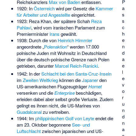
P
Reichskanzlers
Max von Baden
entlassen.
a
1920: In
Österreich
wird per Gesetz die
Kammer
s
für Arbeiter und Angestellte
eingerichtet.
s
1923: Reza Khan, der spätere Schah
Reza
c
Pahlavi
, wird vom iranischen Parlament zum
h
Premierminister
Irans
gewählt.
e
1938: Durch die von
Heinrich Himmler
n
angeordnete „
Polenaktion
“ werden 17.000
d
polnische Juden mit Wohnsitz in Deutschland
a
über die deutsch-polnische Grenze nach Polen
e
getrieben, darunter
Marcel Reich-Ranicki
.
l
1942: In der
Schlacht bei den Santa-Cruz-Inseln
e
im
Zweiten Weltkrieg
können die
Japaner
den
v
US-amerikanischen Flugzeugträger
Hornet
o
versenken und die
Enterprise
beschädigen,
r
erleiden dabei aber selbst große Verluste. Zudem
u
gelingt es ihnen nicht, die US-Marines von
n
Guadalcanal
zu vertreiben.
d
1944: Im
philippinischen
Golf von Leyte
endet die
n
am 23. Oktober begonnene
See- und
a
Luftschlacht
zwischen japanischen und US-
c