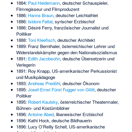
1884:
Paul Heidemann
, deutscher Schauspieler,
Filmregisseur und Filmproduzent
1886:
Hanns Braun
, deutscher Leichtathlet
1886:
Isidore Fattal
, syrischer Erzbischof
1886:
Désiré Ferry
, französischer Journalist und
Politiker
1888:
Toni Kleefisch
, deutscher Architekt
1889:
Franz Bernthaler
, österreichischer Lehrer und
Widerstandskämpfer gegen den Nationalsozialismus
1891:
Edith Jacobsohn
, deutsche Übersetzerin und
Verlegerin
1891:
Roy Knapp
, US-amerikanischer Perkussionist
und Musikpädagoge
1893:
Andreas Predöhl
, deutscher Ökonom
1895:
Josef-Ernst Fürst Fugger von Glött
, deutscher
Politiker
1895:
Robert Kautsky
, österreichischer Theatermaler,
Bühnen- und Kostümbildner
1896:
Antoine Abed
, libanesischer Erzbischof
1896:
Kathi Hock
, deutsche Bildhauerin
1896:
Lucy O’Reilly Schell
, US-amerikanische