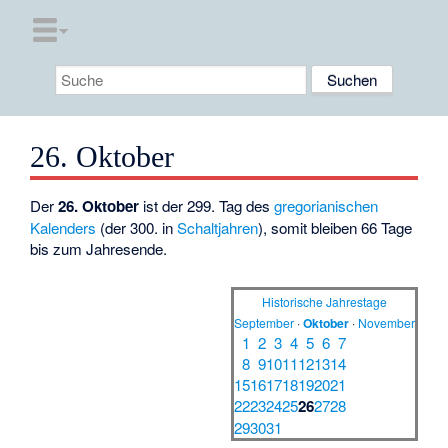
26. Oktober
Der
26. Oktober
ist der 299. Tag des
gregorianischen
Kalenders
(der 300. in
Schaltjahren
), somit bleiben 66 Tage
bis zum Jahresende.
Historische Jahrestage
September
·
Oktober
·
November
1
2
3
4
5
6
7
8
9
10
11
12
13
14
15
16
17
18
19
20
21
22
23
24
25
26
27
28
29
30
31