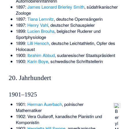
Automobilrennfahrerin
1897:
James Leonard Brierley Smith
, südafrikanischer
Zoologe
1897:
Tiana Lemnitz
, deutsche Opernsängerin
1897:
Henry Vahl
, deutscher Schauspieler
1899:
Lucien Brouha
, belgischer Ruderer und
Sportphysiologe
1899ː
Lilli Henoch
, deutsche Leichtathletin, Opfer des
Holocaust
1900:
Ibrahim Abbud
, sudanesischer Staatspräsident
1900:
Karin Boye
, schwedische Schriftstellerin
20. Jahrhundert
1901–1925
1901:
Herman Auerbach
, polnischer
Mathematiker
B
1902:
Vera Guilaroff
, kanadische Pianistin und
er
Komponistin
yl
1902:
Henrietta Hill Swope
, amerikanische