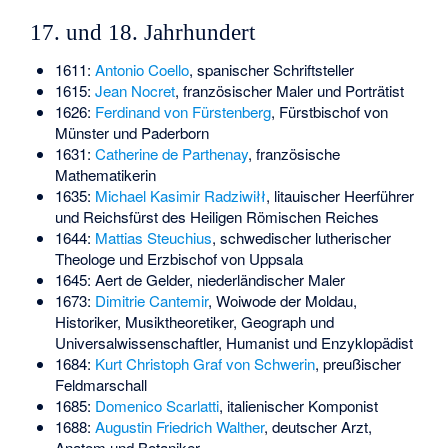
17. und 18. Jahrhundert
1611:
Antonio Coello
, spanischer Schriftsteller
1615:
Jean Nocret
, französischer Maler und Porträtist
1626:
Ferdinand von Fürstenberg
, Fürstbischof von
Münster und Paderborn
1631:
Catherine de Parthenay
, französische
Mathematikerin
1635:
Michael Kasimir Radziwiłł
, litauischer Heerführer
und Reichsfürst des Heiligen Römischen Reiches
1644:
Mattias Steuchius
, schwedischer lutherischer
Theologe und Erzbischof von Uppsala
1645:
Aert de Gelder
, niederländischer Maler
1673:
Dimitrie Cantemir
, Woiwode der Moldau,
Historiker, Musiktheoretiker, Geograph und
Universalwissenschaftler, Humanist und Enzyklopädist
1684:
Kurt Christoph Graf von Schwerin
, preußischer
Feldmarschall
1685:
Domenico Scarlatti
, italienischer Komponist
1688:
Augustin Friedrich Walther
, deutscher Arzt,
Anatom und Botaniker