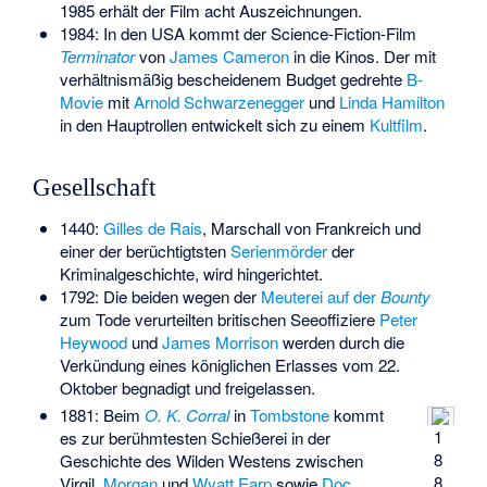
1985 erhält der Film acht Auszeichnungen.
1984: In den USA kommt der Science-Fiction-Film
Terminator
von
James Cameron
in die Kinos. Der mit
verhältnismäßig bescheidenem Budget gedrehte
B-
Movie
mit
Arnold Schwarzenegger
und
Linda Hamilton
in den Hauptrollen entwickelt sich zu einem
Kultfilm
.
Gesellschaft
1440:
Gilles de Rais
, Marschall von Frankreich und
einer der berüchtigtsten
Serienmörder
der
Kriminalgeschichte, wird hingerichtet.
1792: Die beiden wegen der
Meuterei auf der
Bounty
zum Tode verurteilten britischen Seeoffiziere
Peter
Heywood
und
James Morrison
werden durch die
Verkündung eines königlichen Erlasses vom 22.
Oktober begnadigt und freigelassen.
1881: Beim
O. K. Corral
in
Tombstone
kommt
1
es zur berühmtesten Schießerei in der
8
Geschichte des Wilden Westens zwischen
8
Virgil,
Morgan
und
Wyatt Earp
sowie
Doc