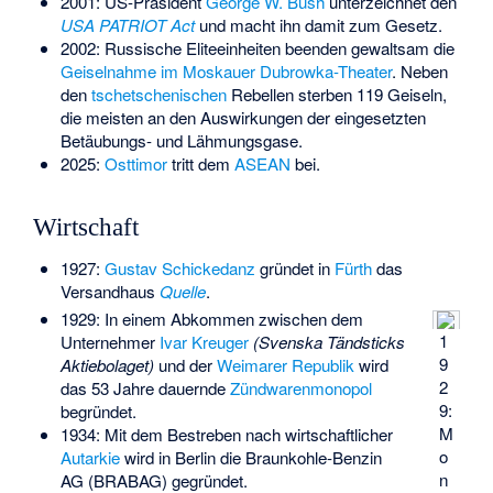
2001: US-Präsident
George W. Bush
unterzeichnet den
USA PATRIOT Act
und macht ihn damit zum Gesetz.
2002: Russische Eliteeinheiten beenden gewaltsam die
Geiselnahme im Moskauer Dubrowka-Theater
. Neben
den
tschetschenischen
Rebellen sterben 119 Geiseln,
die meisten an den Auswirkungen der eingesetzten
Betäubungs- und Lähmungsgase.
2025:
Osttimor
tritt dem
ASEAN
bei.
Wirtschaft
1927:
Gustav Schickedanz
gründet in
Fürth
das
Versandhaus
Quelle
.
1929: In einem Abkommen zwischen dem
1
Unternehmer
Ivar Kreuger
(Svenska Tändsticks
9
Aktiebolaget)
und der
Weimarer Republik
wird
2
das 53 Jahre dauernde
Zündwarenmonopol
9:
begründet.
M
1934: Mit dem Bestreben nach wirtschaftlicher
o
Autarkie
wird in Berlin die
Braunkohle-Benzin
n
AG
(BRABAG) gegründet.