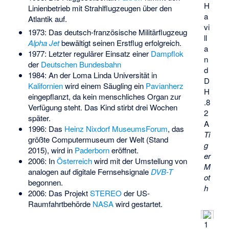
H
Linienbetrieb mit Strahlflugzeugen über den
a
Atlantik auf.
vi
1973: Das deutsch-französische Militärflugzeug
ll
Alpha Jet
bewältigt seinen Erstflug erfolgreich.
a
1977: Letzter regulärer Einsatz einer
Dampflok
n
der
Deutschen Bundesbahn
d
1984: An der Loma Linda Universität in
D
Kalifornien
wird einem Säugling ein
Pavianherz
H
eingepflanzt, da kein menschliches Organ zur
.8
Verfügung steht. Das Kind stirbt drei Wochen
2
später.
A
1996: Das
Heinz Nixdorf MuseumsForum
, das
Ti
größte Computermuseum der Welt (Stand
g
2015), wird in
Paderborn
eröffnet.
er
2006: In
Österreich
wird mit der Umstellung von
M
analogen auf digitale Fernsehsignale
DVB-T
ot
begonnen.
h
2006: Das Projekt
STEREO
der US-
Raumfahrtbehörde
NASA
wird gestartet.
1