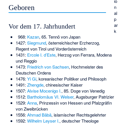
io
Geboren
n
al
p
ar
Vor dem 17. Jahrhundert
k
968:
Kazan
, 65. Tennō von Japan
1427:
Siegmund
, österreichischer Erzherzog,
Regent von Tirol und Vorderösterreich
1431:
Ercole I. d’Este
, Herzog von Ferrara, Modena
und Reggio
1473:
Friedrich von Sachsen
, Hochmeister des
Deutschen Ordens
1476:
Yi Gi
, koreanischer Politiker und Philosoph
1491:
Zhengde
, chinesischer Kaiser
1507:
Alvise Mocenigo I.
, 85. Doge von Venedig
1512:
Bartholomäus VI. Welser
, Augsburger Patrizier
1529:
Anna
, Prinzessin von Hessen und Pfalzgräfin
von Zweibrücken
1556:
Ahmad Bābā
, islamischer Rechtsgelehrter
1592:
Wilhelm Leyser I.
, deutscher Theologe