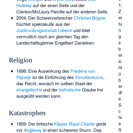
1:
Holliday
auf der einen Seite und der
Z
Clanton/McLaury-Familie auf der anderen Seite.
ei
2004: Der Schwerverbrecher
Christian Bogner
tu
flüchtet spektakulär aus der
n
Justizvollzugsanstalt Lübeck
und tötet
g
vermutlich noch am gleichen Tag den
s
Landschaftsgärtner Engelbert Danielsen.
b
er
Religion
ic
ht
1698: Eine Auswirkung des
Friedens von
ü
Rijswijk
ist die Einführung des
Simultaneums
,
b
das Recht, wonach im selben Staat der
er
evangelische
und der
katholische
Glaube frei
di
ausgeübt werden kann.
e
S
c
Katastrophen
hi
e
1859: Der britische
Klipper
Royal Charter
gerät
ß
vor
Anglesey
in einen schweren Sturm. Das