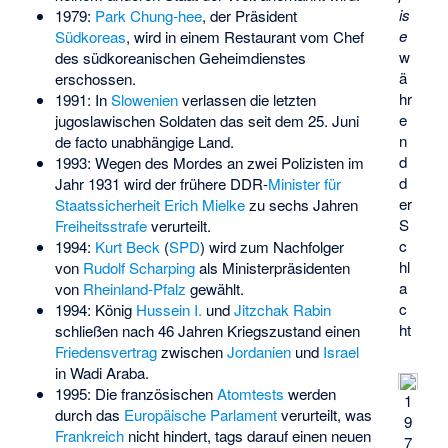
is
1979:
Park Chung-hee
, der Präsident
e
Südkoreas
, wird in einem Restaurant vom Chef
w
des südkoreanischen Geheimdienstes
ä
erschossen.
hr
1991: In
Slowenien
verlassen die letzten
e
jugoslawischen Soldaten das seit dem 25. Juni
n
de facto unabhängige Land.
d
1993: Wegen des Mordes an zwei Polizisten im
d
Jahr 1931 wird der frühere DDR-
Minister für
er
Staatssicherheit
Erich Mielke
zu sechs Jahren
S
Freiheitsstrafe
verurteilt.
c
1994:
Kurt Beck
(
SPD
) wird zum Nachfolger
hl
von
Rudolf Scharping
als Ministerpräsidenten
a
von
Rheinland-Pfalz
gewählt.
c
1994: König
Hussein I.
und
Jitzchak Rabin
ht
schließen nach 46 Jahren Kriegszustand einen
Friedensvertrag
zwischen
Jordanien
und
Israel
in
Wadi Araba
.
1995: Die französischen
Atomtests
werden
1
durch das
Europäische Parlament
verurteilt, was
9
Frankreich
nicht hindert, tags darauf einen neuen
7