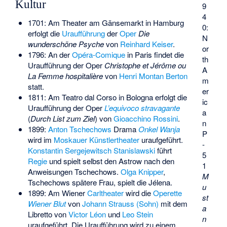
Kultur
9
4
1701: Am
Theater am Gänsemarkt
in Hamburg
0:
erfolgt die
Uraufführung
der
Oper
Die
N
wunderschöne Psyche
von
Reinhard Keiser
.
or
1796: An der
Opéra-Comique
in Paris findet die
th
Uraufführung der Oper
Christophe et Jérôme ou
A
La Femme hospitalière
von
Henri Montan Berton
m
statt.
er
1811: Am Teatro dal Corso in Bologna erfolgt die
ic
Uraufführung der Oper
L’equivoco stravagante
a
(
Durch List zum Ziel
) von
Gioacchino Rossini
.
n
1899:
Anton Tschechows
Drama
Onkel Wanja
P
wird im
Moskauer Künstlertheater
uraufgeführt.
-
Konstantin Sergejewitsch Stanislawski
führt
5
Regie
und spielt selbst den Astrow nach den
1
Anweisungen Tschechows.
Olga Knipper
,
M
Tschechows spätere Frau, spielt die Jélena.
u
1899: Am Wiener
Carltheater
wird die
Operette
st
Wiener Blut
von
Johann Strauss (Sohn)
mit dem
a
Libretto von
Victor Léon
und
Leo Stein
n
uraufgeführt. Die Uraufführung wird zu einem