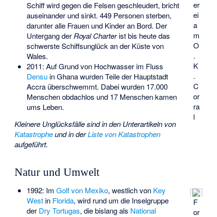
er
Schiff wird gegen die Felsen geschleudert, bricht
ei
auseinander und sinkt. 449 Personen sterben,
a
darunter alle Frauen und Kinder an Bord. Der
m
Untergang der
Royal Charter
ist bis heute das
O
schwerste
Schiffsunglück
an der Küste von
.
Wales.
K
2011: Auf Grund von Hochwasser im Fluss
.
Densu
in Ghana wurden Teile der Hauptstadt
C
Accra überschwemmt. Dabei wurden 17.000
or
Menschen obdachlos und 17 Menschen kamen
ra
ums Leben.
l
Kleinere Unglücksfälle sind in den Unterartikeln von
Katastrophe
und in der
Liste von Katastrophen
aufgeführt.
Natur und Umwelt
1992: Im
Golf von Mexiko
, westlich von
Key
West
in
Florida
, wird rund um die Inselgruppe
F
der
Dry Tortugas
, die bislang als
National
or