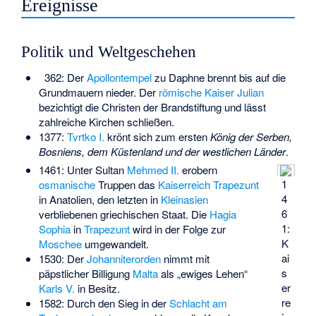
Ereignisse
Politik und Weltgeschehen
362: Der
Apollontempel
zu
Daphne
brennt bis auf die
Grundmauern nieder. Der
römische
Kaiser
Julian
bezichtigt die Christen der Brandstiftung und lässt
zahlreiche Kirchen schließen.
1377:
Tvrtko I.
krönt sich zum ersten
König der Serben,
Bosniens, dem Küstenland und der westlichen Länder
.
1461: Unter Sultan
Mehmed II.
erobern
1
osmanische
Truppen das
Kaiserreich Trapezunt
4
in Anatolien, den letzten in
Kleinasien
6
verbliebenen griechischen Staat. Die
Hagia
1:
Sophia
in
Trapezunt
wird in der Folge zur
K
Moschee
umgewandelt.
ai
1530: Der
Johanniterorden
nimmt mit
s
päpstlicher Billigung
Malta
als „ewiges Lehen“
er
Karls V.
in Besitz.
re
1582: Durch den Sieg in der
Schlacht am