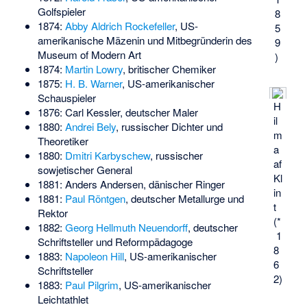
Golfspieler
8
1874:
Abby Aldrich Rockefeller
, US-
5
amerikanische Mäzenin und Mitbegründerin des
9
Museum of Modern Art
)
1874:
Martin Lowry
, britischer Chemiker
1875:
H. B. Warner
, US-amerikanischer
Schauspieler
H
1876:
Carl Kessler
, deutscher Maler
il
1880:
Andrei Bely
, russischer Dichter und
m
Theoretiker
a
1880:
Dmitri Karbyschew
, russischer
af
sowjetischer General
Kl
1881:
Anders Andersen
, dänischer Ringer
in
1881:
Paul Röntgen
, deutscher Metallurge und
t
Rektor
(*
1882:
Georg Hellmuth Neuendorff
, deutscher
1
Schriftsteller und Reformpädagoge
8
1883:
Napoleon Hill
, US-amerikanischer
6
Schriftsteller
2)
1883:
Paul Pilgrim
, US-amerikanischer
Leichtathlet