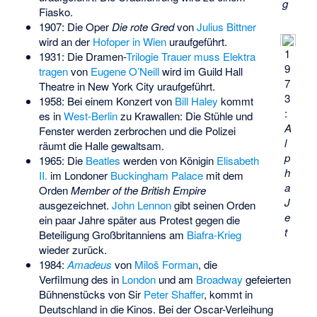
g
Fiasko.
1907: Die Oper
Die rote Gred
von
Julius Bittner
wird an der
Hofoper in Wien
uraufgeführt.
1
1931: Die Dramen-
Trilogie
Trauer muss Elektra
9
tragen
von
Eugene O’Neill
wird im Guild Hall
7
Theatre in New York City uraufgeführt.
3
1958: Bei einem Konzert von
Bill Haley
kommt
:
es in
West-Berlin
zu Krawallen: Die Stühle und
A
Fenster werden zerbrochen und die Polizei
l
räumt die Halle gewaltsam.
p
1965: Die
Beatles
werden von Königin
Elisabeth
h
II.
im Londoner
Buckingham Palace
mit dem
a
Orden
Member of the British Empire
J
ausgezeichnet.
John Lennon
gibt seinen Orden
e
ein paar Jahre später aus Protest gegen die
t
Beteiligung Großbritanniens am
Biafra-Krieg
wieder zurück.
1984:
Amadeus
von
Miloš Forman
, die
Verfilmung des in
London
und am
Broadway
gefeierten
Bühnenstücks von Sir
Peter Shaffer
, kommt in
Deutschland in die Kinos. Bei der Oscar-Verleihung