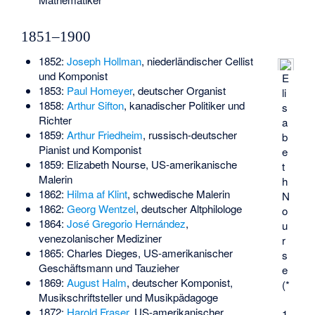
1851–1900
1852:
Joseph Hollman
, niederländischer Cellist
und Komponist
E
1853:
Paul Homeyer
, deutscher Organist
li
1858:
Arthur Sifton
, kanadischer Politiker und
s
Richter
a
1859:
Arthur Friedheim
, russisch-deutscher
b
Pianist und Komponist
e
1859:
Elizabeth Nourse
, US-amerikanische
t
Malerin
h
1862:
Hilma af Klint
, schwedische Malerin
N
1862:
Georg Wentzel
, deutscher Altphilologe
o
1864:
José Gregorio Hernández
,
u
venezolanischer Mediziner
r
1865:
Charles Dieges
, US-amerikanischer
s
Geschäftsmann und Tauzieher
e
1869:
August Halm
, deutscher Komponist,
(*
Musikschriftsteller und Musikpädagoge
1872:
Harold Fraser
, US-amerikanischer
1