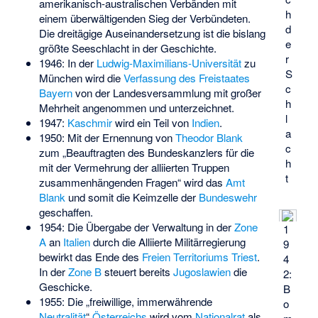
amerikanisch-australischen Verbänden mit
h
einem überwältigenden Sieg der Verbündeten.
d
Die dreitägige Auseinandersetzung ist die bislang
e
größte Seeschlacht in der Geschichte.
r
1946: In der
Ludwig-Maximilians-Universität
zu
S
München wird die
Verfassung des Freistaates
c
Bayern
von der Landesversammlung mit großer
h
Mehrheit angenommen und unterzeichnet.
l
1947:
Kaschmir
wird ein Teil von
Indien
.
a
1950: Mit der Ernennung von
Theodor Blank
c
zum „Beauftragten des Bundeskanzlers für die
h
mit der Vermehrung der alliierten Truppen
t
zusammenhängenden Fragen“ wird das
Amt
Blank
und somit die Keimzelle der
Bundeswehr
geschaffen.
1954: Die Übergabe der Verwaltung in der
Zone
1
A
an
Italien
durch die Alliierte Militärregierung
9
bewirkt das Ende des
Freien Territoriums Triest
.
4
In der
Zone B
steuert bereits
Jugoslawien
die
2:
Geschicke.
B
1955: Die „freiwillige, immerwährende
o
Neutralität
“
Österreichs
wird vom
Nationalrat
als