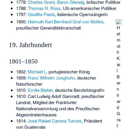
1778:
Charles Grant, Baron Glenelg
, britischer Politiker
1788:
Thomas R. Ross
, US-amerikanischer Politiker
1797:
Giuditta Pasta
, italienische Opernsängerin
1800:
Helmuth Karl Bernhard Graf von Moltke
,
H
preußischer Generalfeldmarschall
el
m
19. Jahrhundert
ut
h
K
1801–1850
ar
l
1802:
Michael I.
, portugiesischer König
B
1809:
Franz Wilhelm Junghuhn
, deutscher
er
Naturforscher
n
1810ː
Emilie Bieber
, deutsche Berufsfotografin
h
1810:
Carl Ludwig Adolf Gamradt
, preußischer
ar
Landrat, Mitglied der Frankfurter
d
Nationalversammlung und des Preußischen
G
Abgeordnetenhauses
ra
1814:
José Rafael Carrera Turcios
, Präsident
f
von Guatemala