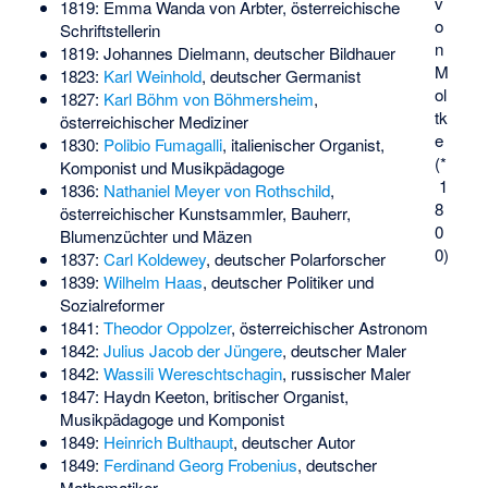
v
1819:
Emma Wanda von Arbter
, österreichische
o
Schriftstellerin
n
1819:
Johannes Dielmann
, deutscher Bildhauer
M
1823:
Karl Weinhold
, deutscher Germanist
ol
1827:
Karl Böhm von Böhmersheim
,
tk
österreichischer Mediziner
e
1830:
Polibio Fumagalli
, italienischer Organist,
(*
Komponist und Musikpädagoge
1
1836:
Nathaniel Meyer von Rothschild
,
8
österreichischer Kunstsammler, Bauherr,
0
Blumenzüchter und Mäzen
0)
1837:
Carl Koldewey
, deutscher Polarforscher
1839:
Wilhelm Haas
, deutscher Politiker und
Sozialreformer
1841:
Theodor Oppolzer
, österreichischer Astronom
1842:
Julius Jacob der Jüngere
, deutscher Maler
1842:
Wassili Wereschtschagin
, russischer Maler
1847:
Haydn Keeton
, britischer Organist,
Musikpädagoge und Komponist
1849:
Heinrich Bulthaupt
, deutscher Autor
1849:
Ferdinand Georg Frobenius
, deutscher
Mathematiker