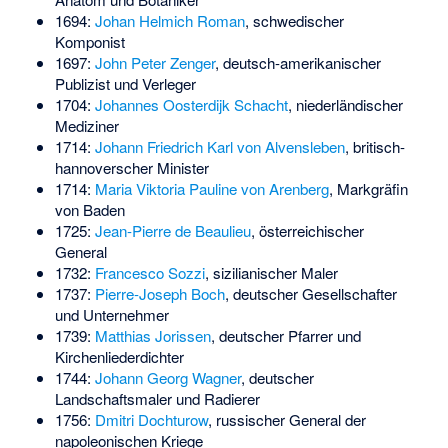
1694:
Johan Helmich Roman
, schwedischer
Komponist
1697:
John Peter Zenger
, deutsch-amerikanischer
Publizist und Verleger
1704:
Johannes Oosterdijk Schacht
, niederländischer
Mediziner
1714:
Johann Friedrich Karl von Alvensleben
, britisch-
hannoverscher Minister
1714:
Maria Viktoria Pauline von Arenberg
, Markgräfin
von Baden
1725:
Jean-Pierre de Beaulieu
, österreichischer
General
1732:
Francesco Sozzi
, sizilianischer Maler
1737:
Pierre-Joseph Boch
, deutscher Gesellschafter
und Unternehmer
1739:
Matthias Jorissen
, deutscher Pfarrer und
Kirchenliederdichter
1744:
Johann Georg Wagner
, deutscher
Landschaftsmaler und Radierer
1756:
Dmitri Dochturow
, russischer General der
napoleonischen Kriege