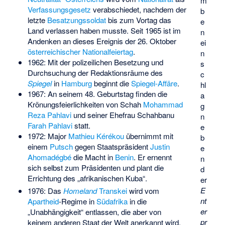
m
Verfassungsgesetz
verabschiedet, nachdem der
b
letzte
Besatzungssoldat
bis zum Vortag das
e
Land verlassen haben musste. Seit 1965 ist im
n
Andenken an dieses Ereignis der 26. Oktober
ei
österreichischer Nationalfeiertag
.
n
1962: Mit der polizeilichen Besetzung und
s
Durchsuchung der Redaktionsräume des
c
Spiegel
in
Hamburg
beginnt die
Spiegel-Affäre
.
hl
1967: An seinem 48. Geburtstag finden die
a
Krönungsfeierlichkeiten von Schah
Mohammad
g
Reza Pahlavi
und seiner Ehefrau Schahbanu
n
Farah Pahlavi
statt.
e
1972: Major
Mathieu Kérékou
übernimmt mit
b
einem
Putsch
gegen Staatspräsident
Justin
e
Ahomadégbé
die Macht in
Benin
. Er ernennt
n
sich selbst zum Präsidenten und plant die
d
Errichtung des „afrikanischen Kuba“.
er
E
1976: Das
Homeland
Transkei
wird vom
nt
Apartheid
-Regime in
Südafrika
in die
er
„Unabhängigkeit“ entlassen, die aber von
pr
keinem anderen Staat der Welt anerkannt wird.