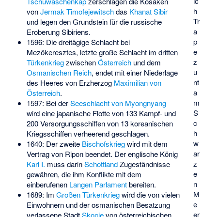
ic
Tschuwaschenkap
zerschlagen die Kosaken
h
von
Jermak Timofejewitsch
das
Khanat Sibir
Tr
und legen den Grundstein für die russische
a
Eroberung Sibiriens.
p
1596: Die dreitägige
Schlacht bei
e
Mezökeresztes
, letzte große Schlacht im dritten
z
Türkenkrieg
zwischen
Österreich
und dem
u
Osmanischen Reich
, endet mit einer Niederlage
nt
des Heeres von Erzherzog
Maximilian von
a
Österreich
.
m
1597: Bei der
Seeschlacht von Myongnyang
S
wird eine japanische Flotte von 133 Kampf- und
c
200 Versorgungsschiffen von 13 koreanischen
h
Kriegsschiffen verheerend geschlagen.
w
1640: Der zweite
Bischofskrieg
wird mit dem
ar
Vertrag von Ripon beendet. Der englische König
z
Karl I.
muss darin
Schottland
Zugeständnisse
e
gewähren, die ihm Konflikte mit dem
n
einberufenen
Langen Parlament
bereiten.
M
1689: Im
Großen Türkenkrieg
wird die von vielen
e
Einwohnern und der osmanischen Besatzung
er
verlassene Stadt
Skopje
von österreichischen