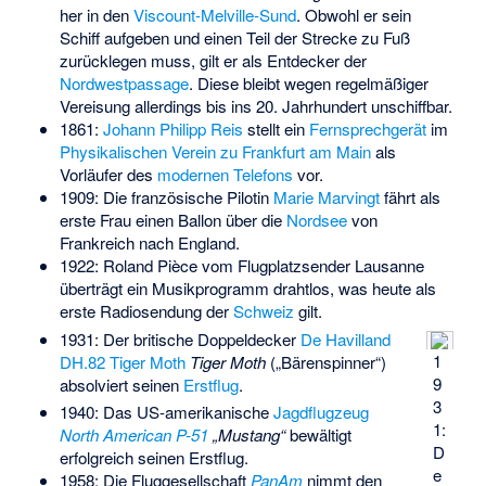
her in den
Viscount-Melville-Sund
. Obwohl er sein
Schiff aufgeben und einen Teil der Strecke zu Fuß
zurücklegen muss, gilt er als Entdecker der
Nordwestpassage
. Diese bleibt wegen regelmäßiger
Vereisung allerdings bis ins 20. Jahrhundert unschiffbar.
1861:
Johann Philipp Reis
stellt ein
Fernsprechgerät
im
Physikalischen Verein zu Frankfurt am Main
als
Vorläufer des
modernen Telefons
vor.
1909: Die französische Pilotin
Marie Marvingt
fährt als
erste Frau einen Ballon über die
Nordsee
von
Frankreich nach England.
1922:
Roland Pièce
vom
Flugplatzsender Lausanne
überträgt ein Musikprogramm drahtlos, was heute als
erste Radiosendung der
Schweiz
gilt.
1931: Der britische Doppeldecker
De Havilland
1
DH.82 Tiger Moth
Tiger Moth
(„Bärenspinner“)
9
absolviert seinen
Erstflug
.
3
1940: Das US-amerikanische
Jagdflugzeug
1:
North American P-51
„Mustang“
bewältigt
D
erfolgreich seinen Erstflug.
e
1958: Die Fluggesellschaft
PanAm
nimmt den