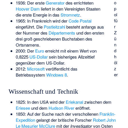
o
1936: Der erste
Generator
des errichteten
p
Hoover Dam
liefert in den Vereinigten Staaten
ol
die erste Energie in das
Stromnetz
.
fü
1965: In Frankreich wird der
Code Postal
r
eingeführt. Die
Postleitzahl
besteht anfangs aus
Z
der Nummer des
Départements
und den ersten
ü
drei groß geschriebenen Buchstaben des
n
Ortsnamens.
d
2000: Der
Euro
erreicht mit einem Wert von
h
0,8225
US-Dollar
sein bisheriges Allzeittief
öl
gegenüber dem US-Dollar.
z
2012:
Microsoft
veröffentlicht das
er
Betriebssystem
Windows 8
.
Wissenschaft und Technik
1825: In den USA wird der
Eriekanal
zwischen dem
Eriesee
und dem
Hudson River
eröffnet.
1850: Auf der Suche nach der verschollenen
Franklin-
Expedition
gelangt der britische Forscher
Robert John
Le Mesurier McClure
mit der
Investigator
von Osten