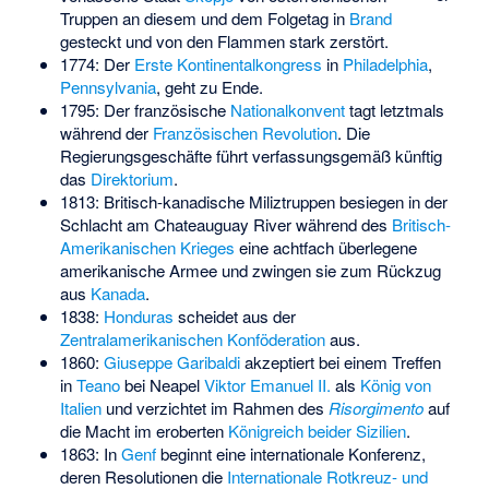
Truppen an diesem und dem Folgetag in
Brand
gesteckt und von den Flammen stark zerstört.
1774: Der
Erste Kontinentalkongress
in
Philadelphia
,
Pennsylvania
, geht zu Ende.
1795: Der französische
Nationalkonvent
tagt letztmals
während der
Französischen Revolution
. Die
Regierungsgeschäfte führt verfassungsgemäß künftig
das
Direktorium
.
1813: Britisch-kanadische Miliztruppen besiegen in der
Schlacht am Chateauguay River
während des
Britisch-
Amerikanischen Krieges
eine achtfach überlegene
amerikanische Armee und zwingen sie zum Rückzug
aus
Kanada
.
1838:
Honduras
scheidet aus der
Zentralamerikanischen Konföderation
aus.
1860:
Giuseppe Garibaldi
akzeptiert bei einem Treffen
in
Teano
bei Neapel
Viktor Emanuel II.
als
König von
Italien
und verzichtet im Rahmen des
Risorgimento
auf
die Macht im eroberten
Königreich beider Sizilien
.
1863: In
Genf
beginnt eine internationale Konferenz,
deren Resolutionen die
Internationale Rotkreuz- und