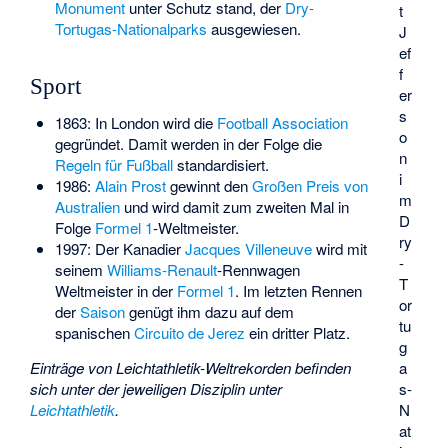
Monument
unter Schutz stand, der
Dry-
t
Tortugas-Nationalparks
ausgewiesen.
J
ef
f
Sport
er
s
1863: In London wird die
Football Association
o
gegründet. Damit werden in der Folge die
n
Regeln für Fußball
standardisiert.
i
1986:
Alain Prost
gewinnt den
Großen Preis von
m
Australien
und wird damit zum zweiten Mal in
D
Folge
Formel 1
-Weltmeister.
ry
1997: Der Kanadier
Jacques Villeneuve
wird mit
-
seinem
Williams-Renault
-Rennwagen
T
Weltmeister in der
Formel 1
. Im letzten Rennen
or
der
Saison
genügt ihm dazu auf dem
tu
spanischen
Circuito de Jerez
ein dritter Platz.
g
Einträge von Leichtathletik-Weltrekorden befinden
a
sich unter der jeweiligen Disziplin unter
s-
Leichtathletik
.
N
at