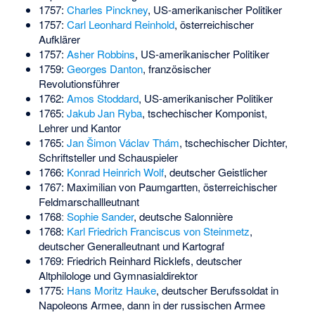
1757:
Charles Pinckney
, US-amerikanischer Politiker
1757:
Carl Leonhard Reinhold
, österreichischer
Aufklärer
1757:
Asher Robbins
, US-amerikanischer Politiker
1759:
Georges Danton
, französischer
Revolutionsführer
1762:
Amos Stoddard
, US-amerikanischer Politiker
1765:
Jakub Jan Ryba
, tschechischer Komponist,
Lehrer und Kantor
1765:
Jan Šimon Václav Thám
, tschechischer Dichter,
Schriftsteller und Schauspieler
1766:
Konrad Heinrich Wolf
, deutscher Geistlicher
1767:
Maximilian von Paumgartten
, österreichischer
Feldmarschallleutnant
1768ː
Sophie Sander
, deutsche Salonnière
1768:
Karl Friedrich Franciscus von Steinmetz
,
deutscher Generalleutnant und Kartograf
1769:
Friedrich Reinhard Ricklefs
, deutscher
Altphilologe und Gymnasialdirektor
1775:
Hans Moritz Hauke
, deutscher Berufssoldat in
Napoleons Armee, dann in der russischen Armee