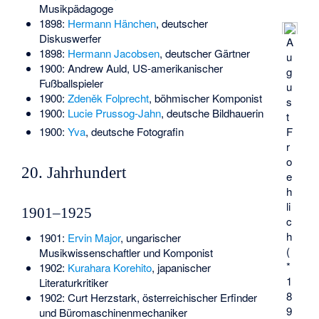
Musikpädagoge
1898:
Hermann Hänchen
, deutscher
Diskuswerfer
A
1898:
Hermann Jacobsen
, deutscher Gärtner
u
1900:
Andrew Auld
, US-amerikanischer
g
Fußballspieler
u
1900:
Zdeněk Folprecht
, böhmischer Komponist
s
1900:
Lucie Prussog-Jahn
, deutsche Bildhauerin
t
1900:
Yva
, deutsche Fotografin
F
r
o
20. Jahrhundert
e
h
li
1901–1925
c
h
1901:
Ervin Major
, ungarischer
(
Musikwissenschaftler und Komponist
*
1902:
Kurahara Korehito
, japanischer
1
Literaturkritiker
8
1902:
Curt Herzstark
, österreichischer Erfinder
9
und Büromaschinenmechaniker