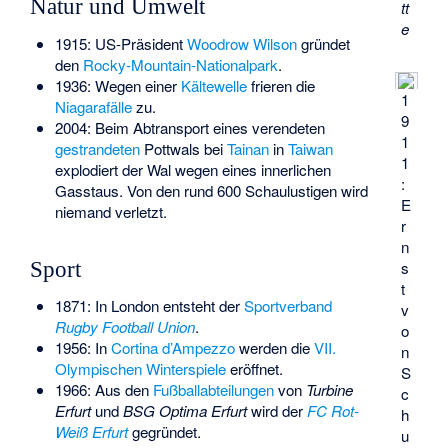
Natur und Umwelt
tt
e
1915: US-Präsident
Woodrow Wilson
gründet
den
Rocky-Mountain-Nationalpark
.
1936: Wegen einer
Kältewelle
frieren die
1
Niagarafälle
zu.
9
2004: Beim Abtransport eines verendeten
1
gestrandeten
Pottwals bei
Tainan
in
Taiwan
1
explodiert der Wal
wegen eines innerlichen
:
Gasstaus. Von den rund 600 Schaulustigen wird
E
niemand verletzt.
r
n
Sport
s
t
1871: In London entsteht der
Sportverband
v
Rugby Football Union
.
o
1956: In
Cortina d’Ampezzo
werden die
VII.
n
Olympischen Winterspiele
eröffnet.
S
1966: Aus den
Fußballabteilungen
von
Turbine
c
Erfurt
und
BSG Optima Erfurt
wird der
FC Rot-
h
Weiß Erfurt
gegründet.
u