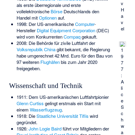
v
als erste überregionale und erste
H
vollelektronische
Börse
Deutschlands den
a
Handel mit
Optionen
auf.
v
1998: Der US-amerikanische
Computer
-
el
Hersteller
Digital Equipment Corporation
(DEC)
wird vom Konkurrenten
Compaq
gekauft.
2008: Die Behörde für zivile Luftfahrt der
Volksrepublik China
gibt bekannt, die Regierung
1
habe umgerechnet 42 Mrd. Euro für den Bau von
9
97 weiteren
Flughäfen
bis zum Jahr 2020
7
freigegeben.
7
:
A
Wissenschaft und Technik
li
c
1911: Dem US-amerikanischen Luftfahrtpionier
e
Glenn Curtiss
gelingt erstmals ein Start mit
S
einem
Wasserflugzeug
.
c
1918: Die
Staatliche Universität Tiflis
wird
h
gegründet.
w
1926:
John Logie Baird
führt vor Mitgliedern der
a
Royal Institution of Great Britain
den ersten