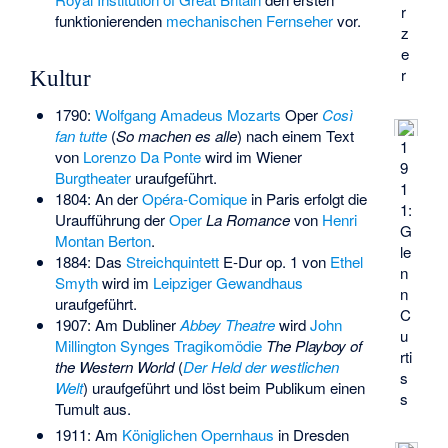
r
funktionierenden
mechanischen Fernseher
vor.
z
e
r
Kultur
1790:
Wolfgang Amadeus Mozarts
Oper
Così
fan tutte
(
So machen es alle
) nach einem Text
1
von
Lorenzo Da Ponte
wird im Wiener
9
Burgtheater
uraufgeführt.
1
1804: An der
Opéra-Comique
in Paris erfolgt die
1:
Uraufführung der
Oper
La Romance
von
Henri
G
Montan Berton
.
le
1884: Das
Streichquintett
E-Dur op. 1 von
Ethel
n
Smyth
wird im
Leipziger Gewandhaus
n
uraufgeführt.
C
1907: Am Dubliner
Abbey Theatre
wird
John
u
Millington Synges
Tragikomödie
The Playboy of
rti
the Western World
(
Der Held der westlichen
s
Welt
) uraufgeführt und löst beim Publikum einen
s
Tumult aus.
1911: Am
Königlichen Opernhaus
in Dresden