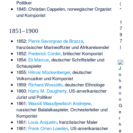
Politiker
(
1845:
Christian Cappelen
, norwegischer Organist
*
und Komponist
1
7
1851–1900
9
7
1852:
Pierre Savorgnan de Brazza
,
)
französischer Marineoffizier und Afrikareisender
1852:
Frederick Corder
, britischer Komponist
1854:
Eli Marcus
, deutscher Schriftsteller und
Schauspieler
J
1855:
Hilmar Mückenberger
, deutscher
o
Volksmusiker und Komponist
h
1859:
Richard Wossidlo
, deutscher Ethnologe
a
1860:
Harry M. Daugherty
, US-amerikanischer
n
Jurist und Politiker
n
1861:
Wassili Wassiljewitsch Andrejew
,
G
russischer Balalaikaspieler, Orchesterleiter und
e
Komponist
r
1861:
Louis Anquetin
, französischer Maler
h
1861:
Frank Orren Lowden
, US-amerikanischer
a