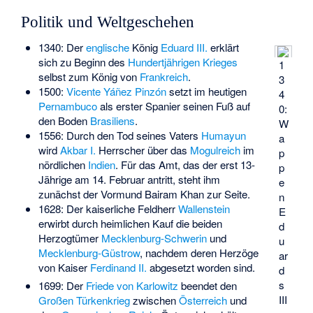
Politik und Weltgeschehen
1340: Der
englische
König
Eduard III.
erklärt
sich zu Beginn des
Hundertjährigen Krieges
1
selbst zum König von
Frankreich
.
3
1500:
Vicente Yáñez Pinzón
setzt im heutigen
4
Pernambuco
als erster Spanier seinen Fuß auf
0:
den Boden
Brasiliens
.
W
1556: Durch den Tod seines Vaters
Humayun
a
wird
Akbar I.
Herrscher über das
Mogulreich
im
p
nördlichen
Indien
. Für das Amt, das der erst 13-
p
Jährige am 14. Februar antritt, steht ihm
e
zunächst der Vormund
Bairam Khan
zur Seite.
n
1628: Der kaiserliche Feldherr
Wallenstein
E
erwirbt durch heimlichen Kauf die beiden
d
Herzogtümer
Mecklenburg-Schwerin
und
u
Mecklenburg-Güstrow
, nachdem deren Herzöge
ar
von Kaiser
Ferdinand II.
abgesetzt worden sind.
d
s
1699: Der
Friede von Karlowitz
beendet den
III
Großen Türkenkrieg
zwischen
Österreich
und