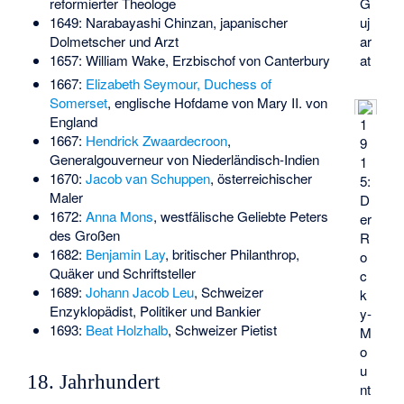
G
reformierter Theologe
uj
1649:
Narabayashi Chinzan
, japanischer
ar
Dolmetscher und Arzt
at
1657:
William Wake
, Erzbischof von Canterbury
1667:
Elizabeth Seymour, Duchess of
Somerset
, englische Hofdame von Mary II. von
England
1
1667:
Hendrick Zwaardecroon
,
9
Generalgouverneur von Niederländisch-Indien
1
1670:
Jacob van Schuppen
, österreichischer
5:
Maler
D
1672:
Anna Mons
, westfälische Geliebte Peters
er
des Großen
R
1682:
Benjamin Lay
, britischer Philanthrop,
o
Quäker und Schriftsteller
c
1689:
Johann Jacob Leu
, Schweizer
k
Enzyklopädist, Politiker und Bankier
y-
1693:
Beat Holzhalb
, Schweizer Pietist
M
o
u
18. Jahrhundert
nt