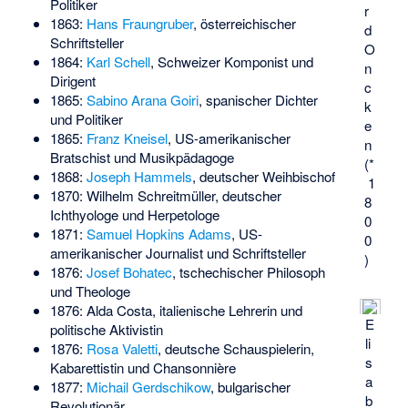
Politiker
r
1863:
Hans Fraungruber
, österreichischer
d
Schriftsteller
O
1864:
Karl Schell
, Schweizer Komponist und
n
Dirigent
c
1865:
Sabino Arana Goiri
, spanischer Dichter
k
und Politiker
e
1865:
Franz Kneisel
, US-amerikanischer
n
Bratschist und Musikpädagoge
(*
1868:
Joseph Hammels
, deutscher Weihbischof
1
1870:
Wilhelm Schreitmüller
, deutscher
8
Ichthyologe und Herpetologe
0
1871:
Samuel Hopkins Adams
, US-
0
amerikanischer Journalist und Schriftsteller
)
1876:
Josef Bohatec
, tschechischer Philosoph
und Theologe
1876:
Alda Costa
, italienische Lehrerin und
E
politische Aktivistin
li
1876:
Rosa Valetti
, deutsche Schauspielerin,
s
Kabarettistin und Chansonnière
a
1877:
Michail Gerdschikow
, bulgarischer
b
Revolutionär