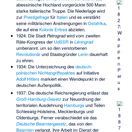
abessinische Hochland vorgerückte 500 Mann
1
starke italienische Truppe. Die Niederlage wird
8
zur
Prestigefrage
für
Italien
und es verstärkt
2
seine militärischen Anstrengungen in
Ostafrika
,
7:
die auf eine
Kolonie Eritrea
abzielen.
W
1924: Die Stadt
Petrograd
wird vom zweiten
a
Räte-Kongress der
UdSSR
in
Leningrad
p
umbenannt, um so den verstorbenen
p
Revolutionär
und Staatsgründer
Lenin
dauerhaft
e
zu ehren.
n
1934: Die Unterzeichnung des
deutsch-
P
polnischen Nichtangriffspaktes
auf Initiative
er
Adolf Hitlers
markiert einen Wendepunkt in der
u
deutschen Außenpolitik.
s
1937: Die deutsche Reichsregierung erlässt das
Groß-Hamburg-Gesetz
zur Neuordnung der
territorialen Ausdehnung
Hamburgs
und Teilen
1
Schleswig-Holsteins, Mecklenburgs und
8
Oldenburgs. Ferner verabschiedet sie das
8
Deutsche Beamtengesetz
, das von den
7
Beamten
verlangt, ihre Arbeit im Dienst der