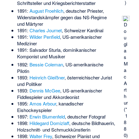
)
Schriftsteller und Kriegsberichterstatter
1891:
August Froehlich
, deutscher Priester,
Widerstandskämpfer gegen das NS-Regime
und Märtyrer
D
1891:
Charles Journet
, Schweizer Kardinal
o
1891:
Wilder Penfield
, US-amerikanischer
u
Mediziner
gl
1891:
Salvador Sturla
, dominikanischer
a
Komponist und Musiker
s
M
1892:
Bessie Coleman
, US-amerikanische
a
Pilotin
c
1893:
Heinrich Gleißner
, österreichischer Jurist
A
und Politiker
rt
1893:
Dennis McGee
, US-amerikanischer
h
Fiddlespieler und Akkordeonist
ur
1895:
Amos Arbour
, kanadischer
(*
Eishockeyspieler
1
1897:
Erwin Blumenfeld
, deutscher Fotograf
8
1898:
Hildegard Domizlaff
, deutsche Bildhauerin,
8
Holzschnitt- und Schmuckkünstlerin
0)
1898:
Walter Frey
, Schweizer Pianist und