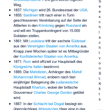
S
Weg.
e
1837:
Michigan
wird 26. Bundesstaat der
USA
.
e
1855:
Sardinien
tritt nach einer in Turin
s
geschlossenen Vereinbarung auf der Seite der
c
Alliierten in den
Krimkrieg
gegen
Russland
ein
h
und will ein Truppenkontingent von 15.000
l
Soldaten stellen.
a
1861: Mit
Louisiana
tritt der sechste
Südstaat
c
aus den
Vereinigten Staaten von Amerika
aus.
h
Knapp zwei Wochen später ist es Mitbegründer
t
der
Konföderierten Staaten von Amerika
.
v
1871:
Rom
wird offiziell zur Hauptstadt des
o
Königreichs Italien
bestimmt.
n
1885: Die
Mahdisten
, Anhänger des
Mahdi
S
Muhammad Ahmad
, erobern nach fast
t.
einjähriger Belagerung die
sudanesische
K
Hauptstadt
Khartum
, wobei der britische
it
Gouverneur
Charles George Gordon
getötet
t
wird.
s
1887: In der
Schlacht bei Dogali
besiegt ein
übermächtiges
äthiopisches
Heer eine in das