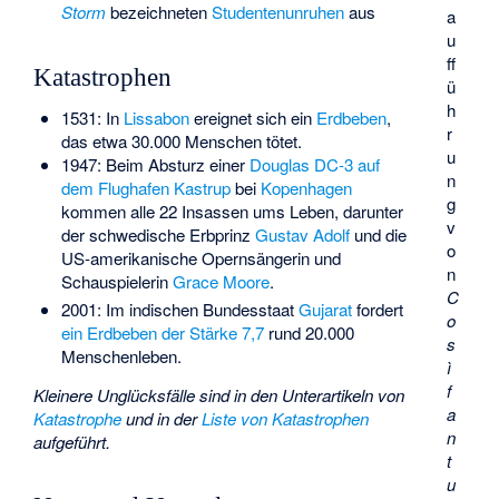
Storm
bezeichneten
Studentenunruhen
aus
a
u
ff
Katastrophen
ü
h
1531: In
Lissabon
ereignet sich ein
Erdbeben
,
r
das etwa 30.000 Menschen tötet.
u
1947: Beim Absturz einer
Douglas DC-3 auf
n
dem Flughafen Kastrup
bei
Kopenhagen
g
kommen alle 22 Insassen ums Leben, darunter
v
der schwedische Erbprinz
Gustav Adolf
und die
o
US-amerikanische Opernsängerin und
n
Schauspielerin
Grace Moore
.
C
2001: Im indischen Bundesstaat
Gujarat
fordert
o
ein Erdbeben der Stärke 7,7
rund 20.000
s
Menschenleben.
ì
f
Kleinere Unglücksfälle sind in den Unterartikeln von
a
Katastrophe
und in der
Liste von Katastrophen
n
aufgeführt.
t
u