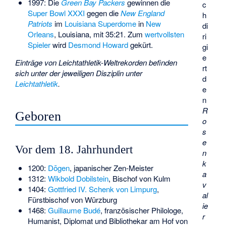
1997: Die
Green Bay Packers
gewinnen die
c
Super Bowl XXXI
gegen die
New England
h
Patriots
im
Louisiana Superdome
in
New
di
Orleans
, Louisiana, mit 35:21. Zum
wertvollsten
ri
Spieler
wird
Desmond Howard
gekürt.
gi
e
Einträge von Leichtathletik-Weltrekorden befinden
rt
sich unter der jeweiligen Disziplin unter
d
Leichtathletik
.
e
n
R
Geboren
o
s
e
Vor dem 18. Jahrhundert
n
k
1200:
Dōgen
, japanischer Zen-Meister
a
1312:
Wikbold Dobilstein
, Bischof von Kulm
v
1404:
Gottfried IV. Schenk von Limpurg
,
a­l
Fürstbischof von Würzburg
ie
1468:
Guillaume Budé
, französischer Philologe,
r
Humanist, Diplomat und Bibliothekar am Hof von