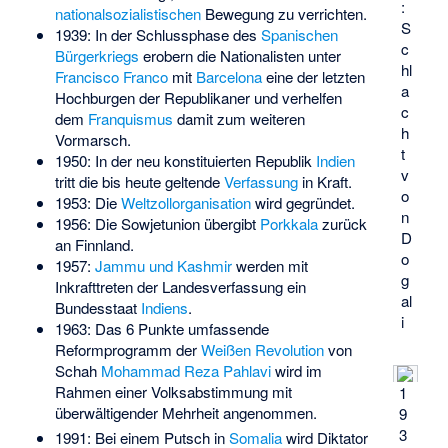
:
nationalsozialistischen
Bewegung zu verrichten.
S
1939: In der Schlussphase des
Spanischen
c
Bürgerkriegs
erobern die Nationalisten unter
hl
Francisco Franco
mit
Barcelona
eine der letzten
a
Hochburgen der Republikaner und verhelfen
c
dem
Franquismus
damit zum weiteren
h
Vormarsch.
t
1950: In der neu konstituierten Republik
Indien
v
tritt die bis heute geltende
Verfassung
in Kraft.
o
1953: Die
Weltzollorganisation
wird gegründet.
n
1956: Die Sowjetunion übergibt
Porkkala
zurück
D
an Finnland.
o
1957:
Jammu und Kashmir
werden mit
g
Inkrafttreten der Landesverfassung ein
al
Bundesstaat
Indiens
.
i
1963: Das 6 Punkte umfassende
Reformprogramm der
Weißen Revolution
von
Schah
Mohammad Reza Pahlavi
wird im
Rahmen einer Volksabstimmung mit
1
überwältigender Mehrheit angenommen.
9
3
1991: Bei einem Putsch in
Somalia
wird Diktator