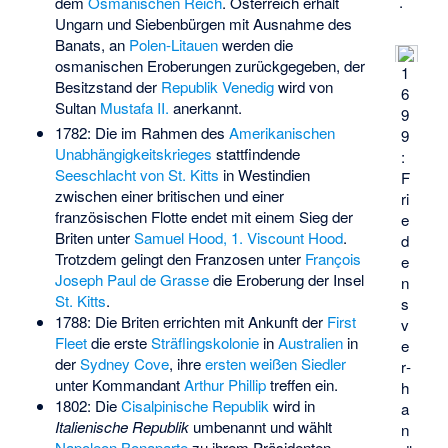
.
dem
Osmanischen Reich
. Österreich erhält
Ungarn und Siebenbürgen mit Ausnahme des
Banats, an
Polen-Litauen
werden die
osmanischen Eroberungen zurückgegeben, der
1
Besitzstand der
Republik Venedig
wird von
6
Sultan
Mustafa II.
anerkannt.
9
1782: Die im Rahmen des
Amerikanischen
9
Unabhängigkeitskrieges
stattfindende
:
Seeschlacht von St. Kitts
in Westindien
F
zwischen einer britischen und einer
ri
französischen Flotte endet mit einem Sieg der
e
Briten unter
Samuel Hood, 1. Viscount Hood
.
d
Trotzdem gelingt den Franzosen unter
François
e
Joseph Paul de Grasse
die Eroberung der Insel
n
St. Kitts
.
s
1788: Die Briten errichten mit Ankunft der
First
v
Fleet
die erste
Sträflingskolonie
in
Australien
in
e
der
Sydney Cove
, ihre
ersten weißen Siedler
r­
unter Kommandant
Arthur Phillip
treffen ein.
h
1802: Die
Cisalpinische Republik
wird in
a
Italienische Republik
umbenannt und wählt
n
Napoleon Bonaparte
zu ihrem Präsidenten.