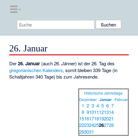
26. Januar
Der
26. Januar
(auch
26. Jänner
) ist der 26. Tag des
gregorianischen Kalenders
, somit bleiben 339 Tage (in
Schaltjahren 340 Tage) bis zum Jahresende.
Historische Jahrestage
Dezember
·
Januar
·
Februar
1
2
3
4
5
6
7
8
9
10
11
12
13
14
15
16
17
18
19
20
21
22
23
24
25
26
27
28
29
30
31