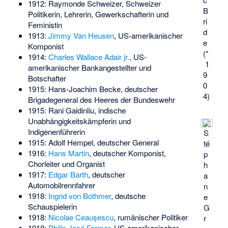
1912:
Raymonde Schweizer
, Schweizer
B
Politikerin, Lehrerin, Gewerkschafterin und
ri
Feministin
d
1913:
Jimmy Van Heusen
, US-amerikanischer
e
Komponist
(*
1914:
Charles Wallace Adair jr.
, US-
1
amerikanischer Bankangestellter und
9
Botschafter
0
1915:
Hans-Joachim Becke
, deutscher
4)
Brigadegeneral des Heeres der Bundeswehr
1915:
Rani Gaidinliu
, indische
Unabhängigkeitskämpferin und
Indigenenführerin
S
1915:
Adolf Hempel
, deutscher General
té
1916:
Hans Martin
, deutscher Komponist,
p
Chorleiter und Organist
h
1917:
Edgar Barth
, deutscher
a
Automobilrennfahrer
n
1918:
Ingrid von Bothmer
, deutsche
e
Schauspielerin
G
1918:
Nicolae Ceaușescu
, rumänischer Politiker
r
1918:
Philip José Farmer
, US-amerikanischer