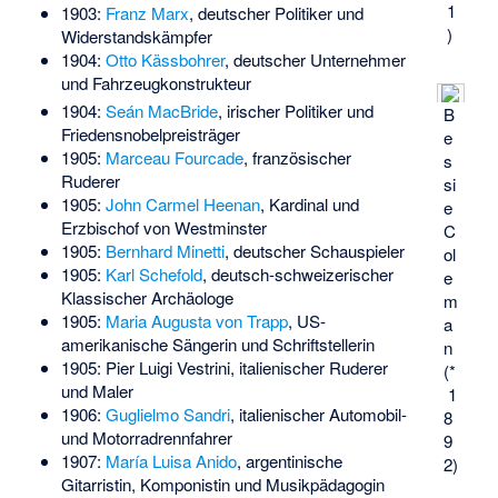
1
1903:
Franz Marx
, deutscher Politiker und
)
Widerstandskämpfer
1904:
Otto Kässbohrer
, deutscher Unternehmer
und Fahrzeugkonstrukteur
1904:
Seán MacBride
, irischer Politiker und
B
Friedensnobelpreisträger
e
1905:
Marceau Fourcade
, französischer
s
Ruderer
si
1905:
John Carmel Heenan
, Kardinal und
e
Erzbischof von Westminster
C
1905:
Bernhard Minetti
, deutscher Schauspieler
ol
1905:
Karl Schefold
, deutsch-schweizerischer
e
Klassischer Archäologe
m
1905:
Maria Augusta von Trapp
, US-
a
amerikanische Sängerin und Schriftstellerin
n
1905:
Pier Luigi Vestrini
, italienischer Ruderer
(*
und Maler
1
1906:
Guglielmo Sandri
, italienischer Automobil-
8
und Motorradrennfahrer
9
1907:
María Luisa Anido
, argentinische
2)
Gitarristin, Komponistin und Musikpädagogin