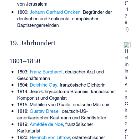
(*
von Jerusalem
1
1800:
Johann Gerhard Oncken
, Begründer der
7
deutschen und kontinental-europäischen
8
Baptistengemeinden
1)
19. Jahrhundert
H
el
1801–1850
m
in
1803:
Franz Burghardt
, deutscher Arzt und
a
Geschäftsmann
v
1804:
Delphine Gay
, französische Dichterin
o
1814:
Jean-Chrysostome Brauneis
, kanadischer
n
Komponist und Organist
C
1815:
Mathilde von Guaita
, deutsche Mäzenin
h
1818:
Gustav Dresel
, deutsch-US-
é
amerikanischer Kaufmann und Schriftsteller
z
1819:
Amédée de Noé
, französischer
y
Karikaturist
(*
1820:
Heinrich von Littrow
, österreichischer