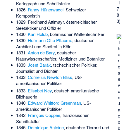
1
Kartograph und Schriftsteller
7
1826:
Fanny Hünerwadel
, Schweizer
8
Komponistin
3)
1829:
Ferdinand Attlmayr
, österreichischer
Seetaktiker und Offizier
1830:
Karl Holub
, böhmischer Waffentechniker
1830:
Hermann Otto Pflaume
, deutscher
T
Architekt und Stadtrat in Köln
h
1831:
Anton de Bary
, deutscher
e
Naturwissenschaftler, Mediziner und Botaniker
r
1833:
Josef Barák
, tschechischer Politiker,
e
Journalist und Dichter
s
1833:
Cornelius Newton Bliss
, US-
e
amerikanischer Politiker
v
1833:
Elisabet Ney
, deutsch-amerikanische
o
Bildhauerin
n
1840:
Edward Whitford Greenman
, US-
J
amerikanischer Politiker
a
1842:
François Coppée
, französischer
c
Schriftsteller
o
1845:
Dominique Antoine
, deutscher Tierarzt und
b