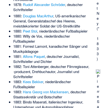
e
1878:
Rudolf Alexander Schröder
, deutscher
t
Schriftsteller
N
1880:
Douglas MacArthur
, US-amerikanischer
e
General, Generalstabschef des Heeres,
y
meistdekorierter Soldat der US-Streitkräfte
(*
1880:
Peet Stol
, niederländischer Fußballspieler
1880:
Willy de Vos
, niederländischer
1
Fußballspieler
8
1881:
Forrest Lamont
, kanadischer Sänger und
3
Musikpädagoge
3
1881:
Alfons Paquet
, deutscher Journalist,
)
Schriftsteller und Dichter
1882:
Toni Attenberger
, deutscher Filmregisseur,
-produzent, Drehbuchautor, Journalist und
P
Schriftsteller
i
1883:
Kees Bekker
, niederländischer
e
Fußballspieler
rr
1883:
Hans Georg von Mackensen
, deutscher
e
Staatssekretär und Botschafter
S
1883:
Bindo Maserati
, italienischer Ingenieur,
a
Unternehmer und Automobilrennfahrer