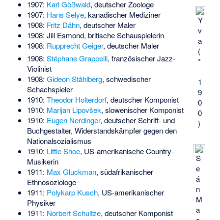
1907:
Karl Gößwald
, deutscher Zoologe
1907:
Hans Selye
, kanadischer Mediziner
Y
1908:
Fritz Dähn
, deutscher Maler
v
1908:
Jill Esmond
, britische Schauspielerin
a
1908:
Rupprecht Geiger
, deutscher Maler
(
1908:
Stéphane Grappelli
, französischer Jazz-
*
Violinist
1908:
Gideon Ståhlberg
, schwedischer
1
Schachspieler
9
1910:
Theodor Holterdorf
, deutscher Komponist
0
1910:
Marijan Lipovšek
, slowenischer Komponist
0
1910:
Eugen Nerdinger
, deutscher Schrift- und
)
Buchgestalter, Widerstandskämpfer gegen den
Nationalsozialismus
1910:
Little Shoe
, US-amerikanische Country-
S
Musikerin
e
1911:
Max Gluckman
, südafrikanischer
á
Ethnosoziologe
n
1911:
Polykarp Kusch
, US-amerikanischer
M
Physiker
a
1911:
Norbert Schultze
, deutscher Komponist
c