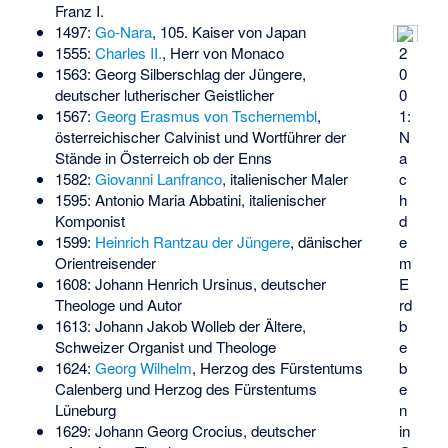
Franz I.
1497:
Go-Nara
, 105. Kaiser von Japan
2
1555:
Charles II.
, Herr von Monaco
0
1563:
Georg Silberschlag der Jüngere
,
0
deutscher lutherischer Geistlicher
1:
1567:
Georg Erasmus von Tschernembl
,
N
österreichischer Calvinist und Wortführer der
a
Stände in Österreich ob der Enns
c
1582:
Giovanni Lanfranco
, italienischer Maler
h
1595:
Antonio Maria Abbatini
, italienischer
d
Komponist
e
1599:
Heinrich Rantzau der Jüngere
, dänischer
m
Orientreisender
E
1608:
Johann Henrich Ursinus
, deutscher
rd
Theologe und Autor
b
1613:
Johann Jakob Wolleb der Ältere
,
e
Schweizer Organist und Theologe
b
1624:
Georg Wilhelm
, Herzog des Fürstentums
e
Calenberg und Herzog des Fürstentums
n
Lüneburg
in
1629:
Johann Georg Crocius
, deutscher