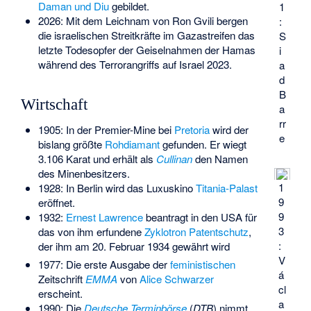
Daman und Diu
gebildet.
1
2026: Mit dem Leichnam von Ron Gvili bergen
:
die israelischen Streitkräfte im Gazastreifen das
S
letzte Todesopfer der
Geiselnahmen der Hamas
i
während des Terrorangriffs auf Israel 2023
.
a
d
B
Wirtschaft
a
rr
1905: In der Premier-Mine bei
Pretoria
wird der
e
bislang größte
Rohdiamant
gefunden. Er wiegt
3.106 Karat und erhält als
Cullinan
den Namen
des Minenbesitzers.
1
1928: In Berlin wird das Luxuskino
Titania-Palast
9
eröffnet.
9
1932:
Ernest Lawrence
beantragt in den USA für
3
das von ihm erfundene
Zyklotron
Patentschutz
,
:
der ihm am 20. Februar 1934 gewährt wird
V
1977: Die erste Ausgabe der
feministischen
á
Zeitschrift
EMMA
von
Alice Schwarzer
cl
erscheint.
a
1990: Die
Deutsche Terminbörse
(
DTB
) nimmt