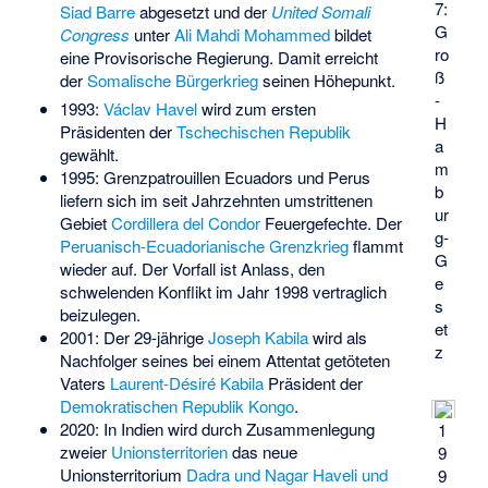
7:
Siad Barre
abgesetzt und der
United Somali
G
Congress
unter
Ali Mahdi Mohammed
bildet
ro
eine Provisorische Regierung. Damit erreicht
ß
der
Somalische Bürgerkrieg
seinen Höhepunkt.
-
1993:
Václav Havel
wird zum ersten
H
Präsidenten der
Tschechischen Republik
a
gewählt.
m
1995: Grenzpatrouillen Ecuadors und Perus
b
liefern sich im seit Jahrzehnten umstrittenen
ur
Gebiet
Cordillera del Condor
Feuergefechte. Der
g-
Peruanisch-Ecuadorianische Grenzkrieg
flammt
G
wieder auf. Der Vorfall ist Anlass, den
e
schwelenden Konflikt im Jahr 1998 vertraglich
s
beizulegen.
et
2001: Der 29-jährige
Joseph Kabila
wird als
z
Nachfolger seines bei einem Attentat getöteten
Vaters
Laurent-Désiré Kabila
Präsident der
Demokratischen Republik Kongo
.
2020: In Indien wird durch Zusammenlegung
1
zweier
Unionsterritorien
das neue
9
Unionsterritorium
Dadra und Nagar Haveli und
9