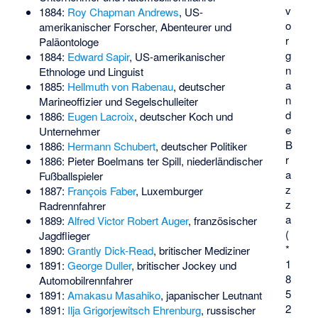
v
1884:
Roy Chapman Andrews
, US-
o
amerikanischer Forscher, Abenteurer und
r
Paläontologe
g
1884:
Edward Sapir
, US-amerikanischer
n
Ethnologe und Linguist
a
1885:
Hellmuth von Rabenau
, deutscher
n
Marineoffizier und Segelschulleiter
d
1886:
Eugen Lacroix
, deutscher Koch und
e
Unternehmer
B
1886:
Hermann Schubert
, deutscher Politiker
r
1886:
Pieter Boelmans ter Spill
, niederländischer
a
Fußballspieler
z
1887:
François Faber
, Luxemburger
z
Radrennfahrer
a
1889:
Alfred Victor Robert Auger
, französischer
(
Jagdflieger
*
1890:
Grantly Dick-Read
, britischer Mediziner
1
1891:
George Duller
, britischer Jockey und
8
Automobilrennfahrer
5
1891:
Amakasu Masahiko
, japanischer Leutnant
2
1891:
Ilja Grigorjewitsch Ehrenburg
, russischer