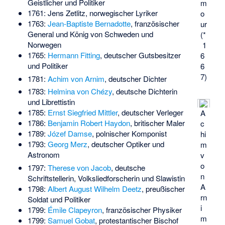
Geistlicher und Politiker
m
1761:
Jens Zetlitz
, norwegischer Lyriker
o
1763:
Jean-Baptiste Bernadotte
, französischer
ur
General und König von Schweden und
(*
Norwegen
1
1765:
Hermann Fitting
, deutscher Gutsbesitzer
6
und Politiker
6
7)
1781:
Achim von Arnim
, deutscher Dichter
1783:
Helmina von Chézy
, deutsche Dichterin
und Librettistin
1785:
Ernst Siegfried Mittler
, deutscher Verleger
A
1786:
Benjamin Robert Haydon
, britischer Maler
c
1789:
Józef Damse
, polnischer Komponist
hi
1793:
Georg Merz
, deutscher Optiker und
m
Astronom
v
o
1797:
Therese von Jacob
, deutsche
n
Schriftstellerin, Volksliedforscherin und Slawistin
A
1798:
Albert August Wilhelm Deetz
, preußischer
rn
Soldat und Politiker
i
1799:
Émile Clapeyron
, französischer Physiker
m
1799:
Samuel Gobat
, protestantischer Bischof