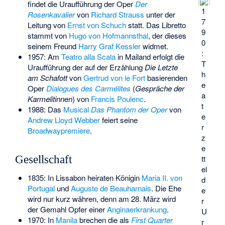
findet die Uraufführung der Oper
Der
1
Rosenkavalier
von
Richard Strauss
unter der
7
Leitung von
Ernst von Schuch
statt. Das Libretto
9
stammt von
Hugo von Hofmannsthal
, der dieses
0
seinem Freund
Harry Graf Kessler
widmet.
:
1957: Am
Teatro alla Scala
in Mailand erfolgt die
T
Uraufführung der auf der Erzählung
Die Letzte
h
am Schafott
von
Gertrud von le Fort
basierenden
e
Oper
Dialogues des Carmélites
(
Gespräche der
a
Karmelitinnen
) von
Francis Poulenc
.
t
1988: Das
Musical
Das Phantom der Oper
von
e
Andrew Lloyd Webber
feiert seine
r
Broadwaypremiere
.
z
e
Gesellschaft
tt
el
1835: In Lissabon heiraten Königin
Maria II. von
d
Portugal
und
Auguste de Beauharnais
. Die Ehe
e
wird nur kurz währen, denn am 28. März wird
r
der Gemahl Opfer einer
Anginaerkrankung
.
U
1970: In
Manila
brechen die als
First Quarter
r