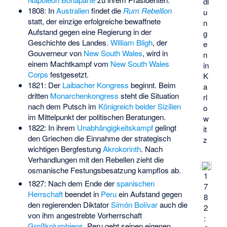
dl
1808: In
Australien
findet die
Rum Rebellion
u
statt, der einzige erfolgreiche bewaffnete
n
Aufstand gegen eine Regierung in der
g
Geschichte des Landes.
William Bligh
, der
e
Gouverneur von
New South Wales
, wird in
n
einem Machtkampf vom
New South Wales
in
Corps
festgesetzt.
K
1821: Der
Laibacher Kongress
beginnt. Beim
a
dritten
Monarchenkongress
steht die Situation
rl
nach dem Putsch im
Königreich beider Sizilien
o
im Mittelpunkt der politischen Beratungen.
w
1822: In ihrem
Unabhängigkeitskampf
gelingt
it
den Griechen die Einnahme der strategisch
z
wichtigen Bergfestung
Akrokorinth
. Nach
Verhandlungen mit den Rebellen zieht die
osmanische Festungsbesatzung kampflos ab.
1
1827: Nach dem Ende der
spanischen
7
Herrschaft
beendet in
Peru
ein Aufstand gegen
8
den regierenden Diktator
Simón Bolívar
auch die
2
von ihm angestrebte Vorherrschaft
:
Großkolumbiens
. Peru geht seinen eigenen