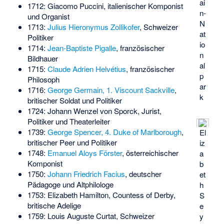
ai
1712:
Giacomo Puccini
, italienischer Komponist
n-
und Organist
N
1713:
Julius Hieronymus Zollikofer
, Schweizer
at
Politiker
io
1714:
Jean-Baptiste Pigalle
, französischer
n
Bildhauer
al
1715:
Claude Adrien Helvétius
, französischer
p
Philosoph
ar
1716:
George Germain, 1. Viscount Sackville
,
k
britischer Soldat und Politiker
1724:
Johann Wenzel von Sporck
, Jurist,
Politiker und Theaterleiter
1739:
George Spencer, 4. Duke of Marlborough
,
El
britischer Peer und Politiker
iz
1748:
Emanuel Aloys Förster
, österreichischer
a
Komponist
b
1750:
Johann Friedrich Facius
, deutscher
et
Pädagoge und Altphilologe
h
1753:
Elizabeth Hamilton, Countess of Derby
,
S
britische Adelige
e
1759:
Louis Auguste Curtat
, Schweizer
y