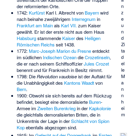
n
der reformierten Orte.
z
1742:
Kurfürst
Karl I. Albrecht von
Bayern
wird
e
nach beinahe zweijährigem
Interregnum
in
u
Frankfurt am Main
als
Karl VII.
zum Kaiser
n
gewählt. Er ist der erste nicht aus dem Haus
d
Habsburg
stammende
Kaiser
des
Heiligen
Zi
Römischen Reichs
seit 1438.
ta
1772:
Marc-Joseph Marion du Fresne
entdeckt
d
im südlichen
Indischen Ozean
die
Crozetinseln
,
el
die er nach seinem Schiffsoffizier
Jules Crozet
le
benennt und für Frankreich in Besitz nimmt.
M
1798: Die
Révolution vaudoise
ist der Auftakt für
a
die Unabhängigkeit des
Kantons Waadt
von
n
Bern
.
n
1900: Obwohl sie sich bereits auf dem Rückzug
h
befindet, besiegt eine demoralisierte
Buren
-
ei
Armee im
Zweiten Burenkrieg
in der
Kapkolonie
m
die gleichfalls demoralisierten Briten, die in
Unkenntnis der Lage in der
Schlacht von Spion
Kop
ebenfalls abgezogen sind.
1915: Im
Gefecht auf der Doggerbank
im
Ersten