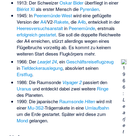
1913: Der Schweizer
Oskar Bider
überfliegt in einer
Blériot XI
als erster Mensch die
Pyrenäen
.
1945: In
Peenemünde-West
wird eine geflügelte
Version der
A4
/V2-
Rakete
, die
A4b
, entwickelt in der
Heeresversuchsanstalt
in
Peenemünde
, erstmals
erfolgreich gestartet
. Sie soll die doppelte Reichweite
der A4 erreichen, stürzt allerdings wegen eines
Flügelbruchs vorzeitig ab. Es kommt zu keinem
weiteren Start dieses Flugkörpers mehr.
1966: Der
Learjet 24
, ein
Geschäftsreiseflugzeug
1
in
Tiefdeckerauslegung
, absolviert seinen
9
Erstflug
.
6
1986: Die Raumsonde
Voyager 2
passiert den
6
Uranus
und entdeckt dabei zwei weitere
Ringe
:
des Planeten.
L
1990: Die japanische
Raumsonde
Hiten
wird mit
e
einer
Mu-3S2
-Trägerrakete in eine
Umlaufbahn
a
um die Erde gestartet. Später wird diese zum
rj
Mond
gelangen.
e
t