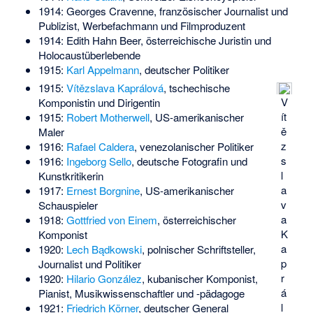
1914:
Georges Cravenne
, französischer Journalist und
Publizist, Werbefachmann und Filmproduzent
1914:
Edith Hahn Beer
, österreichische Juristin und
Holocaustüberlebende
1915:
Karl Appelmann
, deutscher Politiker
1915:
Vítězslava Kaprálová
, tschechische
V
Komponistin und Dirigentin
ít
1915:
Robert Motherwell
, US-amerikanischer
ě
Maler
z
1916:
Rafael Caldera
, venezolanischer Politiker
s
1916:
Ingeborg Sello
, deutsche Fotografin und
l
Kunstkritikerin
a
1917:
Ernest Borgnine
, US-amerikanischer
v
Schauspieler
a
1918:
Gottfried von Einem
, österreichischer
K
Komponist
a
1920:
Lech Bądkowski
, polnischer Schriftsteller,
p
Journalist und Politiker
r
1920:
Hilario González
, kubanischer Komponist,
á
Pianist, Musikwissenschaftler und -pädagoge
l
1921:
Friedrich Körner
, deutscher General