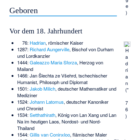
e
Geboren
)
Vor dem 18. Jahrhundert
76:
Hadrian
, römischer Kaiser
1287:
Richard Aungerville
, Bischof von Durham
H
und Lordkanzler
a
1444:
Galeazzo Maria Sforza
, Herzog von
d
Mailand
ri
1466:
Jan Šlechta ze Všehrd
, tschechischer
a
Humanist, Philosoph und Diplomat
n
1501:
Jakob Milich
, deutscher Mathematiker und
(*
Mediziner
1524:
Johann Latomus
, deutscher Kanoniker
7
und Chronist
6
1534:
Setthathirath
, König von Lan Xang und Lan
)
Na im heutigen Laos, Nordost- und Nord-
Thailand
1544:
Gillis van Coninxloo
, flämischer Maler