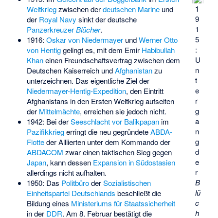
1
Weltkrieg
zwischen der
deutschen Marine
und
9
der
Royal Navy
sinkt der deutsche
1
Panzerkreuzer
Blücher
.
5
1916:
Oskar von Niedermayer
und
Werner Otto
:
von Hentig
gelingt es, mit dem Emir
Habibullah
U
Khan
einen Freundschaftsvertrag zwischen dem
n
Deutschen Kaiserreich und
Afghanistan
zu
t
unterzeichnen. Das eigentliche Ziel der
e
Niedermayer-Hentig-Expedition
, den Eintritt
r
Afghanistans in den Ersten Weltkrieg aufseiten
g
der
Mittelmächte
, erreichen sie jedoch nicht.
a
1942: Bei der
Seeschlacht vor Balikpapan
im
n
Pazifikkrieg
erringt die neu gegründete
ABDA-
g
Flotte
der Alliierten unter dem Kommando der
d
ABDACOM
zwar einen taktischen Sieg gegen
e
Japan
, kann dessen
Expansion in Südostasien
r
allerdings nicht aufhalten.
B
1950: Das
Politbüro
der
Sozialistischen
lü
Einheitspartei Deutschlands
beschließt die
c
Bildung eines
Ministeriums für Staatssicherheit
h
in der
DDR
. Am 8. Februar bestätigt die