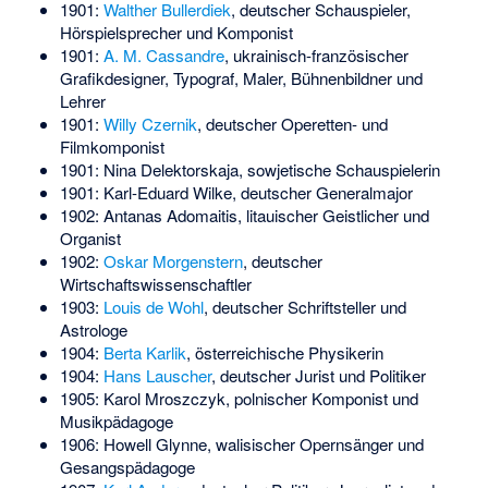
1901:
Walther Bullerdiek
, deutscher Schauspieler,
Hörspielsprecher und Komponist
1901:
A. M. Cassandre
, ukrainisch-französischer
Grafikdesigner, Typograf, Maler, Bühnenbildner und
Lehrer
1901:
Willy Czernik
, deutscher Operetten- und
Filmkomponist
1901:
Nina Delektorskaja
, sowjetische Schauspielerin
1901:
Karl-Eduard Wilke
, deutscher Generalmajor
1902:
Antanas Adomaitis
, litauischer Geistlicher und
Organist
1902:
Oskar Morgenstern
, deutscher
Wirtschaftswissenschaftler
1903:
Louis de Wohl
, deutscher Schriftsteller und
Astrologe
1904:
Berta Karlik
, österreichische Physikerin
1904:
Hans Lauscher
, deutscher Jurist und Politiker
1905:
Karol Mroszczyk
, polnischer Komponist und
Musikpädagoge
1906:
Howell Glynne
, walisischer Opernsänger und
Gesangspädagoge