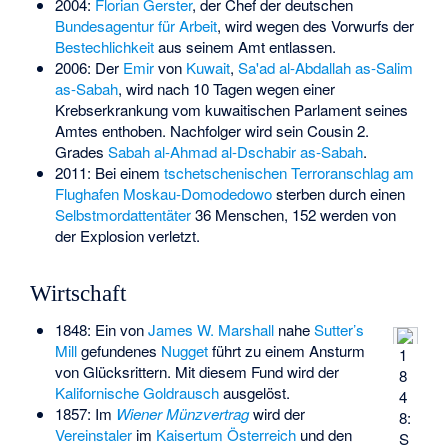
2004:
Florian Gerster
, der Chef der deutschen
Bundesagentur für Arbeit
, wird wegen des Vorwurfs der
Bestechlichkeit
aus seinem Amt entlassen.
2006: Der
Emir
von
Kuwait
,
Sa'ad al-Abdallah as-Salim
as-Sabah
, wird nach 10 Tagen wegen einer
Krebserkrankung vom kuwaitischen Parlament seines
Amtes enthoben. Nachfolger wird sein Cousin 2.
Grades
Sabah al-Ahmad al-Dschabir as-Sabah
.
2011: Bei einem
tschetschenischen
Terroranschlag am
Flughafen Moskau-Domodedowo
sterben durch einen
Selbstmordattentäter
36 Menschen, 152 werden von
der Explosion verletzt.
Wirtschaft
1848: Ein von
James W. Marshall
nahe
Sutter’s
Mill
gefundenes
Nugget
führt zu einem Ansturm
1
von Glücksrittern. Mit diesem Fund wird der
8
Kalifornische Goldrausch
ausgelöst.
4
1857: Im
Wiener Münzvertrag
wird der
8:
Vereinstaler
im
Kaisertum Österreich
und den
S