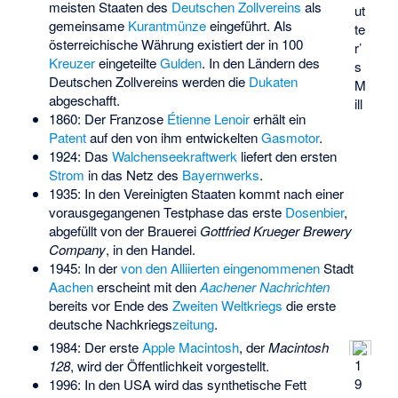
meisten Staaten des
Deutschen Zollvereins
als
ut
gemeinsame
Kurantmünze
eingeführt. Als
te
österreichische Währung existiert der in 100
r’
Kreuzer
eingeteilte
Gulden
. In den Ländern des
s
Deutschen Zollvereins werden die
Dukaten
M
abgeschafft.
ill
1860: Der Franzose
Étienne Lenoir
erhält ein
Patent
auf den von ihm entwickelten
Gasmotor
.
1924: Das
Walchenseekraftwerk
liefert den ersten
Strom
in das Netz des
Bayernwerks
.
1935: In den Vereinigten Staaten kommt nach einer
vorausgegangenen Testphase das erste
Dosenbier
,
abgefüllt von der Brauerei
Gottfried Krueger Brewery
Company
, in den Handel.
1945: In der
von den Alliierten eingenommenen
Stadt
Aachen
erscheint mit den
Aachener Nachrichten
bereits vor Ende des
Zweiten Weltkriegs
die erste
deutsche Nachkriegs
zeitung
.
1984: Der erste
Apple Macintosh
, der
Macintosh
1
128
, wird der Öffentlichkeit vorgestellt.
9
1996: In den USA wird das synthetische Fett