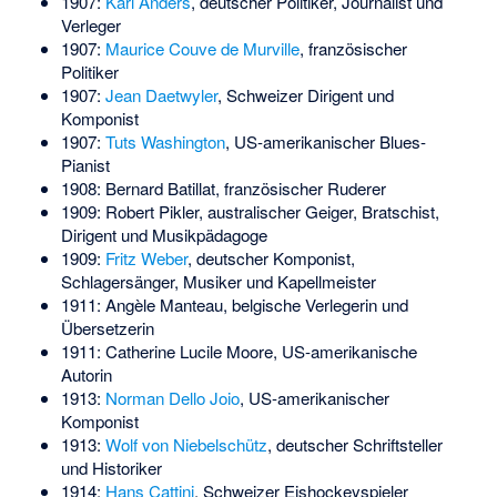
1907:
Karl Anders
, deutscher Politiker, Journalist und
Verleger
1907:
Maurice Couve de Murville
, französischer
Politiker
1907:
Jean Daetwyler
, Schweizer Dirigent und
Komponist
1907:
Tuts Washington
, US-amerikanischer Blues-
Pianist
1908:
Bernard Batillat
, französischer Ruderer
1909:
Robert Pikler
, australischer Geiger, Bratschist,
Dirigent und Musikpädagoge
1909:
Fritz Weber
, deutscher Komponist,
Schlagersänger, Musiker und Kapellmeister
1911:
Angèle Manteau
, belgische Verlegerin und
Übersetzerin
1911:
Catherine Lucile Moore
, US-amerikanische
Autorin
1913:
Norman Dello Joio
, US-amerikanischer
Komponist
1913:
Wolf von Niebelschütz
, deutscher Schriftsteller
und Historiker
1914:
Hans Cattini
, Schweizer Eishockeyspieler