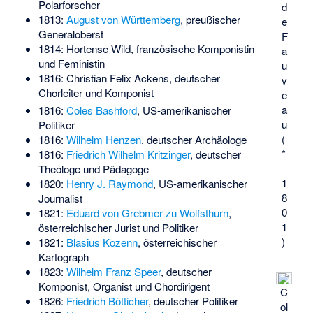
Polarforscher
d
1813:
August von Württemberg
, preußischer
e
Generaloberst
F
1814:
Hortense Wild
, französische Komponistin
a
und Feministin
u
1816:
Christian Felix Ackens
, deutscher
v
Chorleiter und Komponist
e
a
1816:
Coles Bashford
, US-amerikanischer
u
Politiker
(
1816:
Wilhelm Henzen
, deutscher Archäologe
*
1816:
Friedrich Wilhelm Kritzinger
, deutscher
Theologe und Pädagoge
1
1820:
Henry J. Raymond
, US-amerikanischer
8
Journalist
0
1821:
Eduard von Grebmer zu Wolfsthurn
,
1
österreichischer Jurist und Politiker
)
1821:
Blasius Kozenn
, österreichischer
Kartograph
1823:
Wilhelm Franz Speer
, deutscher
Komponist, Organist und Chordirigent
C
1826:
Friedrich Bötticher
, deutscher Politiker
ol