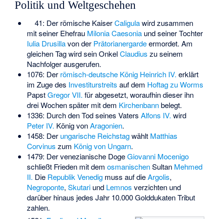
Politik und Weltgeschehen
41: Der römische Kaiser
Caligula
wird zusammen
mit seiner Ehefrau
Milonia Caesonia
und seiner Tochter
Iulia Drusilla
von der
Prätorianergarde
ermordet. Am
gleichen Tag wird sein Onkel
Claudius
zu seinem
Nachfolger ausgerufen.
1076: Der
römisch-deutsche König
Heinrich IV.
erklärt
im Zuge des
Investiturstreits
auf dem
Hoftag zu Worms
Papst
Gregor VII.
für abgesetzt, woraufhin dieser ihn
drei Wochen später mit dem
Kirchenbann
belegt.
1336: Durch den Tod seines Vaters
Alfons IV.
wird
Peter IV.
König von
Aragonien
.
1458: Der
ungarische
Reichstag
wählt
Matthias
Corvinus
zum
König von Ungarn
.
1479: Der venezianische Doge
Giovanni Mocenigo
schließt Frieden mit dem
osmanischen
Sultan
Mehmed
II.
Die
Republik Venedig
muss auf die
Argolis
,
Negroponte
,
Skutari
und
Lemnos
verzichten und
darüber hinaus jedes Jahr 10.000 Golddukaten Tribut
zahlen.