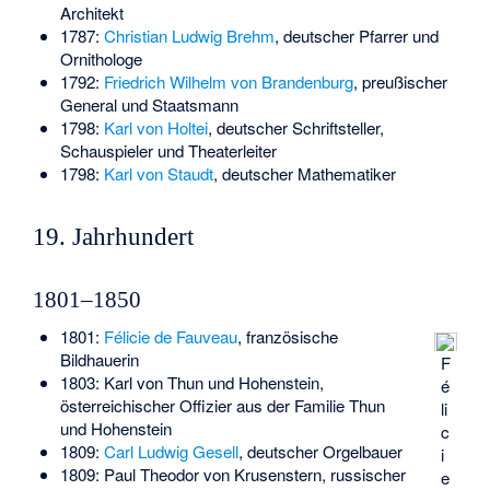
Architekt
1787:
Christian Ludwig Brehm
, deutscher Pfarrer und
Ornithologe
1792:
Friedrich Wilhelm von Brandenburg
, preußischer
General und Staatsmann
1798:
Karl von Holtei
, deutscher Schriftsteller,
Schauspieler und Theaterleiter
1798:
Karl von Staudt
, deutscher Mathematiker
19. Jahrhundert
1801–1850
1801:
Félicie de Fauveau
, französische
Bildhauerin
F
1803:
Karl von Thun und Hohenstein
,
é
österreichischer Offizier aus der Familie Thun
li
und Hohenstein
c
1809:
Carl Ludwig Gesell
, deutscher Orgelbauer
i
1809:
Paul Theodor von Krusenstern
, russischer
e