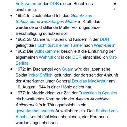
e
Volkskammer
der
DDR
diesen Beschluss
r
einstimmig.
1952: In Deutschland tritt das
Gesetz zum
Schutz der erwerbstätigen Mütter
in Kraft, das
werdende und stillende Mütter vor ungesunder
Beschäftigung schützen soll.
1962: 28 Männern, Frauen und Kindern in der
DDR
gelingt die
Flucht durch einen Tunnel
nach
West-Berlin
.
1962: Die
Volkskammer
beschließt die Einführung der
allgemeinen
Wehrpflicht
in der
DDR
einschließlich
Ost-
Berlins
.
1972: Im Dschungel von
Guam
wird der japanische
Soldat
Yokoi Shōichi
gefunden, der dort seit der Ankunft
der Amerikaner unter General
Douglas MacArthur
am
10. August 1944 in einer Höhle gelebt hat.
1977: In Madrid dringt zur Zeit der
Transition in Spanien
ein bewaffnetes Kommando der
Alianza Apostólica
Anticomunista
in Tötungsabsicht in ein
gewerkschaftsnahes
Anwaltsbüro ein. Das
Blutbad von
Atocha
kostet fünf Menschenleben, vier Personen
werden angeschossen.