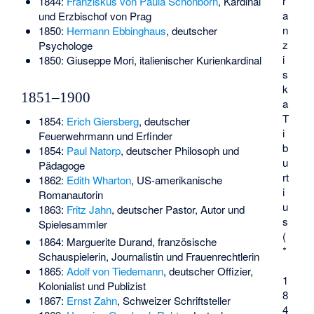
r
1844:
Franziskus von Paula Schönborn
, Kardinal
a
und Erzbischof von Prag
n
1850:
Hermann Ebbinghaus
, deutscher
z
Psychologe
i
1850:
Giuseppe Mori
, italienischer Kurienkardinal
s
k
1851–1900
a
T
1854:
Erich Giersberg
, deutscher
i
Feuerwehrmann und Erfinder
b
1854:
Paul Natorp
, deutscher Philosoph und
u
Pädagoge
rt
1862:
Edith Wharton
, US-amerikanische
i
Romanautorin
u
1863:
Fritz Jahn
, deutscher Pastor, Autor und
s
Spielesammler
(
1864:
Marguerite Durand
, französische
*
Schauspielerin, Journalistin und Frauenrechtlerin
1865:
Adolf von Tiedemann
, deutscher Offizier,
1
Kolonialist und Publizist
8
1867:
Ernst Zahn
, Schweizer Schriftsteller
4