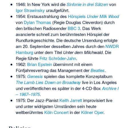
1946: In New York wird die
Sinfonie in drei Sätzen
von
Igor Strawinsky
uraufgeführt.
1954: Erstausstrahlung des
Hörspiels
Under Milk Wood
von
Dylan Thomas
(Regie Douglas Cleverdon) durch
den britischen Radiosender
BBC 3
. Das Werk
avancierte schnell zum berühmtesten Hörspiel der
Rundfunkgeschichte. Die deutsche Ursendung erfolgte
am 20. September desselben Jahres durch den
NWDR
Hamburg
unter dem Titel
Unter dem Milchwald
. Die
Regie führte
Fritz Schröder-Jahn
.
1962:
Brian Epstein
übernimmt mit einem
Fünfjahresvertrag das Management der
Beatles
.
1975:
Genesis
spielen das komplette Konzeptalbum
The Lamb Lies Down on Broadway
live in Los Angeles
und veröffentlichen es später in der 4-CD-Box
Archive I
– 1967–1975
.
1975: Der Jazz-Pianist
Keith Jarrett
improvisiert live
und unter widrigsten Umständen sein heute
weltberühmtes
Köln Concert
in der
Kölner Oper
.