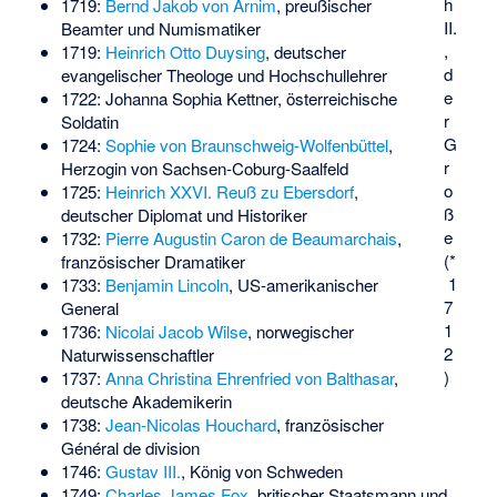
h
1719:
Bernd Jakob von Arnim
, preußischer
II.
Beamter und Numismatiker
,
1719:
Heinrich Otto Duysing
, deutscher
d
evangelischer Theologe und Hochschullehrer
e
1722:
Johanna Sophia Kettner
, österreichische
r
Soldatin
G
1724:
Sophie von Braunschweig-Wolfenbüttel
,
r
Herzogin von Sachsen-Coburg-Saalfeld
o
1725:
Heinrich XXVI. Reuß zu Ebersdorf
,
ß
deutscher Diplomat und Historiker
e
1732:
Pierre Augustin Caron de Beaumarchais
,
(*
französischer Dramatiker
1
1733:
Benjamin Lincoln
, US-amerikanischer
7
General
1
1736:
Nicolai Jacob Wilse
, norwegischer
2
Naturwissenschaftler
)
1737:
Anna Christina Ehrenfried von Balthasar
,
deutsche Akademikerin
1738:
Jean-Nicolas Houchard
, französischer
Général de division
1746:
Gustav III.
, König von Schweden
1749:
Charles James Fox
, britischer Staatsmann und