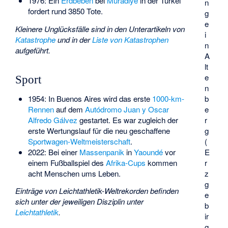
1976: Ein
Erdbeben
bei
Muradiye
in der Türkei
n
fordert rund 3850 Tote.
g
e
Kleinere Unglücksfälle sind in den Unterartikeln von
i
Katastrophe
und in der
Liste von Katastrophen
n
aufgeführt.
A
lt
e
Sport
n
1954: In Buenos Aires wird das erste
1000-km-
b
Rennen
auf dem
Autódromo Juan y Oscar
e
Alfredo Gálvez
gestartet. Es war zugleich der
r
erste Wertungslauf für die neu geschaffene
g
Sportwagen-Weltmeisterschaft
.
(
2022: Bei einer
Massenpanik
in
Yaoundé
vor
E
einem Fußballspiel des
Afrika-Cups
kommen
r
acht Menschen ums Leben.
z
g
Einträge von Leichtathletik-Weltrekorden befinden
e
sich unter der jeweiligen Disziplin unter
b
Leichtathletik
.
ir
g