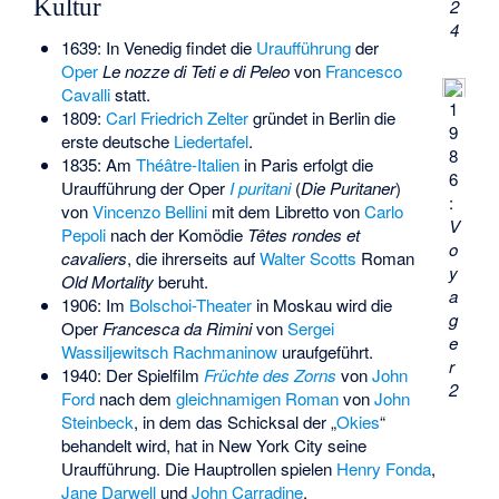
Kultur
2
4
1639: In Venedig findet die
Uraufführung
der
Oper
Le nozze di Teti e di Peleo
von
Francesco
Cavalli
statt.
1
1809:
Carl Friedrich Zelter
gründet in Berlin die
9
erste deutsche
Liedertafel
.
8
1835: Am
Théâtre-Italien
in Paris erfolgt die
6
Uraufführung der Oper
I puritani
(
Die Puritaner
)
:
von
Vincenzo Bellini
mit dem Libretto von
Carlo
V
Pepoli
nach der Komödie
Têtes rondes et
o
cavaliers
, die ihrerseits auf
Walter Scotts
Roman
y
Old Mortality
beruht.
a
1906: Im
Bolschoi-Theater
in Moskau wird die
g
Oper
Francesca da Rimini
von
Sergei
e
Wassiljewitsch Rachmaninow
uraufgeführt.
r
1940: Der Spielfilm
Früchte des Zorns
von
John
2
Ford
nach dem
gleichnamigen Roman
von
John
Steinbeck
, in dem das Schicksal der „
Okies
“
behandelt wird, hat in New York City seine
Uraufführung. Die Hauptrollen spielen
Henry Fonda
,
Jane Darwell
und
John Carradine
.