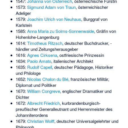
1547:
Johanna von Österreich
, österreichische Fürstin
1573:
Sigmund Adam von Traun
, österreichischer
Adeliger
1579:
Joachim Ulrich von Neuhaus
, Burggraf von
Karlstein
1585:
Anna Maria zu Solms-Sonnenwalde
, Gräfin von
Hohenlohe-Langenburg
1614:
Timotheus Ritzsch
, deutscher Buchdrucker, -
händler und Zeitungsherausgeber
1616:
Agnes Cirksena
, ostfriesische Prinzessin
1634:
Paolo Amato
, italienischer Architekt
1635:
Rudolf Capell
, deutscher Pädagoge, Historiker
und Philologe
1652:
Nicolas Chalon du Blé
, französischer Militär,
Diplomat und Politiker
1670:
William Congreve
, englischer Dramatiker und
Dichter
1672:
Albrecht Friedrich
, kurbrandenburgisch-
preußischer Generalleutnant und Herrenmeister des
Johanniterordens
1679:
Christian Wolff
, deutscher Universalgelehrter und
Philosoph