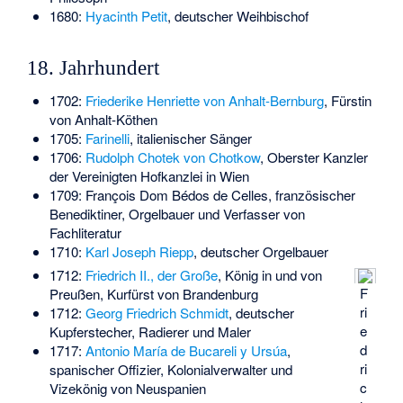
1680:
Hyacinth Petit
, deutscher Weihbischof
18. Jahrhundert
1702:
Friederike Henriette von Anhalt-Bernburg
, Fürstin
von Anhalt-Köthen
1705:
Farinelli
, italienischer Sänger
1706:
Rudolph Chotek von Chotkow
, Oberster Kanzler
der Vereinigten Hofkanzlei in Wien
1709:
François Dom Bédos de Celles
, französischer
Benediktiner, Orgelbauer und Verfasser von
Fachliteratur
1710:
Karl Joseph Riepp
, deutscher Orgelbauer
1712:
Friedrich II., der Große
, König in und von
F
Preußen, Kurfürst von Brandenburg
ri
1712:
Georg Friedrich Schmidt
, deutscher
e
Kupferstecher, Radierer und Maler
d
1717:
Antonio María de Bucareli y Ursúa
,
ri
spanischer Offizier, Kolonialverwalter und
c
Vizekönig von Neuspanien