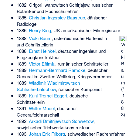
1882:
Grigori Iwanowitsch Schirjajew
, russischer
Botaniker und Hochschullehrer
1885:
Christian Ingerslev Baastrup
, dänischer
Radiologe
1886:
Henry King
, US-amerikanischer Filmregisseur
1888:
Vicki Baum
, österreichische Harfenistin
Vi
und Schriftstellerin
c
1888:
Ernst Heinkel
, deutscher Ingenieur und
ki
Flugzeugkonstrukteur
B
1889:
Victor Eftimiu
, rumänischer Schriftsteller
a
1889:
Hermann-Bernhard Ramcke
, deutscher
u
General im Zweiten Weltkrieg, Kriegsverbrecher
m
1889:
Wladimir Wladimirowitsch
(*
Schtscherbatschow
, russischer Komponist
1
1889:
Kuni Tremel-Eggert
, deutsche
8
Schriftstellerin
8
1891:
Walter Model
, deutscher
8)
Generalfeldmarschall
1892:
Arkadi Dmitrijewitsch Schwezow
,
sowjetischer Triebwerkskonstrukteur
1893:
Johan Erik Friborg
, schwedischer Radrennfahrer