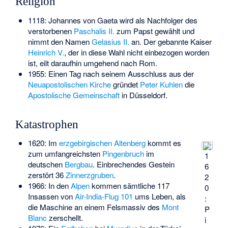
Religion
1118: Johannes von Gaeta wird als Nachfolger des
verstorbenen
Paschalis II.
zum Papst gewählt und
nimmt den Namen
Gelasius II.
an. Der gebannte Kaiser
Heinrich V.
, der in diese Wahl nicht einbezogen worden
ist, eilt daraufhin umgehend nach Rom.
1955: Einen Tag nach seinem Ausschluss aus der
Neuapostolischen Kirche
gründet
Peter Kuhlen
die
Apostolische Gemeinschaft
in Düsseldorf.
Katastrophen
1620: Im
erzgebirgischen
Altenberg
kommt es
zum umfangreichsten
Pingenbruch
im
1
deutschen
Bergbau
. Einbrechendes Gestein
6
zerstört 36
Zinnerzgruben
.
2
1966: In den
Alpen
kommen sämtliche 117
0
Insassen von
Air-India-Flug 101
ums Leben, als
:
die Maschine an einem Felsmassiv des
Mont
P
Blanc
zerschellt.
i