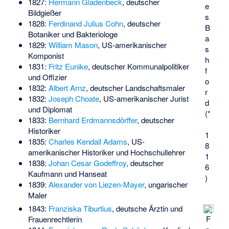
1827:
Hermann Gladenbeck
, deutscher
e
Bildgießer
s
1828:
Ferdinand Julius Cohn
, deutscher
B
Botaniker und Bakteriologe
a
1829:
William Mason
, US-amerikanischer
s
Komponist
h
1831:
Fritz Eunike
, deutscher Kommunalpolitiker
f
und Offizier
o
1832:
Albert Arnz
, deutscher Landschaftsmaler
r
1832:
Joseph Choate
, US-amerikanischer Jurist
d
und Diplomat
(*
1833:
Bernhard Erdmannsdörffer
, deutscher
Historiker
1
1835:
Charles Kendall Adams
, US-
8
amerikanischer Historiker und Hochschullehrer
1
1838:
Johan Cesar Godeffroy
, deutscher
6
Kaufmann und Hanseat
)
1839:
Alexander von Liezen-Mayer
, ungarischer
Maler
1843:
Franziska Tiburtius
, deutsche Ärztin und
F
Frauenrechtlerin