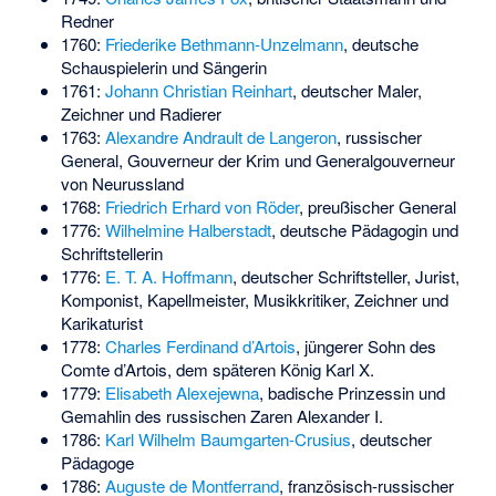
Redner
1760:
Friederike Bethmann-Unzelmann
, deutsche
Schauspielerin und Sängerin
1761:
Johann Christian Reinhart
, deutscher Maler,
Zeichner und Radierer
1763:
Alexandre Andrault de Langeron
, russischer
General, Gouverneur der Krim und Generalgouverneur
von Neurussland
1768:
Friedrich Erhard von Röder
, preußischer General
1776:
Wilhelmine Halberstadt
, deutsche Pädagogin und
Schriftstellerin
1776:
E. T. A. Hoffmann
, deutscher Schriftsteller, Jurist,
Komponist, Kapellmeister, Musikkritiker, Zeichner und
Karikaturist
1778:
Charles Ferdinand d’Artois
, jüngerer Sohn des
Comte d’Artois, dem späteren König Karl X.
1779:
Elisabeth Alexejewna
, badische Prinzessin und
Gemahlin des russischen Zaren Alexander I.
1786:
Karl Wilhelm Baumgarten-Crusius
, deutscher
Pädagoge
1786:
Auguste de Montferrand
, französisch-russischer