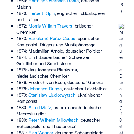
1869:
Hermine Overbeck-Rohte
, deutsche
3
Malerin
)
1870:
Herbert Kilpin
, englischer Fußballspieler
und -trainer
1872:
Morris William Travers
, britischer
M
Chemiker
ar
1873:
Bartolomé Pérez Casas
, spanischer
g
Komponist, Dirigent und Musikpädagoge
u
1874:
Maximilian Arnold
, deutscher Politiker
er
1874:
Emil Baudenbacher
, Schweizer
it
Geistlicher und Schriftsteller
e
1875:
Jan Johannes Blanksma
,
D
niederländischer Chemiker
ur
1876:
Friedrich von Buch
, deutscher General
a
1878:
Johannes Runge
, deutscher Leichtathlet
n
1879:
Stanislaw Ljudkewytsch
, ukrainischer
d
Komponist
(*
1880:
Alfred Merz
, österreichisch-deutscher
1
Meereskundler
8
1880:
Peter Wilhelm Millowitsch
, deutscher
6
Schauspieler und Theaterleiter
4)
1881:
Elsa Wagner
, deutsche Schauspielerin