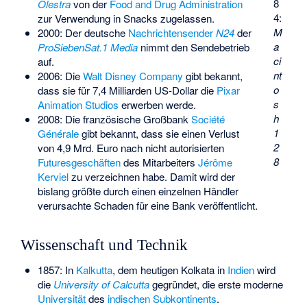
8
Olestra
von der
Food and Drug Administration
4:
zur Verwendung in Snacks zugelassen.
M
2000: Der deutsche
Nachrichtensender
N24
der
a
ProSiebenSat.1 Media
nimmt den Sendebetrieb
ci
auf.
nt
2006: Die
Walt Disney Company
gibt bekannt,
o
dass sie für 7,4 Milliarden US-Dollar die
Pixar
s
Animation Studios
erwerben werde.
h
2008: Die französische Großbank
Société
1
Générale
gibt bekannt, dass sie einen Verlust
2
von 4,9 Mrd. Euro nach nicht autorisierten
8
Futuresgeschäften
des Mitarbeiters
Jérôme
Kerviel
zu verzeichnen habe. Damit wird der
bislang größte durch einen einzelnen Händler
verursachte Schaden für eine Bank veröffentlicht.
Wissenschaft und Technik
1857: In
Kalkutta
, dem heutigen Kolkata in
Indien
wird
die
University of Calcutta
gegründet, die erste moderne
Universität
des
indischen Subkontinents
.