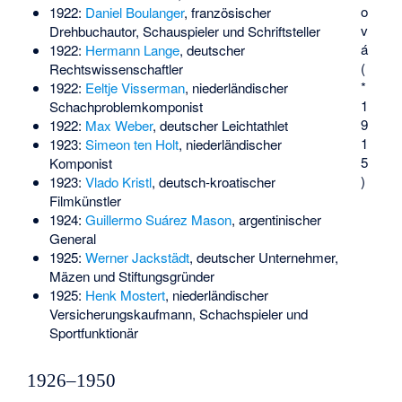
o
1922:
Daniel Boulanger
, französischer
v
Drehbuchautor, Schauspieler und Schriftsteller
á
1922:
Hermann Lange
, deutscher
(
Rechtswissenschaftler
*
1922:
Eeltje Visserman
, niederländischer
1
Schachproblemkomponist
9
1922:
Max Weber
, deutscher Leichtathlet
1
1923:
Simeon ten Holt
, niederländischer
5
Komponist
)
1923:
Vlado Kristl
, deutsch-kroatischer
Filmkünstler
1924:
Guillermo Suárez Mason
, argentinischer
General
1925:
Werner Jackstädt
, deutscher Unternehmer,
Mäzen und Stiftungsgründer
1925:
Henk Mostert
, niederländischer
Versicherungskaufmann, Schachspieler und
Sportfunktionär
1926–1950