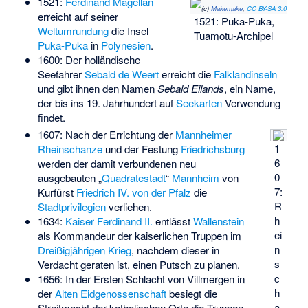
1521:
Ferdinand Magellan
(c)
Makemake
,
CC BY-SA 3.0
erreicht auf seiner
1521: Puka-Puka,
Weltumrundung
die Insel
Tuamotu-Archipel
Puka-Puka
in
Polynesien
.
1600: Der holländische
Seefahrer
Sebald de Weert
erreicht die
Falklandinseln
und gibt ihnen den Namen
Sebald Eilands
, ein Name,
der bis ins 19. Jahrhundert auf
Seekarten
Verwendung
findet.
1607: Nach der Errichtung der
Mannheimer
1
Rheinschanze
und der Festung
Friedrichsburg
6
werden der damit verbundenen neu
0
ausgebauten „
Quadratestadt
“
Mannheim
von
7:
Kurfürst
Friedrich IV. von der Pfalz
die
R
Stadtprivilegien
verliehen.
h
1634:
Kaiser
Ferdinand II.
entlässt
Wallenstein
ei
als Kommandeur der kaiserlichen Truppen im
n
Dreißigjährigen Krieg
, nachdem dieser in
s
Verdacht geraten ist, einen Putsch zu planen.
c
1656: In der
Ersten Schlacht von Villmergen
in
h
der
Alten Eidgenossenschaft
besiegt die
a
Streitmacht der katholischen Orte die Truppen