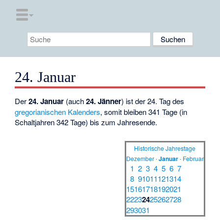
24. Januar
Der
24. Januar
(auch
24. Jänner
) ist der 24. Tag des
gregorianischen Kalenders
, somit bleiben 341 Tage (in
Schaltjahren 342 Tage) bis zum Jahresende.
Historische Jahrestage
Dezember
·
Januar
·
Februar
1
2
3
4
5
6
7
8
9
10
11
12
13
14
15
16
17
18
19
20
21
22
23
24
25
26
27
28
29
30
31