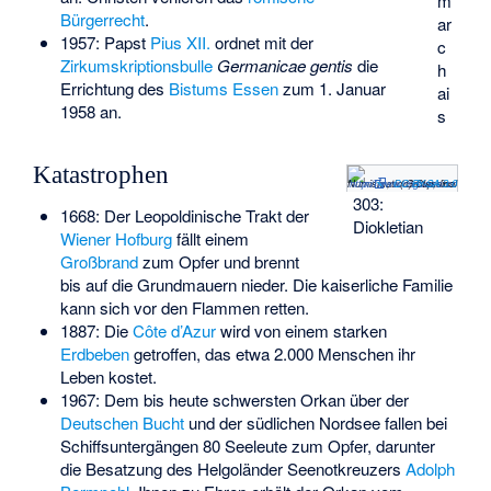
m
Bürgerrecht
.
ar
1957: Papst
Pius XII.
ordnet mit der
c
Zirkumskriptionsbulle
Germanicae gentis
die
h
Errichtung des
Bistums Essen
zum 1. Januar
ai
1958 an.
s
Katastrophen
(c) Classical Numismatic Group, Inc.
http://www.cngcoins.com
,
CC BY-SA 3.0
303:
1668: Der Leopoldinische Trakt der
Diokletian
Wiener Hofburg
fällt einem
Großbrand
zum Opfer und brennt
bis auf die Grundmauern nieder. Die kaiserliche Familie
kann sich vor den Flammen retten.
1887: Die
Côte d’Azur
wird von einem starken
Erdbeben
getroffen, das etwa 2.000 Menschen ihr
Leben kostet.
1967: Dem bis heute schwersten Orkan über der
Deutschen Bucht
und der südlichen Nordsee fallen bei
Schiffsuntergängen 80 Seeleute zum Opfer, darunter
die Besatzung des Helgoländer Seenotkreuzers
Adolph