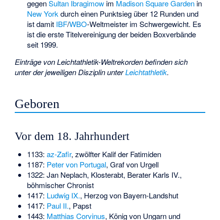
gegen
Sultan Ibragimow
im
Madison Square Garden
in
New York
durch einen Punktsieg über 12 Runden und
ist damit
IBF
/
WBO
-Weltmeister im Schwergewicht. Es
ist die erste Titelvereinigung der beiden Boxverbände
seit 1999.
Einträge von Leichtathletik-Weltrekorden befinden sich
unter der jeweiligen Disziplin unter
Leichtathletik
.
Geboren
Vor dem 18. Jahrhundert
1133:
az-Zafir
, zwölfter Kalif der Fatimiden
1187:
Peter von Portugal
, Graf von Urgell
1322:
Jan Neplach
, Klosterabt, Berater Karls IV.,
böhmischer Chronist
1417:
Ludwig IX.
, Herzog von Bayern-Landshut
1417:
Paul II.
, Papst
1443:
Matthias Corvinus
, König von Ungarn und