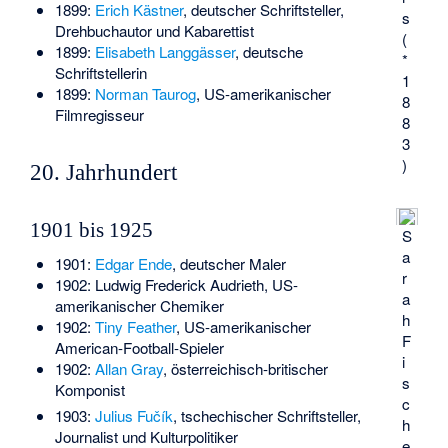
1899:
Erich Kästner
, deutscher Schriftsteller,
s
Drehbuchautor und Kabarettist
(
1899:
Elisabeth Langgässer
, deutsche
*
Schriftstellerin
1
1899:
Norman Taurog
, US-amerikanischer
8
Filmregisseur
8
3
)
20. Jahrhundert
1901 bis 1925
S
a
1901:
Edgar Ende
, deutscher Maler
r
1902:
Ludwig Frederick Audrieth
, US-
a
amerikanischer Chemiker
h
1902:
Tiny Feather
, US-amerikanischer
F
American-Football-Spieler
i
1902:
Allan Gray
, österreichisch-britischer
s
Komponist
c
1903:
Julius Fučík
, tschechischer Schriftsteller,
h
Journalist und Kulturpolitiker
e