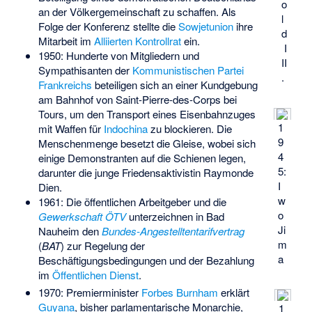
o
an der Völkergemeinschaft zu schaffen. Als
l
Folge der Konferenz stellte die
Sowjetunion
ihre
d
Mitarbeit im
Alliierten Kontrollrat
ein.
I
1950: Hunderte von Mitgliedern und
II
Sympathisanten der
Kommunistischen Partei
.
Frankreichs
beteiligen sich an einer Kundgebung
am Bahnhof von Saint-Pierre-des-Corps bei
Tours, um den Transport eines Eisenbahnzuges
1
mit Waffen für
Indochina
zu blockieren. Die
9
Menschenmenge besetzt die Gleise, wobei sich
4
einige Demonstranten auf die Schienen legen,
5:
darunter die junge Friedensaktivistin
Raymonde
I
Dien
.
w
1961: Die öffentlichen Arbeitgeber und die
o
Gewerkschaft ÖTV
unterzeichnen in Bad
Ji
Nauheim den
Bundes-Angestelltentarifvertrag
m
(
BAT
) zur Regelung der
a
Beschäftigungsbedingungen und der Bezahlung
im
Öffentlichen Dienst
.
1970: Premierminister
Forbes Burnham
erklärt
Guyana
, bisher parlamentarische Monarchie,
1