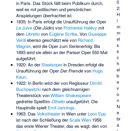
0
in Paris. Das Stück fällt beim Publikum durch,
2:
weil es mit politischen und persönlichen
H
Anspielungen überfrachtet ist.
i
1835: In Paris erfolgt die Uraufführung der Oper
m
La Juive
(
Die Jüdin
) von
Fromental Halévy
mit
m
dem
Libretto
von
Eugène Scribe
. Von
Giuseppe
el
Verdi
ebenso geschätzt wie von
Richard
s
Wagner
, wird die Oper zum Serienerfolg: Bis
s
1893 wird sie allein an der Pariser Oper 550 Mal
c
aufgeführt.
h
1920: An der
Staatsoper
in Dresden erfolgt die
ei
Uraufführung der Oper
Der Fremde
von
Hugo
b
Kaun
.
e
1922: In Berlin wird der von Regisseur
Dimitri
v
Buchowetzki
nach dem gleichnamigen
o
Theaterstück von
William Shakespeare
n
gedrehte Spielfilm
Othello
uraufgeführt. Die
N
Hauptrolle spielt
Emil Jannings
.
e
1963: Das
Volkstheater
in Wien unter
Leon Epp
br
ist nach der Schließung der
Scala Wien
1956
a
das erste Wiener Theater, das es wagt, den von
(