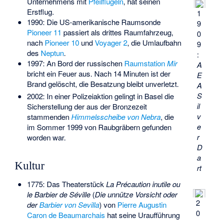
Unternehmens mit
Pfeilflügeln
, hat seinen
Erstflug.
1
1990: Die US-amerikanische Raumsonde
9
Pioneer 11
passiert als drittes Raumfahrzeug,
0
nach
Pioneer 10
und
Voyager 2
, die Umlaufbahn
9
des
Neptun
.
:
1997: An Bord der russischen
Raumstation
Mir
A
bricht ein Feuer aus. Nach 14 Minuten ist der
E
Brand gelöscht, die Besatzung bleibt unverletzt.
A
S
2002: In einer Polizeiaktion gelingt in Basel die
il
Sicherstellung der aus der Bronzezeit
v
stammenden
Himmelsscheibe von Nebra
, die
e
im Sommer 1999 von Raubgräbern gefunden
r
worden war.
D
a
Kultur
rt
1775: Das Theaterstück
La Précaution inutile ou
le Barbier de Séville
(
Die unnütze Vorsicht oder
2
der
Barbier von Sevilla
) von
Pierre Augustin
0
Caron de Beaumarchais
hat seine Uraufführung