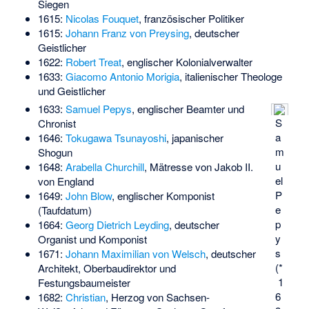
Siegen
1615:
Nicolas Fouquet
, französischer Politiker
1615:
Johann Franz von Preysing
, deutscher
Geistlicher
1622:
Robert Treat
, englischer Kolonialverwalter
1633:
Giacomo Antonio Morigia
, italienischer Theologe
und Geistlicher
1633:
Samuel Pepys
, englischer Beamter und
S
Chronist
a
1646:
Tokugawa Tsunayoshi
, japanischer
m
Shogun
u
1648:
Arabella Churchill
, Mätresse von Jakob II.
el
von England
P
1649:
John Blow
, englischer Komponist
e
(Taufdatum)
p
1664:
Georg Dietrich Leyding
, deutscher
y
Organist und Komponist
s
1671:
Johann Maximilian von Welsch
, deutscher
(*
Architekt, Oberbaudirektor und
1
Festungsbaumeister
6
1682:
Christian
, Herzog von Sachsen-