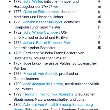
u
1776:
John Walter
, britischer Inhaber und
m
Herausgeber der
The Times
b
1777:
Gottfried Fleischmann
, deutscher
ol
Mediziner und Hochschullehrer
dt
1779:
Johann Kaspar Aiblinger
, deutscher
(*
Komponist und Kapellmeister
1
1782:
John Wilson Campbell
, US-
7
amerikanischer Jurist und Politiker
6
1782:
Johann Baptist Emanuel Pohl
,
6)
österreichischer Botaniker
1786:
Ferdinand Wilhelm Franz Bolstern von
Boltenstern
, preußischer Offizier
1787:
José Lúcio Travassos Valdez
, portugiesischer
Politiker
1789:
Friedrich von Aschoff
, preußischer
Generalleutnant
1792:
José Joaquín de Herrera
, mexikanischer Militär
und Politiker
1799:
Heinrich Friedrich von Itzenplitz
, preußischer
Staatsmann, Naturwissenschaftler und Jurist
1800:
Adelheid von Anhalt-Bernburg-Schaumburg-
Hoym
, Prinzessin von Anhalt-Bernburg-Schaumburg-