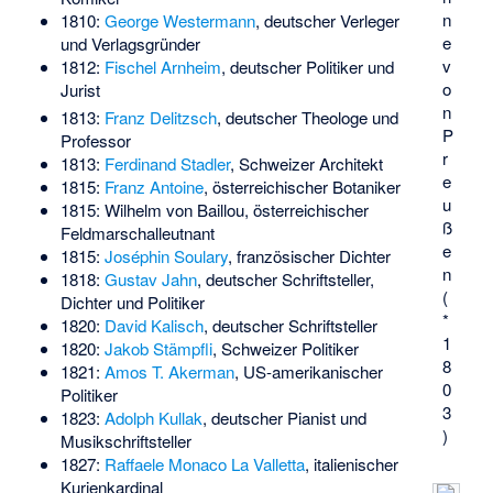
n
1810:
George Westermann
, deutscher Verleger
e
und Verlagsgründer
v
1812:
Fischel Arnheim
, deutscher Politiker und
o
Jurist
n
1813:
Franz Delitzsch
, deutscher Theologe und
P
Professor
r
1813:
Ferdinand Stadler
, Schweizer Architekt
e
1815:
Franz Antoine
, österreichischer Botaniker
u
1815:
Wilhelm von Baillou
, österreichischer
ß
Feldmarschalleutnant
e
1815:
Joséphin Soulary
, französischer Dichter
n
1818:
Gustav Jahn
, deutscher Schriftsteller,
(
Dichter und Politiker
*
1820:
David Kalisch
, deutscher Schriftsteller
1
1820:
Jakob Stämpfli
, Schweizer Politiker
8
1821:
Amos T. Akerman
, US-amerikanischer
0
Politiker
3
1823:
Adolph Kullak
, deutscher Pianist und
)
Musikschriftsteller
1827:
Raffaele Monaco La Valletta
, italienischer
Kurienkardinal