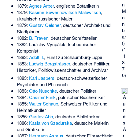
n
1879:
Agnes Arber
, englische Botanikerin
M
1879:
Kasimir Sewerinowitsch Malewitsch
,
o
ukrainisch-russischer Maler
n
1879:
Gustav Oelsner
, deutscher Architekt und
b
Stadtplaner
ar
1882:
B. Traven
, deutscher Schriftsteller
t)
1882:
Ladislav Vycpálek
, tschechischer
(*
Komponist
1
1883:
Adolf II.
, Fürst zu Schaumburg-Lippe
8
1883:
Ludwig Bergsträsser
, deutscher Politiker,
7
Historiker, Politikwissenschaftler und Archivar
0)
1883:
Karl Jaspers
, deutsch-schweizerischer
Psychiater und Philosoph
1883:
Otto Nuschke
, deutscher Politiker
A
1884:
Casimir Funk
, polnischer Biochemiker
g
1885:
Walter Schaub
, Schweizer Politiker und
n
Heimatkundler
e
1886:
Gustav Abb
, deutscher Bibliothekar
s
1886:
Kasia von Szadurska
, deutsche Malerin
A
und Grafikerin
r
1887:
Hermann Asmus
, deutscher Filmarchitekt