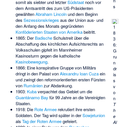
n
somit als siebter und letzter
Südstaat
noch vor
s
dem Amtsantritt des zum US-Präsidenten
gewählten
Abraham Lincoln
und dem Beginn
des
Sezessionskrieges
aus der Union aus- und
den Anfang des Monats gegründeten
1
Konföderierten Staaten von Amerika
beitritt.
8
1865: Der
Badische
Schulstreit über die
3
Abschaffung des kirchlichen Aufsichtsrechts an
6:
Volksschulen gipfelt im
Mannheimer
G
Kasinosturm
gegen die katholische
ru
Kasinobewegung
.
n
1866: Eine konspirative Gruppe von Militärs
dr
dringt in den Palast von
Alexandru Ioan Cuza
ein
is
und zwingt den reformorientierten ersten Fürsten
s
von
Rumänien
zur Abdankung.
v
1903:
Kuba
verpachtet das Gebiet um die
o
Guantánamo Bay
für 99 Jahre an die Vereinigten
n
Staaten.
T
1918: Die
Rote Armee
rekrutiert ihre ersten
h
Soldaten. Der Tag wird später in der
Sowjetunion
e
als
Tag der Roten Armee
gefeiert.
Al