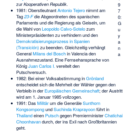
zur
Kooperativen Republik
.
9
1981: Oberstleutnant
Antonio Tejero
nimmt am
7
Tag
23-F
die Abgeordneten des spanischen
0:
Parlaments und die Regierung als Geiseln, um
G
die Wahl von
Leopoldo Calvo-Sotelo
zum
u
Ministerpräsidenten zu verhindern und den
y
Demokratisierungsprozess in Spanien
a
(Transición)
zu beenden. Gleichzeitig verhängt
n
General
Milans del Bosch
in Valencia den
a
Ausnahmezustand. Eine Fernsehansprache von
König
Juan Carlos I.
vereitelt den
Putschversuch.
1982: Bei einer Volksabstimmung in
Grönland
entscheidet sich die Mehrheit der Wähler gegen den
Verbleib in der
Europäischen Gemeinschaft
; der Austritt
wird am 1. Januar 1985 vollzogen.
1991: Das
Militär
um die Generäle
Sunthorn
Kongsompong
und
Suchinda Kraprayoon
führt in
Thailand
einen
Putsch
gegen Premierminister
Chatichai
Choonhavan
durch, der ins Exil nach Großbritannien
geht.