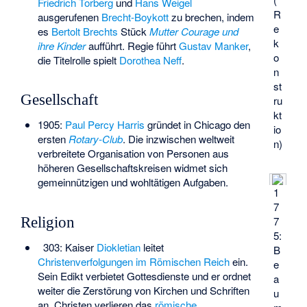
Friedrich Torberg
und
Hans Weigel
R
ausgerufenen
Brecht-Boykott
zu brechen, indem
e
es
Bertolt Brechts
Stück
Mutter Courage und
k
ihre Kinder
aufführt. Regie führt
Gustav Manker
,
o
die Titelrolle spielt
Dorothea Neff
.
n
st
Gesellschaft
ru
kt
1905:
Paul Percy Harris
gründet in Chicago den
io
ersten
Rotary-Club
. Die inzwischen weltweit
n)
verbreitete Organisation von Personen aus
höheren Gesellschaftskreisen widmet sich
gemeinnützigen und wohltätigen Aufgaben.
1
7
Religion
7
5:
303: Kaiser
Diokletian
leitet
B
Christenverfolgungen im Römischen Reich
ein.
e
Sein Edikt verbietet Gottesdienste und er ordnet
a
weiter die Zerstörung von Kirchen und Schriften
u
an. Christen verlieren das
römische