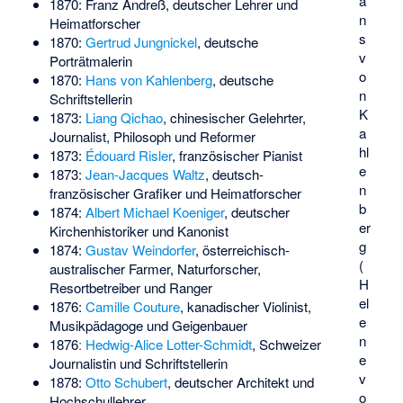
a
1870:
Franz Andreß
, deutscher Lehrer und
n
Heimatforscher
s
1870:
Gertrud Jungnickel
, deutsche
v
Porträtmalerin
o
1870:
Hans von Kahlenberg
, deutsche
n
Schriftstellerin
K
1873:
Liang Qichao
, chinesischer Gelehrter,
a
Journalist, Philosoph und Reformer
hl
1873:
Édouard Risler
, französischer Pianist
e
1873:
Jean-Jacques Waltz
, deutsch-
n
französischer Grafiker und Heimatforscher
b
1874:
Albert Michael Koeniger
, deutscher
er
Kirchenhistoriker und Kanonist
g
1874:
Gustav Weindorfer
, österreichisch-
(
australischer Farmer, Naturforscher,
H
Resortbetreiber und Ranger
el
1876:
Camille Couture
, kanadischer Violinist,
e
Musikpädagoge und Geigenbauer
n
1876ː
Hedwig-Alice Lotter-Schmidt
, Schweizer
e
Journalistin und Schriftstellerin
v
1878:
Otto Schubert
, deutscher Architekt und
o
Hochschullehrer