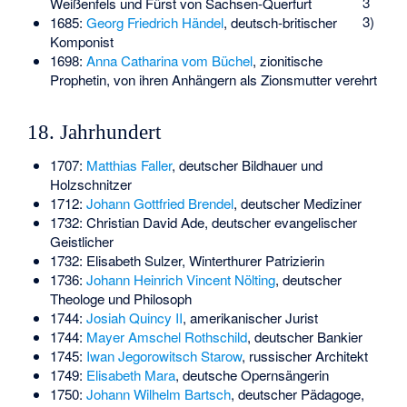
3
Weißenfels und Fürst von Sachsen-Querfurt
3)
1685:
Georg Friedrich Händel
, deutsch-britischer
Komponist
1698:
Anna Catharina vom Büchel
, zionitische
Prophetin, von ihren Anhängern als Zionsmutter verehrt
18. Jahrhundert
1707:
Matthias Faller
, deutscher Bildhauer und
Holzschnitzer
1712:
Johann Gottfried Brendel
, deutscher Mediziner
1732:
Christian David Ade
, deutscher evangelischer
Geistlicher
1732:
Elisabeth Sulzer
, Winterthurer Patrizierin
1736:
Johann Heinrich Vincent Nölting
, deutscher
Theologe und Philosoph
1744:
Josiah Quincy II
, amerikanischer Jurist
1744:
Mayer Amschel Rothschild
, deutscher Bankier
1745:
Iwan Jegorowitsch Starow
, russischer Architekt
1749:
Elisabeth Mara
, deutsche Opernsängerin
1750:
Johann Wilhelm Bartsch
, deutscher Pädagoge,