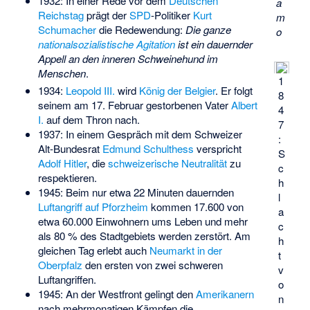
1932: In einer Rede vor dem
Deutschen
a
Reichstag
prägt der
SPD
-Politiker
Kurt
m
Schumacher
die Redewendung:
Die ganze
o
nationalsozialistische Agitation
ist ein dauernder
Appell an den inneren Schweinehund im
Menschen
.
1
1934:
Leopold III.
wird
König der Belgier
. Er folgt
8
seinem am 17. Februar gestorbenen Vater
Albert
4
I.
auf dem Thron nach.
7
1937: In einem Gespräch mit dem Schweizer
:
Alt-Bundesrat
Edmund Schulthess
verspricht
S
Adolf Hitler
, die
schweizerische Neutralität
zu
c
respektieren.
h
1945: Beim nur etwa 22 Minuten dauernden
l
Luftangriff auf Pforzheim
kommen 17.600 von
a
etwa 60.000 Einwohnern ums Leben und mehr
c
als 80 % des Stadtgebiets werden zerstört. Am
h
gleichen Tag erlebt auch
Neumarkt in der
t
Oberpfalz
den ersten von
zwei schweren
v
Luftangriffen
.
o
1945: An der Westfront gelingt den
Amerikanern
n
nach mehrmonatigen Kämpfen die