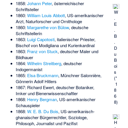
1858:
Johann Peter
, österreichischer
Schriftsteller
W
1860:
William Louis Abbott
, US-amerikanischer
.
Arzt, Naturforscher und Ornithologe
E
1860:
Margarethe von Bülow
, deutsche
.
Schriftstellerin
B
1863:
Luigi Capotosti
, italienischer Priester,
.
Bischof von Modigliana und Kurienkardinal
D
1863:
Franz von Stuck
, deutscher Maler und
u
Bildhauer
B
1864:
Wilhelm Streitberg
, deutscher
oi
Indogermanist
s
1865:
Elsa Bruckmann
, Münchner Salonnière,
(*
Gönnerin Adolf Hitlers
1
1867:
Richard Ewert
, deutscher Botaniker,
8
Imker und Bienenwissenschaftler
6
1868:
Henry Bergman
, US-amerikanischer
8)
Schauspieler
1868:
W. E. B. Du Bois
, US-amerikanisch-
ghanaischer Bürgerrechtler, Soziologe,
H
Philosoph, Journalist und Pazifist