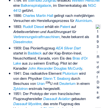
1784: Im
Sternbild
Jungfrau
entdeckt
Wilhelm Herschel
eine
Balkenspiralgalaxie
, im Sternenkatalog als
NGC
4412
geführt.
1886:
Charles Martin Hall
gelingt nach mehrjährigen
Versuchen ein Herstellungsprozess für
Aluminium
.
1893:
Rudolf Diesel
erhält ein
Patent
auf
1
Arbeitsverfahren und Ausführungsart für
8
Verbrennungskraftmaschinen
, heute bekannt als
9
Dieselmotor
.
3
1909: Das Pionierflugzeug
AEA Silver Dart
:
startet in
Baddeck
auf der Kap-Breton-Insel,
R
Neuschottland, Kanada, vom Eis des
Bras d’Or
u
Lake
aus zu seinem Erstflug. Pilot ist der
d
Kanadier
John Alexander Douglas McCurdy
.
ol
1941: Das radioaktive Element
Plutonium
wird
f
von dem Physiker
Glenn T. Seaborg
durch
D
238
Beschuss von
Uran
U mit
Deuterium
in einem
ie
Zyklotron
erstmals hergestellt.
s
1951: Der Prototyp der vom französischen
el
Flugzeughersteller
Dassault Aviation
gebauten
Dassault Mystère
, das erste Flugzeug des