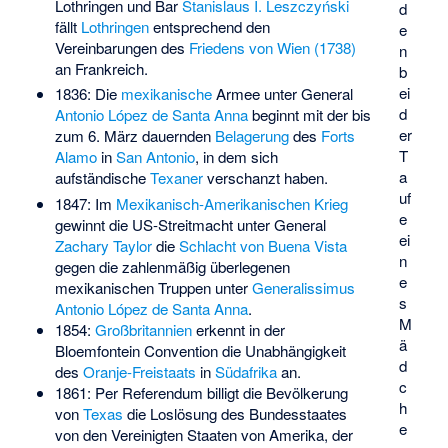
Lothringen und Bar
Stanislaus I. Leszczyński
d
fällt
Lothringen
entsprechend den
e
Vereinbarungen des
Friedens von Wien (1738)
n
an Frankreich.
b
ei
1836: Die
mexikanische
Armee unter General
d
Antonio López de Santa Anna
beginnt mit der bis
er
zum 6. März dauernden
Belagerung
des
Forts
T
Alamo
in
San Antonio
, in dem sich
a
aufständische
Texaner
verschanzt haben.
uf
1847: Im
Mexikanisch-Amerikanischen Krieg
e
gewinnt die US-Streitmacht unter General
ei
Zachary Taylor
die
Schlacht von Buena Vista
n
gegen die zahlenmäßig überlegenen
e
mexikanischen Truppen unter
Generalissimus
s
Antonio López de Santa Anna
.
M
1854:
Großbritannien
erkennt in der
ä
Bloemfontein Convention
die Unabhängigkeit
d
des
Oranje-Freistaats
in
Südafrika
an.
c
1861: Per Referendum billigt die Bevölkerung
h
von
Texas
die Loslösung des Bundesstaates
e
von den Vereinigten Staaten von Amerika, der