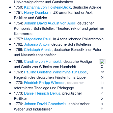
Universalgelehrter und Gutsbesitzer
1750:
Katharina von Holstein-Beck
, deutsche Adelige
1751:
Henry Dearborn
, US-amerikanischer Arzt,
Politiker und Offizier
1754:
Johann David August von Apell
, deutscher
Komponist, Schriftsteller, Theaterdirektor und geheimer
Kammerrat
1757:
Magdalena Pauli
, in Altona lebende Philanthropin
1762:
Johanna Antoni
, deutsche Schriftstellerin
1766:
Christoph Arentz
, deutscher Benediktiner-Pater
und Naturwissenschaftler
1766:
Caroline von Humboldt
, deutsche Adelige
C
und Gattin von Wilhelm von Humboldt
ar
1769:
Pauline Christine Wilhelmine zur Lippe
,
ol
Regentin des deutschen Fürstentums Lippe
in
1770:
Friedrich Philipp Wilmsen
, deutscher
e
reformierter Theologe und Pädagoge
v
1773:
Daniel Heinrich Delius
, preußischer
o
Politiker
n
1776:
Johann David Gruschwitz
, schlesischer
H
Weber und Industrieller