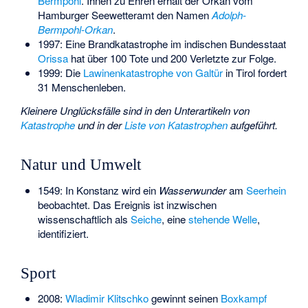
Bermpohl
. Ihnen zu Ehren erhält der Orkan vom
Hamburger Seewetteramt den Namen
Adolph-
Bermpohl-Orkan
.
1997: Eine Brandkatastrophe im indischen Bundesstaat
Orissa
hat über 100 Tote und 200 Verletzte zur Folge.
1999: Die
Lawinenkatastrophe von Galtür
in Tirol fordert
31 Menschenleben.
Kleinere Unglücksfälle sind in den Unterartikeln von
Katastrophe
und in der
Liste von Katastrophen
aufgeführt.
Natur und Umwelt
1549: In Konstanz wird ein
Wasserwunder
am
Seerhein
beobachtet. Das Ereignis ist inzwischen
wissenschaftlich als
Seiche
, eine
stehende Welle
,
identifiziert.
Sport
2008:
Wladimir Klitschko
gewinnt seinen
Boxkampf