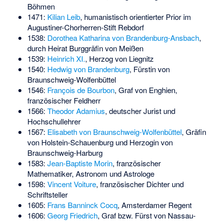
Böhmen
1471:
Kilian Leib
, humanistisch orientierter Prior im
Augustiner-Chorherren-Stift Rebdorf
1538:
Dorothea Katharina von Brandenburg-Ansbach
,
durch Heirat Burggräfin von Meißen
1539:
Heinrich XI.
, Herzog von Liegnitz
1540:
Hedwig von Brandenburg
, Fürstin von
Braunschweig-Wolfenbüttel
1546:
François de Bourbon
, Graf von Enghien,
französischer Feldherr
1566:
Theodor Adamius
, deutscher Jurist und
Hochschullehrer
1567:
Elisabeth von Braunschweig-Wolfenbüttel
, Gräfin
von Holstein-Schauenburg und Herzogin von
Braunschweig-Harburg
1583:
Jean-Baptiste Morin
, französischer
Mathematiker, Astronom und Astrologe
1598:
Vincent Voiture
, französischer Dichter und
Schriftsteller
1605:
Frans Banninck Cocq
, Amsterdamer Regent
1606:
Georg Friedrich
, Graf bzw. Fürst von Nassau-