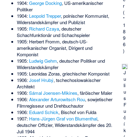
1904:
George Docking
, US-amerikanischer
r
Politiker
(
1904:
Leopold Trepper
, polnischer Kommunist,
*
Widerstandskämpfer und Publizist
1
1905:
Richard Czaya
, deutscher
8
Schachfunktionär und Schachspieler
9
1905:
Herbert Fromm
, deutsch-US-
6
amerikanischer Organist, Dirigent und
)
Komponist
1905:
Ludwig Gehm
, deutscher Politiker und
Widerstandskämpfer
J
1905:
Leonidas Zoras
, griechischer Komponist
u
1906:
Josef Hrubý
, tschechoslowakischer
li
Architekt
u
1906:
Sámal Joensen-Mikines
, färöischer Maler
s
1906:
Alexander Arturowitsch Rou
, sowjetischer
F
Filmregisseur und Drehbuchautor
u
1906:
Eduard Schick
, Bischof von Fulda
č
1907:
Hans-Jürgen Graf von Blumenthal
,
í
deutscher Offizier, Widerstandskämpfer des 20.
k
Juli 1944
(