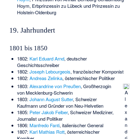
Hoym, Erbprinzessin zu Lübeck und Prinzessin zu
Holstein-Oldenburg
19. Jahrhundert
1801 bis 1850
1802:
Karl Eduard Arnd
, deutscher
Geschichtsschreiber
1802:
Joseph Lebourgeois
, französischer Komponist
1802:
Andreas Zelinka
, österreichischer Politiker
1803:
Alexandrine von Preußen
, Großherzogin
A
von Mecklenburg-Schwerin
l
1803:
Johann August Sutter
, Schweizer
e
Kaufmann und Gründer von Neu-Helvetien
x
1805:
Peter Jakob Felber
, Schweizer Mediziner,
a
Journalist und Politiker
n
1806:
Manfredo Fanti
, italienischer General
d
1807:
Karl Mathias Rott
, österreichischer
ri
Komiker