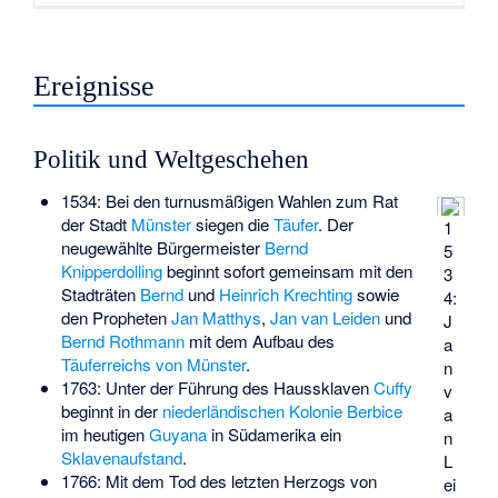
Ereignisse
Politik und Weltgeschehen
1534: Bei den turnusmäßigen Wahlen zum Rat
der Stadt
Münster
siegen die
Täufer
. Der
1
neugewählte Bürgermeister
Bernd
5
Knipperdolling
beginnt sofort gemeinsam mit den
3
Stadträten
Bernd
und
Heinrich Krechting
sowie
4:
den Propheten
Jan Matthys
,
Jan van Leiden
und
J
Bernd Rothmann
mit dem Aufbau des
a
Täuferreichs von Münster
.
n
1763: Unter der Führung des Haussklaven
Cuffy
v
beginnt in der
niederländischen Kolonie
Berbice
a
im heutigen
Guyana
in Südamerika ein
n
Sklavenaufstand
.
L
1766: Mit dem Tod des letzten Herzogs von
ei