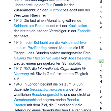
B
Überschreitung der
Rur
. Damit ist der
u
Zusammenbruch der
Rurfront
besiegelt und der
e
Weg zum Rhein frei.
n
1945: Die fast einen Monat lang währende
a
Schlacht um Posen
endet mit der
Kapitulation
V
der letzten deutschen Verteidiger in der
Zitadelle
i
der Stadt.
s
1945: In der
Schlacht um die Vulkaninsel Iwo
t
Jima
im
Pazifikkrieg
hissen
Marines
die US-
a
Flagge – das Stunden später nachgestellte Foto
Raising the Flag on Iwo Jima
von
Joe Rosenthal
wird zu einem preisgekrönten Symbolbild.
1
1947:
ISO
, die
Internationale Organisation für
9
Normung
mit Sitz in Genf, nimmt ihre Tätigkeit
3
auf.
4
1948: In London beginnt die bis zum 6. Juni
:
dauernde
Sechsmächtekonferenz
der drei
L
westlichen
Besatzungsmächte
und der direkt an
e
Westdeutschland
angrenzenden
Benelux-
o
Staaten
mit dem Ziel, die Grundlage für die
p
Beteiligung eines demokratischen Deutschlands