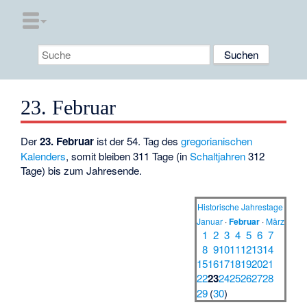
23. Februar
Der
23. Februar
ist der 54. Tag des
gregorianischen
Kalenders
, somit bleiben 311 Tage (in
Schaltjahren
312
Tage) bis zum Jahresende.
Historische Jahrestage
Januar
·
Februar
·
März
1
2
3
4
5
6
7
8
9
10
11
12
13
14
15
16
17
18
19
20
21
22
23
24
25
26
27
28
29
(
30
)