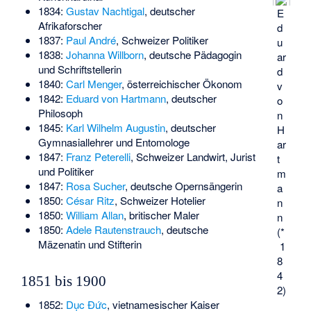
1834:
Gustav Nachtigal
, deutscher
E
Afrikaforscher
d
1837:
Paul André
, Schweizer Politiker
u
1838:
Johanna Willborn
, deutsche Pädagogin
ar
und Schriftstellerin
d
1840:
Carl Menger
, österreichischer Ökonom
v
1842:
Eduard von Hartmann
, deutscher
o
Philosoph
n
1845:
Karl Wilhelm Augustin
, deutscher
H
Gymnasiallehrer und Entomologe
ar
1847:
Franz Peterelli
, Schweizer Landwirt, Jurist
t
und Politiker
m
1847:
Rosa Sucher
, deutsche Opernsängerin
a
1850:
César Ritz
, Schweizer Hotelier
n
1850:
William Allan
, britischer Maler
n
1850:
Adele Rautenstrauch
, deutsche
(*
Mäzenatin und Stifterin
1
8
4
1851 bis 1900
2)
1852:
Dục Đức
, vietnamesischer Kaiser