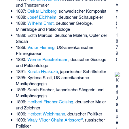
b
und Theatermaler
e
1887:
Oskar Lindberg
, schwedischer Komponist
r
1888:
Josef Eichheim
, deutscher Schauspieler
(
1888:
Wilhelm Ernst
, deutscher Geologe,
*
Mineraloge und Paläontologe
1
1888:
Edith Marcus
, deutsche Malerin, Opfer der
8
Shoah
7
1889:
Victor Fleming
, US-amerikanischer
9
Filmregisseur
)
1890:
Werner Paeckelmann
, deutscher Geologe
und Paläontologe
1891:
Kurata Hyakuzō
, japanischer Schriftsteller
1895:
Kyriena Siloti
, US-amerikanische
K
Musikpädagogin
a
1896:
Sarah Fischer
, kanadische Sängerin und
rl
Musikpädagogin
J
1896:
Heribert Fischer-Geising
, deutscher Maler
a
und Zeichner
s
1896:
Herbert Weichmann
, deutscher Politiker
p
1899:
Vitaly Viktor Chaim Arlosoroff
, russischer
e
Politiker
r