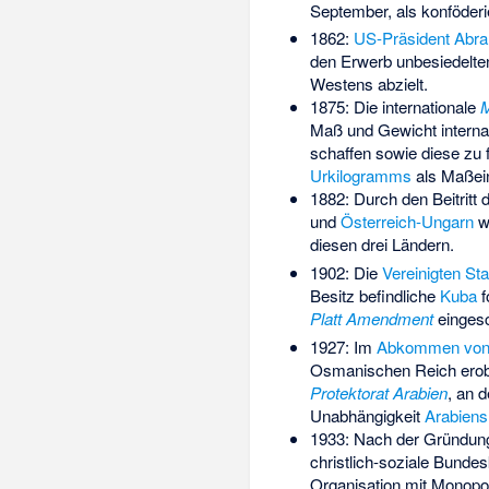
September, als konföderi
1862:
US-Präsident
Abra
den Erwerb unbesiedelten
Westens abzielt.
1875: Die internationale
M
Maß und Gewicht internat
schaffen sowie diese zu 
Urkilogramms
als Maßein
1882: Durch den Beitritt
und
Österreich-Ungarn
w
diesen drei Ländern.
1902: Die
Vereinigten St
Besitz befindliche
Kuba
f
Platt Amendment
eingesc
1927: Im
Abkommen von
Osmanischen Reich erobe
Protektorat Arabien
, an 
Unabhängigkeit
Arabiens
1933: Nach der Gründun
christlich-soziale Bunde
Organisation mit Monopol