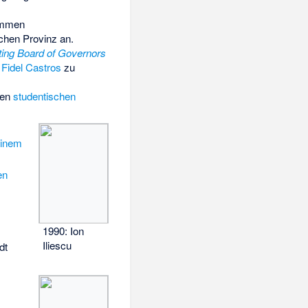
immen
chen Provinz an.
ing Board of Governors
z
Fidel Castros
zu
den
studentischen
einem
en
1990: Ion
Iliescu
dt