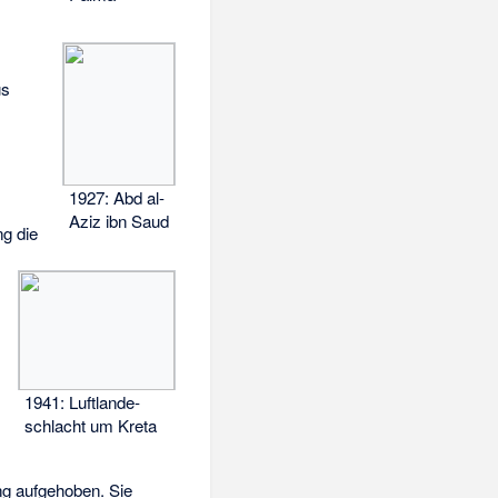
us
1927: Abd al-
Aziz ibn Saud
ng die
1941: Luft­lande­
schlacht um Kreta
g aufgehoben. Sie