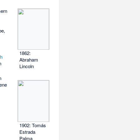
mern
be,
1862:
ch
Abraham
n
Lincoln
m
sene
1902: Tomás
Estrada
Palma