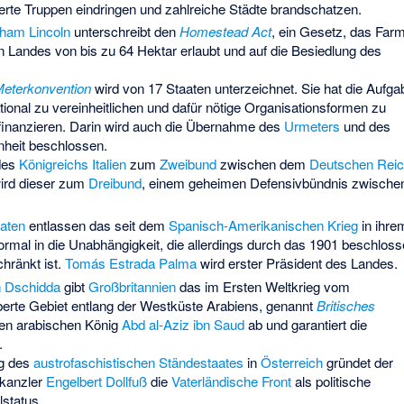
erte Truppen eindringen und zahlreiche Städte brandschatzen.
ham Lincoln
unterschreibt den
Homestead Act
, ein Gesetz, das Far
 Landes von bis zu 64 Hektar erlaubt und auf die Besiedlung des
eterkonvention
wird von 17 Staaten unterzeichnet. Sie hat die Aufga
ional zu vereinheitlichen und dafür nötige Organisationsformen zu
finanzieren. Darin wird auch die Übernahme des
Urmeters
und des
heit beschlossen.
 des
Königreichs Italien
zum
Zweibund
zwischen dem
Deutschen Rei
ird dieser zum
Dreibund
, einem geheimen Defensivbündnis zwische
aaten
entlassen das seit dem
Spanisch-Amerikanischen Krieg
in ihre
ormal in die Unabhängigkeit, die allerdings durch das 1901 beschlos
hränkt ist.
Tomás Estrada Palma
wird erster Präsident des Landes.
 Dschidda
gibt
Großbritannien
das im Ersten Weltkrieg vom
rte Gebiet entlang der Westküste Arabiens, genannt
Britisches
den arabischen König
Abd al-Aziz ibn Saud
ab und garantiert die
.
g des
austrofaschistischen
Ständestaates
in
Österreich
gründet der
skanzler
Engelbert Dollfuß
die
Vaterländische Front
als politische
status.