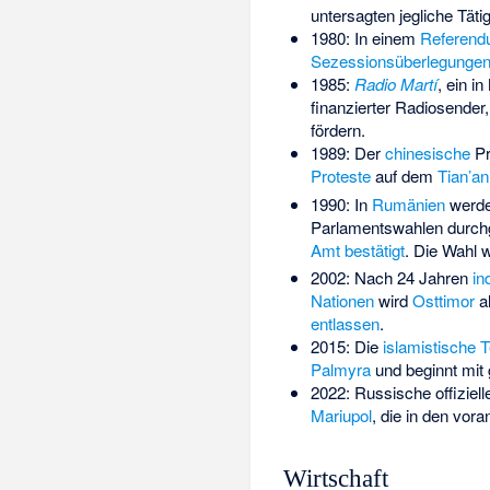
untersagten jegliche Täti
1980: In einem
Referen
Sezessionsüberlegunge
1985:
Radio Martí
, ein i
finanzierter Radiosender
fördern.
1989: Der
chinesische
Pr
Proteste
auf dem
Tian’a
1990: In
Rumänien
werde
Parlamentswahlen durch
Amt bestätigt
. Die Wahl 
2002: Nach 24 Jahren
in
Nationen
wird
Osttimor
al
entlassen
.
2015: Die
islamistische T
Palmyra
und beginnt mit
2022: Russische offiziell
Mariupol
, die in den vor
Wirtschaft