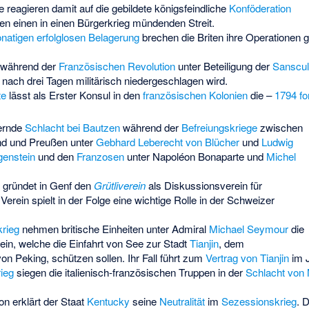
reagieren damit auf die gebildete königsfeindliche
Konföderation
en einen in einen Bürgerkrieg mündenden Streit.
atigen erfolglosen Belagerung
brechen die Briten ihre Operationen
 während der
Französischen Revolution
unter Beteiligung der
Sanscul
r nach drei Tagen militärisch niedergeschlagen wird.
te
lässt als Erster Konsul in den
französischen Kolonien
die –
1794 fo
ernde
Schlacht bei Bautzen
während der
Befreiungskriege
zwischen
d und Preußen unter
Gebhard Leberecht von Blücher
und
Ludwig
genstein
und den
Franzosen
unter Napoléon Bonaparte und
Michel
 gründet in Genf den
Grütliverein
als Diskussionsverein für
rein spielt in der Folge eine wichtige Rolle in der Schweizer
rieg
nehmen britische Einheiten unter Admiral
Michael Seymour
die
ein, welche die Einfahrt von See zur Stadt
Tianjin
, dem
n Peking, schützen sollen. Ihr Fall führt zum
Vertrag von Tianjin
im J
ieg
siegen die italienisch-französischen Truppen in der
Schlacht von 
on erklärt der Staat
Kentucky
seine
Neutralität
im
Sezessionskrieg
. 