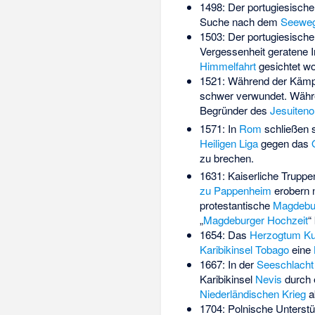
1498: Der portugiesisch
Suche nach dem
Seeweg
1503: Der portugiesisch
Vergessenheit geratene 
Himmelfahrt
gesichtet wo
1521: Während der Käm
schwer verwundet. Währ
Begründer des
Jesuiteno
1571: In
Rom
schließen 
Heiligen Liga
gegen das
zu brechen.
1631: Kaiserliche Trupp
zu Pappenheim
erobern 
protestantische
Magdebu
„
Magdeburger Hochzeit
“
1654: Das
Herzogtum Ku
Karibikinsel
Tobago
eine
1667: In der
Seeschlacht
Karibikinsel
Nevis
durch e
Niederländischen Krieg
a
1704: Polnische Unterst