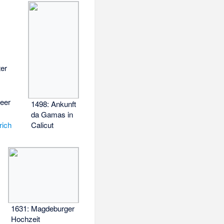
er
eer
1498: Ankunft
da Gamas in
Calicut
rich
1631: Magdeburger
Hochzeit