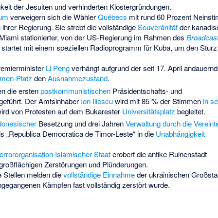
gkeit der Jesuiten und verhinderten Klostergründungen.
dum
verweigern sich die Wähler
Québecs
mit rund 60 Prozent Neinst
n
ihrer Regierung. Sie strebt die vollständige
Souveränität
der kanadis
n Miami stationierter, von der US-Regierung im Rahmen des
Broadcast
, startet mit einem speziellen Radioprogramm für Kuba, um den Stur
emierminister
Li Peng
verhängt aufgrund der seit 17. April andauern
nmen-Platz
den
Ausnahmezustand
.
n die ersten
postkommunistischen
Präsidentschafts- und
geführt. Der Amtsinhaber
Ion Iliescu
wird mit 85 % der Stimmen
in s
wird von Protesten auf dem Bukarester
Universitätsplatz
begleitet.
donesischer
Besetzung und drei Jahren
Verwaltung durch die Vereint
s „Republica Democratica de Timor-Leste“ in die
Unabhängigkeit
errororganisation
Islamischer Staat
erobert die antike Ruinenstadt
 großflächigen Zerstörungen und Plünderungen.
e Stellen melden die
vollständige Einnahme
der ukrainischen Großsta
angegangenen Kämpfen fast vollständig zerstört wurde.