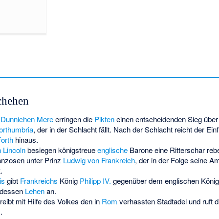
chehen
i Dunnichen Mere
erringen die
Pikten
einen entscheidenden Sieg über
orthumbria
, der in der Schlacht fällt. Nach der Schlacht reicht der Ei
Forth
hinaus.
 Lincoln
besiegen königstreue
englische
Barone eine Ritterschar reb
anzosen unter Prinz
Ludwig von Frankreich
, der in der Folge seine A
.
is
gibt
Frankreichs
König
Philipp IV.
gegenüber dem englischen Köni
 dessen
Lehen
an.
reibt mit Hilfe des Volkes den in
Rom
verhassten Stadtadel und ruft d
.