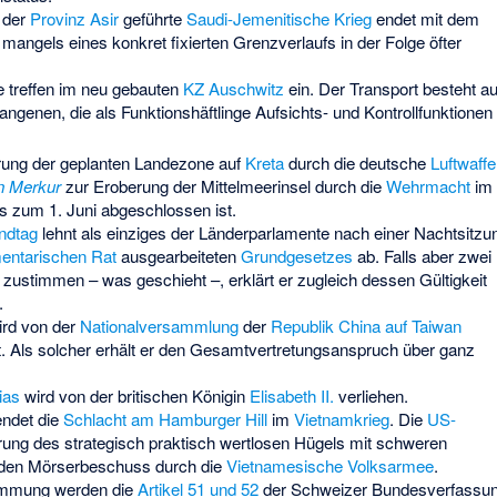
 der
Provinz Asir
geführte
Saudi-Jemenitische Krieg
endet mit dem
 mangels eines konkret fixierten Grenzverlaufs in der Folge öfter
ge treffen im neu gebauten
KZ Auschwitz
ein. Der Transport besteht a
ngenen, die als Funktionshäftlinge Aufsichts- und Kontrollfunktionen
rung der geplanten Landezone auf
Kreta
durch die deutsche
Luftwaffe
n Merkur
zur Eroberung der Mittelmeerinsel durch die
Wehrmacht
im
is zum 1. Juni abgeschlossen ist.
ndtag
lehnt als einziges der Länderparlamente nach einer Nachtsitzu
entarischen Rat
ausgearbeiteten
Grundgesetzes
ab. Falls aber zwei
r zustimmen – was geschieht –, erklärt er zugleich dessen Gültigkeit
.
rd von der
Nationalversammlung
der
Republik China auf Taiwan
. Als solcher erhält er den Gesamtvertretungsanspruch über ganz
ias
wird von der britischen Königin
Elisabeth II.
verliehen.
ndet die
Schlacht am Hamburger Hill
im
Vietnamkrieg
. Die
US-
rung des strategisch praktisch wertlosen Hügels mit schweren
 den Mörserbeschuss durch die
Vietnamesische Volksarmee
.
timmung werden die
Artikel 51 und 52
der Schweizer Bundesverfassun