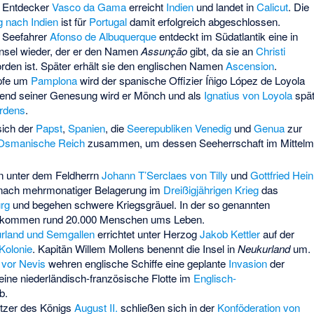
e Entdecker
Vasco da Gama
erreicht
Indien
und landet in
Calicut
. Die
 nach Indien
ist für
Portugal
damit erfolgreich abgeschlossen.
e Seefahrer
Afonso de Albuquerque
entdeckt im Südatlantik eine in
Insel wieder, der er den Namen
Assunção
gibt, da sie an
Christi
rden ist. Später erhält sie den englischen Namen
Ascension
.
pfe um
Pamplona
wird der spanische Offizier Íñigo López de Loyola
end seiner Genesung wird er Mönch und als
Ignatius von Loyola
spät
rdens
.
sich der
Papst
,
Spanien
, die
Seerepubliken
Venedig
und
Genua
zur
Osmanische Reich
zusammen, um dessen Seeherrschaft im Mittelm
en unter dem Feldherrn
Johann T’Serclaes von Tilly
und
Gottfried Hein
nach mehrmonatiger Belagerung im
Dreißigjährigen Krieg
das
rg
und begehen schwere Kriegsgräuel. In der so genannten
 kommen rund 20.000 Menschen ums Leben.
rland und Semgallen
errichtet unter Herzog
Jakob Kettler
auf der
Kolonie
. Kapitän Willem Mollens benennt die Insel in
Neukurland
um.
 vor Nevis
wehren englische Schiffe eine geplante
Invasion
der
ine niederländisch-französische Flotte im
Englisch-
b.
ützer des Königs
August II.
schließen sich in der
Konföderation von