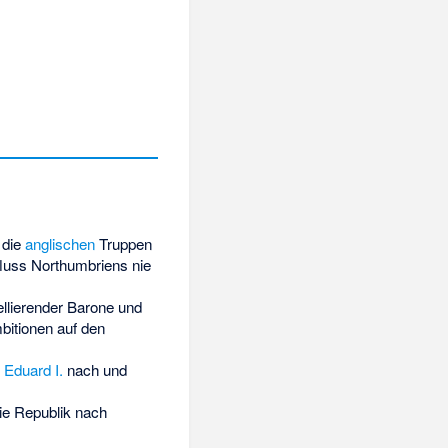
 die
anglischen
Truppen
nfluss Northumbriens nie
ellierender Barone und
mbitionen auf den
g
Eduard I.
nach und
ie Republik nach