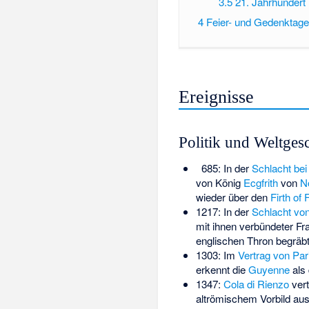
3.5
21. Jahrhundert
4
Feier- und Gedenktage
Ereignisse
Politik und Weltges
685: In der
Schlacht be
von König
Ecgfrith
von
N
wieder über den
Firth of 
1217: In der
Schlacht von
mit ihnen verbündeter Fr
englischen Thron begräbt
1303: Im
Vertrag von Par
erkennt die
Guyenne
als
1347:
Cola di Rienzo
vert
altrömischem Vorbild aus