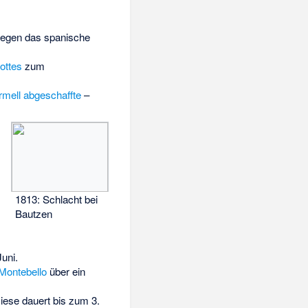
 gegen das spanische
ottes
zum
rmell abgeschaffte
–
1813: Schlacht bei
Bautzen
uni.
Montebello
über ein
Diese dauert bis zum 3.