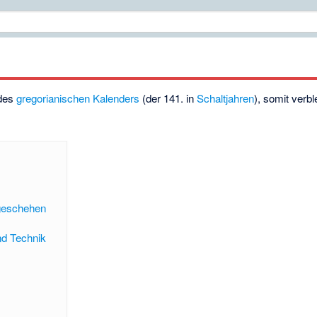
 des
gregorianischen Kalenders
(der 141. in
Schaltjahren
), somit verb
tgeschehen
nd Technik