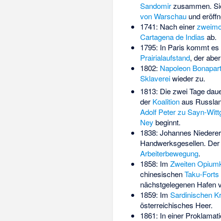
Sandomir
zusammen. Sie 
von Warschau
und eröffn
1741: Nach einer
zweimon
Cartagena de Indias
ab.
1795: In Paris kommt es
Prairialaufstand
, der abe
1802:
Napoleon Bonapar
Sklaverei
wieder zu.
1813: Die zwei Tage dau
der
Koalition
aus Russlan
Adolf Peter zu Sayn-Witt
Ney
beginnt.
1838: Johannes Niederer
Handwerksgesellen. Der Ve
Arbeiterbewegung
.
1858: Im
Zweiten Opiumk
chinesischen
Taku-Forts
nächstgelegenen Hafen vo
1859: Im
Sardinischen Kr
österreichisches Heer.
1861: In einer Proklamati