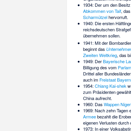
1934: Der um den Besitz
Abkommen von Taif
, das
Scharmützel
hervorruft.
1940: Die ersten Häftlin
reichsdeutschen Strafgefa
übernehmen sollen.
1941: Mit der Bombardie
beginnt das
Unternehme
Zweiten Weltkrieg
, das b
1949: Der
Bayerische La
Billigung des vom
Parlam
Drittel aller Bundeslände
auch im
Freistaat Bayern
1954:
Chiang Kai-shek
wi
zum Präsidenten gewählt
China aufrecht.
1960: Das
Wappen Niger
1969: Nach zehn Tagen e
Armee
bezahlt die Erobe
eigenen Verlusten durch
1973: In einer Volksabs