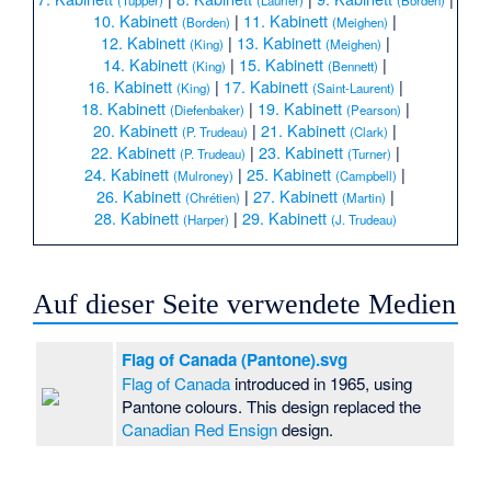
10. Kabinett
|
11. Kabinett
|
(Borden)
(Meighen)
12. Kabinett
|
13. Kabinett
|
(King)
(Meighen)
14. Kabinett
|
15. Kabinett
|
(King)
(Bennett)
16. Kabinett
|
17. Kabinett
|
(King)
(Saint-Laurent)
18. Kabinett
|
19. Kabinett
|
(Diefenbaker)
(Pearson)
20. Kabinett
|
21. Kabinett
|
(P. Trudeau)
(Clark)
22. Kabinett
|
23. Kabinett
|
(P. Trudeau)
(Turner)
24. Kabinett
|
25. Kabinett
|
(Mulroney)
(Campbell)
26. Kabinett
|
27. Kabinett
|
(Chrétien)
(Martin)
28. Kabinett
|
29. Kabinett
(Harper)
(J. Trudeau)
Auf dieser Seite verwendete Medien
Flag of Canada (Pantone).svg
Flag of Canada
introduced in 1965, using
Pantone colours. This design replaced the
Canadian Red Ensign
design.