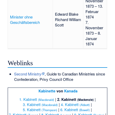
November
1873 – 13.
Februar
Edward Blake
Minister ohne
1874
Richard William
Geschäftsbereich
7.
Scott
November
1873 – 8.
Januar
1874
Weblinks
Second Ministry
, Guide to Canadian Ministries since
Confederation, Privy Council Office
Kabinette
von
Kanada
1. Kabinett
|
|
2. Kabinett
(Macdonald)
(Mackenzie)
3. Kabinett
|
4. Kabinett
|
(Macdonald)
(Abbott)
5. Kabinett
|
6. Kabinett
|
(Thompson)
(Bowell)
7. Kabinett
|
8. Kabinett
|
9. Kabinett
|
(Tupper)
(Laurier)
(Borden)