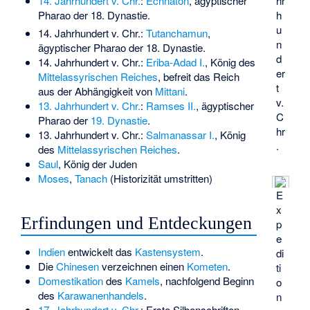
hr
14. Jahrhundert v. Chr.
:
Echnaton
, ägyptischer
h
Pharao der 18. Dynastie.
u
14. Jahrhundert v. Chr.:
Tutanchamun
,
n
ägyptischer Pharao der 18. Dynastie.
d
14. Jahrhundert v. Chr.:
Eriba-Adad I.
, König des
er
Mittelassyrischen Reiches
, befreit das Reich
t
aus der Abhängigkeit von
Mittani
.
v.
13. Jahrhundert v. Chr.
:
Ramses II.
, ägyptischer
C
Pharao der
19. Dynastie
.
hr
13. Jahrhundert v. Chr.:
Salmanassar I.
, König
.
des
Mittelassyrischen Reiches
.
Saul
, König der Juden
Moses
,
Tanach
(Historizität umstritten)
E
x
Erfindungen und Entdeckungen
p
e
Indien
entwickelt das
Kastensystem
.
di
Die
Chinesen
verzeichnen einen
Kometen
.
ti
Domestikation
des
Kamels
, nachfolgend Beginn
o
des
Karawanenhandels
.
n
17. Jahrhundert v. Chr.
: Erste Silbenschriften