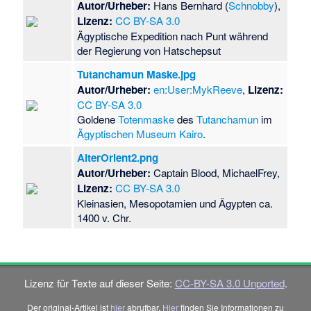
Autor/Urheber:
Hans Bernhard (
Schnobby
),
Lizenz:
CC BY-SA 3.0
Ägyptische Expedition nach Punt während
der Regierung von Hatschepsut
Tutanchamun Maske.jpg
Autor/Urheber:
en:User:MykReeve
,
Lizenz:
CC BY-SA 3.0
Goldene
Totenmaske
des
Tutanchamun
im
Ägyptischen Museum Kairo
.
AlterOrient2.png
Autor/Urheber:
Captain Blood, MichaelFrey,
Lizenz:
CC BY-SA 3.0
Kleinasien, Mesopotamien und Ägypten ca.
1400 v. Chr.
Lizenz für Texte auf dieser Seite:
CC-BY-SA 3.0 Unported
.
Der original-Artikel ist
hier
abrufbar.
Hier
finden Sie Informationen zu