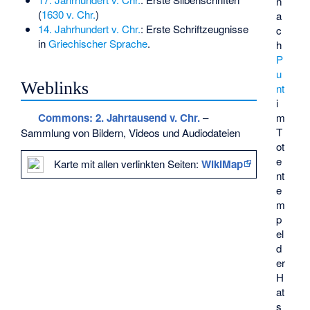
n
(
1630 v. Chr.
)
a
14. Jahrhundert v. Chr.
: Erste Schriftzeugnisse
c
in
Griechischer Sprache
.
h
P
u
Weblinks
nt
i
Commons
: 2. Jahrtausend v. Chr.
–
m
T
Sammlung von Bildern, Videos und Audiodateien
ot
e
Karte mit allen verlinkten Seiten:
WikiMap
nt
e
m
p
el
d
er
H
at
s