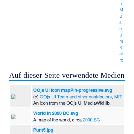
n
M
u
s
e
u
m
K
ai
ro
Auf dieser Seite verwendete Medien
OOjs UI icon mapPin-progressive.svg
(c)
OOjs UI Team and other contributors
,
MIT
An icon from the OOjs UI MediaWiki lib.
World in 2000 BC.svg
A map of the world, circa
2000 BC
Punt5.jpg