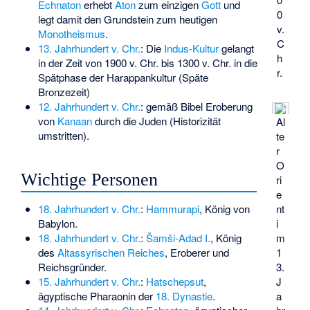
Echnaton
erhebt
Aton
zum einzigen
Gott
und
0
legt damit den Grundstein zum heutigen
v.
Monotheismus
.
C
13. Jahrhundert v. Chr.
: Die
Indus-Kultur
gelangt
h
in der Zeit von 1900 v. Chr. bis 1300 v. Chr. in die
r.
Spätphase der Harappankultur (Späte
Bronzezeit)
12. Jahrhundert v. Chr.
: gemäß Bibel Eroberung
von
Kanaan
durch die Juden (Historizität
Al
umstritten).
te
r
O
Wichtige Personen
ri
e
nt
18. Jahrhundert v. Chr.
:
Hammurapi
, König von
i
Babylon.
m
18. Jahrhundert v. Chr.
:
Šamši-Adad I.
, König
1
des
Altassyrischen Reiches
, Eroberer und
3.
Reichsgründer.
J
15. Jahrhundert v. Chr.
:
Hatschepsut
,
a
ägyptische Pharaonin der
18. Dynastie
.