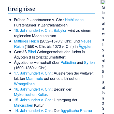
G
Ereignisse
lo
b
Frühes 2. Jahrtausend v. Chr.:
Hethitische
al
Fürstentümer in Zentralanatolien.
e
18. Jahrhundert v. Chr.
:
Babylon
wird zu einem
te
regionalen Machtzentrum.
rr
Mittleres Reich
(2052–1570 v. Chr.) und
Neues
it
Reich
(1550 v. Chr. bis 1070 v. Chr.) in
Ägypten
.
o
Gemäß
Bibel
Gefangenschaft der Juden in
ri
Ägypten (Historizität umstritten).
al
Ägyptische Herrschaft über
Palästina
und
Syrien
e
(1600–1360 v. Chr.)
S
17. Jahrhundert v. Chr.
: Aussterben der weltweit
it
letzten
Mammuts
auf der ostsibirischen
u
Wrangelinsel
.
at
16. Jahrhundert v. Chr.
: Beginn der
io
Mykenischen Kultur
.
n
15. Jahrhundert v. Chr.
: Untergang der
2
Minoischen
Kultur.
0
14. Jahrhundert v. Chr.
: Der
ägyptische
Pharao
0