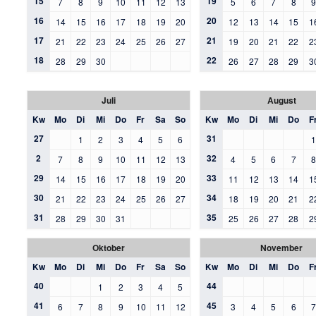
15
19
7
8
9
10
11
12
13
5
6
7
8
16
20
14
15
16
17
18
19
20
12
13
14
15
1
17
21
21
22
23
24
25
26
27
19
20
21
22
2
18
22
28
29
30
26
27
28
29
3
Juli
August
Kw
Mo
Di
Mi
Do
Fr
Sa
So
Kw
Mo
Di
Mi
Do
F
27
31
1
2
3
4
5
6
2
32
7
8
9
10
11
12
13
4
5
6
7
29
33
14
15
16
17
18
19
20
11
12
13
14
1
30
34
21
22
23
24
25
26
27
18
19
20
21
2
31
35
28
29
30
31
25
26
27
28
2
Oktober
November
Kw
Mo
Di
Mi
Do
Fr
Sa
So
Kw
Mo
Di
Mi
Do
F
40
44
1
2
3
4
5
41
45
6
7
8
9
10
11
12
3
4
5
6