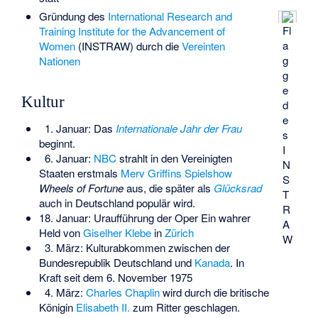
Gründung des
International Research and
Fl
Training Institute for the Advancement of
a
Women
(INSTRAW) durch die
Vereinten
g
Nationen
g
e
Kultur
d
e
1. Januar: Das
Internationale Jahr der Frau
s
beginnt.
I
6. Januar:
NBC
strahlt in den Vereinigten
N
Staaten erstmals
Merv Griffins
Spielshow
S
Wheels of Fortune
aus, die später als
Glücksrad
T
auch in Deutschland populär wird.
R
18. Januar: Uraufführung der Oper
Ein wahrer
A
Held
von
Giselher Klebe
in
Zürich
W
3. März: Kulturabkommen zwischen der
Bundesrepublik Deutschland und
Kanada
. In
Kraft seit dem 6. November 1975
4. März:
Charles Chaplin
wird durch die britische
Königin
Elisabeth II.
zum Ritter geschlagen.