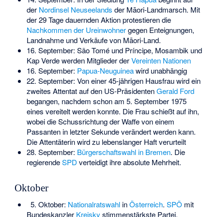
der
Nordinsel Neuseelands
der
Māori-Landmarsch
. Mit
der 29 Tage dauernden Aktion protestieren die
Nachkommen der Ureinwohner
gegen Enteignungen,
Landnahme und Verkäufe von Māori-Land.
16. September: São Tomé und Príncipe, Mosambik und
Kap Verde werden Mitglieder der
Vereinten Nationen
16. September:
Papua-Neuguinea
wird unabhängig
22. September: Von einer 45-jährigen Hausfrau wird ein
zweites Attentat auf den US-Präsidenten
Gerald Ford
begangen, nachdem schon am 5. September 1975
eines vereitelt werden konnte. Die Frau schießt auf ihn,
wobei die Schussrichtung der Waffe von einem
Passanten in letzter Sekunde verändert werden kann.
Die Attentäterin wird zu lebenslanger Haft verurteilt
28. September:
Bürgerschaftswahl in Bremen
. Die
regierende
SPD
verteidigt ihre absolute Mehrheit.
Oktober
5. Oktober:
Nationalratswahl
in
Österreich
.
SPÖ
mit
Bundeskanzler
Kreisky
stimmenstärkste Partei.