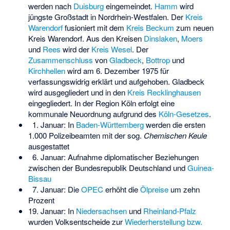
werden nach
Duisburg
eingemeindet.
Hamm
wird
jüngste Großstadt in Nordrhein-Westfalen. Der
Kreis
Warendorf
fusioniert mit dem
Kreis Beckum
zum neuen
Kreis Warendorf. Aus den Kreisen
Dinslaken
,
Moers
und
Rees
wird der
Kreis Wesel
. Der
Zusammenschluss
von
Gladbeck
,
Bottrop
und
Kirchhellen
wird am 6. Dezember 1975 für
verfassungswidrig erklärt und aufgehoben. Gladbeck
wird ausgegliedert und in den
Kreis Recklinghausen
eingegliedert. In der Region Köln erfolgt eine
kommunale Neuordnung aufgrund des
Köln-Gesetzes
.
1. Januar: In
Baden-Württemberg
werden die ersten
1.000 Polizeibeamten mit der sog.
Chemischen Keule
ausgestattet
6. Januar: Aufnahme diplomatischer Beziehungen
zwischen der Bundesrepublik Deutschland und
Guinea-
Bissau
7. Januar: Die
OPEC
erhöht die
Ölpreise
um zehn
Prozent
19. Januar: In
Niedersachsen
und
Rheinland-Pfalz
wurden Volksentscheide zur
Wiederherstellung bzw.