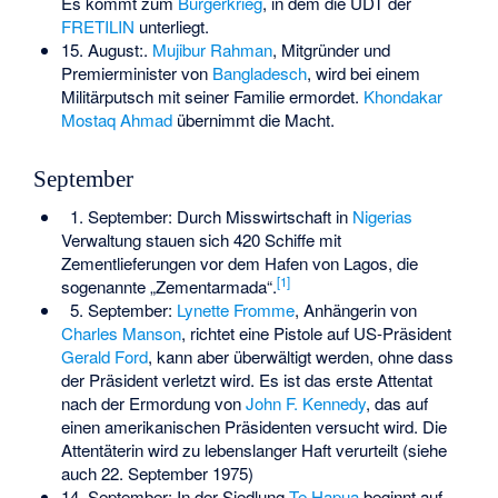
Es kommt zum
Bürgerkrieg
, in dem die UDT der
FRETILIN
unterliegt.
15. August:.
Mujibur Rahman
, Mitgründer und
Premierminister von
Bangladesch
, wird bei einem
Militärputsch mit seiner Familie ermordet.
Khondakar
Mostaq Ahmad
übernimmt die Macht.
September
1. September: Durch Misswirtschaft in
Nigerias
Verwaltung stauen sich 420 Schiffe mit
Zementlieferungen vor dem Hafen von Lagos, die
[
1
]
sogenannte „
Zementarmada
“.
5. September:
Lynette Fromme
, Anhängerin von
Charles Manson
, richtet eine Pistole auf US-Präsident
Gerald Ford
, kann aber überwältigt werden, ohne dass
der Präsident verletzt wird. Es ist das erste Attentat
nach der Ermordung von
John F. Kennedy
, das auf
einen amerikanischen Präsidenten versucht wird. Die
Attentäterin wird zu lebenslanger Haft verurteilt (siehe
auch 22. September 1975)
14. September: In der Siedlung
Te Hapua
beginnt auf