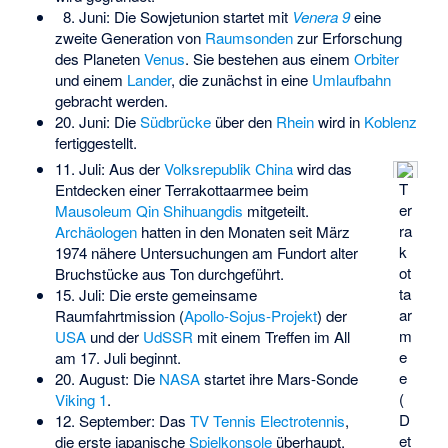
8. Juni: Die Sowjetunion startet mit
Venera 9
eine
zweite Generation von
Raumsonden
zur Erforschung
des Planeten
Venus
. Sie bestehen aus einem
Orbiter
und einem
Lander
, die zunächst in eine
Umlaufbahn
gebracht werden.
20. Juni: Die
Südbrücke
über den
Rhein
wird in
Koblenz
fertiggestellt.
11. Juli: Aus der
Volksrepublik China
wird das
T
Entdecken einer Terrakottaarmee beim
er
Mausoleum Qin Shihuangdis
mitgeteilt.
ra
Archäologen
hatten in den Monaten seit März
k
1974 nähere Untersuchungen am Fundort alter
ot
Bruchstücke aus Ton durchgeführt.
ta
15. Juli: Die erste gemeinsame
ar
Raumfahrtmission (
Apollo-Sojus-Projekt
) der
m
USA
und der
UdSSR
mit einem Treffen im All
e
am 17. Juli beginnt.
e
20. August: Die
NASA
startet ihre Mars-Sonde
(
Viking 1
.
D
12. September: Das
TV Tennis Electrotennis
,
et
die erste japanische
Spielkonsole
überhaupt,