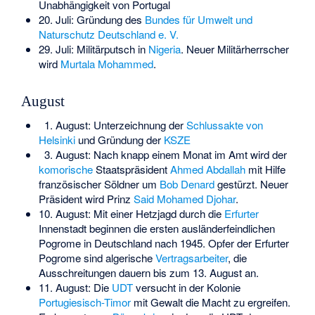
Unabhängigkeit von Portugal
20. Juli: Gründung des
Bundes für Umwelt und
Naturschutz Deutschland e. V.
29. Juli: Militärputsch in
Nigeria
. Neuer Militärherrscher
wird
Murtala Mohammed
.
August
1. August: Unterzeichnung der
Schlussakte von
Helsinki
und Gründung der
KSZE
3. August: Nach knapp einem Monat im Amt wird der
komorische
Staatspräsident
Ahmed Abdallah
mit Hilfe
französischer Söldner um
Bob Denard
gestürzt. Neuer
Präsident wird Prinz
Said Mohamed Djohar
.
10. August: Mit einer Hetzjagd durch die
Erfurter
Innenstadt beginnen die ersten ausländerfeindlichen
Pogrome in Deutschland nach 1945. Opfer der
Erfurter
Pogrome
sind algerische
Vertragsarbeiter
, die
Ausschreitungen dauern bis zum 13. August an.
11. August: Die
UDT
versucht in der Kolonie
Portugiesisch-Timor
mit Gewalt die Macht zu ergreifen.