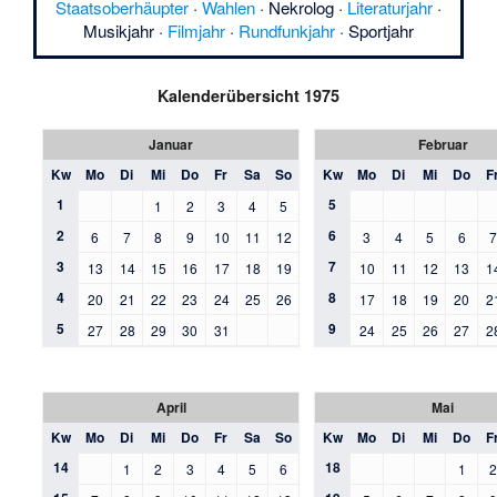
Staatsoberhäupter
·
Wahlen
·
Nekrolog
·
Literaturjahr
·
Musikjahr
·
Filmjahr
·
Rundfunkjahr
·
Sportjahr
Kalenderübersicht 1975
Januar
Februar
Kw
Mo
Di
Mi
Do
Fr
Sa
So
Kw
Mo
Di
Mi
Do
F
1
5
1
2
3
4
5
2
6
6
7
8
9
10
11
12
3
4
5
6
3
7
13
14
15
16
17
18
19
10
11
12
13
1
4
8
20
21
22
23
24
25
26
17
18
19
20
2
5
9
27
28
29
30
31
24
25
26
27
2
April
Mai
Kw
Mo
Di
Mi
Do
Fr
Sa
So
Kw
Mo
Di
Mi
Do
F
14
18
1
2
3
4
5
6
1