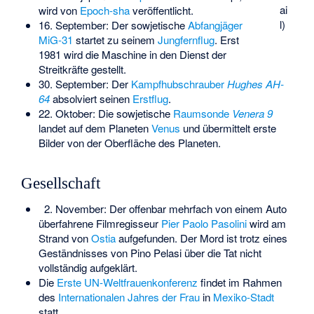
ai
wird von
Epoch-sha
veröffentlicht.
l)
16. September: Der sowjetische
Abfangjäger
MiG-31
startet zu seinem
Jungfernflug
. Erst
1981 wird die Maschine in den Dienst der
Streitkräfte gestellt.
30. September: Der
Kampfhubschrauber
Hughes AH-
64
absolviert seinen
Erstflug
.
22. Oktober: Die sowjetische
Raumsonde
Venera 9
landet auf dem Planeten
Venus
und übermittelt erste
Bilder von der Oberfläche des Planeten.
Gesellschaft
2. November: Der offenbar mehrfach von einem Auto
überfahrene Filmregisseur
Pier Paolo Pasolini
wird am
Strand von
Ostia
aufgefunden. Der Mord ist trotz eines
Geständnisses von Pino Pelasi über die Tat nicht
vollständig aufgeklärt.
Die
Erste UN-Weltfrauenkonferenz
findet im Rahmen
des
Internationalen Jahres der Frau
in
Mexiko-Stadt
statt