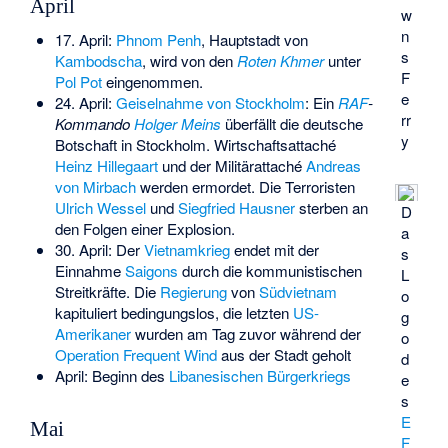
April
w
n
17. April:
Phnom Penh
, Hauptstadt von
s
Kambodscha
, wird von den
Roten Khmer
unter
F
Pol Pot
eingenommen.
e
24. April:
Geiselnahme von Stockholm
: Ein
RAF
-
rr
Kommando
Holger Meins
überfällt die deutsche
y
Botschaft in Stockholm. Wirtschaftsattaché
Heinz Hillegaart
und der Militärattaché
Andreas
von Mirbach
werden ermordet. Die Terroristen
Ulrich Wessel
und
Siegfried Hausner
sterben an
D
den Folgen einer Explosion.
a
30. April: Der
Vietnamkrieg
endet mit der
s
Einnahme
Saigons
durch die kommunistischen
L
Streitkräfte. Die
Regierung
von
Südvietnam
o
kapituliert bedingungslos, die letzten
US-
g
Amerikaner
wurden am Tag zuvor während der
o
Operation Frequent Wind
aus der Stadt geholt
d
April: Beginn des
Libanesischen Bürgerkriegs
e
s
E
Mai
F