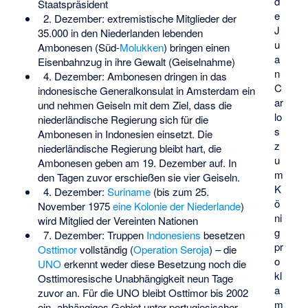
d
Staatspräsident
e
2. Dezember: extremistische Mitglieder der
J
35.000 in den Niederlanden lebenden
u
Ambonesen (Süd-
Molukken
) bringen einen
a
Eisenbahnzug in ihre Gewalt (Geiselnahme)
n
4. Dezember: Ambonesen dringen in das
C
indonesische Generalkonsulat in Amsterdam ein
ar
und nehmen Geiseln mit dem Ziel, dass die
lo
niederländische Regierung sich für die
s
Ambonesen in Indonesien einsetzt. Die
z
niederländische Regierung bleibt hart, die
u
Ambonesen geben am 19. Dezember auf. In
m
den Tagen zuvor erschießen sie vier Geiseln.
K
4. Dezember:
Suriname
(bis zum 25.
ö
November 1975
eine Kolonie der Niederlande
)
ni
wird Mitglied der Vereinten Nationen
g
7. Dezember: Truppen
Indonesiens
besetzen
pr
Osttimor
vollständig (
Operation Seroja
) – die
o
UNO
erkennt weder diese Besetzung noch die
kl
Osttimoresische Unabhängigkeit neun Tage
a
zuvor an. Für die UNO bleibt Osttimor bis 2002
m
ein „abhängiges Gebiet unter portugiesischer