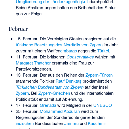
Umgliederung der Länderzugehörigkeit
durchgeführt.
Beide Abstimmungen hatten den Beibehalt des Status
quo zur Folge.
Februar
5. Februar: Die Vereinigten Staaten reagieren auf die
türkische Besetzung des Nordteils von Zypern
im Jahr
zuvor mit einem Waffen
embargo
gegen die
Türkei
.
11. Februar: Die britischen
Conservatives
wählen mit
Margaret Thatcher
erstmals eine Frau zur
Parteivorsitzenden.
13. Februar: Der aus den Reihen der
Zypern-Türken
stammende Politiker
Rauf Denktaş
proklamiert den
Türkischen Bundesstaat von Zypern
auf der Insel
Zypern
. Bei
Zypern-Griechen
und der internationalen
Politik stößt er damit auf Ablehnung.
17. Februar:
Grenada
wird Mitglied in der
UNESCO
25. Februar:
Mohammed Abdullah
wird zum
Regierungschef der Sonderrechte genießenden
indischen
Bundesstaaten
Jammu
und
Kaschmir