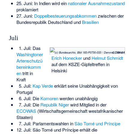
25. Juni: In Indien wird ein
nationaler Ausnahmezustand
proklamiert
27. Juni:
Doppelbesteuerungsabkommen
zwischen der
Bundesrepublik Deutschland und
Brasilien
Juli
1. Juli: Das
(c) Bundesarchiv, Bild 183-P0730-033 / Demme, Dieter / CC-BY-SA
Washingtoner
Erich Honecker
und
Helmut Schmidt
Artenschutzü
auf dem KSZE-Gipfeltreffen in
bereinkomm
Helsinki
en
tritt in
Kraft
5. Juli:
Kap Verde
erklärt seine Unabhängigkeit von
Portugal
6. Juli: Die
Komoren
werden unabhängig
7. Juli: Die
Republik Niger
wird Mitglied in der
ECOWAS
(Wirtschaftsgemeinschaft westafrikanischer
Staaten)
7. Juli: Parlamentswahlen in
São Tomé und Príncipe
12. Juli: São Tomé und Príncipe erhält die