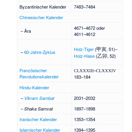
Byzantinischer Kalender
7483–7484
Chinesischer Kalender
4671–4672 oder
– Ära
4611–4612
甲寅
Holz-Tiger
(
, 51)–
–
60-Jahre-Zyklus
乙卯
Holz-Hase
(
, 52)
Französischer
–
CLXXXIII
CLXXXIV
Revolutionskalender
183–184
Hindu-Kalender
–
Vikram Sambat
2031–2032
–
Shaka Samvat
1897–1898
Iranischer Kalender
1353–1354
Islamischer Kalender
1394–1395