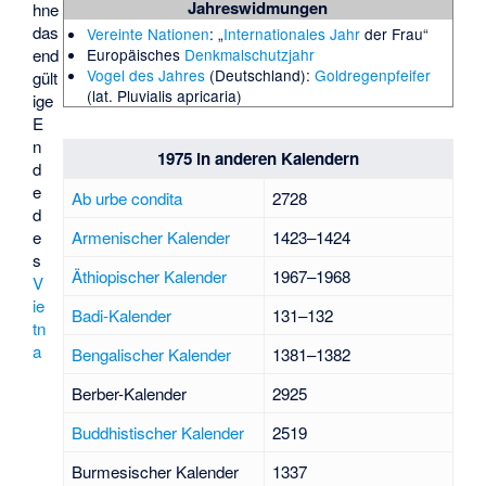
Jahreswidmungen
hne
das
Vereinte Nationen
: „
Internationales Jahr
der Frau“
end
Europäisches
Denkmalschutzjahr
Vogel des Jahres
(Deutschland):
Goldregenpfeifer
gült
(lat. Pluvialis apricaria)
ige
E
n
1975 in anderen Kalendern
d
e
Ab urbe condita
2728
d
Armenischer Kalender
1423–1424
e
s
Äthiopischer Kalender
1967–1968
V
ie
Badi-Kalender
131–132
tn
a
Bengalischer Kalender
1381–1382
Berber-Kalender
2925
Buddhistischer Kalender
2519
Burmesischer Kalender
1337