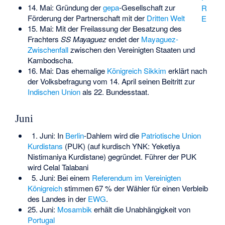
14. Mai: Gründung der
gepa
-Gesellschaft zur
R
Förderung der Partnerschaft mit der
Dritten Welt
E
15. Mai: Mit der Freilassung der Besatzung des
Frachters
SS Mayaguez
endet der
Mayaguez-
Zwischenfall
zwischen den Vereinigten Staaten und
Kambodscha.
16. Mai: Das ehemalige
Königreich Sikkim
erklärt nach
der Volksbefragung vom 14. April seinen Beitritt zur
Indischen Union
als 22. Bundesstaat.
Juni
1. Juni: In
Berlin
-Dahlem wird die
Patriotische Union
Kurdistans
(PUK) (auf kurdisch YNK: Yeketiya
Nistimaniya Kurdistane) gegründet. Führer der PUK
wird
Celal Talabani
5. Juni: Bei einem
Referendum im Vereinigten
Königreich
stimmen 67 % der Wähler für einen Verbleib
des Landes in der
EWG
.
25. Juni:
Mosambik
erhält die Unabhängigkeit von
Portugal