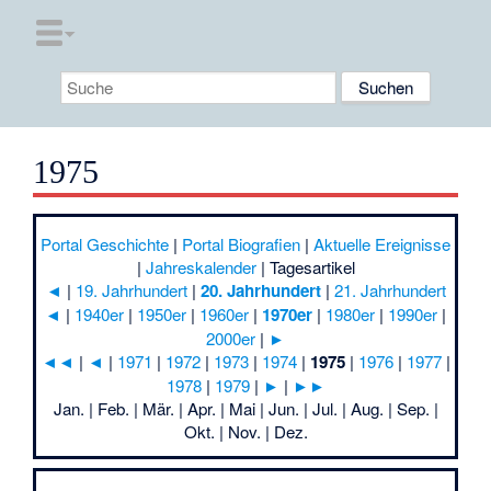
1975
Portal Geschichte
|
Portal Biografien
|
Aktuelle Ereignisse
|
Jahreskalender
|
Tagesartikel
◄
|
19. Jahrhundert
|
20. Jahrhundert
|
21. Jahrhundert
◄
|
1940er
|
1950er
|
1960er
|
1970er
|
1980er
|
1990er
|
2000er
|
►
◄◄
|
◄
|
1971
|
1972
|
1973
|
1974
|
1975
|
1976
|
1977
|
1978
|
1979
|
►
|
►►
Jan. | Feb. | Mär. | Apr. | Mai | Jun. | Jul. | Aug. | Sep. |
Okt. | Nov. | Dez.