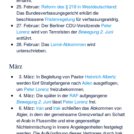
ernannt.
25. Februar:
Reform des § 218 in Westdeutschland
:
Das Bundesverfassungsgericht erklärt die
beschlossene
Fristenregelung
für verfassungswidrig.
27. Februar: Der Berliner CDU-Vorsitzende
Peter
Lorenz
wird von Terroristen der
Bewegung 2. Juni
entführt.
28. Februar: Das
Lomé-Abkommen
wird
unterschrieben.
März
3. März: In Begleitung von Pastor
Heinrich Albertz
werden fünf Strafgefangene nach
Aden
ausgeflogen,
um
Peter Lorenz
freizubekommen.
4. März: Die später in der
RAF
aufgegangene
Bewegung 2. Juni
lässt
Peter Lorenz
frei.
6. März:
Iran
und
Irak
schließen das
Abkommen von
Algier
, in dem der gemeinsame Grenzverlauf am Schatt
el-Arab in Flussmitte und eine gegenseitige
Nichteinmischung in innere Angelegenheiten festgelegt
werden. Die Aufkündigung dieses Vertrages durch Irak