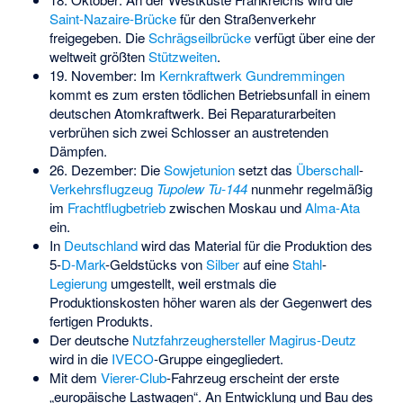
Saint-Nazaire-Brücke
für den Straßenverkehr
freigegeben. Die
Schrägseilbrücke
verfügt über eine der
weltweit größten
Stützweiten
.
19. November: Im
Kernkraftwerk Gundremmingen
kommt es zum ersten tödlichen Betriebsunfall in einem
deutschen Atomkraftwerk. Bei Reparaturarbeiten
verbrühen sich zwei Schlosser an austretenden
Dämpfen.
26. Dezember: Die
Sowjetunion
setzt das
Überschall
-
Verkehrsflugzeug
Tupolew Tu-144
nunmehr regelmäßig
im
Frachtflugbetrieb
zwischen Moskau und
Alma-Ata
ein.
In
Deutschland
wird das Material für die Produktion des
5-
D-Mark
-Geldstücks von
Silber
auf eine
Stahl
-
Legierung
umgestellt, weil erstmals die
Produktionskosten höher waren als der Gegenwert des
fertigen Produkts.
Der deutsche
Nutzfahrzeughersteller
Magirus-Deutz
wird in die
IVECO
-Gruppe eingegliedert.
Mit dem
Vierer-Club
-Fahrzeug erscheint der erste
„europäische Lastwagen“. An Entwicklung und Bau des