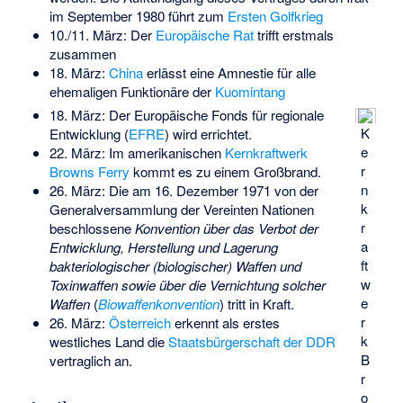
im September 1980 führt zum
Ersten Golfkrieg
10./11. März: Der
Europäische Rat
trifft erstmals
zusammen
18. März:
China
erlässt eine Amnestie für alle
ehemaligen Funktionäre der
Kuomintang
18. März: Der Europäische Fonds für regionale
K
Entwicklung (
EFRE
) wird errichtet.
e
22. März: Im amerikanischen
Kernkraftwerk
r
Browns Ferry
kommt es zu einem Großbrand.
n
26. März: Die am 16. Dezember 1971 von der
k
Generalversammlung der Vereinten Nationen
r
beschlossene
Konvention über das Verbot der
a
Entwicklung, Herstellung und Lagerung
ft
bakteriologischer (biologischer) Waffen und
w
Toxinwaffen sowie über die Vernichtung solcher
e
Waffen
(
Biowaffenkonvention
) tritt in Kraft.
r
26. März:
Österreich
erkennt als erstes
k
westliches Land die
Staatsbürgerschaft der DDR
B
vertraglich an.
r
o