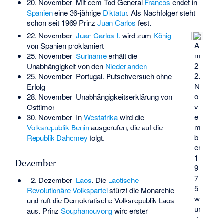
20. November: Mit dem Tod General
Francos
endet in
Spanien
eine 36-jährige
Diktatur
. Als Nachfolger steht
schon seit 1969 Prinz
Juan Carlos
fest.
22. November:
Juan Carlos I.
wird zum
König
A
von Spanien proklamiert
m
25. November:
Suriname
erhält die
2
Unabhängigkeit von den
Niederlanden
2.
25. November: Portugal. Putschversuch ohne
N
Erfolg
o
28. November: Unabhängigkeitserklärung von
v
Osttimor
e
30. November: In
Westafrika
wird die
m
Volksrepublik Benin
ausgerufen, die auf die
b
Republik Dahomey
folgt.
er
1
Dezember
9
7
2. Dezember:
Laos
. Die
Laotische
5
Revolutionäre Volkspartei
stürzt die Monarchie
w
und ruft die Demokratische Volksrepublik Laos
ur
aus. Prinz
Souphanouvong
wird erster