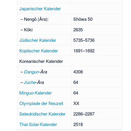
Japanischer Kalender
– Nengō (Ära):
Shōwa 50
– Kōki
2635
Jüdischer Kalender
5735–5736
Koptischer Kalender
1691–1692
Koreanischer Kalender
–
Dangun
-Ära
4308
–
Juche
-Ära
64
Minguo-Kalender
64
Olympiade der Neuzeit
XX
Seleukidischer Kalender
2286–2287
Thai-Solar-Kalender
2518