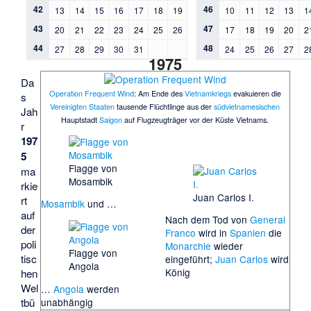
42
46
13
14
15
16
17
18
19
10
11
12
13
1
43
47
20
21
22
23
24
25
26
17
18
19
20
2
44
48
27
28
29
30
31
24
25
26
27
2
1975
Da
Operation Frequent Wind
: Am Ende des
Vietnamkriegs
evakuieren die
s
Vereinigten Staaten
tausende Flüchtlinge aus der
südvietnamesischen
Jah
Hauptstadt
Saigon
auf Flugzeugträger vor der Küste Vietnams.
r
197
5
Flagge von
ma
Mosambik
rkie
Juan Carlos I.
rt
Mosambik
und …
auf
Nach dem Tod von
General
der
Franco
wird in
Spanien
die
poli
Monarchie
wieder
Flagge von
tisc
eingeführt;
Juan Carlos
wird
Angola
König
hen
Wel
…
Angola
werden
unabhängig
tbü