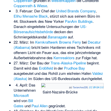
Coppenrath
gründen in
Westerkappeln
die Conditorei
Coppenrath & Wiese
.
3. Februar: Der Chef der
United Brands Company
,
Elihu Menashe Black
, stürzt sich aus seinem Büro im
44. Stockwerk des New Yorker
PanAm Buildings
.
Danach eingeleitete Untersuchungen der
US-
Börsenaufsichtsbehörde
decken den
Schmiergeldskandal
Bananagate
auf.
22. März: Im
Kernkraftwerk Browns Ferry
bei
Decatur
(Alabama)
bricht beim Hantieren eines Technikers mit
offenem Licht ein Feuer aus, das eine jahrzehntelange
Außerbetriebnahme des
Kernreaktors
zur Folge hat.
27. März: Der Bau der
Trans-Alaska-Pipeline
beginnt.
Damit wird das
Erdölfeld
in der
Prudhoe Bay
ausgebeutet und das Rohöl zum eisfreien Hafen
Valdez
(Alaska)
im Süden des US-Bundesstaats durchgeleitet.
4. April: Das
(c)
Taxiarchos228
,
CC BY-SA 3.0
Unternehmen
Saint-Nazaire-Brücke
Microsoft
wird von
Bill
Gates
und
Paul Allen
gegründet.
18. Oktober: An der Westküste Frankreichs wird die