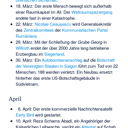
18. März: Der erste Mensch bewegt sich außerhalb
einer Raumkapsel im All. Der
Weltraumspaziergang
endete fast in einer Katastrophe.
22. März:
Nicolae Ceaușescu
wird Generalsekretär
des
Zentralkomitees
der
Kommunistischen Partei
Rumäniens
29. März: Mit der Schließung der
Grube Georg
in
Willroth
endet der über 2000 Jahre lang betriebene
Erzbergbau im
Siegerland
.
30. März: Ein
Autobombenanschlag
auf die
Botschaft
der Vereinigten Staaten in Saigon
führt zum Tod von 22
Menschen, 188 werden verletzt. Ein Neubau ersetzt
hinterher das erste US-Botschaftsgebäude in
Südvietnam.
April
6. April: Der erste kommerzielle Nachrichtensatellit
Early Bird
wird gestartet.
10. April: Reza Schams Abadi, ein Angehöriger der
Kaiserlichen Leibwache, verübt ein
Attentat
auf Schah