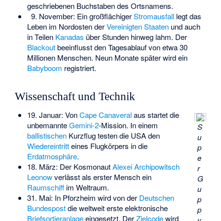
geschriebenen Buchstaben des Ortsnamens.
9. November: Ein großflächiger
Stromausfall
legt das
Leben im Nordosten der
Vereinigten Staaten
und auch
in Teilen
Kanadas
über Stunden hinweg lahm. Der
Blackout
beeinflusst den Tagesablauf von etwa 30
Millionen Menschen. Neun Monate später wird ein
Babyboom
registriert.
Wissenschaft und Technik
19. Januar: Von
Cape Canaveral
aus startet die
unbemannte
Gemini-2
-Mission. In einem
S
ballistischen
Kurzflug testen die USA den
u
Wiedereintritt
eines
Flugkörpers
in die
p
Erdatmosphäre
.
e
18. März: Der Kosmonaut
Alexei Archipowitsch
r
Leonow
verlässt als erster Mensch ein
G
Raumschiff
im Weltraum.
u
31. Mai: In Pforzheim wird von der
Deutschen
p
Bundespost
die weltweit erste elektronische
p
Briefsortieranlage
eingesetzt. Der
Zielcode
wird
y