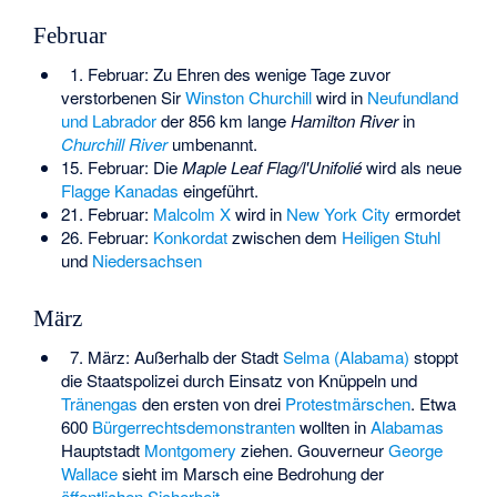
Februar
1. Februar: Zu Ehren des wenige Tage zuvor
verstorbenen Sir
Winston Churchill
wird in
Neufundland
und Labrador
der 856 km lange
Hamilton River
in
Churchill River
umbenannt.
15. Februar: Die
Maple Leaf Flag/l'Unifolié
wird als neue
Flagge Kanadas
eingeführt.
21. Februar:
Malcolm X
wird in
New York City
ermordet
26. Februar:
Konkordat
zwischen dem
Heiligen Stuhl
und
Niedersachsen
März
7. März: Außerhalb der Stadt
Selma (Alabama)
stoppt
die Staatspolizei durch Einsatz von Knüppeln und
Tränengas
den ersten von drei
Protestmärschen
. Etwa
600
Bürgerrechtsdemonstranten
wollten in
Alabamas
Hauptstadt
Montgomery
ziehen. Gouverneur
George
Wallace
sieht im Marsch eine Bedrohung der
öffentlichen Sicherheit
.