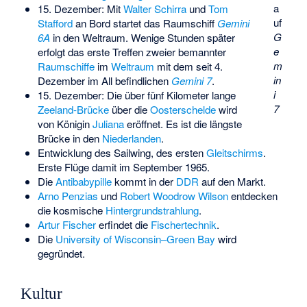
a
15. Dezember: Mit
Walter Schirra
und
Tom
uf
Stafford
an Bord startet das Raumschiff
Gemini
G
6A
in den Weltraum. Wenige Stunden später
e
erfolgt das erste Treffen zweier bemannter
m
Raumschiffe
im
Weltraum
mit dem seit 4.
in
Dezember im All befindlichen
Gemini 7
.
i
15. Dezember: Die über fünf Kilometer lange
7
Zeeland-Brücke
über die
Oosterschelde
wird
von Königin
Juliana
eröffnet. Es ist die längste
Brücke in den
Niederlanden
.
Entwicklung des
Sailwing
, des ersten
Gleitschirms
.
Erste Flüge damit im September 1965.
Die
Antibabypille
kommt in der
DDR
auf den Markt.
Arno Penzias
und
Robert Woodrow Wilson
entdecken
die kosmische
Hintergrundstrahlung
.
Artur Fischer
erfindet die
Fischertechnik
.
Die
University of Wisconsin–Green Bay
wird
gegründet.
Kultur