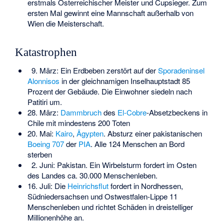
erstmals Österreichischer Meister und Cupsieger. Zum
ersten Mal gewinnt eine Mannschaft außerhalb von
Wien die Meisterschaft.
Katastrophen
9. März: Ein Erdbeben zerstört auf der
Sporadeninsel
Alonnisos
in der gleichnamigen Inselhauptstadt 85
Prozent der Gebäude. Die Einwohner siedeln nach
Patitiri
um.
28. März:
Dammbruch
des
El-Cobre
-Absetzbeckens in
Chile mit mindestens 200 Toten
20. Mai:
Kairo
,
Ägypten
. Absturz einer pakistanischen
Boeing 707
der
PIA
. Alle 124 Menschen an Bord
sterben
2. Juni: Pakistan. Ein Wirbelsturm fordert im Osten
des Landes ca. 30.000 Menschenleben.
16. Juli: Die
Heinrichsflut
fordert in Nordhessen,
Südniedersachsen und Ostwestfalen-Lippe 11
Menschenleben und richtet Schäden in dreistelliger
Millionenhöhe an.