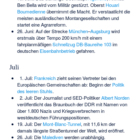
Ben Bella
wird vom Militär gestürzt. Oberst
Houari
Boumedienne
übernimmt die Macht. Er verstaatlicht die
meisten ausländischen Montangesellschaften und
startet eine Agrarreform.
26. Juni: Auf der Strecke
München
–
Augsburg
wird
erstmals über Tempo 200 km/h mit einem
fahrplanmäßigen
Schnellzug
DB-Baureihe 103
im
deutschen
Eisenbahnbetrieb
gefahren.
Juli
1. Juli:
Frankreich
zieht seinen Vertreter bei den
Europäischen Gemeinschaften ab: Beginn der
Politik
des leeren Stuhls
.
2. Juli: Der Journalist und SED-Politiker
Albert Norden
veröffentlicht das
Braunbuch der DDR
mit Namen von
über 1.800 Nazis und Kriegsverbrechern in
westdeutschen Führungspositionen.
19. Juli: Der
Mont-Blanc-Tunnel
, mit 11,6 km der
damals längste Straßentunnel der Welt, wird eröffnet.
26. Juli: Die
Malediven
werden unabhängig.