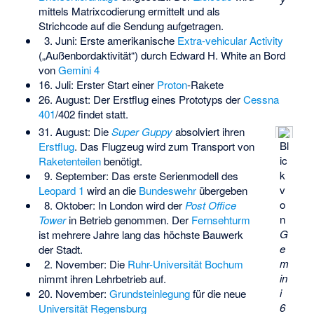
mittels Matrixcodierung ermittelt und als
Strichcode auf die Sendung aufgetragen.
3. Juni: Erste amerikanische
Extra-vehicular Activity
(„Außenbordaktivität“) durch
Edward H. White
an Bord
von
Gemini 4
16. Juli: Erster Start einer
Proton
-Rakete
26. August: Der Erstflug eines Prototyps der
Cessna
401
/402 findet statt.
31. August: Die
Super Guppy
absolviert ihren
Bl
Erstflug
. Das Flugzeug wird zum Transport von
ic
Raketenteilen
benötigt.
k
9. September: Das erste Serienmodell des
v
Leopard 1
wird an die
Bundeswehr
übergeben
o
8. Oktober: In London wird der
Post Office
n
Tower
in Betrieb genommen. Der
Fernsehturm
G
ist mehrere Jahre lang das höchste Bauwerk
e
der Stadt.
m
2. November: Die
Ruhr-Universität Bochum
in
nimmt ihren Lehrbetrieb auf.
i
20. November:
Grundsteinlegung
für die neue
6
Universität Regensburg