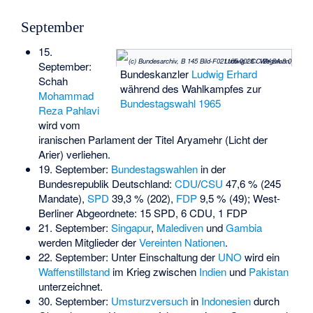
September
15.
(c) Bundesarchiv, B 145 Bild-F021165-0028 / Wegmann, Ludwig / CC-BY-SA 3.0
September:
Bundeskanzler
Ludwig Erhard
Schah
während des Wahlkampfes zur
Mohammad
Bundestagswahl 1965
Reza Pahlavi
wird vom
iranischen Parlament der Titel Aryamehr (Licht der
Arier) verliehen.
19. September:
Bundestagswahlen
in der
Bundesrepublik Deutschland:
CDU
/
CSU
47,6 % (245
Mandate),
SPD
39,3 % (202),
FDP
9,5 % (49); West-
Berliner Abgeordnete: 15 SPD, 6 CDU, 1 FDP
21. September:
Singapur
,
Malediven
und
Gambia
werden Mitglieder der
Vereinten Nationen
.
22. September: Unter Einschaltung der
UNO
wird ein
Waffenstillstand
im Krieg zwischen
Indien
und
Pakistan
unterzeichnet.
30. September:
Umsturzversuch
in
Indonesien
durch