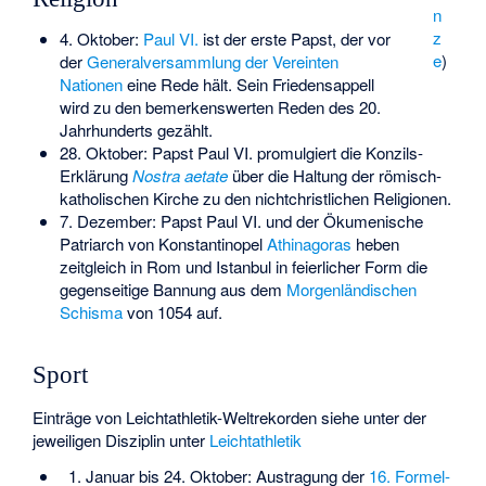
n
z
4. Oktober:
Paul VI.
ist der erste Papst, der vor
e
)
der
Generalversammlung der Vereinten
Nationen
eine Rede hält. Sein Friedensappell
wird zu den bemerkenswerten Reden des 20.
Jahrhunderts gezählt.
28. Oktober: Papst Paul VI. promulgiert die Konzils-
Erklärung
Nostra aetate
über die Haltung der römisch-
katholischen Kirche zu den nichtchristlichen Religionen.
7. Dezember: Papst Paul VI. und der Ökumenische
Patriarch von Konstantinopel
Athinagoras
heben
zeitgleich in Rom und Istanbul in feierlicher Form die
gegenseitige Bannung aus dem
Morgenländischen
Schisma
von 1054 auf.
Sport
Einträge von Leichtathletik-Weltrekorden siehe unter der
jeweiligen Disziplin unter
Leichtathletik
1. Januar bis 24. Oktober: Austragung der
16. Formel-