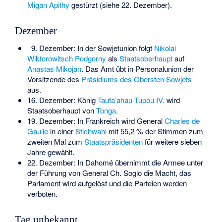
Migan Apithy
gestürzt (siehe 22. Dezember).
Dezember
9. Dezember: In der Sowjetunion folgt
Nikolai
Wiktorowitsch Podgorny
als
Staatsoberhaupt
auf
Anastas Mikojan
. Das Amt übt in Personalunion der
Vorsitzende des
Präsidiums des Obersten Sowjets
aus.
16. Dezember: König
Taufaʻahau Tupou IV.
wird
Staatsoberhaupt von
Tonga
.
19. Dezember: In Frankreich wird General
Charles de
Gaulle
in einer
Stichwahl
mit 55,2 % der Stimmen zum
zweiten Mal zum
Staatspräsidenten
für weitere sieben
Jahre gewählt.
22. Dezember: In Dahomé übernimmt die Armee unter
der Führung von General
Ch. Soglo
die Macht, das
Parlament wird aufgelöst und die Parteien werden
verboten.
Tag unbekannt