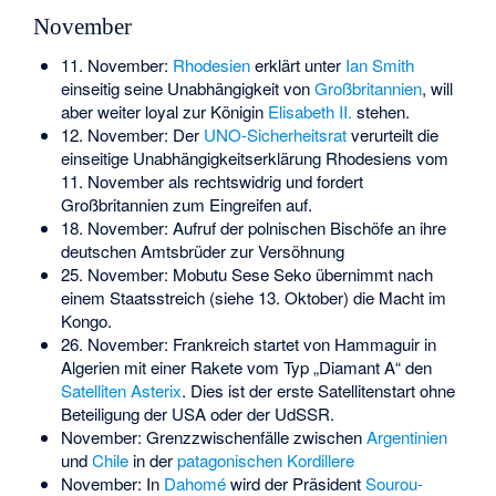
November
11. November:
Rhodesien
erklärt unter
Ian Smith
einseitig seine Unabhängigkeit von
Großbritannien
, will
aber weiter loyal zur Königin
Elisabeth II.
stehen.
12. November: Der
UNO-Sicherheitsrat
verurteilt die
einseitige Unabhängigkeitserklärung Rhodesiens vom
11. November als rechtswidrig und fordert
Großbritannien zum Eingreifen auf.
18. November:
Aufruf der polnischen Bischöfe an ihre
deutschen Amtsbrüder zur Versöhnung
25. November: Mobutu Sese Seko übernimmt nach
einem Staatsstreich (siehe 13. Oktober) die Macht im
Kongo.
26. November: Frankreich startet von Hammaguir in
Algerien mit einer Rakete vom Typ „Diamant A“ den
Satelliten
Asterix
. Dies ist der erste Satellitenstart ohne
Beteiligung der USA oder der UdSSR.
November: Grenzzwischenfälle zwischen
Argentinien
und
Chile
in der
patagonischen
Kordillere
November: In
Dahomé
wird der Präsident
Sourou-