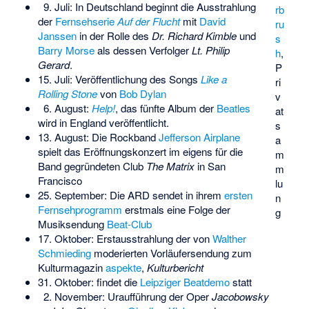
9. Juli: In Deutschland beginnt die Ausstrahlung
rb
der
Fernsehserie
Auf der Flucht
mit
David
ru
Janssen
in der Rolle des
Dr. Richard Kimble
und
s
Barry Morse
als dessen Verfolger
Lt. Philip
h
,
Gerard
.
P
15. Juli: Veröffentlichung des Songs
Like a
ri
Rolling Stone
von
Bob Dylan
v
6. August:
Help!
, das fünfte Album der
Beatles
at
wird in England veröffentlicht.
s
13. August: Die Rockband
Jefferson Airplane
a
spielt das Eröffnungskonzert im eigens für die
m
Band gegründeten Club
The Matrix
in San
m
Francisco
lu
25. September: Die ARD sendet in ihrem
ersten
n
Fernsehprogramm
erstmals eine Folge der
g
Musiksendung
Beat-Club
17. Oktober: Erstausstrahlung der von
Walther
Schmieding
moderierten Vorläufersendung zum
Kulturmagazin
aspekte
,
Kulturbericht
31. Oktober: findet die
Leipziger Beatdemo
statt
2. November: Uraufführung der Oper
Jacobowsky