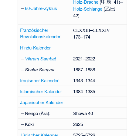
甲辰
Holz-Drache
(
, 41)–
乙巳
–
60-Jahre-Zyklus
Holz-Schlange
(
,
42)
Französischer
–
CLXXIII
CLXXIV
Revolutionskalender
173–174
Hindu-Kalender
–
Vikram Sambat
2021–2022
–
Shaka Samvat
1887–1888
Iranischer Kalender
1343–1344
Islamischer Kalender
1384–1385
Japanischer Kalender
– Nengō (Ära):
Shōwa 40
– Kōki
2625
Jüdischer Kalender
5725–5726