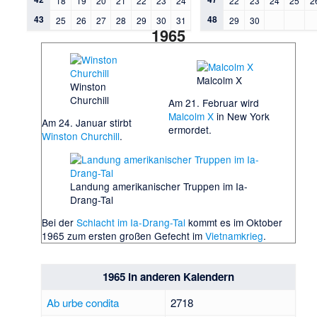
18
19
20
21
22
23
24
22
23
24
25
2
43
48
25
26
27
28
29
30
31
29
30
1965
Malcolm X
Winston
Churchill
Am 21. Februar wird
Malcolm X
in New York
Am 24. Januar stirbt
ermordet.
Winston Churchill
.
Landung amerikanischer Truppen im Ia-
Drang-Tal
Bei der
Schlacht im Ia-Drang-Tal
kommt es im Oktober
1965 zum ersten großen Gefecht im
Vietnamkrieg
.
1965 in anderen Kalendern
Ab urbe condita
2718