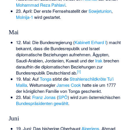
Mohammad Reza Pahlavi
.
23. April: Der erste Fernsehsatellit der
Sowjetunion
,
Molnija-1
wird gestartet.
Mai
12. Mai: Die Bundesregierung (
Kabinett Erhard I
) macht
bekannt, dass die Bundesrepublik und Israel
diplomatische Beziehungen aufnehmen. Ägypten,
Saudi-Arabien, Jordanien, Kuwait und der
Irak
brechen
daraufhin die diplomatischen Beziehungen zur
[
1
]
Bundesrepublik Deutschland ab.
19. Mai: Auf
Tonga
stirbt die
Strahlenschildkröte
Tuʻi
Malila
. Weltumsegler
James Cook
hatte sie um 1777
der königlichen Familie von Tonga geschenkt.
23. Mai:
Franz Jonas
(
SPÖ
) wird zum österreichischen
Bundespräsidenten
gewählt
.
Juni
19. Juni: Das bisherige Oberhaupt
Algeriens
,
Ahmad