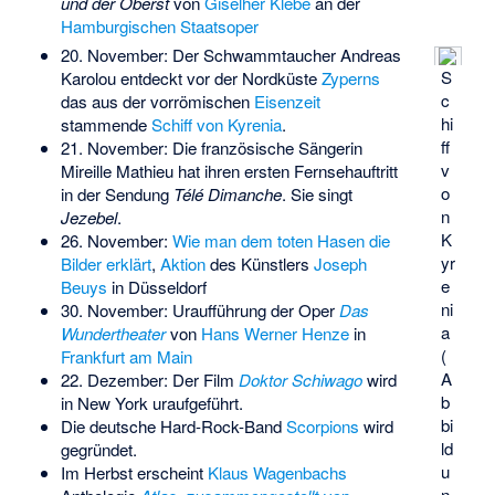
und der Oberst
von
Giselher Klebe
an der
Hamburgischen Staatsoper
20. November: Der Schwammtaucher Andreas
S
Karolou entdeckt vor der Nordküste
Zyperns
c
das aus der vorrömischen
Eisenzeit
hi
stammende
Schiff von Kyrenia
.
ff
21. November: Die französische Sängerin
v
Mireille Mathieu hat ihren ersten Fernsehauftritt
o
in der Sendung
Télé Dimanche
. Sie singt
n
Jezebel
.
K
26. November:
Wie man dem toten Hasen die
yr
Bilder erklärt
,
Aktion
des Künstlers
Joseph
e
Beuys
in Düsseldorf
ni
30. November: Uraufführung der Oper
Das
a
Wundertheater
von
Hans Werner Henze
in
(
Frankfurt am Main
A
22. Dezember: Der Film
Doktor Schiwago
wird
b
in New York uraufgeführt.
bi
Die deutsche Hard-Rock-Band
Scorpions
wird
ld
gegründet.
u
Im Herbst erscheint
Klaus Wagenbachs
n