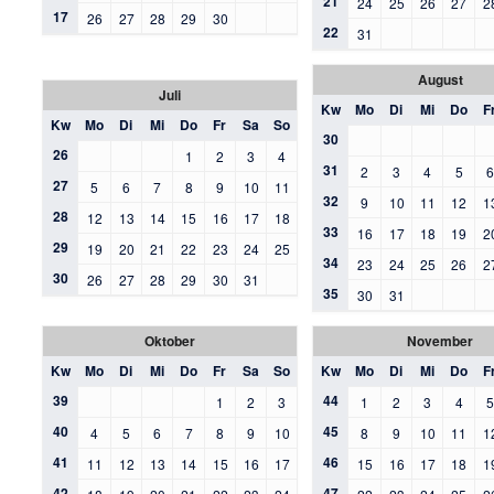
21
24
25
26
27
2
17
26
27
28
29
30
22
31
August
Juli
Kw
Mo
Di
Mi
Do
F
Kw
Mo
Di
Mi
Do
Fr
Sa
So
30
26
1
2
3
4
31
2
3
4
5
27
5
6
7
8
9
10
11
32
9
10
11
12
1
28
12
13
14
15
16
17
18
33
16
17
18
19
2
29
19
20
21
22
23
24
25
34
23
24
25
26
2
30
26
27
28
29
30
31
35
30
31
Oktober
November
Kw
Mo
Di
Mi
Do
Fr
Sa
So
Kw
Mo
Di
Mi
Do
F
39
44
1
2
3
1
2
3
4
40
45
4
5
6
7
8
9
10
8
9
10
11
1
41
46
11
12
13
14
15
16
17
15
16
17
18
1
42
47