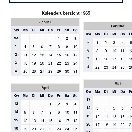
Kalenderübersicht 1965
Januar
Februar
Kw
Mo
Di
Mi
Do
Fr
Sa
So
Kw
Mo
Di
Mi
Do
F
53
1
2
3
5
1
2
3
4
1
4
5
6
7
8
9
10
6
8
9
10
11
1
2
11
12
13
14
15
16
17
7
15
16
17
18
1
3
18
19
20
21
22
23
24
8
22
23
24
25
2
4
25
26
27
28
29
30
31
Mai
April
Kw
Mo
Di
Mi
Do
F
Kw
Mo
Di
Mi
Do
Fr
Sa
So
17
13
1
2
3
4
18
3
4
5
6
14
5
6
7
8
9
10
11
19
10
11
12
13
1
15
12
13
14
15
16
17
18
20
17
18
19
20
2
16
19
20
21
22
23
24
25