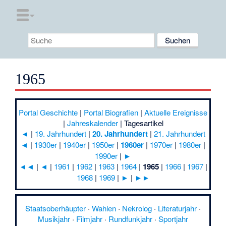
1965
Portal Geschichte
|
Portal Biografien
|
Aktuelle Ereignisse
|
Jahreskalender
|
Tagesartikel
◄
|
19. Jahrhundert
|
20. Jahrhundert
|
21. Jahrhundert
◄
|
1930er
|
1940er
|
1950er
|
1960er
|
1970er
|
1980er
|
1990er
|
►
◄◄
|
◄
|
1961
|
1962
|
1963
|
1964
|
1965
|
1966
|
1967
|
1968
|
1969
|
►
|
►►
Staatsoberhäupter
·
Wahlen
·
Nekrolog
·
Literaturjahr
·
Musikjahr
·
Filmjahr
·
Rundfunkjahr
·
Sportjahr