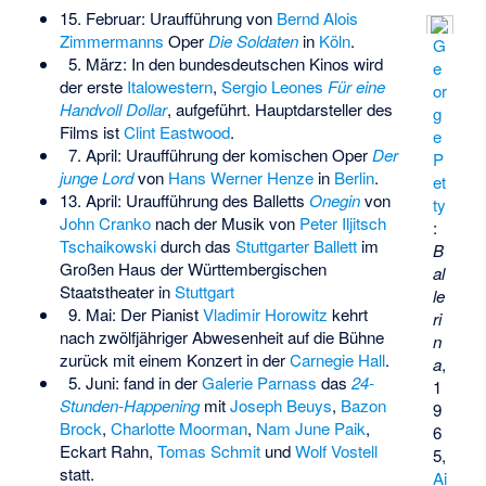
15. Februar: Uraufführung von
Bernd Alois
Zimmermanns
Oper
Die Soldaten
in
Köln
.
G
5. März: In den bundesdeutschen Kinos wird
e
der erste
Italowestern
,
Sergio Leones
Für eine
or
Handvoll Dollar
, aufgeführt. Hauptdarsteller des
g
Films ist
Clint Eastwood
.
e
7. April: Uraufführung der komischen Oper
Der
P
junge Lord
von
Hans Werner Henze
in
Berlin
.
et
13. April: Uraufführung des Balletts
Onegin
von
ty
John Cranko
nach der Musik von
Peter Iljitsch
:
Tschaikowski
durch das
Stuttgarter Ballett
im
B
Großen Haus der Württembergischen
al
Staatstheater in
Stuttgart
le
9. Mai: Der Pianist
Vladimir Horowitz
kehrt
ri
nach zwölfjähriger Abwesenheit auf die Bühne
n
zurück mit einem Konzert in der
Carnegie Hall
.
a
,
5. Juni: fand in der
Galerie Parnass
das
24-
1
Stunden-Happening
mit
Joseph Beuys
,
Bazon
9
Brock
,
Charlotte Moorman
,
Nam June Paik
,
6
Eckart Rahn,
Tomas Schmit
und
Wolf Vostell
5,
statt.
Ai