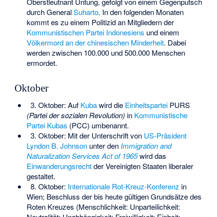
Oberstleutnant Untung, gefolgt von einem Gegenputsch
durch General
Suharto
. In den folgenden Monaten
kommt es zu einem
Politizid
an Mitgliedern der
Kommunistischen Partei Indonesiens
und einem
Völkermord an der chinesischen Minderheit
. Dabei
werden zwischen 100.000 und 500.000 Menschen
ermordet.
Oktober
3. Oktober: Auf
Kuba
wird die
Einheitspartei
PURS
(Partei der sozialen Revolution)
in
Kommunistische
Partei Kubas
(PCC) umbenannt.
3. Oktober: Mit der Unterschrift von
US-Präsident
Lyndon B. Johnson
unter den
Immigration and
Naturalization Services Act of 1965
wird das
Einwanderungsrecht
der Vereinigten Staaten liberaler
gestaltet.
8. Oktober:
Internationale Rot-Kreuz-Konferenz
in
Wien; Beschluss der bis heute gültigen Grundsätze des
Roten Kreuzes (Menschlichkeit: Unparteilichkeit:
Neutralität: Unabhängigkeit: Freiwilligkeit: Einheit: