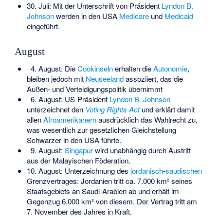
30. Juli: Mit der Unterschrift von Präsident
Lyndon B.
Johnson
werden in den USA
Medicare
und
Medicaid
eingeführt.
August
4. August: Die
Cookinseln
erhalten die
Autonomie
,
bleiben jedoch mit
Neuseeland
assoziiert, das die
Außen- und Verteidigungspolitik übernimmt
6. August: US-Präsident
Lyndon B. Johnson
unterzeichnet den
Voting Rights Act
und erklärt damit
allen
Afroamerikanern
ausdrücklich das Wahlrecht zu,
was wesentlich zur gesetzlichen Gleichstellung
Schwarzer in den USA führte.
9. August:
Singapur
wird unabhängig durch Austritt
aus der Malayischen Föderation.
10. August: Unterzeichnung des
jordanisch
-
saudischen
Grenzvertrages: Jordanien tritt ca. 7.000 km² seines
Staatsgebiets an Saudi-Arabien ab und erhält im
Gegenzug 6.000 km² von diesem. Der Vertrag tritt am
7. November des Jahres in Kraft.