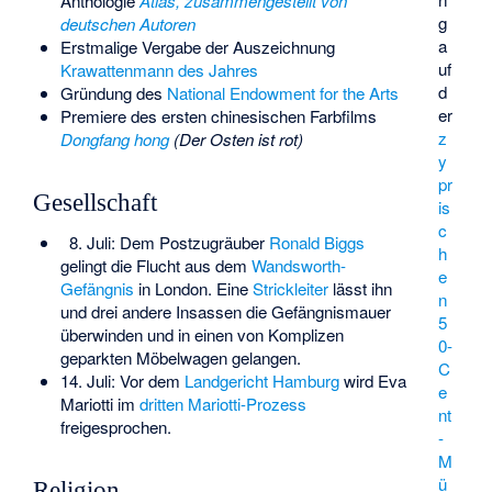
Anthologie
Atlas, zusammengestellt von
g
deutschen Autoren
a
Erstmalige Vergabe der Auszeichnung
uf
Krawattenmann des Jahres
d
Gründung des
National Endowment for the Arts
er
Premiere des ersten chinesischen Farbfilms
z
Dongfang hong
(Der Osten ist rot)
y
pr
Gesellschaft
is
c
8. Juli: Dem Postzugräuber
Ronald Biggs
h
gelingt die Flucht aus dem
Wandsworth-
e
Gefängnis
in London. Eine
Strickleiter
lässt ihn
n
und drei andere Insassen die Gefängnismauer
5
überwinden und in einen von Komplizen
0-
geparkten Möbelwagen gelangen.
C
14. Juli: Vor dem
Landgericht Hamburg
wird Eva
e
Mariotti im
dritten Mariotti-Prozess
nt
freigesprochen.
-
M
ü
Religion