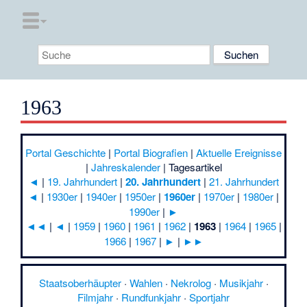
1963
Portal Geschichte
|
Portal Biografien
|
Aktuelle Ereignisse
|
Jahreskalender
|
Tagesartikel
◄
|
19. Jahrhundert
|
20. Jahrhundert
|
21. Jahrhundert
◄
|
1930er
|
1940er
|
1950er
|
1960er
|
1970er
|
1980er
|
1990er
|
►
◄◄
|
◄
|
1959
|
1960
|
1961
|
1962
|
1963
|
1964
|
1965
|
1966
|
1967
|
►
|
►►
Staatsoberhäupter
·
Wahlen
·
Nekrolog
·
Musikjahr
·
Filmjahr
·
Rundfunkjahr
·
Sportjahr