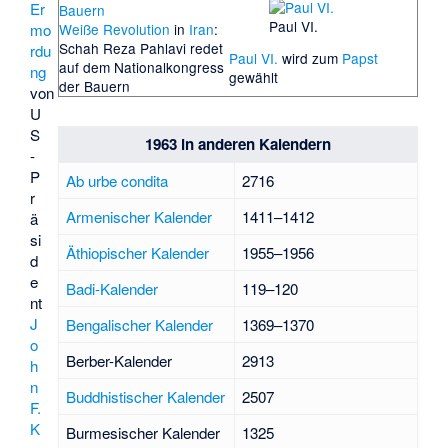
Er
Paul VI.
Weiße Revolution
in
Iran
:
mo
Schah Reza Pahlavi redet
rdu
Paul VI.
wird zum
Papst
auf dem Nationalkongress
ng
gewählt
der Bauern
von
U
S
1963 in anderen Kalendern
-
P
Ab urbe condita
2716
r
Armenischer Kalender
1411–1412
ä
si
Äthiopischer Kalender
1955–1956
d
e
Badi-Kalender
119–120
nt
J
Bengalischer Kalender
1369–1370
o
Berber-Kalender
2913
h
n
Buddhistischer Kalender
2507
F.
K
Burmesischer Kalender
1325