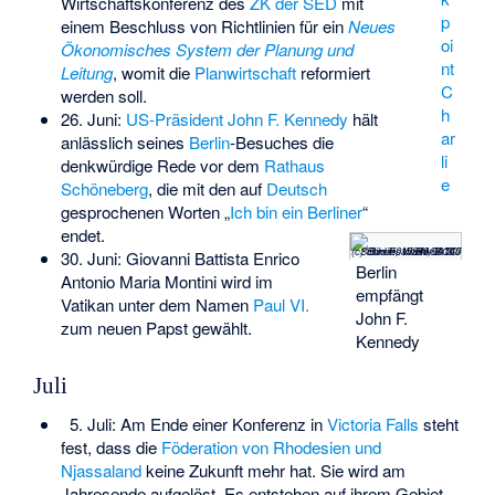
Wirtschaftskonferenz des
ZK der SED
mit
p
einem Beschluss von Richtlinien für ein
Neues
oi
Ökonomisches System der Planung und
nt
Leitung
, womit die
Planwirtschaft
reformiert
C
werden soll.
h
26. Juni:
US-Präsident
John F. Kennedy
hält
ar
anlässlich seines
Berlin
-Besuches die
li
denkwürdige Rede vor dem
Rathaus
e
Schöneberg
, die mit den auf
Deutsch
gesprochenen Worten „
Ich bin ein Berliner
“
endet.
(c) Bundesarchiv, B 145 Bild-F015843-0010 / Schmitt, Walter / CC-BY-SA 3.0
30. Juni: Giovanni Battista Enrico
Berlin
Antonio Maria Montini wird im
empfängt
Vatikan unter dem Namen
Paul VI.
John F.
zum neuen Papst gewählt.
Kennedy
Juli
5. Juli: Am Ende einer Konferenz in
Victoria Falls
steht
fest, dass die
Föderation von Rhodesien und
Njassaland
keine Zukunft mehr hat. Sie wird am
Jahresende aufgelöst. Es entstehen auf ihrem Gebiet