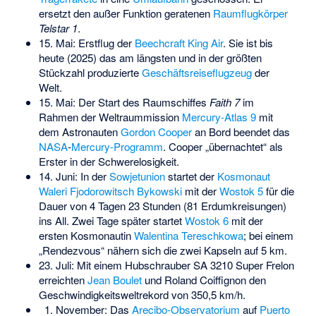
ersetzt den außer Funktion geratenen
Raumflugkörper
Telstar 1
.
15. Mai: Erstflug der
Beechcraft King Air
. Sie ist bis
heute (2025) das am längsten und in der größten
Stückzahl produzierte
Geschäftsreiseflugzeug
der
Welt.
15. Mai: Der Start des Raumschiffes
Faith 7
im
Rahmen der Weltraummission
Mercury-Atlas 9
mit
dem Astronauten
Gordon Cooper
an Bord beendet das
NASA
-
Mercury-Programm
. Cooper „übernachtet“ als
Erster in der Schwerelosigkeit.
14. Juni: In der
Sowjetunion
startet der
Kosmonaut
Waleri Fjodorowitsch Bykowski
mit der
Wostok 5
für die
Dauer von 4 Tagen 23 Stunden (81 Erdumkreisungen)
ins All. Zwei Tage später startet
Wostok 6
mit der
ersten Kosmonautin
Walentina Tereschkowa
; bei einem
„Rendezvous“ nähern sich die zwei Kapseln auf 5 km.
23. Juli: Mit einem Hubschrauber
SA 3210 Super Frelon
erreichten
Jean Boulet
und
Roland Coiffignon
den
Geschwindigkeitsweltrekord von 350,5 km/h.
1. November: Das
Arecibo-Observatorium
auf
Puerto