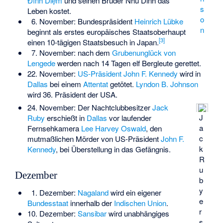
Đình Diệm
und seinen Bruder Nhu Dinh das
s
Leben kostet.
o
6. November: Bundespräsident
Heinrich Lübke
n
beginnt als erstes europäisches Staatsoberhaupt
[
3
]
einen 10-tägigen Staatsbesuch in Japan.
7. November: nach dem
Grubenunglück von
Lengede
werden nach 14 Tagen elf Bergleute gerettet.
22. November:
US-Präsident
John F. Kennedy
wird in
Dallas
bei einem
Attentat
getötet.
Lyndon B. Johnson
wird 36. Präsident der USA.
24. November: Der Nachtclubbesitzer
Jack
J
Ruby
erschießt in
Dallas
vor laufender
a
Fernsehkamera
Lee Harvey Oswald
, den
c
mutmaßlichen Mörder von US-Präsident
John F.
k
Kennedy
, bei Überstellung in das Gefängnis.
R
u
Dezember
b
y
1. Dezember:
Nagaland
wird ein eigener
e
Bundesstaat
innerhalb der
Indischen Union
.
r
10. Dezember:
Sansibar
wird unabhängiges
s