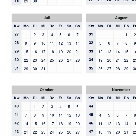
18
29
30
Juli
August
Kw
Mo
Di
Mi
Do
Fr
Sa
So
Kw
Mo
Di
Mi
Do
F
27
31
1
2
3
4
5
6
7
1
28
32
8
9
10
11
12
13
14
5
6
7
8
29
33
15
16
17
18
19
20
21
12
13
14
15
1
30
34
22
23
24
25
26
27
28
19
20
21
22
2
31
35
29
30
31
26
27
28
29
3
Oktober
November
Kw
Mo
Di
Mi
Do
Fr
Sa
So
Kw
Mo
Di
Mi
Do
F
40
44
1
2
3
4
5
6
41
45
7
8
9
10
11
12
13
4
5
6
7
42
46
14
15
16
17
18
19
20
11
12
13
14
1
43
47
21
22
23
24
25
26
27
18
19
20
21
2