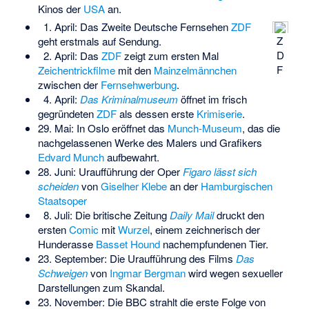
Kinos der
USA
an.
1. April: Das Zweite Deutsche Fernsehen
ZDF
Z
geht erstmals auf Sendung.
D
2. April: Das
ZDF
zeigt zum ersten Mal
F
Zeichentrickfilme
mit den
Mainzelmännchen
zwischen der
Fernsehwerbung
.
4. April:
Das Kriminalmuseum
öffnet im frisch
gegründeten
ZDF
als dessen erste
Krimiserie
.
29. Mai: In Oslo eröffnet das
Munch-Museum
, das die
nachgelassenen Werke des Malers und Grafikers
Edvard Munch
aufbewahrt.
28. Juni: Uraufführung der Oper
Figaro lässt sich
scheiden
von
Giselher Klebe
an der
Hamburgischen
Staatsoper
8. Juli: Die britische Zeitung
Daily Mail
druckt den
ersten
Comic
mit
Wurzel
, einem zeichnerisch der
Hunderasse
Basset Hound
nachempfundenen Tier.
23. September: Die Uraufführung des Films
Das
Schweigen
von
Ingmar Bergman
wird wegen sexueller
Darstellungen zum Skandal.
23. November: Die BBC strahlt die erste Folge von