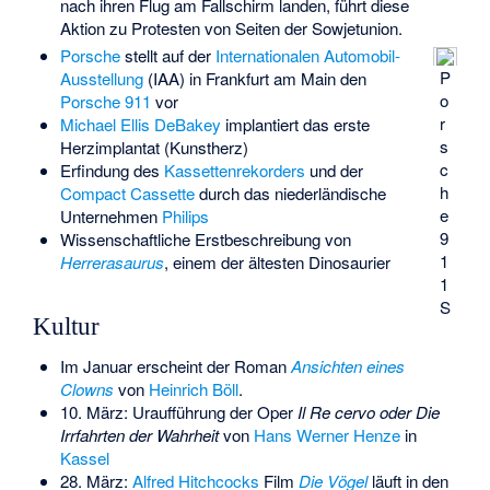
nach ihren Flug am Fallschirm landen, führt diese
Aktion zu Protesten von Seiten der Sowjetunion.
Porsche
stellt auf der
Internationalen Automobil-
P
Ausstellung
(IAA) in Frankfurt am Main den
o
Porsche 911
vor
r
Michael Ellis DeBakey
implantiert das erste
s
Herzimplantat
(Kunstherz)
c
Erfindung des
Kassettenrekorders
und der
h
Compact Cassette
durch das niederländische
e
Unternehmen
Philips
9
Wissenschaftliche Erstbeschreibung von
1
Herrerasaurus
, einem der ältesten Dinosaurier
1
S
Kultur
Im Januar erscheint der Roman
Ansichten eines
Clowns
von
Heinrich Böll
.
10. März: Uraufführung der Oper
Il Re cervo oder Die
Irrfahrten der Wahrheit
von
Hans Werner Henze
in
Kassel
28. März:
Alfred Hitchcocks
Film
Die Vögel
läuft in den