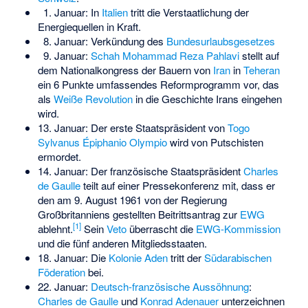
1. Januar: In
Italien
tritt die Verstaatlichung der
Energiequellen in Kraft.
8. Januar: Verkündung des
Bundesurlaubsgesetzes
9. Januar:
Schah
Mohammad Reza Pahlavi
stellt auf
dem Nationalkongress der Bauern von
Iran
in
Teheran
ein 6 Punkte umfassendes Reformprogramm vor, das
als
Weiße Revolution
in die Geschichte Irans eingehen
wird.
13. Januar: Der erste Staatspräsident von
Togo
Sylvanus Épiphanio Olympio
wird von Putschisten
ermordet.
14. Januar: Der französische Staatspräsident
Charles
de Gaulle
teilt auf einer Pressekonferenz mit, dass er
den am 9. August 1961 von der
Regierung
Großbritanniens
gestellten Beitrittsantrag zur
EWG
[
1
]
ablehnt.
Sein
Veto
überrascht die
EWG-Kommission
und die fünf anderen Mitgliedsstaaten.
18. Januar: Die
Kolonie Aden
tritt der
Südarabischen
Föderation
bei.
22. Januar:
Deutsch-französische Aussöhnung
:
Charles de Gaulle
und
Konrad Adenauer
unterzeichnen