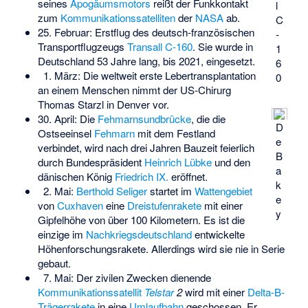
seines
Apogäumsmotors
reißt der Funkkontakt
l
zum
Kommunikationssatelliten
der
NASA
ab.
C
25. Februar: Erstflug des deutsch-französischen
-
Transportflugzeugs
Transall C-160
. Sie wurde in
1
Deutschland 53 Jahre lang, bis 2021, eingesetzt.
6
1. März: Die weltweit erste Lebertransplantation
0
an einem Menschen nimmt der US-Chirurg
Thomas Starzl in Denver vor.
30. April: Die
Fehmarnsundbrücke
, die die
D
Ostseeinsel
Fehmarn
mit dem Festland
e
verbindet, wird nach drei Jahren Bauzeit feierlich
B
durch Bundespräsident
Heinrich Lübke
und den
a
dänischen König
Friedrich IX.
eröffnet.
k
2. Mai:
Berthold Seliger
startet im
Wattengebiet
e
von
Cuxhaven
eine
Dreistufenrakete
mit einer
y
Gipfelhöhe von über 100 Kilometern. Es ist die
einzige im
Nachkriegsdeutschland
entwickelte
Höhenforschungsrakete. Allerdings wird sie nie in Serie
gebaut.
7. Mai: Der zivilen Zwecken dienende
Kommunikationssatellit
Telstar
2
wird mit einer
Delta-B-
Trägerrakete
in eine
Umlaufbahn
geschossen. Er