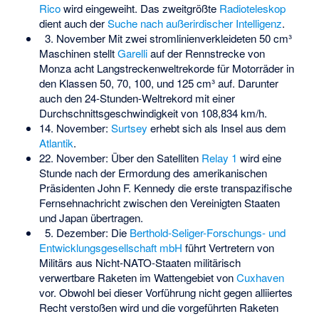
Rico
wird eingeweiht. Das zweitgrößte
Radioteleskop
dient auch der
Suche nach außerirdischer Intelligenz
.
3. November Mit zwei stromlinienverkleideten 50 cm³
Maschinen stellt
Garelli
auf der Rennstrecke von
Monza acht Langstreckenweltrekorde für Motorräder in
den Klassen 50, 70, 100, und 125 cm³ auf. Darunter
auch den 24-Stunden-Weltrekord mit einer
Durchschnittsgeschwindigkeit von 108,834 km/h.
14. November:
Surtsey
erhebt sich als Insel aus dem
Atlantik
.
22. November: Über den Satelliten
Relay 1
wird eine
Stunde nach der Ermordung des amerikanischen
Präsidenten John F. Kennedy die erste transpazifische
Fernsehnachricht zwischen den Vereinigten Staaten
und Japan übertragen.
5. Dezember: Die
Berthold-Seliger-Forschungs- und
Entwicklungsgesellschaft mbH
führt Vertretern von
Militärs aus Nicht-NATO-Staaten militärisch
verwertbare Raketen im Wattengebiet von
Cuxhaven
vor. Obwohl bei dieser Vorführung nicht gegen alliiertes
Recht verstoßen wird und die vorgeführten Raketen