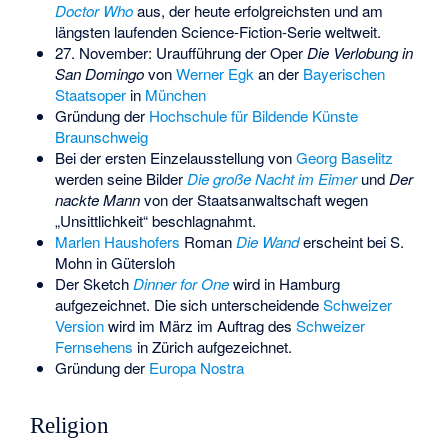
Doctor Who
aus, der heute erfolgreichsten und am
längsten laufenden Science-Fiction-Serie weltweit.
27. November: Uraufführung der Oper
Die Verlobung in
San Domingo
von
Werner Egk
an der
Bayerischen
Staatsoper
in
München
Gründung der
Hochschule für Bildende Künste
Braunschweig
Bei der ersten Einzelausstellung von
Georg Baselitz
werden seine Bilder
Die große Nacht im Eimer
und
Der
nackte Mann
von der Staatsanwaltschaft wegen
„Unsittlichkeit“ beschlagnahmt.
Marlen Haushofers
Roman
Die Wand
erscheint bei S.
Mohn in Gütersloh
Der Sketch
Dinner for One
wird in Hamburg
aufgezeichnet. Die sich unterscheidende
Schweizer
Version
wird im März im Auftrag des
Schweizer
Fernsehens
in Zürich aufgezeichnet.
Gründung der
Europa Nostra
Religion