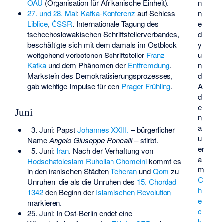
n
OAU
(Organisation für Afrikanische Einheit).
n
27. und 28. Mai
:
Kafka-Konferenz
auf Schloss
e
Liblice
,
ČSSR
. Internationale Tagung des
d
tschechoslowakischen Schriftstellerverbandes
,
y
beschäftigte sich mit dem damals im Ostblock
u
weitgehend verbotenen Schriftsteller
Franz
n
Kafka
und dem Phänomen der
Entfremdung
.
d
Markstein des Demokratisierungsprozesses,
A
gab wichtige Impulse für den
Prager Frühling
.
d
e
Juni
n
a
3. Juni: Papst
Johannes XXIII.
– bürgerlicher
u
Name
Angelo Giuseppe Roncalli
– stirbt.
er
5. Juni:
Iran
. Nach der Verhaftung von
a
Hodschatoleslam
Ruhollah Chomeini
kommt es
m
in den iranischen Städten
Teheran
und
Qom
zu
C
Unruhen, die als die Unruhen des
15. Chordad
h
1342
den Beginn der
Islamischen Revolution
e
markieren.
c
25. Juni: In Ost-Berlin endet eine
k