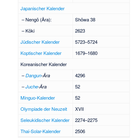
Japanischer Kalender
– Nengō (Ära):
Shōwa 38
– Kōki
2623
Jüdischer Kalender
5723–5724
Koptischer Kalender
1679–1680
Koreanischer Kalender
–
Dangun
-Ära
4296
–
Juche
-Ära
52
Minguo-Kalender
52
Olympiade der Neuzeit
XVII
Seleukidischer Kalender
2274–2275
Thai-Solar-Kalender
2506