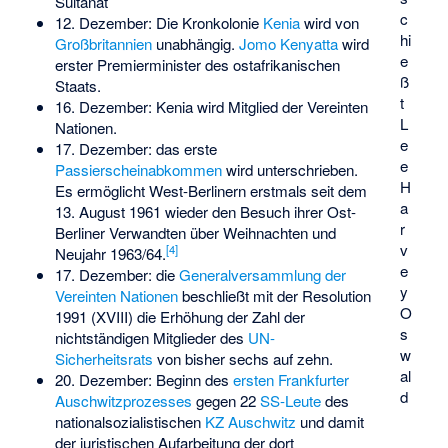
Sultanat
c
12. Dezember: Die Kronkolonie
Kenia
wird von
hi
Großbritannien
unabhängig.
Jomo Kenyatta
wird
e
erster Premierminister des ostafrikanischen
ß
Staats.
t
16. Dezember: Kenia wird Mitglied der Vereinten
L
Nationen.
e
17. Dezember: das erste
e
Passierscheinabkommen
wird unterschrieben.
H
Es ermöglicht West-Berlinern erstmals seit dem
a
13. August 1961 wieder den Besuch ihrer Ost-
r
Berliner Verwandten über Weihnachten und
v
[
4
]
Neujahr 1963/64.
e
17. Dezember: die
Generalversammlung der
y
Vereinten Nationen
beschließt mit der Resolution
O
1991 (XVIII) die Erhöhung der Zahl der
s
nichtständigen Mitglieder des
UN-
w
Sicherheitsrats
von bisher sechs auf zehn.
al
20. Dezember: Beginn des
ersten Frankfurter
d
Auschwitzprozesses
gegen 22
SS-Leute
des
nationalsozialistischen
KZ Auschwitz
und damit
der juristischen Aufarbeitung der dort