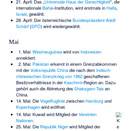
21. April: Das „
Universale Haus der Gerechtigkeit
“, die
internationale
Bahai
-Institution, wird erstmals in
Haifa
,
Israel
, gewählt.
28. April: Der österreichische
Bundespräsident
Adolf
Schärf
(
SPÖ
) wird wiedergewählt.
Mai
1. Mai:
Westneuguinea
wird von
Indonesien
annektiert.
2. Mai:
Pakistan
erkennt in einem Grenzabkommen
mit der
Volksrepublik China
die nach dem
Indisch-
chinesischen Grenzkrieg von 1962
geschaffenen
Besitzverhältnisse in der
Kaschmir
-Region an. Dazu
gehört auch die Abtretung des
Shaksgam-Tals
an
China.
14. Mai: Die
Vogelfluglinie
zwischen
Hamburg
und
Kopenhagen
wird eröffnet.
14. Mai: Kuwait wird Mitglied der
Vereinten
K
Nationen
.
e
25. Mai: Die
Republik Niger
wird Mitglied der