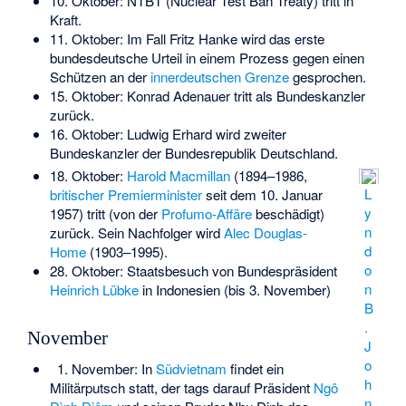
10. Oktober: NTBT (Nuclear Test Ban Treaty) tritt in
Kraft.
11. Oktober: Im
Fall Fritz Hanke
wird das erste
bundesdeutsche Urteil in einem Prozess gegen einen
Schützen an der
innerdeutschen Grenze
gesprochen.
15. Oktober: Konrad Adenauer tritt als Bundeskanzler
zurück.
16. Oktober: Ludwig Erhard wird zweiter
Bundeskanzler der Bundesrepublik Deutschland.
18. Oktober:
Harold Macmillan
(1894–1986,
L
britischer Premierminister
seit dem 10. Januar
y
1957) tritt (von der
Profumo-Affäre
beschädigt)
n
zurück. Sein Nachfolger wird
Alec Douglas-
d
Home
(1903–1995).
o
28. Oktober: Staatsbesuch von Bundespräsident
n
Heinrich Lübke
in Indonesien (bis 3. November)
B
.
November
J
o
1. November: In
Südvietnam
findet ein
h
Militärputsch
statt, der tags darauf Präsident
Ngô
n