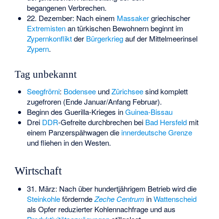
begangenen Verbrechen.
22. Dezember: Nach einem
Massaker
griechischer
Extremisten
an türkischen Bewohnern beginnt im
Zypernkonflikt
der
Bürgerkrieg
auf der Mittelmeerinsel
Zypern
.
Tag unbekannt
Seegfrörni
:
Bodensee
und
Zürichsee
sind komplett
zugefroren (Ende Januar/Anfang Februar).
Beginn des Guerilla-Krieges in
Guinea-Bissau
Drei
DDR
-Gefreite durchbrechen bei
Bad Hersfeld
mit
einem Panzerspähwagen die
innerdeutsche Grenze
und fliehen in den Westen.
Wirtschaft
31. März: Nach über hundertjährigem Betrieb wird die
Steinkohle
fördernde
Zeche Centrum
in
Wattenscheid
als Opfer reduzierter Kohlennachfrage und aus