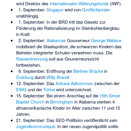
wird Direktor des
Internationalen Währungsfonds
(IWF).
1. September:
Singapur
wird von
Großbritannien
unabhängig.
1. September: In der BRD tritt das
Gesetz zur
Förderung der Rationalisierung im Steinkohlenbergbau
in Kraft.
2. September:
Alabamas
Gouverneur
George Wallace
mobilisiert die Staatspolizei, die schwarzen Kindern das
Betreten integrierter Schulen verwehren muss. Die
Rassentrennung
soll aus Gouverneurssicht
fortbestehen.
6. September: Eröffnung der
Berliner Brücke
in
Duisburg
durch
Willy Brandt
12. September: Das
Ankara-Abkommen
zwischen der
EWG
und der
Türkei
wird unterzeichnet.
15. September: Bei einem Anschlag auf die
16th Street
Baptist Church
in
Birmingham
in Alabama sterben 4
afroamerikanische Kinder im Alter zwischen 11 und 15
Jahren.
21. September: Das SED-Politbüro veröffentlicht sein
Jugendkommuniqué
. In der neuen Jugendpolitik sollte