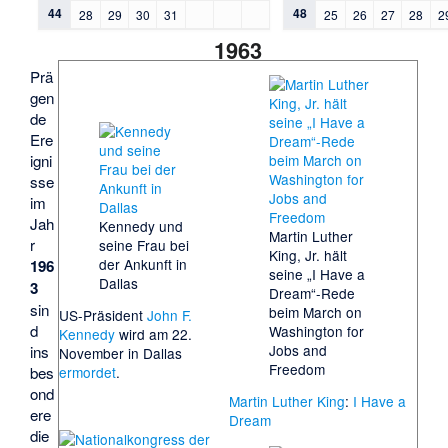
44
48
28
29
30
31
25
26
27
28
2
1963
Prä
gen
de
Ere
igni
sse
im
Jah
Kennedy und
Martin Luther
r
seine Frau bei
King, Jr. hält
der Ankunft in
196
seine „I Have a
Dallas
3
Dream“-Rede
sin
beim March on
US-Präsident
John F.
d
Washington for
Kennedy
wird am 22.
Jobs and
ins
November in Dallas
Freedom
bes
ermordet
.
ond
Martin Luther King
:
I Have a
ere
Dream
die