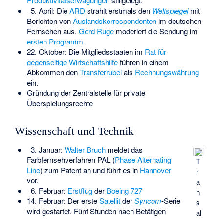
Produktivitätserwägungen
stillgelegt.
5. April: Die
ARD
strahlt erstmals den
Weltspiegel
mit
Berichten von
Auslandskorrespondenten
im deutschen
Fernsehen aus.
Gerd Ruge
moderiert die Sendung im
ersten Programm
.
22. Oktober: Die Mitgliedsstaaten im
Rat für
gegenseitige Wirtschaftshilfe
führen in einem
Abkommen den
Transferrubel
als
Rechnungswährung
ein.
Gründung der
Zentralstelle für private
Überspielungsrechte
Wissenschaft und Technik
3. Januar:
Walter Bruch
meldet das
Farbfernsehverfahren PAL (
Phase Alternating
T
Line
) zum Patent an und führt es in
Hannover
r
vor.
a
6. Februar:
Erstflug
der
Boeing 727
n
14. Februar: Der erste
Satellit
der
Syncom
-Serie
s
wird gestartet. Fünf Stunden nach Betätigen
al