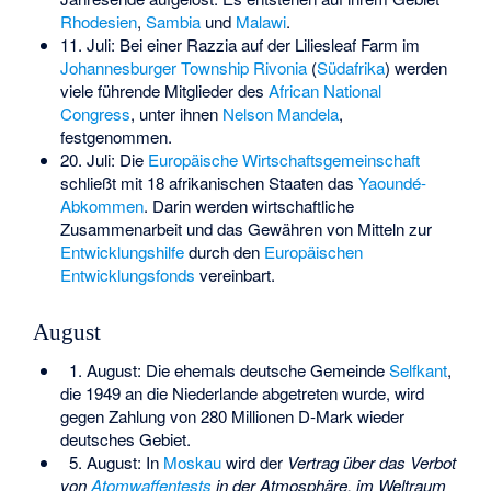
Rhodesien
,
Sambia
und
Malawi
.
11. Juli: Bei einer Razzia auf der Liliesleaf Farm im
Johannesburger
Township
Rivonia
(
Südafrika
) werden
viele führende Mitglieder des
African National
Congress
, unter ihnen
Nelson Mandela
,
festgenommen.
20. Juli: Die
Europäische Wirtschaftsgemeinschaft
schließt mit 18 afrikanischen Staaten das
Yaoundé-
Abkommen
. Darin werden wirtschaftliche
Zusammenarbeit und das Gewähren von Mitteln zur
Entwicklungshilfe
durch den
Europäischen
Entwicklungsfonds
vereinbart.
August
1. August: Die ehemals deutsche Gemeinde
Selfkant
,
die 1949 an die Niederlande abgetreten wurde, wird
gegen Zahlung von 280 Millionen D-Mark wieder
deutsches Gebiet.
5. August: In
Moskau
wird der
Vertrag über das Verbot
von
Atomwaffentests
in der Atmosphäre, im Weltraum