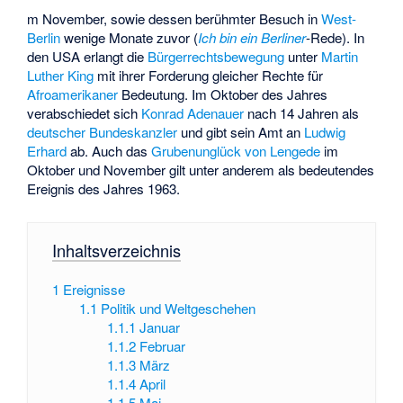
m November, sowie dessen berühmter Besuch in
West-
Berlin
wenige Monate zuvor (
Ich bin ein Berliner
-Rede). In
den USA erlangt die
Bürgerrechtsbewegung
unter
Martin
Luther King
mit ihrer Forderung gleicher Rechte für
Afroamerikaner
Bedeutung. Im Oktober des Jahres
verabschiedet sich
Konrad Adenauer
nach 14 Jahren als
deutscher Bundeskanzler
und gibt sein Amt an
Ludwig
Erhard
ab. Auch das
Grubenunglück von Lengede
im
Oktober und November gilt unter anderem als bedeutendes
Ereignis des Jahres 1963.
Inhaltsverzeichnis
1
Ereignisse
1.1
Politik und Weltgeschehen
1.1.1
Januar
1.1.2
Februar
1.1.3
März
1.1.4
April
1.1.5
Mai