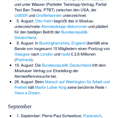
und unter Wasser
(
Partieller Teststopp-Vertrag
, Partial
Test Ban Treaty, PTBT) zwischen den USA, der
UdSSR
und
Großbritannien
unterzeichnet.
5. August:
Otto Hahn
begrüßt das in Moskau
unterzeichnete
Atomteststopp-Abkommen
und plädiert
für den baldigen Beitritt der
Bundesrepublik
Deutschland
.
8. August: In
Buckinghamshire
,
England
überfällt eine
Bande von insgesamt 15 Mitgliedern einen Postzug von
Glasgow
nach
London
und
raubt
£ 2,6 Millionen
(
Postraub
).
19. August: Die
Bundesrepublik Deutschland
tritt dem
Moskauer Vertrag zur Einstellung der
Kernwaffenversuche
bei.
28. August: Beim
Marsch auf Washington für Arbeit und
Freiheit
hält
Martin Luther King
seine berühmte Rede
I
Have a Dream
.
September
1. September:
Pierre-Paul Schweitzer
,
Frankreich
,