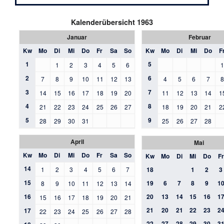
Kalenderübersicht 1963
Januar
Februar
Kw
Mo
Di
Mi
Do
Fr
Sa
So
Kw
Mo
Di
Mi
Do
F
1
5
1
2
3
4
5
6
2
6
7
8
9
10
11
12
13
4
5
6
7
3
7
14
15
16
17
18
19
20
11
12
13
14
1
4
8
21
22
23
24
25
26
27
18
19
20
21
2
5
9
28
29
30
31
25
26
27
28
April
Mai
Kw
Mo
Di
Mi
Do
Fr
Sa
So
Kw
Mo
Di
Mi
Do
Fr
14
1
2
3
4
5
6
7
18
1
2
3
15
19
6
7
8
9
1
8
9
10
11
12
13
14
16
20
13
14
15
16
1
15
16
17
18
19
20
21
21
20
21
22
23
2
17
22
23
24
25
26
27
28
22
27
28
29
30
3