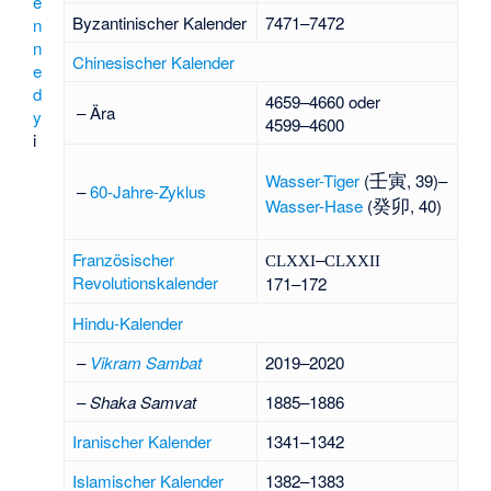
e
Byzantinischer Kalender
7471–7472
n
n
Chinesischer Kalender
e
d
4659–4660 oder
– Ära
y
4599–4600
i
壬寅
Wasser-Tiger
(
, 39)–
–
60-Jahre-Zyklus
癸卯
Wasser-Hase
(
, 40)
Französischer
–
CLXXI
CLXXII
Revolutionskalender
171–172
Hindu-Kalender
–
Vikram Sambat
2019–2020
–
Shaka Samvat
1885–1886
Iranischer Kalender
1341–1342
Islamischer Kalender
1382–1383