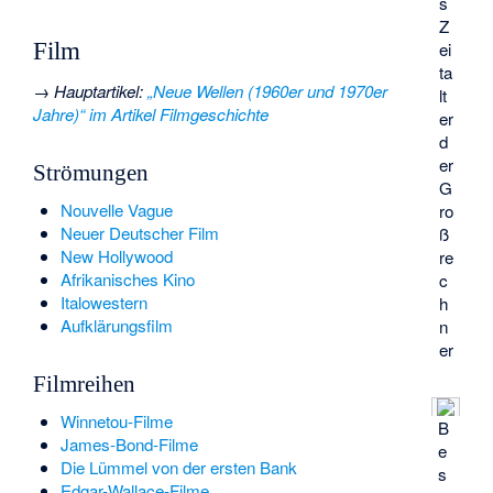
s
Z
Film
ei
ta
→
Hauptartikel
:
„Neue Wellen (1960er und 1970er
lt
Jahre)“ im Artikel Filmgeschichte
er
d
er
Strömungen
G
Nouvelle Vague
ro
Neuer Deutscher Film
ß
New Hollywood
re
Afrikanisches Kino
c
Italowestern
h
Aufklärungsfilm
n
er
Filmreihen
Winnetou-Filme
B
James-Bond-Filme
e
Die Lümmel von der ersten Bank
s
Edgar-Wallace-Filme