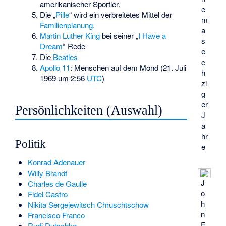
amerikanischer Sportler.
e
Die „
Pille
“ wird ein verbreitetes Mittel der
m
Familienplanung
.
a
Martin Luther King
bei seiner „
I Have a
s
Dream
“-Rede
e
Die
Beatles
c
Apollo 11
: Menschen auf dem Mond (21. Juli
h
1969 um 2:56
UTC
)
zi
g
er
Persönlichkeiten (Auswahl)
J
a
hr
Politik
e
Konrad Adenauer
Willy Brandt
J
Charles de Gaulle
o
Fidel Castro
h
Nikita Sergejewitsch Chruschtschow
n
Francisco Franco
F.
Rudi Dutschke