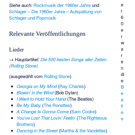
e
Siehe auch:
Rockmusik der 1960er Jahre
und
r
Schlager – Die 1960er Jahre – Aufspaltung von
6
Schlager und Popmusik
0
e
Relevante Veröffentlichungen
r
w
a
Lieder
r
→
Hauptartikel
:
Die 500 besten Songs aller Zeiten
e
(Rolling Stone)
n
di
(ausgewählt vom
Rolling Stone
)
e
Georgia on My Mind
(
Ray Charles
)
B
Blowin’ in the Wind
(Bob Dylan)
e
I Want to Hold Your Hand
(The Beatles)
a
Be My Baby
(
The Ronettes
)
tl
A Change Is Gonna Come
(
Sam Cooke
)
e
You’ve Lost That Lovin’ Feelin’
(
The Righteous
s
Brothers
)
Dancing in the Street
(
Martha & the Vandellas
)