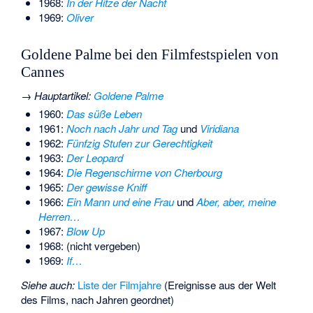
1968:
In der Hitze der Nacht
1969:
Oliver
Goldene Palme bei den Filmfestspielen von
Cannes
→
Hauptartikel
:
Goldene Palme
1960:
Das süße Leben
1961:
Noch nach Jahr und Tag
und
Viridiana
1962:
Fünfzig Stufen zur Gerechtigkeit
1963:
Der Leopard
1964:
Die Regenschirme von Cherbourg
1965:
Der gewisse Kniff
1966:
Ein Mann und eine Frau
und
Aber, aber, meine
Herren…
1967:
Blow Up
1968: (nicht vergeben)
1969:
If…
Siehe auch:
Liste der Filmjahre
(Ereignisse aus der Welt
des Films, nach Jahren geordnet)