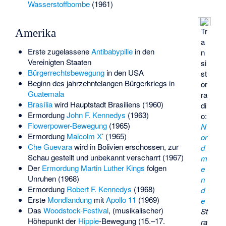
Wasserstoffbombe
(1961)
Tr
Amerika
a
Erste zugelassene
Antibabypille
in den
n
Vereinigten Staaten
si
Bürgerrechtsbewegung
in den USA
st
Beginn des jahrzehntelangen Bürgerkriegs in
or
Guatemala
ra
Brasília
wird Hauptstadt Brasiliens (1960)
di
Ermordung
John F. Kennedys
(1963)
o:
Flowerpower-Bewegung
(1965)
N
Ermordung
Malcolm X
’ (1965)
or
Che Guevara
wird in Bolivien erschossen, zur
d
Schau gestellt und unbekannt verscharrt (1967)
m
Der
Ermordung Martin Luther Kings
folgen
e
Unruhen (1968)
n
Ermordung
Robert F. Kennedys
(1968)
d
Erste
Mondlandung
mit
Apollo 11
(1969)
e
Das
Woodstock-Festival
, (musikalischer)
St
Höhepunkt der
Hippie
-Bewegung (15.–17.
ra