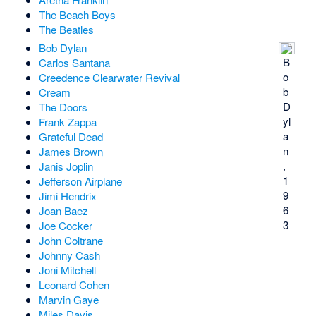
The Beach Boys
The Beatles
Bob Dylan
B
Carlos Santana
o
Creedence Clearwater Revival
b
Cream
D
The Doors
yl
Frank Zappa
a
Grateful Dead
n
James Brown
,
Janis Joplin
1
Jefferson Airplane
9
Jimi Hendrix
6
Joan Baez
3
Joe Cocker
John Coltrane
Johnny Cash
Joni Mitchell
Leonard Cohen
Marvin Gaye
Miles Davis