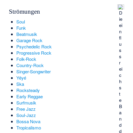
Strömungen
D
ie
Soul
ei
Funk
n
Beatmusik
fl
Garage Rock
u
Psychedelic Rock
s
Progressive Rock
s
Folk-Rock
r
Country-Rock
ei
Singer-Songwriter
c
Yéyé
h
Ska
s
Rocksteady
t
Early Reggae
e
Surfmusik
B
Free Jazz
a
Soul-Jazz
n
Bossa Nova
d
Tropicalismo
d