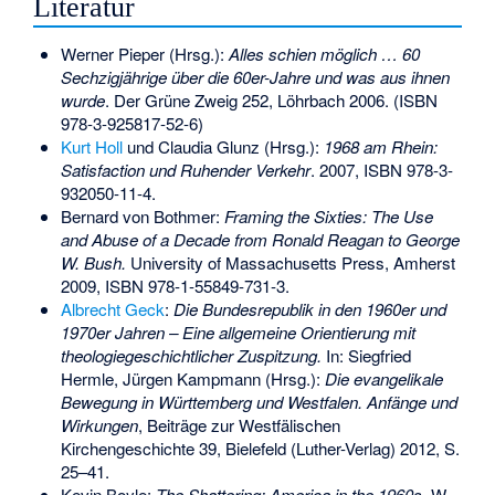
Literatur
Werner Pieper (Hrsg.):
Alles schien möglich … 60
Sechzigjährige über die 60er-Jahre und was aus ihnen
wurde
. Der Grüne Zweig 252, Löhrbach 2006. (
ISBN
978-3-925817-52-6
)
Kurt Holl
und Claudia Glunz (Hrsg.):
1968 am Rhein:
Satisfaction und Ruhender Verkehr
. 2007,
ISBN 978-3-
932050-11-4
.
Bernard von Bothmer:
Framing the Sixties: The Use
and Abuse of a Decade from Ronald Reagan to George
W. Bush.
University of Massachusetts Press, Amherst
2009,
ISBN 978-1-55849-731-3
.
Albrecht Geck
:
Die Bundesrepublik in den 1960er und
1970er Jahren – Eine allgemeine Orientierung mit
theologiegeschichtlicher Zuspitzung.
In: Siegfried
Hermle, Jürgen Kampmann (Hrsg.):
Die evangelikale
Bewegung in Württemberg und Westfalen. Anfänge und
Wirkungen
, Beiträge zur Westfälischen
Kirchengeschichte 39, Bielefeld (Luther-Verlag) 2012, S.
25–41.
Kevin Boyle:
The Shattering: America in the 1960s.
W.