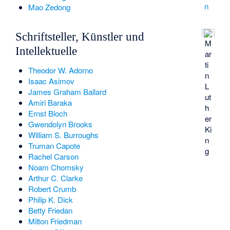
n
Mao Zedong
Schriftsteller, Künstler und
M
Intellektuelle
ar
ti
Theodor W. Adorno
n
Isaac Asimov
L
James Graham Ballard
ut
Amiri Baraka
h
Ernst Bloch
er
Gwendolyn Brooks
Ki
William S. Burroughs
n
Truman Capote
g
Rachel Carson
Noam Chomsky
Arthur C. Clarke
Robert Crumb
Philip K. Dick
Betty Friedan
Milton Friedman