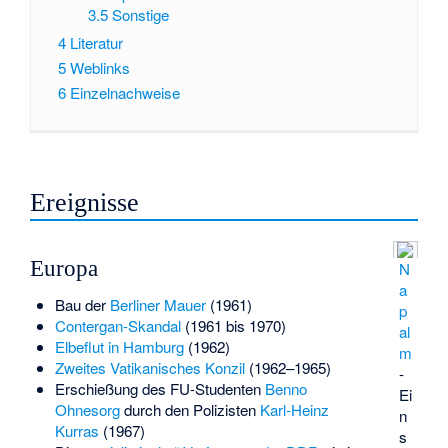
3.5
Sonstige
4
Literatur
5
Weblinks
6
Einzelnachweise
Ereignisse
Europa
N
a
Bau der
Berliner Mauer
(1961)
p
Contergan-Skandal
(1961 bis 1970)
al
Elbeflut in Hamburg
(1962)
m
Zweites Vatikanisches Konzil
(1962–1965)
-
Erschießung des FU-Studenten
Benno
Ei
Ohnesorg
durch den Polizisten
Karl-Heinz
n
Kurras
(1967)
s