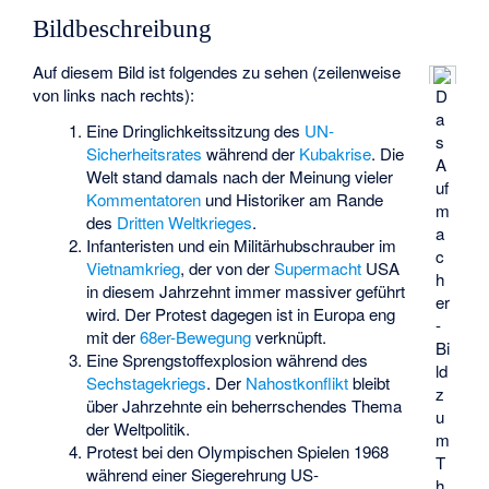
Bildbeschreibung
Auf diesem Bild ist folgendes zu sehen (zeilenweise
von links nach rechts):
D
a
Eine Dringlichkeitssitzung des
UN-
s
Sicherheitsrates
während der
Kubakrise
. Die
A
Welt stand damals nach der Meinung vieler
uf
Kommentatoren
und Historiker am Rande
m
des
Dritten Weltkrieges
.
a
Infanteristen und ein Militärhubschrauber im
c
Vietnamkrieg
, der von der
Supermacht
USA
h
in diesem Jahrzehnt immer massiver geführt
er
wird. Der Protest dagegen ist in Europa eng
-
mit der
68er-Bewegung
verknüpft.
Bi
Eine Sprengstoffexplosion während des
ld
Sechstagekriegs
. Der
Nahostkonflikt
bleibt
z
über Jahrzehnte ein beherrschendes Thema
u
der Weltpolitik.
m
Protest bei den Olympischen Spielen 1968
T
während einer Siegerehrung US-
h