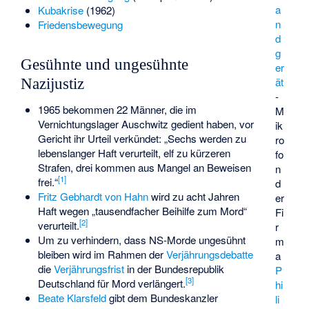
a
Kubakrise
(1962)
n
Friedensbewegung
d
g
Gesühnte und ungesühnte
er
ät
Nazijustiz
-
1965 bekommen 22 Männer, die im
M
Vernichtungslager Auschwitz gedient haben, vor
ik
Gericht ihr Urteil verkündet: „Sechs werden zu
ro
lebenslanger Haft verurteilt, elf zu kürzeren
fo
Strafen, drei kommen aus Mangel an Beweisen
n
[
1
]
frei.“
d
Fritz Gebhardt von Hahn
wird zu acht Jahren
er
Haft wegen „tausendfacher Beihilfe zum Mord“
Fi
[
2
]
verurteilt.
r
Um zu verhindern, dass NS-Morde ungesühnt
m
bleiben wird im Rahmen der
Verjährungsdebatte
a
die
Verjährungsfrist
in der Bundesrepublik
P
[
3
]
Deutschland für Mord verlängert.
hi
Beate Klarsfeld
gibt dem Bundeskanzler
li