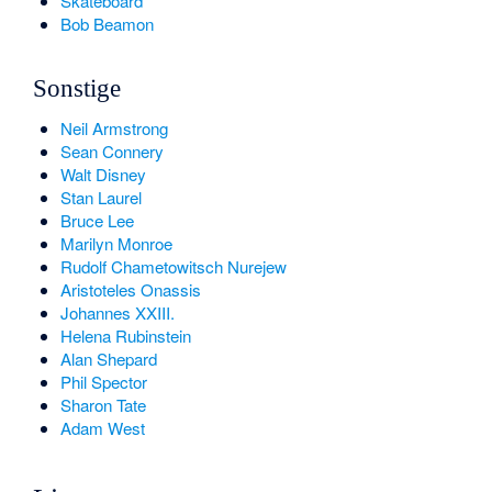
Skateboard
Bob Beamon
Sonstige
Neil Armstrong
Sean Connery
Walt Disney
Stan Laurel
Bruce Lee
Marilyn Monroe
Rudolf Chametowitsch Nurejew
Aristoteles Onassis
Johannes XXIII.
Helena Rubinstein
Alan Shepard
Phil Spector
Sharon Tate
Adam West