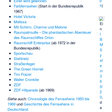
p
Einer wird gewinnen
h
)
Farbfernsehen
(Start in der Bundesrepublik
1967)
Hotel Victoria
Melissa
Ei
Mit Schirm, Charme und Melone
n
Raumpatrouille – Die phantastischen Abenteuer
I
des Raumschiffes Orion
B
Raumschiff Enterprise
(ab 1972 in der
M
Bundesrepublik)
S
Sportschau
y
Stahlnetz
st
Straßenfeger
e
The Green Hornet
m
Tim Frazer
3
Walter Cronkite
6
ZDF
0/
ZDF-Hitparade
(ab 1969)
2
0
,
Siehe auch:
Chronologie des Fernsehens 1950 bis
d
1969
und
Geschichte des Fernsehens in
a
Deutschland