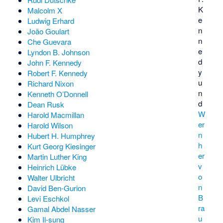
K
Malcolm X
e
Ludwig Erhard
n
João Goulart
n
Che Guevara
e
Lyndon B. Johnson
d
John F. Kennedy
y
Robert F. Kennedy
u
Richard Nixon
n
Kenneth O’Donnell
d
Dean Rusk
W
Harold Macmillan
er
Harold Wilson
n
Hubert H. Humphrey
h
Kurt Georg Kiesinger
er
Martin Luther King
v
Heinrich Lübke
o
Walter Ulbricht
n
David Ben-Gurion
B
Levi Eschkol
ra
Gamal Abdel Nasser
u
Kim Il-sung