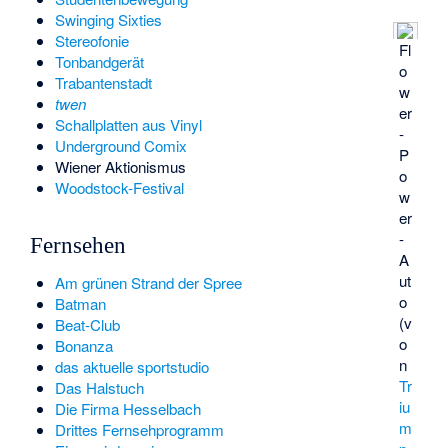
Swinging Sixties
Stereofonie
Fl
Tonbandgerät
o
Trabantenstadt
w
twen
er
Schallplatten aus Vinyl
-
Underground Comix
P
Wiener Aktionismus
o
Woodstock-Festival
w
er
-
Fernsehen
A
ut
Am grünen Strand der Spree
o
Batman
(v
Beat-Club
o
Bonanza
n
das aktuelle sportstudio
Tr
Das Halstuch
iu
Die Firma Hesselbach
m
Drittes Fernsehprogramm