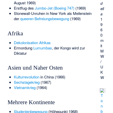
August 1969)
d
Erstflug des
Jumbo-Jet (Boeing 747)
(1969)
ell
Stonewall-Unruhen
in New York als Meilenstein
a
der
queeren Befreiungsbewegung
(1969)
1
9
6
Afrika
0
m
Dekolonisation Afrikas
it
Ermordung
Lumumbas
, der Kongo wird zur
M
Diktatur
W
/
U
Asien und Naher Osten
K
Kulturrevolution
in China (1966)
W
Sechstagekrieg
(1967)
Vietnamkrieg
(1964)
T
o
Mehrere Kontinente
n
b
Studentenbewegung
(Höhepunkt 1968)