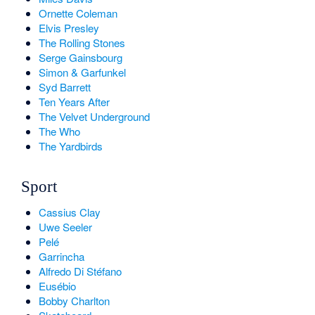
Ornette Coleman
Elvis Presley
The Rolling Stones
Serge Gainsbourg
Simon & Garfunkel
Syd Barrett
Ten Years After
The Velvet Underground
The Who
The Yardbirds
Sport
Cassius Clay
Uwe Seeler
Pelé
Garrincha
Alfredo Di Stéfano
Eusébio
Bobby Charlton