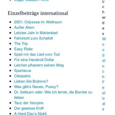
u
c
h
Einzelbeiträge international
er
2001: Odyssee im Weltraum
d
Außer Atem
e
Letztes Jahr in Marienbad
s
Fahrstuhl zum Schafott
W
The Trip
o
Easy Rider
o
Spiel mir das Lied vom Tod
d
Für eine Handvoll Dollar
st
Leichen pflastern seinen Weg
o
Spartacus
c
Cleopatra
k-
Lieben Sie Brahms?
F
Was gibt’s Neues, Pussy?
e
Dr. Seltsam oder: Wie ich lernte, die Bombe zu
st
lieben
iv
Tanz der Vampire
al
Der gewisse Kniff
s
A Hard Day’s Night