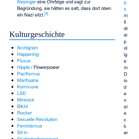
Kiesinger
eine Ohrfeige und sagt zur
p
Begründung, sie hätten es satt, dass dort oben
s
[
4
]
ein Nazi sitzt.
m
it
dr
Kulturgeschichte
ei
p
Archigram
ol
Happening
ig
Fluxus
e
Hippie
/ Flowerpower
m
Pazifismus
D
Marihuana
io
Kommune
d
LSD
e
Minirock
n
Bikini
st
Rocker
e
Sexuelle Revolution
c
Feminismus
k
Sit-in
er
Studentenbewegung