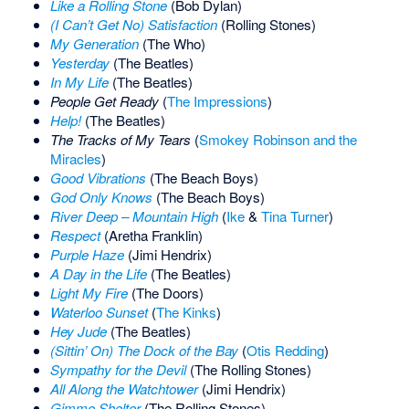
Like a Rolling Stone
(Bob Dylan)
(I Can’t Get No) Satisfaction
(Rolling Stones)
My Generation
(The Who)
Yesterday
(The Beatles)
In My Life
(The Beatles)
People Get Ready
(
The Impressions
)
Help!
(The Beatles)
The Tracks of My Tears
(
Smokey Robinson and the
Miracles
)
Good Vibrations
(The Beach Boys)
God Only Knows
(The Beach Boys)
River Deep – Mountain High
(
Ike
&
Tina Turner
)
Respect
(Aretha Franklin)
Purple Haze
(Jimi Hendrix)
A Day in the Life
(The Beatles)
Light My Fire
(The Doors)
Waterloo Sunset
(
The Kinks
)
Hey Jude
(The Beatles)
(Sittin’ On) The Dock of the Bay
(
Otis Redding
)
Sympathy for the Devil
(The Rolling Stones)
All Along the Watchtower
(Jimi Hendrix)
Gimme Shelter
(The Rolling Stones)