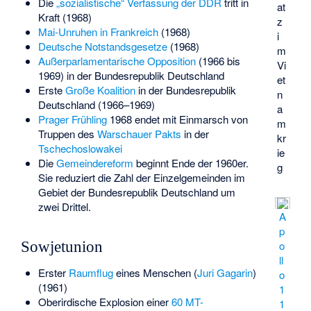
Die
„sozialistische“ Verfassung der DDR
tritt in
at
Kraft (1968)
z
Mai-Unruhen in Frankreich
(1968)
i
Deutsche Notstandsgesetze
(1968)
m
Außerparlamentarische Opposition
(1966 bis
Vi
1969) in der Bundesrepublik Deutschland
et
Erste
Große Koalition
in der Bundesrepublik
n
Deutschland (1966–1969)
a
Prager Frühling
1968 endet mit Einmarsch von
m
Truppen des
Warschauer Pakts
in der
kr
Tschechoslowakei
ie
Die
Gemeindereform
beginnt Ende der 1960er.
g
Sie reduziert die Zahl der Einzelgemeinden im
Gebiet der Bundesrepublik Deutschland um
zwei Drittel.
A
p
Sowjetunion
o
ll
Erster
Raumflug
eines Menschen (
Juri Gagarin
)
o
(1961)
1
Oberirdische Explosion einer
60 MT-
1