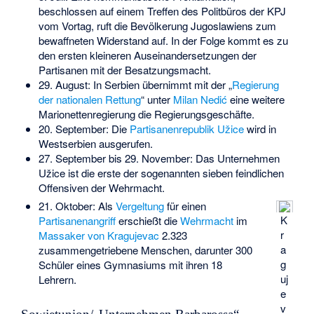
beschlossen auf einem Treffen des Politbüros der KPJ
vom Vortag, ruft die Bevölkerung Jugoslawiens zum
bewaffneten Widerstand auf. In der Folge kommt es zu
den ersten kleineren Auseinandersetzungen der
Partisanen mit der Besatzungsmacht.
29. August: In Serbien übernimmt mit der „
Regierung
der nationalen Rettung
“ unter
Milan Nedić
eine weitere
Marionettenregierung die Regierungsgeschäfte.
20. September: Die
Partisanenrepublik Užice
wird in
Westserbien ausgerufen.
27. September bis 29. November: Das
Unternehmen
Užice
ist die erste der sogenannten
sieben feindlichen
Offensiven
der Wehrmacht.
21. Oktober: Als
Vergeltung
für einen
K
Partisanenangriff
erschießt die
Wehrmacht
im
r
Massaker von Kragujevac
2.323
a
zusammengetriebene Menschen, darunter 300
g
Schüler eines Gymnasiums mit ihren 18
uj
Lehrern.
e
v