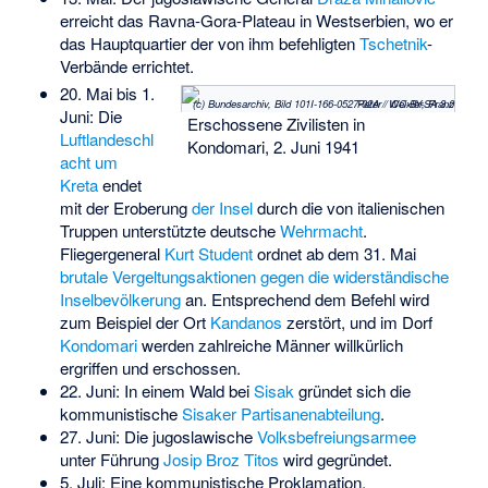
erreicht das
Ravna-Gora-Plateau
in Westserbien, wo er
das Hauptquartier der von ihm befehligten
Tschetnik
-
Verbände errichtet.
20. Mai bis 1.
(c) Bundesarchiv, Bild 101I-166-0527-02A / Weixler, Franz Peter / CC-BY-SA 3.0
Juni: Die
Erschossene Zivilisten in
Luftlandeschl
Kondomari, 2. Juni 1941
acht um
Kreta
endet
mit der Eroberung
der Insel
durch die von italienischen
Truppen unterstützte deutsche
Wehrmacht
.
Fliegergeneral
Kurt Student
ordnet ab dem 31. Mai
brutale Vergeltungsaktionen gegen die widerständische
Inselbevölkerung
an. Entsprechend dem Befehl wird
zum Beispiel der Ort
Kandanos
zerstört, und im Dorf
Kondomari
werden zahlreiche Männer willkürlich
ergriffen und erschossen.
22. Juni: In einem Wald bei
Sisak
gründet sich die
kommunistische
Sisaker Partisanenabteilung
.
27. Juni: Die jugoslawische
Volksbefreiungsarmee
unter Führung
Josip Broz Titos
wird gegründet.
5. Juli: Eine kommunistische Proklamation,