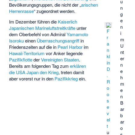
u
Bevölkerungsgruppen, die nicht der „
arischen
n
Herrenrasse
“ zugeordnet werden.
g
e
Im Dezember führen die
Kaiserlich
n
Japanischen Marineluftstreitkräfte
unter
F
i
dem Oberbefehl von Admiral
Yamamoto
r
m
Isoroku
einen
Überraschungsangriff
in
a
U
Friedenszeiten auf die in
Pearl Harbor
im
n
nt
Hawaii-Territorium
vor Anker liegende
kl
er
Pazifikflotte
der
Vereinigten Staaten
.
in
n
Bereits am folgenden Tag zum
erklären
D
e
die USA Japan den Krieg
, treten damit
.
h
aber vorerst nur in den
Pazifikkrieg
ein.
R
m
o
e
o
n
s
B
e
ar
v
b
el
ar
t
o
u
s