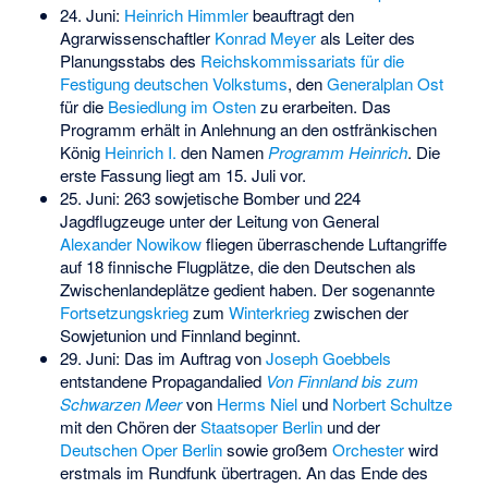
24. Juni:
Heinrich Himmler
beauftragt den
Agrarwissenschaftler
Konrad Meyer
als Leiter des
Planungsstabs des
Reichskommissariats für die
Festigung deutschen Volkstums
, den
Generalplan Ost
für die
Besiedlung im Osten
zu erarbeiten. Das
Programm erhält in Anlehnung an den ostfränkischen
König
Heinrich I.
den Namen
Programm Heinrich
. Die
erste Fassung liegt am 15. Juli vor.
25. Juni: 263 sowjetische Bomber und 224
Jagdflugzeuge unter der Leitung von General
Alexander Nowikow
fliegen überraschende Luftangriffe
auf 18 finnische Flugplätze, die den Deutschen als
Zwischenlandeplätze gedient haben. Der sogenannte
Fortsetzungskrieg
zum
Winterkrieg
zwischen der
Sowjetunion und Finnland beginnt.
29. Juni: Das im Auftrag von
Joseph Goebbels
entstandene Propagandalied
Von Finnland bis zum
Schwarzen Meer
von
Herms Niel
und
Norbert Schultze
mit den Chören der
Staatsoper Berlin
und der
Deutschen Oper Berlin
sowie großem
Orchester
wird
erstmals im Rundfunk übertragen. An das Ende des