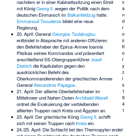
x
nachdem er in einer Kabinettssitzung einen Streit
a
mit König
Georg II.
wegen der Politik nach dem
n
deutschen Einmarsch im
Balkanfeldzug
hatte.
d
Emmanouil Tsouderos
bildet eine neue
r
Regierung.
o
20. April: General
Georgios Tsolakoglou
s
entbindet in Absprache mit anderen Offizieren
K
den Befehlshaber der Epirus-Armee
Ioannis
o
Pitsikas
seines Kommandos und präsentiert
r
anschließend SS-Obergruppenführer
Josef
y
Dietrich
die Kapitulation gegen den
z
ausdrücklichen Befehl des
i
Oberkommandierenden der griechischen Armee
s
General
Alexandros Papagos
.
1
21. April: Der alliierte Oberbefehlshaber im
9
Mittelmeer und Nahen Osten
Archibald Wavell
4
ordnet die
Evakuierung der verbleibenden
1
alliierten Truppen nach Kreta und Ägypten
an.
23. April: Der griechische König
Georg II.
schifft
sich mit seinen Truppen nach
Kreta
ein.
24./25. April: Die
Schlacht bei den Thermopylen
endet
mit einem Durchbruch der deutschen Truppen nach