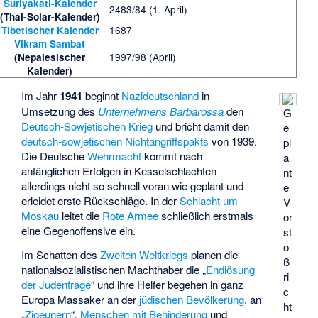
Suriyakati-Kalender
2483/84 (1. April)
(Thai-Solar-Kalender)
1687
Tibetischer Kalender
Vikram Sambat
1997/98 (April)
(Nepalesischer
Kalender)
Im Jahr
1941
beginnt
Nazideutschland
in
Umsetzung des
Unternehmens Barbarossa
den
G
Deutsch-Sowjetischen Krieg
und bricht damit den
e
deutsch-sowjetischen Nichtangriffspakts
von 1939.
pl
Die Deutsche
Wehrmacht
kommt nach
a
anfänglichen Erfolgen in Kesselschlachten
nt
allerdings nicht so schnell voran wie geplant und
e
erleidet erste Rückschläge. In der
Schlacht um
V
Moskau
leitet die
Rote Armee
schließlich erstmals
or
eine Gegenoffensive ein.
st
o
Im Schatten des
Zweiten Weltkriegs
planen die
ß
nationalsozialistischen Machthaber die „
Endlösung
ri
der Judenfrage
“ und ihre Helfer begehen in ganz
c
Europa Massaker an der
jüdischen Bevölkerung
, an
ht
„
Zigeunern
“,
Menschen mit Behinderung
und