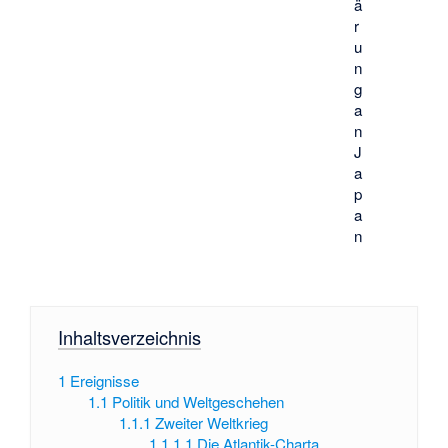
ä
r
u
n
g
a
n
J
a
p
a
n
Inhaltsverzeichnis
1
Ereignisse
1.1
Politik und Weltgeschehen
1.1.1
Zweiter Weltkrieg
1.1.1.1
Die Atlantik-Charta