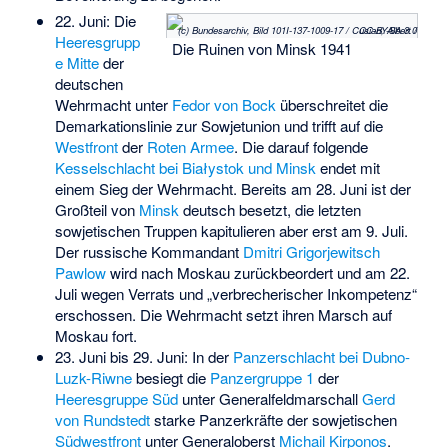
22. Juni: Die
(c) Bundesarchiv, Bild 101I-137-1009-17 / Cusian, Albert / CC-BY-SA 3.0
Heeresgrupp
Die Ruinen von Minsk 1941
e Mitte
der
deutschen
Wehrmacht unter
Fedor von Bock
überschreitet die
Demarkationslinie zur Sowjetunion und trifft auf die
Westfront
der
Roten Armee
. Die darauf folgende
Kesselschlacht bei Białystok und Minsk
endet mit
einem Sieg der Wehrmacht. Bereits am 28. Juni ist der
Großteil von
Minsk
deutsch besetzt, die letzten
sowjetischen Truppen kapitulieren aber erst am 9. Juli.
Der russische Kommandant
Dmitri Grigorjewitsch
Pawlow
wird nach Moskau zurückbeordert und am 22.
Juli wegen Verrats und „verbrecherischer Inkompetenz“
erschossen. Die Wehrmacht setzt ihren Marsch auf
Moskau fort.
23. Juni bis 29. Juni: In der
Panzerschlacht bei Dubno-
Luzk-Riwne
besiegt die
Panzergruppe 1
der
Heeresgruppe Süd
unter Generalfeldmarschall
Gerd
von Rundstedt
starke Panzerkräfte der sowjetischen
Südwestfront
unter Generaloberst
Michail Kirponos
.