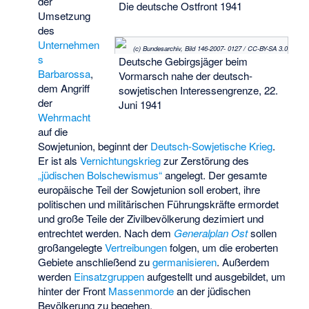
der
Die deutsche Ostfront 1941
Umsetzung
des
Unternehmen
(c) Bundesarchiv, Bild 146-2007- 0127 / CC-BY-SA 3.0
s
Deutsche Gebirgsjäger beim
Barbarossa
,
Vormarsch nahe der deutsch-
dem Angriff
sowjetischen Interessengrenze, 22.
der
Juni 1941
Wehrmacht
auf die
Sowjetunion, beginnt der
Deutsch-Sowjetische Krieg
.
Er ist als
Vernichtungskrieg
zur Zerstörung des
„jüdischen Bolschewismus“
angelegt. Der gesamte
europäische Teil der Sowjetunion soll erobert, ihre
politischen und militärischen Führungskräfte ermordet
und große Teile der Zivilbevölkerung dezimiert und
entrechtet werden. Nach dem
Generalplan Ost
sollen
großangelegte
Vertreibungen
folgen, um die eroberten
Gebiete anschließend zu
germanisieren
. Außerdem
werden
Einsatzgruppen
aufgestellt und ausgebildet, um
hinter der Front
Massenmorde
an der jüdischen
Bevölkerung zu begehen.