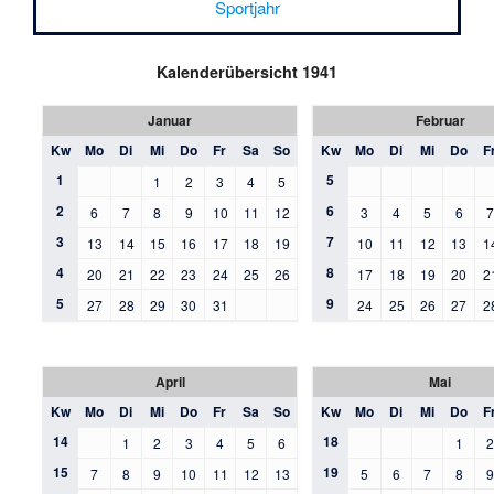
Sportjahr
Kalenderübersicht 1941
Januar
Februar
Kw
Mo
Di
Mi
Do
Fr
Sa
So
Kw
Mo
Di
Mi
Do
F
1
5
1
2
3
4
5
2
6
6
7
8
9
10
11
12
3
4
5
6
3
7
13
14
15
16
17
18
19
10
11
12
13
1
4
8
20
21
22
23
24
25
26
17
18
19
20
2
5
9
27
28
29
30
31
24
25
26
27
2
April
Mai
Kw
Mo
Di
Mi
Do
Fr
Sa
So
Kw
Mo
Di
Mi
Do
F
14
18
1
2
3
4
5
6
1
15
19
7
8
9
10
11
12
13
5
6
7
8