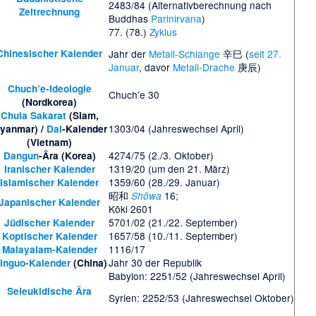
2483/84 (Alternativberechnung nach
Zeitrechnung
Buddhas
Parinirvana
)
77. (78.)
Zyklus
Chinesischer Kalender
Jahr der
Metall-Schlange
辛巳 (
seit 27.
Januar
, davor
Metall-Drache
庚辰)
Chuch’e-Ideologie
Chuch’e 30
(Nordkorea)
Chula Sakarat
(Siam,
1303/04 (Jahreswechsel April)
yanmar) /
Dai
-Kalender
(Vietnam)
4274/75 (2./3. Oktober)
Dangun
-Ära (Korea)
1319/20 (um den 21. März)
Iranischer Kalender
1359/60 (28./29. Januar)
Islamischer Kalender
昭和
16;
Shōwa
Japanischer Kalender
Kōki 2601
5701/02 (21./22. September)
Jüdischer Kalender
1657/58 (10./11. September)
Koptischer Kalender
1116/17
Malayalam-Kalender
Jahr 30 der Republik
inguo-Kalender
(China)
Babylon: 2251/52 (Jahreswechsel April)
Seleukidische Ära
Syrien: 2252/53 (Jahreswechsel Oktober)