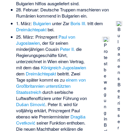
Bulgarien hilflos ausgeliefert sind.
28. Februar: Deutsche Truppen marschieren von
Rumänien kommend in Bulgarien ein.
1. März:
Bulgarien
unter Zar
Boris III.
tritt dem
B
Dreimächtepakt
bei.
u
25. März: Prinzregent
Paul von
l
Jugoslawien
, der für seinen
P
g
minderjährigen Cousin
Peter II.
die
ro
a
Regierungsgeschäfte führt,
te
ri
unterzeichnet in Wien einen Vertrag,
st
e
mit dem das
Königreich Jugoslawien
b
n
dem
Dreimächtepakt
beitritt. Zwei
e
s
Tage später kommt es zu
einem von
w
B
Großbritannien unterstützten
e
e
Staatsstreich
durch serbische
g
it
Luftwaffenoffiziere unter Führung von
u
ri
Dušan Simović
. Peter II. wird für
n
tt
volljährig erklärt, Prinzregent Paul
g
s
ebenso wie Premierminister
Dragiša
in
e
Cvetković
seiner Funktion enthoben.
B
r
Die neuen Machthaber erklären die
el