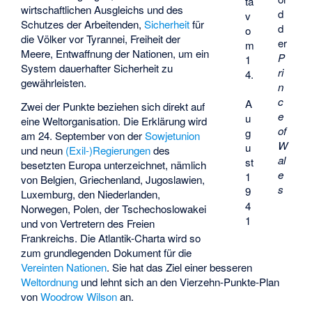
ta
wirtschaftlichen Ausgleichs und des
d
v
Schutzes der Arbeitenden,
Sicherheit
für
d
o
die Völker vor Tyrannei, Freiheit der
er
m
Meere, Entwaffnung der Nationen, um ein
P
1
System dauerhafter Sicherheit zu
ri
4.
gewährleisten.
n
c
A
Zwei der Punkte beziehen sich direkt auf
e
u
eine Weltorganisation. Die Erklärung wird
of
g
am 24. September von der
Sowjetunion
W
u
und neun
(Exil-)Regierungen
des
al
st
besetzten Europa unterzeichnet, nämlich
e
1
von Belgien, Griechenland, Jugoslawien,
s
9
Luxemburg, den Niederlanden,
4
Norwegen, Polen, der Tschechoslowakei
1
und von Vertretern des
Freien
Frankreichs
. Die Atlantik-Charta wird so
zum grundlegenden Dokument für die
Vereinten Nationen
. Sie hat das Ziel einer besseren
Weltordnung
und lehnt sich an den
Vierzehn-Punkte-Plan
von
Woodrow Wilson
an.