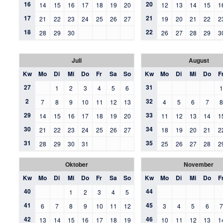
16
20
14
15
16
17
18
19
20
12
13
14
15
1
17
21
21
22
23
24
25
26
27
19
20
21
22
2
18
22
28
29
30
26
27
28
29
3
Juli
August
Kw
Mo
Di
Mi
Do
Fr
Sa
So
Kw
Mo
Di
Mi
Do
F
27
31
1
2
3
4
5
6
2
32
7
8
9
10
11
12
13
4
5
6
7
29
33
14
15
16
17
18
19
20
11
12
13
14
1
30
34
21
22
23
24
25
26
27
18
19
20
21
2
31
35
28
29
30
31
25
26
27
28
2
Oktober
November
Kw
Mo
Di
Mi
Do
Fr
Sa
So
Kw
Mo
Di
Mi
Do
F
40
44
1
2
3
4
5
41
45
6
7
8
9
10
11
12
3
4
5
6
42
46
13
14
15
16
17
18
19
10
11
12
13
1