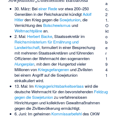
Sowjetunion/„Unternehmen Barbarossa“
a
30. März: Bei
einer Rede
vor etwa 200–250
c,
Generälen in der Reichskanzlei kündigt
Adolf
2
Hitler
den Krieg gegen die
Sowjetunion
, die
1.
Vernichtung des
Bolschewismus
und
O
Weltmachtpläne
an.
kt
2. Mai:
Herbert Backe
, Staatssekretär im
o
Reichsministerium für Ernährung und
b
Landwirtschaft
, formuliert in einer Besprechung
e
mit mehreren Staatssekretären und führenden
r
Offizieren der Wehrmacht den sogenannten
1
Hungerplan
, mit dem der Hungertod vieler
9
Millionen von
Kriegsgefangenen
und Zivilisten
4
bei einem Angriff auf die Sowjetunion
1
einkalkuliert wird.
13. Mai: Im
Kriegsgerichtsbarkeitserlass
wird die
deutsche Wehrmacht für den bevorstehenden
Feldzug
gegen die Sowjetunion
zu verfahrenslosen
Hinrichtungen und kollektiven Gewaltmaßnahmen
gegen die Zivilbevölkerung ermächtigt.
6. Juni: Im geheimen
Kommissarbefehl
des OKW