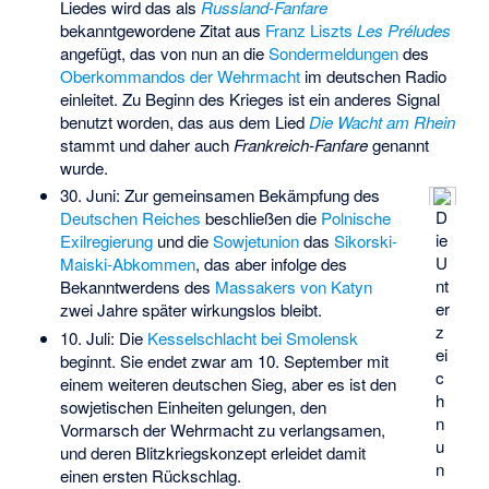
Liedes wird das als
Russland-Fanfare
bekanntgewordene Zitat aus
Franz Liszts
Les Préludes
angefügt, das von nun an die
Sondermeldungen
des
Oberkommandos der Wehrmacht
im deutschen Radio
einleitet. Zu Beginn des Krieges ist ein anderes Signal
benutzt worden, das aus dem Lied
Die Wacht am Rhein
stammt und daher auch
Frankreich-Fanfare
genannt
wurde.
30. Juni: Zur gemeinsamen Bekämpfung des
D
Deutschen Reiches
beschließen die
Polnische
ie
Exilregierung
und die
Sowjetunion
das
Sikorski-
U
Maiski-Abkommen
, das aber infolge des
nt
Bekanntwerdens des
Massakers von Katyn
er
zwei Jahre später wirkungslos bleibt.
z
10. Juli: Die
Kesselschlacht bei Smolensk
ei
beginnt. Sie endet zwar am 10. September mit
c
einem weiteren deutschen Sieg, aber es ist den
h
sowjetischen Einheiten gelungen, den
n
Vormarsch der Wehrmacht zu verlangsamen,
u
und deren Blitzkriegskonzept erleidet damit
n
einen ersten Rückschlag.