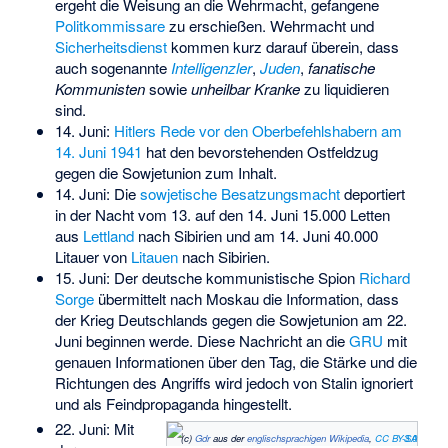
ergeht die Weisung an die Wehrmacht, gefangene
Politkommissare
zu erschießen. Wehrmacht und
Sicherheitsdienst
kommen kurz darauf überein, dass
auch sogenannte
Intelligenzler
,
Juden
,
fanatische
Kommunisten
sowie
unheilbar Kranke
zu liquidieren
sind.
14. Juni:
Hitlers Rede vor den Oberbefehlshabern am
14. Juni 1941
hat den bevorstehenden Ostfeldzug
gegen die Sowjetunion zum Inhalt.
14. Juni: Die
sowjetische Besatzungsmacht
deportiert
in der Nacht vom 13. auf den 14. Juni 15.000 Letten
aus
Lettland
nach Sibirien und am 14. Juni 40.000
Litauer von
Litauen
nach Sibirien.
15. Juni: Der deutsche kommunistische Spion
Richard
Sorge
übermittelt nach Moskau die Information, dass
der Krieg Deutschlands gegen die Sowjetunion am 22.
Juni beginnen werde. Diese Nachricht an die
GRU
mit
genauen Informationen über den Tag, die Stärke und die
Richtungen des Angriffs wird jedoch von Stalin ignoriert
und als Feindpropaganda hingestellt.
22. Juni: Mit
(c)
Gdr
aus der
englischsprachigen Wikipedia
,
CC BY-SA 3.0