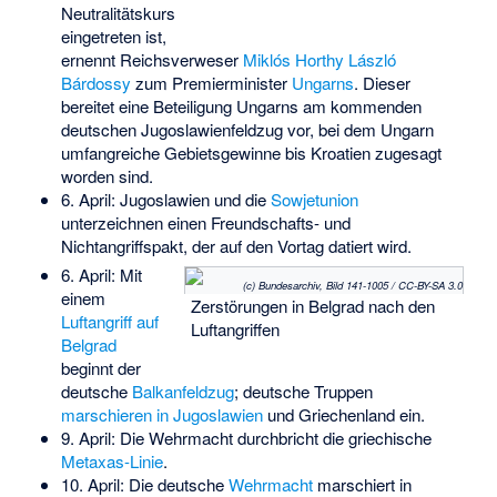
Neutralitätskurs
eingetreten ist,
ernennt Reichsverweser
Miklós Horthy
László
Bárdossy
zum Premierminister
Ungarns
. Dieser
bereitet eine Beteiligung Ungarns am kommenden
deutschen Jugoslawienfeldzug vor, bei dem Ungarn
umfangreiche Gebietsgewinne bis Kroatien zugesagt
worden sind.
6. April: Jugoslawien und die
Sowjetunion
unterzeichnen einen Freundschafts- und
Nichtangriffspakt, der auf den Vortag datiert wird.
6. April: Mit
(c) Bundesarchiv, Bild 141-1005 / CC-BY-SA 3.0
einem
Zerstörungen in Belgrad nach den
Luftangriff auf
Luftangriffen
Belgrad
beginnt der
deutsche
Balkanfeldzug
; deutsche Truppen
marschieren in Jugoslawien
und
Griechenland ein
.
9. April: Die Wehrmacht durchbricht die griechische
Metaxas-Linie
.
10. April: Die deutsche
Wehrmacht
marschiert in