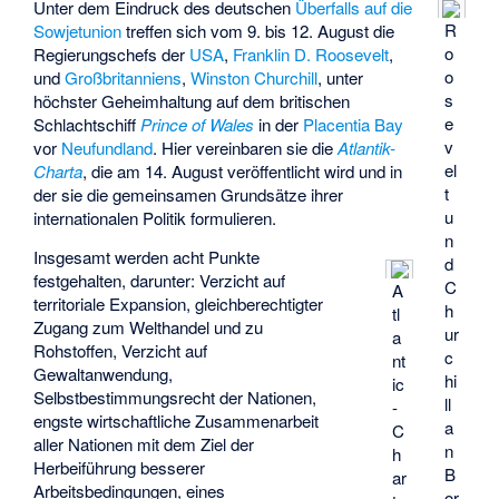
Unter dem Eindruck des deutschen
Überfalls auf die
R
Sowjetunion
treffen sich vom 9. bis 12. August die
o
Regierungschefs der
USA
,
Franklin D. Roosevelt
,
o
und
Großbritanniens
,
Winston Churchill
, unter
s
höchster Geheimhaltung auf dem britischen
e
Schlachtschiff
Prince of Wales
in der
Placentia Bay
v
vor
Neufundland
. Hier vereinbaren sie die
Atlantik-
el
Charta
, die am 14. August veröffentlicht wird und in
t
der sie die gemeinsamen Grundsätze ihrer
u
internationalen Politik formulieren.
n
Insgesamt werden acht Punkte
d
festgehalten, darunter: Verzicht auf
C
A
territoriale Expansion, gleichberechtigter
h
tl
Zugang zum Welthandel und zu
ur
a
Rohstoffen, Verzicht auf
c
nt
Gewaltanwendung,
hi
ic
Selbstbestimmungsrecht der Nationen,
ll
-
engste wirtschaftliche Zusammenarbeit
a
C
aller Nationen mit dem Ziel der
n
h
Herbeiführung besserer
B
ar
Arbeitsbedingungen, eines
or