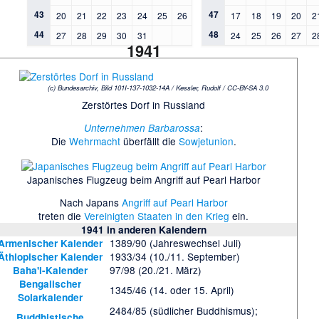
43
47
20
21
22
23
24
25
26
17
18
19
20
2
44
48
27
28
29
30
31
24
25
26
27
2
1941
(c) Bundesarchiv, Bild 101I-137-1032-14A / Kessler, Rudolf / CC-BY-SA 3.0
Zerstörtes Dorf in Russland
:
Unternehmen Barbarossa
Die
Wehrmacht
überfällt die
Sowjetunion
.
Japanisches Flugzeug beim Angriff auf Pearl Harbor
Nach Japans
Angriff auf Pearl Harbor
treten die
Vereinigten Staaten in den Krieg
ein.
1941
in anderen Kalendern
1389/90 (Jahreswechsel Juli)
Armenischer Kalender
1933/34 (10./11. September)
Äthiopischer Kalender
97/98 (20./21. März)
Baha'i-Kalender
Bengalischer
1345/46 (14. oder 15. April)
Solarkalender
2484/85 (südlicher Buddhismus);
Buddhistische