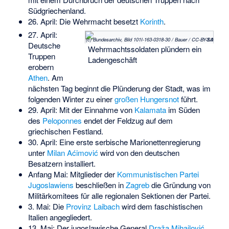
Südgriechenland.
26. April: Die Wehrmacht besetzt
Korinth
.
27. April:
(c) Bundesarchiv, Bild 101I-163-0318-30 / Bauer / CC-BY-SA 3.0
Deutsche
Wehrmachtssoldaten plündern ein
Truppen
Ladengeschäft
erobern
Athen
. Am
nächsten Tag beginnt die Plünderung der Stadt, was im
folgenden Winter zu einer
großen Hungersnot
führt.
29. April: Mit der Einnahme von
Kalamata
im Süden
des
Peloponnes
endet der Feldzug auf dem
griechischen Festland.
30. April: Eine erste serbische Marionettenregierung
unter
Milan Aćimović
wird von den deutschen
Besatzern installiert.
Anfang Mai: Mitglieder der
Kommunistischen Partei
Jugoslawiens
beschließen in
Zagreb
die Gründung von
Militärkomitees für alle regionalen Sektionen der Partei.
3. Mai: Die
Provinz Laibach
wird dem faschistischen
Italien angegliedert.
13. Mai: Der jugoslawische General
Draža Mihailović