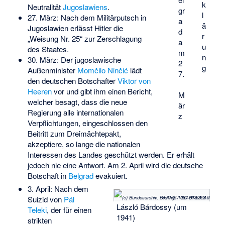
k
Neutralität
Jugoslawiens
.
gr
l
27. März: Nach dem Militärputsch in
a
ä
Jugoslawien erlässt Hitler die
d
r
„
Weisung Nr. 25
“ zur Zerschlagung
a
u
des Staates.
m
n
30. März: Der jugoslawische
2
g
Außenminister
Momčilo Ninčić
lädt
7.
den deutschen Botschafter
Viktor von
Heeren
vor und gibt ihm einen Bericht,
M
welcher besagt, dass die neue
är
Regierung alle internationalen
z
Verpflichtungen, eingeschlossen den
Beitritt zum Dreimächtepakt,
akzeptiere, so lange die nationalen
Interessen des Landes geschützt werden. Er erhält
jedoch nie eine Antwort. Am 2. April wird die deutsche
Botschaft in
Belgrad
evakuiert.
3. April: Nach dem
(c) Bundesarchiv, Bild 146-1984-018-35A / o.Ang. / CC-BY-SA 3.0
Suizid von
Pál
László Bárdossy (um
Teleki
, der für einen
1941)
strikten