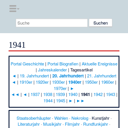
1941
Portal Geschichte
|
Portal Biografien
|
Aktuelle Ereignisse
|
Jahreskalender
|
Tagesartikel
◄
|
19. Jahrhundert
|
20. Jahrhundert
|
21. Jahrhundert
◄
|
1910er
|
1920er
|
1930er
|
1940er
|
1950er
|
1960er
|
1970er
|
►
◄◄
|
◄
|
1937
|
1938
|
1939
|
1940
|
1941
|
1942
|
1943
|
1944
|
1945
|
►
|
►►
Staatsoberhäupter
·
Wahlen
·
Nekrolog
·
Kunstjahr
·
Literaturjahr
·
Musikjahr
·
Filmjahr
·
Rundfunkjahr
·