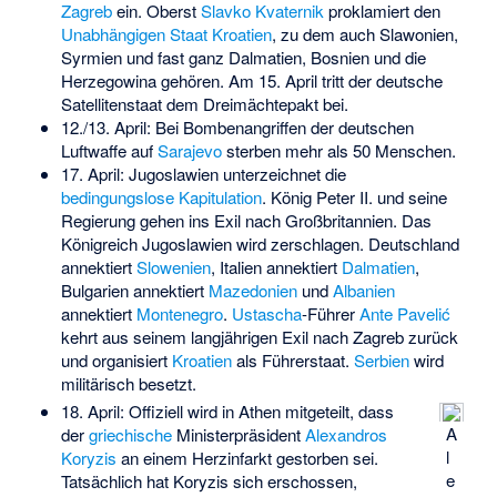
Zagreb
ein. Oberst
Slavko Kvaternik
proklamiert den
Unabhängigen Staat Kroatien
, zu dem auch Slawonien,
Syrmien und fast ganz Dalmatien, Bosnien und die
Herzegowina gehören. Am 15. April tritt der deutsche
Satellitenstaat dem Dreimächtepakt bei.
12./13. April: Bei Bombenangriffen der deutschen
Luftwaffe auf
Sarajevo
sterben mehr als 50 Menschen.
17. April: Jugoslawien unterzeichnet die
bedingungslose Kapitulation
. König Peter II. und seine
Regierung gehen ins Exil nach Großbritannien. Das
Königreich Jugoslawien wird zerschlagen. Deutschland
annektiert
Slowenien
, Italien annektiert
Dalmatien
,
Bulgarien annektiert
Mazedonien
und
Albanien
annektiert
Montenegro
.
Ustascha
-Führer
Ante Pavelić
kehrt aus seinem langjährigen Exil nach Zagreb zurück
und organisiert
Kroatien
als Führerstaat.
Serbien
wird
militärisch besetzt.
18. April: Offiziell wird in Athen mitgeteilt, dass
A
der
griechische
Ministerpräsident
Alexandros
l
Koryzis
an einem Herzinfarkt gestorben sei.
e
Tatsächlich hat Koryzis sich erschossen,