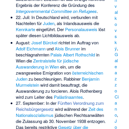
Ergebnis der Konferenz die Gründung des
v
Intergovernmental Committee on Refugees
.
al
22. Juli: In Deutschland wird, verbunden mit
k
Nachteilen für
Juden
, als Inlandsausweis die
o
Kennkarte
eingeführt. Der
Personalausweis
löst
v
später diesen Lichtbildausweis ab.
s
k
August:
Josef Bürckel
richtet im Auftrag von
ý
,
Adolf Eichmann
und
Alois Brunner
im
G
beschlagnahmten
Palais Albert Rothschild
in
al
Wien die
Zentralstelle für jüdische
e
Auswanderung in Wien
ein, um die
a
zwangsweise Emigration von
österreichischen
z
Juden
zu beschleunigen. Rabbiner
Benjamin
z
Murmelstein
wird damit beauftragt, die
o
Auswanderung zu forcieren.
Alois Rothenberg
Ci
wird zum Leiter des
Palästinaamtes
.
a
27. September: In der
Fünften Verordnung zum
n
Reichsbürgergesetz
wird während der
Zeit des
o
,
Nationalsozialismus
jüdischen Rechtsanwälten
J
die Zulassung ab 30. November 1938 entzogen.
o
Das bereits restriktive
Gesetz über die