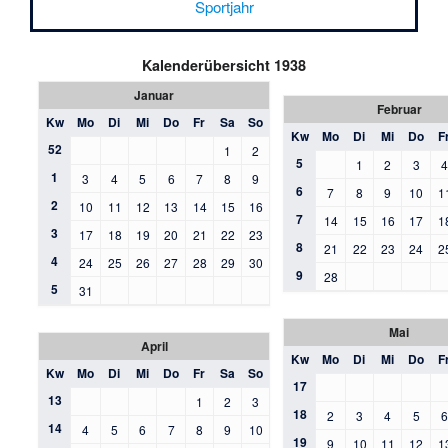
Sportjahr
Kalenderübersicht 1938
Januar
Februar
Kw
Mo
Di
Mi
Do
Fr
Sa
So
Kw
Mo
Di
Mi
Do
F
52
1
2
5
1
2
3
1
3
4
5
6
7
8
9
6
7
8
9
10
1
2
10
11
12
13
14
15
16
7
14
15
16
17
1
3
17
18
19
20
21
22
23
8
21
22
23
24
2
4
24
25
26
27
28
29
30
9
28
5
31
Mai
April
Kw
Mo
Di
Mi
Do
F
Kw
Mo
Di
Mi
Do
Fr
Sa
So
17
13
1
2
3
18
2
3
4
5
14
4
5
6
7
8
9
10
19
9
10
11
12
1