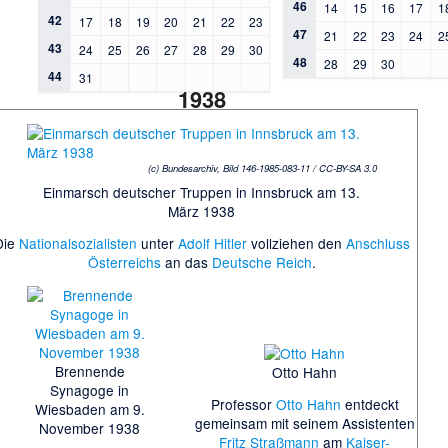
46
14
15
16
17
1
42
17
18
19
20
21
22
23
47
21
22
23
24
2
43
24
25
26
27
28
29
30
48
28
29
30
44
31
1938
(c) Bundesarchiv, Bild 146-1985-083-11 / CC-BY-SA 3.0
Einmarsch deutscher Truppen in Innsbruck am 13.
März 1938
Die
Nationalsozialisten
unter
Adolf Hitler
vollziehen den
Anschluss
Österreichs
an das
Deutsche Reich
.
Brennende
Otto Hahn
Synagoge in
Professor
Otto Hahn
entdeckt
Wiesbaden am 9.
gemeinsam mit seinem Assistenten
November 1938
Fritz Straßmann
am
Kaiser-