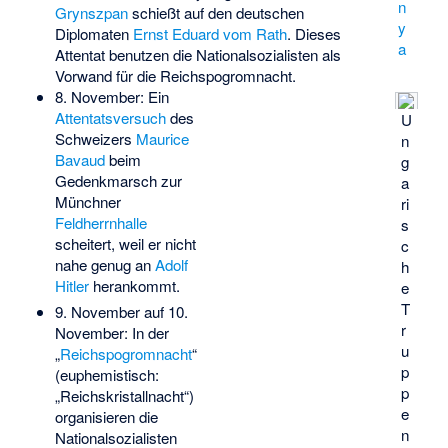
n
Grynszpan
schießt auf den deutschen
y
Diplomaten
Ernst Eduard vom Rath
. Dieses
a
Attentat benutzen die Nationalsozialisten als
Vorwand für die Reichspogromnacht.
8. November: Ein
Attentatsversuch
des
U
Schweizers
Maurice
n
Bavaud
beim
g
Gedenkmarsch zur
a
Münchner
ri
Feldherrnhalle
s
scheitert, weil er nicht
c
nahe genug an
Adolf
h
Hitler
herankommt.
e
T
9. November auf 10.
r
November: In der
u
„
Reichspogromnacht
“
p
(euphemistisch:
p
„Reichskristallnacht“)
e
organisieren die
n
Nationalsozialisten