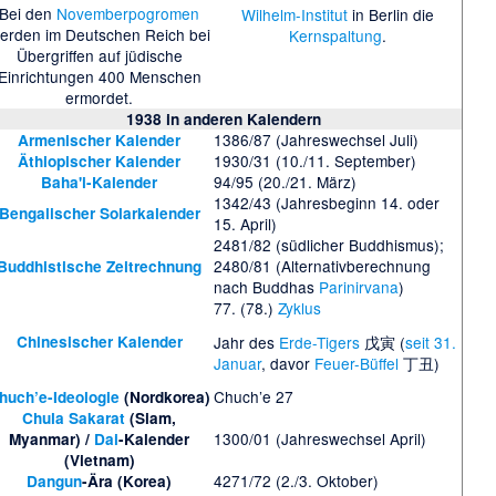
Bei den
Novemberpogromen
Wilhelm-Institut
in Berlin die
erden im Deutschen Reich bei
Kernspaltung
.
Übergriffen auf jüdische
Einrichtungen 400 Menschen
ermordet.
1938
in anderen Kalendern
1386/87 (Jahreswechsel Juli)
Armenischer Kalender
1930/31 (10./11. September)
Äthiopischer Kalender
94/95 (20./21. März)
Baha'i-Kalender
1342/43 (Jahresbeginn 14. oder
Bengalischer Solarkalender
15. April)
2481/82 (südlicher Buddhismus);
2480/81 (Alternativberechnung
Buddhistische Zeitrechnung
nach Buddhas
Parinirvana
)
77. (78.)
Zyklus
Chinesischer Kalender
Jahr des
Erde-Tigers
戊寅 (
seit 31.
Januar
, davor
Feuer-Büffel
丁丑)
Chuch’e 27
huch’e-Ideologie
(Nordkorea)
Chula Sakarat
(Siam,
1300/01 (Jahreswechsel April)
Myanmar) /
Dai
-Kalender
(Vietnam)
4271/72 (2./3. Oktober)
Dangun
-Ära (Korea)