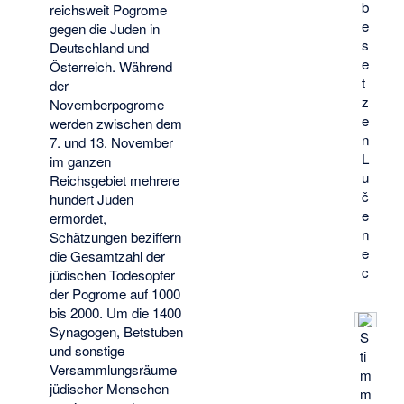
b
reichsweit Pogrome
e
gegen die Juden in
s
Deutschland und
e
Österreich. Während
t
der
z
Novemberpogrome
e
werden zwischen dem
n
7. und 13. November
L
im ganzen
u
Reichsgebiet mehrere
č
hundert Juden
e
ermordet,
n
Schätzungen beziffern
e
die Gesamtzahl der
c
jüdischen Todesopfer
der Pogrome auf 1000
bis 2000. Um die 1400
Synagogen, Betstuben
S
und sonstige
ti
Versammlungsräume
m
jüdischer Menschen
m