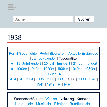
1938
Portal Geschichte
|
Portal Biografien
|
Aktuelle Ereignisse
|
Jahreskalender
|
Tagesartikel
◄
|
19. Jahrhundert
|
20. Jahrhundert
|
21. Jahrhundert
◄
|
1900er
|
1910er
|
1920er
|
1930er
|
1940er
|
1950er
|
1960er
|
►
◄◄
|
◄
|
1934
|
1935
|
1936
|
1937
|
1938
|
1939
|
1940
|
1941
|
1942
|
►
|
►►
Staatsoberhäupter
·
Wahlen
·
Nekrolog
·
Kunstjahr
·
Literaturjahr
·
Musikjahr
·
Filmjahr
·
Rundfunkjahr
·