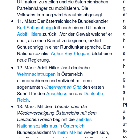
n
Ultimatum zu stellen und die österreichischen
g
Parteianhänger zu mobilisieren. Die
er
Volksabstimmung wird daraufhin abgesagt.
n
11. März: Der österreichische Bundeskanzler
S
Kurt Schuschnigg
tritt nach einem Ultimatum
c
Adolf Hitlers
zurück. „Vor der Gewalt weiche“ er
h
eher, als einen Kampf zu beginnen, erklärt
u
Schuschnigg in einer Rundfunkansprache. Der
s
Nationalsozialist
Arthur Seyß-Inquart
bildet eine
c
neue Regierung.
h
12. März: Adolf Hitler lässt deutsche
ni
Wehrmachttruppen
in Österreich
g
einmarschieren und vollzieht mit dem
g
sogenannten
Unternehmen Otto
den ersten
s
Schritt für den
Anschluss
an das
Deutsche
(
Reich
.
Pl
13. März: Mit dem
Gesetz über die
a
Wiedervereinigung Österreichs mit dem
k
Deutschen Reich
beginnt die
Zeit des
at
Nationalsozialismus in Österreich
.
fo
Bundespräsident
Wilhelm Miklas
weigert sich,
to