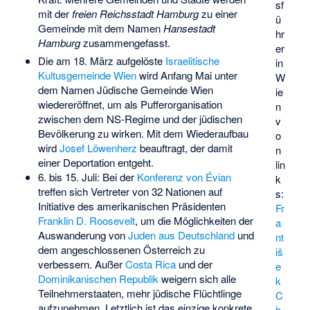
sf
mit der
freien Reichsstadt Hamburg
zu einer
ü
Gemeinde mit dem Namen
Hansestadt
hr
Hamburg
zusammengefasst.
er
Die am 18. März aufgelöste
Israelitische
in
Kultusgemeinde Wien
wird Anfang Mai unter
W
dem Namen Jüdische Gemeinde Wien
ie
wiedereröffnet, um als Pufferorganisation
n
zwischen dem NS-Regime und der jüdischen
v
Bevölkerung zu wirken. Mit dem Wiederaufbau
o
wird
Josef Löwenherz
beauftragt, der damit
n
einer Deportation entgeht.
lin
6. bis 15. Juli: Bei der
Konferenz von Évian
k
treffen sich Vertreter von 32 Nationen auf
s:
Initiative des amerikanischen Präsidenten
Fr
Franklin D. Roosevelt
, um die Möglichkeiten der
a
Auswanderung von
Juden aus Deutschland
und
nt
dem angeschlossenen
Österreich
zu
iš
verbessern. Außer
Costa Rica
und der
e
Dominikanischen Republik
weigern sich alle
k
Teilnehmerstaaten, mehr jüdische Flüchtlinge
C
aufzunehmen. Letztlich ist das einzige konkrete
h