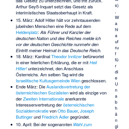
das Gesetz zu unterzeichnen, und tritt zurück.
s)
Arthur Seyß-Inquart setzt das Gesetz als
,
interimistisches Staatsoberhaupt in Kraft.
W
15. März: Adolf Hitler hält vor zehntausenden
a
jubelnden Menschen eine Rede auf dem
hl
Heldenplatz
:
Als Führer und Kanzler der
a
deutschen Nation und des Reiches melde ich
uf
vor der deutschen Geschichte nunmehr den
ru
Eintritt meiner Heimat in das Deutsche Reich.
f
18. März: Kardinal
Theodor Innitzer
befürwortet
fü
in einer feierlichen Erklärung, die er mit
Heil
r
Hitler!
unterzeichnet, den Anschluss
di
Österreichs. Am selben Tag wird die
e
Israelitische Kultusgemeinde Wien
geschlossen.
U
Ende März: Die
Auslandsvertretung der
n
österreichischen Sozialisten
wird als einzige von
a
der
Zweiten Internationale
anerkannte
b
Interessenvertretung der
österreichischen
h
Sozialdemokratie
von
Otto Bauer
,
Joseph
ä
Buttinger
und
Friedrich Adler
gegründet.
n
10. April: Bei der sogenannten
Wahl zum
gi