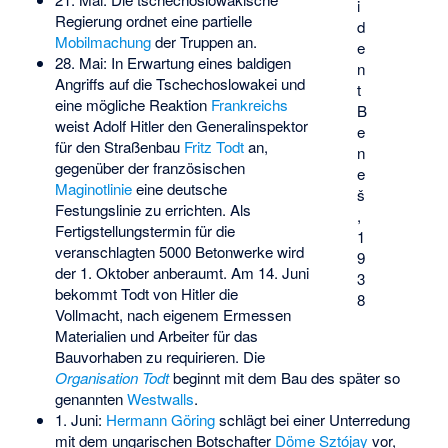
i
Regierung ordnet eine partielle
d
Mobilmachung
der Truppen an.
e
28. Mai: In Erwartung eines baldigen
n
Angriffs auf die Tschechoslowakei und
t
eine mögliche Reaktion
Frankreichs
B
weist Adolf Hitler den Generalinspektor
e
für den Straßenbau
Fritz Todt
an,
n
gegenüber der französischen
e
Maginotlinie
eine deutsche
š
Festungslinie zu errichten. Als
,
Fertigstellungstermin für die
1
veranschlagten 5000 Betonwerke wird
9
der 1. Oktober anberaumt. Am 14. Juni
3
bekommt Todt von Hitler die
8
Vollmacht, nach eigenem Ermessen
Materialien und Arbeiter für das
Bauvorhaben zu requirieren. Die
Organisation Todt
beginnt mit dem Bau des später so
genannten
Westwalls
.
1. Juni:
Hermann Göring
schlägt bei einer Unterredung
mit dem ungarischen Botschafter
Döme Sztójay
vor,