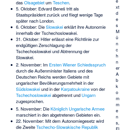
e
das
Olsagebiet
um
Teschen
.
xt
5. Oktober: Edvard Beneš tritt als
d
Staatspräsident zurück und fliegt wenige Tage
e
später nach London.
s
6. Oktober: Die
Slowakei
erklärt ihre Autonomie
M
innerhalb der Tschechoslowakei.
ü
31. Oktober: Hitler erlässt eine Richtlinie zur
n
endgültigen Zerschlagung der
c
Tschechoslowakei und Abtrennung der
h
Slowakei.
n
2. November: Im
Ersten Wiener Schiedsspruch
er
durch die Außenminister Italiens und des
A
Deutschen Reichs werden Gebiete mit
b
ungarischer Bevölkerungsmehrheit in der
k
Südslowakei
und in der
Karpatoukraine
von der
o
Tschechoslowakei
abgetrennt und
Ungarn
m
zugesprochen.
m
5. November: Die
Königlich Ungarische Armee
e
marschiert in den abgetretenen Gebieten ein.
n
22. November: Mit dem Autonomiegesetz wird
s,
die Zweite
Tschecho-Slowakische Republik
Fl