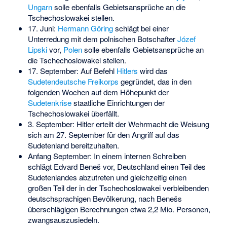
Ungarn
solle ebenfalls Gebietsansprüche an die
Tschechoslowakei stellen.
17. Juni:
Hermann Göring
schlägt bei einer
Unterredung mit dem polnischen Botschafter
Józef
Lipski
vor,
Polen
solle ebenfalls Gebietsansprüche an
die Tschechoslowakei stellen.
17. September: Auf Befehl
Hitlers
wird das
Sudetendeutsche Freikorps
gegründet, das in den
folgenden Wochen auf dem Höhepunkt der
Sudetenkrise
staatliche Einrichtungen der
Tschechoslowakei überfällt.
3. September: Hitler erteilt der Wehrmacht die Weisung
sich am 27. September für den Angriff auf das
Sudetenland bereitzuhalten.
Anfang September: In einem internen Schreiben
schlägt Edvard Beneš vor, Deutschland einen Teil des
Sudetenlandes abzutreten und gleichzeitig einen
großen Teil der in der Tschechoslowakei verbleibenden
deutschsprachigen Bevölkerung, nach Benešs
überschlägigen Berechnungen etwa 2,2 Mio. Personen,
zwangsauszusiedeln.