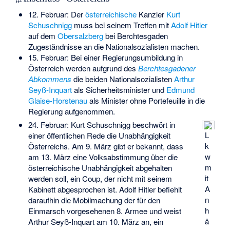
12. Februar: Der
österreichische
Kanzler
Kurt
Schuschnigg
muss bei seinem Treffen mit
Adolf Hitler
auf dem
Obersalzberg
bei Berchtesgaden
Zugeständnisse an die Nationalsozialisten machen.
15. Februar: Bei einer Regierungsumbildung in
Österreich werden aufgrund des
Berchtesgadener
Abkommens
die beiden Nationalsozialisten
Arthur
Seyß-Inquart
als Sicherheitsminister und
Edmund
Glaise-Horstenau
als Minister ohne Portefeuille in die
Regierung aufgenommen.
24. Februar: Kurt Schuschnigg beschwört in
L
einer öffentlichen Rede die Unabhängigkeit
k
Österreichs. Am 9. März gibt er bekannt, dass
w
am 13. März eine Volksabstimmung über die
m
österreichische Unabhängigkeit abgehalten
it
werden soll, ein Coup, der nicht mit seinem
A
Kabinett abgesprochen ist. Adolf Hitler befiehlt
n
daraufhin die Mobilmachung der für den
h
Einmarsch vorgesehenen 8. Armee und weist
ä
Arthur Seyß-Inquart am 10. März an, ein