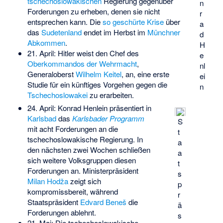
tschechoslowakischen
Regierung gegenüber
n
Forderungen zu erheben, denen sie nicht
r
entsprechen kann. Die
so geschürte Krise
über
a
das
Sudetenland
endet im Herbst im
Münchner
d
Abkommen
.
H
21. April: Hitler weist den Chef des
e
Oberkommandos der Wehrmacht
,
nl
Generaloberst
Wilhelm Keitel
, an, eine erste
ei
Studie für ein künftiges Vorgehen gegen die
n
Tschechoslowakei
zu erarbeiten.
24. April: Konrad Henlein präsentiert in
Karlsbad
das
Karlsbader Programm
S
mit acht Forderungen an die
t
tschechoslowakische Regierung. In
a
den nächsten zwei Wochen schließen
a
sich weitere Volksgruppen diesen
t
Forderungen an. Ministerpräsident
s
Milan Hodža
zeigt sich
p
kompromissbereit, während
r
Staatspräsident
Edvard Beneš
die
ä
Forderungen ablehnt.
s
21. Mai: Die tschechoslowakische