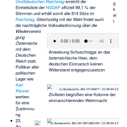
Großdeutschen Reichstag
erreicht die
g
Einheitsliste der
NSDAP
offiziell 99,1 % der
k
Stimmen und erhält somit alle 814 Sitze im
ei
Reichstag
. Gleichzeitig mit der Wahl findet auch
t
die nachträgliche
Volksabstimmung über die
Wiedervereini
gung
Österreichs
mit dem
Anweisung Schuschniggs an das
Deutschen
österreichische Heer, dem
Reich
statt.
deutschen Einmarsch keinen
Politiker aller
Widerstand entgegenzusetzen
politischen
Lager wie
Karl
(c) Bundesarchiv, Bild 137-049271 / CC-BY-SA 3.0
Renner
Zivilisten begrüßen eine Kolonne der
werben
einmarschierenden Wehrmacht
für eine
Zustimmu
ng.
23.
(c) Bundesarchiv, Bild 183-1987-0922-500 / CC-BY-SA 3.0
Ap