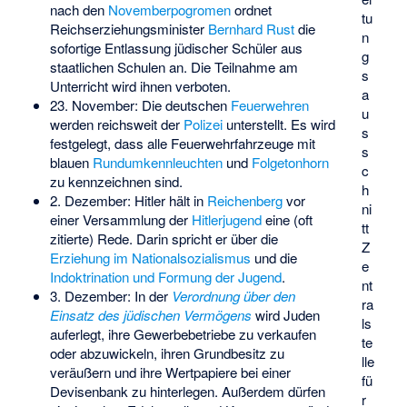
nach den
Novemberpogromen
ordnet
tu
Reichserziehungsminister
Bernhard Rust
die
n
sofortige Entlassung jüdischer Schüler aus
g
staatlichen Schulen an. Die Teilnahme am
s
Unterricht wird ihnen verboten.
a
23. November: Die deutschen
Feuerwehren
u
werden reichsweit der
Polizei
unterstellt. Es wird
s
festgelegt, dass alle Feuerwehrfahrzeuge mit
s
blauen
Rundumkennleuchten
und
Folgetonhorn
c
zu kennzeichnen sind.
h
2. Dezember: Hitler hält in
Reichenberg
vor
ni
einer Versammlung der
Hitlerjugend
eine (oft
tt
zitierte) Rede. Darin spricht er über die
Z
Erziehung im Nationalsozialismus
und die
e
Indoktrination und Formung der Jugend
.
nt
3. Dezember: In der
Verordnung über den
ra
Einsatz des jüdischen Vermögens
wird Juden
ls
auferlegt, ihre Gewerbebetriebe zu verkaufen
te
oder abzuwickeln, ihren Grundbesitz zu
lle
veräußern und ihre Wertpapiere bei einer
fü
Devisenbank zu hinterlegen. Außerdem dürfen
r