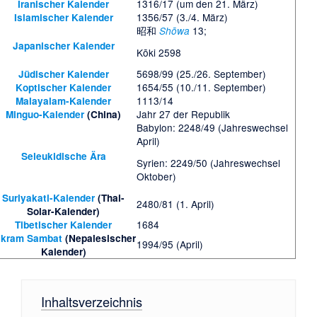
1316/17 (um den 21. März)
Iranischer Kalender
1356/57 (3./4. März)
Islamischer Kalender
昭和
13;
Shōwa
Japanischer Kalender
Kōki 2598
5698/99 (25./26. September)
Jüdischer Kalender
1654/55 (10./11. September)
Koptischer Kalender
1113/14
Malayalam-Kalender
Jahr 27 der Republik
Minguo-Kalender
(China)
Babylon: 2248/49 (Jahreswechsel
April)
Seleukidische Ära
Syrien: 2249/50 (Jahreswechsel
Oktober)
Suriyakati-Kalender
(Thai-
2480/81 (1. April)
Solar-Kalender)
1684
Tibetischer Kalender
ikram Sambat
(Nepalesischer
1994/95 (April)
Kalender)
Inhaltsverzeichnis