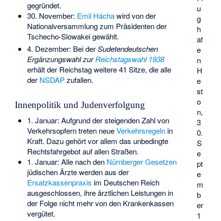
gegründet.
u
30. November:
Emil Hácha
wird von der
g
Nationalversammlung zum Präsidenten der
h
Tschecho-Slowakei gewählt.
af
4. Dezember: Bei der
Sudetendeutschen
e
Ergänzungswahl zur
Reichstagswahl 1938
n
erhält der Reichstag weitere 41 Sitze, die alle
H
der
NSDAP
zufallen.
e
st
o
Innenpolitik und Judenverfolgung
n,
1. Januar: Aufgrund der steigenden Zahl von
3
Verkehrsopfern treten neue
Verkehrsregeln
in
0.
Kraft. Dazu gehört vor allem das unbedingte
S
Rechtsfahrgebot auf allen Straßen.
e
1. Januar: Alle nach den
Nürnberger Gesetzen
pt
jüdischen Ärzte werden aus der
e
Ersatzkassenpraxis
im Deutschen Reich
m
ausgeschlossen, ihre ärztlichen Leistungen in
b
der Folge nicht mehr von den Krankenkassen
er
vergütet.
1