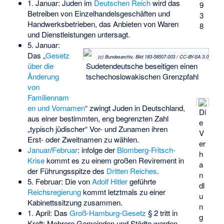
1. Januar: Juden im
Deutschen Reich
wird das
9
Betreiben von Einzelhandelsgeschäften und
3
Handwerksbetrieben, das Anbieten von Waren
8
und Dienstleistungen untersagt.
5. Januar:
Das „
Gesetz
(c) Bundesarchiv, Bild 183-58507-003 / CC-BY-SA 3.0
Sudetendeutsche beseitigen einen
über die
tschechoslowakischen Grenzpfahl
Änderung
von
Familiennam
en und Vornamen
“ zwingt Juden in Deutschland,
Di
aus einer bestimmten, eng begrenzten Zahl
e
„typisch jüdischer“ Vor- und Zunamen ihren
V
Erst- oder Zweitnamen zu wählen.
er
Januar
/
Februar
: infolge der
Blomberg-Fritsch-
h
Krise
kommt es zu einem großen Revirement in
a
der Führungsspitze des
Dritten Reiches
.
n
5. Februar: Die von
Adolf Hitler
geführte
dl
Reichsregierung
kommt letztmals zu einer
u
Kabinettssitzung zusammen.
n
1. April: Das
Groß-Hamburg-Gesetz
§ 2 tritt in
g
Kraft: Mehrere Gemeinden und Städte werden