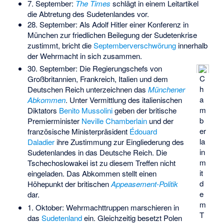
7. September:
The Times
schlägt in einem Leitartikel
die Abtretung des Sudetenlandes vor.
28. September: Als Adolf Hitler einer Konferenz in
München zur friedlichen Beilegung der Sudetenkrise
zustimmt, bricht die
Septemberverschwörung
innerhalb
der Wehrmacht in sich zusammen.
30. September: Die Regierungschefs von
C
Großbritannien, Frankreich, Italien und dem
h
Deutschen Reich unterzeichnen das
Münchener
a
Abkommen
. Unter Vermittlung des italienischen
m
Diktators
Benito Mussolini
geben der britische
b
Premierminister
Neville Chamberlain
und der
er
französische Ministerpräsident
Édouard
la
Daladier
ihre Zustimmung zur Eingliederung des
in
Sudetenlandes in das Deutsche Reich. Die
m
Tschechoslowakei ist zu diesem Treffen nicht
it
eingeladen. Das Abkommen stellt einen
d
Höhepunkt der britischen
Appeasement-Politik
e
dar.
m
1. Oktober: Wehrmachttruppen marschieren in
T
das
Sudetenland
ein. Gleichzeitig besetzt Polen