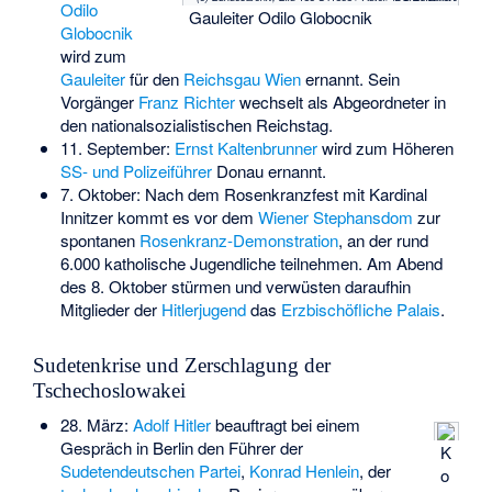
Odilo
Gauleiter Odilo Globocnik
Globocnik
wird zum
Gauleiter
für den
Reichsgau Wien
ernannt. Sein
Vorgänger
Franz Richter
wechselt als Abgeordneter in
den nationalsozialistischen Reichstag.
11. September:
Ernst Kaltenbrunner
wird zum Höheren
SS- und Polizeiführer
Donau ernannt.
7. Oktober: Nach dem Rosenkranzfest mit Kardinal
Innitzer kommt es vor dem
Wiener Stephansdom
zur
spontanen
Rosenkranz-Demonstration
, an der rund
6.000 katholische Jugendliche teilnehmen. Am Abend
des 8. Oktober stürmen und verwüsten daraufhin
Mitglieder der
Hitlerjugend
das
Erzbischöfliche Palais
.
Sudetenkrise und Zerschlagung der
Tschechoslowakei
28. März:
Adolf Hitler
beauftragt bei einem
Gespräch in Berlin den Führer der
K
Sudetendeutschen Partei
,
Konrad Henlein
, der
o