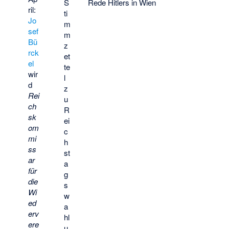
S
Rede Hitlers in Wien
ril:
ti
Jo
m
sef
m
Bü
z
rck
et
el
te
wir
l
d
z
Rei
u
ch
R
sk
ei
om
c
mi
h
ss
st
ar
a
für
g
die
s
Wi
w
ed
a
erv
hl
ere
u