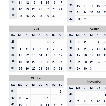
15
11
12
13
14
15
16
17
20
16
17
18
19
2
16
18
19
20
21
22
23
24
21
23
24
25
26
2
17
25
26
27
28
29
30
22
30
31
Juli
August
Kw
Mo
Di
Mi
Do
Fr
Sa
So
Kw
Mo
Di
Mi
Do
F
26
31
1
2
3
1
2
3
4
27
32
4
5
6
7
8
9
10
8
9
10
11
1
28
33
11
12
13
14
15
16
17
15
16
17
18
1
29
34
18
19
20
21
22
23
24
22
23
24
25
2
30
35
25
26
27
28
29
30
31
29
30
31
Oktober
November
Kw
Mo
Di
Mi
Do
Fr
Sa
So
Kw
Mo
Di
Mi
Do
F
39
1
2
44
1
2
3
40
3
4
5
6
7
8
9
45
7
8
9
10
1
41
10
11
12
13
14
15
16