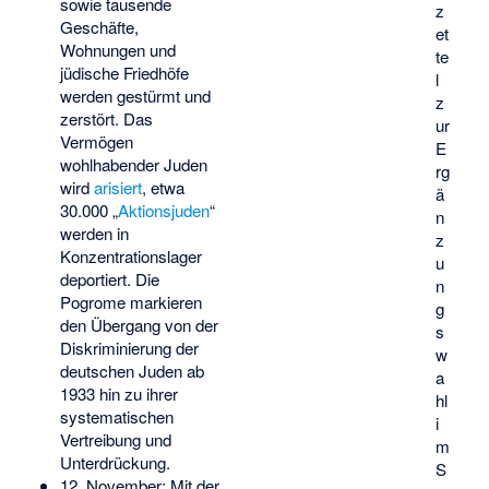
sowie tausende
z
Geschäfte,
et
Wohnungen und
te
jüdische Friedhöfe
l
werden gestürmt und
z
zerstört. Das
ur
Vermögen
E
wohlhabender Juden
rg
wird
arisiert
, etwa
ä
30.000 „
Aktionsjuden
“
n
werden in
z
Konzentrationslager
u
deportiert. Die
n
Pogrome markieren
g
den Übergang von der
s
Diskriminierung der
w
deutschen Juden ab
a
1933 hin zu ihrer
hl
systematischen
i
Vertreibung und
m
Unterdrückung.
S
12. November: Mit der