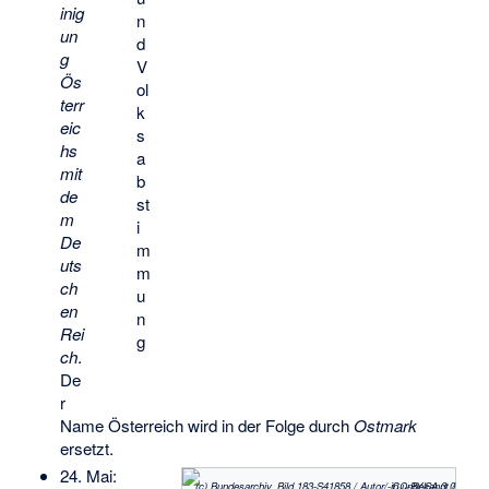
inig
n
un
d
g
V
Ös
ol
terr
k
eic
s
hs
a
mit
b
de
st
m
i
De
m
uts
m
ch
u
en
n
Rei
g
ch
.
De
r
Name Österreich wird in der Folge durch
Ostmark
ersetzt.
24. Mai:
(c) Bundesarchiv, Bild 183-S41858 / Autor/-in unbekannt
/ CC-BY-SA 3.0