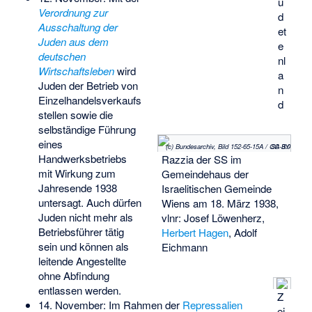
u
Verordnung zur
d
Ausschaltung der
et
Juden aus dem
e
deutschen
nl
Wirtschaftsleben
wird
a
Juden der Betrieb von
n
Einzelhandelsverkaufs
d
stellen sowie die
selbständige Führung
eines
(c) Bundesarchiv, Bild 152-65-15A / CC-BY-SA 3.0
Handwerksbetriebs
Razzia der SS im
mit Wirkung zum
Gemeindehaus der
Jahresende 1938
Israelitischen Gemeinde
untersagt. Auch dürfen
Wiens am 18. März 1938,
Juden nicht mehr als
vlnr: Josef Löwenherz,
Betriebsführer tätig
Herbert Hagen
, Adolf
sein und können als
Eichmann
leitende Angestellte
ohne Abfindung
entlassen werden.
Z
14. November: Im Rahmen der
Repressalien
ei