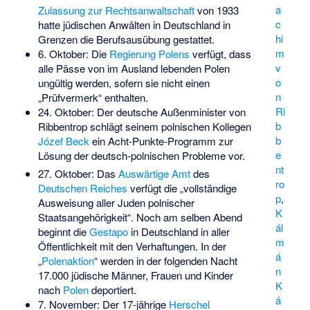
a
Zulassung zur Rechtsanwaltschaft
von 1933
c
hatte jüdischen Anwälten in Deutschland in
hi
Grenzen die Berufsausübung gestattet.
m
6. Oktober: Die
Regierung Polens
verfügt, dass
v
alle Pässe von im Ausland lebenden Polen
o
ungültig werden, sofern sie nicht einen
n
„Prüfvermerk“ enthalten.
Ri
24. Oktober: Der deutsche Außenminister von
b
Ribbentrop schlägt seinem polnischen Kollegen
b
Józef Beck
ein Acht-Punkte-Programm zur
e
Lösung der deutsch-polnischen Probleme vor.
nt
27. Oktober: Das
Auswärtige Amt
des
ro
Deutschen Reiches
verfügt die „vollständige
p
,
Ausweisung aller Juden polnischer
K
Staatsangehörigkeit“. Noch am selben Abend
ál
beginnt die
Gestapo
in Deutschland in aller
m
Öffentlichkeit mit den Verhaftungen. In der
á
„
Polenaktion
“ werden in der folgenden Nacht
n
17.000 jüdische Männer, Frauen und Kinder
K
nach
Polen
deportiert.
á
7. November: Der 17-jährige
Herschel