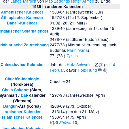
der
Lange Marsch
von
Mao Zedongs
Roter Armee
zu Ende.
1935 in anderen Kalendern
1383/84 (Jahreswechsel Juli)
Armenischer Kalender
1927/28 (11./12. September)
Äthiopischer Kalender
91/92 (20./21. März)
Baha'i-Kalender
1339/40 (Jahresbeginn 14. oder 15.
ngalischer Solarkalender
April)
2478/79 (südlicher Buddhismus);
2477/78 (Alternativberechnung nach
ddhistische Zeitrechnung
Buddhas
Parinirvana
)
77. (78.)
Zyklus
Chinesischer Kalender
Jahr des
Holz-Schweins
乙亥 (
seit 4.
Februar
, davor
Holz-Hund
甲戌)
Chuch’e-Ideologie
Chuch'e 24
(Nordkorea)
Chula Sakarat
(Siam,
1297/98 (Jahreswechsel April)
Myanmar) /
Dai
-Kalender
(Vietnam)
4268/69 (2./3. Oktober)
Dangun
-Ära (Korea)
1313/14 (um den 21. März)
Iranischer Kalender
1353/54 (4./5. April)
Islamischer Kalender
昭和
10;
Shōwa
Japanischer Kalender