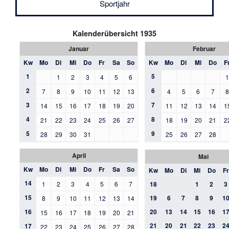
Sportjahr
Kalenderübersicht 1935
Januar
Februar
Kw
Mo
Di
Mi
Do
Fr
Sa
So
Kw
Mo
Di
Mi
Do
F
1
5
1
2
3
4
5
6
2
6
7
8
9
10
11
12
13
4
5
6
7
3
7
14
15
16
17
18
19
20
11
12
13
14
1
4
8
21
22
23
24
25
26
27
18
19
20
21
2
5
9
28
29
30
31
25
26
27
28
April
Mai
Kw
Mo
Di
Mi
Do
Fr
Sa
So
Kw
Mo
Di
Mi
Do
Fr
14
1
2
3
4
5
6
7
18
1
2
3
15
19
6
7
8
9
1
8
9
10
11
12
13
14
16
20
13
14
15
16
1
15
16
17
18
19
20
21
21
20
21
22
23
2
17
22
23
24
25
26
27
28