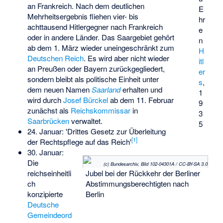
an
Frankreich
. Nach dem deutlichen
E
Mehrheitsergebnis fliehen vier- bis
hr
achttausend Hitlergegner nach Frankreich
e
oder in andere Länder. Das Saargebiet gehört
n
ab dem 1. März wieder uneingeschränkt zum
H
Deutschen Reich
. Es wird aber nicht wieder
itl
an Preußen oder Bayern zurückgegliedert,
er
sondern bleibt als politische Einheit unter
s
,
dem neuen Namen
Saarland
erhalten und
1
wird durch
Josef Bürckel
ab dem 11. Februar
9
zunächst als
Reichskommissar
in
3
Saarbrücken
verwaltet.
5
24. Januar: 'Drittes Gesetz zur Überleitung
[
1
]
der Rechtspflege auf das Reich'
30. Januar:
Die
(c) Bundesarchiv, Bild 102-04301A / CC-BY-SA 3.0
reichseinheitli
Jubel bei der Rückkehr der Berliner
ch
Abstimmungsberechtigten nach
konzipierte
Berlin
Deutsche
Gemeindeord