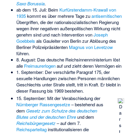
Saxo Borussia
.
ab dem 15. Juli: Beim
Kurfürstendamm-Krawall von
1935
kommt es über mehrere Tage zu
antisemitischen
Übergriffen, die der nationalsozialistischen Regierung
wegen ihrer negativen außenpolitischen Wirkung nicht
genehm sind und nach Intervention von
Joseph
Goebbels
als Gauleiter von Berlin zur Ablösung des
Berliner Polizeipräsidenten
Magnus von Levetzow
führen.
8. August: Das deutsche Reichsinnenministerium löst
alle
Freimaurerlogen
auf und zieht deren Vermögen ein
1. September: Der verschärfte
Paragraf 175
, der
sexuelle Handlungen zwischen Personen männlichen
Geschlechts unter Strafe stellt, tritt in Kraft. Er bleibt in
dieser Fassung bis 1969 bestehen.
15. September: Mit der Verabschiedung der
Nürnberger Rassengesetze
– bestehend aus
D
dem
Gesetz zum Schutze des deutschen
a
Blutes und der deutschen Ehre
und dem
r
Reichsbürgergesetz
– auf dem 7.
s
Reichsparteitag
institutionalisieren die
t