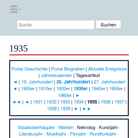
1935
Portal Geschichte
|
Portal Biografien
|
Aktuelle Ereignisse
|
Jahreskalender
|
Tagesartikel
◄
|
19. Jahrhundert
|
20. Jahrhundert
|
21. Jahrhundert
◄
|
1900er
|
1910er
|
1920er
|
1930er
|
1940er
|
1950er
|
1960er
|
►
◄◄
|
◄
|
1931
|
1932
|
1933
|
1934
|
1935
|
1936
|
1937
|
1938
|
1939
|
►
|
►►
Staatsoberhäupter
·
Wahlen
·
Nekrolog
·
Kunstjahr
·
Literaturjahr
·
Musikjahr
·
Filmjahr
·
Rundfunkjahr
·