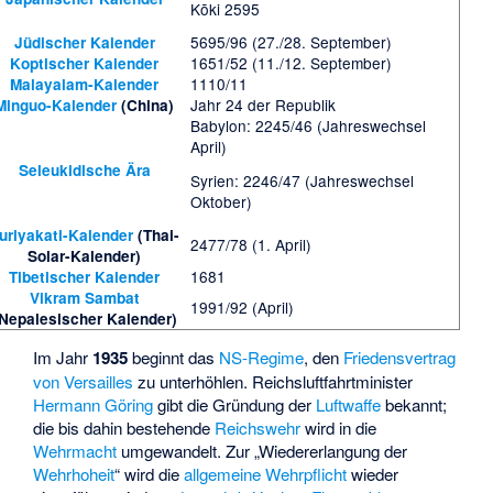
Kōki 2595
5695/96 (27./28. September)
Jüdischer Kalender
1651/52 (11./12. September)
Koptischer Kalender
1110/11
Malayalam-Kalender
Jahr 24 der Republik
Minguo-Kalender
(China)
Babylon: 2245/46 (Jahreswechsel
April)
Seleukidische Ära
Syrien: 2246/47 (Jahreswechsel
Oktober)
uriyakati-Kalender
(Thai-
2477/78 (1. April)
Solar-Kalender)
1681
Tibetischer Kalender
Vikram Sambat
1991/92 (April)
Nepalesischer Kalender)
Im Jahr
1935
beginnt das
NS-Regime
, den
Friedensvertrag
von Versailles
zu unterhöhlen. Reichsluftfahrtminister
Hermann Göring
gibt die Gründung der
Luftwaffe
bekannt;
die bis dahin bestehende
Reichswehr
wird in die
Wehrmacht
umgewandelt. Zur „Wiedererlangung der
Wehrhoheit
“ wird die
allgemeine Wehrpflicht
wieder