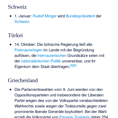
Schweiz
1. Januar:
Rudolf Minger
wird
Bundespräsident
der
Schweiz
.
Türkei
14. Oktober: Die türkische Regierung ließ alle
Freimaurerlogen
im Lande mit der Begründung
auflösen, die
freimaurerischen
Grundsätze seien mit
der
nationalistischen Politik
unvereinbar, und ihr
[
5
]
[
6
]
Eigentum dem Staat übertragen.
Griechenland
Die Parlamentswahlen vom 9. Juni werden von den
Oppositionsparteien und insbesondere der Liberalen
Partei wegen des von der Volkspartei verabschiedeten
Wahlrechts sowie wegen der Todesurteile gegen zwei
prominente liberale Generäle boykottiert. Bei der Wahl
erzielt die Volkspartei von
Panagis Tsaldaris
daher 254