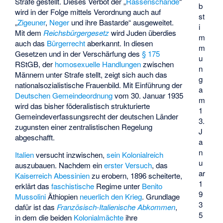
Strafe gestellt. Dieses Verbot der „
Rassenschande
“
b
wird in der Folge mittels Verordnung auch auf
st
„
Zigeuner
,
Neger
und ihre Bastarde“ ausgeweitet.
i
Mit dem
Reichsbürgergesetz
wird Juden überdies
m
auch das
Bürgerrecht
aberkannt. In diesen
m
Gesetzen und in der Verschärfung des
§ 175
u
RStGB, der
homosexuelle Handlungen
zwischen
n
Männern unter Strafe stellt, zeigt sich auch das
g
nationalsozialistische Frauenbild
. Mit Einführung der
a
Deutschen Gemeindeordnung
vom 30. Januar 1935
m
wird das bisher föderalistisch strukturierte
1
Gemeindeverfassungsrecht der deutschen Länder
3.
zugunsten einer zentralistischen Regelung
J
abgeschafft.
a
n
Italien
versucht inzwischen,
sein Kolonialreich
u
auszubauen. Nachdem ein
erster Versuch
, das
ar
Kaiserreich Abessinien
zu erobern, 1896 scheiterte,
1
erklärt das
faschistische
Regime unter
Benito
9
Mussolini
Äthiopien
neuerlich den Krieg
. Grundlage
3
dafür ist das
Französisch-Italienische Abkommen
,
5
in dem die beiden
Kolonialmächte
ihre