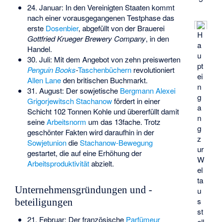
24. Januar: In den Vereinigten Staaten kommt
nach einer vorausgegangenen Testphase das
erste
Dosenbier
, abgefüllt von der Brauerei
H
Gottfried Krueger Brewery Company
, in den
a
Handel.
u
30. Juli: Mit dem Angebot von zehn preiswerten
pt
Penguin Books
-
Taschenbüchern
revolutioniert
ei
Allen Lane
den britischen Buchmarkt.
n
31. August: Der sowjetische
Bergmann
Alexei
g
Grigorjewitsch Stachanow
fördert in einer
a
Schicht 102 Tonnen Kohle und übererfüllt damit
n
seine
Arbeitsnorm
um das 13fache. Trotz
g
geschönter Fakten wird daraufhin in der
z
Sowjetunion
die
Stachanow-Bewegung
ur
gestartet, die auf eine Erhöhung der
W
Arbeitsproduktivität
abzielt.
el
ta
Unternehmensgründungen und -
u
s
beteiligungen
st
21. Februar: Der französische
Parfümeur
ell