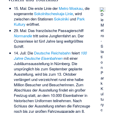
15. Mai: Die erste Linie der
Metro Moskau
, die
sogenannte
Sokolnitscheskaja-Linie
, wird
D
zwischen den Stationen
Sokolniki
und
Park
ie
Kultury
eröffnet.
M
et
29. Mai: Das französische Passagierschiff
ro
Normandie
tritt seine Jungfernfahrt an. Der
-
Ozeanriese ist fünf Jahre lang weltgrößtes
S
Schiff.
ta
14. Juli: Die
Deutsche Reichsbahn
feiert
100
ti
Jahre Deutsche Eisenbahnen
mit einer
o
Jubiläumsausstellung in Nürnberg. Die
n
ursprünglich bis zum September geplante
P
Ausstellung, wird bis zum 13. Oktober
ar
verlängert und verzeichnet rund eine halbe
k
Million Besucher und Besucherinnen. Zum
K
Abschluss der Ausstellung findet ein großer
ul
Festzug statt, an dem 10.000 Eisenbahner in
tu
historischen Uniformen teilnehmen. Nach
ry
Schluss der Ausstellung stehen die Fahrzeuge
c
noch bis zur großen Fahrzeugparade am 8.