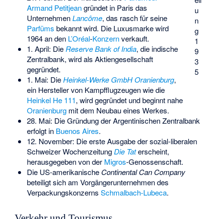
Armand Petitjean
gründet in Paris das
u
Unternehmen
Lancôme
, das rasch für seine
n
Parfüms
bekannt wird. Die Luxusmarke wird
g
1964 an den
L’Oréal
-
Konzern
verkauft.
1
1. April: Die
Reserve Bank of India
, die indische
9
Zentralbank, wird als Aktiengesellschaft
3
gegründet.
5
1. Mai: Die
Heinkel-Werke GmbH Oranienburg
,
ein Hersteller von Kampfflugzeugen wie die
Heinkel He 111
, wird gegründet und beginnt nahe
Oranienburg
mit dem Neubau eines Werkes.
28. Mai: Die Gründung der
Argentinischen Zentralbank
erfolgt in
Buenos Aires
.
12. November: Die erste Ausgabe der sozial-liberalen
Schweizer Wochenzeitung
Die Tat
erscheint,
herausgegeben von der
Migros
-Genossenschaft.
Die US-amerikanische
Continental Can Company
beteiligt sich am Vorgängerunternehmen des
Verpackungskonzerns
Schmalbach-Lubeca
.
Verkehr und Tourismus