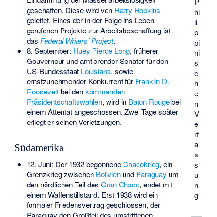
P
geschaffen. Diese wird von
Harry Hopkins
hi
geleitet. Eines der in der Folge ins Leben
li
gerufenen Projekte zur Arbeitsbeschaffung ist
p
das
Federal Writers’ Project
.
pi
8. September:
Huey Pierce Long
, früherer
ni
Gouverneur und amtierender Senator für den
s
US-Bundesstaat
Louisiana
, sowie
c
ernstzunehmender Konkurrent für
Franklin D.
h
Roosevelt
bei den
kommenden
e
Präsidentschaftswahlen
, wird in
Baton Rouge
bei
n
einem Attentat angeschossen. Zwei Tage später
V
erliegt er seinen Verletzungen.
e
rf
a
Südamerika
s
12. Juni: Der 1932 begonnene
Chacokrieg
, ein
s
Grenzkrieg zwischen
Bolivien
und
Paraguay
um
u
den nördlichen Teil des
Gran Chaco
, endet mit
n
einem Waffenstillstand. Erst 1938 wird ein
g
formaler Friedensvertrag geschlossen, der
Paraguay den Großteil des umstrittenen