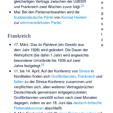
gleichartigen Vertrags zwischen der UdSSR
e
[
2
]
und Frankreich zwei Wochen zuvor folgt.
n
Mai: Bei den Parlamentswahlen wird die
g
Sudetendeutsche Partei
von
Konrad Henlein
e
zur
stimmenstärksten Partei
.
s
e
t
Frankreich
z
17. März: Das
loi Painlevé
(ein Gesetz aus
e
dem Jahr 1928) wird geändert: Die Dauer der
Wehrpflicht (bis dahin 1 Jahr) wird angesichts
besonderer Umstände bis 1939 auf zwei
[
3
]
Jahre festgelegt.
11. bis 14. April: Auf der Konferenz von
Stresa
in
Norditalien finden sich
Großbritannien
,
Frankreich
und
Italien
zu der
Stresa-Konferenz
zusammen und
verpflichten sich, allen weiteren Vertragsbrüchen
Deutschlands gemeinsam entgegenzutreten.
Großbritannien verstößt schon nach zwei Monaten
dagegen, indem es am 18. Juni das
deutsch-britische
Flottenabkommen
abschließt.