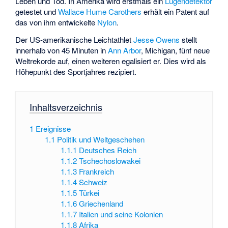
Leben und Tod. In Amerika wird erstmals ein
Lügendetektor
getestet und
Wallace Hume Carothers
erhält ein Patent auf
das von ihm entwickelte
Nylon
.
Der US-amerikanische Leichtathlet
Jesse Owens
stellt
innerhalb von 45 Minuten in
Ann Arbor
, Michigan, fünf neue
Weltrekorde auf, einen weiteren egalisiert er. Dies wird als
Höhepunkt des
Sportjahres
rezipiert.
Inhaltsverzeichnis
1
Ereignisse
1.1
Politik und Weltgeschehen
1.1.1
Deutsches Reich
1.1.2
Tschechoslowakei
1.1.3
Frankreich
1.1.4
Schweiz
1.1.5
Türkei
1.1.6
Griechenland
1.1.7
Italien und seine Kolonien
1.1.8
Afrika