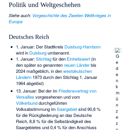
Politik und Weltgeschehen
Siehe auch
:
Vorgeschichte des Zweiten Weltkrieges in
Europa
Deutsches Reich
1. Januar: Der Stadtkreis
Duisburg-Hamborn
wird in
Duisburg
umbenannt.
G
1. Januar:
Stichtag
für den
Einheitswert
(in
e
den später so genannten
neuen Länder
bis
d
2024 maßgeblich, in den
westdeutschen
e
Ländern
1973 durch den Stichtag 1. Januar
n
1964 abgelöst)
k
13. Januar: Bei der im
Friedensvertrag von
m
Versailles
vorgesehenen und vom
ü
Völkerbund
durchgeführten
n
Volksabstimmung im
Saargebiet
sind 90,8 %
z
für die Rückgliederung an das Deutsche
e
Reich, 8,8 % für die Selbständigkeit des
z
Saargebietes und 0,4 % für den Anschluss
u