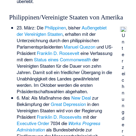
überlebt.
Philippinen/Vereinigte Staaten von Amerika
23. März: Die
Philippinen
, bisher
Außengebiet
der Vereinigten Staaten
, erhalten mit der
U
Unterzeichnung durch den philippinischen
n
Parlamentspräsidenten
Manuel Quezon
und US-
t
Präsident
Franklin D. Roosevelt
eine Verfassung
e
mit dem
Status eines Commonwealth
der
r
Vereinigten Staaten für die Dauer von zehn
z
Jahren. Damit soll ein friedlicher Übergang in die
ei
Unabhängigkeit des Landes gewährleistet
c
werden. Im Oktober werden die ersten
h
Präsidentschaftswahlen abgehalten.
n
6. Mai: Als Maßnahme des
New Deal
zur
u
Bekämpfung der
Great Depression
in den
n
Vereinigten Staaten wird von der Regierung
g
Präsident
Franklin D. Roosevelts
mit der
d
Executive Order
7034 die
Works Progress
e
Administration
als Bundesbehörde zur
r
Eindämmung der Massenarbeitslosigkeit