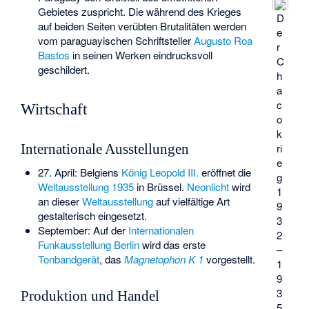
Gebietes zuspricht. Die während des Krieges
D
auf beiden Seiten verübten Brutalitäten werden
e
vom paraguayischen Schriftsteller
Augusto Roa
r
Bastos
in seinen Werken eindrucksvoll
C
geschildert.
h
a
c
Wirtschaft
o
k
ri
Internationale Ausstellungen
e
27. April: Belgiens
König Leopold III.
eröffnet die
g
Weltausstellung 1935
in Brüssel.
Neonlicht
wird
1
an dieser
Weltausstellung
auf vielfältige Art
9
gestalterisch eingesetzt.
3
September: Auf der
Internationalen
2
Funkausstellung Berlin
wird das erste
–
Tonbandgerät
, das
Magnetophon K 1
vorgestellt.
1
9
3
Produktion und Handel
5