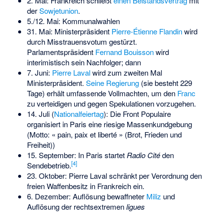
2. Mai: Frankreich schließt
einen Beistandsvertrag
mit
der
Sowjetunion
.
5./12. Mai: Kommunalwahlen
31. Mai: Ministerpräsident
Pierre-Étienne Flandin
wird
durch Misstrauensvotum gestürzt.
Parlamentspräsident
Fernand Bouisson
wird
interimistisch sein Nachfolger; dann
7. Juni:
Pierre Laval
wird zum zweiten Mal
Ministerpräsident.
Seine Regierung
(sie besteht 229
Tage) erhält umfassende Vollmachten, um den
Franc
zu verteidigen und gegen Spekulationen vorzugehen.
14. Juli (
Nationalfeiertag
): Die
Front Populaire
organisiert in Paris eine riesige
Massenkundgebung
(Motto: « pain, paix et liberté » (Brot, Frieden und
Freiheit))
15. September: In Paris startet
Radio Cité
den
[
4
]
Sendebetrieb.
23. Oktober: Pierre Laval schränkt per Verordnung den
freien Waffenbesitz in Frankreich ein.
6. Dezember: Auflösung bewaffneter
Miliz
und
Auflösung der rechtsextremen
ligues