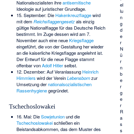
Nationalsozialisten ihre
antisemitische
el
Ideologie auf juristischer Grundlage.
lu
15. September: Die
Hakenkreuzflagge
wird
n
mit dem
Reichsflaggengesetz
als einzig
g
gültige Nationalflagge für das Deutsche Reich
d
bestimmt. Im Zuge dessen wird am 7.
e
November auch eine neue
Kriegsflagge
r
eingeführt, die von der Gestaltung her wieder
N
an die kaiserliche Kriegsflagge angelehnt ist.
ü
Der Entwurf für die neue Flagge stammt
r
offenbar von
Adolf Hitler
selbst.
n
12. Dezember: Auf Veranlassung
Heinrich
b
Himmlers
wird der Verein
Lebensborn
zur
e
Umsetzung der
nationalsozialistischen
r
Rassenhygiene
gegründet.
g
e
r
Tschechoslowakei
R
16. Mai: Die
Sowjetunion
und die
a
Tschechoslowakei
schließen ein
s
Beistandsabkommen
, das dem Muster des
s