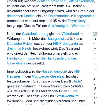
eingeführt; mit dem
deutsch-britischen Flottenabkommen
,
bei dem das britische Parlament mittels Austausch
diplomatischer Noten umgangen wird, wird die Stärke der
deutschen Marine
, die von
Reichsmarine
in
Kriegsmarine
umbenannt wird, auf maximal 35 % der
Royal Navy
festgelegt. Dies ist Teil der
Aufrüstung der Wehrmacht
.
Nach der
Saarabstimmung
gibt der
Völkerbund
mit
Wirkung zum 1. März das
Saargebiet
zurück ans
S
Deutsche Reich
, was von der
NS-Propaganda
als
ti
„
heim ins Reich
“ bezeichnet wird. Das Saarland
m
wird direkt der Reichsführung unterstellt und ein
m
Reichskommissar für die Rückgliederung des
z
Saargebietes
eingesetzt.
et
te
Innenpolitisch wird die
Rassenideologie
des
NS-
l
Regimes
in den
Nürnberger Gesetzen
legistisch
z
festgeschrieben. Erstmals wird der Begriff „
Jude
“
ur
gesetzlich definiert; mit dem
Gesetz zum Schutze
S
des deutschen Blutes und der deutschen Ehre
a
werden die Eheschließung und
Sexualkontakte
ar
zwischen Juden und Nichtjuden verboten und unter
a