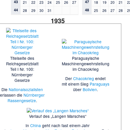
43
47
21
22
23
24
25
26
27
18
19
20
21
2
44
48
28
29
30
31
25
26
27
28
2
1935
Titelseite des
Paraguayische
Reichsgesetzblatt
Maschinengewehrstellung
Teil I Nr. 100:
im Chacokrieg
Nürnberger
Der
Chacokrieg
endet
Gesetze
mit einem Sieg
Paraguays
Die
Nationalsozialisten
über
Bolivien
.
erlassen die
Nürnberger
Rassengesetze
.
Verlauf des „Langen Marsches“
In
China
geht nach fast einem Jahr