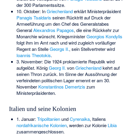
der 300 Parlamentssitze.
10. Oktober: In
Griechenland
erklärt Ministerpräsident
Panagis Tsaldaris
seinen Rücktritt auf Druck der
Armeeführung um den Chef des Generalstabes
General
Alexandros Papagos
, die eine Rückkehr zur
Monarchie wünscht. Kriegsminister
Georgios Kondylis
folgt ihm im Amt nach und wird zugleich vorläufiger
Regent an Stelle
Georgs II.
, sein Stellvertreter wird
Ioannis Theotokis
.
3. November: Die 1924 proklamierte Republik wird
aufgelöst. König
Georg II.
von
Griechenland
kehrt auf
seinen Thron zurück. Im Sinne der Aussöhnung der
verfeindeten politischen Lager ernennt er am 30.
November
Konstantinos Demertzis
zum
Ministerpräsidenten.
Italien und seine Kolonien
1. Januar:
Tripolitanien
und
Cyrenaika
, Italiens
nordafrikanische Kolonien
, werden zur Kolonie
Libia
zusammengeschlossen.