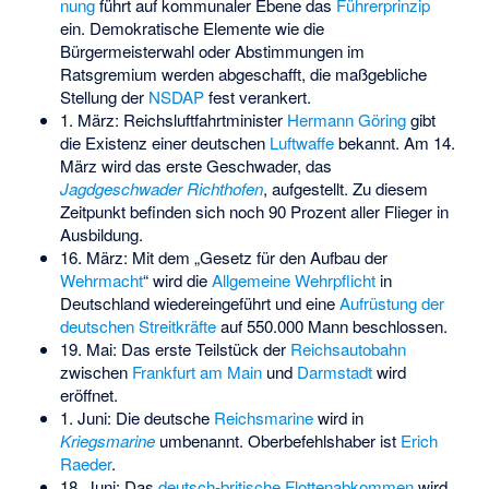
nung
führt auf kommunaler Ebene das
Führerprinzip
ein. Demokratische Elemente wie die
Bürgermeisterwahl oder Abstimmungen im
Ratsgremium werden abgeschafft, die maßgebliche
Stellung der
NSDAP
fest verankert.
1. März: Reichsluftfahrtminister
Hermann Göring
gibt
die Existenz einer deutschen
Luftwaffe
bekannt. Am 14.
März wird das erste Geschwader, das
Jagdgeschwader Richthofen
, aufgestellt. Zu diesem
Zeitpunkt befinden sich noch 90 Prozent aller Flieger in
Ausbildung.
16. März: Mit dem „Gesetz für den Aufbau der
Wehrmacht
“ wird die
Allgemeine Wehrpflicht
in
Deutschland wiedereingeführt und eine
Aufrüstung der
deutschen Streitkräfte
auf 550.000 Mann beschlossen.
19. Mai: Das erste Teilstück der
Reichsautobahn
zwischen
Frankfurt am Main
und
Darmstadt
wird
eröffnet.
1. Juni: Die deutsche
Reichsmarine
wird in
Kriegsmarine
umbenannt. Oberbefehlshaber ist
Erich
Raeder
.
18. Juni: Das
deutsch-britische Flottenabkommen
wird