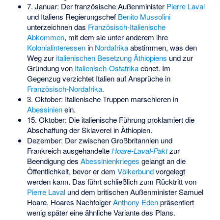
7. Januar: Der französische Außenminister
Pierre Laval
und Italiens Regierungschef
Benito Mussolini
unterzeichnen das
Französisch-Italienische
Abkommen
, mit dem sie unter anderem ihre
Kolonialinteressen
in
Nordafrika
abstimmen, was den
Weg zur
italienischen Besetzung Äthiopiens
und zur
Gründung von
Italienisch-Ostafrika
ebnet. Im
Gegenzug verzichtet Italien auf Ansprüche in
Französisch-Nordafrika
.
3. Oktober: Italienische Truppen marschieren in
Abessinien
ein.
15. Oktober: Die italienische Führung proklamiert die
Abschaffung der Sklaverei in Äthiopien.
Dezember: Der zwischen Großbritannien und
Frankreich ausgehandelte
Hoare-Laval-Pakt
zur
Beendigung des
Abessinienkrieges
gelangt an die
Öffentlichkeit, bevor er dem
Völkerbund
vorgelegt
werden kann. Das führt schließlich zum Rücktritt von
Pierre Laval
und dem britischen Außenminister
Samuel
Hoare
. Hoares Nachfolger
Anthony Eden
präsentiert
wenig später eine ähnliche Variante des Plans.