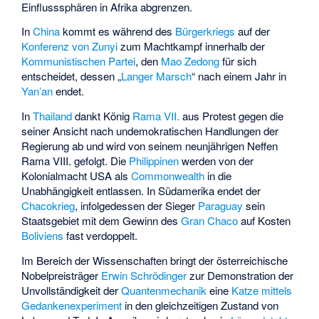
Einflusssphären in Afrika abgrenzen.
In
China
kommt es während des
Bürgerkriegs
auf der
Konferenz von Zunyi
zum Machtkampf innerhalb der
Kommunistischen Partei
, den
Mao Zedong
für sich
entscheidet, dessen „
Langer Marsch
“ nach einem Jahr in
Yan’an
endet.
In
Thailand
dankt König
Rama VII.
aus Protest gegen die
seiner Ansicht nach undemokratischen Handlungen der
Regierung ab und wird von seinem neunjährigen Neffen
Rama VIII.
gefolgt. Die
Philippinen
werden von der
Kolonialmacht USA als
Commonwealth
in die
Unabhängigkeit entlassen. In Südamerika endet der
Chacokrieg
, infolgedessen der Sieger
Paraguay
sein
Staatsgebiet mit dem Gewinn des
Gran Chaco
auf Kosten
Boliviens
fast verdoppelt.
Im Bereich der Wissenschaften bringt der österreichische
Nobelpreisträger
Erwin Schrödinger
zur Demonstration der
Unvollständigkeit der
Quantenmechanik
eine
Katze mittels
Gedankenexperiment
in den gleichzeitigen Zustand von