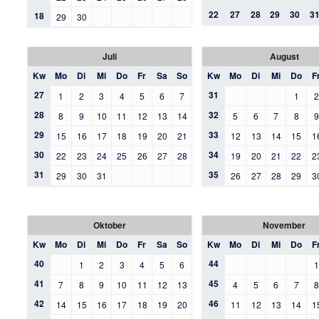
22
27
28
29
30
3
18
29
30
Juli
August
Kw
Mo
Di
Mi
Do
Fr
Sa
So
Kw
Mo
Di
Mi
Do
F
27
31
1
2
3
4
5
6
7
1
28
32
8
9
10
11
12
13
14
5
6
7
8
29
33
15
16
17
18
19
20
21
12
13
14
15
1
30
34
22
23
24
25
26
27
28
19
20
21
22
2
31
35
29
30
31
26
27
28
29
3
Oktober
November
Kw
Mo
Di
Mi
Do
Fr
Sa
So
Kw
Mo
Di
Mi
Do
F
40
44
1
2
3
4
5
6
41
45
7
8
9
10
11
12
13
4
5
6
7
42
46
14
15
16
17
18
19
20
11
12
13
14
1