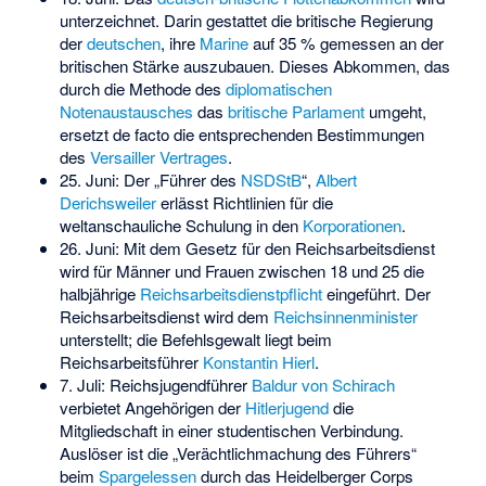
unterzeichnet. Darin gestattet die britische Regierung
der
deutschen
, ihre
Marine
auf 35 % gemessen an der
britischen Stärke auszubauen. Dieses Abkommen, das
durch die Methode des
diplomatischen
Notenaustausches
das
britische Parlament
umgeht,
ersetzt de facto die entsprechenden Bestimmungen
des
Versailler Vertrages
.
25. Juni: Der „Führer des
NSDStB
“,
Albert
Derichsweiler
erlässt Richtlinien für die
weltanschauliche Schulung in den
Korporationen
.
26. Juni: Mit dem
Gesetz für den Reichsarbeitsdienst
wird für Männer und Frauen zwischen 18 und 25 die
halbjährige
Reichsarbeitsdienstpflicht
eingeführt. Der
Reichsarbeitsdienst wird dem
Reichsinnenminister
unterstellt; die Befehlsgewalt liegt beim
Reichsarbeitsführer
Konstantin Hierl
.
7. Juli: Reichsjugendführer
Baldur von Schirach
verbietet Angehörigen der
Hitlerjugend
die
Mitgliedschaft in einer studentischen Verbindung.
Auslöser ist die „Verächtlichmachung des Führers“
beim
Spargelessen
durch das Heidelberger Corps