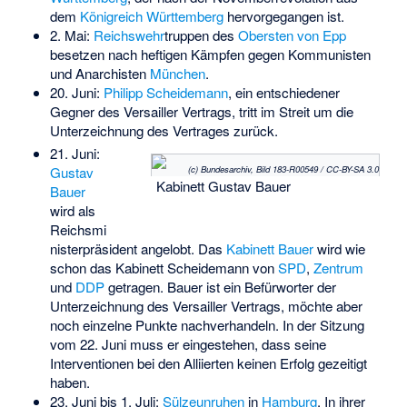
dem
Königreich Württemberg
hervorgegangen ist.
2. Mai:
Reichswehr
truppen des
Obersten von Epp
besetzen nach heftigen Kämpfen gegen Kommunisten
und Anarchisten
München
.
20. Juni:
Philipp Scheidemann
, ein entschiedener
Gegner des Versailler Vertrags, tritt im Streit um die
Unterzeichnung des Vertrages zurück.
21. Juni:
(c) Bundesarchiv, Bild 183-R00549 / CC-BY-SA 3.0
Gustav
Kabinett Gustav Bauer
Bauer
wird als
Reichsmi
nisterpräsident angelobt. Das
Kabinett Bauer
wird wie
schon das Kabinett Scheidemann von
SPD
,
Zentrum
und
DDP
getragen. Bauer ist ein Befürworter der
Unterzeichnung des Versailler Vertrags, möchte aber
noch einzelne Punkte nachverhandeln. In der Sitzung
vom 22. Juni muss er eingestehen, dass seine
Interventionen bei den Alliierten keinen Erfolg gezeitigt
haben.
23. Juni bis 1. Juli:
Sülzeunruhen
in
Hamburg
. In ihrer