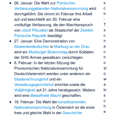
s
26. Januar: Die Wahl zur
Polnischen
c
Verfassunggebenden Nationalversammlung
wird
h
durchgeführt. Sie nimmt im Februar ihre Arbeit
-
auf und beschließt am 20. Februar eine
T
vorläufige Verfassung, die den Machtanspruch
s
von
Józef Piłsudski
als Staatschef der
Zweiten
c
Polnische Republik
bestätigt.
h
27. Januar: Eine Demonstration von
e
Sloweniendeutschen
in
Marburg an der Drau
c
wird am
Marburger Blutsonntag
durch Soldaten
h
der
SHS-Armee
gewaltsam zerschlagen.
o
6. Februar: In der letzten Sitzung der
sl
Provisorischen Nationalversammlung für
o
Deutschösterreich werden unter anderem ein
w
Staatsrechnungshof
und ein
a
Verwaltungsgerichtshof
errichtet sowie die
ki
Volljährigkeit
auf 21 Jahre herabgesetzt. Weiters
s
wird eine
Bewaffnete Macht
geschaffen.
c
16. Februar: Die Wahl der
konstituierenden
h
Nationalversammlung
in Österreich ist die erste
e
freie und gleiche Wahl in der
Geschichte