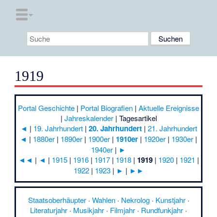
1919
Portal Geschichte
|
Portal Biografien
|
Aktuelle Ereignisse
|
Jahreskalender
|
Tagesartikel
◄
|
19. Jahrhundert
|
20. Jahrhundert
|
21. Jahrhundert
◄
|
1880er
|
1890er
|
1900er
|
1910er
|
1920er
|
1930er
|
1940er
|
►
◄◄
|
◄
|
1915
|
1916
|
1917
|
1918
|
1919
|
1920
|
1921
|
1922
|
1923
|
►
|
►►
Staatsoberhäupter
·
Wahlen
·
Nekrolog
·
Kunstjahr
·
Literaturjahr
·
Musikjahr
·
Filmjahr
·
Rundfunkjahr
·