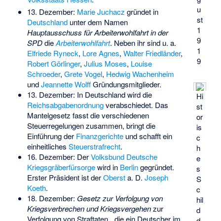
u
13. Dezember:
Marie Juchacz
gründet in
st
Deutschland
unter dem Namen
1
Hauptausschuss für Arbeiterwohlfahrt in der
9
SPD
die
Arbeiterwohlfahrt
. Neben ihr sind u. a.
1
Elfriede Ryneck
,
Lore Agnes
,
Walter Friedländer
,
9
Robert Görlinger
,
Julius Moses
,
Louise
Schroeder
,
Grete Vogel
,
Hedwig Wachenheim
und
Jeannette Wolff
Gründungsmitglieder.
13. Dezember: In Deutschland wird die
Hi
Reichsabgabenordnung
verabschiedet. Das
st
Mantelgesetz fasst die verschiedenen
or
Steuerregelungen zusammen, bringt die
is
Einführung der
Finanzgerichte
und schafft ein
c
einheitliches
Steuerstrafrecht
.
h
16. Dezember: Der
Volksbund Deutsche
e
Kriegsgräberfürsorge
wird in
Berlin
gegründet.
s
Erster Präsident ist der
Oberst
a. D.
Joseph
S
Koeth
.
c
18. Dezember:
Gesetz zur Verfolgung von
hil
Kriegsverbrechen und Kriegsvergehen
zur
d
Verfolgung von Straftaten, „die ein Deutscher im
d