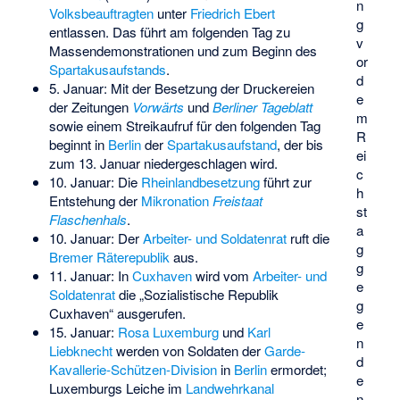
n
Volksbeauftragten
unter
Friedrich Ebert
g
entlassen. Das führt am folgenden Tag zu
v
Massendemonstrationen und zum Beginn des
or
Spartakusaufstands
.
d
5. Januar: Mit der Besetzung der Druckereien
e
der Zeitungen
Vorwärts
und
Berliner Tageblatt
m
sowie einem Streikaufruf für den folgenden Tag
R
beginnt in
Berlin
der
Spartakusaufstand
, der bis
ei
zum 13. Januar niedergeschlagen wird.
c
10. Januar: Die
Rheinlandbesetzung
führt zur
h
Entstehung der
Mikronation
Freistaat
st
Flaschenhals
.
a
10. Januar: Der
Arbeiter- und Soldatenrat
ruft die
g
Bremer Räterepublik
aus.
g
11. Januar: In
Cuxhaven
wird vom
Arbeiter- und
e
Soldatenrat
die „Sozialistische Republik
g
Cuxhaven“ ausgerufen.
e
15. Januar:
Rosa Luxemburg
und
Karl
n
Liebknecht
werden von Soldaten der
Garde-
d
Kavallerie-Schützen-Division
in
Berlin
ermordet;
e
Luxemburgs Leiche im
Landwehrkanal
n