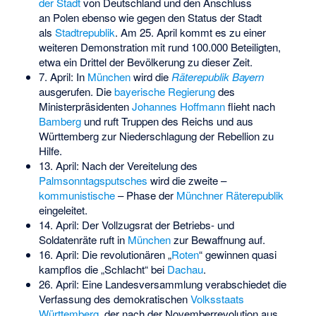
der Stadt
von Deutschland und den Anschluss
an Polen ebenso wie gegen den Status der Stadt
als
Stadtrepublik
. Am 25. April kommt es zu einer
weiteren Demonstration mit rund 100.000 Beteiligten,
etwa ein Drittel der Bevölkerung zu dieser Zeit.
7. April: In
München
wird die
Räterepublik Bayern
ausgerufen. Die
bayerische Regierung
des
Ministerpräsidenten
Johannes Hoffmann
flieht nach
Bamberg
und ruft Truppen des Reichs und aus
Württemberg zur Niederschlagung der Rebellion zu
Hilfe.
13. April: Nach der Vereitelung des
Palmsonntagsputsches
wird die zweite –
kommunistische
– Phase der
Münchner Räterepublik
eingeleitet.
14. April: Der Vollzugsrat der Betriebs- und
Soldatenräte ruft in
München
zur Bewaffnung auf.
16. April: Die revolutionären „
Roten
“ gewinnen quasi
kampflos die „Schlacht“ bei
Dachau
.
26. April: Eine Landesversammlung verabschiedet die
Verfassung des demokratischen
Volksstaats
Württemberg
, der nach der Novemberrevolution aus