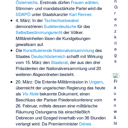
n
Österreichs
. Erstmals dürfen
Frauen wählen
.
G
Stimmen- und mandatsstärkste Partei wird die
r
SDAPÖ
unter Staatskanzler
Karl Renner
.
e
4. März: In der
Tschechoslowakei
n
demonstrieren
Sudetendeutsche
für das
z
Selbstbestimmungsrecht
der Völker.
k
Militäreinheiten lösen die Kundgebungen
ri
gewaltsam auf.
e
Die
Konstituierende Nationalversammlung
des
g
Staates
Deutschösterreich
schafft mit Wirkung
s
vom 15. März den
Staatsrat
, der aus den drei
Präsidenten der Nationalversammlung und 20
weiteren Abgeordneten besteht.
Fr
20. März: Die Entente-Militärmission in
Ungarn
,
a
überreicht der ungarischen Regierung das heute
u
als
Vix-Note
bekannte Dokument, einen
e
Beschluss der Pariser Friedenskonferenz vom
n
26. Februar, mittels dessen eine militärische
w
Räumung Ostungarns bis einschließlich
ä
Debrecen und Szeged innerhalb von 36 Stunden
hl
verlangt wird. Da Premierminister
Dénes