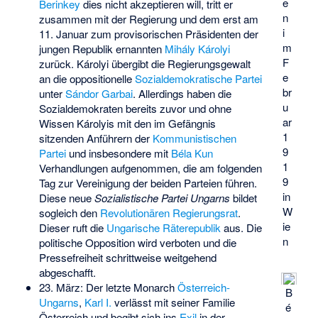
e
Berinkey
dies nicht akzeptieren will, tritt er
n
zusammen mit der Regierung und dem erst am
i
11. Januar zum provisorischen Präsidenten der
m
jungen Republik ernannten
Mihály Károlyi
F
zurück. Károlyi übergibt die Regierungsgewalt
e
an die oppositionelle
Sozialdemokratische Partei
br
unter
Sándor Garbai
. Allerdings haben die
u
Sozialdemokraten bereits zuvor und ohne
ar
Wissen Károlyis mit den im Gefängnis
1
sitzenden Anführern der
Kommunistischen
9
Partei
und insbesondere mit
Béla Kun
1
Verhandlungen aufgenommen, die am folgenden
9
Tag zur Vereinigung der beiden Parteien führen.
in
Diese neue
Sozialistische Partei Ungarns
bildet
W
sogleich den
Revolutionären Regierungsrat
.
ie
Dieser ruft die
Ungarische Räterepublik
aus. Die
n
politische Opposition wird verboten und die
Pressefreiheit schrittweise weitgehend
abgeschafft.
23. März: Der letzte Monarch
Österreich-
B
Ungarns
,
Karl I.
verlässt mit seiner Familie
é
Österreich und begibt sich ins
Exil
in der