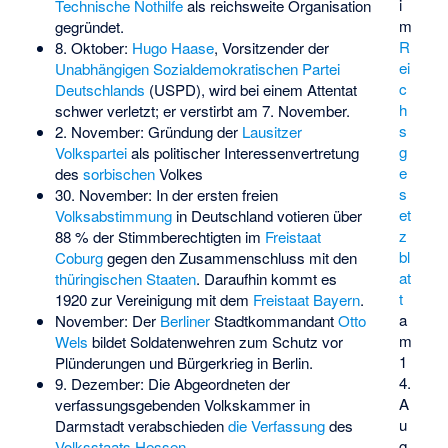
i
Technische Nothilfe
als reichsweite Organisation
m
gegründet.
R
8. Oktober:
Hugo Haase
, Vorsitzender der
ei
Unabhängigen Sozialdemokratischen Partei
c
Deutschlands
(USPD), wird bei einem Attentat
h
schwer verletzt; er verstirbt am 7. November.
s
2. November: Gründung der
Lausitzer
g
Volkspartei
als politischer Interessenvertretung
e
des
sorbischen
Volkes
s
30. November: In der ersten freien
et
Volksabstimmung
in Deutschland votieren über
z
88 % der Stimmberechtigten im
Freistaat
bl
Coburg
gegen den Zusammenschluss mit den
at
thüringischen Staaten
. Daraufhin kommt es
t
1920 zur Vereinigung mit dem
Freistaat Bayern
.
a
November: Der
Berliner
Stadtkommandant
Otto
m
Wels
bildet Soldatenwehren zum Schutz vor
1
Plünderungen und Bürgerkrieg in Berlin.
4.
9. Dezember: Die Abgeordneten der
A
verfassungsgebenden Volkskammer in
u
Darmstadt verabschieden
die Verfassung
des
g
Volksstaats Hessen
.