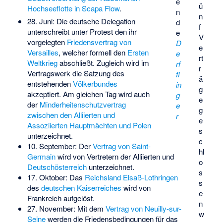
e
ü
Hochseeflotte in Scapa Flow
.
n
n
28. Juni: Die deutsche Delegation
d
f
unterschreibt unter Protest den ihr
e
V
vorgelegten
Friedensvertrag von
D
e
Versailles
, welcher formell den
Ersten
e
rt
Weltkrieg
abschließt. Zugleich wird im
rf
r
Vertragswerk die Satzung des
fl
ä
entstehenden
Völkerbundes
in
g
akzeptiert. Am gleichen Tag wird auch
g
e
der
Minderheitenschutzvertrag
e
g
zwischen den Alliierten und
r
e
Assoziierten Hauptmächten und Polen
s
unterzeichnet.
c
10. September: Der
Vertrag von Saint-
hl
Germain
wird von Vertretern der Alliierten und
o
Deutschösterreich
unterzeichnet.
s
17. Oktober: Das
Reichsland Elsaß-Lothringen
s
des
deutschen Kaiserreiches
wird von
e
Frankreich aufgelöst.
n
27. November: Mit dem
Vertrag von Neuilly-sur-
w
Seine
werden die Friedensbedingungen für das