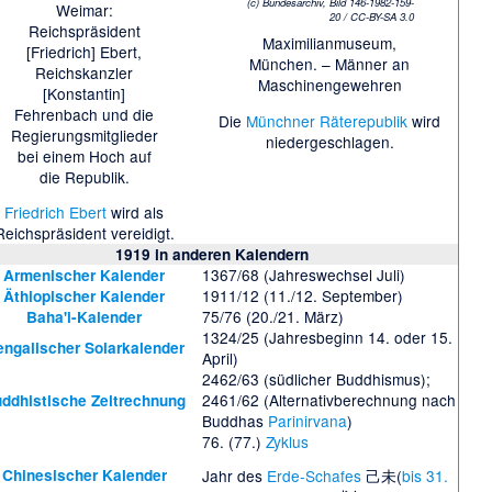
(c) Bundesarchiv, Bild 146-1982-159-
Weimar:
20 / CC-BY-SA 3.0
Reichspräsident
Maximilianmuseum,
[Friedrich] Ebert,
München. – Männer an
Reichskanzler
Maschinengewehren
[Konstantin]
Fehrenbach und die
Die
Münchner Räterepublik
wird
Regierungsmitglieder
niedergeschlagen.
bei einem Hoch auf
die Republik.
Friedrich Ebert
wird als
Reichspräsident vereidigt.
1919
in anderen Kalendern
1367/68 (Jahreswechsel Juli)
Armenischer Kalender
1911/12 (11./12. September)
Äthiopischer Kalender
75/76 (20./21. März)
Baha'i-Kalender
1324/25 (Jahresbeginn 14. oder 15.
ngalischer Solarkalender
April)
2462/63 (südlicher Buddhismus);
2461/62 (Alternativberechnung nach
ddhistische Zeitrechnung
Buddhas
Parinirvana
)
76. (77.)
Zyklus
Chinesischer Kalender
Jahr des
Erde-Schafes
己未(
bis 31.