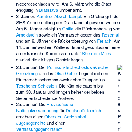
niedergeschlagen wird. Am 6. März wird die Stadt
endgültig in
Bratislava
umbenannt.
3. Jänner:
Kärntner Abwehrkampf
: Ein Großangriff der
SHS-Armee
entlang der Drau kann abgewehrt werden.
Am 5. Jänner erfolgt im
Gailtal
die Rückeroberung von
Arnoldstein
sowie ein Vormarsch gegen das
Rosental
und am 8. Jänner die Rückeroberung von
Ferlach
. Am
14. Jänner wird ein Waffenstillstand geschlossen, eine
amerikanische Kommission unter
Sherman Miles
studiert die strittigen Gebietsfragen.
23. Januar: Der
Polnisch-Tschechoslowakische
K
Grenzkrieg
um das
Olsa-Gebiet
beginnt mit dem
a
Einmarsch tschechoslowakischer Truppen ins
rt
Teschener Schlesien
. Die Kämpfe dauern bis
e
zum 30. Januar und bringen keiner der beiden
d
Seiten entscheidende Vorteile.
e
25. Jänner: Die
Provisorische
s
Nationalversammlung
für
Deutschösterreich
P
errichtet einen
Obersten Gerichtshof
,
ol
Jugendgerichte
und einen
ni
Verfassungsgerichtshof
.