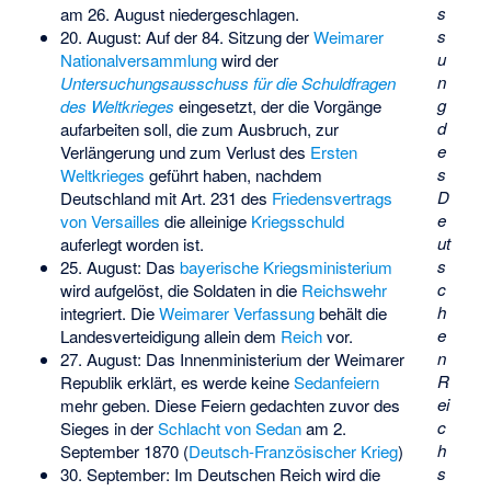
s
am 26. August niedergeschlagen.
s
20. August: Auf der 84. Sitzung der
Weimarer
u
Nationalversammlung
wird der
n
Untersuchungsausschuss für die Schuldfragen
g
des Weltkrieges
eingesetzt, der die Vorgänge
d
aufarbeiten soll, die zum Ausbruch, zur
e
Verlängerung und zum Verlust des
Ersten
s
Weltkrieges
geführt haben, nachdem
D
Deutschland mit Art. 231 des
Friedensvertrags
e
von Versailles
die alleinige
Kriegsschuld
ut
auferlegt worden ist.
s
25. August: Das
bayerische Kriegsministerium
c
wird aufgelöst, die Soldaten in die
Reichswehr
h
integriert. Die
Weimarer Verfassung
behält die
e
Landesverteidigung allein dem
Reich
vor.
n
27. August: Das Innenministerium der Weimarer
R
Republik erklärt, es werde keine
Sedanfeiern
ei
mehr geben. Diese Feiern gedachten zuvor des
c
Sieges in der
Schlacht von Sedan
am 2.
h
September 1870 (
Deutsch-Französischer Krieg
)
s
30. September: Im Deutschen Reich wird die