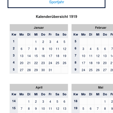
Sportjahr
Kalenderübersicht 1919
Januar
Februar
Kw
Mo
Di
Mi
Do
Fr
Sa
So
Kw
Mo
Di
Mi
Do
F
1
5
1
2
3
4
5
2
6
6
7
8
9
10
11
12
3
4
5
6
3
7
13
14
15
16
17
18
19
10
11
12
13
1
4
8
20
21
22
23
24
25
26
17
18
19
20
2
5
9
27
28
29
30
31
24
25
26
27
2
April
Mai
Kw
Mo
Di
Mi
Do
Fr
Sa
So
Kw
Mo
Di
Mi
Do
F
14
18
1
2
3
4
5
6
1
15
19
7
8
9
10
11
12
13
5
6
7
8