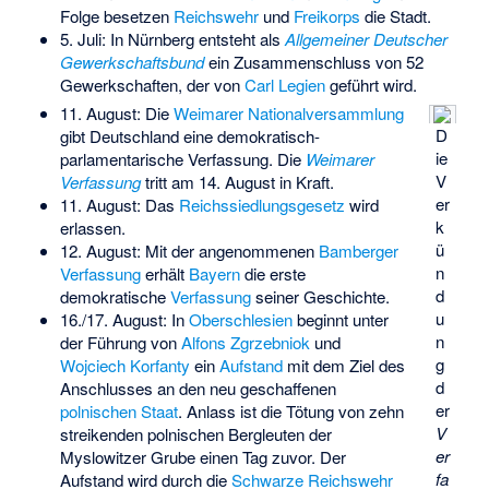
Folge besetzen
Reichswehr
und
Freikorps
die Stadt.
5. Juli: In Nürnberg entsteht als
Allgemeiner Deutscher
Gewerkschaftsbund
ein Zusammenschluss von 52
Gewerkschaften, der von
Carl Legien
geführt wird.
11. August: Die
Weimarer Nationalversammlung
D
gibt Deutschland eine demokratisch-
ie
parlamentarische Verfassung. Die
Weimarer
V
Verfassung
tritt am 14. August in Kraft.
er
11. August: Das
Reichssiedlungsgesetz
wird
k
erlassen.
ü
12. August: Mit der angenommenen
Bamberger
n
Verfassung
erhält
Bayern
die erste
d
demokratische
Verfassung
seiner Geschichte.
u
16./17. August: In
Oberschlesien
beginnt unter
n
der Führung von
Alfons Zgrzebniok
und
g
Wojciech Korfanty
ein
Aufstand
mit dem Ziel des
d
Anschlusses an den neu geschaffenen
er
polnischen Staat
. Anlass ist die Tötung von zehn
V
streikenden polnischen Bergleuten der
er
Myslowitzer Grube einen Tag zuvor. Der
fa
Aufstand wird durch die
Schwarze Reichswehr