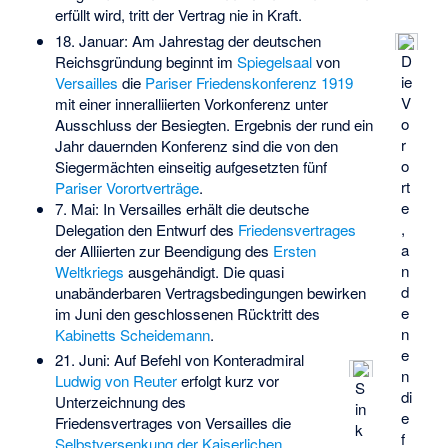
erfüllt wird, tritt der Vertrag nie in Kraft.
18. Januar: Am Jahrestag der deutschen
D
Reichsgründung beginnt im
Spiegelsaal
von
ie
Versailles
die
Pariser Friedenskonferenz 1919
V
mit einer inneralliierten Vorkonferenz unter
o
Ausschluss der Besiegten. Ergebnis der rund ein
r
Jahr dauernden Konferenz sind die von den
o
Siegermächten einseitig aufgesetzten fünf
rt
Pariser Vorortverträge
.
e
7. Mai: In Versailles erhält die deutsche
,
Delegation den Entwurf des
Friedensvertrages
a
der Alliierten zur Beendigung des
Ersten
n
Weltkriegs
ausgehändigt. Die quasi
d
unabänderbaren Vertragsbedingungen bewirken
e
im Juni den geschlossenen Rücktritt des
n
Kabinetts Scheidemann
.
e
21. Juni: Auf Befehl von Konteradmiral
n
Ludwig von Reuter
erfolgt kurz vor
S
di
Unterzeichnung des
in
e
Friedensvertrages von Versailles die
k
f
Selbstversenkung der Kaiserlichen