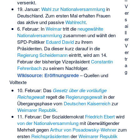
versenkt.
V
19. Januar:
Wahl zur Nationalversammlung
in
er
Deutschland. Zum ersten Mal erhalten Frauen
s
das aktive und passive
Wahlrecht
.
ai
6. Februar: In
Weimar
tritt die
neugewählte
ll
Nationalversammlung
zusammen und wählt den
er
SPD-Politiker
Eduard David
zu ihrem
V
Präsidenten. Da dieser kurz darauf in die
er
Regierung Scheidemann
eintritt, wird am 14.
tr
Februar der bisherige Vizepräsident
Constantin
a
Fehrenbach
zu seinem Nachfolger.
g
Wikisource: Eröffnungsrede
– Quellen und
Volltexte
10. Februar: Das
Gesetz über die vorläufige
Reichsgewalt
regelt die
Regierungsgewalt
in der
Übergangsphase vom
Deutschen Kaiserreich
zur
Weimarer Republik
.
11. Februar: Der Sozialdemokrat
Friedrich Ebert
wird
von der Nationalversammlung
mit überwältigender
Mehrheit gegen
Arthur von Posadowsky-Wehner
zum
ersten
Reichspräsidenten
der
Weimarer Republik