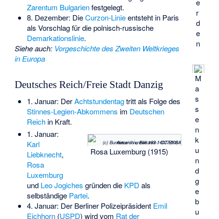
e
Zarentum Bulgarien
festgelegt.
r
8. Dezember: Die
Curzon-Linie
entsteht in Paris
d
als Vorschlag für die polnisch-russische
e
Demarkationslinie
.
n
Siehe auch
:
Vorgeschichte des Zweiten Weltkrieges
in Europa
M
Deutsches Reich/Freie Stadt Danzig
a
s
1. Januar: Der
Achtstundentag
tritt als Folge des
s
Stinnes-Legien-Abkommens
im
Deutschen
e
Reich
in Kraft.
n
1. Januar:
k
(c) Bundesarchiv, Bild 183-14077-006 / Autor/-in unbekannt
/ CC-BY-SA
Karl
u
Rosa Luxemburg (1915)
Liebknecht
,
n
Rosa
d
Luxemburg
g
und
Leo Jogiches
gründen die
KPD
als
e
selbständige
Partei
.
b
4. Januar: Der Berliner Polizeipräsident
Emil
u
Eichhorn
(
USPD
) wird vom
Rat der