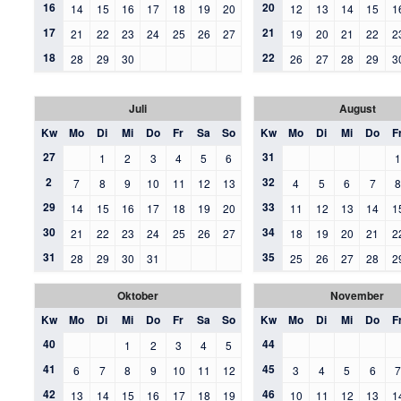
16
20
14
15
16
17
18
19
20
12
13
14
15
1
17
21
21
22
23
24
25
26
27
19
20
21
22
2
18
22
28
29
30
26
27
28
29
3
Juli
August
Kw
Mo
Di
Mi
Do
Fr
Sa
So
Kw
Mo
Di
Mi
Do
F
27
31
1
2
3
4
5
6
2
32
7
8
9
10
11
12
13
4
5
6
7
29
33
14
15
16
17
18
19
20
11
12
13
14
1
30
34
21
22
23
24
25
26
27
18
19
20
21
2
31
35
28
29
30
31
25
26
27
28
2
Oktober
November
Kw
Mo
Di
Mi
Do
Fr
Sa
So
Kw
Mo
Di
Mi
Do
F
40
44
1
2
3
4
5
41
45
6
7
8
9
10
11
12
3
4
5
6
42
46
13
14
15
16
17
18
19
10
11
12
13
1