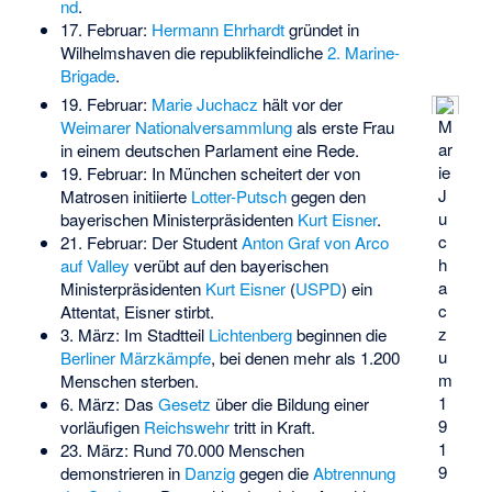
nd
.
17. Februar:
Hermann Ehrhardt
gründet in
Wilhelmshaven die republikfeindliche
2. Marine-
Brigade
.
19. Februar:
Marie Juchacz
hält vor der
M
Weimarer Nationalversammlung
als erste Frau
ar
in einem deutschen Parlament eine Rede.
ie
19. Februar: In München scheitert der von
J
Matrosen initiierte
Lotter-Putsch
gegen den
u
bayerischen Ministerpräsidenten
Kurt Eisner
.
c
21. Februar: Der Student
Anton Graf von Arco
h
auf Valley
verübt auf den bayerischen
a
Ministerpräsidenten
Kurt Eisner
(
USPD
) ein
c
Attentat, Eisner stirbt.
z
3. März: Im Stadtteil
Lichtenberg
beginnen die
u
Berliner Märzkämpfe
, bei denen mehr als 1.200
m
Menschen sterben.
1
6. März: Das
Gesetz
über die Bildung einer
9
vorläufigen
Reichswehr
tritt in Kraft.
1
23. März: Rund 70.000 Menschen
9
demonstrieren in
Danzig
gegen die
Abtrennung