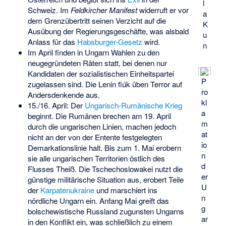
l
Schweiz. Im
Feldkircher Manifest
widerruft er vor
a
dem Grenzübertritt seinen Verzicht auf die
K
Ausübung der Regierungsgeschäfte, was alsbald
u
Anlass für das
Habsburger-Gesetz
wird.
n
Im April finden in Ungarn Wahlen zu den
neugegründeten Räten statt, bei denen nur
Kandidaten der sozialistischen Einheitspartei
P
zugelassen sind. Die
Lenin fiúk
üben Terror auf
ro
Andersdenkende aus.
kl
15./16. April: Der
Ungarisch-Rumänische Krieg
a
beginnt. Die Rumänen brechen am 19. April
m
durch die ungarischen Linien, machen jedoch
at
nicht an der von der Entente festgelegten
io
Demarkationslinie halt. Bis zum 1. Mai erobern
n
sie alle ungarischen Territorien östlich des
d
Flusses Theiß. Die Tschechoslowakei nutzt die
er
günstige militärische Situation aus, erobert Teile
U
der
Karpatenukraine
und marschiert ins
n
nördliche Ungarn ein. Anfang Mai greift das
g
bolschewistische Russland zugunsten Ungarns
ar
in den Konflikt ein, was schließlich zu einem