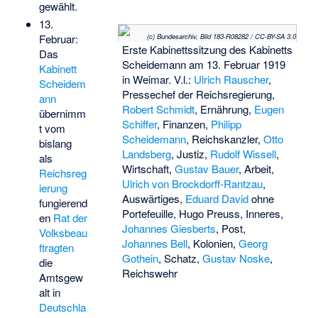
gewählt.
13.
(c) Bundesarchiv, Bild 183-R08282 / CC-BY-SA 3.0
Februar:
Erste Kabinettssitzung des Kabinetts
Das
Scheidemann am 13. Februar 1919
Kabinett
in Weimar. V.l.:
Ulrich Rauscher
,
Scheidem
Pressechef der Reichsregierung,
ann
Robert Schmidt
, Ernährung,
Eugen
übernimm
Schiffer
, Finanzen,
Philipp
t vom
Scheidemann
, Reichskanzler,
Otto
bislang
Landsberg
, Justiz,
Rudolf Wissell
,
als
Wirtschaft,
Gustav Bauer
, Arbeit,
Reichsreg
Ulrich von Brockdorff-Rantzau
,
ierung
Auswärtiges,
Eduard David
ohne
fungierend
Portefeuille,
Hugo Preuss
, Inneres,
en
Rat der
Johannes Giesberts
, Post,
Volksbeau
Johannes Bell
, Kolonien,
Georg
ftragten
Gothein
, Schatz,
Gustav Noske
,
die
Reichswehr
Amtsgew
alt in
Deutschla