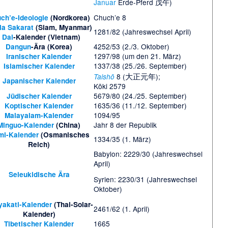
Januar
Erde-Pferd 戊午)
Chuch’e 8
ch’e-Ideologie
(Nordkorea)
la Sakarat
(Siam, Myanmar)
1281/82 (Jahreswechsel April)
/
Dai
-Kalender (Vietnam)
4252/53 (2./3. Oktober)
Dangun
-Ära (Korea)
1297/98 (um den 21. März)
Iranischer Kalender
1337/38 (25./26. September)
Islamischer Kalender
大正元年
8 (
);
Taishō
Japanischer Kalender
Kōki 2579
5679/80 (24./25. September)
Jüdischer Kalender
1635/36 (11./12. September)
Koptischer Kalender
1094/95
Malayalam-Kalender
Jahr 8 der Republik
Minguo-Kalender
(China)
mi-Kalender
(Osmanisches
1334/35 (1. März)
Reich)
Babylon: 2229/30 (Jahreswechsel
April)
Seleukidische Ära
Syrien: 2230/31 (Jahreswechsel
Oktober)
yakati-Kalender
(Thai-Solar-
2461/62 (1. April)
Kalender)
1665
Tibetischer Kalender