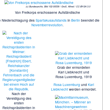
(c) Bundesarchiv, Bild 102-00539 / Groß, Alfred / CC-BY-SA 3.0
Von Freikorps erschossene Aufständische
e Niederschlagung des
Spartakusaufstands
in
Berlin
beendet die
Novemberrevolution
.
Grab der ermordeten
Karl Liebknecht und
Rosa Luxemburg, 1919
Rosa Luxemburg
und
Karl
Liebknecht
werden ermordet.
Nach der
Vereidigung des
ersten
Reichspräsidenten in