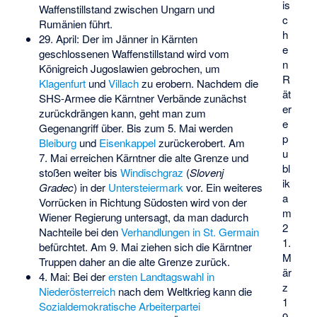
is
Waffenstillstand zwischen Ungarn und
c
Rumänien führt.
h
29. April: Der im Jänner in Kärnten
e
geschlossenen Waffenstillstand wird vom
n
Königreich Jugoslawien gebrochen, um
R
Klagenfurt
und
Villach
zu erobern. Nachdem die
ät
SHS-Armee die Kärntner Verbände zunächst
er
zurückdrängen kann, geht man zum
e
Gegenangriff über. Bis zum 5. Mai werden
p
Bleiburg
und
Eisenkappel
zurückerobert. Am
u
7. Mai erreichen Kärntner die alte Grenze und
bl
stoßen weiter bis
Windischgraz
(
Slovenj
ik
Gradec
) in der
Untersteiermark
vor. Ein weiteres
a
Vorrücken in Richtung Südosten wird von der
m
Wiener Regierung untersagt, da man dadurch
2
Nachteile bei den
Verhandlungen in St. Germain
1.
befürchtet. Am 9. Mai ziehen sich die Kärntner
M
Truppen daher an die alte Grenze zurück.
är
4. Mai: Bei der
ersten Landtagswahl in
z
Niederösterreich
nach dem Weltkrieg kann die
1
Sozialdemokratische Arbeiterpartei
9