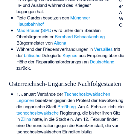
In- und Ausland während des Krieges“
er
begangen hat.
A
Rote Garden besetzen den
Münchner
W
Hauptbahnhof
O
Max Brauer
(
SPD
) wird unter dem liberalen
Oberbürgermeister
Bernhard Schnackenburg
Bürgermeister von
Altona
Während der Friedensverhandlungen in
Versailles
tritt
der
britische
Delegierte
Keynes
aus Empörung über die
Höhe der Reparationsforderungen an
Deutschland
zurück.
Österreichisch-Ungarische Nachfolgestaaten
1. Januar: Verbände der
Tschechoslowakischen
Legionen
besetzen gegen den Protest der Bevölkerung
die ungarische Stadt
Preßburg
. Am 4. Februar zieht die
tschechoslowakische
Regierung, die bisher ihren Sitz
in
Žilina
hatte, in die Stadt ein. Am 12. Februar findet
eine Demonstration gegen die Besetzer statt, die von
tschechoslowakischen Einheiten blutig