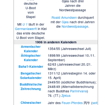
Gjøa nach drei
deutsche
Jahren die
U-Boot
Nordwestpassage
vom
Stapel
Roald Amundsen
durchquert
mit der
Gjøa
nach drei Jahren
Mit
läuft in der
U 1
die
Nordwestpassage
.
Germaniawerft
in Kiel
das erste deutsche
U-Boot vom Stapel.
1906
in anderen Kalendern
Armenischer
1354/55 (Jahreswechsel Juli)
Kalender
1898/99 (Jahreswechsel 10./11.
Äthiopischer
September)
Kalender
62/63 (Jahreswechsel 20./21.
Baha'i-Kalender
März)
1311/12 (Jahresbeginn 14. oder
Bengalischer
15. April)
Solarkalender
2449/50 (südlicher Buddhismus);
Buddhistische
2448/49 (Alternativberechnung
Zeitrechnung
nach Buddhas
Parinirvana
)
76. (77.)
Zyklus
Chinesischer
Jahr des
Feuer-Pferdes
丙午 (
seit