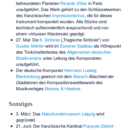
befreundeten Pianisten
Ricardo Viñes
in Paris
uraufgeführt. Das Werk gehört zu den Schlüsselwerken
des französischen
Impressionismus
, die für dieses
Instrument komponiert wurden. Alle Stücke sind
technisch außerordentlich anspruchsvoll und von
einem virtuosen Klaviersatz geprägt.
27. Mai: Die
6. Sinfonie
(„Tragische Sinfonie“) von
Gustav Mahler
wird im
Essener Saalbau
als Höhepunkt
des Tonkünstlerfestes des
Allgemeinen deutschen
Musikvereins
unter Leitung des Komponisten
uraufgeführt.
Der deutsche Komponist
Hermann Ludwig
Blankenburg
gewinnt mit dem
Marsch
Abschied der
Gladiatoren
den Kompositionswettbewerb des
Musikverlages
Boosey & Hawkes
.
Sonstiges
3. März: Das
Naturkundemuseum Leipzig
wird
gegründet.
21. Juni: Der französische Kardinal
François-Désiré