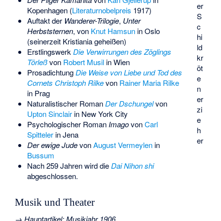
er
Kopenhagen (
Literaturnobelpreis
1917)
S
Auftakt der
Wanderer-Trilogie
,
Unter
c
Herbststernen
, von
Knut Hamsun
in Oslo
hi
(seinerzeit Kristiania geheißen)
ld
Erstlingswerk
Die Verwirrungen des Zöglings
kr
Törleß
von
Robert Musil
in Wien
öt
Prosadichtung
Die Weise von Liebe und Tod des
e
Cornets Christoph Rilke
von
Rainer Maria Rilke
n
in Prag
er
Naturalistischer Roman
Der Dschungel
von
zi
Upton Sinclair
in New York City
e
Psychologischer Roman
Imago
von
Carl
h
Spitteler
in Jena
er
Der ewige Jude
von
August Vermeylen
in
Bussum
Nach 259 Jahren wird die
Dai Nihon shi
abgeschlossen.
Musik und Theater
→
Hauptartikel
:
Musikjahr 1906