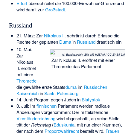
Erfurt
überschreitet die 100.000-Einwohner-Grenze und
wird damit zur
Großstadt
.
Russland
21. März: Zar
Nikolaus II.
schränkt durch Erlasse die
Rechte der geplanten
Duma
in
Russland
drastisch ein.
10. Mai:
(c) Bundesarchiv, Bild 183-H28740 / CC-BY-SA 3.0
Zar
Zar Nikolaus II. eröffnet mit einer
Nikolaus
Thronrede das Parlament
II. eröffnet
mit einer
Thronrede
die gewählte erste Staats
duma
im
Russischen
Kaiserreich
in
Sankt Petersburg
.
14. Juni: Pogrom gegen Juden in
Białystok
3. Juli: Im
finnischen
Parlament werden radikale
Änderungen vorgenommen: Der mittelalterliche
Vierständereichstag
wird abgeschafft, an seine Stelle
tritt der
Reichstag
(
Eduskunta
, mit nur einer Kammer),
der nach dem
Proporzwahlrecht
bestellt wird.
Frauen