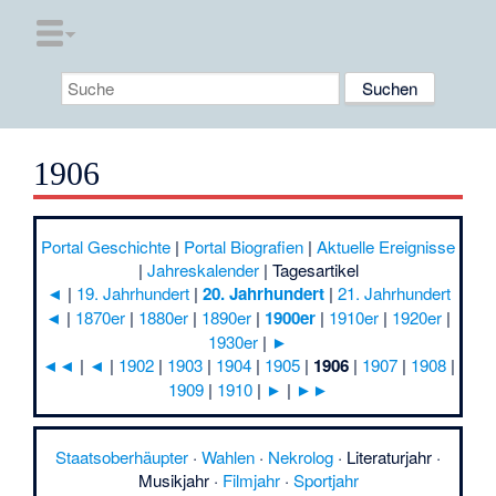
1906
Portal Geschichte
|
Portal Biografien
|
Aktuelle Ereignisse
|
Jahreskalender
|
Tagesartikel
◄
|
19. Jahrhundert
|
20. Jahrhundert
|
21. Jahrhundert
◄
|
1870er
|
1880er
|
1890er
|
1900er
|
1910er
|
1920er
|
1930er
|
►
◄◄
|
◄
|
1902
|
1903
|
1904
|
1905
|
1906
|
1907
|
1908
|
1909
|
1910
|
►
|
►►
Staatsoberhäupter
·
Wahlen
·
Nekrolog
·
Literaturjahr
·
Musikjahr
·
Filmjahr
·
Sportjahr