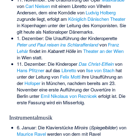
von
Carl Nielsen
mit einem Libretto von
Vilhelm
Andersen
, dem eine Komödie von
Ludvig Holberg
zugrunde liegt, erfolgt am
Königlich Dänischen Theater
in Kopenhagen unter der Leitung des Komponisten. Sie
gilt heute als Nationaloper Dänemarks.
1. Dezember: Die Uraufführung der Kinderoperette
Peter und Paul reisen ins Schlaraffenland
von
Franz
Lehár
findet im
Kabarett Hölle
im
Theater an der Wien
in Wien statt.
11. Dezember: Die Kinderoper
Das Christ-Elflein
von
Hans Pfitzner
auf das
Libretto
von
Ilse von Stach
hat
unter der Leitung von
Felix Mottl
ihre Uraufführung an
der
Hofoper
in München, nachdem bereits am 23.
November eine erste Aufführung der Ouvertüre in
Berlin unter
Emil Nikolaus von Reznicek
erfolgt ist. Die
erste Fassung wird ein Misserfolg.
Instrumentalmusik
6. Januar: Die Klavierstücke
Miroirs
(
Spiegelbilder
) von
Maurice Ravel
werden von dem mit Ravel