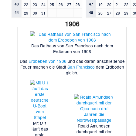
43
47
22
23
24
25
26
27
28
19
20
21
22
2
44
48
29
30
31
26
27
28
29
3
1906
Das Rathaus von San Francisco nach dem
Erdbeben von 1906
Das
Erdbeben von 1906
und das daran anschließende
Feuer machen die Stadt
San Francisco
dem Erdboden
gleich.
Mit
U 1
Roald Amundsen
läuft das
durchquert mit der
erste