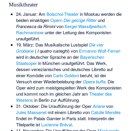
Musiktheater
24. Januar: Am
Bolschoi-Theater
in Moskau werden die
beiden einaktigen
Opern
Der geizige Ritter
und
Francesca da Rimini
von
Sergei Wassiljewitsch
Rachmaninow
unter der Leitung des Komponisten
uraufgeführt.
19. März: Das Musikalische Lustspiel
Die vier
Grobiane
(
I quatro rusteghi
) von
Ermanno Wolf-Ferrari
wird in deutscher Sprache an der
Bayerischen
Staatsoper
in München uraufgeführt. Das Werk,
dessen venezianisches und deutsches Libretto auf
einer Komödie von
Carlo Goldoni
beruht, ist der
Versuch einer Wiederbelebung der
Opera buffa
. Die
Oper wird zum meistgespielten Werk des Komponisten
und kommt noch im gleichen Jahr am
Theater des
Westens
in Berlin zur Aufführung.
31. Oktober: Die Uraufführung der Oper
Ariane
von
Jules Massenet
mit einem Libretto von
Catulle Mendès
findet im
Palais Garnier
in Paris statt. Interpretin der
Titelpartie ist
Lucienne Bréval
.
11. November: Die Uraufführung der Oper
Maskarade