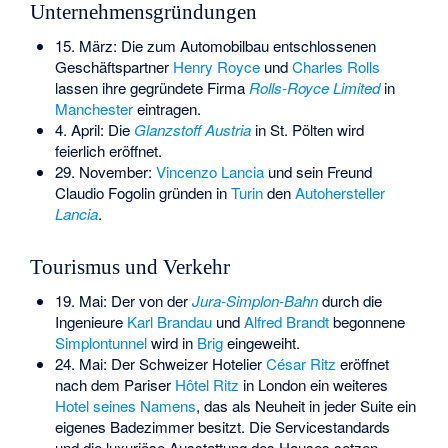
Unternehmensgründungen
15. März: Die zum Automobilbau entschlossenen
Geschäftspartner
Henry Royce
und
Charles Rolls
lassen ihre gegründete Firma
Rolls-Royce Limited
in
Manchester
eintragen.
4. April: Die
Glanzstoff Austria
in St. Pölten wird
feierlich eröffnet.
29. November:
Vincenzo Lancia
und sein Freund
Claudio Fogolin
gründen in
Turin
den
Autohersteller
Lancia
.
Tourismus und Verkehr
19. Mai: Der von der
Jura-Simplon-Bahn
durch die
Ingenieure
Karl Brandau
und
Alfred Brandt
begonnene
Simplontunnel
wird in
Brig
eingeweiht.
24. Mai: Der Schweizer Hotelier
César Ritz
eröffnet
nach dem Pariser
Hôtel Ritz
in London ein weiteres
Hotel seines Namens
, das als Neuheit in jeder Suite ein
eigenes Badezimmer besitzt. Die Servicestandards
und die luxuriöse Ausstattung des Hauses setzen