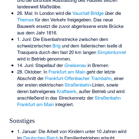
landesweit Maßstäbe.
26. Mai: In London wird die
Vauxhall Bridge
über die
Themse
für den Verkehr freigegeben. Das neue
Bauwerk ersetzt die zuvor abgerissene erste Brücke
aus dem Jahr 1816.
1. Juni: Die Eisenbahnstrecke zwischen dem
schweizerischen
Brig
und dem italienischen
Iselle di
Trasquera
durch den fast 20 km langen
Simplontunnel
wird in Betrieb genommen.
14. Juni: Stapellauf der
Gneisenau
in Bremen
28. Oktober: In
Frankfurt am Main
geht der letzte
Abschnitt der
Frankfurt-Offenbacher Trambahn
, einer
der ersten elektrischen
Straßenbahn
-Linien, sowie
deren bahneigenes
Kraftwerk
, außer Betrieb und wird
anschließend in das Streckennetz der
Straßenbahn
Frankfurt am Main
integriert.
Sonstiges
1. Januar: Die Arbeit von Kindern unter 10 Jahren wird
im
Deutschen Reich
in Familienbetrieben erlaubt.