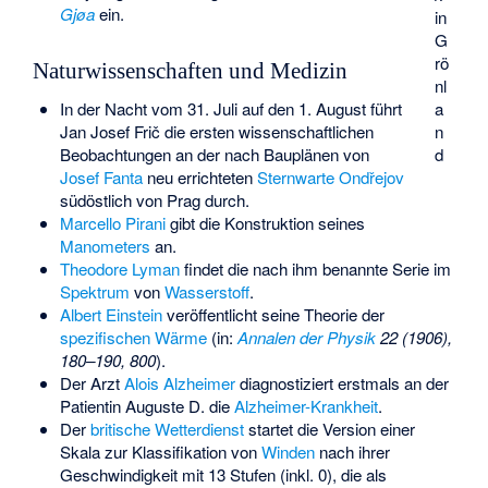
Gjøa
ein.
in
G
rö
Naturwissenschaften und Medizin
nl
In der Nacht vom 31. Juli auf den 1. August führt
a
Jan Josef Frič
die ersten wissenschaftlichen
n
Beobachtungen an der nach Bauplänen von
d
Josef Fanta
neu errichteten
Sternwarte Ondřejov
südöstlich von Prag durch.
Marcello Pirani
gibt die Konstruktion seines
Manometers
an.
Theodore Lyman
findet die nach ihm benannte Serie im
Spektrum
von
Wasserstoff
.
Albert Einstein
veröffentlicht seine Theorie der
spezifischen Wärme
(in:
Annalen der Physik
22 (1906),
180–190, 800
).
Der Arzt
Alois Alzheimer
diagnostiziert erstmals an der
Patientin Auguste D. die
Alzheimer-Krankheit
.
Der
britische Wetterdienst
startet die Version einer
Skala zur Klassifikation von
Winden
nach ihrer
Geschwindigkeit mit 13 Stufen (inkl. 0), die als