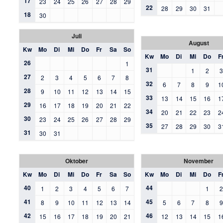
17
23
24
25
26
27
28
29
22
28
29
30
31
18
30
Juli
August
Kw
Mo
Di
Mi
Do
Fr
Sa
So
Kw
Mo
Di
Mi
Do
F
26
1
31
1
2
27
2
3
4
5
6
7
8
32
6
7
8
9
1
28
9
10
11
12
13
14
15
33
13
14
15
16
1
29
16
17
18
19
20
21
22
34
20
21
22
23
2
30
23
24
25
26
27
28
29
35
27
28
29
30
3
31
30
31
Oktober
November
Kw
Mo
Di
Mi
Do
Fr
Sa
So
Kw
Mo
Di
Mi
Do
F
40
44
1
2
3
4
5
6
7
1
41
45
8
9
10
11
12
13
14
5
6
7
8
42
46
15
16
17
18
19
20
21
12
13
14
15
1