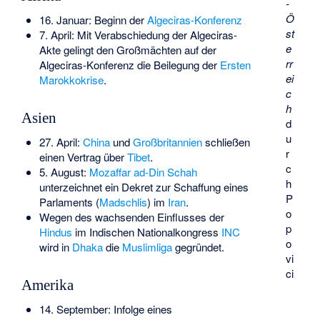
-
Ö
16. Januar: Beginn der
Algeciras-Konferenz
st
7. April: Mit Verabschiedung der Algeciras-
e
Akte gelingt den Großmächten auf der
rr
Algeciras-Konferenz die Beilegung der
Ersten
ei
Marokkokrise
.
c
h
Asien
d
u
27. April:
China
und
Großbritannien
schließen
r
einen Vertrag über
Tibet
.
c
5. August:
Mozaffar ad-Din Schah
h
unterzeichnet ein Dekret zur Schaffung eines
P
Parlaments (
Madschlis
) im
Iran
.
o
Wegen des wachsenden Einflusses der
p
Hindus
im Indischen Nationalkongress
INC
o
wird in
Dhaka
die
Muslimliga
gegründet.
vi
ci
Amerika
14. September: Infolge eines