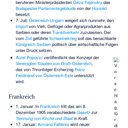
berufenen Ministerpräsidenten
Géza Fejérváry
das
Budapester Parlamentsgebäude
von der
Honvéd
besetzt.
7. Juli:
Österreich-Ungarn
weigert sich nunmehr, den
Import
von Vieh, Geflügel oder Agrarprodukten aus
Serbien oder deren
Transitverkehr
zuzulassen. Der
vom
Zoll
geführte
Schweinekrieg
soll das benachbarte
Königreich Serbien
politisch über wirtschaftliche Folgen
unter Druck setzen.
Aurel Popovici
veröffentlicht das Konzept der
Vereinigten Staaten von Groß-Österreich
,
V
das von Thronfolger Erzherzog
Franz
o
Ferdinand von Österreich-Este
unterstützt
r
wird.
s
c
hl
Frankreich
a
1. Januar: In
Frankreich
tritt das am 8.
g
Dezember 1905 verabschiedete
Gesetz
zur
fü
Trennung von Kirche und Staat
in Kraft.
r
17. Januar:
Armand Fallières
wird neuer
di