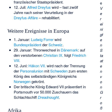
französischer Staatspräsident.
e
12. Juli:
Alfred Dreyfus
wird – fast zwölf
V
Jahre nach seiner Verurteilung in der
e
Dreyfus-Affäre
– rehabilitiert.
r
ei
ni
Weitere Ereignisse in Europa
gt
1. Januar:
Ludwig Forrer
wird
e
Bundespräsident
der
Schweiz
.
n
29. Januar: Thronwechsel in
Dänemark
: auf
S
den verstorbenen
Christian IX.
folgt
Friedrich
ta
VIII.
at
12. Juni:
Håkon VII.
wird nach der Trennung
e
der
Personalunion
mit
Schweden
zum ersten
n
König des selbstständigen Königreichs
v
Norwegen
gekrönt.
o
Der britische König Edward VII präsentiert in
n
Portsmouth vor 50.000 Zuschauern das
G
Schlachtschiff
Dreadnought
.
r
o
ß
Afrika