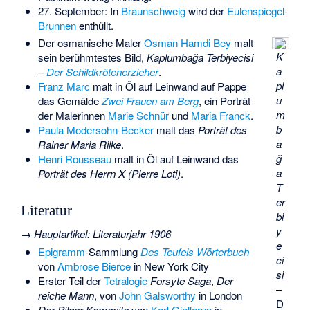
27. September: In
Braunschweig
wird der
Eulenspiegel-
Brunnen
enthüllt.
Der osmanische Maler
Osman Hamdi Bey
malt
K
sein berühmtestes Bild,
Kaplumbağa Terbiyecisi
a
–
Der Schildkrötenerzieher
.
pl
Franz Marc
malt in Öl auf Leinwand auf Pappe
u
das Gemälde
Zwei Frauen am Berg
, ein Porträt
m
der Malerinnen
Marie Schnür
und
Maria Franck
.
b
Paula Modersohn-Becker
malt das
Porträt des
a
Rainer Maria Rilke
.
ğ
Henri Rousseau
malt in Öl auf Leinwand das
a
Porträt des Herrn X (Pierre Loti)
.
T
er
Literatur
bi
y
→
Hauptartikel
:
Literaturjahr 1906
e
Epigramm
-Sammlung
Des Teufels Wörterbuch
ci
von
Ambrose Bierce
in New York City
si
Erster Teil der
Tetralogie
Forsyte Saga
,
Der
–
reiche Mann
, von
John Galsworthy
in London
D
Der Pilger Kamanita
von
Karl Gjellerup
in