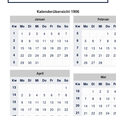
Kalenderübersicht 1906
Januar
Februar
Kw
Mo
Di
Mi
Do
Fr
Sa
So
Kw
Mo
Di
Mi
Do
F
1
5
1
2
3
4
5
6
7
1
2
6
8
9
10
11
12
13
14
5
6
7
8
3
7
15
16
17
18
19
20
21
12
13
14
15
1
4
8
22
23
24
25
26
27
28
19
20
21
22
2
5
9
29
30
31
26
27
28
April
Mai
Kw
Mo
Di
Mi
Do
Fr
Sa
So
Kw
Mo
Di
Mi
Do
F
13
1
18
1
2
3
14
2
3
4
5
6
7
8
19
7
8
9
10
1
15
9
10
11
12
13
14
15
20
14
15
16
17
1
16
16
17
18
19
20
21
22
21
21
22
23
24
2