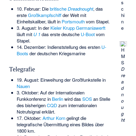
s
10. Februar: Die
britische
Dreadnought
, das
c
erste
Großkampfschiff
der Welt mit
hi
Einheitskaliber, läuft in
Portsmouth
vom Stapel.
n
3. August: In der
Kieler
Krupp Germaniawerft
e
läuft mit
U 1
das erste deutsche
U-Boot
vom
Stapel.
14. Dezember: Indienststellung des ersten
U-
H
Boots
der deutschen Kriegsmarine
M
S
D
Telegrafie
re
19. August: Einweihung der Großfunkstelle in
a
Nauen
d
3. Oktober: Auf der Internationalen
n
Funkkonferenz in
Berlin
wird das
SOS
an Stelle
o
des bisherigen
CQD
zum internationalen
u
Notrufsignal erklärt.
g
17. Oktober:
Arthur Korn
gelingt die
ht
telegrafische Übermittlung eines Bildes über
1800 km.