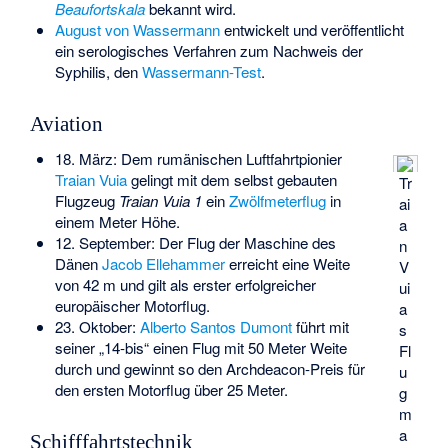
Beaufortskala
bekannt wird.
August von Wassermann
entwickelt und veröffentlicht
ein serologisches Verfahren zum Nachweis der
Syphilis, den
Wassermann-Test
.
Aviation
18. März: Dem rumänischen Luftfahrtpionier
Traian Vuia
gelingt mit dem selbst gebauten
Tr
Flugzeug
Traian Vuia 1
ein
Zwölfmeterflug
in
ai
einem Meter Höhe.
a
12. September: Der Flug der Maschine des
n
Dänen
Jacob Ellehammer
erreicht eine Weite
V
von 42 m und gilt als erster erfolgreicher
ui
europäischer Motorflug.
a
23. Oktober:
Alberto Santos Dumont
führt mit
s
seiner „
14-bis
“ einen Flug mit 50 Meter Weite
Fl
durch und gewinnt so den
Archdeacon-Preis
für
u
den ersten Motorflug über 25 Meter.
g
m
a
Schifffahrtstechnik