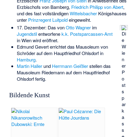
Erzbischof
Franz Joseph von Stein
in Anwesenheit des
Erzbischofs von Bamberg,
Friedrich Philipp von Abert
,
und des fast vollständigen
Wittelsbacher
Königshauses
unter
Prinzregent Luitpold
eingeweiht.
17. Dezember: Das von
Otto Wagner
im
Di
Jugendstil
entworfene
k.k. Postsparcassen-Amt
e
in Wien wird eröffnet.
W
Edmund Gevert errichtet das
Mausoleum von
ie
Schröder
auf dem
Hauptfriedhof Ohlsdorf
in
n
Hamburg
.
er
Martin Haller
und
Herrmann Geißler
stellen das
P
Mausoleum Riedemann
auf dem Hauptfriedhof
o
Ohlsdorf fertig.
st
s
Bildende Kunst
p
ar
k
a
s
s
e