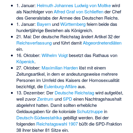
1. Januar:
Helmuth Johannes Ludwig von Moltke
wird
als Nachfolger von
Alfred Graf von Schlieffen
der Chef
des Generalstabs der Armee des Deutschen Reichs.
1. Januar:
Bayern
und
Württemberg
feiern beide das
hundertjährige Bestehen als Königreich.
21. Mai: Der deutsche Reichstag ändert Artikel 32 der
Reichsverfassung
und führt damit
Abgeordnetendiäten
ein.
16. Oktober:
Wilhelm Voigt
besetzt das Rathaus von
Köpenick
.
27. Oktober:
Maximilian Harden
löst mit einem
Zeitungsartikel, in dem er andeutungsweise mehrere
Personen im Umfeld des Kaisers der Homosexualität
bezichtigt, die
Eulenburg-Affäre
aus.
13. Dezember: Der
Deutsche Reichstag
wird aufgelöst,
weil zuvor
Zentrum
und
SPD
einen Nachtragshaushalt
abgelehnt hatten. Damit sollten erhebliche
Geldausgaben für die koloniale
Schutztruppe
in
Deutsch-Südwestafrika
gebilligt werden. Bei der
folgenden
Reichstagswahl 1907
büßt die SPD-Fraktion
38 ihrer bisher 81 Sitze ein.