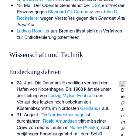
15. Mai: Der Oberste Gerichtshof der
USA
eröffnet den
Prozess gegen
Standard Oil Company
von
John D.
Rockefeller
wegen Verstoßes gegen den
Sherman Anti
Trust Act
.
Ludwig Roselius
aus Bremen lässt sich ein Verfahren
zur Entkoffeinierung patentieren.
Wissenschaft und Technik
Entdeckungsfahrten
24. Juni: Die
Danmark-Expedition
verlässt den
Hafen von Kopenhagen. Bis 1908 klärt sie unter
D
der Leitung von
Ludvig Mylius-Erichsen
den
ie
Verlauf des letzten noch unbekannten
D
Küstenabschnitts im Nordosten
Grönlands
auf.
a
31. August: Die
Nordwestpassage
ist
n
durchfahren.
Roald Amundsen
trifft mit seiner
m
Crew von sechs Leuten in
Nome
(
Alaska
) nach
ar
dreijähriger Forschungsfahrt mit dem Schiff
k