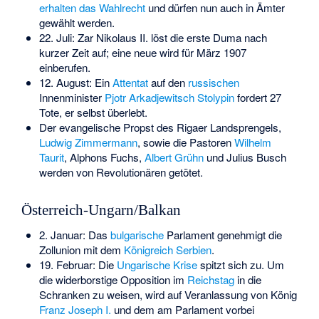
erhalten das Wahlrecht
und dürfen nun auch in Ämter
gewählt werden.
22. Juli: Zar Nikolaus II. löst die erste Duma nach
kurzer Zeit auf; eine neue wird für März 1907
einberufen.
12. August: Ein
Attentat
auf den
russischen
Innenminister
Pjotr Arkadjewitsch Stolypin
fordert 27
Tote, er selbst überlebt.
Der evangelische Propst des Rigaer Landsprengels,
Ludwig Zimmermann
, sowie die Pastoren
Wilhelm
Taurit
, Alphons Fuchs,
Albert Grühn
und Julius Busch
werden von Revolutionären getötet.
Österreich-Ungarn/Balkan
2. Januar: Das
bulgarische
Parlament genehmigt die
Zollunion mit dem
Königreich Serbien
.
19. Februar: Die
Ungarische Krise
spitzt sich zu. Um
die widerborstige Opposition im
Reichstag
in die
Schranken zu weisen, wird auf Veranlassung von König
Franz Joseph I.
und dem am Parlament vorbei