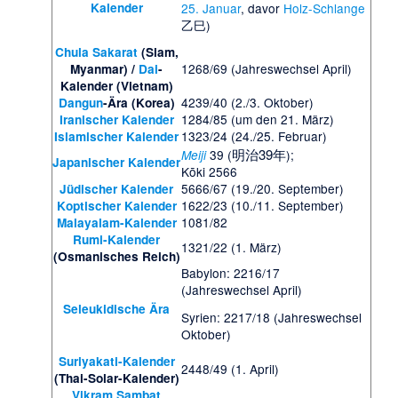
Kalender
25. Januar
, davor
Holz-Schlange
乙巳)
Chula Sakarat
(Siam,
1268/69 (Jahreswechsel April)
Myanmar) /
Dai
-
Kalender (Vietnam)
4239/40 (2./3. Oktober)
Dangun
-Ära (Korea)
1284/85 (um den 21. März)
Iranischer Kalender
1323/24 (24./25. Februar)
Islamischer Kalender
明治39年
39 (
);
Meiji
Japanischer Kalender
Kōki 2566
5666/67 (19./20. September)
Jüdischer Kalender
1622/23 (10./11. September)
Koptischer Kalender
1081/82
Malayalam-Kalender
Rumi-Kalender
1321/22 (1. März)
(Osmanisches Reich)
Babylon: 2216/17
(Jahreswechsel April)
Seleukidische Ära
Syrien: 2217/18 (Jahreswechsel
Oktober)
Suriyakati-Kalender
2448/49 (1. April)
(Thai-Solar-Kalender)
Vikram Sambat