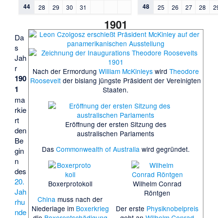
44
48
28
29
30
31
25
26
27
28
2
1901
Da
s
Jah
r
Nach der Ermordung
William McKinleys
wird
Theodore
190
Roosevelt
der bislang jüngste Präsident der Vereinigten
1
Staaten.
ma
rkie
rt
Eröffnung der ersten Sitzung des
den
australischen Parlaments
Be
Das
Commonwealth of Australia
wird gegründet.
gin
n
des
20.
Boxerprotokoll
Wilhelm Conrad
Jah
Röntgen
China
muss nach der
rhu
Niederlage im
Boxerkrieg
Der erste
Physiknobelpreis
nde
die
Boxerentschädigung
geht an
Wilhelm Conrad