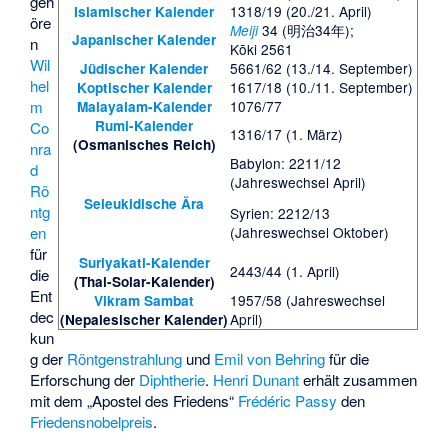
geh
1318/19 (20./21. April)
Islamischer Kalender
öre
34 (
明治34年
);
Meiji
Japanischer Kalender
n
Kōki 2561
Wil
5661/62 (13./14. September)
Jüdischer Kalender
hel
1617/18 (10./11. September)
Koptischer Kalender
1076/77
m
Malayalam-Kalender
Rumi-Kalender
Co
1316/17 (1. März)
(Osmanisches Reich)
nra
Babylon: 2211/12
d
(Jahreswechsel April)
Rö
Seleukidische Ära
ntg
Syrien: 2212/13
en
(Jahreswechsel Oktober)
für
Suriyakati-Kalender
2443/44 (1. April)
die
(Thai-Solar-Kalender)
Ent
1957/58 (Jahreswechsel
Vikram Sambat
dec
April)
(Nepalesischer Kalender)
kun
g der
Röntgenstrahlung
und
Emil von Behring
für die
Erforschung der
Diphtherie
.
Henri Dunant
erhält zusammen
mit dem „Apostel des Friedens“
Frédéric Passy
den
Friedensnobelpreis
.