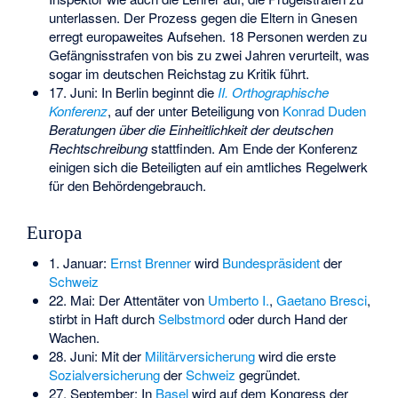
unterlassen. Der Prozess gegen die Eltern in Gnesen
erregt europaweites Aufsehen. 18 Personen werden zu
Gefängnisstrafen von bis zu zwei Jahren verurteilt, was
sogar im deutschen Reichstag zu Kritik führt.
17. Juni: In Berlin beginnt die
II. Orthographische
Konferenz
, auf der unter Beteiligung von
Konrad Duden
Beratungen über die Einheitlichkeit der deutschen
Rechtschreibung
stattfinden. Am Ende der Konferenz
einigen sich die Beteiligten auf ein amtliches Regelwerk
für den Behördengebrauch.
Europa
1. Januar:
Ernst Brenner
wird
Bundespräsident
der
Schweiz
22. Mai: Der Attentäter von
Umberto I.
,
Gaetano Bresci
,
stirbt in Haft durch
Selbstmord
oder durch Hand der
Wachen.
28. Juni: Mit der
Militärversicherung
wird die erste
Sozialversicherung
der
Schweiz
gegründet.
27. September: In
Basel
wird auf dem Kongress der