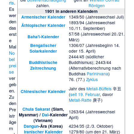
rts
.
zahlen.
Röntgen
Es
1901 in anderen Kalendern
wer
1349/50 (Jahreswechsel Juli)
Armenischer Kalender
den
1893/94 (Jahreswechsel
Äthiopischer Kalender
das
10./11. September)
57/58 (Jahreswechsel 20./21.
erst
Baha'i-Kalender
März)
e
1306/07 (Jahresbeginn 14.
Bengalischer
Mal
oder 15. April)
Solarkalender
No
2444/45 (südlicher
bel
Buddhismus); 2443/44
Buddhistische
prei
(Alternativberechnung nach
Zeitrechnung
se
Buddhas
Parinirvana
)
ver
76. (77.)
Zyklus
geb
Jahr des
Metall-Büffels
辛丑
en.
Chinesischer Kalender
(
seit 19. Februar
, davor
Zu
Metall-Ratte
庚子)
den
Chula Sakarat
(Siam,
Pre
1263/64 (Jahreswechsel
Myanmar) /
Dai
-Kalender
istr
April)
(Vietnam)
äge
4234/35 (2./3. Oktober)
Dangun
-Ära (Korea)
rn
1279/80 (um den 21. März)
Iranischer Kalender