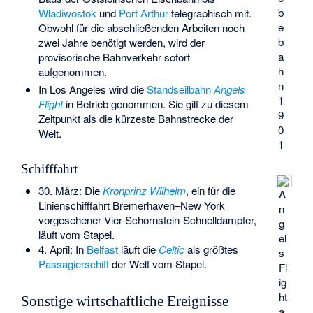
b
Wladiwostok
und
Port Arthur
telegraphisch mit.
e
Obwohl für die abschließenden Arbeiten noch
b
zwei Jahre benötigt werden, wird der
a
provisorische Bahnverkehr sofort
h
aufgenommen.
n
In Los Angeles wird die
Standseilbahn
Angels
1
Flight
in Betrieb genommen. Sie gilt zu diesem
9
Zeitpunkt als die kürzeste Bahnstrecke der
0
Welt.
1
Schifffahrt
30. März: Die
Kronprinz Wilhelm
, ein für die
A
Linienschifffahrt Bremerhaven–New York
n
vorgesehener Vier-Schornstein-Schnelldampfer,
g
läuft vom Stapel.
el
4. April: In
Belfast
läuft die
Celtic
als größtes
s
Passagierschiff
der Welt vom Stapel.
Fl
ig
ht
Sonstige wirtschaftliche Ereignisse
a