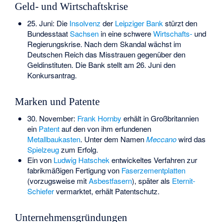
Geld- und Wirtschaftskrise
25. Juni: Die
Insolvenz
der
Leipziger Bank
stürzt den
Bundesstaat
Sachsen
in eine schwere
Wirtschafts-
und
Regierungskrise. Nach dem Skandal wächst im
Deutschen Reich das Misstrauen gegenüber den
Geldinstituten. Die Bank stellt am 26. Juni den
Konkursantrag.
Marken und Patente
30. November:
Frank Hornby
erhält in Großbritannien
ein
Patent
auf den von ihm erfundenen
Metallbaukasten
. Unter dem Namen
Meccano
wird das
Spielzeug
zum Erfolg.
Ein von
Ludwig Hatschek
entwickeltes Verfahren zur
fabrikmäßigen Fertigung von
Faserzementplatten
(vorzugsweise mit
Asbestfasern
), später als
Eternit-
Schiefer
vermarktet, erhält Patentschutz.
Unternehmensgründungen