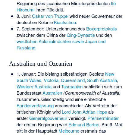
Regierung des japanischen Ministerpräsidenten
Itō
Hirobumi
ihren Rücktritt.
8. Juni:
Oskar von Truppel
wird neuer Gouverneur der
deutschen Kolonie
Kiautschou
.
7. September: Unterzeichnung des
Boxerprotokolls
zwischen dem China der
Qing-Dynastie
und den
westlichen Kolonialmächten sowie Japan und
Russland
.
Australien und Ozeanien
1. Januar: Die bislang selbständigen Gebiete
New
South Wales
,
Victoria
,
Queensland
,
South Australia
,
Western Australia
und
Tasmanien
schließen sich zum
Bundesstaat
Australien
(Commonwealth of Australia)
zusammen. Gleichzeitig wird eine einheitliche
Bundesverfassung
verabschiedet. Als Vertreter der
britischen Königin wird
Lord John Adrian Hope
als
erster
Generalgouverneur
vereidigt.
Premierminister
der ersten Regierung wird
Edmund Barton
. Am 9. Mai
tritt in der Hauptstadt
Melbourne
erstmals das