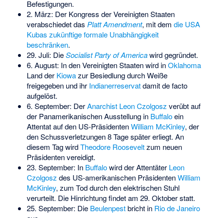
Befestigungen.
2. März: Der Kongress der Vereinigten Staaten
verabschiedet das
Platt Amendment
, mit dem
die USA
Kubas zukünftige formale Unabhängigkeit
beschränken
.
29. Juli: Die
Socialist Party of America
wird gegründet.
6. August: In den Vereinigten Staaten wird in
Oklahoma
Land der
Kiowa
zur Besiedlung durch Weiße
freigegeben und ihr
Indianerreservat
damit de facto
aufgelöst.
6. September: Der
Anarchist
Leon Czolgosz
verübt auf
der Panamerikanischen Ausstellung in
Buffalo
ein
Attentat auf den US-Präsidenten
William McKinley
, der
den Schussverletzungen 8 Tage später erliegt. An
diesem Tag wird
Theodore Roosevelt
zum neuen
Präsidenten vereidigt.
23. September: In
Buffalo
wird der Attentäter
Leon
Czolgosz
des US-amerikanischen Präsidenten
William
McKinley
, zum Tod durch den elektrischen Stuhl
verurteilt. Die Hinrichtung findet am 29. Oktober statt.
25. September: Die
Beulenpest
bricht in
Rio de Janeiro