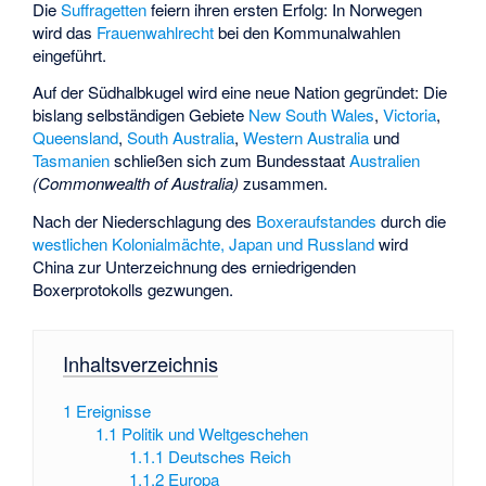
Die
Suffragetten
feiern ihren ersten Erfolg: In Norwegen
wird das
Frauenwahlrecht
bei den Kommunalwahlen
eingeführt.
Auf der Südhalbkugel wird eine neue Nation gegründet: Die
bislang selbständigen Gebiete
New South Wales
,
Victoria
,
Queensland
,
South Australia
,
Western Australia
und
Tasmanien
schließen sich zum Bundesstaat
Australien
(Commonwealth of Australia)
zusammen.
Nach der Niederschlagung des
Boxeraufstandes
durch die
westlichen Kolonialmächte, Japan und Russland
wird
China zur Unterzeichnung des erniedrigenden
Boxerprotokolls gezwungen.
Inhaltsverzeichnis
1
Ereignisse
1.1
Politik und Weltgeschehen
1.1.1
Deutsches Reich
1.1.2
Europa