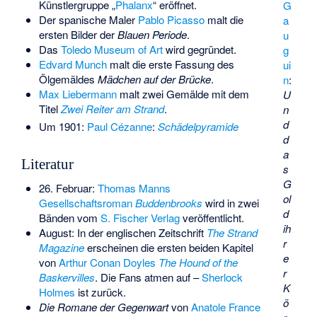
Künstlergruppe „
Phalanx
“ eröffnet.
G
Der spanische Maler
Pablo Picasso
malt die
a
ersten Bilder der
Blauen Periode
.
u
Das
Toledo Museum of Art
wird gegründet.
g
Edvard Munch
malt die erste Fassung des
ui
Ölgemäldes
Mädchen auf der Brücke
.
n
:
Max Liebermann
malt zwei Gemälde mit dem
U
Titel
Zwei Reiter am Strand
.
n
d
Um 1901:
Paul Cézanne
:
Schädelpyramide
d
a
Literatur
s
G
26. Februar:
Thomas Manns
ol
Gesellschaftsroman
Buddenbrooks
wird in zwei
d
Bänden vom
S. Fischer Verlag
veröffentlicht.
ih
August: In der englischen Zeitschrift
The Strand
r
Magazine
erscheinen die ersten beiden Kapitel
e
von
Arthur Conan Doyles
The Hound of the
r
Baskervilles
. Die Fans atmen auf –
Sherlock
K
Holmes
ist zurück.
ö
Die Romane der Gegenwart
von
Anatole France