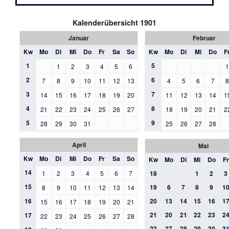
Kalenderübersicht 1901
Januar
Februar
Kw
Mo
Di
Mi
Do
Fr
Sa
So
Kw
Mo
Di
Mi
Do
F
1
5
1
2
3
4
5
6
2
6
7
8
9
10
11
12
13
4
5
6
7
3
7
14
15
16
17
18
19
20
11
12
13
14
1
4
8
21
22
23
24
25
26
27
18
19
20
21
2
5
9
28
29
30
31
25
26
27
28
April
Mai
Kw
Mo
Di
Mi
Do
Fr
Sa
So
Kw
Mo
Di
Mi
Do
Fr
14
1
2
3
4
5
6
7
18
1
2
3
15
19
6
7
8
9
1
8
9
10
11
12
13
14
16
20
13
14
15
16
1
15
16
17
18
19
20
21
21
20
21
22
23
2
17
22
23
24
25
26
27
28
22
27
28
29
30
3