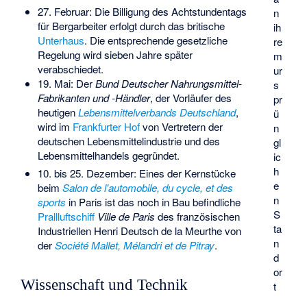
27. Februar: Die Billigung des Achtstundentags
n
für Bergarbeiter erfolgt durch das britische
ih
Unterhaus
. Die entsprechende gesetzliche
re
Regelung wird sieben Jahre später
m
verabschiedet.
ur
19. Mai: Der
Bund Deutscher Nahrungsmittel-
s
Fabrikanten und -Händler
, der Vorläufer des
pr
heutigen
Lebensmittelverbands Deutschland
,
ü
wird im
Frankfurter Hof
von Vertretern der
n
deutschen Lebensmittelindustrie und des
gl
Lebensmittelhandels gegründet.
ic
h
10. bis 25. Dezember: Eines der Kernstücke
e
beim
Salon de l'automobile, du cycle, et des
n
sports
in Paris ist das noch in Bau befindliche
S
Prallluftschiff
Ville de Paris
des französischen
ta
Industriellen
Henri Deutsch de la Meurthe
von
n
der
Société Mallet, Mélandri et de Pitray
.
d
or
Wissenschaft und Technik
t