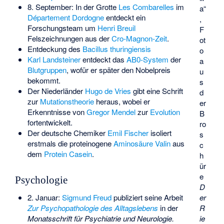
8. September: In der Grotte
Les Combarelles
im
a“
Département Dordogne
entdeckt ein
,
Forschungsteam um
Henri Breuil
F
Felszeichnungen aus der
Cro-Magnon-Zeit
.
ot
Entdeckung des
Bacillus thuringiensis
o
Karl Landsteiner
entdeckt das
AB0-System
der
a
Blutgruppen
, wofür er später den Nobelpreis
u
bekommt.
s
Der Niederländer
Hugo de Vries
gibt eine Schrift
d
zur
Mutationstheorie
heraus, wobei er
er
Erkenntnisse von
Gregor Mendel
zur
Evolution
B
fortentwickelt.
ro
Der deutsche Chemiker
Emil Fischer
isoliert
s
erstmals die proteinogene
Aminosäure
Valin
aus
c
dem
Protein
Casein
.
h
ür
e
Psychologie
D
2. Januar:
Sigmund Freud
publiziert seine Arbeit
er
Zur Psychopathologie des Alltagslebens
in der
R
Monatsschrift für Psychiatrie und Neurologie.
ie