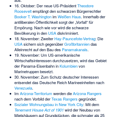
aus.
16. Oktober: Der neue US-Präsident
Theodore
Roosevelt
empfängt den schwarzen Bürgerrechtler
Booker T. Washington
im
Weißen Haus
. Innerhalb der
antiliberalen Öffentlichkeit sorgt der „Vorfall“ für
Empörung. Nach wie vor wird die schwarze
Bevölkerung in den
USA
diskriminiert.
18. November: Zweiter
Hay-Pauncefote-Vertrag
: Die
USA
sichern sich gegenüber
Großbritannien
das
Alleinrecht auf den Bau des
Panamakanals
.
19. November: Um US-amerikanische
Wirtschaftsinteressen durchzusetzen, wird das Gebiet
der Panama-Eisenbahn in
Kolumbien
von
Marinetruppen besetzt.
30. November: Zum Schutz deutscher Interessen
entsendet das Deutsche Reich Marineeinheiten nach
Venezuela
.
Im
Arizona-Territorium
werden die
Arizona Rangers
nach dem Vorbild der
Texas Rangers
gegründet.
Sozialer Wohnungsbau in New York City
: Mit dem
Tenement House Act of 1901
wird der Neubau von
Mietshäusern auf Grundstücken, die schmaler als 25