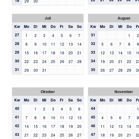
18
29
30
Juli
August
Kw
Mo
Di
Mi
Do
Fr
Sa
So
Kw
Mo
Di
Mi
Do
F
27
31
1
2
3
4
5
6
7
1
28
32
8
9
10
11
12
13
14
5
6
7
8
29
33
15
16
17
18
19
20
21
12
13
14
15
1
30
34
22
23
24
25
26
27
28
19
20
21
22
2
31
35
29
30
31
26
27
28
29
3
Oktober
November
Kw
Mo
Di
Mi
Do
Fr
Sa
So
Kw
Mo
Di
Mi
Do
F
40
44
1
2
3
4
5
6
41
45
7
8
9
10
11
12
13
4
5
6
7
42
46
14
15
16
17
18
19
20
11
12
13
14
1
43
47
21
22
23
24
25
26
27
18
19
20
21
2