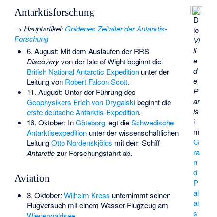
Antarktisforschung
D
→
Hauptartikel
:
Goldenes Zeitalter der Antarktis-
ie
Forschung
Vi
ll
6. August: Mit dem Auslaufen der
RRS
e
Discovery
von der Isle of Wight beginnt die
d
British National Antarctic Expedition
unter der
e
Leitung von
Robert Falcon Scott
.
P
11. August: Unter der Führung des
ar
Geophysikers
Erich von Drygalski
beginnt die
is
erste deutsche Antarktis-Expedition
.
i
16. Oktober: In
Göteborg
legt die
Schwedische
m
Antarktisexpedition
unter der wissenschaftlichen
G
Leitung
Otto Nordenskjölds
mit dem Schiff
ra
Antarctic
zur Forschungsfahrt ab.
n
d
Aviation
P
al
3. Oktober:
Wilhelm Kress
unternimmt seinen
ai
Flugversuch mit einem Wasser-Flugzeug am
s
Wienerwaldsee
.