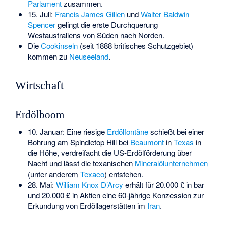
Parlament
zusammen.
15. Juli:
Francis James Gillen
und
Walter Baldwin
Spencer
gelingt die erste Durchquerung
Westaustraliens von Süden nach Norden.
Die
Cookinseln
(seit 1888 britisches Schutzgebiet)
kommen zu
Neuseeland
.
Wirtschaft
Erdölboom
10. Januar: Eine riesige
Erdölfontäne
schießt bei einer
Bohrung am Spindletop Hill bei
Beaumont
in
Texas
in
die Höhe, verdreifacht die US-Erdölförderung über
Nacht und lässt die texanischen
Mineralölunternehmen
(unter anderem
Texaco
) entstehen.
28. Mai:
William Knox D’Arcy
erhält für 20.000 £ in bar
und 20.000 £ in Aktien eine 60-jährige Konzession zur
Erkundung von Erdöllagerstätten im
Iran
.