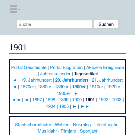
1901
Portal Geschichte
|
Portal Biografien
|
Aktuelle Ereignisse
|
Jahreskalender
|
Tagesartikel
◄
|
19. Jahrhundert
|
20. Jahrhundert
|
21. Jahrhundert
◄
|
1870er
|
1880er
|
1890er
|
1900er
|
1910er
|
1920er
|
1930er
|
►
◄◄
|
◄
|
1897
|
1898
|
1899
|
1900
|
1901
|
1902
|
1903
|
1904
|
1905
|
►
|
►►
Staatsoberhäupter
·
Wahlen
·
Nekrolog
·
Literaturjahr
·
Musikjahr
·
Filmjahr
·
Sportjahr