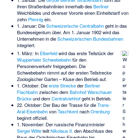
ihren Straßenbahnlinien innerhalb des
Berliner
Weichbildes und diverser Vororte einen Einheitstarif von
zehn
Pfennig
ein.
1. Januar: Die
Schweizerische Centralbahn
geht in das
Bundeseigentum über. Am 1. Januar 1902 wird das
Unternehmen in die
Schweizerischen Bundesbahnen
integriert.
1. März: In
Elberfeld
wird das erste Teilstück der
W
Wuppertaler Schwebebahn
für den
u
Personenverkehr freigegeben. Die
p
Schwebebahn nimmt auf der ersten Teilstrecke
p
Zoologischer Garten – Kluse den Betrieb auf.
er
1. Oktober: Die
erste Strecke
der
Berliner
ta
Flachbahn
zwischen dem
Bahnhof Warschauer
le
Brücke
und dem
Centralviehhof
geht in Betrieb.
r
22. Oktober: Der Bau der Trasse für die
Trans-
S
Aral-Eisenbahn
von
Taschkent
nach
Orenburg
c
beginnt offiziell.
h
1. November: Der russische Finanzminister
w
Sergei Witte
teilt
Nikolaus II.
den Abschluss des
e
Baus der
Ostsibirischen Eisenbahn
bis