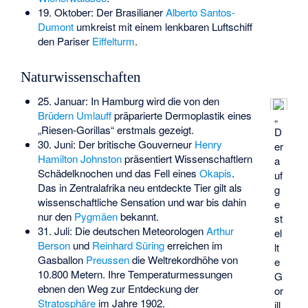
19. Oktober: Der Brasilianer
Alberto Santos-
Dumont
umkreist mit einem lenkbaren Luftschiff
den Pariser
Eiffelturm
.
Naturwissenschaften
25. Januar: In Hamburg wird die von den
Brüdern Umlauff
präparierte
Dermoplastik eines
„
„Riesen-Gorillas“
erstmals gezeigt.
D
30. Juni: Der britische Gouverneur
Henry
er
Hamilton Johnston
präsentiert Wissenschaftlern
a
Schädelknochen und das Fell eines
Okapis
.
uf
Das in Zentralafrika neu entdeckte Tier gilt als
g
wissenschaftliche Sensation und war bis dahin
e
nur den
Pygmäen
bekannt.
st
31. Juli: Die deutschen Meteorologen
Arthur
el
Berson
und
Reinhard Süring
erreichen im
lt
Gasballon
Preussen
die Weltrekordhöhe von
e
10.800 Metern. Ihre Temperaturmessungen
G
ebnen den Weg zur Entdeckung der
or
Stratosphäre
im Jahre 1902.
ill