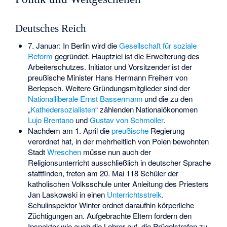
Deutsches Reich
7. Januar: In Berlin wird die
Gesellschaft für soziale
Reform
gegründet. Hauptziel ist die Erweiterung des
Arbeiterschutzes. Initiator und Vorsitzender ist der
preußische Minister
Hans Hermann Freiherr von
Berlepsch
. Weitere Gründungsmitglieder sind der
Nationalliberale
Ernst Bassermann
und die zu den
„
Kathedersozialisten
“ zählenden Nationalökonomen
Lujo Brentano
und
Gustav von Schmoller
.
Nachdem am 1. April die
preußische
Regierung
verordnet hat, in der mehrheitlich von Polen bewohnten
Stadt
Wreschen
müsse nun auch der
Religionsunterricht ausschließlich in deutscher Sprache
stattfinden, treten am 20. Mai 118 Schüler der
katholischen Volksschule unter Anleitung des Priesters
Jan Laskowski in einen
Unterrichtsstreik
.
Schulinspektor Winter ordnet daraufhin körperliche
Züchtigungen an. Aufgebrachte Eltern fordern den
Inspektor wie auch die Lehrer auf, die Prügelstrafen zu