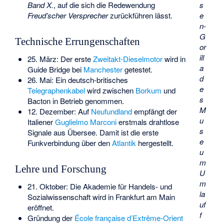
Band X.
, auf die sich die Redewendung
s
Freud’scher Versprecher
zurückführen lässt.
e
n-
G
Technische Errungenschaften
or
ill
25. März: Der erste
Zweitakt-Dieselmotor
wird in
a
Guide Bridge bei
Manchester
getestet.
d
26. Mai: Ein deutsch-britisches
e
Telegraphenkabel
wird zwischen
Borkum
und
s
Bacton
in Betrieb genommen.
M
12. Dezember: Auf
Neufundland
empfängt der
u
Italiener
Guglielmo Marconi
erstmals drahtlose
s
Signale aus Übersee. Damit ist die erste
e
Funkverbindung über den
Atlantik
hergestellt.
u
m
Lehre und Forschung
U
m
21. Oktober: Die Akademie für Handels- und
la
Sozialwissenschaft wird in Frankfurt am Main
uf
eröffnet.
f
Gründung der
École française d’Extrême-Orient