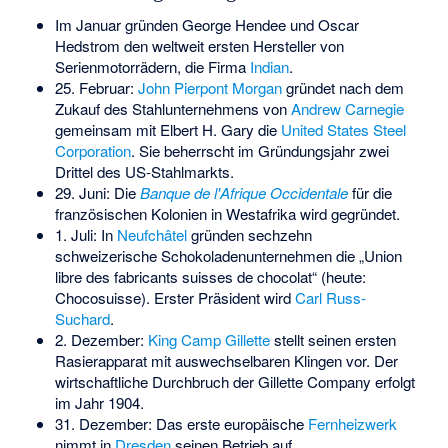
Im Januar gründen George Hendee und Oscar
Hedstrom den weltweit ersten Hersteller von
Serienmotorrädern, die Firma
Indian
.
25. Februar:
John Pierpont Morgan
gründet nach dem
Zukauf des Stahlunternehmens von
Andrew Carnegie
gemeinsam mit
Elbert H. Gary
die
United States Steel
Corporation
. Sie beherrscht im Gründungsjahr zwei
Drittel des US-Stahlmarkts.
29. Juni: Die
Banque de l'Afrique Occidentale
für die
französischen Kolonien in Westafrika wird gegründet.
1. Juli: In
Neufchâtel
gründen sechzehn
schweizerische Schokoladenunternehmen die „Union
libre des fabricants suisses de chocolat“ (heute:
Chocosuisse). Erster Präsident wird
Carl Russ-
Suchard
.
2. Dezember:
King Camp Gillette
stellt seinen ersten
Rasierapparat mit auswechselbaren Klingen vor. Der
wirtschaftliche Durchbruch der
Gillette Company
erfolgt
im Jahr 1904.
31. Dezember: Das erste europäische
Fernheizwerk
nimmt in
Dresden
seinen Betrieb auf.