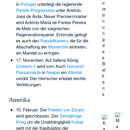
u
in
Portugal
unterliegt die regierende
or
Partido Progressista
unter António
d
José de Ávila. Neuer Premierminister
n
wird António Maria de Fontes Pereira
u
de Melo von der siegreichen
n
Regenerationspartei. Erstmals gelingt
g
es auch den
Republikanern
, die für die
d
Abschaffung der
Monarchie
eintreten,
e
ein Mandat zu erringen.
s
17. November: Auf Italiens König
B
Umberto I.
wird vom Koch
Giovanni
al
Passannante
in
Neapel
ein
Attentat
k
verübt. Der Herrscher erleidet leichte
a
Verletzungen.
n
s
Amerika
10. Februar: Der
Frieden von Zanjón
wird geschlossen. Der
Zehnjährige
M
Krieg
um die Unabhängigkeit
Kubas
K
a
geht mit der Kapitulation der
a