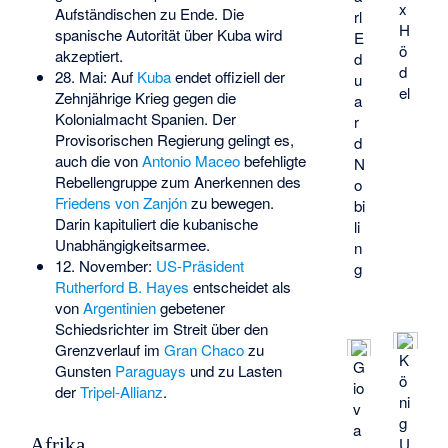
x
Aufständischen zu Ende. Die
rl
H
spanische Autorität über Kuba wird
E
ö
akzeptiert.
d
d
28. Mai: Auf
Kuba
endet offiziell der
u
el
Zehnjährige Krieg gegen die
a
Kolonialmacht Spanien. Der
r
Provisorischen Regierung gelingt es,
d
auch die von
Antonio Maceo
befehligte
N
Rebellengruppe zum Anerkennen des
o
Friedens von Zanjón
zu bewegen.
bi
Darin kapituliert die kubanische
li
Unabhängigkeitsarmee.
n
12. November:
US-Präsident
g
Rutherford B. Hayes
entscheidet als
von
Argentinien
gebetener
Schiedsrichter im Streit über den
Grenzverlauf im
Gran Chaco
zu
K
G
Gunsten
Paraguays
und zu Lasten
ö
io
der
Tripel-Allianz
.
ni
v
g
a
U
Afrika