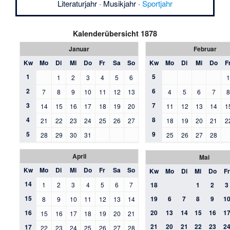
Literaturjahr
·
Musikjahr
·
Sportjahr
Kalenderübersicht 1878
Januar
Februar
Kw
Mo
Di
Mi
Do
Fr
Sa
So
Kw
Mo
Di
Mi
Do
F
1
5
1
2
3
4
5
6
2
6
7
8
9
10
11
12
13
4
5
6
7
3
7
14
15
16
17
18
19
20
11
12
13
14
1
4
8
21
22
23
24
25
26
27
18
19
20
21
2
5
9
28
29
30
31
25
26
27
28
April
Mai
Kw
Mo
Di
Mi
Do
Fr
Sa
So
Kw
Mo
Di
Mi
Do
Fr
14
1
2
3
4
5
6
7
18
1
2
3
15
19
6
7
8
9
1
8
9
10
11
12
13
14
16
20
13
14
15
16
1
15
16
17
18
19
20
21
21
20
21
22
23
2
17
22
23
24
25
26
27
28