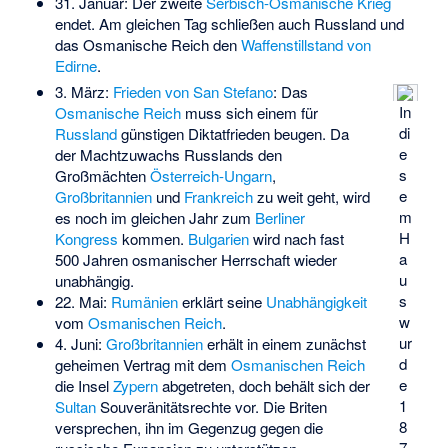
31. Januar: Der zweite
Serbisch-Osmanische Krieg
endet. Am gleichen Tag schließen auch Russland und
das Osmanische Reich den
Waffenstillstand von
Edirne
.
3. März:
Frieden von San Stefano
: Das
In
Osmanische Reich
muss sich einem für
di
Russland
günstigen Diktatfrieden beugen. Da
e
der Machtzuwachs Russlands den
s
Großmächten
Österreich-Ungarn
,
e
Großbritannien
und
Frankreich
zu weit geht, wird
m
es noch im gleichen Jahr zum
Berliner
H
Kongress
kommen.
Bulgarien
wird nach fast
a
500 Jahren osmanischer Herrschaft wieder
u
unabhängig.
s
22. Mai:
Rumänien
erklärt seine
Unabhängigkeit
w
vom
Osmanischen Reich
.
ur
4. Juni:
Großbritannien
erhält in einem zunächst
d
geheimen Vertrag mit dem
Osmanischen Reich
e
die Insel
Zypern
abgetreten, doch behält sich der
1
Sultan
Souveränitätsrechte vor. Die Briten
8
versprechen, ihn im Gegenzug gegen die
7