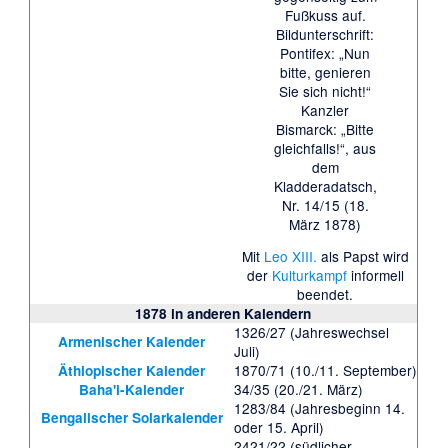
Fußkuss auf.
Bildunterschrift:
Pontifex: „Nun
bitte, genieren
Sie sich nicht!“
Kanzler
Bismarck: „Bitte
gleichfalls!“, aus
dem
Kladderadatsch,
Nr. 14/15 (18.
März 1878)
Mit
Leo XIII.
als Papst wird
der
Kulturkampf
informell
beendet.
1878 in anderen Kalendern
1326/27 (Jahreswechsel
Armenischer Kalender
Juli)
1870/71 (10./11. September)
Äthiopischer Kalender
34/35 (20./21. März)
Baha'i-Kalender
1283/84 (Jahresbeginn 14.
Bengalischer Solarkalender
oder 15. April)
2421/22 (südlicher