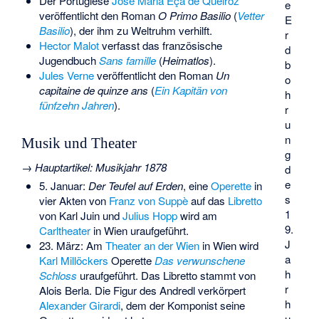
Der Portugiese
José Maria Eça de Queiroz
e
veröffentlicht den Roman
O Primo Basilio
(
Vetter
E
Basilio
), der ihm zu Weltruhm verhilft.
r
Hector Malot
verfasst das französische
d
Jugendbuch
Sans famille
(
Heimatlos
).
b
Jules Verne
veröffentlicht den Roman
Un
o
capitaine de quinze ans
(
Ein Kapitän von
h
fünfzehn Jahren
).
r
u
n
Musik und Theater
g
→
Hauptartikel
:
Musikjahr 1878
d
e
5. Januar:
Der Teufel auf Erden
, eine
Operette
in
s
vier Akten von
Franz von Suppè
auf das
Libretto
1
von
Karl Juin
und
Julius Hopp
wird am
9.
Carltheater
in Wien uraufgeführt.
J
23. März: Am
Theater an der Wien
in Wien wird
a
Karl Millöckers
Operette
Das verwunschene
h
Schloss
uraufgeführt. Das Libretto stammt von
r
Alois Berla
. Die Figur des Andredl verkörpert
h
Alexander Girardi
, dem der Komponist seine
u