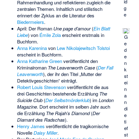
id
Rahmenhandlung und reflektieren zugleich die
g
zentralen Themen. Inhaltlich und stilistisch
e
erinnert der Zyklus an die Literatur des
Biedermeiers
.
April: Der Roman
Une page d’amour
(
Ein Blatt
Liebe
) von
Émile Zola
erscheint erstmals in
G
Buchform.
e
Anna Karenina
von
Lew Nikolajewitsch Tolstoi
d
erscheint in Buchform.
e
Anna Katharine Green
veröffentlicht den
n
Kriminalroman
The Leavenworth Case
(
Der Fall
k
Leavenworth
), der ihr den Titel „Mutter der
st
Detektivgeschichten“ einträgt.
ei
Robert Louis Stevenson
veröffentlicht die aus
n
drei Geschichten bestehende Erzählung
The
a
Suicide Club
(
Der Selbstmörderklub
) im
London
n
Magazine
. Dort erscheint im selben Jahr auch
di
die Erzählung
The Rajah’s Diamond
(
Der
e
Diamant des Radschas
).
ti
Henry James
veröffentlicht die tragikomische
ef
Novelle
Daisy Miller
.
st