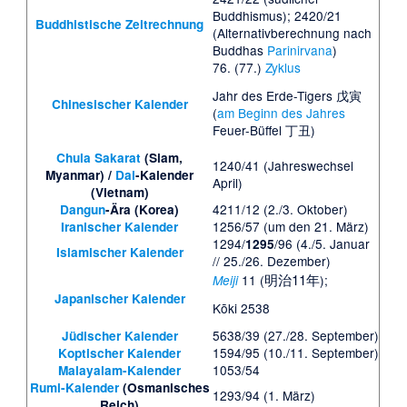
Buddhismus); 2420/21
Buddhistische Zeitrechnung
(Alternativberechnung nach
Buddhas
Parinirvana
)
76. (77.)
Zyklus
Jahr des Erde-Tigers 戊寅
Chinesischer Kalender
(
am Beginn des Jahres
Feuer-Büffel 丁丑)
Chula Sakarat
(Siam,
1240/41 (Jahreswechsel
Myanmar) /
Dai
-Kalender
April)
(Vietnam)
4211/12 (2./3. Oktober)
Dangun
-Ära (Korea)
1256/57 (um den 21. März)
Iranischer Kalender
1294/
/96 (4./5. Januar
1295
Islamischer Kalender
// 25./26. Dezember)
明治11年
11 (
);
Meiji
Japanischer Kalender
Kōki 2538
5638/39 (27./28. September)
Jüdischer Kalender
1594/95 (10./11. September)
Koptischer Kalender
1053/54
Malayalam-Kalender
Rumi-Kalender
(Osmanisches
1293/94 (1. März)
Reich)