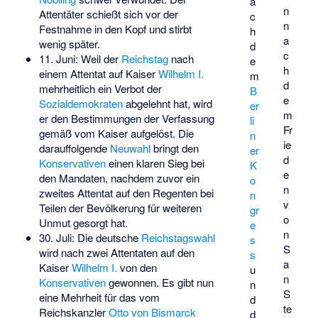
a
n
Attentäter schießt sich vor der
c
n
Festnahme in den Kopf und stirbt
h
a
wenig später.
d
c
11. Juni: Weil der
Reichstag
nach
e
h
einem Attentat auf Kaiser
Wilhelm I.
m
d
mehrheitlich ein Verbot der
B
e
Sozialdemokraten
abgelehnt hat, wird
er
m
er den Bestimmungen der Verfassung
li
Fr
gemäß vom Kaiser aufgelöst. Die
n
ie
darauffolgende
Neuwahl
bringt den
er
d
Konservativen
einen klaren Sieg bei
K
e
den Mandaten, nachdem zuvor ein
o
n
zweites Attentat auf den Regenten bei
n
v
Teilen der Bevölkerung für weiteren
gr
o
Unmut gesorgt hat.
e
n
30. Juli: Die deutsche
Reichstagswahl
s
S
wird nach zwei Attentaten auf den
s
a
Kaiser
Wilhelm I.
von den
u
n
Konservativen
gewonnen. Es gibt nun
n
S
eine Mehrheit für das vom
d
te
Reichskanzler
Otto von Bismarck
d