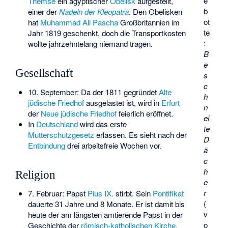
e
Themse
ein ägyptischer
Obelisk
aufgestellt,
b
einer der
Nadeln der Kleopatra
. Den Obelisken
ot
hat
Muhammad Ali Pascha
Großbritannien im
te
Jahr 1819 geschenkt, doch die Transportkosten
:
wollte jahrzehntelang niemand tragen.
B
e
Gesellschaft
s
c
10. September: Da der 1811 gegründet
Alte
h
jüdische Friedhof
ausgelastet ist, wird in
Erfurt
n
der
Neue jüdische Friedhof
feierlich eröffnet.
ei
In
Deutschland
wird das erste
te
Mutterschutzgesetz
erlassen. Es sieht nach der
D
Entbindung
drei arbeitsfreie Wochen vor.
ä
c
h
Religion
e
r
7. Februar: Papst
Pius IX.
stirbt. Sein
Pontifikat
(
dauerte 31 Jahre und 8 Monate. Er ist damit bis
v
heute der am längsten amtierende Papst in der
o
Geschichte der
römisch-katholischen Kirche
.