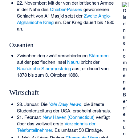
22. November: Mit der von der britischen Armee
in der Nähe des
Chaiber-Passes
gewonnenen
D
Schlacht von Ali Masjid
setzt der
Zweite Anglo-
ie
Afghanische Krieg
ein. Der Krieg dauert bis 1880
ei
an.
n
g
e
Ozeanien
n
Zwischen den zwölf verschiedenen
Stämmen
o
auf der pazifischen Insel
Nauru
bricht der
m
Nauruische Stammeskrieg
aus; er dauert von
m
1878 bis zum 3. Oktober 1888.
e
n
e
Wirtschaft
B
er
28. Januar: Die
Yale Daily News
, die älteste
gf
Studentenzeitung der USA, erscheint erstmals.
e
21. Februar:
New Haven (Connecticut)
verfügt
st
über das weltweit erste
Verzeichnis der
u
Telefonteilnehmer
. Es umfasst 50 Einträge.
n
1. Mai: Auf dem Pariser
Champ de Mars
wird