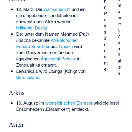
n
m
ni
12. März: Die
Walfischbucht
und ein
b
P
sie umgebender Landstreifen im
er
a
südwestlichen Afrika werden
to
s
britischer Besitz
.
I.
s
Der unter dem Namen Mehmed
Emin
v
a
Pascha
bekannte
Afrikaforscher
o
n
Eduard Schnitzer
aus
Oppeln
wird
n
n
zum Gouverneur der türkisch-
It
a
ägyptischen
Äquatorial-Provinz
in
al
nt
Zentralafrika ernannt.
ie
e
Lewanika I.
wird
Litunga
(König) von
n
Barotseland
.
Arktis
16. August: Im
westsibirischen
Eismeer
wird die Insel
Ensomheden
(„Einsamkeit“) entdeckt.
Asien