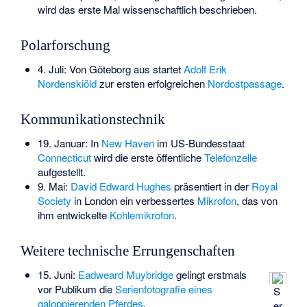
wird das erste Mal wissenschaftlich beschrieben.
Polarforschung
4. Juli: Von Göteborg aus startet
Adolf Erik
Nordenskiöld
zur ersten erfolgreichen
Nordostpassage
.
Kommunikationstechnik
19. Januar: In
New Haven
im US-Bundesstaat
Connecticut
wird die erste öffentliche
Telefonzelle
aufgestellt.
9. Mai:
David Edward Hughes
präsentiert in der
Royal
Society
in London ein verbessertes
Mikrofon
, das von
ihm entwickelte
Kohlemikrofon
.
Weitere technische Errungenschaften
15. Juni:
Eadweard Muybridge
gelingt erstmals
vor Publikum die
Serienfotografie eines
S
galoppierenden Pferdes
.
er