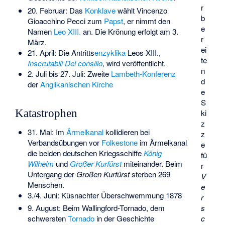
r
20. Februar: Das
Konklave
wählt Vincenzo
b
Gioacchino Pecci zum
Papst
, er nimmt den
e
Namen
Leo XIII.
an. Die Krönung erfolgt am 3.
r
März.
ei
21. April: Die Antritts
enzyklika
Leos XIII.,
te
Inscrutabili Dei consilio
, wird veröffentlicht.
n
2. Juli bis 27. Juli: Zweite
Lambeth-Konferenz
d
der
Anglikanischen Kirche
e
S
Katastrophen
ki
z
31. Mai: Im
Ärmelkanal
kollidieren bei
z
Verbandsübungen vor
Folkestone
im Ärmelkanal
e
die beiden deutschen Kriegsschiffe
König
fü
Wilhelm
und
Großer Kurfürst
miteinander. Beim
r
Untergang der
Großen Kurfürst
sterben 269
V
Menschen.
e
3./4. Juni:
Küsnachter Überschwemmung 1878
r
s
9. August: Beim
Wallingford-Tornado
, dem
c
schwersten
Tornado
in der Geschichte