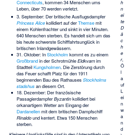
h
Connecticuts
, kommen 34 Menschen ums
n
Leben, über 70 werden verletzt.
ei
3. September: Der britische Ausflugsdampfer
te
Princess Alice
kollidiert auf der
Themse
mit
D
einem Kohlenfrachter und sinkt in vier Minuten.
ä
640 Menschen sterben. Es handelt sich um das
c
bis heute schwerste Schifffahrtsunglück in
h
britischen Inlandgewässern.
e
31. Oktober: In
Stockholm
kommt es zu einem
r
,
Großbrand
in der Schrotmühle
Eldkvarn
im
Ö
Stadtteil
Kungsholmen
. Die Zerstörung durch
l
das Feuer schafft Platz für den 1911
a
beginnenden Bau des Rathauses
Stockholms
uf
stadshus
an diesem Ort.
L
18. Dezember: Der französische
ei
Passagierdampfer
Byzantin
kollidiert bei
n
orkanartigem Wetter am Eingang der
w
Dardanellen
mit dem britischen Dampfschiff
a
Rinaldo
und kentert. Etwa 150 Menschen
n
sterben.
d
Kleinere Unglücksfälle sind in den Unterartikeln von