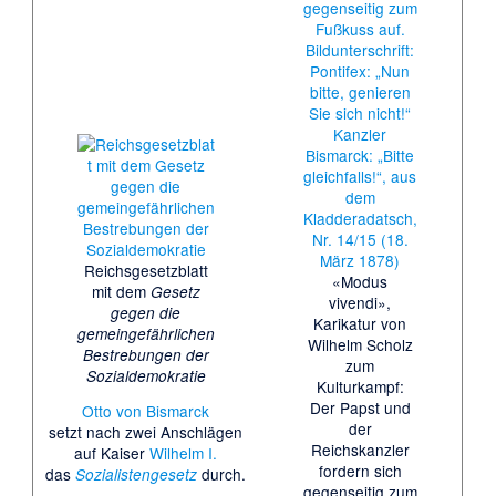
Reichsgesetzblatt
«Modus
mit dem
Gesetz
vivendi»,
gegen die
Karikatur von
gemeingefährlichen
Wilhelm Scholz
Bestrebungen der
zum
Sozialdemokratie
Kulturkampf:
Der Papst und
Otto von Bismarck
der
setzt nach zwei Anschlägen
Reichskanzler
auf Kaiser
Wilhelm I.
fordern sich
das
durch.
Sozialistengesetz
gegenseitig zum