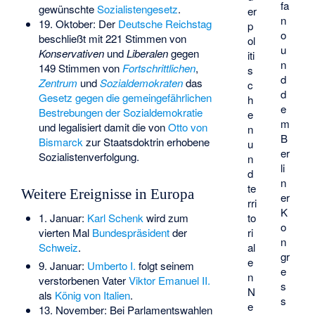
fa
gewünschte
Sozialistengesetz
.
er
n
19. Oktober: Der
Deutsche Reichstag
p
o
beschließt mit 221 Stimmen von
ol
u
Konservativen
und
Liberalen
gegen
iti
n
149 Stimmen von
Fortschrittlichen
,
s
d
Zentrum
und
Sozialdemokraten
das
c
d
Gesetz gegen die gemeingefährlichen
h
e
Bestrebungen der Sozialdemokratie
e
m
und legalisiert damit die von
Otto von
n
B
Bismarck
zur Staatsdoktrin erhobene
u
er
Sozialistenverfolgung.
n
li
d
n
te
Weitere Ereignisse in Europa
er
rri
K
to
1. Januar:
Karl Schenk
wird zum
o
ri
vierten Mal
Bundespräsident
der
n
al
Schweiz
.
gr
e
9. Januar:
Umberto I.
folgt seinem
e
n
verstorbenen Vater
Viktor Emanuel II.
s
N
als
König von Italien
.
s
e
13. November: Bei Parlamentswahlen