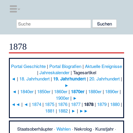
1878
Portal Geschichte
|
Portal Biografien
|
Aktuelle Ereignisse
|
Jahreskalender
|
Tagesartikel
◄
|
18. Jahrhundert
|
19. Jahrhundert
|
20. Jahrhundert
|
►
◄
|
1840er
|
1850er
|
1860er
|
1870er
|
1880er
|
1890er
|
1900er
|
►
◄◄
|
◄
|
1874
|
1875
|
1876
|
1877
|
1878
|
1879
|
1880
|
1881
|
1882
|
►
|
►►
Staatsoberhäupter
·
Wahlen
·
Nekrolog
·
Kunstjahr
·