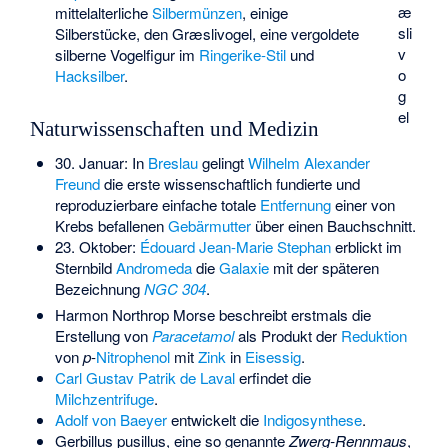
æ
mittelalterliche
Silbermünzen
, einige
sli
Silberstücke, den Græslivogel, eine vergoldete
v
silberne Vogelfigur im
Ringerike-Stil
und
o
Hacksilber
.
g
el
Naturwissenschaften und Medizin
30. Januar: In
Breslau
gelingt
Wilhelm Alexander
Freund
die erste wissenschaftlich fundierte und
reproduzierbare einfache totale
Entfernung
einer von
Krebs befallenen
Gebärmutter
über einen Bauchschnitt.
23. Oktober:
Édouard Jean-Marie Stephan
erblickt im
Sternbild
Andromeda
die
Galaxie
mit der späteren
Bezeichnung
NGC 304
.
Harmon Northrop Morse
beschreibt erstmals die
Erstellung von
Paracetamol
als Produkt der
Reduktion
von
p
-
Nitrophenol
mit
Zink
in
Eisessig
.
Carl Gustav Patrik de Laval
erfindet die
Milchzentrifuge
.
Adolf von Baeyer
entwickelt die
Indigosynthese
.
Gerbillus pusillus
, eine so genannte
Zwerg-
Rennmaus
,