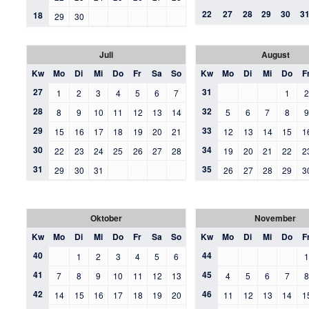
22
27
28
29
30
3
18
29
30
Juli
August
Kw
Mo
Di
Mi
Do
Fr
Sa
So
Kw
Mo
Di
Mi
Do
F
27
31
1
2
3
4
5
6
7
1
28
32
8
9
10
11
12
13
14
5
6
7
8
29
33
15
16
17
18
19
20
21
12
13
14
15
1
30
34
22
23
24
25
26
27
28
19
20
21
22
2
31
35
29
30
31
26
27
28
29
3
Oktober
November
Kw
Mo
Di
Mi
Do
Fr
Sa
So
Kw
Mo
Di
Mi
Do
F
40
44
1
2
3
4
5
6
41
45
7
8
9
10
11
12
13
4
5
6
7
42
46
14
15
16
17
18
19
20
11
12
13
14
1