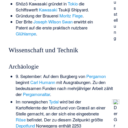
u
Shōzō Kawasaki gründet in
Tokio
die
s
Schiffswerft
Kawasaki
Tsukiji Shipyard.
st
Gründung der Brauerei
Moritz Fiege
.
ell
Der Brite
Joseph Wilson Swan
erwirbt ein
u
Patent auf die erste praktisch nutzbare
n
Glühlampe
.
g
Wissenschaft und Technik
Archäologie
9. September: Auf dem Burgberg von
Pergamon
beginnt
Carl Humann
mit Ausgrabungen. Zu den
bedeutsamen Funden nach mehrjähriger Arbeit zählt
der
Pergamonaltar
.
Im norwegischen
Tydal
wird bei der
D
Kartoffelernte der
Münzfund von Græsli
an einer
er
Stelle gemacht, an der sich eine eingeebnete
G
Röse
befindet. Der zu diesem Zeitpunkt größte
r
Depotfund
Norwegens enthält 2253