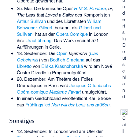
Operette gewidmet hat.
n
25. Mai: Die komische Oper
H.M.S. Pinafore
; or,
d
The Lass that Loved a Sailor
des Komponisten
e
Arthur Sullivan
und des Librettisten
William
rt
Schwenck Gilbert
, bekannt als
Gilbert und
s
Sullivan
, hat an der
Opera Comique
in London
in
ihre
Uraufführung
. Das Werk erreicht 571
D
Aufführungen in Serie.
e
18. September: Die
Oper
Tajemství
(
Das
ut
Geheimnis
) von
Bedřich Smetana
auf das
s
Libretto
von
Eliška Krásnohorská
wird am
Nové
c
České Divadlo
in Prag uraufgeführt.
hl
28. Dezember: Am
Théâtre des Folies
a
Dramatiques
in Paris wird
Jacques Offenbachs
n
Opéra-comique
Madame Favart
uraufgeführt.
d
In einem Gedichtband veröffentlicht Karl Ströse
das
Frühlingslied
Nun will der Lenz uns grüßen
.
C
Sonstiges
ai
ll
12. September: In London wird am Ufer der