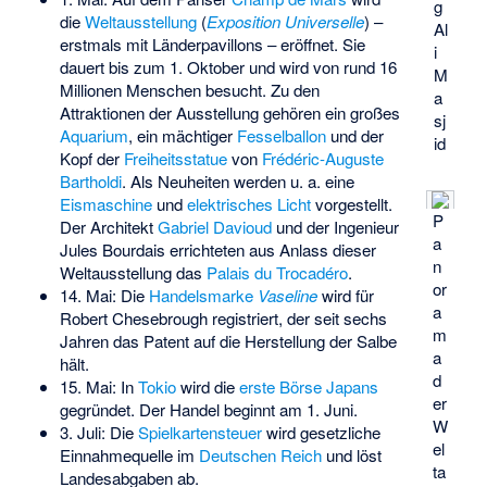
g
die
Weltausstellung
(
Exposition Universelle
) –
Al
erstmals mit Länderpavillons – eröffnet. Sie
i
dauert bis zum 1. Oktober und wird von rund 16
M
Millionen Menschen besucht. Zu den
a
Attraktionen der Ausstellung gehören ein großes
sj
Aquarium
, ein mächtiger
Fesselballon
und der
id
Kopf der
Freiheitsstatue
von
Frédéric-Auguste
Bartholdi
. Als Neuheiten werden u. a. eine
Eismaschine
und
elektrisches Licht
vorgestellt.
P
Der Architekt
Gabriel Davioud
und der Ingenieur
a
Jules Bourdais
errichteten aus Anlass dieser
n
Weltausstellung das
Palais du Trocadéro
.
or
14. Mai: Die
Handelsmarke
Vaseline
wird für
a
Robert Chesebrough
registriert, der seit sechs
m
Jahren das Patent auf die Herstellung der Salbe
a
hält.
d
15. Mai: In
Tokio
wird die
erste Börse Japans
er
gegründet. Der Handel beginnt am 1. Juni.
W
3. Juli: Die
Spielkartensteuer
wird gesetzliche
el
Einnahmequelle im
Deutschen Reich
und löst
ta
Landesabgaben ab.