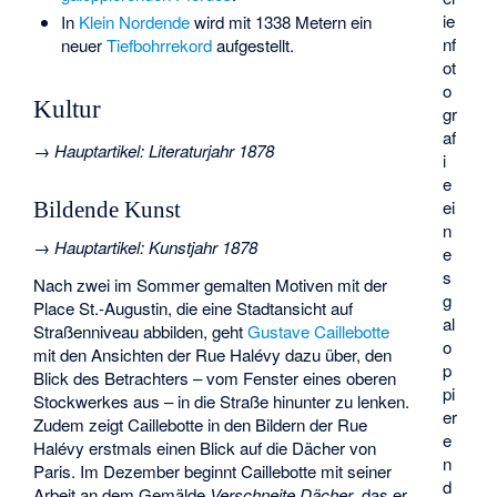
ie
In
Klein Nordende
wird mit 1338 Metern ein
nf
neuer
Tiefbohrrekord
aufgestellt.
ot
o
Kultur
gr
af
→
Hauptartikel
:
Literaturjahr 1878
i
e
ei
Bildende Kunst
n
→
Hauptartikel
:
Kunstjahr 1878
e
s
Nach zwei im Sommer gemalten Motiven mit der
g
Place St.-Augustin, die eine Stadtansicht auf
al
Straßenniveau abbilden, geht
Gustave Caillebotte
o
mit den Ansichten der Rue Halévy dazu über, den
p
Blick des Betrachters – vom Fenster eines oberen
pi
Stockwerkes aus – in die Straße hinunter zu lenken.
er
Zudem zeigt Caillebotte in den Bildern der Rue
e
Halévy erstmals einen Blick auf die Dächer von
n
Paris. Im Dezember beginnt Caillebotte mit seiner
d
Arbeit an dem Gemälde
Verschneite Dächer
, das er