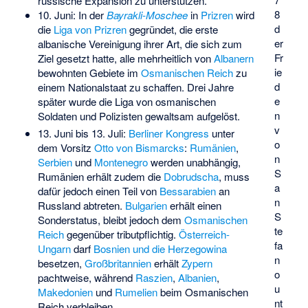
russische Expansion zu unterstützen.
8
10. Juni: In der
Bayrakli-Moschee
in
Prizren
wird
d
die
Liga von Prizren
gegründet, die erste
er
albanische Vereinigung ihrer Art, die sich zum
Fr
Ziel gesetzt hatte, alle mehrheitlich von
Albanern
ie
bewohnten Gebiete im
Osmanischen Reich
zu
d
einem Nationalstaat zu schaffen. Drei Jahre
e
später wurde die Liga von osmanischen
n
Soldaten und Polizisten gewaltsam aufgelöst.
v
13. Juni bis 13. Juli:
Berliner Kongress
unter
o
dem Vorsitz
Otto von Bismarcks
:
Rumänien
,
n
Serbien
und
Montenegro
werden unabhängig,
S
Rumänien erhält zudem die
Dobrudscha
, muss
a
dafür jedoch einen Teil von
Bessarabien
an
n
Russland abtreten.
Bulgarien
erhält einen
S
Sonderstatus, bleibt jedoch dem
Osmanischen
te
Reich
gegenüber tributpflichtig.
Österreich-
fa
Ungarn
darf
Bosnien und die Herzegowina
n
besetzen,
Großbritannien
erhält
Zypern
o
pachtweise, während
Raszien
,
Albanien
,
u
Makedonien
und
Rumelien
beim Osmanischen
nt
Reich verbleiben.