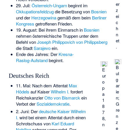
er
29. Juli:
Österreich-Ungarn
beginnt im
z
Okkupationsfeldzug
die Besetzung von
Bosnien
ei
und der
Herzegowina
gemäß dem beim
Berliner
c
Kongress
getroffenen Frieden.
h
19. August: Bei ihrem Einmarsch in
Bosnien
n
nehmen österreichische Truppen unter dem
et
Befehl von
Joseph Philippovich von Philippsberg
.
die Stadt
Sarajevo
ein.
Ende des Jahres: Der
Kresna-
Raslog-Aufstand
beginnt.
B
E
ul
ur
Deutsches Reich
g
o
ar
11. Mai: Nach dem Attentat
Max
p
ie
Hödels
auf Kaiser
Wilhelm I.
fordert
a
n;
Reichskanzler
Otto von Bismarck
ein
1
G
Verbot der
Sozialdemokratie
.
8
re
2. Juni: Der
deutsche Kaiser
Wilhelm
7
n
I.
wird bei einem Attentat durch einen
8,
z
Schrotschuss von
Karl Eduard
n
e
Nobiling
schwer verwundet. Der