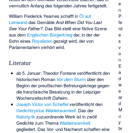
e
vermutlich Anfang des folgenden Jahres fertigstellt.
n
William Frederick Yeames
schafft in
Öl auf
P
Leinwand
das Gemälde
And When Did You Last
fe
See Your Father?
. Das Bild stellt eine fiktive Szene
rd
aus dem
Englischen Bürgerkrieg
dar, in der der
e
Sohn eines
Royalisten
gezeigt wird, der von
s
Parlamentariern verhört wird.
v
o
n
Literatur
E
a
ab 5. Januar: Theodor Fontane veröffentlicht den
d
historischen Roman
Vor dem Sturm
über den
w
Beginn der preußischen Befreiungskriege gegen
e
die französische Besatzung in der Leipziger
ar
Wochenzeitschrift
Daheim
.
d
Joseph Victor von Scheffel
veröffentlicht den
M
Gedichtzyklus
Waldeinsamkeit
. Das der
u
Naturlyrik
zuzuordnende Werk ist in zwölf
y
Gedichte zum Thema
Waldeinsamkeit
br
gegliedert. Das Vor- und Nachwort schaffen eine