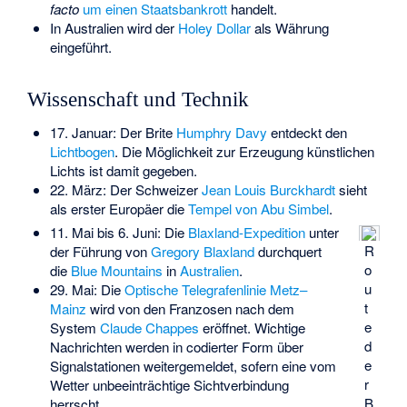
facto
um einen Staatsbankrott
handelt.
In Australien wird der
Holey Dollar
als Währung
eingeführt.
Wissenschaft und Technik
17. Januar: Der Brite
Humphry Davy
entdeckt den
Lichtbogen
. Die Möglichkeit zur Erzeugung künstlichen
Lichts ist damit gegeben.
22. März: Der Schweizer
Jean Louis Burckhardt
sieht
als erster Europäer die
Tempel von Abu Simbel
.
11. Mai bis 6. Juni: Die
Blaxland-Expedition
unter
R
der Führung von
Gregory Blaxland
durchquert
o
die
Blue Mountains
in
Australien
.
u
29. Mai: Die
Optische Telegrafenlinie Metz–
t
Mainz
wird von den Franzosen nach dem
e
System
Claude Chappes
eröffnet. Wichtige
d
Nachrichten werden in codierter Form über
e
Signalstationen weitergemeldet, sofern eine vom
r
Wetter unbeeinträchtige Sichtverbindung
B
herrscht.