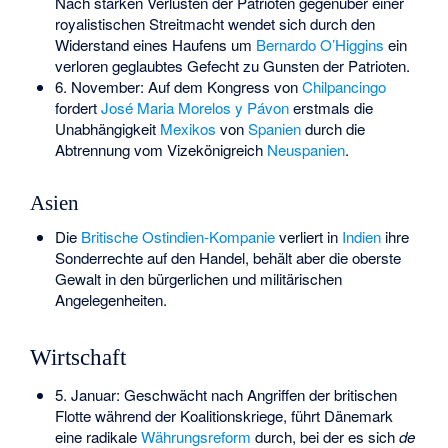
Nach starken Verlusten der Patrioten gegenüber einer
royalistischen Streitmacht wendet sich durch den
Widerstand eines Haufens um
Bernardo O’Higgins
ein
verloren geglaubtes Gefecht zu Gunsten der Patrioten.
6. November: Auf dem Kongress von
Chilpancingo
fordert
José Maria Morelos y Pávon
erstmals die
Unabhängigkeit
Mexikos
von
Spanien
durch die
Abtrennung vom Vizekönigreich
Neuspanien
.
Asien
Die
Britische Ostindien-Kompanie
verliert in
Indien
ihre
Sonderrechte auf den Handel, behält aber die oberste
Gewalt in den bürgerlichen und militärischen
Angelegenheiten.
Wirtschaft
5. Januar: Geschwächt nach Angriffen der britischen
Flotte während der Koalitionskriege, führt Dänemark
eine radikale
Währungsreform
durch, bei der es sich
de