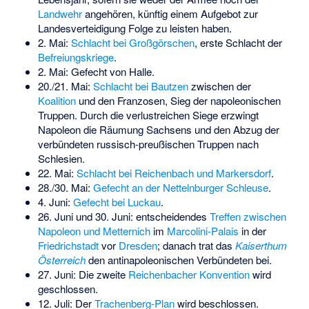
Landwehr
angehören, künftig einem Aufgebot zur
Landesverteidigung Folge zu leisten haben.
2. Mai:
Schlacht bei Großgörschen
, erste Schlacht der
Befreiungskriege
.
2. Mai:
Gefecht von Halle
.
20./21. Mai:
Schlacht bei Bautzen
zwischen der
Koalition
und den Franzosen, Sieg der napoleonischen
Truppen. Durch die verlustreichen Siege erzwingt
Napoleon die Räumung Sachsens und den Abzug der
verbündeten russisch-preußischen Truppen nach
Schlesien.
22. Mai:
Schlacht bei Reichenbach und Markersdorf
.
28./30. Mai:
Gefecht an der Nettelnburger Schleuse
.
4. Juni:
Gefecht bei Luckau
.
26. Juni und 30. Juni: entscheidendes
Treffen zwischen
Napoleon und Metternich
im
Marcolini-Palais
in der
Friedrichstadt
vor
Dresden
; danach trat das
Kaiserthum
Österreich
den antinapoleonischen Verbündeten bei.
27. Juni: Die zweite
Reichenbacher Konvention
wird
geschlossen.
12. Juli: Der
Trachenberg-Plan
wird beschlossen.