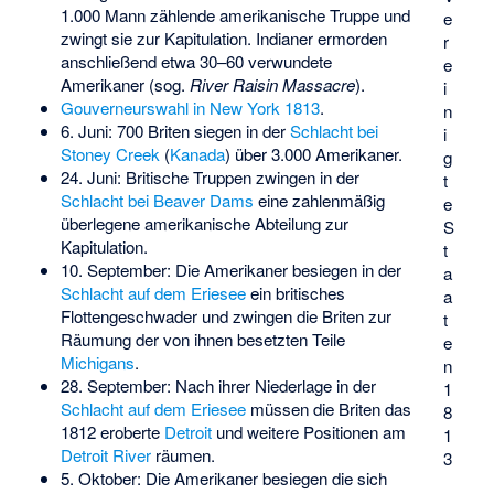
1.000 Mann zählende amerikanische Truppe und
e
zwingt sie zur Kapitulation. Indianer ermorden
r
anschließend etwa 30–60 verwundete
e
Amerikaner (sog.
River Raisin
Massacre
).
i
Gouverneurswahl in New York 1813
.
n
6. Juni: 700 Briten siegen in der
Schlacht bei
i
Stoney Creek
(
Kanada
) über 3.000 Amerikaner.
g
24. Juni: Britische Truppen zwingen in der
t
Schlacht bei Beaver Dams
eine zahlenmäßig
e
überlegene amerikanische Abteilung zur
S
Kapitulation.
t
10. September: Die Amerikaner besiegen in der
a
Schlacht auf dem Eriesee
ein britisches
a
Flottengeschwader und zwingen die Briten zur
t
Räumung der von ihnen besetzten Teile
e
Michigans
.
n
28. September: Nach ihrer Niederlage in der
1
Schlacht auf dem Eriesee
müssen die Briten das
8
1812 eroberte
Detroit
und weitere Positionen am
1
Detroit River
räumen.
3
5. Oktober: Die Amerikaner besiegen die sich