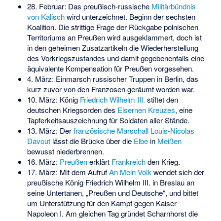
28. Februar: Das preußisch-russische
Militärbündnis
von Kalisch
wird unterzeichnet. Beginn der sechsten
Koalition. Die strittige Frage der Rückgabe polnischen
Territoriums an Preußen wird ausgeklammert, doch ist
in den geheimen Zusatzartikeln die Wiederherstellung
des Vorkriegszustandes und damit gegebenenfalls eine
äquivalente Kompensation für Preußen vorgesehen.
4. März: Einmarsch russischer Truppen in Berlin, das
kurz zuvor von den Franzosen geräumt worden war.
10. März: König
Friedrich Wilhelm III.
stiftet den
deutschen Kriegsorden des
Eisernen Kreuzes
, eine
Tapferkeitsauszeichnung für Soldaten aller Stände.
13. März: Der
französische Marschall
Louis-Nicolas
Davout
lässt die Brücke über die
Elbe
in
Meißen
bewusst niederbrennen.
16. März:
Preußen
erklärt
Frankreich
den Krieg.
17. März: Mit dem Aufruf
An Mein Volk
wendet sich der
preußische König Friedrich Wilhelm III. in Breslau an
seine Untertanen, „Preußen und Deutsche“, und bittet
um Unterstützung für den Kampf gegen Kaiser
Napoleon I. Am gleichen Tag gründet Scharnhorst die