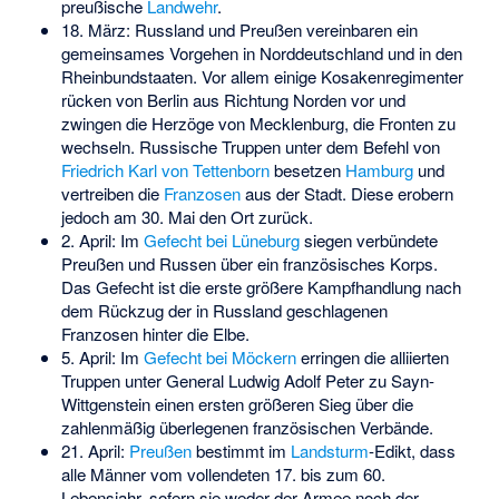
preußische
Landwehr
.
18. März: Russland und Preußen vereinbaren ein
gemeinsames Vorgehen in Norddeutschland und in den
Rheinbundstaaten. Vor allem einige Kosakenregimenter
rücken von Berlin aus Richtung Norden vor und
zwingen die Herzöge von Mecklenburg, die Fronten zu
wechseln. Russische Truppen unter dem Befehl von
Friedrich Karl von Tettenborn
besetzen
Hamburg
und
vertreiben die
Franzosen
aus der Stadt. Diese erobern
jedoch am 30. Mai den Ort zurück.
2. April: Im
Gefecht bei Lüneburg
siegen verbündete
Preußen und Russen über ein französisches Korps.
Das Gefecht ist die erste größere Kampfhandlung nach
dem Rückzug der in Russland geschlagenen
Franzosen hinter die Elbe.
5. April: Im
Gefecht bei Möckern
erringen die alliierten
Truppen unter General Ludwig Adolf Peter zu Sayn-
Wittgenstein einen ersten größeren Sieg über die
zahlenmäßig überlegenen französischen Verbände.
21. April:
Preußen
bestimmt im
Landsturm
-Edikt, dass
alle Männer vom vollendeten 17. bis zum 60.
Lebensjahr, sofern sie weder der Armee noch der