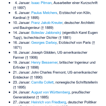
4. Januar:
Isaac Pitman
, Ausarbeiter einer Kurzschrift
(† 1897)
6. Januar:
Paulus Melchers
, Erzbischof von Köln,
Kardinal († 1895)
10. Januar:
Franz Jakob Kreuter
, deutscher Architekt
und Bauingenieur († 1889)
14. Januar:
Boleslav Jablonský
(eigentlich Karel Eugen
Tupý), tschechischer Dichter († 1881)
16. Januar:
Georges Darboy
, Erzbischof von Paris (†
1871)
18. Januar:
Joseph Glidden
, US-amerikanischer
Farmer († 1906)
19. Januar:
Henry Bessemer
, britischer Ingenieur und
Erfinder († 1898)
21. Januar:
John Charles Fremont
, US-amerikanischer
Entdecker († 1890)
23. Januar:
Camilla Collett
, norwegische Schriftstellerin
(† 1895)
24. Januar:
August von Württemberg
, preußischer
Generaloberst († 1885)
27. Januar:
Heinrich von Friedberg
, deutscher Politiker