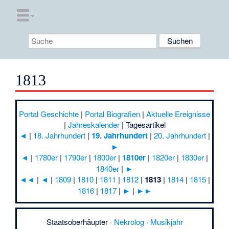
1813
Portal Geschichte
|
Portal Biografien
|
Aktuelle Ereignisse
|
Jahreskalender
|
Tagesartikel
◄
|
18. Jahrhundert
|
19. Jahrhundert
|
20. Jahrhundert
|
►
◄
|
1780er
|
1790er
|
1800er
|
1810er
|
1820er
|
1830er
|
1840er
|
►
◄◄
|
◄
|
1809
|
1810
|
1811
|
1812
|
1813
|
1814
|
1815
|
1816
|
1817
|
►
|
►►
Staatsoberhäupter
·
Nekrolog
·
Musikjahr