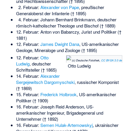
und Rechtswissenschaftler († 1895)
2. Februar:
Alexander von Pape
, preußischer
Generaloberst der Infanterie († 1895)
4. Februar:
Johann Bernhard Brinkmann
, deutscher
römisch-katholischer Theologe und Bischof († 1889)
12. Februar:
Anton von Babarczy
, Jurist und Politiker (†
1881)
12. Februar:
James Dwight Dana
, US-amerikanischer
Geologe, Mineraloge und Zoologe († 1895)
12. Februar:
Otto
(c) Deutsche Fotothek‎,
CC BY-SA 3.0 de
Ludwig
, deutscher
Otto Ludwig
Schriftsteller († 1865)
14. Februar:
Alexander
Sergejewitsch Dargomyschski
, russischer Komponist
(† 1869)
15. Februar:
Frederick Holbrook
, US-amerikanischer
Politiker († 1909)
16. Februar:
Joseph Reid Anderson
, US-
amerikanischer Ingenieur, Brigadegeneral und
Unternehmer († 1892)
16. Februar:
Semen Hulak-Artemowskyj
, ukrainischer