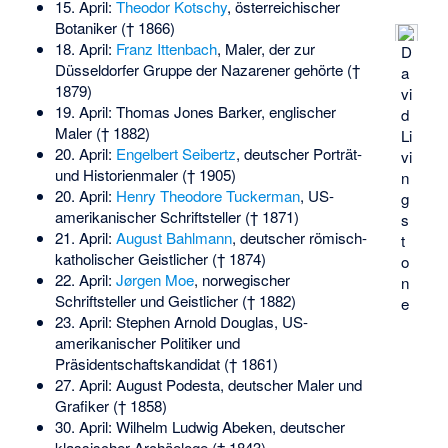
15. April:
Theodor Kotschy
, österreichischer
Botaniker († 1866)
18. April:
Franz Ittenbach
, Maler, der zur
D
Düsseldorfer Gruppe der Nazarener gehörte (†
a
1879)
vi
19. April:
Thomas Jones Barker
, englischer
d
Maler († 1882)
Li
20. April:
Engelbert Seibertz
, deutscher Porträt-
vi
und Historienmaler († 1905)
n
20. April:
Henry Theodore Tuckerman
, US-
g
amerikanischer Schriftsteller († 1871)
s
21. April:
August Bahlmann
, deutscher römisch-
t
katholischer Geistlicher († 1874)
o
22. April:
Jørgen Moe
, norwegischer
n
Schriftsteller und Geistlicher († 1882)
e
23. April:
Stephen Arnold Douglas
, US-
amerikanischer Politiker und
Präsidentschaftskandidat († 1861)
27. April:
August Podesta
, deutscher Maler und
Grafiker († 1858)
30. April:
Wilhelm Ludwig Abeken
, deutscher
klassischer Archäologe († 1843)