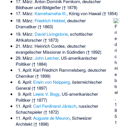
17. März:
Anton Dominik Fernkorn
, deutscher
Bildhauer und Bildgießer († 1878)
17. März:
Kamehameha III.
, König von Hawaii († 1854)
18. März:
Friedrich Hebbel
, deutscher
F
Dramatiker († 1863)
ri
19. März:
David Livingstone
, schottischer
e
Afrikaforscher († 1873)
d
21. März:
Heinrich Cordes
, deutscher
ri
evangelischer Missionar in Südindien († 1892)
c
29. März:
John Letcher
, US-amerikanischer
h
Politiker († 1884)
H
1. April:
Karl Friedrich Rammelsberg
, deutscher
e
Chemiker († 1899)
b
6. April:
Erwin von Neipperg
, österreichischer
b
General († 1897)
el
9. April:
Lewis V. Bogy
, US-amerikanischer
,
Politiker († 1877)
1
11. April:
Carl Ferdinand Jänisch
, russischer
8
Schachspieler († 1872)
5
11. April:
Auguste de Meuron
, Schweizer
1
Architekt († 1898)