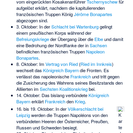
vom eingerückten Kosakenanführer
Tschernyschew
für
aufgelöst erklärt, nachdem die kapitulierenden
französischen Truppen König
Jérôme Bonapartes
abgezogen sind.
3. Oktober: In der
Schlacht bei Wartenburg
gelingt
einem preußischen Korps während der
Befreiungskriege
der Übergang über die
Elbe
und damit
eine Bedrohung der Nordflanke der in
Sachsen
befindlichen französischen Truppen
Napoleon
Bonapartes
.
8. Oktober: Im
Vertrag von Ried
(
Ried im Innkreis
)
wechselt das
Königreich Bayern
die Fronten. Es
verlässt das napoleonische
Frankreich
und tritt gegen
die Zusicherung des Wahrens seines Besitzstands den
Alliierten im
Sechsten Koalitionskrieg
bei.
14. Oktober: Das bislang verbündete
Königreich
Bayern
erklärt
Frankreich
den
Krieg
.
16. bis 19. Oktober: In der
Völkerschlacht bei
K
Leipzig
werden die Truppen Napoléons von den
ar
verbündeten Heeren der Österreicher, Preußen,
te
Russen und Schweden besiegt.