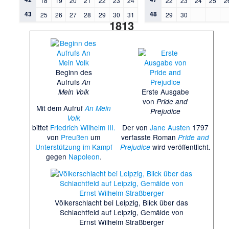
18
19
20
21
22
23
24
22
23
24
25
2
43
48
25
26
27
28
29
30
31
29
30
1813
Beginn des
Aufrufs
An
Erste Ausgabe
Mein Volk
von
Pride and
Mit dem Aufruf
An Mein
Prejudice
Volk
bittet
Friedrich Wilhelm III.
Der von
Jane Austen
1797
von
Preußen
um
verfasste Roman
Pride and
Unterstützung im Kampf
wird veröffentlicht.
Prejudice
gegen
Napoleon
.
Völkerschlacht bei Leipzig, Blick über das
Schlachtfeld auf Leipzig, Gemälde von
Ernst Wilhelm Straßberger