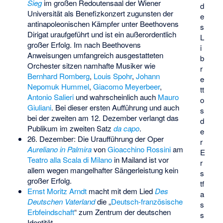
Sieg
im großen Redoutensaal der Wiener
d
Universität als Benefizkonzert zugunsten der
e
antinapoleonischen Kämpfer unter Beethovens
s
Dirigat uraufgeführt und ist ein außerordentlich
L
großer Erfolg. Im nach Beethovens
i
Anweisungen umfangreich ausgestatteten
b
Orchester sitzen namhafte Musiker wie
r
Bernhard Romberg
,
Louis Spohr
,
Johann
e
Nepomuk Hummel
,
Giacomo Meyerbeer
,
tt
Antonio Salieri
und wahrscheinlich auch
Mauro
o
Giuliani
. Bei dieser ersten Aufführung und auch
s
bei der zweiten am 12. Dezember verlangt das
d
Publikum im zweiten Satz
da capo
.
e
26. Dezember: Die Uraufführung der Oper
r
Aureliano in Palmira
von
Gioacchino Rossini
am
E
Teatro alla Scala di Milano
in Mailand ist vor
r
allem wegen mangelhafter Sängerleistung kein
s
großer Erfolg.
tf
Ernst Moritz Arndt
macht mit dem Lied
Des
a
Deutschen Vaterland
die „
Deutsch-französische
s
Erbfeindschaft
“ zum Zentrum der deutschen
s
Identität.