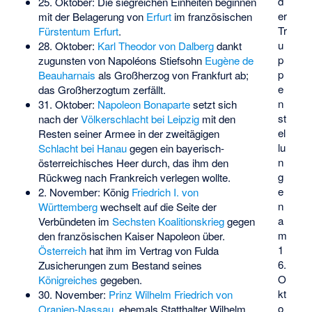
d
25. Oktober: Die siegreichen Einheiten beginnen
er
mit der
Belagerung
von
Erfurt
im französischen
Tr
Fürstentum Erfurt
.
u
28. Oktober:
Karl Theodor von Dalberg
dankt
p
zugunsten von Napoléons Stiefsohn
Eugène de
p
Beauharnais
als Großherzog von Frankfurt ab;
e
das Großherzogtum zerfällt.
n
31. Oktober:
Napoleon Bonaparte
setzt sich
st
nach der
Völkerschlacht bei Leipzig
mit den
el
Resten seiner Armee in der zweitägigen
lu
Schlacht bei Hanau
gegen ein bayerisch-
n
österreichisches Heer durch, das ihm den
g
Rückweg nach Frankreich verlegen wollte.
e
2. November: König
Friedrich I. von
n
Württemberg
wechselt auf die Seite der
a
Verbündeten im
Sechsten Koalitionskrieg
gegen
m
den französischen Kaiser Napoleon über.
1
Österreich
hat ihm im Vertrag von Fulda
6.
Zusicherungen zum Bestand seines
O
Königreiches
gegeben.
kt
30. November:
Prinz Wilhelm Friedrich von
o
Oranien-Nassau
, ehemals Statthalter Wilhelm