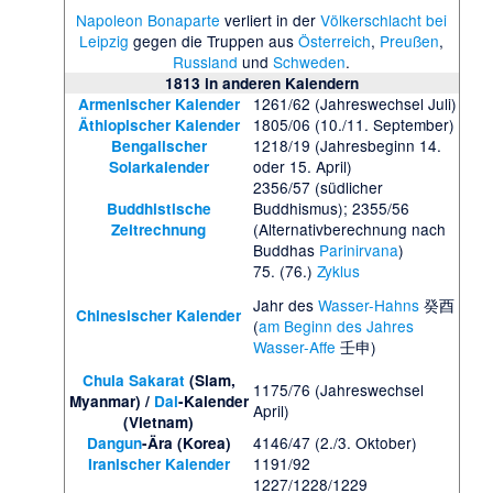
Napoleon Bonaparte
verliert in der
Völkerschlacht bei
Leipzig
gegen die Truppen aus
Österreich
,
Preußen
,
Russland
und
Schweden
.
1813 in anderen Kalendern
1261/62 (Jahreswechsel Juli)
Armenischer Kalender
1805/06 (10./11. September)
Äthiopischer Kalender
1218/19 (Jahresbeginn 14.
Bengalischer
oder 15. April)
Solarkalender
2356/57 (südlicher
Buddhismus); 2355/56
Buddhistische
(Alternativberechnung nach
Zeitrechnung
Buddhas
Parinirvana
)
75. (76.)
Zyklus
Jahr des
Wasser-Hahns
癸酉
Chinesischer Kalender
(
am Beginn des Jahres
Wasser-Affe
壬申)
Chula Sakarat
(Siam,
1175/76 (Jahreswechsel
Myanmar) /
Dai
-Kalender
April)
(Vietnam)
4146/47 (2./3. Oktober)
Dangun
-Ära (Korea)
1191/92
Iranischer Kalender
1227/1228/1229