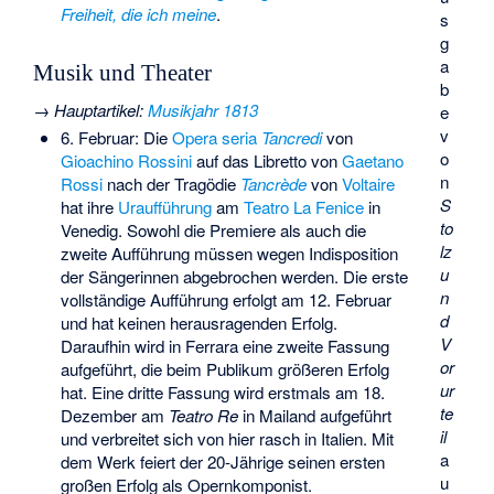
Freiheit, die ich meine
.
s
g
a
Musik und Theater
b
→
Hauptartikel
:
Musikjahr 1813
e
v
6. Februar: Die
Opera seria
Tancredi
von
o
Gioachino Rossini
auf das Libretto von
Gaetano
n
Rossi
nach der Tragödie
Tancrède
von
Voltaire
S
hat ihre
Uraufführung
am
Teatro La Fenice
in
to
Venedig. Sowohl die Premiere als auch die
lz
zweite Aufführung müssen wegen Indisposition
u
der Sängerinnen abgebrochen werden. Die erste
n
vollständige Aufführung erfolgt am 12. Februar
d
und hat keinen herausragenden Erfolg.
V
Daraufhin wird in Ferrara eine zweite Fassung
or
aufgeführt, die beim Publikum größeren Erfolg
ur
hat. Eine dritte Fassung wird erstmals am 18.
te
Dezember am
Teatro Re
in Mailand aufgeführt
il
und verbreitet sich von hier rasch in Italien. Mit
a
dem Werk feiert der 20-Jährige seinen ersten
u
großen Erfolg als Opernkomponist.