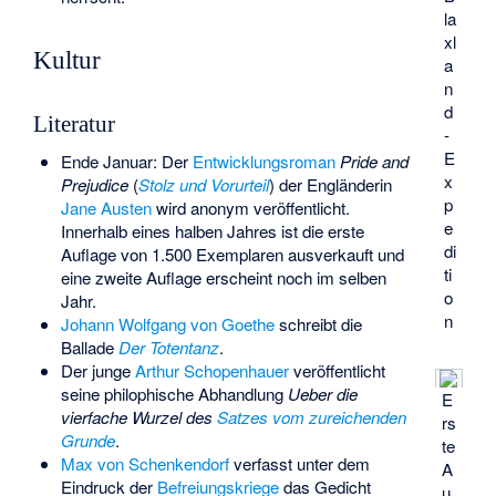
la
xl
Kultur
a
n
d
Literatur
-
E
Ende Januar: Der
Entwicklungsroman
Pride and
x
Prejudice
(
Stolz und Vorurteil
) der Engländerin
p
Jane Austen
wird anonym veröffentlicht.
e
Innerhalb eines halben Jahres ist die erste
di
Auflage von 1.500 Exemplaren ausverkauft und
ti
eine zweite Auflage erscheint noch im selben
o
Jahr.
n
Johann Wolfgang von Goethe
schreibt die
Ballade
Der Totentanz
.
Der junge
Arthur Schopenhauer
veröffentlicht
seine philophische Abhandlung
Ueber die
E
vierfache Wurzel des
Satzes vom zureichenden
rs
Grunde
.
te
Max von Schenkendorf
verfasst unter dem
A
Eindruck der
Befreiungskriege
das Gedicht
u