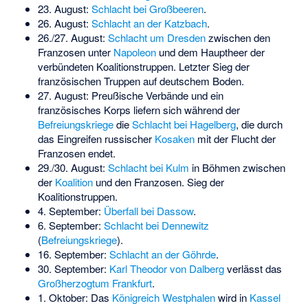
23. August:
Schlacht bei Großbeeren
.
26. August:
Schlacht an der Katzbach
.
26./27. August:
Schlacht um Dresden
zwischen den
Franzosen unter
Napoleon
und dem Hauptheer der
verbündeten Koalitionstruppen. Letzter Sieg der
französischen Truppen auf deutschem Boden.
27. August: Preußische Verbände und ein
französisches Korps liefern sich während der
Befreiungskriege
die
Schlacht bei Hagelberg
, die durch
das Eingreifen russischer
Kosaken
mit der Flucht der
Franzosen endet.
29./30. August:
Schlacht bei Kulm
in Böhmen zwischen
der
Koalition
und den Franzosen. Sieg der
Koalitionstruppen.
4. September:
Überfall bei Dassow
.
6. September:
Schlacht bei Dennewitz
(
Befreiungskriege
).
16. September:
Schlacht an der Göhrde
.
30. September:
Karl Theodor von Dalberg
verlässt das
Großherzogtum Frankfurt
.
1. Oktober: Das
Königreich Westphalen
wird in
Kassel