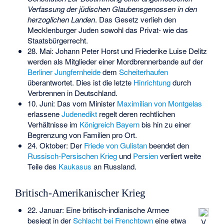
Verfassung der jüdischen Glaubensgenossen in den
herzoglichen Landen
. Das Gesetz verlieh den
Mecklenburger Juden sowohl das Privat- wie das
Staatsbürgerrecht.
28. Mai: Johann Peter Horst und Friederike Luise Delitz
werden als Mitglieder einer Mordbrennerbande auf der
Berliner
Jungfernheide
dem
Scheiterhaufen
überantwortet. Dies ist die letzte
Hinrichtung
durch
Verbrennen in Deutschland.
10. Juni: Das vom Minister
Maximilian von Montgelas
erlassene
Judenedikt
regelt deren rechtlichen
Verhältnisse im
Königreich Bayern
bis hin zu einer
Begrenzung von Familien pro Ort.
24. Oktober: Der
Friede von Gulistan
beendet den
Russisch-Persischen Krieg
und
Persien
verliert weite
Teile des
Kaukasus
an Russland.
Britisch-Amerikanischer Krieg
22. Januar: Eine britisch-indianische Armee
besiegt in der
Schlacht bei Frenchtown
eine etwa
V