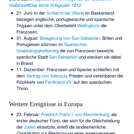
Halbinsel#Das letzte Kriegsjahr 1813
21. Juni: In der
Schlacht bei Vitoria
im Baskenland
besiegen englische, portugiesische und spanische
Truppen unter dem Oberbefehl
Wellingtons
die
Franzosen.
31. August:
Belagerung von San Sebastián
, Briten und
Portugiesen stürmen im
Spanischen
Unabhängigkeitskrieg
die von Franzosen besetzte
spanische Stadt
San Sebastián
und stecken sie dabei
in Brand.
11. Dezember: Franzosen und Spanier schließen mit
dem
Vertrag von Valençay
Frieden und vereinbaren die
Rückkehr von
Ferdinand VII.
auf den spanischen
Thron.
Weitere Ereignisse in Europa
23. Februar:
Friedrich Franz I. von Mecklenburg
, als
erster deutscher Fürst, der sich für die Gleichstellung
der
Juden
einsetzte, erließ die landesherrliche
Constitution zur Bestimmung einer angemessenen