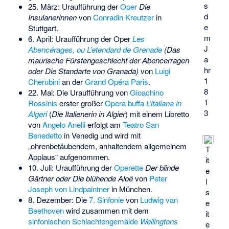
s
25. März: Uraufführung der
Oper
Die
d
Insulanerinnen
von
Conradin Kreutzer
in
e
Stuttgart.
m
6. April: Uraufführung der Oper
Les
J
Abencérages, ou L’etendard de Grenade
(Das
a
maurische Fürstengeschlecht der Abencerragen
hr
oder Die Standarte von Granada)
von
Luigi
1
Cherubini
an der
Grand Opéra Paris
.
8
22. Mai: Die Uraufführung von
Gioachino
1
Rossinis
erster großer
Opera buffa
L’italiana in
3
Algeri
(
Die Italienerin in Algier
) mit einem Libretto
von
Angelo Anelli
erfolgt am
Teatro San
Benedetto
in Venedig und wird mit
„ohrenbetäubendem, anhaltendem allgemeinem
T
Applaus“ aufgenommen.
it
10. Juli: Uraufführung der
Operette
Der blinde
e
Gärtner oder Die blühende Aloë
von
Peter
l
Joseph von Lindpaintner
in München.
s
8. Dezember: Die
7. Sinfonie
von
Ludwig van
e
Beethoven
wird zusammen mit dem
it
sinfonischen Schlachtengemälde
Wellingtons
e