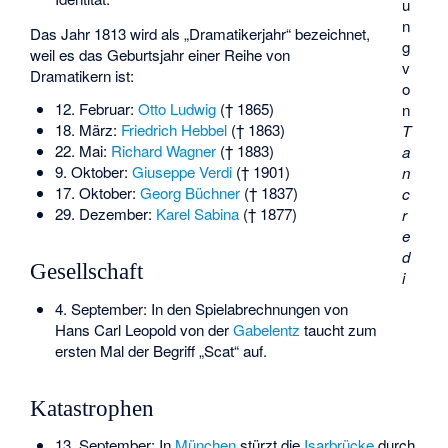
u
n
Das Jahr 1813 wird als „Dramatikerjahr“ bezeichnet,
g
weil es das Geburtsjahr einer Reihe von
v
Dramatikern ist:
o
12. Februar:
Otto Ludwig
(† 1865)
n
18. März:
Friedrich Hebbel
(† 1863)
T
22. Mai:
Richard Wagner
(† 1883)
a
9. Oktober:
Giuseppe Verdi
(† 1901)
n
17. Oktober:
Georg Büchner
(† 1837)
c
29. Dezember:
Karel Sabina
(† 1877)
r
e
d
Gesellschaft
i
4. September: In den Spielabrechnungen von
Hans Carl Leopold von der
Gabelentz
taucht zum
ersten Mal der Begriff „
Scat
“ auf.
Katastrophen
13. September: In
München
stürzt die
Isarbrücke
durch