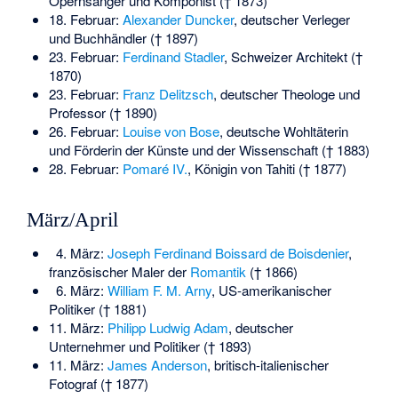
Opernsänger und Komponist († 1873)
18. Februar:
Alexander Duncker
, deutscher Verleger
und Buchhändler († 1897)
23. Februar:
Ferdinand Stadler
, Schweizer Architekt (†
1870)
23. Februar:
Franz Delitzsch
, deutscher Theologe und
Professor († 1890)
26. Februar:
Louise von Bose
, deutsche Wohltäterin
und Förderin der Künste und der Wissenschaft († 1883)
28. Februar:
Pomaré IV.
, Königin von Tahiti († 1877)
März/April
4. März:
Joseph Ferdinand Boissard de Boisdenier
,
französischer Maler der
Romantik
(† 1866)
6. März:
William F. M. Arny
, US-amerikanischer
Politiker († 1881)
11. März:
Philipp Ludwig Adam
, deutscher
Unternehmer und Politiker († 1893)
11. März:
James Anderson
, britisch-italienischer
Fotograf († 1877)