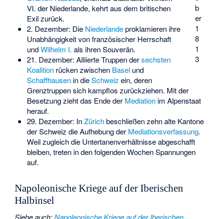
b
VI. der Niederlande, kehrt aus dem britischen
er
Exil zurück.
1
2. Dezember: Die
Niederlande
proklamieren ihre
8
Unabhängigkeit von französischer Herrschaft
1
und
Wilhelm I.
als ihren Souverän.
3
21. Dezember: Alliierte Truppen der
sechsten
Koalition
rücken zwischen
Basel
und
Schaffhausen
in die
Schweiz
ein, deren
Grenztruppen sich kampflos zurückziehen. Mit der
Besetzung zieht das Ende der
Mediation
im Alpenstaat
herauf.
29. Dezember: In
Zürich
beschließen zehn alte Kantone
der Schweiz die Aufhebung der
Mediationsverfassung
.
Weil zugleich die Untertanenverhältnisse abgeschafft
bleiben, treten in den folgenden Wochen Spannungen
auf.
Napoleonische Kriege auf der Iberischen
Halbinsel
Siehe auch
:
Napoleonische Kriege auf der Iberischen