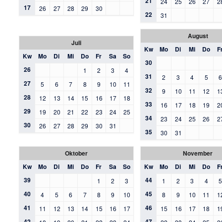
21
24
25
26
27
2
17
26
27
28
29
30
22
31
August
Juli
Kw
Mo
Di
Mi
Do
F
Kw
Mo
Di
Mi
Do
Fr
Sa
So
30
26
1
2
3
4
31
2
3
4
5
27
5
6
7
8
9
10
11
32
9
10
11
12
1
28
12
13
14
15
16
17
18
33
16
17
18
19
2
29
19
20
21
22
23
24
25
34
23
24
25
26
2
30
26
27
28
29
30
31
35
30
31
Oktober
November
Kw
Mo
Di
Mi
Do
Fr
Sa
So
Kw
Mo
Di
Mi
Do
F
39
44
1
2
3
1
2
3
4
40
45
4
5
6
7
8
9
10
8
9
10
11
1
41
46
11
12
13
14
15
16
17
15
16
17
18
1
42
47