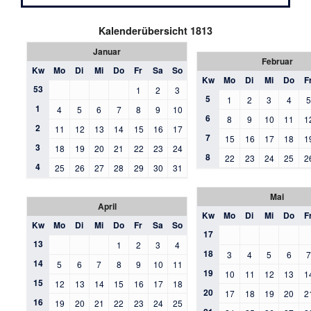
Kalenderübersicht 1813
Januar
Februar
Kw
Mo
Di
Mi
Do
Fr
Sa
So
Kw
Mo
Di
Mi
Do
F
53
1
2
3
5
1
2
3
4
1
4
5
6
7
8
9
10
6
8
9
10
11
1
2
11
12
13
14
15
16
17
7
15
16
17
18
1
3
18
19
20
21
22
23
24
8
22
23
24
25
2
4
25
26
27
28
29
30
31
Mai
April
Kw
Mo
Di
Mi
Do
F
Kw
Mo
Di
Mi
Do
Fr
Sa
So
17
13
1
2
3
4
18
3
4
5
6
14
5
6
7
8
9
10
11
19
10
11
12
13
1
15
12
13
14
15
16
17
18
20
17
18
19
20
2
16
19
20
21
22
23
24
25