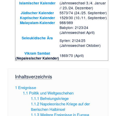
(Jahreswechsel 3./4. Januar
Islamischer Kalender
// 23./24. Dezember)
5573/74 (24./25. September)
Jüdischer Kalender
1529/30 (10./11. September)
Koptischer Kalender
988/989
Malayalam-Kalender
Babylon: 2123/24
(Jahreswechsel April)
Seleukidische Ära
Syrien: 2124/25
(Jahreswechsel Oktober)
Vikram Sambat
1869/70 (April)
(Nepalesischer Kalender)
Inhaltsverzeichnis
1
Ereignisse
1.1
Politik und Weltgeschehen
1.1.1
Befreiungskriege
1.1.2
Napoleonische Kriege auf der
Iberischen Halbinsel
1.1.3
Weitere Ereignisse in Europa