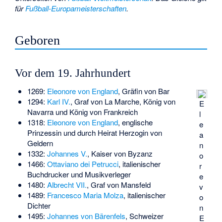
für
Fußball-Europameisterschaften
.
Geboren
Vor dem 19. Jahrhundert
1269:
Eleonore von England
, Gräfin von Bar
1294:
Karl IV.
, Graf von La Marche, König von
E
Navarra und König von Frankreich
l
1318:
Eleonore von England
, englische
e
Prinzessin und durch Heirat Herzogin von
a
Geldern
n
1332:
Johannes V.
, Kaiser von Byzanz
o
1466:
Ottaviano dei Petrucci
, italienischer
r
Buchdrucker und Musikverleger
e
1480:
Albrecht VII.
, Graf von Mansfeld
v
1489:
Francesco Maria Molza
, italienischer
o
Dichter
n
1495:
Johannes von Bärenfels
, Schweizer
E