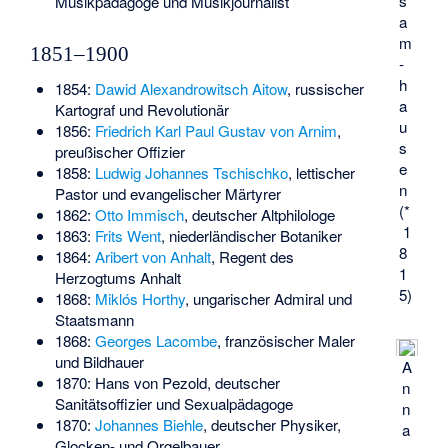
s
Musikpädagoge und Musikjournalist
a
m
1851–1900
­
h
1854:
Dawid Alexandrowitsch Aitow
, russischer
a
Kartograf und Revolutionär
u
1856:
Friedrich Karl Paul Gustav von Arnim
,
s
preußischer Offizier
e
1858:
Ludwig Johannes Tschischko
, lettischer
n
Pastor und evangelischer Märtyrer
(*
1862:
Otto Immisch
, deutscher Altphilologe
1
1863:
Frits Went
, niederländischer Botaniker
8
1864:
Aribert von Anhalt
, Regent des
1
Herzogtums Anhalt
5)
1868:
Miklós Horthy
, ungarischer Admiral und
Staatsmann
1868:
Georges Lacombe
, französischer Maler
und Bildhauer
A
1870:
Hans von Pezold
, deutscher
n
Sanitätsoffizier und Sexualpädagoge
n
1870:
Johannes Biehle
, deutscher Physiker,
a
Glocken- und Orgelbauer