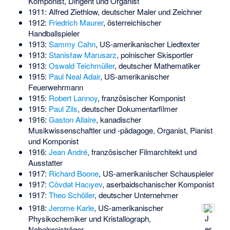
Komponist, Dirigent und Organist
1911:
Alfred Ziethlow
, deutscher Maler und Zeichner
1912:
Friedrich Maurer
, österreichischer
Handballspieler
1913:
Sammy Cahn
, US-amerikanischer Liedtexter
1913:
Stanisław Marusarz
, polnischer Skisportler
1913:
Oswald Teichmüller
, deutscher Mathematiker
1915:
Paul Neal Adair
, US-amerikanischer
Feuerwehrmann
1915:
Robert Lannoy
, französischer Komponist
1915:
Paul Zils
, deutscher Dokumentarfilmer
1916:
Gaston Allaire
, kanadischer
Musikwissenschaftler und -pädagoge, Organist, Pianist
und Komponist
1916:
Jean André
, französischer Filmarchitekt und
Ausstatter
1917:
Richard Boone
, US-amerikanischer Schauspieler
1917:
Cövdət Hacıyev
, aserbaidschanischer Komponist
1917:
Theo Schöller
, deutscher Unternehmer
1918:
Jerome Karle
, US-amerikanischer
J
Physikochemiker und Kristallograph,
er
Nobelpreisträger