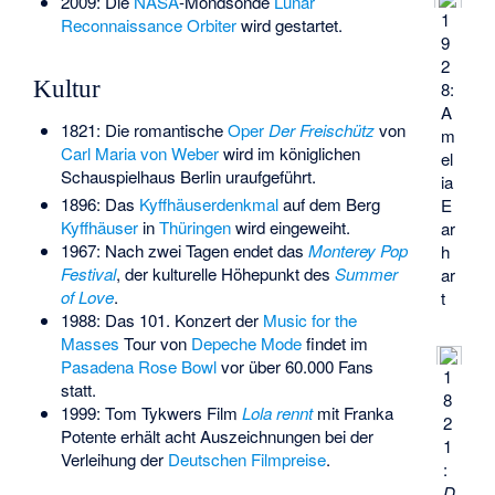
2009: Die
NASA
-Mondsonde
Lunar
1
Reconnaissance Orbiter
wird gestartet.
9
2
Kultur
8:
A
1821: Die romantische
Oper
Der Freischütz
von
m
Carl Maria von Weber
wird im königlichen
el
Schauspielhaus Berlin uraufgeführt.
ia
1896: Das
Kyffhäuserdenkmal
auf dem Berg
E
Kyffhäuser
in
Thüringen
wird eingeweiht.
ar
1967: Nach zwei Tagen endet das
Monterey Pop
h
Festival
, der kulturelle Höhepunkt des
Summer
ar
of Love
.
t
1988: Das 101. Konzert der
Music for the
Masses
Tour von
Depeche Mode
findet im
Pasadena Rose Bowl
vor über 60.000 Fans
1
statt.
8
1999: Tom Tykwers Film
Lola rennt
mit Franka
2
Potente erhält acht Auszeichnungen bei der
1
Verleihung der
Deutschen Filmpreise
.
:
D