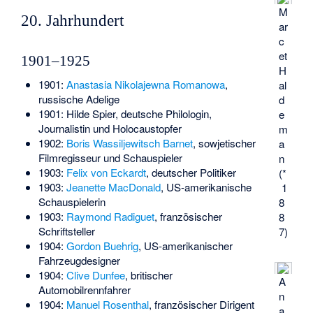
M
20. Jahrhundert
ar
c
et
1901–1925
H
1901:
Anastasia Nikolajewna Romanowa
,
al
russische Adelige
d
1901:
Hilde Spier
, deutsche Philologin,
e
Journalistin und Holocaustopfer
m
1902:
Boris Wassiljewitsch Barnet
, sowjetischer
a
Filmregisseur und Schauspieler
n
1903:
Felix von Eckardt
, deutscher Politiker
(*
1903:
Jeanette MacDonald
, US-amerikanische
1
Schauspielerin
8
1903:
Raymond Radiguet
, französischer
8
Schriftsteller
7)
1904:
Gordon Buehrig
, US-amerikanischer
Fahrzeugdesigner
1904:
Clive Dunfee
, britischer
A
Automobilrennfahrer
n
1904:
Manuel Rosenthal
, französischer Dirigent
a