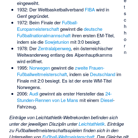
e
eingeweiht.
t
1932: Der Weltbasketballverband
FIBA
wird in
s
Genf gegründet.
c
1972: Beim Finale der
Fußball-
h
Europameisterschaft
gewinnt die
deutsche
h
Fußballnationalmannschaft
ihren ersten EM-Titel,
o
indem sie die
Sowjetunion
mit 3:0 besiegt.
r
1978: Der
Zentralalpenweg
, ein österreichischer
n
Weitwanderweg entlang des Alpenhauptkamms
wird eröffnet.
1995:
Norwegen
gewinnt die
zweite Frauen-
Fußballweltmeisterschaft
, indem sie
Deutschland
im
Finale mit 2:0 besiegt. Es ist der erste WM-Titel
Norwegens.
2006:
Audi
gewinnt als erster Hersteller das
24-
Stunden-Rennen von Le Mans
mit einem
Diesel
-
Fahrzeug.
Einträge von Leichtathletik-Weltrekorden befinden sich
unter der jeweiligen Disziplin unter
Leichtathletik
.
Einträge
zu Fußballweltmeisterschaftsspielen finden sich in den
Unterseiten von
Fußball-Weltmeisterschaft
. Das Gleiche gilt