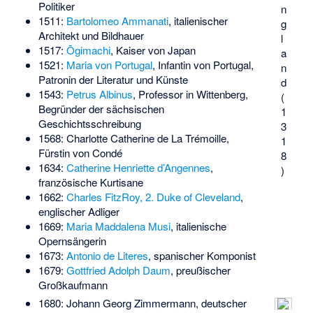
Politiker
n
1511:
Bartolomeo Ammanati
, italienischer
g
Architekt und Bildhauer
l
1517:
Ōgimachi
, Kaiser von Japan
a
1521:
Maria von Portugal
, Infantin von Portugal,
n
Patronin der Literatur und Künste
d
1543:
Petrus Albinus
, Professor in Wittenberg,
(
Begründer der sächsischen
1
Geschichtsschreibung
3
1568:
Charlotte Catherine de La Trémoille
,
1
Fürstin von Condé
8
1634:
Catherine Henriette d’Angennes
,
)
französische Kurtisane
1662:
Charles FitzRoy, 2. Duke of Cleveland
,
englischer Adliger
1669:
Maria Maddalena Musi
, italienische
Opernsängerin
1673:
Antonio de Literes
, spanischer Komponist
1679:
Gottfried Adolph Daum
, preußischer
Großkaufmann
1680:
Johann Georg Zimmermann
, deutscher