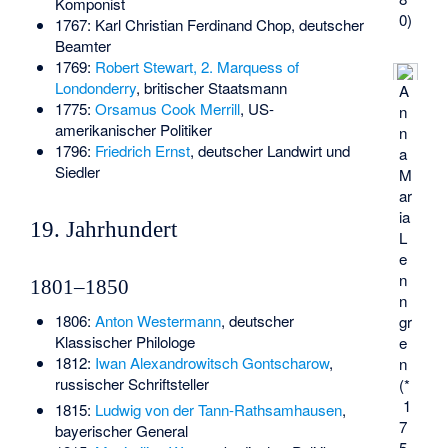
Komponist
0)
1767:
Karl Christian Ferdinand Chop
, deutscher
Beamter
1769:
Robert Stewart, 2. Marquess of
Londonderry
, britischer Staatsmann
A
1775:
Orsamus Cook Merrill
, US-
n
amerikanischer Politiker
n
1796:
Friedrich Ernst
, deutscher Landwirt und
a
Siedler
M
ar
ia
19. Jahrhundert
L
e
n
1801–1850
n
1806:
Anton Westermann
, deutscher
gr
Klassischer Philologe
e
1812:
Iwan Alexandrowitsch Gontscharow
,
n
russischer Schriftsteller
(*
1
1815:
Ludwig von der Tann-Rathsamhausen
,
7
bayerischer General
5