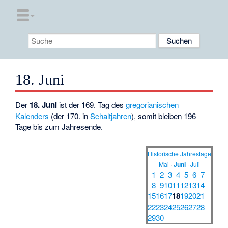
18. Juni
Der
18. Juni
ist der 169. Tag des
gregorianischen
Kalenders
(der 170. in
Schaltjahren
), somit bleiben 196
Tage bis zum Jahresende.
Historische Jahrestage
Mai
·
Juni
·
Juli
1
2
3
4
5
6
7
8
9
10
11
12
13
14
15
16
17
18
19
20
21
22
23
24
25
26
27
28
29
30