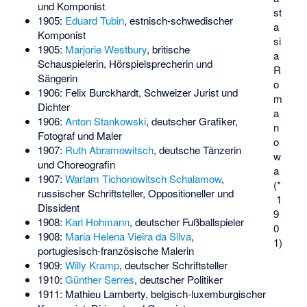
und Komponist
st
1905:
Eduard Tubin
, estnisch-schwedischer
a
Komponist
si
1905:
Marjorie Westbury
, britische
a
Schauspielerin, Hörspielsprecherin und
R
Sängerin
o
1906:
Felix Burckhardt
, Schweizer Jurist und
m
Dichter
a
1906:
Anton Stankowski
, deutscher Grafiker,
n
Fotograf und Maler
o
1907:
Ruth Abramowitsch
, deutsche Tänzerin
w
und Choreografin
a
1907:
Warlam Tichonowitsch Schalamow
,
(*
russischer Schriftsteller, Oppositioneller und
1
Dissident
9
1908:
Karl Hohmann
, deutscher Fußballspieler
0
1908:
Maria Helena Vieira da Silva
,
1)
portugiesisch-französische Malerin
1909:
Willy Kramp
, deutscher Schriftsteller
1910:
Günther Serres
, deutscher Politiker
1911:
Mathieu Lamberty
, belgisch-luxemburgischer