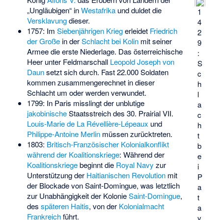
„Ungläubigen“ in
Westafrika
und duldet die
1
Versklavung
dieser.
4
1757: Im
Siebenjährigen Krieg
erleidet
Friedrich
2
der Große
in der
Schlacht bei Kolin
mit seiner
9
Armee die erste Niederlage. Das österreichische
:
Heer unter Feldmarschall
Leopold Joseph von
S
Daun
setzt sich durch. Fast 22.000 Soldaten
c
kommen zusammengerechnet in dieser
h
Schlacht um oder werden verwundet.
l
1799: In Paris misslingt der unblutige
a
jakobinische
Staatsstreich des 30. Prairial VII.
c
Louis-Marie de La Révellière-Lépeaux
und
h
Philippe-Antoine Merlin
müssen zurücktreten.
t
1803:
Britisch-Französischer Kolonialkonflikt
b
während der Koalitionskriege
: Während der
e
Koalitionskriege
beginnt die
Royal Navy
zur
i
Unterstützung der
Haitianischen Revolution
mit
P
der
Blockade von Saint-Domingue
, was letztlich
a
zur Unabhängigkeit der Kolonie
Saint-Domingue
,
t
des
späteren Haitis
, von der
Kolonialmacht
a
Frankreich
führt.
y