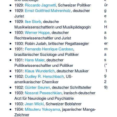
ür
1929:
Riccardo Jagmetti
, Schweizer Politiker
g
1929:
Ernst Gottfried Mahrenholz
, deutscher
e
Jurist
n
1929:
Ilse Storb
, deutsche
H
Musikwissenschaftlerin und Musikpädagogin
a
1930:
Werner Hoppe
, deutscher
b
Rechtswissenschaftler und Jurist
er
1930:
Robin Judah
, britischer Regattasegler
m
1931:
Fernando Henrique Cardoso
,
a
brasilianischer Soziologe und Politiker
s
1931:
Hans Maier
, deutscher
(*
Politikwissenschaftler und Politiker
1
1931:
Klaus Wunderlich
, deutscher Musiker
9
1932:
Dudley R. Herschbach
, US-
2
amerikanischer Chemiker
9)
1932:
Günter Seuren
, deutscher Schriftsteller
1933:
Nossrat Peseschkian
, iranisch-deutscher
Arzt für Neurologie und Psychiatrie
1933:
Jean Wicki
, Schweizer Bobfahrer
1934:
Mitsuteru Yokoyama
, japanischer Manga-
Zeichner