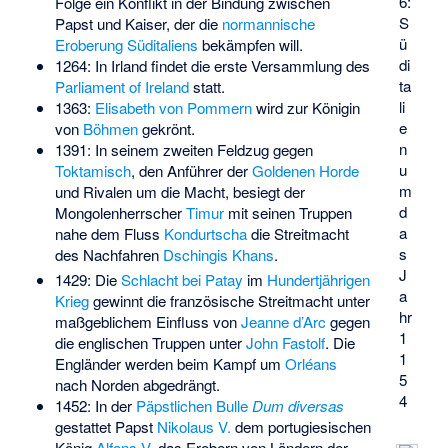
6:
Folge ein Konflikt in der Bindung zwischen
S
Papst und Kaiser, der die
normannische
ü
Eroberung Süditaliens
bekämpfen will.
di
1264: In Irland findet die erste Versammlung des
ta
Parliament of Ireland
statt.
li
1363:
Elisabeth von Pommern
wird zur Königin
e
von
Böhmen
gekrönt.
n
1391: In seinem zweiten Feldzug gegen
u
Toktamisch
, den Anführer der
Goldenen Horde
m
und Rivalen um die Macht, besiegt der
d
Mongolenherrscher
Timur
mit seinen Truppen
a
nahe dem Fluss
Kondurtscha
die Streitmacht
s
des Nachfahren
Dschingis Khans
.
J
1429: Die
Schlacht bei Patay
im
Hundertjährigen
a
Krieg
gewinnt die französische Streitmacht unter
hr
maßgeblichem Einfluss von
Jeanne d’Arc
gegen
1
die englischen Truppen unter
John Fastolf
. Die
1
Engländer werden beim Kampf um
Orléans
5
nach Norden abgedrängt.
4
1452: In der
Päpstlichen Bulle
Dum diversas
gestattet Papst
Nikolaus V.
dem portugiesischen
König
Alfons V.
das Erobern von Ländern der