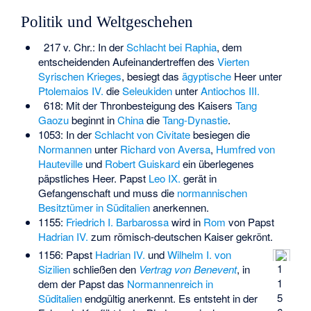
Politik und Weltgeschehen
217 v. Chr.: In der
Schlacht bei Raphia
, dem
entscheidenden Aufeinandertreffen des
Vierten
Syrischen Krieges
, besiegt das
ägyptische
Heer unter
Ptolemaios IV.
die
Seleukiden
unter
Antiochos III.
618: Mit der Thronbesteigung des Kaisers
Tang
Gaozu
beginnt in
China
die
Tang-Dynastie
.
1053: In der
Schlacht von Civitate
besiegen die
Normannen
unter
Richard von Aversa
,
Humfred von
Hauteville
und
Robert Guiskard
ein überlegenes
päpstliches Heer. Papst
Leo IX.
gerät in
Gefangenschaft und muss die
normannischen
Besitztümer in Süditalien
anerkennen.
1155:
Friedrich I. Barbarossa
wird in
Rom
von Papst
Hadrian IV.
zum römisch-deutschen Kaiser gekrönt.
1156: Papst
Hadrian IV.
und
Wilhelm I. von
1
Sizilien
schließen den
Vertrag von Benevent
, in
1
dem der Papst das
Normannenreich in
5
Süditalien
endgültig anerkennt. Es entsteht in der