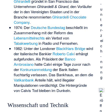
Ghirardelli
gründet in San Francisco das
­
Unternehmen
Ghirardelli & Girard
, den Vorläufer
u
der in den Vereinigten Staaten und in der
n
Branche renommierten
Ghirardelli Chocolate
t
Company
.
e
1974: Der
Deutsche Bundestag
beschließt im
r­
Zusammenhang mit der Reform des
z
Lebensmittelrechts
ein Verbot von
ei
Tabakwerbung
in Radio und Fernsehen.
c
1982: Unter der Londoner
Blackfriars Bridge
wird
h
der italienische Bankier
Roberto Calvi
erhängt
­
aufgefunden. Als Präsident der
Banco
n
Ambrosiano
hatte Calvi einige Tage zuvor nach
u
der
Konkursanmeldung
der Bank Italien
n
fluchtartig verlassen. Das Bankhaus, an dem die
g
Vatikanbank
Anteile hält, wird illegaler
Manipulationen verdächtigt. Die Hintergründe
von Calvis Tod bleiben im Dunkeln.
E
rö
Wissenschaft und Technik
ff
n