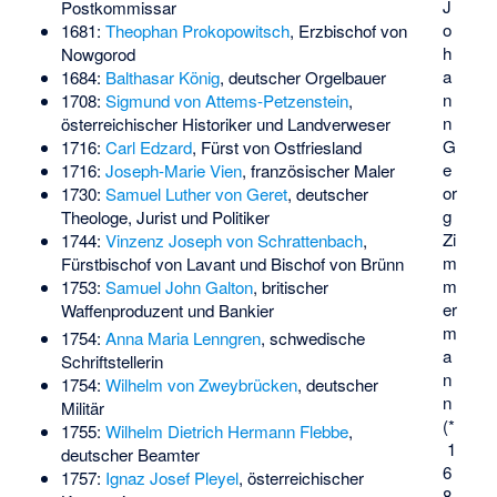
J
Postkommissar
o
1681:
Theophan Prokopowitsch
, Erzbischof von
h
Nowgorod
a
1684:
Balthasar König
, deutscher Orgelbauer
n
1708:
Sigmund von Attems-Petzenstein
,
n
österreichischer Historiker und Landverweser
G
1716:
Carl Edzard
, Fürst von Ostfriesland
e
1716:
Joseph-Marie Vien
, französischer Maler
or
1730:
Samuel Luther von Geret
, deutscher
g
Theologe, Jurist und Politiker
Zi
1744:
Vinzenz Joseph von Schrattenbach
,
m
Fürstbischof von Lavant und Bischof von Brünn
m
1753:
Samuel John Galton
, britischer
er
Waffenproduzent und Bankier
m
1754:
Anna Maria Lenngren
, schwedische
a
Schriftstellerin
n
1754:
Wilhelm von Zweybrücken
, deutscher
n
Militär
(*
1755:
Wilhelm Dietrich Hermann Flebbe
,
1
deutscher Beamter
6
1757:
Ignaz Josef Pleyel
, österreichischer
8