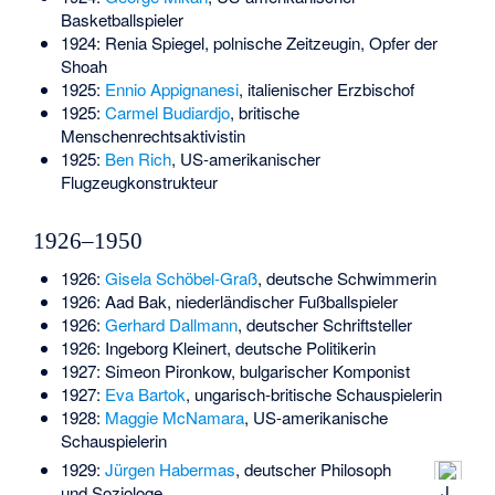
Basketballspieler
1924:
Renia Spiegel
, polnische Zeitzeugin, Opfer der
Shoah
1925:
Ennio Appignanesi
, italienischer Erzbischof
1925:
Carmel Budiardjo
, britische
Menschenrechtsaktivistin
1925:
Ben Rich
, US-amerikanischer
Flugzeugkonstrukteur
1926–1950
1926:
Gisela Schöbel-Graß
, deutsche Schwimmerin
1926:
Aad Bak
, niederländischer Fußballspieler
1926:
Gerhard Dallmann
, deutscher Schriftsteller
1926:
Ingeborg Kleinert
, deutsche Politikerin
1927:
Simeon Pironkow
, bulgarischer Komponist
1927:
Eva Bartok
, ungarisch-britische Schauspielerin
1928:
Maggie McNamara
, US-amerikanische
Schauspielerin
1929:
Jürgen Habermas
, deutscher Philosoph
J
und Soziologe