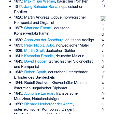
1815:
Maximilian Werner
, badischer Politiker
4)
1817:
Jang Bahadur Rana
, nepalesischer
Politiker
1820:
Martin Andreas Udbye
, norwegischer
Komponist und Organist
L
1827:
Charlotte Erasmi
, deutsche
u
Konservenfabrikantin
d
w
1830:
Anna von der Asseburg
, deutsche Adelige
ig
1831:
Peter Nicolai Arbo
, norwegischer Maler
v
1839:
Martin Greif
, deutscher Dichter
o
1841:
Katharina Brandis
, deutsche Malerin
n
1843:
David Popper
, tschechischer Violoncellist
d
und Komponist
er
1843:
Robert Sputh
, deutscher Unternehmer,
T
Erfinder des Bierdeckels
a
1844:
Rudolf Graf von Khevenhüller-Metsch
,
n
österreich-ungarischer Diplomat
n-
1845:
Alphonse Laveran
, französischer
R
Mediziner, Nobelpreisträger
at
1850:
Richard Heuberger der Ältere
,
h
österreichischer Komponist, Dirigent,