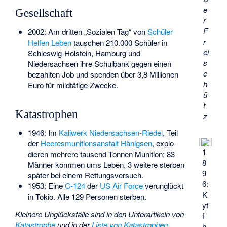
e
Gesellschaft
r
F
2002: Am dritten „Sozialen Tag“ von
Schüler
r
Helfen Leben
tauschen 210.000 Schüler in
ei
Schleswig-Holstein, Hamburg und
s
Niedersachsen ihre Schulbank gegen einen
c
bezahlten Job und spenden über 3,8 Millionen
h
Euro für mildtätige Zwecke.
ü
t
Katastrophen
z
1946: Im
Kaliwerk Niedersachsen-Riedel
, Teil
der
Heeresmunitionsanstalt Hänigsen
,
explo­
1
dieren mehrere tausend Tonnen Munition
; 83
8
Männer kommen ums Leben, 3 weitere sterben
9
später bei einem Rettungs­versuch.
6:
1953: Eine
C-124
der
US Air Force
verunglückt
K
in Tokio. Alle 129 Personen sterben.
yf
Kleinere Unglücksfälle sind in den Unterartikeln von
f
Katastrophe
und in der
Liste von Katastrophen
h