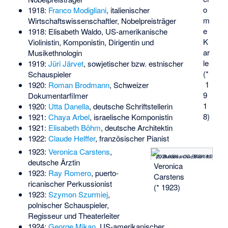
o
1918:
Franco Modigliani
, italienischer
m
Wirtschaftswissenschaftler, Nobelpreisträger
e
1918:
Elisabeth Waldo
, US-amerikanische
K
Violinistin, Komponistin, Dirigentin und
ar
Musikethnologin
le
1919:
Jüri Järvet
, sowjetischer bzw. estnischer
(*
Schauspieler
1
1920:
Roman Brodmann
, Schweizer
9
Dokumentarfilmer
1
1920:
Utta Danella
, deutsche Schriftstellerin
8)
1921:
Chaya Arbel
, israelische Komponistin
1921:
Elisabeth Böhm
, deutsche Architektin
1922:
Claude Helffer
, französischer Pianist
1923:
Veronica Carstens
,
(c) Bundesarchiv, Bild 146-2008-0320 / CC-BY-SA 3.0
deutsche Ärztin
Veronica
1923:
Ray Romero
, puerto-
Carstens
ricanischer Perkussionist
(* 1923)
1923:
Szymon Szurmiej
,
polnischer Schauspieler,
Regisseur und Theaterleiter
1924:
George Mikan
, US-amerikanischer