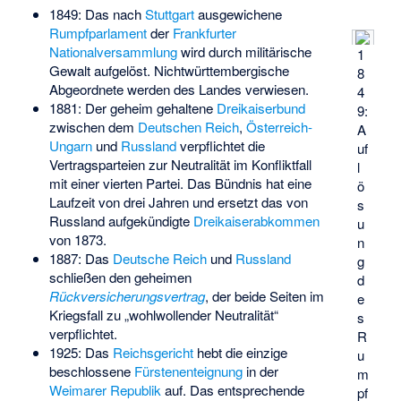
1849: Das nach
Stuttgart
ausgewichene
Rumpfparlament
der
Frankfurter
Nationalversammlung
wird durch militärische
1
Gewalt aufgelöst. Nichtwürttembergische
8
Abgeordnete werden des Landes verwiesen.
4
1881: Der geheim gehaltene
Dreikaiserbund
9:
zwischen dem
Deutschen Reich
,
Österreich-
A
Ungarn
und
Russland
verpflichtet die
uf
Vertragsparteien zur Neutralität im Konfliktfall
l
mit einer vierten Partei. Das Bündnis hat eine
ö
Laufzeit von drei Jahren und ersetzt das von
s
Russland aufgekündigte
Dreikaiserabkommen
u
von 1873.
n
1887: Das
Deutsche Reich
und
Russland
g
schließen den geheimen
d
Rückversicherungsvertrag
, der beide Seiten im
e
Kriegsfall zu „wohlwollender Neutralität“
s
verpflichtet.
R
1925: Das
Reichsgericht
hebt die einzige
u
beschlossene
Fürstenenteignung
in der
m
Weimarer Republik
auf. Das entsprechende
pf