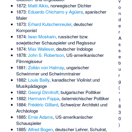
v
1872:
Matti Aikio
, norwegischer Dichter
o
1873:
Eduardo Chicharro y Agüera
, spanischer
n
Maler
d
1873:
Erhard Kutschenreuter
, deutscher
e
Komponist
r
1874:
Iwan Moskwin
, russischer bzw.
A
sowjetischer Schauspieler und Regisseur
s
1874:
Max Walleser
, deutscher Indologe
s
1878:
John S. Robertson
, US-amerikanischer
e
Filmregisseur
b
1881:
Zoltán von Halmay
, ungarischer
u
Schwimmer und Schwimmtrainer
r
1882:
Louis Bailly
, kanadischer Violinist und
g
Musikpädagoge
(
1882:
Georgi Dimitroff
, bulgarischer Politiker
*
1882:
Hermann Foppa
, österreichischer Politiker
1
1884:
Frédéric Gilliard
, Schweizer Architekt und
8
Archäologe
3
1885:
Ernie Adams
, US-amerikanischer
0
Schauspieler
)
1885:
Alfred Bogen
, deutscher Lehrer, Schulrat,