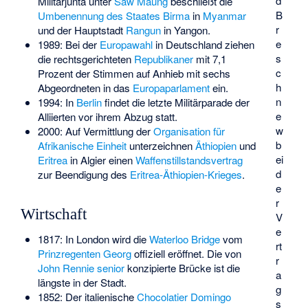
d
Militärjunta unter
Saw Maung
beschließt die
B
Umbenennung des Staates Birma
in
Myanmar
r
und der Hauptstadt
Rangun
in Yangon.
e
1989: Bei der
Europawahl
in Deutschland ziehen
s
die rechtsgerichteten
Republikaner
mit 7,1
c
Prozent der Stimmen auf Anhieb mit sechs
h
Abgeordneten in das
Europaparlament
ein.
n
1994: In
Berlin
findet die letzte Militärparade der
e
Alliierten vor ihrem Abzug statt.
w
2000: Auf Vermittlung der
Organisation für
b
Afrikanische Einheit
unterzeichnen
Äthiopien
und
ei
Eritrea
in Algier einen
Waffenstillstandsvertrag
d
zur Beendigung des
Eritrea-Äthiopien-Krieges
.
e
r
Wirtschaft
V
e
1817: In London wird die
Waterloo Bridge
vom
rt
Prinzregenten
Georg
offiziell eröffnet. Die von
r
John Rennie senior
konzipierte Brücke ist die
a
längste in der Stadt.
g
1852: Der italienische
Chocolatier
Domingo
s