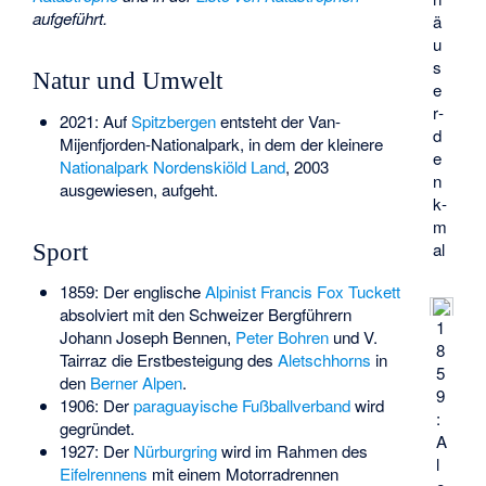
aufgeführt.
ä
u
s
Natur und Umwelt
e
r­
2021: Auf
Spitzbergen
entsteht der
Van-
d
Mijenfjorden-Nationalpark
, in dem der kleinere
e
Nationalpark Nordenskiöld Land
, 2003
n
ausgewiesen, aufgeht.
k­
m
al
Sport
1859: Der englische
Alpinist
Francis Fox Tuckett
absolviert mit den Schweizer Bergführern
1
Johann Joseph Bennen,
Peter Bohren
und V.
8
Tairraz die Erstbesteigung des
Aletschhorns
in
5
den
Berner Alpen
.
9
1906: Der
paraguayische Fußballverband
wird
:
gegründet.
A
1927: Der
Nürburgring
wird im Rahmen des
l
Eifelrennens
mit einem Motorradrennen