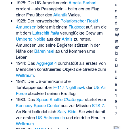
1928: Die US-Amerikanerin
Amelia Earhart
u
erreicht – als Passagierin – beim ersten Flug
n
einer Frau über den
Atlantik
Wales.
g
1928: Der norwegische
Polarforscher
Roald
d
Amundsen
bricht mit einem
Flugboot
auf, um die
er
mit dem
Luftschiff
Italia
verunglückte Crew um
W
Umberto Nobile
aus der
Arktis
zu retten.
at
Amundsen und seine Begleiter stürzen in der
er
Nähe der
Bäreninsel
ab und kommen ums
lo
Leben.
o
1944: Das
Aggregat 4
durchstößt als erstes von
B
Menschen konstruiertes Objekt die Grenze zum
ri
Weltraum
.
d
1981: Der US-amerikanische
g
Tarnkappenbomber
F-117 Nighthawk
der
US Air
e
Force
absolviert seinen Erstflug.
1
1983: Das
Space Shuttle
Challenger
startet vom
8
Kennedy Space Center
aus zur Mission
STS-7
.
1
An Bord befindet sich
Sally Ride
. Sie wird damit
7
zur ersten
US-Astronautin
und die dritte Frau im
Weltraum
.