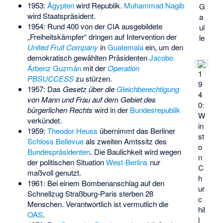
1953:
Ägypten
wird Republik.
Muhammad Nagib
G
wird Staatspräsident.
a
1954: Rund 400 von der CIA ausgebildete
ul
„Freiheitskämpfer“ dringen auf Intervention der
le
United Fruit Company
in
Guatemala
ein, um den
demokratisch gewählten Präsidenten
Jacobo
Árbenz Guzmán
mit der
Operation
1
PBSUCCESS
zu stürzen.
9
1957: Das
Gesetz über die
Gleichberechtigung
4
von Mann und Frau auf dem Gebiet des
0:
bürgerlichen Rechts
wird in der
Bundesrepublik
W
verkündet.
in
1959:
Theodor Heuss
übernimmt das Berliner
st
Schloss Bellevue
als zweiten Amtssitz des
o
Bundespräsidenten
. Die Baulichkeit wird wegen
n
der politischen Situation
West-Berlins
nur
C
maßvoll genutzt.
h
1961: Bei einem
Bombenanschlag auf den
ur
Schnellzug Straßburg-Paris
sterben 28
c
Menschen. Verantwortlich ist vermutlich die
hil
OAS
.
l