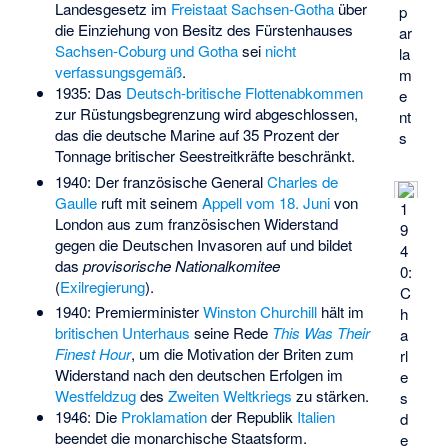
Landesgesetz im
Freistaat Sachsen-Gotha
über
p
die Einziehung von Besitz des Fürstenhauses
ar
Sachsen-Coburg und Gotha
sei
nicht
la
verfassungsgemäß
.
m
1935: Das
Deutsch-britische Flottenabkommen
e
zur Rüstungsbegrenzung wird abgeschlossen,
nt
das die deutsche Marine auf 35 Prozent der
s
Tonnage britischer Seestreitkräfte beschränkt.
1940: Der französische General
Charles de
Gaulle
ruft mit seinem
Appell vom 18. Juni
von
1
London aus zum französischen Widerstand
9
gegen die Deutschen Invasoren auf und bildet
4
das
provisorische Nationalkomitee
0:
(
Exilregierung
).
C
1940: Premierminister
Winston Churchill
hält im
h
britischen Unterhaus
seine Rede
This Was Their
a
Finest Hour
, um die Motivation der Briten zum
rl
Widerstand nach den deutschen Erfolgen im
e
Westfeldzug
des
Zweiten Weltkriegs
zu stärken.
s
1946: Die
Proklamation
der Republik
Italien
d
beendet die monarchische Staatsform.
e