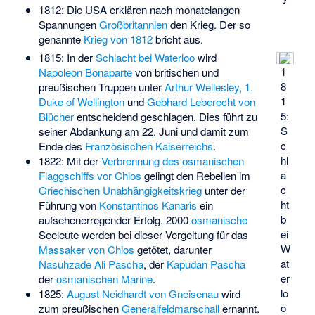
1812: Die USA erklären nach monatelangen
Spannungen
Großbritannien
den Krieg. Der so
genannte
Krieg von 1812
bricht aus.
1815: In der
Schlacht bei Waterloo
wird
1
Napoleon Bonaparte
von britischen und
8
preußischen Truppen unter
Arthur Wellesley, 1.
1
Duke of Wellington
und
Gebhard Leberecht von
5:
Blücher
entscheidend geschlagen. Dies führt zu
S
seiner Abdankung am 22. Juni und damit zum
c
Ende des
Französischen Kaiserreichs
.
hl
1822: Mit der
Verbrennung des osmanischen
a
Flaggschiffs vor Chios
gelingt den Rebellen im
c
Griechischen Unabhängigkeitskrieg
unter der
ht
Führung von
Konstantinos Kanaris
ein
b
aufsehenerregender Erfolg. 2000
osmanische
ei
Seeleute werden bei dieser Vergeltung für das
W
Massaker von Chios
getötet, darunter
at
Nasuhzade Ali Pascha
, der
Kapudan Pascha
er
der
osmanischen Marine
.
lo
1825:
August Neidhardt von Gneisenau
wird
o
zum preußischen
Generalfeldmarschall
ernannt.