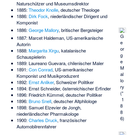
Naturschützer und Museumsdirektor
1885:
Theodor Knolle
, deutscher Theologe
1886:
Dirk Fock
, niederländischer Dirigent und
Komponist
1886:
George Mallory
, britischer Bergsteiger
G
1887:
Marcet Haldeman
, US-amerikanische
e
Autorin
or
1888:
Margarita Xirgu
, katalanische
g
Schauspielerin
e
1889:
Laureano Guevara
, chilenischer Maler
M
1891:
Con Conrad
, US-amerikanischer
al
Komponist und Musikproduzent
lo
1892:
Ernst Anliker
, Schweizer Politiker
ry
1894:
Ernst Schneider
, österreichischer Erfinder
(*
1896:
Friedrich Kümmel
, deutscher Politiker
1
1896:
Bruno Snell
, deutscher Altphilologe
8
1898:
Samuel Elzevier de Jongh
,
8
niederländischer Pharmakologe
6)
1900:
Charles Druck
, französischer
Automobilrennfahrer