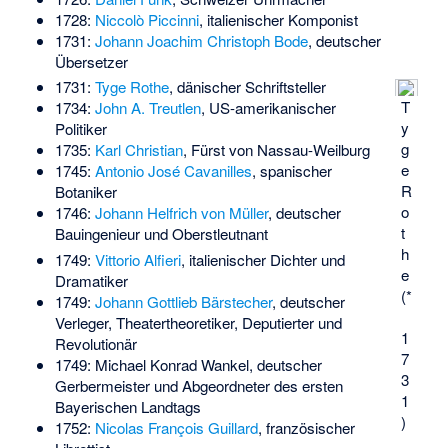
1728:
Niccolò Piccinni
, italienischer Komponist
1731:
Johann Joachim Christoph Bode
, deutscher
Übersetzer
1731:
Tyge Rothe
, dänischer Schriftsteller
T
1734:
John A. Treutlen
, US-amerikanischer
y
Politiker
g
1735:
Karl Christian
, Fürst von Nassau-Weilburg
e
1745:
Antonio José Cavanilles
, spanischer
R
Botaniker
o
1746:
Johann Helfrich von Müller
, deutscher
t
Bauingenieur und Oberstleutnant
h
1749:
Vittorio Alfieri
, italienischer Dichter und
e
Dramatiker
(*
1749:
Johann Gottlieb Bärstecher
, deutscher
Verleger, Theatertheoretiker, Deputierter und
1
Revolutionär
7
1749:
Michael Konrad Wankel
, deutscher
3
Gerbermeister und Abgeordneter des ersten
1
Bayerischen Landtags
)
1752:
Nicolas François Guillard
, französischer