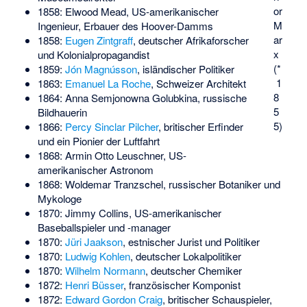
or
1858:
Elwood Mead
, US-amerikanischer
M
Ingenieur, Erbauer des Hoover-Damms
ar
1858:
Eugen Zintgraff
, deutscher Afrikaforscher
x
und Kolonialpropagandist
(*
1859:
Jón Magnússon
, isländischer Politiker
1
1863:
Emanuel La Roche
, Schweizer Architekt
8
1864:
Anna Semjonowna Golubkina
, russische
5
Bildhauerin
5)
1866:
Percy Sinclar Pilcher
, britischer Erfinder
und ein Pionier der Luftfahrt
1868:
Armin Otto Leuschner
, US-
amerikanischer Astronom
1868:
Woldemar Tranzschel
, russischer Botaniker und
Mykologe
1870:
Jimmy Collins
, US-amerikanischer
Baseballspieler und -manager
1870:
Jüri Jaakson
, estnischer Jurist und Politiker
1870:
Ludwig Kohlen
, deutscher Lokalpolitiker
1870:
Wilhelm Normann
, deutscher Chemiker
1872:
Henri Büsser
, französischer Komponist
1872:
Edward Gordon Craig
, britischer Schauspieler,