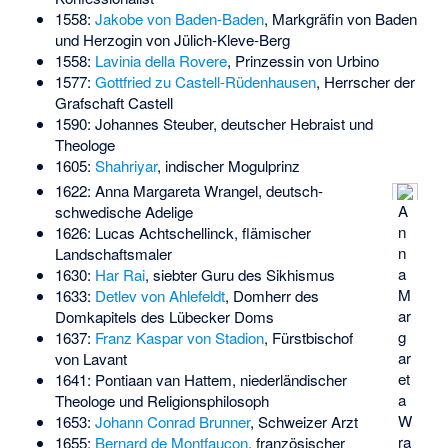
1558:
Jakobe von Baden-Baden
, Markgräfin von Baden
und Herzogin von Jülich-Kleve-Berg
1558:
Lavinia della Rovere
, Prinzessin von Urbino
1577:
Gottfried zu Castell-Rüdenhausen
, Herrscher der
Grafschaft Castell
1590:
Johannes Steuber
, deutscher Hebraist und
Theologe
1605:
Shahriyar
, indischer Mogulprinz
1622:
Anna Margareta Wrangel
, deutsch-
A
schwedische Adelige
n
1626:
Lucas Achtschellinck
, flämischer
n
Landschaftsmaler
a
1630:
Har Rai
, siebter Guru des Sikhismus
M
1633:
Detlev von Ahlefeldt
, Domherr des
ar
Domkapitels des Lübecker Doms
g
1637:
Franz Kaspar von Stadion
, Fürstbischof
ar
von Lavant
et
1641:
Pontiaan van Hattem
, niederländischer
a
Theologe und Religionsphilosoph
W
1653:
Johann Conrad Brunner
, Schweizer Arzt
ra
1655:
Bernard de Montfaucon
, französischer