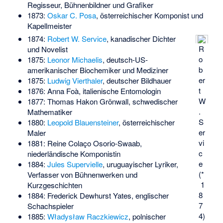
Regisseur, Bühnenbildner und Grafiker
1873:
Oskar C. Posa
, österreichischer Komponist und
Kapellmeister
1874:
Robert W. Service
, kanadischer Dichter
R
und Novelist
o
1875:
Leonor Michaelis
, deutsch-US-
b
amerikanischer Biochemiker und Mediziner
er
1875:
Ludwig Vierthaler
, deutscher Bildhauer
t
1876:
Anna Foà
, italienische Entomologin
W
1877:
Thomas Hakon Grönwall
, schwedischer
.
Mathematiker
S
1880:
Leopold Blauensteiner
, österreichischer
er
Maler
vi
1881:
Reine Colaço Osorio-Swaab
,
c
niederländische Komponistin
e
1884:
Jules Supervielle
, uruguayischer Lyriker,
(*
Verfasser von Bühnenwerken und
1
Kurzgeschichten
8
1884:
Frederick Dewhurst Yates
, englischer
7
Schachspieler
4)
1885:
Władysław Raczkiewicz
, polnischer