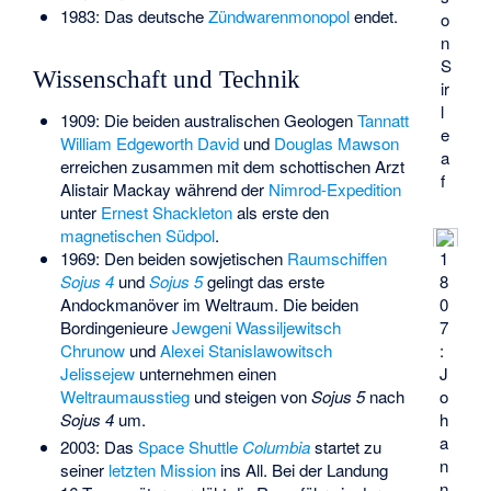
1983: Das deutsche
Zündwarenmonopol
endet.
o
n
S
Wissenschaft und Technik
ir
l
1909: Die beiden australischen Geologen
Tannatt
e
William Edgeworth David
und
Douglas Mawson
a
erreichen zusammen mit dem schottischen Arzt
f
Alistair Mackay während der
Nimrod-Expedition
unter
Ernest Shackleton
als erste den
magnetischen Südpol
.
1969: Den beiden sowjetischen
Raumschiffen
1
Sojus 4
und
Sojus 5
gelingt das erste
8
Andockmanöver im Weltraum. Die beiden
0
Bordingenieure
Jewgeni Wassiljewitsch
7
Chrunow
und
Alexei Stanislawowitsch
:
Jelissejew
unternehmen einen
J
Weltraumausstieg
und steigen von
Sojus 5
nach
o
Sojus 4
um.
h
a
2003: Das
Space Shuttle
Columbia
startet zu
n
seiner
letzten Mission
ins All. Bei der Landung
n