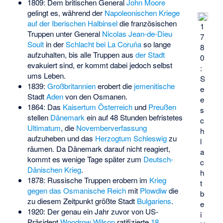
1809: Dem britischen General
John Moore
gelingt es, während der
Napoleonischen Kriege
auf der Iberischen Halbinsel
die französischen
1
Truppen unter General
Nicolas Jean-de-Dieu
7
Soult
in der
Schlacht bei La Coruña
so lange
8
aufzuhalten, bis alle Truppen aus
der Stadt
0
evakuiert sind, er kommt dabei jedoch selbst
:
ums Leben.
S
1839:
Großbritannien
erobert die
jemenitische
e
Stadt
Aden
von den Osmanen.
e
1864: Das
Kaisertum Österreich
und
Preußen
s
stellen
Dänemark
ein auf 48 Stunden befristetes
c
Ultimatum
, die
Novemberverfassung
h
aufzuheben und das
Herzogtum Schleswig
zu
l
räumen. Da Dänemark darauf nicht reagiert,
a
kommt es wenige Tage später zum
Deutsch-
c
Dänischen Krieg
.
h
1878: Russische Truppen erobern im
Krieg
t
gegen das Osmanische Reich
mit
Plowdiw
die
b
zu diesem Zeitpunkt größte Stadt
Bulgariens
.
e
1920: Der genau ein Jahr zuvor von US-
i
Präsident
Woodrow Wilson
ratifizierte
18.