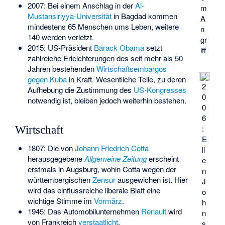
2007: Bei einem Anschlag in der
Al-
m
Mustansiriyya-Universität
in Bagdad kommen
A
mindestens 65 Menschen ums Leben, weitere
n
140 werden verletzt.
gr
2015: US-Präsident
Barack Obama
setzt
iff
zahlreiche Erleichterungen des seit mehr als 50
Jahren bestehenden
Wirtschaftsembargos
gegen Kuba
in Kraft. Wesentliche Teile, zu deren
2
Aufhebung die Zustimmung des
US-Kongresses
0
notwendig ist, bleiben jedoch weiterhin bestehen.
0
6
:
Wirtschaft
E
1807: Die von
Johann Friedrich Cotta
ll
herausgegebene
Allgemeine Zeitung
erscheint
e
erstmals in Augsburg, wohin Cotta wegen der
n
württembergischen
Zensur
ausgewichen ist. Hier
J
wird das einflussreiche liberale Blatt eine
o
wichtige Stimme im
Vormärz
.
h
1945: Das Automobilunternehmen
Renault
wird
n
von Frankreich
verstaatlicht
.
s