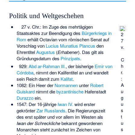
Politik und Weltgeschehen
27 v. Chr.: Im Zuge des mehrtägigen
Staatsaktes zur Beendigung des
Bürgerkriegs in
2
Rom
erhält Octavian vom römischen Senat auf
7
Vorschlag von
Lucius Munatius Plancus
den
v.
Ehrentitel
Augustus
(
Erhabener
). Das gilt als
Gründungsdatum des
Prinzipats
.
C
h
929:
Abd ar-Rahman III.
, der bisherige
Emir von
r.
Córdoba
, nimmt den Kalifentitel an und wandelt
:
sein Reich damit zum
Kalifat
.
A
1082: Ein Heer der
Normannen
unter
Robert
u
Guiskard
nimmt die
byzantinische
Hafenstadt
g
Durazzo
ein.
u
1547: Der 16-jährige
Iwan IV.
wird erster
s
gekrönter
Zar
Russlands
. Die Regierungszeit
t
des erst später und vor allem im Westen als
u
Iwan der Schreckliche
bekannt gewordenen
s
Monarchen steht zunächst im Zeichen von