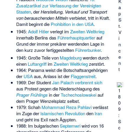
K
Zusatzartikel zur Verfassung der Vereinigten
a
Staaten
, der
Herstellung, Verkauf und Transport
p
von berauschenden Mitteln
verbietet, tritt in Kraft.
S
Damit beginnt die
Prohibition in den USA
.
t.
1945:
Adolf Hitler
verlegt im
Zweiten Weltkrieg
V
innerhalb Berlins das
Führerhauptquartier
auf
i
Grund der immer prekärer werdenden Lage in
n
den kurz zuvor fertiggestellten
Führerbunker
.
c
e
1945: Große Teile von
Magdeburg
werden durch
n
einen
Luftangriff
im
Zweiten Weltkrieg
zerstört.
t
1964: Panama weist die Botschaftsangehörigen
der
USA
aus, Anlass ist der
Flaggenstreit
.
1969: Der Student
Jan Palach
verbrennt sich
aus Protest gegen die Niederschlagung des
1
Prager Frühlings
in der
Tschechoslowakei
auf
8
dem Prager Wenzelsplatz selbst.
0
1979: Schah
Mohammad Reza Pahlavi
verlässt
9
im Zuge der
Islamischen Revolution
den
Iran
:
und geht ins Exil nach Ägypten.
S
1988: Im bulgarischen
Septemwri
wird von 16
c
ehemaligen politischen Gefangenen die