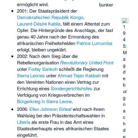
ermöglicht wird.
bunker
2001: Der Staatspräsident der
Demokratischen Republik Kongo
,
Laurent-Désiré Kabila
, fällt einem Attentat zum
1
Opfer. Die Hintergründe des Anschlags, der fast
9
genau 40 Jahre nach der Ermordung des
4
afrikanischen Freiheitshelden
Patrice Lumumba
5:
erfolgt, bleiben ungeklärt.
M
2002: Nach dem Sieg über die
a
Rebellenorganisation
Revolutionary United Front
g
unter
Foday Sankoh
schließt die Regierung
d
Sierra Leones
unter
Ahmad Tejan Kabbah
mit
e
den Vereinten Nationen einen Vertrag zur
b
Errichtung eines
Sondergerichtshofes
zur
ur
Verfolgung von Kriegsverbrechen im
g
Bürgerkrieg in Sierra Leone
.
n
2006:
Ellen Johnson Sirleaf
wird nach ihrem
a
Wahlsieg bei den Präsidentschaftswahlen in
c
Liberia
als erste Frau in das Amt eines
h
Staatsoberhaupts eines afrikanischen Staates
d
eingeführt.
e