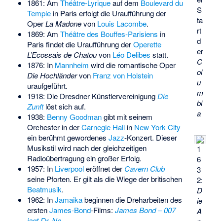
1861: Am
Théâtre-Lyrique
auf dem
Boulevard du
S
Temple
in Paris erfolgt die Uraufführung der
ta
Oper
La Madone
von
Louis Lacombe
.
rt
1869: Am
Théâtre des Bouffes-Parisiens
in
d
Paris findet die Uraufführung der
Operette
er
L’Ecossais de Chatou
von
Léo Delibes
statt.
C
1876: In
Mannheim
wird die romantische Oper
ol
Die Hochländer
von
Franz von Holstein
u
uraufgeführt.
m
1918: Die Dresdner Künstlervereinigung
Die
bi
Zunft
löst sich auf.
a
1938:
Benny Goodman
gibt mit seinem
Orchester in der
Carnegie Hall
in
New York City
ein berühmt gewordenes
Jazz
-Konzert. Dieser
Musikstil wird nach der gleichzeitigen
1
Radioübertragung ein großer Erfolg.
6
1957: In
Liverpool
eröffnet der
Cavern Club
3
seine Pforten. Er gilt als die Wiege der britischen
2:
Beatmusik
.
D
1962: In
Jamaika
beginnen die Dreharbeiten des
ie
ersten
James-Bond
-Films:
James Bond – 007
A
jagt Dr. No
.