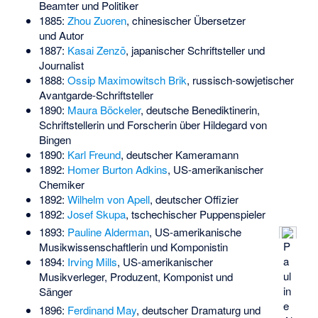
Beamter und Politiker
1885:
Zhou Zuoren
, chinesischer Übersetzer
und Autor
1887:
Kasai Zenzō
, japanischer Schriftsteller und
Journalist
1888:
Ossip Maximowitsch Brik
, russisch-sowjetischer
Avantgarde-Schriftsteller
1890:
Maura Böckeler
, deutsche Benediktinerin,
Schriftstellerin und Forscherin über Hildegard von
Bingen
1890:
Karl Freund
, deutscher Kameramann
1892:
Homer Burton Adkins
, US-amerikanischer
Chemiker
1892:
Wilhelm von Apell
, deutscher Offizier
1892:
Josef Skupa
, tschechischer Puppenspieler
1893:
Pauline Alderman
, US-amerikanische
P
Musikwissenschaftlerin und Komponistin
a
1894:
Irving Mills
, US-amerikanischer
ul
Musikverleger, Produzent, Komponist und
in
Sänger
e
1896:
Ferdinand May
, deutscher Dramaturg und