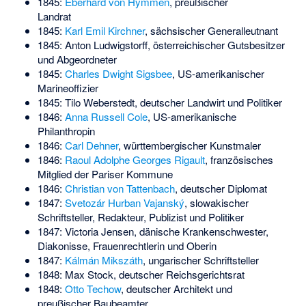
1845:
Eberhard von Hymmen
, preußischer
Landrat
1845:
Karl Emil Kirchner
, sächsischer Generalleutnant
1845:
Anton Ludwigstorff
, österreichischer Gutsbesitzer
und Abgeordneter
1845:
Charles Dwight Sigsbee
, US-amerikanischer
Marineoffizier
1845:
Tilo Weberstedt
, deutscher Landwirt und Politiker
1846:
Anna Russell Cole
, US-amerikanische
Philanthropin
1846:
Carl Dehner
, württembergischer Kunstmaler
1846:
Raoul Adolphe Georges Rigault
, französisches
Mitglied der Pariser Kommune
1846:
Christian von Tattenbach
, deutscher Diplomat
1847:
Svetozár Hurban Vajanský
, slowakischer
Schriftsteller, Redakteur, Publizist und Politiker
1847:
Victoria Jensen
, dänische Krankenschwester,
Diakonisse, Frauenrechtlerin und Oberin
1847:
Kálmán Mikszáth
, ungarischer Schriftsteller
1848:
Max Stock
, deutscher Reichsgerichtsrat
1848:
Otto Techow
, deutscher Architekt und
preußischer Baubeamter