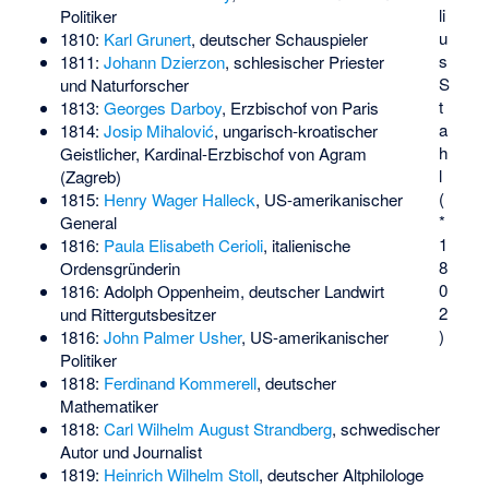
li
Politiker
u
1810:
Karl Grunert
, deutscher Schauspieler
s
1811:
Johann Dzierzon
, schlesischer Priester
S
und Naturforscher
t
1813:
Georges Darboy
, Erzbischof von Paris
a
1814:
Josip Mihalović
, ungarisch-kroatischer
h
Geistlicher, Kardinal-Erzbischof von Agram
l
(Zagreb)
(
1815:
Henry Wager Halleck
, US-amerikanischer
*
General
1
1816:
Paula Elisabeth Cerioli
, italienische
8
Ordensgründerin
0
1816:
Adolph Oppenheim
, deutscher Landwirt
2
und Rittergutsbesitzer
)
1816:
John Palmer Usher
, US-amerikanischer
Politiker
1818:
Ferdinand Kommerell
, deutscher
Mathematiker
1818:
Carl Wilhelm August Strandberg
, schwedischer
Autor und Journalist
1819:
Heinrich Wilhelm Stoll
, deutscher Altphilologe