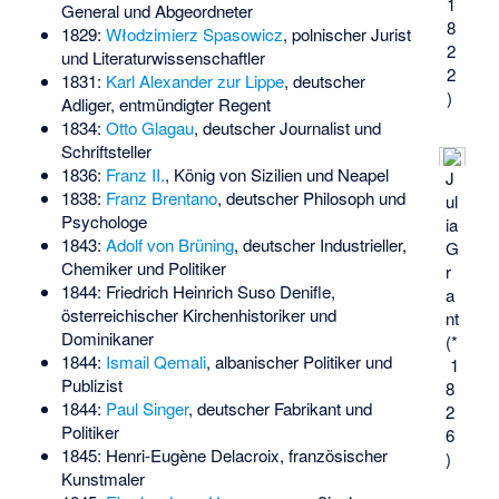
1
General und Abgeordneter
8
1829:
Włodzimierz Spasowicz
, polnischer Jurist
2
und Literaturwissenschaftler
2
1831:
Karl Alexander zur Lippe
, deutscher
)
Adliger, entmündigter Regent
1834:
Otto Glagau
, deutscher Journalist und
Schriftsteller
1836:
Franz II.
, König von Sizilien und Neapel
J
1838:
Franz Brentano
, deutscher Philosoph und
ul
Psychologe
ia
1843:
Adolf von Brüning
, deutscher Industrieller,
G
Chemiker und Politiker
r
1844:
Friedrich Heinrich Suso Denifle
,
a
österreichischer Kirchenhistoriker und
nt
Dominikaner
(*
1844:
Ismail Qemali
, albanischer Politiker und
1
Publizist
8
1844:
Paul Singer
, deutscher Fabrikant und
2
Politiker
6
1845:
Henri-Eugène Delacroix
, französischer
)
Kunstmaler