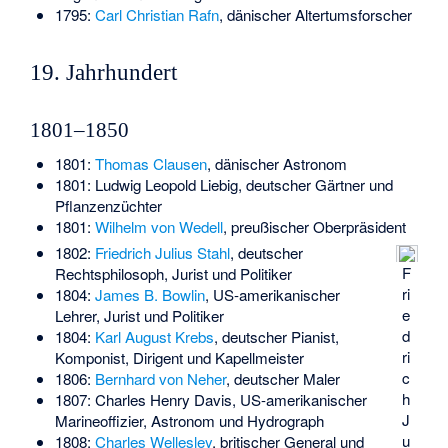
1795:
Carl Christian Rafn
, dänischer Altertumsforscher
19. Jahrhundert
1801–1850
1801:
Thomas Clausen
, dänischer Astronom
1801:
Ludwig Leopold Liebig
, deutscher Gärtner und
Pflanzenzüchter
1801:
Wilhelm von Wedell
, preußischer Oberpräsident
1802:
Friedrich Julius Stahl
, deutscher
F
Rechtsphilosoph, Jurist und Politiker
ri
1804:
James B. Bowlin
, US-amerikanischer
e
Lehrer, Jurist und Politiker
d
1804:
Karl August Krebs
, deutscher Pianist,
ri
Komponist, Dirigent und Kapellmeister
c
1806:
Bernhard von Neher
, deutscher Maler
h
1807:
Charles Henry Davis
, US-amerikanischer
J
Marineoffizier, Astronom und Hydrograph
u
1808:
Charles Wellesley
, britischer General und