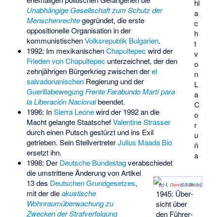
hl
Unabhängige Gesellschaft zum Schutz der
a
Menschenrechte
gegründet, die erste
c
oppositionelle Organisation in der
h
kommunistischen
Volksrepublik Bulgarien
.
t
1992: Im mexikanischen
Chapultepec
wird der
v
Frieden von Chapultepec
unterzeichnet, der den
o
zehnjährigen Bürgerkrieg zwischen der
el
n
salvadorianischen
Regierung und der
L
Guerillabewegung
Frente Farabundo Martí para
a
la Liberación Nacional
beendet.
C
1996: In
Sierra Leone
wird der 1992 an die
o
Macht gelangte Staatschef
Valentine Strasser
r
durch einen Putsch gestürzt und ins Exil
u
getrieben. Sein Stellvertreter
Julius Maada Bio
ñ
ersetzt ihn.
a
1998: Der
Deutsche Bundestag
verabschiedet
die umstrittene Änderung von Artikel
13 des
Deutschen Grundgesetzes
,
(c) I,
Dennis Nilsson
CC BY 3.0
,
mit der die
akustische
1945: Über­
Wohnraumüberwachung zu
sicht über
Zwecken der Strafverfolgung
den Führer­