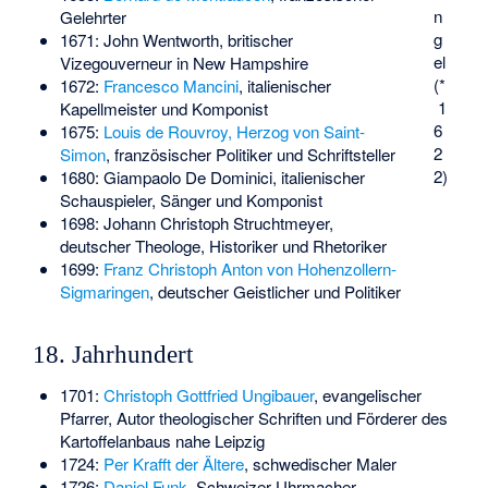
n
Gelehrter
g
1671:
John Wentworth
, britischer
el
Vizegouverneur in New Hampshire
(*
1672:
Francesco Mancini
, italienischer
1
Kapellmeister und Komponist
6
1675:
Louis de Rouvroy, Herzog von Saint-
2
Simon
, französischer Politiker und Schriftsteller
2)
1680:
Giampaolo De Dominici
, italienischer
Schauspieler, Sänger und Komponist
1698:
Johann Christoph Struchtmeyer
,
deutscher Theologe, Historiker und Rhetoriker
1699:
Franz Christoph Anton von Hohenzollern-
Sigmaringen
, deutscher Geistlicher und Politiker
18. Jahrhundert
1701:
Christoph Gottfried Ungibauer
, evangelischer
Pfarrer, Autor theologischer Schriften und Förderer des
Kartoffelanbaus nahe Leipzig
1724:
Per Krafft der Ältere
, schwedischer Maler
1726:
Daniel Funk
, Schweizer Uhrmacher