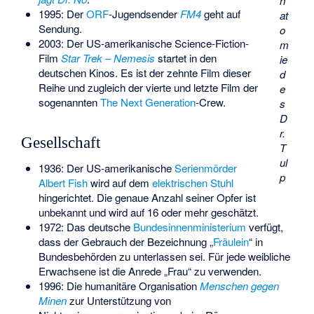
n
1995: Der
ORF
-Jugendsender
FM4
geht auf
at
Sendung.
o
2003: Der US-amerikanische Science-Fiction-
m
Film
Star Trek – Nemesis
startet in den
ie
deutschen Kinos. Es ist der zehnte Film dieser
d
Reihe und zugleich der vierte und letzte Film der
e
sogenannten
The Next Generation
-Crew.
s
D
r.
Gesellschaft
T
ul
1936: Der US-amerikanische
Serienmörder
p
Albert Fish
wird auf dem
elektrischen Stuhl
hingerichtet. Die genaue Anzahl seiner Opfer ist
unbekannt und wird auf 16 oder mehr geschätzt.
1972: Das deutsche
Bundesinnenministerium
verfügt,
dass der Gebrauch der Bezeichnung „
Fräulein
“ in
Bundesbehörden zu unterlassen sei. Für jede weibliche
Erwachsene ist die Anrede „Frau“ zu verwenden.
1996: Die humanitäre Organisation
Menschen gegen
Minen
zur Unterstützung von