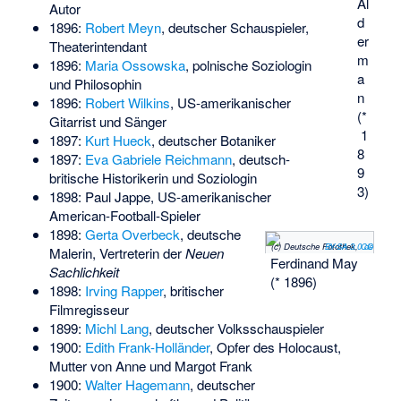
Al
Autor
d
1896:
Robert Meyn
, deutscher Schauspieler,
er
Theaterintendant
m
1896:
Maria Ossowska
, polnische Soziologin
a
und Philosophin
n
1896:
Robert Wilkins
, US-amerikanischer
(*
Gitarrist und Sänger
1
1897:
Kurt Hueck
, deutscher Botaniker
8
1897:
Eva Gabriele Reichmann
, deutsch-
9
britische Historikerin und Soziologin
3)
1898:
Paul Jappe
, US-amerikanischer
American-Football-Spieler
1898:
Gerta Overbeck
, deutsche
(c) Deutsche Fotothek‎,
CC BY-SA 3.0 de
Malerin, Vertreterin der
Neuen
Ferdinand May
Sachlichkeit
(* 1896)
1898:
Irving Rapper
, britischer
Filmregisseur
1899:
Michl Lang
, deutscher Volksschauspieler
1900:
Edith Frank-Holländer
, Opfer des Holocaust,
Mutter von Anne und Margot Frank
1900:
Walter Hagemann
, deutscher