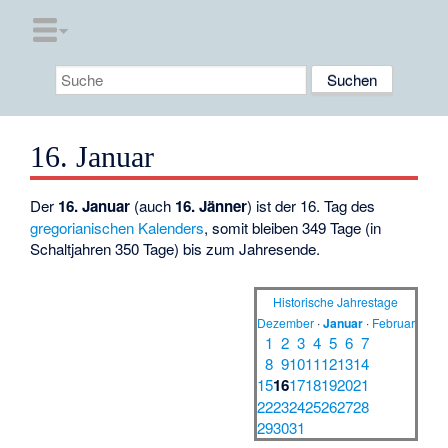
16. Januar
Der
16. Januar
(auch
16. Jänner
) ist der 16. Tag des
gregorianischen Kalenders
, somit bleiben 349 Tage (in
Schaltjahren 350 Tage) bis zum Jahresende.
Historische Jahrestage
Dezember
·
Januar
·
Februar
1
2
3
4
5
6
7
8
9
10
11
12
13
14
15
16
17
18
19
20
21
22
23
24
25
26
27
28
29
30
31