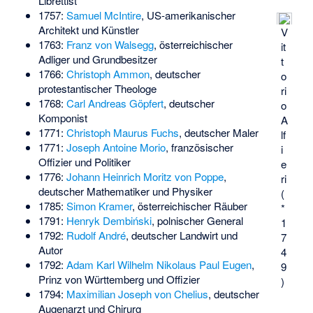
Librettist
1757:
Samuel McIntire
, US-amerikanischer
Architekt und Künstler
V
1763:
Franz von Walsegg
, österreichischer
it
Adliger und Grundbesitzer
t
1766:
Christoph Ammon
, deutscher
o
protestantischer Theologe
ri
1768:
Carl Andreas Göpfert
, deutscher
o
Komponist
A
1771:
Christoph Maurus Fuchs
, deutscher Maler
lf
1771:
Joseph Antoine Morio
, französischer
i
Offizier und Politiker
e
1776:
Johann Heinrich Moritz von Poppe
,
ri
deutscher Mathematiker und Physiker
(
1785:
Simon Kramer
, österreichischer Räuber
*
1791:
Henryk Dembiński
, polnischer General
1
1792:
Rudolf André
, deutscher Landwirt und
7
Autor
4
1792:
Adam Karl Wilhelm Nikolaus Paul Eugen
,
9
Prinz von Württemberg und Offizier
)
1794:
Maximilian Joseph von Chelius
, deutscher
Augenarzt und Chirurg