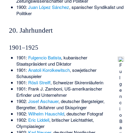
Zeitungswissenschaftler und Politiker
1900:
Juan López Sánchez
, spanischer Syndikalist und
Politiker
20. Jahrhundert
1901–1925
1901:
Fulgencio Batista
, kubanischer
Staatspräsident und Diktator
F
1901:
Anatoli Korolkewitsch
, sowjetischer
u
Schauspieler
l
1901:
Rösli Streiff
, Schweizer Skirennläuferin
g
1901:
Frank J. Zamboni
, US-amerikanischer
e
Erfinder und Unternehmer
n
1902:
Josef Aschauer
, deutscher Bergsteiger,
c
Bergretter, Skifahrer und Skispringer
i
1902:
Wilhelm Hauschild
, deutscher Fotograf
o
1902:
Eric Liddell
, britischer Leichtathlet,
B
Olympiasieger
a
1902:
Karl Neuner
, deutscher Nordischer