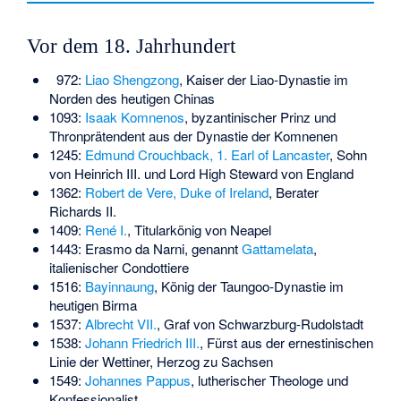
Vor dem 18. Jahrhundert
972:
Liao Shengzong
, Kaiser der Liao-Dynastie im
Norden des heutigen Chinas
1093:
Isaak Komnenos
, byzantinischer Prinz und
Thronprätendent aus der Dynastie der Komnenen
1245:
Edmund Crouchback, 1. Earl of Lancaster
, Sohn
von Heinrich III. und Lord High Steward von England
1362:
Robert de Vere, Duke of Ireland
, Berater
Richards II.
1409:
René I.
, Titularkönig von Neapel
1443: Erasmo da Narni, genannt
Gattamelata
,
italienischer Condottiere
1516:
Bayinnaung
, König der Taungoo-Dynastie im
heutigen Birma
1537:
Albrecht VII.
, Graf von Schwarzburg-Rudolstadt
1538:
Johann Friedrich III.
, Fürst aus der ernestinischen
Linie der Wettiner, Herzog zu Sachsen
1549:
Johannes Pappus
, lutherischer Theologe und
Konfessionalist