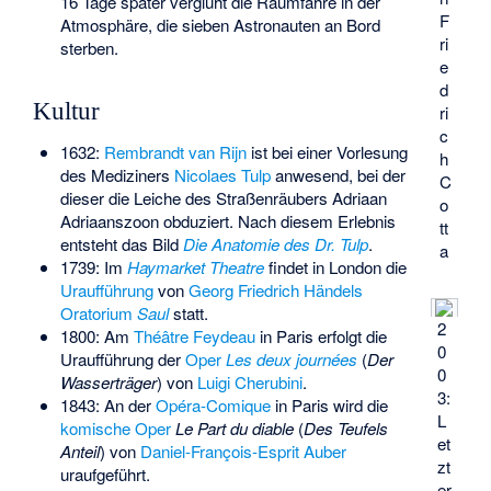
16 Tage später verglüht die Raumfähre in der
F
Atmosphäre, die sieben Astronauten an Bord
ri
sterben.
e
d
Kultur
ri
c
1632:
Rembrandt van Rijn
ist bei einer Vorlesung
h
des Mediziners
Nicolaes Tulp
anwesend, bei der
C
dieser die Leiche des Straßenräubers Adriaan
o
Adriaanszoon obduziert. Nach diesem Erlebnis
tt
entsteht das Bild
Die Anatomie des Dr. Tulp
.
a
1739: Im
Haymarket Theatre
findet in London die
Uraufführung
von
Georg Friedrich Händels
Oratorium
Saul
statt.
2
1800: Am
Théâtre Feydeau
in Paris erfolgt die
0
Uraufführung der
Oper
Les deux journées
(
Der
0
Wasserträger
) von
Luigi Cherubini
.
3:
1843: An der
Opéra-Comique
in Paris wird die
L
komische Oper
Le Part du diable
(
Des Teufels
et
Anteil
) von
Daniel-François-Esprit Auber
zt
uraufgeführt.
er