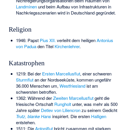
Nichtregierungsorganisationen beim Räumen von
Landminen
und beim Aufbau von Infrastrukturen in
Nachkriegsszenarien wird in Deutschland gegründet.
Religion
1946: Papst
Pius XII.
verleiht dem heiligen
Antonius
von Padua
den Titel
Kirchenlehrer
.
Katastrophen
1219: Bei der
Ersten Marcellusflut
, einer schweren
Sturmflut
an der Nordseeküste, kommen ungefähr
36.000 Menschen um,
Westfriesland
ist am
schwersten betroffen.
1362: Während der
Zweiten Marcellusflut
geht die
friesische Ortschaft
Rungholt
unter, was mehr als 500
Jahre später
Detlev von Liliencron
zu seinem Gedicht
Trutz, blanke Hans
inspiriert. Die ersten
Halligen
entstehen.
1511: Die
Antoniflut
bricht zusammen mit starkem