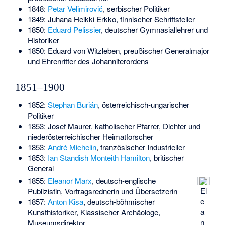
1848:
Petar Velimirović
, serbischer Politiker
1849:
Juhana Heikki Erkko
, finnischer Schriftsteller
1850:
Eduard Pelissier
, deutscher Gymnasiallehrer und
Historiker
1850:
Eduard von Witzleben
, preußischer Generalmajor
und Ehrenritter des Johanniterordens
1851–1900
1852:
Stephan Burián
, österreichisch-ungarischer
Politiker
1853:
Josef Maurer
, katholischer Pfarrer, Dichter und
niederösterreichischer Heimatforscher
1853:
André Michelin
, französischer Industrieller
1853:
Ian Standish Monteith Hamilton
, britischer
General
1855:
Eleanor Marx
, deutsch-englische
El
Publizistin, Vortragsrednerin und Übersetzerin
e
1857:
Anton Kisa
, deutsch-böhmischer
a
Kunsthistoriker, Klassischer Archäologe,
n
Museumsdirektor