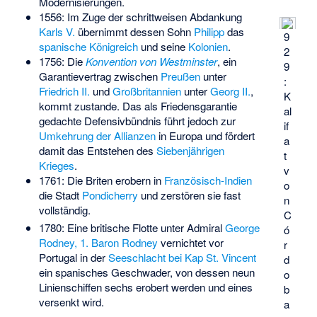
Modernisierungen.
1556: Im Zuge der schrittweisen Abdankung
Karls V.
übernimmt dessen Sohn
Philipp
das
9
spanische Königreich
und seine
Kolonien
.
2
1756: Die
Konvention von Westminster
, ein
9
Garantievertrag zwischen
Preußen
unter
:
Friedrich II.
und
Großbritannien
unter
Georg II.
,
K
kommt zustande. Das als Friedensgarantie
al
gedachte Defensivbündnis führt jedoch zur
if
Umkehrung der Allianzen
in Europa und fördert
a
damit das Entstehen des
Siebenjährigen
t
Krieges
.
v
1761: Die Briten erobern in
Französisch-Indien
o
die Stadt
Pondicherry
und zerstören sie fast
n
vollständig.
C
1780: Eine britische Flotte unter Admiral
George
ó
Rodney, 1. Baron Rodney
vernichtet vor
r
Portugal in der
Seeschlacht bei Kap St. Vincent
d
ein spanisches Geschwader, von dessen neun
o
Linienschiffen sechs erobert werden und eines
b
versenkt wird.
a