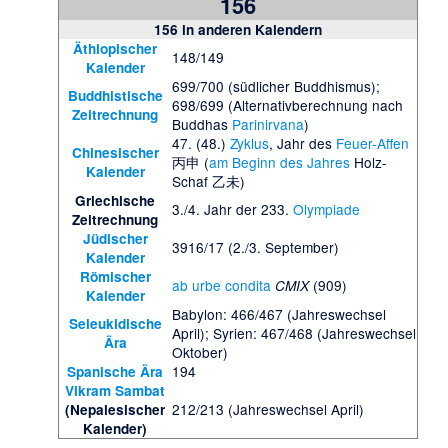
156
156
in anderen Kalendern
Äthiopischer
148/149
Kalender
699/700 (südlicher Buddhismus);
Buddhistische
698/699 (Alternativberechnung nach
Zeitrechnung
Buddhas
Parinirvana
)
47. (48.)
Zyklus
, Jahr des
Feuer-Affen
Chinesischer
丙申 (
am Beginn des Jahres
Holz-
Kalender
Schaf 乙未)
Griechische
3./4. Jahr der 233.
Olympiade
Zeitrechnung
Jüdischer
3916/17 (2./3. September)
Kalender
Römischer
ab urbe condita
(909)
CMIX
Kalender
Babylon: 466/467 (Jahreswechsel
Seleukidische
April); Syrien: 467/468 (Jahreswechsel
Ära
Oktober)
194
Spanische Ära
Vikram Sambat
212/213 (Jahreswechsel April)
(Nepalesischer
Kalender)