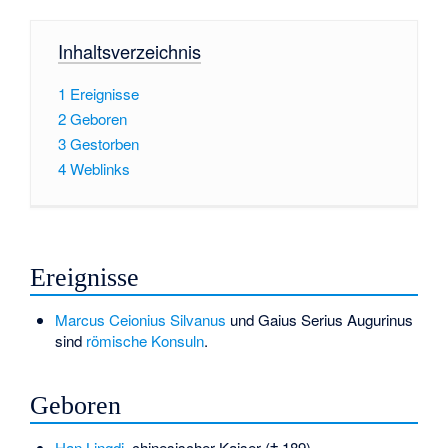
Inhaltsverzeichnis
1
Ereignisse
2
Geboren
3
Gestorben
4
Weblinks
Ereignisse
Marcus Ceionius Silvanus
und
Gaius Serius Augurinus
sind
römische Konsuln
.
Geboren
Han Lingdi
, chinesischer Kaiser († 189)