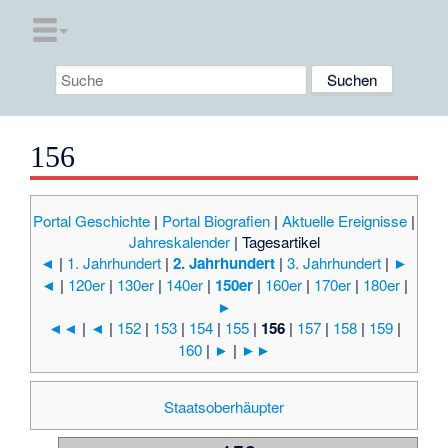
156
Portal Geschichte
|
Portal Biografien
|
Aktuelle Ereignisse
|
Jahreskalender
|
Tagesartikel
◄
|
1. Jahrhundert
|
2. Jahrhundert
|
3. Jahrhundert
|
►
◄
|
120er
|
130er
|
140er
|
150er
|
160er
|
170er
|
180er
|
►
◄◄
|
◄
|
152
|
153
|
154
|
155
|
156
|
157
|
158
|
159
|
160
|
►
|
►►
Staatsoberhäupter