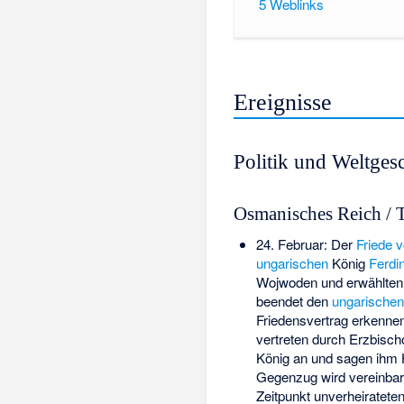
5
Weblinks
Ereignisse
Politik und Weltges
Osmanisches Reich / 
24. Februar: Der
Friede 
ungarischen
König
Ferdin
Wojwoden und erwählten
beendet den
ungarischen
Friedensvertrag erkennen
vertreten durch Erzbisch
König an und sagen ihm 
Gegenzug wird vereinbar
Zeitpunkt unverheiratete