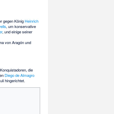
er gegen König
Heinrich
lls
, um konservative
er
, und einige seiner
ina von Aragón
und
Konquistadoren, die
gen
Diego de Almagro
li hingerichtet.