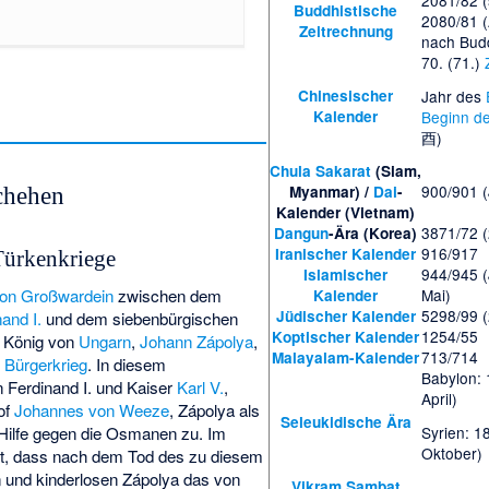
Buddhistische
2080/81 (
Zeitrechnung
nach Bu
70. (71.)
Chinesischer
Jahr des
Kalender
Beginn d
酉)
Chula Sakarat
(Siam,
900/901 (
Myanmar) /
Dai
-
chehen
Kalender (Vietnam)
3871/72 (
Dangun
-Ära (Korea)
916/917
Iranischer Kalender
Türkenkriege
944/945 (
Islamischer
Mai)
von Großwardein
zwischen dem
Kalender
5298/99 (
Jüdischer Kalender
and I.
und dem siebenbürgischen
1254/55
Koptischer Kalender
 König von
Ungarn
,
Johann Zápolya
,
713/714
Malayalam-Kalender
 Bürgerkrieg
. In diesem
Babylon:
 Ferdinand I. und Kaiser
Karl V.
,
April)
of
Johannes von Weeze
, Zápolya als
Seleukidische Ära
Syrien: 1
Hilfe gegen die Osmanen zu. Im
Oktober)
t, dass nach dem Tod des zu diesem
n und kinderlosen Zápolya das von
Vikram Sambat