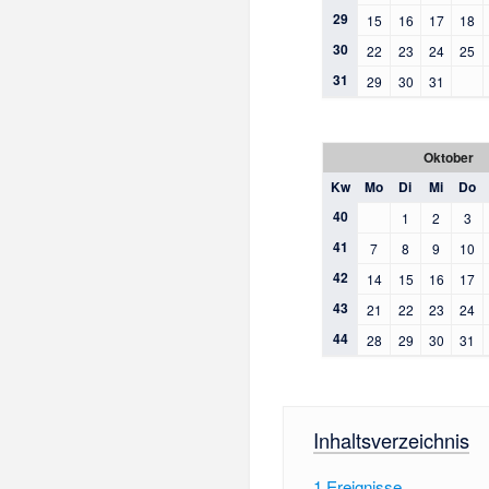
29
15
16
17
18
30
22
23
24
25
31
29
30
31
Oktober
Kw
Mo
Di
Mi
Do
40
1
2
3
41
7
8
9
10
42
14
15
16
17
43
21
22
23
24
44
28
29
30
31
Inhaltsverzeichnis
1
Ereignisse