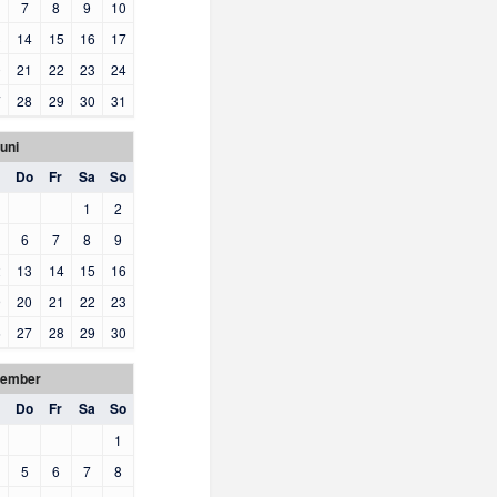
7
8
9
10
3
14
15
16
17
0
21
22
23
24
7
28
29
30
31
uni
Do
Fr
Sa
So
1
2
6
7
8
9
2
13
14
15
16
9
20
21
22
23
6
27
28
29
30
tember
Do
Fr
Sa
So
1
5
6
7
8