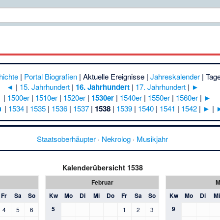
hichte
|
Portal Biografien
|
Aktuelle Ereignisse
|
Jahreskalender
|
Tage
◄
|
15. Jahrhundert
|
16. Jahrhundert
|
17. Jahrhundert
|
►
◄
|
1500er
|
1510er
|
1520er
|
1530er
|
1540er
|
1550er
|
1560er
|
►
◄
|
1534
|
1535
|
1536
|
1537
|
1538
|
1539
|
1540
|
1541
|
1542
|
►
|
Staatsoberhäupter
·
Nekrolog
·
Musikjahr
Kalenderübersicht 1538
Februar
M
Fr
Sa
So
Kw
Mo
Di
Mi
Do
Fr
Sa
So
Kw
Mo
Di
Mi
5
9
4
5
6
1
2
3