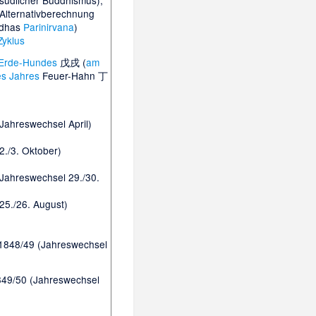
Alternativberechnung
ddhas
Parinirvana
)
Zyklus
Erde-Hundes
戊戌 (
am
es Jahres
Feuer-Hahn 丁
Jahreswechsel April)
2./3. Oktober)
Jahreswechsel 29./30.
25./26. August)
 1848/49 (Jahreswechsel
849/50 (Jahreswechsel