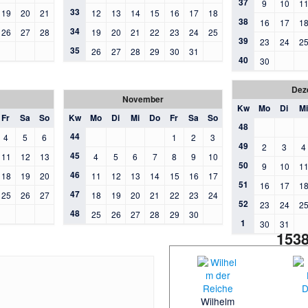
37
9
10
1
33
19
20
21
12
13
14
15
16
17
18
38
16
17
1
34
26
27
28
19
20
21
22
23
24
25
39
23
24
2
35
26
27
28
29
30
31
40
30
Dez
November
Kw
Mo
Di
Mi
Fr
Sa
So
Kw
Mo
Di
Mi
Do
Fr
Sa
So
48
44
4
5
6
1
2
3
49
2
3
4
45
11
12
13
4
5
6
7
8
9
10
50
9
10
1
46
18
19
20
11
12
13
14
15
16
17
51
16
17
1
47
25
26
27
18
19
20
21
22
23
24
52
23
24
2
48
25
26
27
28
29
30
1
30
31
153
Wilhelm