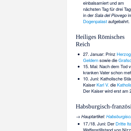
einbalsamiert und am
nächsten Tag für drei Ta
in der
Sala del Piovego
i
Dogenpalast
aufgebahrt.
Heiliges Römisches
Reich
27. Januar: Prinz
Herzog 
Geldern
sowie die
Grafsc
15. Mai: Nach dem Tod 
kranken Vater schon mehr
10. Juni: Katholische St
Kaiser
Karl V.
die
Katholi
Der Kaiser wird erst am 
Habsburgisch-französ
→
Hauptartikel
:
Habsburgisc
17./18. Juni: Der
Dritte I
Waffenstillstand von Niz