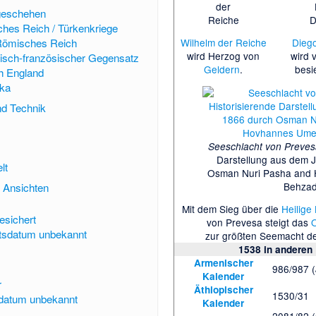
der
tgeschehen
Reiche
D
hes Reich / Türkenkriege
Wilhelm der Reiche
Diego
 Römisches Reich
wird Herzog von
wird 
isch-französischer Gegensatz
Geldern
.
besi
h England
ka
nd Technik
Seeschlacht von Preves
Darstellung aus dem 
lt
Osman Nuri Pasha and
Behza
d Ansichten
Mit dem Sieg über die
Heilige
esichert
von Prevesa
steigt das
tsdatum unbekannt
zur größten Seemacht de
1538 in anderen
Armenischer
986/987 (
Kalender
r
Äthiopischer
1530/31
datum unbekannt
Kalender
2081/82 (