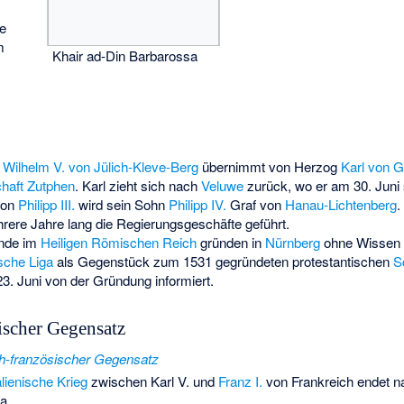
ge
m
Khair ad-Din Barbarossa
Wilhelm V. von Jülich-Kleve-Berg
übernimmt von Herzog
Karl von G
haft Zutphen
. Karl zieht sich nach
Veluwe
zurück, wo er am 30. Juni s
von
Philipp III.
wird sein Sohn
Philipp IV.
Graf von
Hanau-Lichtenberg
.
ere Jahre lang die Regierungsgeschäfte geführt.
ände im
Heiligen Römischen Reich
gründen in
Nürnberg
ohne Wissen u
sche Liga
als Gegenstück zum 1531 gegründeten protestantischen
S
23. Juni von der Gründung informiert.
ischer Gegensatz
h-französischer Gegensatz
talienische Krieg
zwischen Karl V. und
Franz I.
von Frankreich endet n
za
.