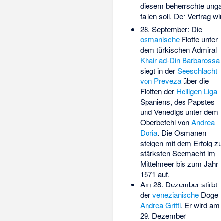
diesem beherrschte unga
fallen soll. Der Vertrag w
28. September: Die
osmanische
Flotte unter
dem türkischen Admiral
Khair ad-Din Barbarossa
siegt in der
Seeschlacht
von Preveza
über die
Flotten der
Heiligen Liga
Spaniens, des Papstes
und Venedigs unter dem
Oberbefehl von
Andrea
Doria
. Die Osmanen
steigen mit dem Erfolg z
stärksten Seemacht im
Mittelmeer bis zum Jahr
1571 auf.
Am 28. Dezember stirbt
der
venezianische
Doge
Andrea Gritti
. Er wird am
29. Dezember