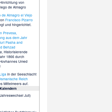
Hinrichtung von
iego de Almagro
 de Almagro el Viejo
von
Francisco Pizarro
egt und hingerichtet.
, Historisierende
a
Jahr 1866 durch
 Hovhannes Umed
d
 Liga
in der
Seeschlacht
Osmanische Reich
s Mittelmeers auf.
 Kalendern
Jahreswechsel Juli)
südlicher Buddhismus);