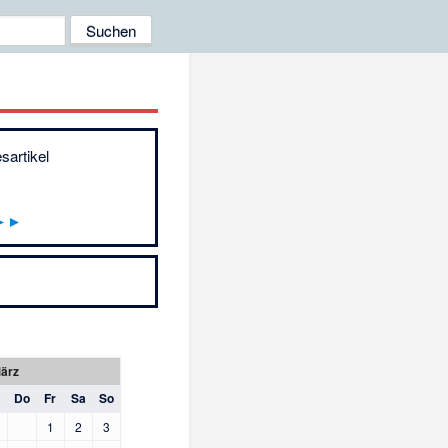
sartikel
►►
ärz
Do
Fr
Sa
So
1
2
3