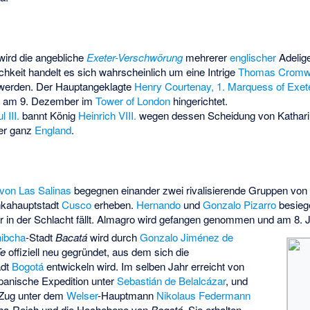
wird die angebliche
Exeter-Verschwörung
mehrerer
englischer
Adelig
chkeit handelt es sich wahrscheinlich um eine Intrige
Thomas Cromwe
uwerden. Der Hauptangeklagte
Henry Courtenay, 1. Marquess of Exet
n am 9. Dezember im
Tower of London
hingerichtet.
l III.
bannt König
Heinrich VIII.
wegen dessen Scheidung von
Kathar
er ganz
England
.
von Las Salinas
begegnen einander zwei rivalisierende Gruppen von 
nkahauptstadt
Cusco
erheben.
Hernando
und
Gonzalo Pizarro
besie
er in der Schlacht fällt. Almagro wird gefangen genommen und am 8. Ju
ibcha
-Stadt
Bacatá
wird durch
Gonzalo Jiménez de
Fe
offiziell neu gegründet, aus dem sich die
adt
Bogotá
entwickeln wird. Im selben Jahr erreicht von
panische Expedition unter
Sebastián de Belalcázar
, und
r Zug unter dem
Welser
-Hauptmann
Nikolaus Federmann
ha-Reich und die Hochebene von
Bogotá
. Sie erhalten