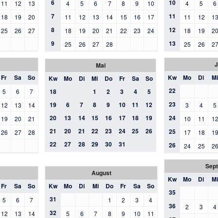
6
10
11
12
13
4
5
6
7
8
9
10
4
5
6
7
11
18
19
20
11
12
13
14
15
16
17
11
12
1
8
12
25
26
27
18
19
20
21
22
23
24
18
19
2
9
13
25
26
27
28
25
26
2
J
Mai
Fr
Sa
So
Kw
Mo
Di
Mi
Kw
Mo
Di
Mi
Do
Fr
Sa
So
22
5
6
7
18
1
2
3
4
5
23
19
6
7
8
9
10
11
12
12
13
14
3
4
5
20
13
14
15
16
17
18
19
24
19
20
21
10
11
1
21
20
21
22
23
24
25
26
25
26
27
28
17
18
1
22
27
28
29
30
31
26
24
25
2
Sep
August
Kw
Mo
Di
Mi
Fr
Sa
So
Kw
Mo
Di
Mi
Do
Fr
Sa
So
35
31
5
6
7
1
2
3
4
36
2
3
4
32
12
13
14
5
6
7
8
9
10
11