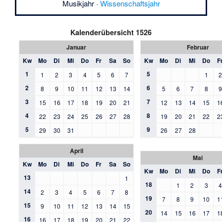
Musikjahr
·
Wissenschaftsjahr
Kalenderübersicht 1526
Januar
Februar
Kw
Mo
Di
Mi
Do
Fr
Sa
So
Kw
Mo
Di
Mi
Do
F
1
5
1
2
3
4
5
6
7
1
2
6
8
9
10
11
12
13
14
5
6
7
8
3
7
15
16
17
18
19
20
21
12
13
14
15
1
4
8
22
23
24
25
26
27
28
19
20
21
22
2
5
9
29
30
31
26
27
28
April
Mai
Kw
Mo
Di
Mi
Do
Fr
Sa
So
Kw
Mo
Di
Mi
Do
F
13
1
18
1
2
3
14
2
3
4
5
6
7
8
19
7
8
9
10
1
15
9
10
11
12
13
14
15
20
14
15
16
17
1
16
16
17
18
19
20
21
22