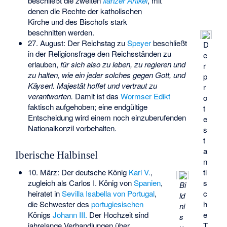
beschließt die zweiten
Ilanzer Artikel
, mit
denen die Rechte der katholischen
Kirche und des Bischofs stark
beschnitten werden.
27. August: Der Reichstag zu
Speyer
beschließt
D
in der Religionsfrage den Reichsständen zu
e
erlauben,
für sich also zu leben, zu regieren und
r
zu halten, wie ein jeder solches gegen Gott, und
p
Käyserl. Majestät hoffet und vertraut zu
r
verantworten.
Damit ist das
Wormser Edikt
o
faktisch aufgehoben; eine endgültige
t
Entscheidung wird einem noch einzuberufenden
e
Nationalkonzil vorbehalten.
s
t
a
Iberische Halbinsel
n
ti
10. März: Der deutsche König
Karl V.
,
s
zugleich als Carlos I. König von
Spanien
,
Bi
c
heiratet in
Sevilla
Isabella von Portugal
,
ld
h
die Schwester des
portugiesischen
ni
e
Königs
Johann III.
Der Hochzeit sind
s
T
jahrelange Verhandlungen über