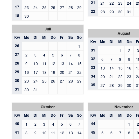
21
21
22
23
24
2
17
23
24
25
26
27
28
29
22
28
29
30
31
18
30
Juli
August
Kw
Mo
Di
Mi
Do
Fr
Sa
So
Kw
Mo
Di
Mi
Do
F
26
1
31
1
2
27
2
3
4
5
6
7
8
32
6
7
8
9
1
28
9
10
11
12
13
14
15
33
13
14
15
16
1
29
16
17
18
19
20
21
22
34
20
21
22
23
2
30
23
24
25
26
27
28
29
35
27
28
29
30
3
31
30
31
Oktober
November
Kw
Mo
Di
Mi
Do
Fr
Sa
So
Kw
Mo
Di
Mi
Do
F
40
44
1
2
3
4
5
6
7
1
41
45
8
9
10
11
12
13
14
5
6
7
8