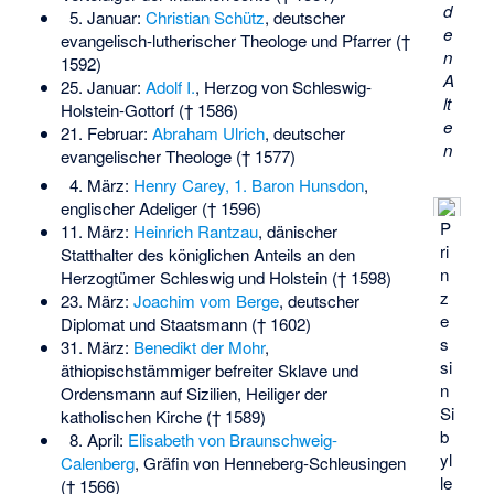
d
5. Januar:
Christian Schütz
, deutscher
e
evangelisch-lutherischer Theologe und Pfarrer (†
n
1592)
A
25. Januar:
Adolf I.
, Herzog von Schleswig-
lt
Holstein-Gottorf († 1586)
e
21. Februar:
Abraham Ulrich
, deutscher
n
evangelischer Theologe († 1577)
4. März:
Henry Carey, 1. Baron Hunsdon
,
englischer Adeliger († 1596)
P
11. März:
Heinrich Rantzau
, dänischer
ri
Statthalter des königlichen Anteils an den
n
Herzogtümer Schleswig und Holstein († 1598)
z
23. März:
Joachim vom Berge
, deutscher
e
Diplomat und Staatsmann († 1602)
s
31. März:
Benedikt der Mohr
,
si
äthiopischstämmiger befreiter Sklave und
n
Ordensmann auf Sizilien, Heiliger der
Si
katholischen Kirche († 1589)
b
8. April:
Elisabeth von Braunschweig-
yl
Calenberg
, Gräfin von Henneberg-Schleusingen
le
(† 1566)