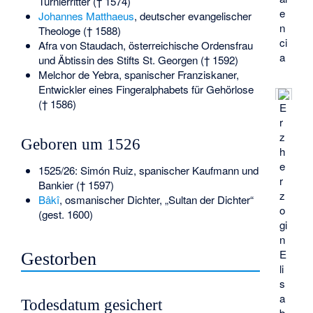
Turnierritter († 1574)
e
Johannes Matthaeus
, deutscher evangelischer
n
Theologe († 1588)
ci
Afra von Staudach
, österreichische Ordensfrau
a
und Äbtissin des Stifts St. Georgen († 1592)
Melchor de Yebra
, spanischer Franziskaner,
Entwickler eines Fingeralphabets für Gehörlose
(† 1586)
E
r
z
Geboren um 1526
h
e
1525/26:
Simón Ruiz
, spanischer Kaufmann und
r
Bankier († 1597)
z
Bâkî
, osmanischer Dichter, „Sultan der Dichter“
o
(gest. 1600)
gi
n
E
Gestorben
li
s
a
Todesdatum gesichert
b