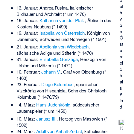
et
13. Januar:
Andrea Fusina
, italienischer
h
Bildhauer und Architekt (* um 1470)
v
16. Januar:
Katharina von der Pfalz
, Äbtissin des
o
Klosters Neuburg (* 1499)
n
19. Januar:
Isabella von Österreich
, Königin von
Ö
Dänemark, Schweden und Norwegen (* 1501)
st
21. Januar:
Apollonia von Wiedebach
,
e
sächsische Adlige und Stifterin (* 1470)
rr
31. Januar:
Elisabetta Gonzaga
, Herzogin von
ei
Urbino und Mäzenin (* 1471)
c
10. Februar:
Johann V.
, Graf von Oldenburg (*
h
1460)
al
23. Februar:
Diego Kolumbus
, spanischer
s
Vizekönig von Hispaniola, Sohn des Christoph
K
Kolumbus (* 1478/79)
in
4. März:
Hans Judenkönig
, süddeutscher
d
Lautenspieler (* um 1450)
10. März:
Janusz III.
, Herzog von Masowien (*
1502)
K
24. März:
Adolf von Anhalt-Zerbst
, katholischer