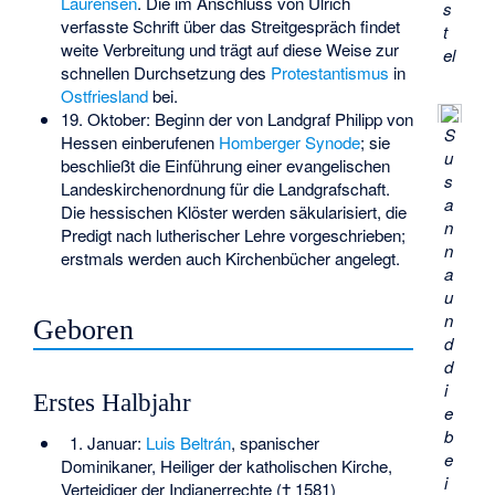
Laurensen
. Die im Anschluss von Ulrich
s
verfasste Schrift über das Streitgespräch findet
t
weite Verbreitung und trägt auf diese Weise zur
el
schnellen Durchsetzung des
Protestantismus
in
Ostfriesland
bei.
19. Oktober: Beginn der von Landgraf Philipp von
S
Hessen einberufenen
Homberger Synode
; sie
u
beschließt die Einführung einer evangelischen
s
Landeskirchenordnung für die Landgrafschaft.
a
Die hessischen Klöster werden säkularisiert, die
n
Predigt nach lutherischer Lehre vorgeschrieben;
n
erstmals werden auch Kirchenbücher angelegt.
a
u
n
Geboren
d
d
i
Erstes Halbjahr
e
b
1. Januar:
Luis Beltrán
, spanischer
e
Dominikaner, Heiliger der katholischen Kirche,
i
Verteidiger der Indianerrechte († 1581)