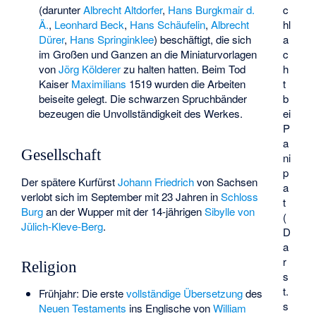
c
(darunter
Albrecht Altdorfer
,
Hans Burgkmair d.
hl
Ä.
,
Leonhard Beck
,
Hans Schäufelin
,
Albrecht
a
Dürer
,
Hans Springinklee
) beschäftigt, die sich
c
im Großen und Ganzen an die Miniaturvorlagen
h
von
Jörg Kölderer
zu halten hatten. Beim Tod
t
Kaiser
Maximilians
1519 wurden die Arbeiten
b
beiseite gelegt. Die schwarzen Spruchbänder
ei
bezeugen die Unvollständigkeit des Werkes.
P
a
Gesellschaft
ni
p
Der spätere Kurfürst
Johann Friedrich
von Sachsen
a
verlobt sich im September mit 23 Jahren in
Schloss
t
Burg
an der Wupper mit der 14-jährigen
Sibylle von
(
Jülich-Kleve-Berg
.
D
a
r
Religion
s
t.
Frühjahr: Die erste
vollständige Übersetzung
des
s
Neuen Testaments
ins Englische von
William