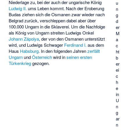
Niederlage zu, bei der auch der ungarische König
u
Ludwig II.
ums Leben kommt. Nach der Eroberung
n
Budas ziehen sich die Osmanen zwar wieder nach
g
Belgrad zurück, verschleppen dabei aber über
d
100.000 Ungarn in die Sklaverei. Um die Nachfolge
er
als König von Ungarn streiten Ludwigs Onkel
M
Johann Zápolya
, der von den Osmanen unterstützt
a
wird, und Ludwigs Schwager
Ferdinand I.
aus dem
c
Haus
Habsburg
. In den folgenden Jahren
zerfällt
ht
Ungarn
und
Österreich
wird in
seinen ersten
b
Türkenkrieg
gezogen.
er
ei
c
h
e
in
U
n
g
ar
n