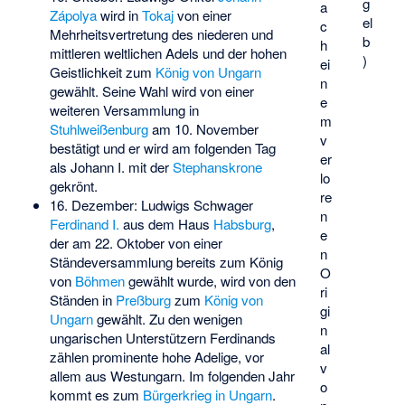
g
a
Zápolya
wird in
Tokaj
von einer
el
c
Mehrheitsvertretung des niederen und
b
h
mittleren weltlichen Adels und der hohen
)
ei
Geistlichkeit zum
König von Ungarn
n
gewählt. Seine Wahl wird von einer
e
weiteren Versammlung in
m
Stuhlweißenburg
am 10. November
v
bestätigt und er wird am folgenden Tag
er
als Johann I. mit der
Stephanskrone
lo
gekrönt.
re
16. Dezember: Ludwigs Schwager
n
Ferdinand I.
aus dem Haus
Habsburg
,
e
der am 22. Oktober von einer
n
Ständeversammlung bereits zum König
O
von
Böhmen
gewählt wurde, wird von den
ri
Ständen in
Preßburg
zum
König von
gi
Ungarn
gewählt. Zu den wenigen
n
ungarischen Unterstützern Ferdinands
al
zählen prominente hohe Adelige, vor
v
allem aus Westungarn. Im folgenden Jahr
o
kommt es zum
Bürgerkrieg in Ungarn
.