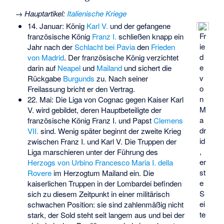
→
Hauptartikel
:
Italienische Kriege
14. Januar: König
Karl V.
und der gefangene
Fr
französische König
Franz I.
schließen knapp ein
ie
Jahr nach der
Schlacht bei Pavia
den
Frieden
d
von Madrid
. Der französische König verzichtet
e
darin auf
Neapel
und
Mailand
und sichert die
v
Rückgabe
Burgunds
zu. Nach seiner
o
Freilassung bricht er den Vertrag.
n
22. Mai: Die
Liga von Cognac
gegen Kaiser Karl
M
V. wird gebildet, deren Hauptbeteiligte der
a
französische König Franz I. und Papst
Clemens
dr
VII.
sind. Wenig später beginnt der zweite Krieg
id
zwischen Franz I. und Karl V. Die Truppen der
,
Liga marschieren unter der Führung des
er
Herzogs von Urbino
Francesco Maria I. della
st
Rovere
im Herzogtum Mailand ein. Die
e
kaiserlichen Truppen in der Lombardei befinden
S
sich zu diesem Zeitpunkt in einer militärisch
ei
schwachen Position: sie sind zahlenmäßig nicht
te
stark, der Sold steht seit langem aus und bei der