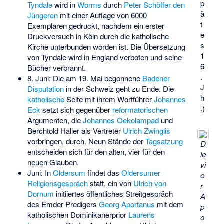
p
Tyndale
wird in
Worms
durch
Peter Schöffer den
ä
Jüngeren
mit einer Auflage von 6000
t
Exemplaren gedruckt, nachdem ein erster
e
Druckversuch in Köln durch die katholische
s
Kirche unterbunden worden ist. Die Übersetzung
1
von Tyndale wird in England verboten und seine
6
Bücher verbrannt.
.
8. Juni: Die am 19. Mai begonnene
Badener
J
Disputation
in der Schweiz geht zu Ende. Die
h
katholische
Seite mit ihrem Wortführer
Johannes
.)
Eck
setzt sich gegenüber
reformatorischen
Argumenten, die
Johannes Oekolampad
und
Berchtold Haller
als Vertreter
Ulrich Zwinglis
vorbringen, durch. Neun Stände der
Tagsatzung
D
entscheiden sich für den alten, vier für den
ie
neuen Glauben.
vi
Juni: In
Oldersum
findet das
Oldersumer
e
Religionsgespräch
statt, ein von
Ulrich von
r
Dornum
initiiertes öffentliches Streitgespräch
A
des Emder Predigers
Georg Aportanus
mit dem
p
katholischen Dominikanerprior
Laurens
o