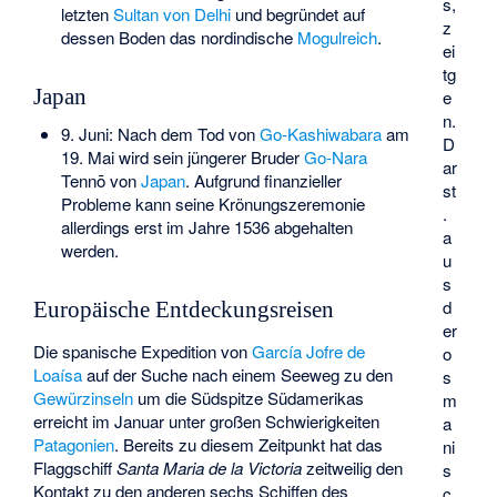
s,
letzten
Sultan von Delhi
und begründet auf
z
dessen Boden das nordindische
Mogulreich
.
ei
tg
Japan
e
n.
9. Juni: Nach dem Tod von
Go-Kashiwabara
am
D
19. Mai wird sein jüngerer Bruder
Go-Nara
ar
Tennō von
Japan
. Aufgrund finanzieller
st
Probleme kann seine Krönungszeremonie
.
allerdings erst im Jahre 1536 abgehalten
a
werden.
u
s
d
Europäische Entdeckungsreisen
er
Die spanische Expedition von
García Jofre de
o
Loaísa
auf der Suche nach einem Seeweg zu den
s
Gewürzinseln
um die Südspitze Südamerikas
m
erreicht im Januar unter großen Schwierigkeiten
a
Patagonien
. Bereits zu diesem Zeitpunkt hat das
ni
Flaggschiff
Santa Maria de la Victoria
zeitweilig den
s
Kontakt zu den anderen sechs Schiffen des
c