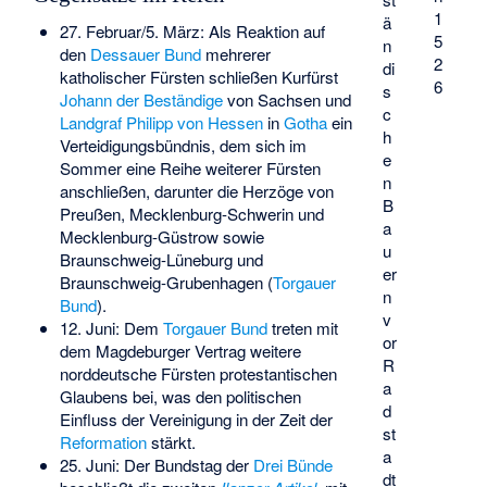
1
ä
27. Februar/5. März: Als Reaktion auf
5
n
den
Dessauer Bund
mehrerer
2
di
katholischer Fürsten schließen Kurfürst
6
s
Johann der Beständige
von Sachsen und
c
Landgraf Philipp von Hessen
in
Gotha
ein
h
Verteidigungsbündnis, dem sich im
e
Sommer eine Reihe weiterer Fürsten
n
anschließen, darunter die Herzöge von
B
Preußen, Mecklenburg-Schwerin und
a
Mecklenburg-Güstrow sowie
u
Braunschweig-Lüneburg und
er
Braunschweig-Grubenhagen (
Torgauer
n
Bund
).
v
12. Juni: Dem
Torgauer Bund
treten mit
or
dem Magdeburger Vertrag weitere
R
norddeutsche Fürsten protestantischen
a
Glaubens bei, was den politischen
d
Einfluss der Vereinigung in der Zeit der
st
Reformation
stärkt.
a
25. Juni: Der
Bundstag
der
Drei Bünde
dt