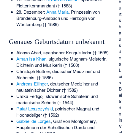
b
Flottenkommandant († 1588)
u
28. Dezember:
Anna Maria
, Prinzessin von
rt
Brandenburg-Ansbach und Herzogin von
s
Württemberg († 1589)
h
a
u
Genaues Geburtsdatum unbekannt
s
d
Alonso Abad
, spanischer Konquistador († 1595)
e
Aman Isa Khan
, uigurische Mugham-Meisterin,
s
Dichterin und Musikerin († 1560)
L
Christoph Büttner
, deutscher Mediziner und
ui
Alchemist († 1586)
s
Andreas Ellinger
, deutscher Mediziner und
B
neulateinischer Dichter († 1582)
el
Urška Ferligoj
, slowenische Schäferin und
tr
marianische Seherin († 1544)
á
Rafał Leszczyński
, polnischer Magnat und
n
Hochadeliger († 1592)
in
Gabriel de Lorges
, Graf von Montgomery,
V
Hauptmann der Schottischen Garde und
al