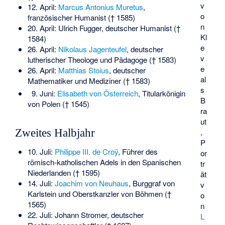
v
12. April:
Marcus Antonius Muretus
,
o
französischer Humanist († 1585)
n
20. April:
Ulrich Fugger
, deutscher Humanist (†
Kl
1584)
e
26. April:
Nikolaus Jagenteufel
, deutscher
v
lutherischer Theologe und Pädagoge († 1583)
e
26. April:
Matthias Stoius
, deutscher
al
Mathematiker und Mediziner († 1583)
s
9. Juni:
Elisabeth von Österreich
, Titularkönigin
B
von Polen († 1545)
ra
ut
,
Zweites Halbjahr
P
10. Juli:
Philippe III. de Croÿ
, Führer des
or
römisch-katholischen Adels in den Spanischen
tr
Niederlanden († 1595)
ät
14. Juli:
Joachim von Neuhaus
, Burggraf von
v
Karlstein und Oberstkanzler von Böhmen (†
o
1565)
n
22. Juli:
Johann Stromer
, deutscher
L