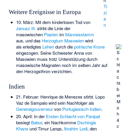
n
Ti
Weitere Ereignisse in Europa
zi
a
10. März: Mit dem kinderlosen Tod von
n
Janusz III.
stirbt die Linie der
masowischen
Piasten
im
Mannesstamm
aus, und das
Herzogtum Masowien
wird
als erledigtes
Lehen
durch die
polnische Krone
S
eingezogen. Seine Schwester
Anna von
c
Masowien
muss trotz Unterstützung durch
hl
masowische Magnaten noch im selben Jahr auf
a
den Herzogsthron verzichten.
c
ht
Indien
b
ei
21. Februar:
Henrique de Menezes
stirbt.
Lopo
M
Vaz de Sampaio
wird sein Nachfolger als
o
Generalgouverneur
von
Portugiesisch-Indien
.
h
20. April: In der
Ersten Schlacht von Panipat
á
besiegt
Babur
, ein Nachkomme
Dschingis
c
Khans
und
Timur Langs
,
Ibrahim Lodi
, den