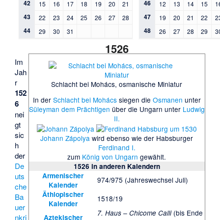
42
46
15
16
17
18
19
20
21
12
13
14
15
1
43
47
22
23
24
25
26
27
28
19
20
21
22
2
44
48
29
30
31
26
27
28
29
3
1526
Im
Jah
r
Schlacht bei Mohács, osmanische Miniatur
152
In der
Schlacht bei Mohács
siegen die
Osmanen
unter
6
Süleyman dem Prächtigen
über die Ungarn unter
Ludwig
nei
II.
gt
sic
Johann Zápolya
wird ebenso wie der Habsburger
h
Ferdinand I.
der
zum
König von Ungarn
gewählt.
De
1526
in anderen Kalendern
Armenischer
uts
974/975 (Jahreswechsel Juli)
Kalender
che
Äthiopischer
Ba
1518/19
Kalender
uer
(bis Ende
7. Haus – Chicome Calli
nkri
Aztekischer