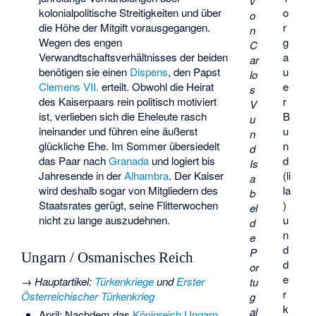
v
o
kolonialpolitische Streitigkeiten und über
o
r
die Höhe der Mitgift vorausgegangen.
n
g
Wegen des engen
C
a
Verwandtschaftsverhältnisses der beiden
ar
u
benötigen sie einen
Dispens
, den Papst
lo
e
Clemens VII.
erteilt. Obwohl die Heirat
s
r
des Kaiserpaars rein politisch motiviert
V
B
ist, verlieben sich die Eheleute rasch
u
u
ineinander und führen eine äußerst
n
n
glückliche Ehe. Im Sommer übersiedelt
d
d
das Paar nach
Granada
und logiert bis
Is
(li
Jahresende in der
Alhambra
. Der Kaiser
a
la
wird deshalb sogar von Mitgliedern des
b
)
Staatsrates gerügt, seine Flitterwochen
el
u
nicht zu lange auszudehnen.
d
n
e
d
P
Ungarn / Osmanisches Reich
d
or
e
→
Hauptartikel
:
Türkenkriege
und
Erster
tu
r
Österreichischer Türkenkrieg
g
k
al
April: Nachdem das
Königreich Ungarn