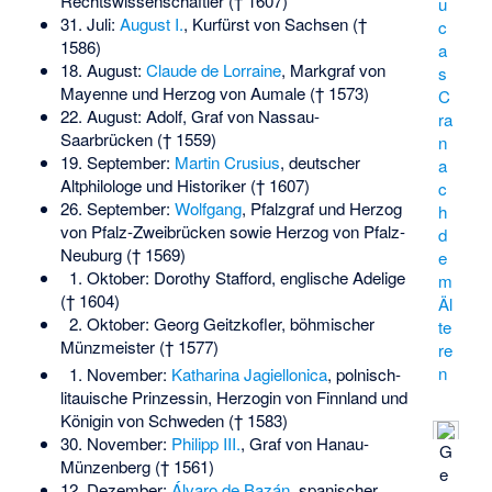
Rechtswissenschaftler († 1607)
u
31. Juli:
August I.
, Kurfürst von Sachsen (†
c
1586)
a
18. August:
Claude de Lorraine
, Markgraf von
s
Mayenne und Herzog von Aumale († 1573)
C
22. August:
Adolf
, Graf von Nassau-
ra
Saarbrücken († 1559)
n
19. September:
Martin Crusius
, deutscher
a
Altphilologe und Historiker († 1607)
c
26. September:
Wolfgang
, Pfalzgraf und Herzog
h
von Pfalz-Zweibrücken sowie Herzog von Pfalz-
d
Neuburg († 1569)
e
1. Oktober:
Dorothy Stafford
, englische Adelige
m
(† 1604)
Äl
2. Oktober:
Georg Geitzkofler
, böhmischer
te
Münzmeister († 1577)
re
n
1. November:
Katharina Jagiellonica
, polnisch-
litauische Prinzessin, Herzogin von Finnland und
Königin von Schweden († 1583)
30. November:
Philipp III.
, Graf von Hanau-
G
Münzenberg († 1561)
e
12. Dezember:
Álvaro de Bazán
, spanischer