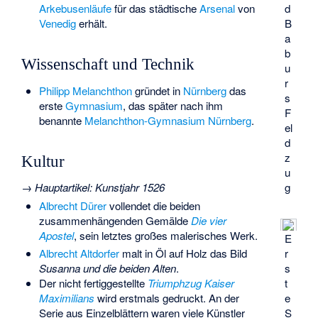
Arkebusenläufe
für das städtische
Arsenal
von
d
Venedig
erhält.
B
a
b
Wissenschaft und Technik
u
r
Philipp Melanchthon
gründet in
Nürnberg
das
s
erste
Gymnasium
, das später nach ihm
F
benannte
Melanchthon-Gymnasium Nürnberg
.
el
d
z
Kultur
u
→
Hauptartikel
:
Kunstjahr 1526
g
Albrecht Dürer
vollendet die beiden
zusammenhängenden Gemälde
Die vier
Apostel
, sein letztes großes malerisches Werk.
E
r
Albrecht Altdorfer
malt in Öl auf Holz das Bild
s
Susanna und die beiden Alten
.
t
Der nicht fertiggestellte
Triumphzug Kaiser
e
Maximilians
wird erstmals gedruckt. An der
S
Serie aus Einzelblättern waren viele Künstler