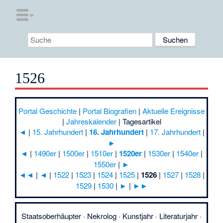
1526
Portal Geschichte
|
Portal Biografien
|
Aktuelle Ereignisse
|
Jahreskalender
|
Tagesartikel
◄
|
15. Jahrhundert
|
16. Jahrhundert
|
17. Jahrhundert
|
►
◄
|
1490er
|
1500er
|
1510er
|
1520er
|
1530er
|
1540er
|
1550er
|
►
◄◄
|
◄
|
1522
|
1523
|
1524
|
1525
|
1526
|
1527
|
1528
|
1529
|
1530
|
►
|
►►
Staatsoberhäupter
·
Nekrolog
·
Kunstjahr
·
Literaturjahr
·