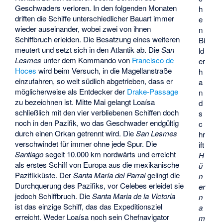
Geschwaders verloren. In den folgenden Monaten
h
driften die Schiffe unterschiedlicher Bauart immer
e
wieder auseinander, wobei zwei von ihnen
n
Schiffbruch erleiden. Die Besatzung eines weiteren
Bi
meutert und setzt sich in den Atlantik ab. Die
San
ld
Lesmes
unter dem Kommando von
Francisco de
er
Hoces
wird beim Versuch, in die Magellanstraße
h
einzufahren, so weit südlich abgetrieben, dass er
a
möglicherweise als Entdecker der
Drake-Passage
n
zu bezeichnen ist. Mitte Mai gelangt Loaísa
d
schließlich mit den vier verbliebenen Schiffen doch
s
noch in den Pazifik, wo das Geschwader endgültig
c
durch einen Orkan getrennt wird. Die
San Lesmes
hr
verschwindet für immer ohne jede Spur. Die
ift
Santiago
segelt 10.000 km nordwärts und erreicht
H
als erstes Schiff von Europa aus die mexikanische
ü
Pazifikküste. Der
Santa María del Parral
gelingt die
n
Durchquerung des Pazifiks, vor Celebes erleidet sie
er
jedoch Schiffbruch. Die
Santa Maria de la Victoria
n
ist das einzige Schiff, das das Expeditionsziel
a
erreicht. Weder Loaísa noch sein Chefnavigator
m