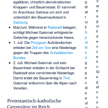
V
g
egalitären, christlich-demokratischen
er
bl
Knappen- und Bauernstaat. Er sammelt
tr
at
im Anschluss Getreue um sich und
a
t
unterstützt den Bauernaufstand in
g
m
Salzburg
.
m
it
Mai/Juni: Während er
Radstadt
belagert,
it
S
schlägt Michael Gaismair erfolgreiche
d
p
Gefechte gegen heranrückende Heere.
e
ot
1. Juli: Die
Pinzgauer
Aufständischen
n
tli
erleiden bei
Zell am See
eine Niederlage
z
e
gegen die Truppen des
Schwäbischen
e
d
Bundes
.
h
g
2. Juli: Michael Gaismair und sein
n
e
Bauernheer erleiden in der Schlacht bei
Si
g
Radstadt eine vernichtende Niederlage.
e
e
Damit endet der Bauernkrieg in
Tirol
.
g
n
Gaismair entkommt über die Alpen nach
el
di
Venetien.
n
e
v
a
Protestantisch-katholische
o
uf
Gegensätze im Reich
n
st