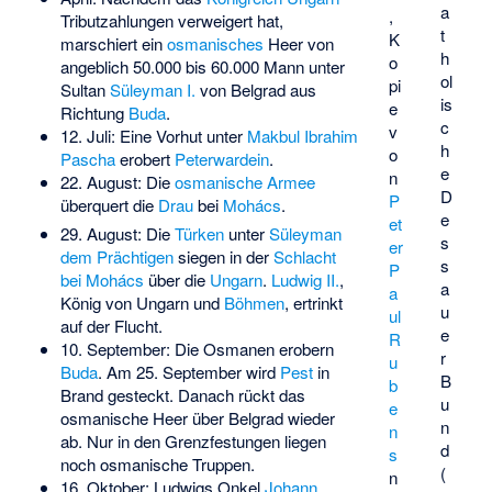
a
,
Tributzahlungen verweigert hat,
t
K
marschiert ein
osmanisches
Heer von
h
o
angeblich 50.000 bis 60.000 Mann unter
ol
pi
Sultan
Süleyman I.
von Belgrad aus
is
e
Richtung
Buda
.
c
v
12. Juli: Eine Vorhut unter
Makbul Ibrahim
h
o
Pascha
erobert
Peterwardein
.
e
n
22. August: Die
osmanische Armee
D
P
überquert die
Drau
bei
Mohács
.
e
et
29. August: Die
Türken
unter
Süleyman
s
er
dem Prächtigen
siegen in der
Schlacht
s
P
bei Mohács
über die
Ungarn
.
Ludwig II.
,
a
a
König von Ungarn und
Böhmen
, ertrinkt
u
ul
auf der Flucht.
e
R
10. September: Die Osmanen erobern
r
u
Buda
. Am 25. September wird
Pest
in
B
b
Brand gesteckt. Danach rückt das
u
e
osmanische Heer über Belgrad wieder
n
n
ab. Nur in den Grenzfestungen liegen
d
s
noch osmanische Truppen.
(
n
16. Oktober: Ludwigs Onkel
Johann