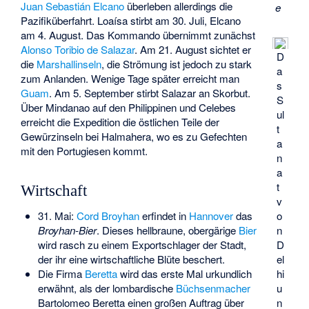
Juan Sebastián Elcano
überleben allerdings die
e
Pazifiküberfahrt. Loaísa stirbt am 30. Juli, Elcano
am 4. August. Das Kommando übernimmt zunächst
Alonso Toribio de Salazar
. Am 21. August sichtet er
D
die
Marshallinseln
, die Strömung ist jedoch zu stark
a
zum Anlanden. Wenige Tage später erreicht man
s
Guam
. Am 5. September stirbt Salazar an Skorbut.
S
Über Mindanao auf den Philippinen und Celebes
ul
erreicht die Expedition die östlichen Teile der
t
Gewürzinseln bei Halmahera, wo es zu Gefechten
a
mit den Portugiesen kommt.
n
a
t
Wirtschaft
v
31. Mai:
Cord Broyhan
erfindet in
Hannover
das
o
Broyhan-Bier
. Dieses hellbraune, obergärige
Bier
n
wird rasch zu einem Exportschlager der Stadt,
D
der ihr eine wirtschaftliche Blüte beschert.
el
Die Firma
Beretta
wird das erste Mal urkundlich
hi
erwähnt, als der lombardische
Büchsenmacher
u
Bartolomeo Beretta
einen großen Auftrag über
n