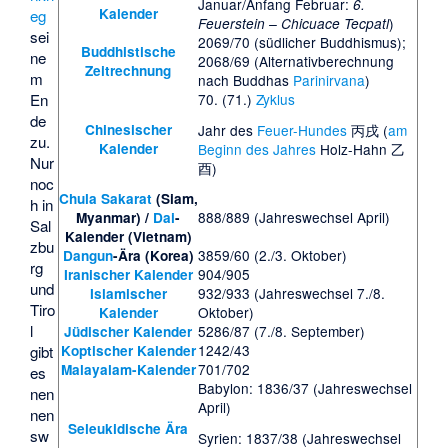
Januar/Anfang Februar:
6.
Kalender
eg
)
Feuerstein – Chicuace Tecpatl
sei
2069/70 (südlicher Buddhismus);
Buddhistische
ne
2068/69 (Alternativberechnung
Zeitrechnung
m
nach Buddhas
Parinirvana
)
70. (71.)
Zyklus
En
de
Chinesischer
Jahr des
Feuer-Hundes
丙戌 (
am
zu.
Kalender
Beginn des Jahres
Holz-Hahn 乙
Nur
酉)
noc
Chula Sakarat
(Siam,
h in
888/889 (Jahreswechsel April)
Myanmar) /
Dai
-
Sal
Kalender (Vietnam)
zbu
3859/60 (2./3. Oktober)
Dangun
-Ära (Korea)
rg
904/905
Iranischer Kalender
und
932/933 (Jahreswechsel 7./8.
Islamischer
Tiro
Oktober)
Kalender
l
5286/87 (7./8. September)
Jüdischer Kalender
1242/43
Koptischer Kalender
gibt
701/702
Malayalam-Kalender
es
Babylon: 1836/37 (Jahreswechsel
nen
April)
nen
Seleukidische Ära
sw
Syrien: 1837/38 (Jahreswechsel