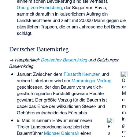
einheimischen Bevölkerung sind sie verhasst.
Georg von Frundsberg
, der Sieger von Pavia,
sammelt daraufhin in kaiserlichem Auftrag ein
Landsknechtheer und zieht mit 20.000 Mann gegen die
päpstlichen Truppen, die er am Jahresende bei Brescia
schlägt.
Deutscher Bauernkrieg
→
Hauptartikel
:
Deutscher Bauernkrieg
und
Salzburger
Bauernkrieg
Januar: Zwischen dem
Fürststift Kempten
und
D
seinen Untertanen wird der
Memminger Vertrag
er
geschlossen, der den Bauern vom weltlich-
M
geistlich regierten Fürststift gewisse Rechte
e
gewährt. Der größte Vorzug für die Bauern ist
m
dabei das Ende der willkürlichen Steuer- und
m
Gebührenentscheide des Fürstabts.
in
9. Mai: In seinem Entwurf einer neuen
g
Fl
Tiroler Landesordnung konzipiert der
er
u
Bauernführer
Michael Gaismair
einen