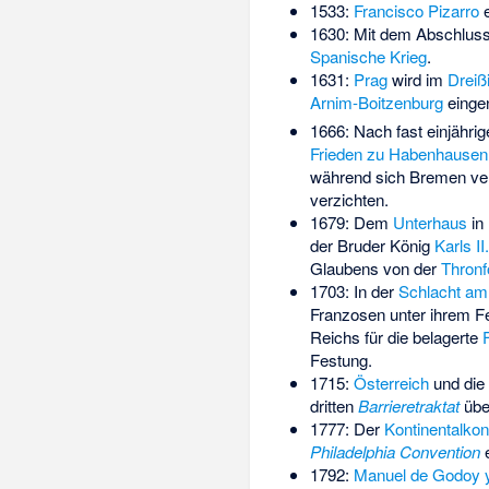
1533:
Francisco Pizarro
e
1630: Mit dem Abschlus
Spanische Krieg
.
1631:
Prag
wird im
Dreiß
Arnim-Boitzenburg
einge
1666: Nach fast einjährig
Frieden zu Habenhausen
während sich Bremen verp
verzichten.
1679: Dem
Unterhaus
in
der Bruder König
Karls II.
Glaubens von der
Thronf
1703: In der
Schlacht am
Franzosen unter ihrem F
Reichs für die belagerte
Festung.
1715:
Österreich
und die
dritten
Barrieretraktat
üb
1777: Der
Kontinentalko
Philadelphia Convention
e
1792:
Manuel de Godoy y