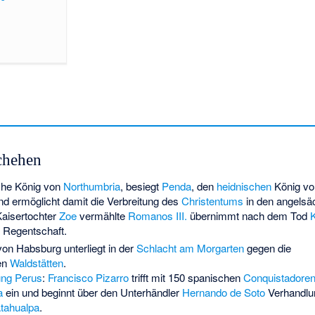
chehen
liche König von
Northumbria
, besiegt
Penda
, den
heidnischen
König v
d ermöglicht damit die Verbreitung des
Christentums
in den angelsä
Kaisertochter
Zoe
vermählte
Romanos III.
übernimmt nach dem Tod
K
 Regentschaft.
on Habsburg unterliegt in der
Schlacht am Morgarten
gegen die
en
Waldstätten
.
ung Perus
:
Francisco Pizarro
trifft mit 150 spanischen
Conquistadore
a
ein und beginnt über den Unterhändler
Hernando de Soto
Verhandlu
tahualpa
.