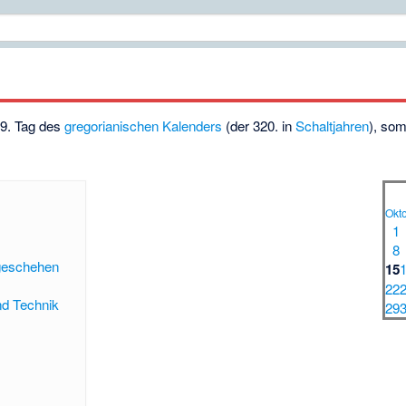
19. Tag des
gregorianischen Kalenders
(der 320. in
Schaltjahren
), som
Okt
1
8
tgeschehen
15
22
nd Technik
29