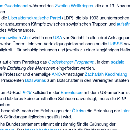
on Guadalcanal
während des
Zweiten Weltkrieges
, die am 13. Novem
ten.
h die
Liberaldemokratische Partei
(LDP), die bis 1993 ununterbrochen 
mber andauernden Kämpfe zwischen sowjetischen Truppen und
aufstä
 des Widerstandes.
Iwanowitsch Abel
wird in den
USA
vor Gericht in allen drei Anklagepu
eise Übermitteln von Verteidigungsinformationen an die
UdSSR
sow
gkeit – für schuldig befunden und jeweils zu einer langjährigen Hafts
t auf einem Parteitag das
Godesberger Programm
, in dem
soziale
freie Entfaltung des Menschen
eingefordert werden.
he Professor und ehemalige
ANC
-Amtsträger
Zachariah Keodirelang
 Präsidenten
Botswanas
zum Botschafter in den Vereinigten Staaten
Atom-U-Boot
K-19
kollidiert in der
Barentssee
mit dem US-amerikanis
end letzteres keine ernsthaften Schäden davonträgt, muss die
K-19
uchen.
beschließt nach den Erfahrungen der
Ölkrise
die Errichtung der
Inte
16 Gründungsmitgliedern gestützt wird.
che Bundesparlament stimmt einstimmig für die Gründung der
dzypern
. Der
Weltsicherheitsrat
verurteilt die Proklamation und