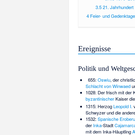
3.5
21. Jahrhundert
4
Feier- und Gedenktage
Ereignisse
Politik und Weltges
655:
Oswiu
, der christ
Schlacht von Winwaed
un
1028: Der frisch mit der 
byzantinischer
Kaiser die
1315: Herzog
Leopold I.
v
Schwyzer und die ander
1532:
Spanische Erober
der
Inka
-Stadt
Cajamarc
mit dem Inka-Häuptling
A