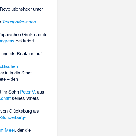
Revolutionsheer unter
ie
Transpadanische
ropäischen Großmächte
ongress
deklariert.
bund
als Reaktion auf
ußischen
rlin in die Stadt
ete – den
 ihr Sohn
Peter V.
aus
chaft
seines Vaters
 von Glücksburg als
-Sonderburg-
um Meer
, der die