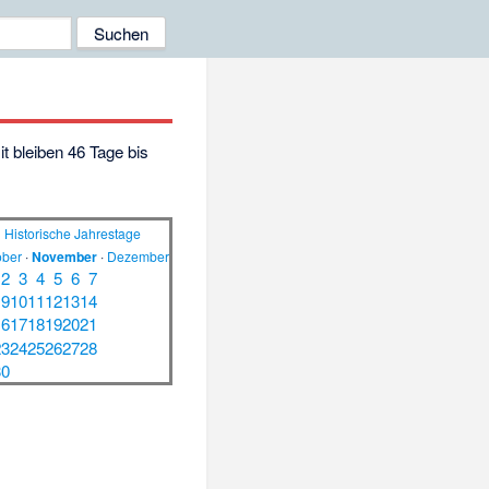
it bleiben 46 Tage bis
Historische Jahrestage
ober
·
November
·
Dezember
2
3
4
5
6
7
9
10
11
12
13
14
16
17
18
19
20
21
23
24
25
26
27
28
30