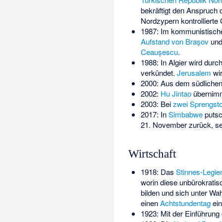
bekräftigt den Anspruch 
Nordzypern kontrollierte 
1987: Im kommunistisc
Aufstand von Brașov
und 
Ceaușescu
.
1988: In Algier wird durc
verkündet.
Jerusalem
wir
2000: Aus dem südlichen
2002:
Hu Jintao
übernim
2003: Bei
zwei Sprengsto
2017: In
Simbabwe
putsc
21. November zurück, se
Wirtschaft
1918: Das
Stinnes-Legi
worin diese unbürokrati
bilden und sich unter Wa
einen
Achtstundentag
ein
1923: Mit der Einführung