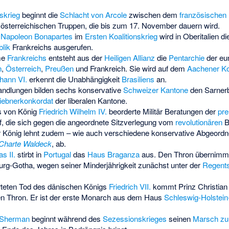
skrieg
beginnt die
Schlacht von Arcole
zwischen dem
französischen
österreichischen Truppen, die bis zum 17. November dauern wird.
n
Napoleon Bonapartes
im
Ersten Koalitionskrieg
wird in Oberitalien d
lik
Frankreichs ausgerufen.
me
Frankreichs
entsteht aus der
Heiligen Allianz
die
Pentarchie
der eu
n
,
Österreich
,
Preußen
und Frankreich. Sie wird auf dem
Aachener K
hann VI.
erkennt die Unabhängigkeit
Brasiliens
an.
ndlungen bilden sechs konservative
Schweizer Kantone
den
Sarner
iebnerkonkordat
der liberalen Kantone.
s von König
Friedrich Wilhelm IV.
beorderte Militär Beratungen der
pre
, die sich gegen die angeordnete Sitzverlegung vom
revolutionären
Be
r König lehnt zudem – wie auch verschiedene konservative Abgeordn
Charte Waldeck
, ab.
s II.
stirbt in
Portugal
das
Haus Braganza
aus. Den Thron übernimmt
urg-Gotha
, wegen seiner Minderjährigkeit zunächst unter der
Regents
teten Tod des dänischen Königs
Friedrich VII.
kommt Prinz Christian
n Thron. Er ist der erste Monarch aus dem Haus
Schleswig-Holstein
. Sherman
beginnt während des
Sezessionskrieges
seinen
Marsch z