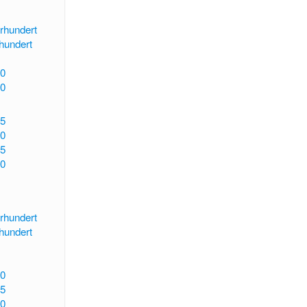
rhundert
rhundert
0
0
5
0
5
0
rhundert
rhundert
0
5
0