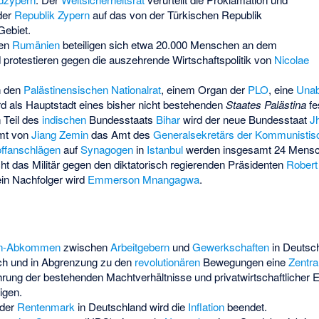
der
Republik Zypern
auf das von der Türkischen Republik
Gebiet.
hen
Rumänien
beteiligen sich etwa 20.000 Menschen an dem
protestieren gegen die auszehrende Wirtschaftspolitik von
Nicolae
h den
Palästinensischen Nationalrat
, einem Organ der
PLO
, eine
Unab
d als Hauptstadt eines bisher nicht bestehenden
Staates Palästina
fe
 Teil des
indischen
Bundesstaats
Bihar
wird der neue Bundesstaat
J
mt von
Jiang Zemin
das Amt des
Generalsekretärs der Kommunistisc
ffanschlägen
auf
Synagogen
in
Istanbul
werden insgesamt 24 Mensch
ht das Militär gegen den diktatorisch regierenden Präsidenten
Rober
in Nachfolger wird
Emmerson Mnangagwa
.
en-Abkommen
zwischen
Arbeitgebern
und
Gewerkschaften
in Deutsch
sch und in Abgrenzung zu den
revolutionären
Bewegungen eine
Zentra
hrung der bestehenden Machtverhältnisse und privatwirtschaftlicher 
igen.
 der
Rentenmark
in Deutschland wird die
Inflation
beendet.