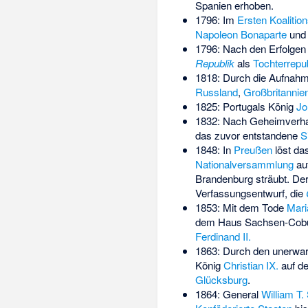
Spanien erhoben.
1796: Im
Ersten Koalition
Napoleon Bonaparte
und 
1796: Nach den Erfolge
Republik
als
Tochterrepub
1818: Durch die Aufnah
Russland
,
Großbritannie
1825: Portugals König
Jo
1832: Nach Geheimverha
das zuvor entstandene
S
1848: In
Preußen
löst da
Nationalversammlung
auf
Brandenburg sträubt. De
Verfassungsentwurf, die
1853: Mit dem Tode
Maria
dem
Haus Sachsen-Cob
Ferdinand II.
1863: Durch den unerwar
König
Christian IX.
auf de
Glücksburg
.
1864: General
William T