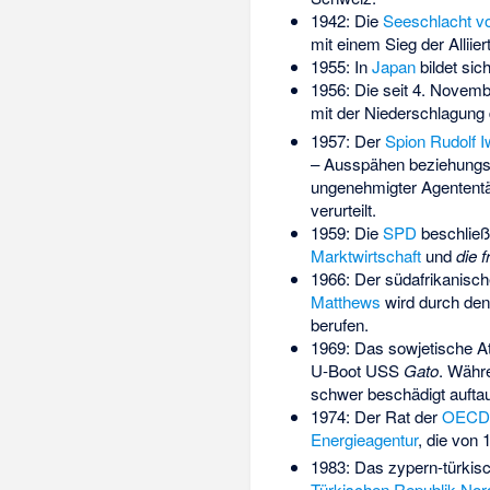
1942: Die
Seeschlacht v
mit einem Sieg der Alliier
1955: In
Japan
bildet sic
1956: Die seit 4. Nove
mit der Niederschlagung
1957: Der
Spion
Rudolf 
– Ausspähen beziehungsw
ungenehmigter Agententäti
verurteilt.
1959: Die
SPD
beschließ
Marktwirtschaft
und
die 
1966: Der südafrikanisc
Matthews
wird durch den
berufen.
1969: Das sowjetische 
U-Boot
USS
Gato
. Währ
schwer beschädigt aufta
1974: Der Rat der
OECD
Energieagentur
, die von 
1983: Das zypern-türkis
Türkischen Republik Nor