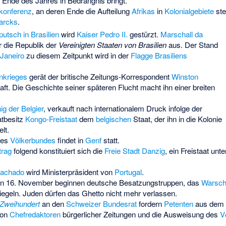
 Ende des Jahres in Bedrängnis bringt.
konferenz
, an deren Ende die Aufteilung
Afrikas
in
Kolonialgebiete
ste
arcks
.
rputsch in Brasilien
wird
Kaiser Pedro II.
gestürzt.
Marschall da
r die Republik der
Vereinigten Staaten von Brasilien
aus. Der Stand
 Janeiro
zu diesem Zeitpunkt wird in der
Flagge Brasiliens
nkrieges
gerät der britische Zeitungs-Korrespondent
Winston
t. Die Geschichte seiner späteren Flucht macht ihn einer breiten
ig der Belgier
, verkauft nach internationalem Druck infolge der
atbesitz
Kongo-Freistaat
dem
belgischen
Staat, der ihn in die Kolonie
lt.
des
Völkerbundes
findet in
Genf
statt.
trag
folgend konstituiert sich die
Freie Stadt Danzig
, ein Freistaat un
Machado
wird Ministerpräsident von
Portugal
.
den 16. November beginnen deutsche Besatzungstruppen, das
Warsch
egeln. Juden dürfen das Ghetto nicht mehr verlassen.
 Zweihundert
an den
Schweizer Bundesrat
fordern
Petenten
aus dem r
von
Chefredaktoren
bürgerlicher Zeitungen und die Ausweisung des
V