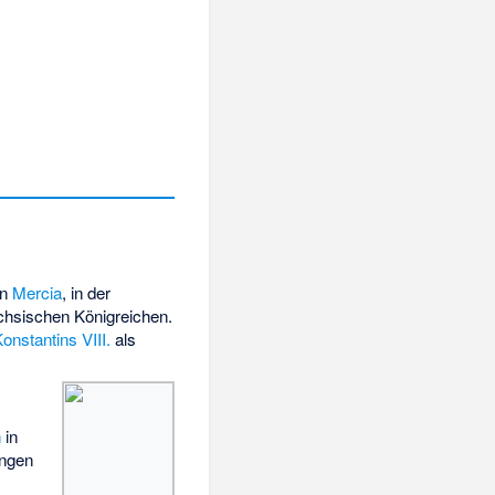
on
Mercia
, in der
chsischen Königreichen.
onstantins VIII.
als
n
in
ngen