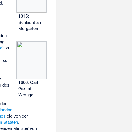
d.
1315:
Schlacht am
Morgarten
den
ng,
eit
zu
 soll
e
1666: Carl
r des
Gustaf
Wrangel
den
landen
.
ges
die von der
en Staaten
.
tenden Minister von