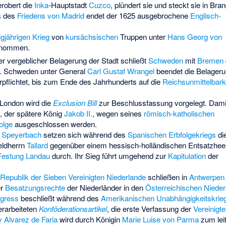
robert die
Inka
-Hauptstadt
Cuzco
, plündert sie und steckt sie in Bran
s des
Friedens von Madrid
endet der 1625 ausgebrochene
Englisch-
igjährigen Krieg
von
kursächsischen
Truppen unter
Hans Georg von
nommen.
er vergeblicher Belagerung der Stadt schließt
Schweden
mit
Bremen
. Schweden unter General
Carl Gustaf Wrangel
beendet die Belageru
flichtet, bis zum Ende des Jahrhunderts auf die
Reichsunmittelbark
 London wird die
Exclusion Bill
zur Beschlussfassung vorgelegt. Damit
, der spätere König
Jakob II.
, wegen seines
römisch-katholischen
olge
ausgeschlossen werden.
 Speyerbach
setzen sich während des
Spanischen Erbfolgekriegs
di
eldherrn
Tallard
gegenüber einem hessisch-holländischen Entsatzhee
Festung Landau
durch. Ihr Sieg führt umgehend zur
Kapitulation
der
Republik der Sieben Vereinigten Niederlande
schließen in
Antwerpen
er
Besatzungsrechte
der Niederländer in den
Österreichischen Nieder
ngress
beschließt während des
Amerikanischen Unabhängigkeitskrie
rarbeiteten
Konföderationsartikel
, die erste Verfassung der
Vereinigt
 Alvarez de Faria
wird durch Königin
Marie Luise von Parma
zum lei