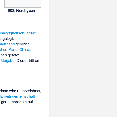
1983: Nordzypern
hängigkeitserklärung
stgelegt.
harkhand
gebildet.
hen Partei Chinas
.
en getötet.
t Mugabe
. Dieser tritt am
land wird unterzeichnet,
larbeitsgemeinschaft
Eigentumsrechte auf