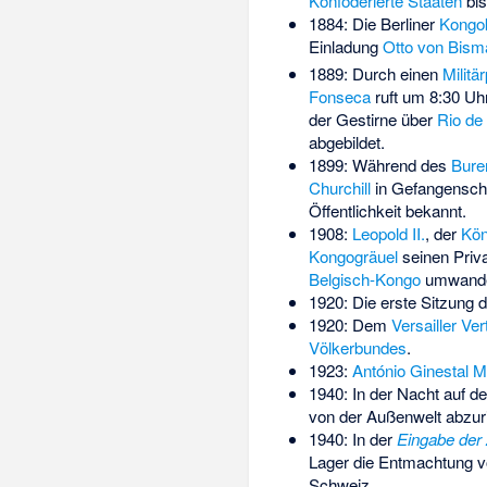
Konföderierte Staaten
bis
1884: Die Berliner
Kongo
Einladung
Otto von Bism
1889: Durch einen
Militä
Fonseca
ruft um 8:30 Uh
der Gestirne über
Rio de
abgebildet.
1899: Während des
Bure
Churchill
in Gefangenschaf
Öffentlichkeit bekannt.
1908:
Leopold II.
, der
Kön
Kongogräuel
seinen Priv
Belgisch-Kongo
umwande
1920: Die erste Sitzung 
1920: Dem
Versailler Ver
Völkerbundes
.
1923:
António Ginestal 
1940: In der Nacht auf 
von der Außenwelt abzuri
1940: In der
Eingabe der
Lager die Entmachtung 
Schweiz.