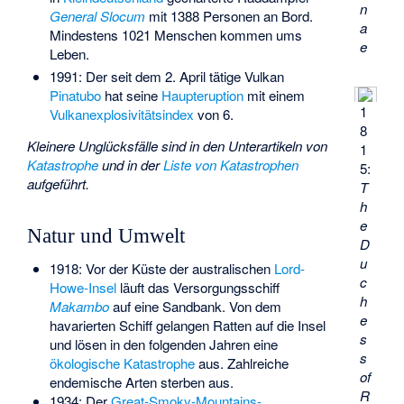
n
General Slocum
mit 1388 Personen an Bord.
a
Mindestens 1021 Menschen kommen ums
e
Leben.
1991: Der seit dem 2. April tätige Vulkan
Pinatubo
hat seine
Haupteruption
mit einem
1
Vulkanexplosivitätsindex
von 6.
8
Kleinere Unglücksfälle sind in den Unterartikeln von
1
Katastrophe
und in der
Liste von Katastrophen
5:
aufgeführt.
T
h
e
Natur und Umwelt
D
u
1918: Vor der Küste der australischen
Lord-
c
Howe-Insel
läuft das Versorgungsschiff
h
Makambo
auf eine Sandbank. Von dem
e
havarierten Schiff gelangen Ratten auf die Insel
s
und lösen in den folgenden Jahren eine
s
ökologische Katastrophe
aus. Zahlreiche
of
endemische Arten sterben aus.
R
1934: Der
Great-Smoky-Mountains-