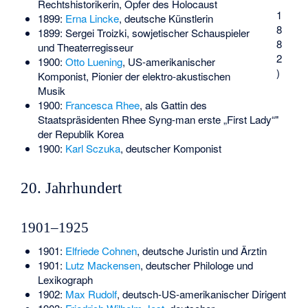
*
Rechtshistorikerin, Opfer des Holocaust
1
1899:
Erna Lincke
, deutsche Künstlerin
8
1899:
Sergei Troizki
, sowjetischer Schauspieler
8
und Theaterregisseur
2
1900:
Otto Luening
, US-amerikanischer
)
Komponist, Pionier der elektro-akustischen
Musik
1900:
Francesca Rhee
, als Gattin des
Staatspräsidenten Rhee Syng-man erste „First Lady“"
der Republik Korea
1900:
Karl Sczuka
, deutscher Komponist
20. Jahrhundert
1901–1925
1901:
Elfriede Cohnen
, deutsche Juristin und Ärztin
1901:
Lutz Mackensen
, deutscher Philologe und
Lexikograph
1902:
Max Rudolf
, deutsch-US-amerikanischer Dirigent