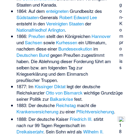
g
Staaten und Kanada.
o
1864: Auf dem
enteigneten
Grundbesitz des
n-
Südstaaten
-Generals
Robert Edward Lee
K
entsteht in den
Vereinigten Staaten
der
o
Nationalfriedhof Arlington
.
m
1866:
Preußen
stellt den Königreichen
Hannover
pr
und
Sachsen
sowie
Kurhessen
ein Ultimatum,
o
nachdem diese einer
Bundesexekution
im
m
Deutschen Bund
gegen Preußen zugestimmt
is
haben. Die Ablehnung dieser Forderung führt am
s
selben bzw. am folgenden Tag zur
Kriegserklärung und dem Einmarsch
preußischer Truppen.
1877: Im
Kissinger Diktat
legt der deutsche
Reichskanzler
Otto von Bismarck
wichtige Grundzüge
seiner Politik zur
Balkankrise
fest.
1883: Der deutsche
Reichstag
macht die
Krankenversicherung
zu einer
Pflichtversicherung
.
1888: Der deutsche Kaiser
Friedrich III.
stirbt
1
nach nur 99 Tagen Regentschaft im
8
Dreikaiserjahr
. Sein Sohn wird als
Wilhelm II.