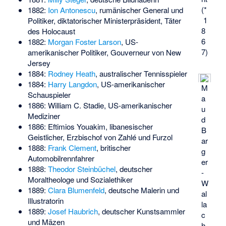
(*
1882:
Ion Antonescu
, rumänischer General und
1
Politiker, diktatorischer Ministerpräsident, Täter
8
des Holocaust
6
1882:
Morgan Foster Larson
, US-
7)
amerikanischer Politiker, Gouverneur von New
Jersey
1884:
Rodney Heath
, australischer Tennisspieler
1884:
Harry Langdon
, US-amerikanischer
M
Schauspieler
a
1886:
William C. Stadie
, US-amerikanischer
u
Mediziner
d
1886:
Eftimios Youakim
, libanesischer
B
Geistlicher, Erzbischof von Zahlé und Furzol
ar
1888:
Frank Clement
, britischer
g
Automobilrennfahrer
er
1888:
Theodor Steinbüchel
, deutscher
-
Moraltheologe und Sozialethiker
W
1889:
Clara Blumenfeld
, deutsche Malerin und
al
Illustratorin
la
1889:
Josef Haubrich
, deutscher Kunstsammler
c
und Mäzen
h