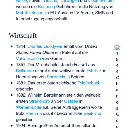
Union
, sowie in
Island
,
Norwegen
und
Liechtenstein
,
werden die
Roaming
-Gebühren für die Nutzung von
Mobiltelefonen
im EU-Ausland für Anrufe, SMS und
Internetzugang abgeschafft.
Wirtschaft
1844:
Charles Goodyear
erhält vom
United
States Patent Office
ein Patent auf die
1
Vulkanisation
von Gummi.
8
1851: Der Milchhändler Jacob Fussell aus
4
Baltimore
nimmt seine weltweit erste
Fabrik
zur
4:
Herstellung von
Speiseeis
in Betrieb.
C
1881: Das erste österreichische
Telefonbuch
h
erscheint.
a
1882:
Wilhelm Bartelmann
stellt den weltweit
rl
ersten
Strandkorb
an der
Ostsee
in
e
Warnemünde
auf. Seine Auftraggeberin wollte
s
trotz
Rheuma
das ihr bekömmliche
Seeklima
G
genießen.
o
1924: Beim größten Automobilhersteller der
o