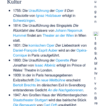
Kultur
u
n
1755: Die
Uraufführung
der
Oper
Il Don
g
Chisciotte
von
Ignaz Holzbauer
erfolgt in
e
Schwetzingen
.
n
1814: Die Uraufführung des Singspiels
Die
Rückfahrt des Kaisers
von
Johann Nepomuk
Hummel
findet am
Theater an der Wien
in Wien
1
statt.
8
1831: Die
komischen Oper
Der Liebestrank
von
6
Daniel-François-Esprit Auber
wird an der
Opéra-
9:
Comique
in Paris uraufgeführt.
A
1893: Die Uraufführung der
Operette
Poor
bf
Jonathan
von
Isaac Albéniz
erfolgt im Prince of
a
Wales’ Theatre in London.
hr
1939: In der in Paris herausgegebenen
t
Exilzeitschrift
Die neue Weltbühne
erscheint
v
Bertolt Brechts
im dänischen Exil in Svendborg
o
entstandenes Gedicht
An die Nachgeborenen
.
n
1947: Am Großen Haus der Württembergischen
B
Staatstheater Stuttgart
wird das bairische Stück
re
Die Bernauerin
von
Carl Orff
uraufgeführt.