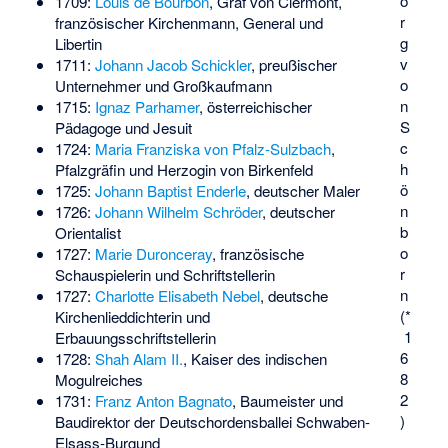
o
1709:
Louis de Bourbon
, Graf von Clermont,
r
französischer Kirchenmann, General und
g
Libertin
v
1711:
Johann Jacob Schickler
, preußischer
o
Unternehmer und Großkaufmann
n
1715:
Ignaz Parhamer
, österreichischer
S
Pädagoge und Jesuit
c
1724:
Maria Franziska von Pfalz-Sulzbach
,
h
Pfalzgräfin und Herzogin von Birkenfeld
ö
1725:
Johann Baptist Enderle
, deutscher Maler
n
1726:
Johann Wilhelm Schröder
, deutscher
b
Orientalist
o
1727:
Marie Duronceray
, französische
r
Schauspielerin und Schriftstellerin
n
1727:
Charlotte Elisabeth Nebel
, deutsche
(*
Kirchenlieddichterin und
1
Erbauungsschriftstellerin
6
1728:
Shah Alam II.
, Kaiser des indischen
8
Mogulreiches
2
1731:
Franz Anton Bagnato
, Baumeister und
)
Baudirektor der Deutschordensballei Schwaben-
Elsass-Burgund