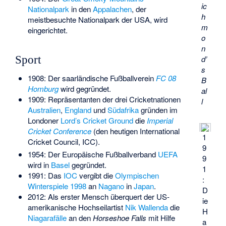
ic
Nationalpark
in den
Appalachen
, der
h
meistbesuchte Nationalpark der USA, wird
m
eingerichtet.
o
n
Sport
d’
s
1908: Der saarländische Fußballverein
FC 08
B
Homburg
wird gegründet.
al
1909: Repräsentanten der drei Cricketnationen
l
Australien
,
England
und
Südafrika
gründen im
Londoner
Lord’s Cricket Ground
die
Imperial
Cricket Conference
(den heutigen International
1
Cricket Council, ICC).
9
1954: Der Europäische Fußballverband
UEFA
9
wird in
Basel
gegründet.
1
1991: Das
IOC
vergibt die
Olympischen
:
Winterspiele 1998
an
Nagano
in
Japan
.
D
2012: Als erster Mensch überquert der US-
ie
amerikanische Hochseilartist
Nik Wallenda
die
H
Niagarafälle
an den
Horseshoe Falls
mit Hilfe
a