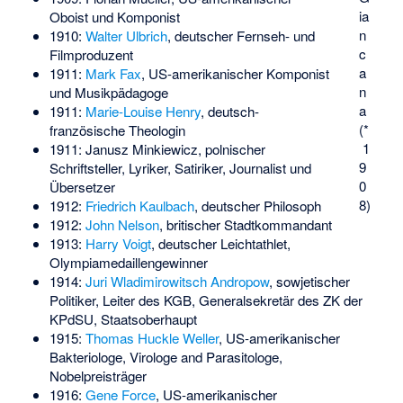
ia
Oboist und Komponist
n
1910:
Walter Ulbrich
, deutscher Fernseh- und
c
Filmproduzent
a
1911:
Mark Fax
, US-amerikanischer Komponist
n
und Musikpädagoge
a
1911:
Marie-Louise Henry
, deutsch-
(*
französische Theologin
1
1911:
Janusz Minkiewicz
, polnischer
9
Schriftsteller, Lyriker, Satiriker, Journalist und
0
Übersetzer
8)
1912:
Friedrich Kaulbach
, deutscher Philosoph
1912:
John Nelson
, britischer Stadtkommandant
1913:
Harry Voigt
, deutscher Leichtathlet,
Olympiamedaillengewinner
1914:
Juri Wladimirowitsch Andropow
, sowjetischer
Politiker, Leiter des KGB, Generalsekretär des ZK der
KPdSU, Staatsoberhaupt
1915:
Thomas Huckle Weller
, US-amerikanischer
Bakteriologe, Virologe and Parasitologe,
Nobelpreisträger
1916:
Gene Force
, US-amerikanischer