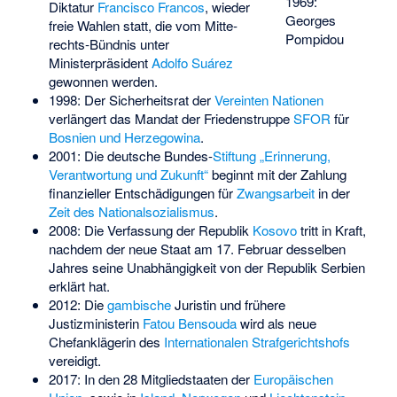
1969:
Diktatur
Francisco Francos
, wieder
Georges
freie Wahlen statt, die vom Mitte-
Pompidou
rechts-Bündnis unter
Ministerpräsident
Adolfo Suárez
gewonnen werden.
1998: Der Sicherheitsrat der
Vereinten Nationen
verlängert das Mandat der Friedenstruppe
SFOR
für
Bosnien und Herzegowina
.
2001: Die deutsche Bundes-
Stiftung „Erinnerung,
Verantwortung und Zukunft“
beginnt mit der Zahlung
finanzieller Entschädigungen für
Zwangsarbeit
in der
Zeit des Nationalsozialismus
.
2008: Die Verfassung der Republik
Kosovo
tritt in Kraft,
nachdem der neue Staat am 17. Februar desselben
Jahres seine Unabhängigkeit von der Republik Serbien
erklärt hat.
2012: Die
gambische
Juristin und frühere
Justizministerin
Fatou Bensouda
wird als neue
Chefanklägerin des
Internationalen Strafgerichtshofs
vereidigt.
2017: In den 28 Mitgliedstaaten der
Europäischen