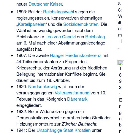
8
neuer
Deutscher Kaiser
.
8:
1893: Bei der
Reichstagswahl
siegen die
W
regierungstreuen, konservativen ehemaligen
ilh
„
Kartellparteien
“ und die
Sozialdemokraten
. Die
el
Wahl ist notwendig geworden, nachdem
m
Reichskanzler
Leo von Caprivi
den
Reichstag
II
am 6. Mai nach einer Abstimmungsniederlage
.
aufgelöst hat.
1907: Die Zweite
Haager Friedenskonferenz
mit
44 Teilnehmerstaaten zu Fragen des
Kriegsrechts, der Abrüstung und der friedlichen
1
Beilegung internationaler Konflikte beginnt. Sie
8
dauert bis zum 18. Oktober.
9
1920:
Nordschleswig
wird nach der
3
vorausgegangenen
Volksabstimmung
vom 10.
:
Februar in das Königreich
Dänemark
E
eingegliedert.
r
1932: Beim Widersetzen gegen ein
g
Demonstrationsverbot kommt es beim
Streik der
e
Heizungsmonteure
zur
Zürcher Blutnacht
.
b
1941: Der
Unabhängige Staat Kroatien
unter
ni