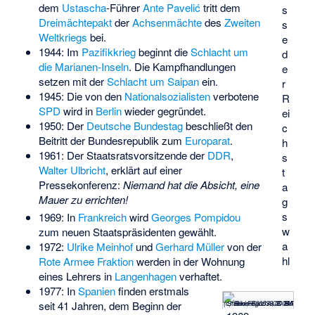
dem
Ustascha
-Führer
Ante Pavelić
tritt dem
s
Dreimächtepakt
der
Achsenmächte
des
Zweiten
s
Weltkriegs
bei.
e
1944: Im
Pazifikkrieg
beginnt die
Schlacht um
d
die Marianen-Inseln
. Die Kampfhandlungen
e
setzen mit der
Schlacht um Saipan
ein.
r
1945: Die von den
Nationalsozialisten
verbotene
R
SPD
wird in
Berlin
wieder gegründet.
ei
1950: Der
Deutsche Bundestag
beschließt den
c
Beitritt der Bundesrepublik zum
Europarat
.
h
1961: Der Staatsratsvorsitzende der
DDR
,
s
Walter Ulbricht
, erklärt auf einer
t
Pressekonferenz:
Niemand hat die Absicht, eine
a
Mauer zu errichten!
g
s
1969: In
Frankreich
wird
Georges Pompidou
w
zum neuen Staatspräsidenten gewählt.
a
1972:
Ulrike Meinhof
und
Gerhard Müller
von der
hl
Rote Armee Fraktion
werden in der Wohnung
eines Lehrers in
Langenhagen
verhaftet.
1977: In
Spanien
finden erstmals
(c) Bundesarchiv, B 145 Bild-F020538-0006 / Steiner, Egon / CC-BY-SA
seit 41 Jahren, dem Beginn der