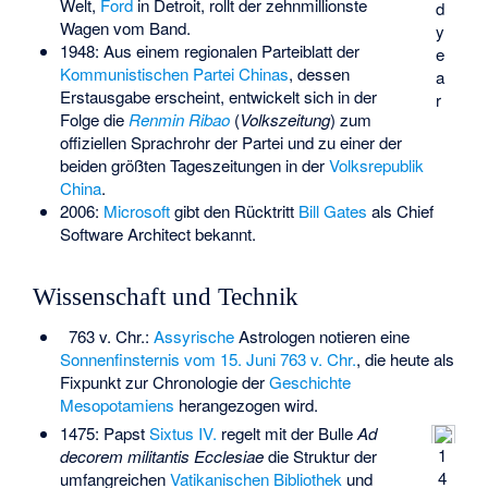
Welt,
Ford
in Detroit, rollt der zehnmillionste
d
Wagen vom Band.
y
1948: Aus einem regionalen Parteiblatt der
e
Kommunistischen Partei Chinas
, dessen
a
Erstausgabe erscheint, entwickelt sich in der
r
Folge die
Renmin Ribao
(
Volkszeitung
) zum
offiziellen Sprachrohr der Partei und zu einer der
beiden größten Tageszeitungen in der
Volksrepublik
China
.
2006:
Microsoft
gibt den Rücktritt
Bill Gates
als Chief
Software Architect bekannt.
Wissenschaft und Technik
763 v. Chr.:
Assyrische
Astrologen notieren eine
Sonnenfinsternis vom 15. Juni 763 v. Chr.
, die heute als
Fixpunkt zur Chronologie der
Geschichte
Mesopotamiens
herangezogen wird.
1475: Papst
Sixtus IV.
regelt mit der Bulle
Ad
1
decorem militantis Ecclesiae
die Struktur der
4
umfangreichen
Vatikanischen Bibliothek
und