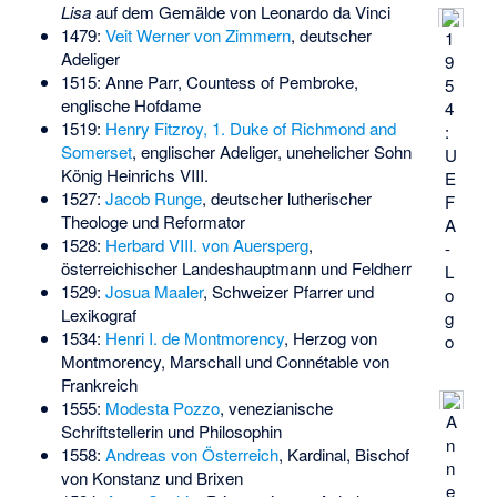
Lisa
auf dem Gemälde von Leonardo da Vinci
1479:
Veit Werner von Zimmern
, deutscher
1
Adeliger
9
1515:
Anne Parr, Countess of Pembroke
,
5
englische Hofdame
4
1519:
Henry Fitzroy, 1. Duke of Richmond and
:
Somerset
, englischer Adeliger, unehelicher Sohn
U
König Heinrichs VIII.
E
1527:
Jacob Runge
, deutscher lutherischer
F
Theologe und Reformator
A
1528:
Herbard VIII. von Auersperg
,
-
österreichischer Landeshauptmann und Feldherr
L
1529:
Josua Maaler
, Schweizer Pfarrer und
o
Lexikograf
g
1534:
Henri I. de Montmorency
, Herzog von
o
Montmorency, Marschall und Connétable von
Frankreich
1555:
Modesta Pozzo
, venezianische
A
Schriftstellerin und Philosophin
n
1558:
Andreas von Österreich
, Kardinal, Bischof
n
von Konstanz und Brixen
e