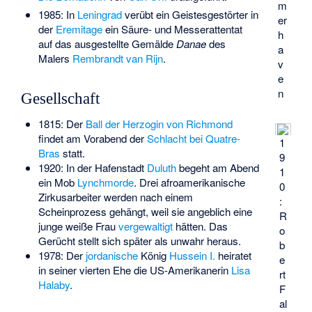
m
1985: In
Leningrad
verübt ein Geistesgestörter in
er
der
Eremitage
ein Säure- und Messerattentat
h
auf das ausgestellte Gemälde
Danae
des
a
Malers
Rembrandt van Rijn
.
v
e
n
Gesellschaft
1815: Der
Ball der Herzogin von Richmond
findet am Vorabend der
Schlacht bei Quatre-
1
Bras
statt.
9
1920: In der Hafenstadt
Duluth
begeht am Abend
1
ein Mob
Lynchmorde
. Drei afroamerikanische
0
Zirkusarbeiter werden nach einem
:
Scheinprozess gehängt, weil sie angeblich eine
R
junge weiße Frau
vergewaltigt
hätten. Das
o
Gerücht stellt sich später als unwahr heraus.
b
1978: Der
jordanische
König
Hussein I.
heiratet
e
in seiner vierten Ehe die US-Amerikanerin
Lisa
rt
Halaby
.
F
al