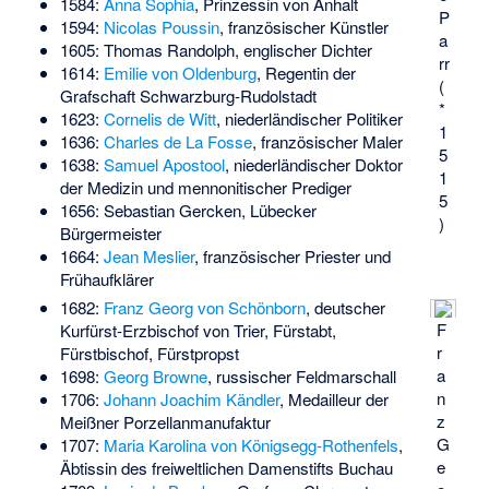
1584:
Anna Sophia
, Prinzessin von Anhalt
P
1594:
Nicolas Poussin
, französischer Künstler
a
1605:
Thomas Randolph
, englischer Dichter
rr
1614:
Emilie von Oldenburg
, Regentin der
(
Grafschaft Schwarzburg-Rudolstadt
*
1623:
Cornelis de Witt
, niederländischer Politiker
1
1636:
Charles de La Fosse
, französischer Maler
5
1638:
Samuel Apostool
, niederländischer Doktor
1
der Medizin und mennonitischer Prediger
5
1656:
Sebastian Gercken
, Lübecker
)
Bürgermeister
1664:
Jean Meslier
, französischer Priester und
Frühaufklärer
1682:
Franz Georg von Schönborn
, deutscher
F
Kurfürst-Erzbischof von Trier, Fürstabt,
r
Fürstbischof, Fürstpropst
a
1698:
Georg Browne
, russischer Feldmarschall
n
1706:
Johann Joachim Kändler
, Medailleur der
z
Meißner Porzellanmanufaktur
G
1707:
Maria Karolina von Königsegg-Rothenfels
,
e
Äbtissin des freiweltlichen Damenstifts Buchau