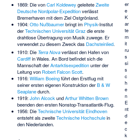
er
1869: Die von
Carl Koldewey
geleitete
Zweite
e
Deutsche Nordpolar-Expedition
verlässt
K
Bremerhaven mit dem Ziel Ostgrönland.
ar
1904:
Otto Nußbaumer
bringt im
Physik
-Institut
te
der
Technischen Universität Graz
die erste
m
drahtlose Übertragung von Musik zuwege. Er
it
verwendet zu diesem Zweck das
Dachsteinlied
.
ru
1910: Die
Terra Nova
verlässt den Hafen von
s
Cardiff
in Wales. An Bord befindet sich die
si
Mannschaft der
Antarktisexpedition
unter der
s
Leitung von
Robert Falcon Scott
.
c
1916:
William Boeing
führt den Erstflug mit
h
seiner ersten eigenen Konstruktion der
B & W
e
Seaplane
durch.
n
1919:
John Alcock
und
Arthur Whitten Brown
E
beenden den ersten Nonstop-Transatlantik-Flug.
nt
1956: Die
Technische Universität Eindhoven
d
entsteht als zweite
Technische Hochschule
in
e
den Niederlanden.
c
k