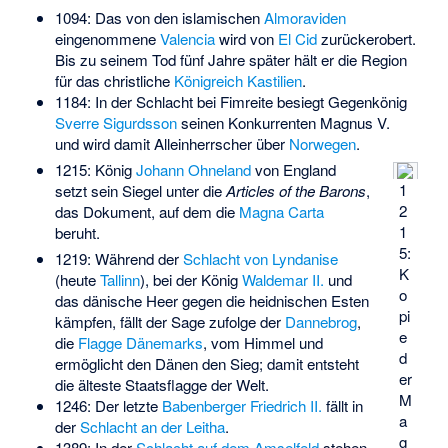
1094: Das von den islamischen
Almoraviden
eingenommene
Valencia
wird von
El Cid
zurückerobert.
Bis zu seinem Tod fünf Jahre später hält er die Region
für das christliche
Königreich Kastilien
.
1184: In der Schlacht bei
Fimreite
besiegt Gegenkönig
Sverre Sigurdsson
seinen Konkurrenten
Magnus V.
und wird damit Alleinherrscher über
Norwegen
.
1215: König
Johann Ohneland
von England
1
setzt sein Siegel unter die
Articles of the Barons
,
2
das Dokument, auf dem die
Magna Carta
1
beruht.
5:
1219: Während der
Schlacht von Lyndanise
K
(heute
Tallinn
), bei der König
Waldemar II.
und
o
das dänische Heer gegen die heidnischen Esten
pi
kämpfen, fällt der Sage zufolge der
Dannebrog
,
e
die
Flagge
Dänemarks
, vom Himmel und
d
ermöglicht den Dänen den Sieg; damit entsteht
er
die älteste Staatsflagge der Welt.
M
1246: Der letzte
Babenberger
Friedrich II.
fällt in
a
der
Schlacht an der Leitha
.
g
1389: In der
Schlacht auf dem Amselfeld
stehen