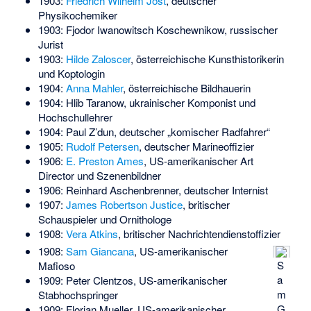
1903:
Friedrich Wilhelm Jost
, deutscher
Physikochemiker
1903:
Fjodor Iwanowitsch Koschewnikow
, russischer
Jurist
1903:
Hilde Zaloscer
, österreichische Kunsthistorikerin
und Koptologin
1904:
Anna Mahler
, österreichische Bildhauerin
1904:
Hlib Taranow
, ukrainischer Komponist und
Hochschullehrer
1904:
Paul Z’dun
, deutscher „komischer Radfahrer“
1905:
Rudolf Petersen
, deutscher Marineoffizier
1906:
E. Preston Ames
, US-amerikanischer Art
Director und Szenenbildner
1906:
Reinhard Aschenbrenner
, deutscher Internist
1907:
James Robertson Justice
, britischer
Schauspieler und Ornithologe
1908:
Vera Atkins
, britischer Nachrichtendienstoffizier
1908:
Sam Giancana
, US-amerikanischer
S
Mafioso
a
1909:
Peter Clentzos
, US-amerikanischer
m
Stabhochspringer
G
1909:
Florian Mueller
, US-amerikanischer