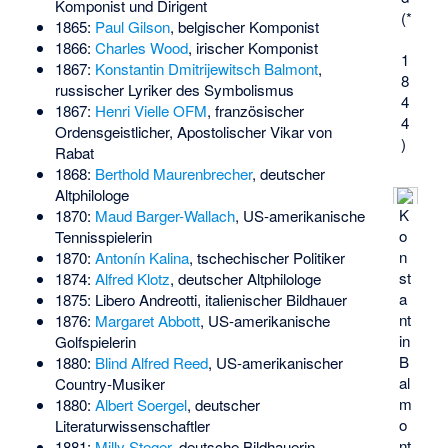
Komponist und Dirigent
(*
1865:
Paul Gilson
, belgischer Komponist
1866:
Charles Wood
, irischer Komponist
1
1867:
Konstantin Dmitrijewitsch Balmont
,
8
russischer Lyriker des Symbolismus
4
1867:
Henri Vielle
OFM
, französischer
4
Ordensgeistlicher, Apostolischer Vikar von
)
Rabat
1868:
Berthold Maurenbrecher
, deutscher
Altphilologe
K
1870:
Maud Barger-Wallach
, US-amerikanische
o
Tennisspielerin
n
1870:
Antonín Kalina
, tschechischer Politiker
st
1874:
Alfred Klotz
, deutscher Altphilologe
a
1875:
Libero Andreotti
, italienischer Bildhauer
nt
1876:
Margaret Abbott
, US-amerikanische
in
Golfspielerin
B
1880:
Blind Alfred Reed
, US-amerikanischer
al
Country-Musiker
m
1880:
Albert Soergel
, deutscher
o
Literaturwissenschaftler
nt
1881:
Milly Steger
, deutsche Bildhauerin