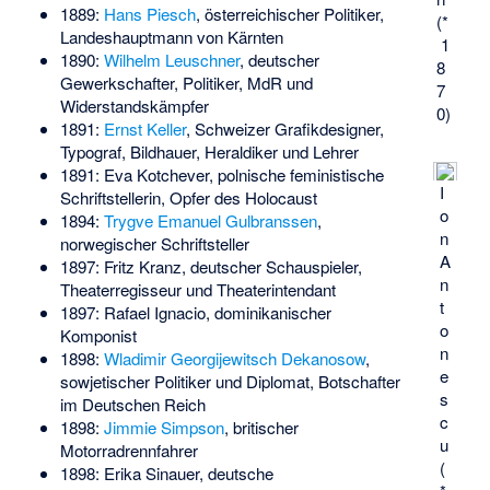
1889:
Hans Piesch
, österreichischer Politiker,
(*
Landeshauptmann von Kärnten
1
1890:
Wilhelm Leuschner
, deutscher
8
Gewerkschafter, Politiker, MdR und
7
Widerstandskämpfer
0)
1891:
Ernst Keller
, Schweizer Grafikdesigner,
Typograf, Bildhauer, Heraldiker und Lehrer
1891:
Eva Kotchever
, polnische feministische
I
Schriftstellerin, Opfer des Holocaust
o
1894:
Trygve Emanuel Gulbranssen
,
n
norwegischer Schriftsteller
A
1897:
Fritz Kranz
, deutscher Schauspieler,
n
Theaterregisseur und Theaterintendant
t
1897:
Rafael Ignacio
, dominikanischer
o
Komponist
n
1898:
Wladimir Georgijewitsch Dekanosow
,
e
sowjetischer Politiker und Diplomat, Botschafter
s
im Deutschen Reich
c
1898:
Jimmie Simpson
, britischer
u
Motorradrennfahrer
(
1898:
Erika Sinauer
, deutsche