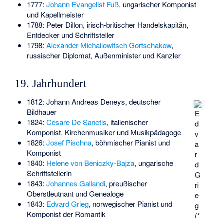
1777:
Johann Evangelist Fuß
, ungarischer Komponist
und Kapellmeister
1788:
Peter Dillon
, irisch-britischer Handelskapitän,
Entdecker und Schriftsteller
1798:
Alexander Michailowitsch Gortschakow
,
russischer Diplomat, Außenminister und Kanzler
19. Jahrhundert
1812:
Johann Andreas Deneys
, deutscher
Bildhauer
E
1824:
Cesare De Sanctis
, italienischer
d
Komponist, Kirchenmusiker und Musikpädagoge
v
1826:
Josef Pischna
, böhmischer Pianist und
a
Komponist
r
1840:
Helene von Beniczky-Bajza
, ungarische
d
Schriftstellerin
G
1843:
Johannes Gallandi
, preußischer
ri
Oberstleutnant und Genealoge
e
1843:
Edvard Grieg
, norwegischer Pianist und
g
Komponist der Romantik
(*