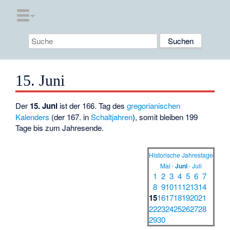
15. Juni
Der
15. Juni
ist der 166. Tag des
gregorianischen
Kalenders
(der 167. in
Schaltjahren
), somit bleiben 199
Tage bis zum Jahresende.
Historische Jahrestage
Mai
·
Juni
·
Juli
1
2
3
4
5
6
7
8
9
10
11
12
13
14
15
16
17
18
19
20
21
22
23
24
25
26
27
28
29
30