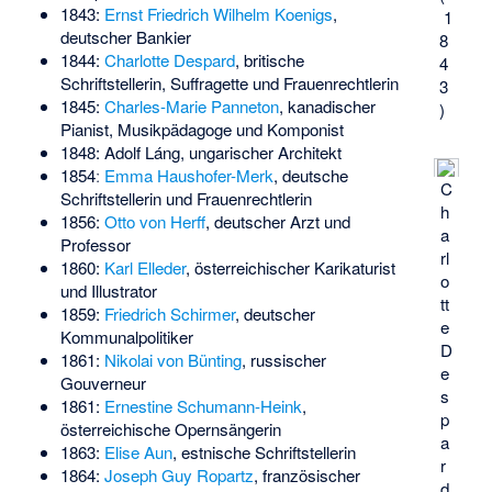
1843:
Ernst Friedrich Wilhelm Koenigs
,
1
deutscher Bankier
8
1844:
Charlotte Despard
, britische
4
Schriftstellerin, Suffragette und Frauenrechtlerin
3
1845:
Charles-Marie Panneton
, kanadischer
)
Pianist, Musikpädagoge und Komponist
1848:
Adolf Láng
, ungarischer Architekt
1854ː
Emma Haushofer-Merk
, deutsche
C
Schriftstellerin und Frauenrechtlerin
h
1856:
Otto von Herff
, deutscher Arzt und
a
Professor
rl
1860:
Karl Elleder
, österreichischer Karikaturist
o
und Illustrator
tt
1859:
Friedrich Schirmer
, deutscher
e
Kommunalpolitiker
D
1861:
Nikolai von Bünting
, russischer
e
Gouverneur
s
1861:
Ernestine Schumann-Heink
,
p
österreichische Opernsängerin
a
1863:
Elise Aun
, estnische Schriftstellerin
r
1864:
Joseph Guy Ropartz
, französischer
d