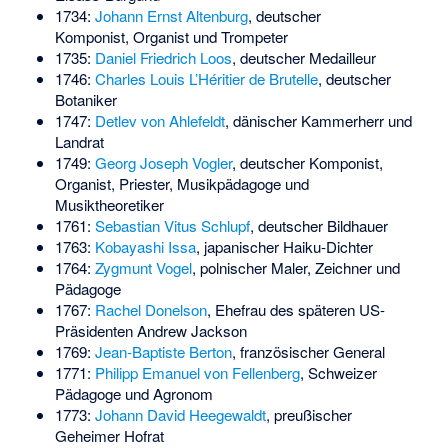
1734:
Johann Ernst Altenburg
, deutscher
Komponist, Organist und Trompeter
1735:
Daniel Friedrich Loos
, deutscher Medailleur
1746:
Charles Louis L’Héritier de Brutelle
, deutscher
Botaniker
1747:
Detlev von Ahlefeldt
, dänischer Kammerherr und
Landrat
1749:
Georg Joseph Vogler
, deutscher Komponist,
Organist, Priester, Musikpädagoge und
Musiktheoretiker
1761:
Sebastian Vitus Schlupf
, deutscher Bildhauer
1763:
Kobayashi Issa
, japanischer Haiku-Dichter
1764:
Zygmunt Vogel
, polnischer Maler, Zeichner und
Pädagoge
1767:
Rachel Donelson
, Ehefrau des späteren US-
Präsidenten Andrew Jackson
1769:
Jean-Baptiste Berton
, französischer General
1771:
Philipp Emanuel von Fellenberg
, Schweizer
Pädagoge und Agronom
1773:
Johann David Heegewaldt
, preußischer
Geheimer Hofrat