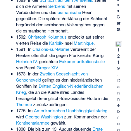
n
sich die Armeen
Serbiens
mit seinen
a
Verbündeten und das
osmanische
Heer
C
gegenüber. Die spätere Verklärung der Schlacht
ar
begründet den serbischen Volksmythos gegen
ta
die osmanische Herrschaft.
1502:
Christoph Kolumbus
entdeckt auf seiner
vierten Reise die
Karibik
-Insel
Martinique
.
1591: In
Châlons-sur-Marne
verbrennt der
1
Henker öffentlich die gegen Frankreichs König
2
Heinrich IV.
gerichtete
Exkommunikationsbulle
1
von Papst
Gregor XIV.
9
1673: In der
Zweiten Seeschlacht von
:
Schooneveld
gelingt es den niederländischen
D
Schiffen im
Dritten Englisch-Niederländischen
a
Krieg
, die an die Küste ihres Landes
n
herangeführte englisch-französische Flotte in die
n
Themse
zurückzudrängen.
e
1775: Im
Amerikanischen Unabhängigkeitskrieg
b
wird
George Washington
zum Kommandeur der
r
Kontinentalarmee
gewählt.
o
1808: Die bis zum 13. August dauernde
Erste
g