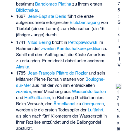
7
bestimmt
Bartolomeo Platina
zu ihrem ersten
5
Bibliothekar
.
:
1667:
Jean-Baptiste Denis
führt die erste
S
aufgezeichnete erfolgreiche
Blutübertragung
von
i
Tierblut (einem Lamm) zum Menschen (ein 15-
x
jähriger Junge) durch.
t
1741:
Vitus Bering
bricht in
Petropawlowsk
im
u
Rahmen der
zweiten Kamtschatkaexpedition
zu
s
Schiff mit dem Auftrag auf, die Küste Amerikas
I
zu erkunden. Er entdeckt dabei unter anderem
V
Alaska
.
.
1785:
Jean-François Pilâtre de Rozier
und sein
Mitfahrer Pierre Romain starten von
Boulogne-
sur-Mer
aus mit der von ihm entwickelten
Rozière
, einer Mischung aus
Wasserstoffballon
1
und
Heißluftballon
, in Richtung Großbritannien.
7
Beim Versuch, den
Ärmelkanal
zu
überqueren
,
4
werden sie die ersten Todesopfer der
Luftfahrt
,
1:
als sich nach fünf Kilometern der Wasserstoff in
S
ihrer Rozière entzündet und die Ballongondel
p
abstürzt.
ät