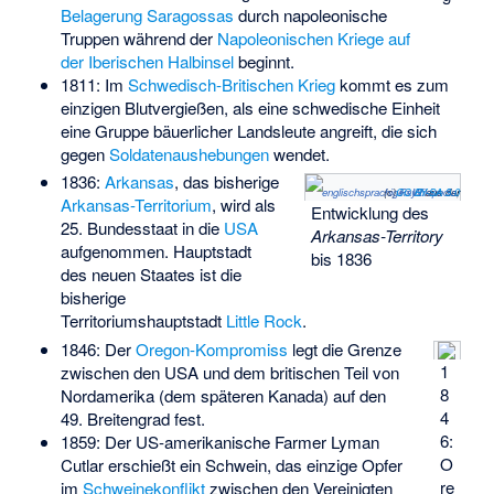
Belagerung Saragossas
durch napoleonische
Truppen während der
Napoleonischen Kriege auf
der Iberischen Halbinsel
beginnt.
1811: Im
Schwedisch-Britischen Krieg
kommt es zum
einzigen Blutvergießen, als eine schwedische Einheit
eine Gruppe bäuerlicher Landsleute angreift, die sich
gegen
Soldatenaushebungen
wendet.
1836:
Arkansas
, das bisherige
englischsprachigen Wikipedia
(c)
CC BY-SA 3.0
Fay2
aus der
,
Arkansas-Territorium
, wird als
Entwicklung des
25. Bundesstaat in die
USA
Arkansas-Territory
aufgenommen. Hauptstadt
bis 1836
des neuen Staates ist die
bisherige
Territoriumshauptstadt
Little Rock
.
1846: Der
Oregon-Kompromiss
legt die Grenze
1
zwischen den USA und dem britischen Teil von
8
Nordamerika (dem späteren Kanada) auf den
4
49. Breitengrad fest.
6:
1859: Der US-amerikanische Farmer Lyman
O
Cutlar erschießt ein Schwein, das einzige Opfer
re
im
Schweinekonflikt
zwischen den Vereinigten