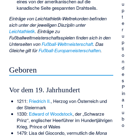
eines von der amerikanischen auf die
u
kanadische Seite gespannten Drahtseils.
p
t
Einträge von Leichtathletik-Weltrekorden befinden
e
sich unter der jeweiligen Disziplin unter
r
Leichtathletik
.
Einträge zu
u
Fußballweltmeisterschaftsspielen finden sich in den
p
Unterseiten von
Fußball-Weltmeisterschaft
. Das
ti
Gleiche gilt für
Fußball-Europameisterschaften
.
o
n
d
Geboren
e
s
P
Vor dem 19. Jahrhundert
in
a
1211:
Friedrich II.
, Herzog von Österreich und
t
der Steiermark
u
1330:
Edward of Woodstock
, der „Schwarze
b
Prinz“, englischer Heerführer im Hundertjährigen
o
Krieg, Prince of Wales
1479:
Lisa del Giocondo
, vermutlich die
Mona