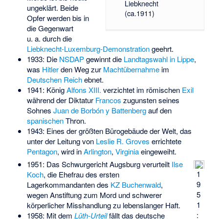
Liebknecht
ungeklärt. Beide
(ca.1911)
Opfer werden bis in
die Gegenwart
u. a. durch die
Liebknecht-Luxemburg-Demonstration
geehrt.
1933: Die
NSDAP
gewinnt die
Landtagswahl in Lippe
,
was
Hitler
den Weg zur
Machtübernahme
im
Deutschen Reich
ebnet.
1941: König
Alfons XIII.
verzichtet im römischen
Exil
während der Diktatur
Francos
zugunsten seines
Sohnes
Juan de Borbón y Battenberg
auf den
spanischen
Thron.
1943: Eines der größten Bürogebäude der Welt, das
unter der Leitung von
Leslie R. Groves
errichtete
Pentagon
, wird in
Arlington
,
Virginia
eingeweiht.
1951: Das Schwurgericht Augsburg verurteilt
Ilse
1
Koch
, die Ehefrau des ersten
9
Lagerkommandanten des
KZ Buchenwald
,
5
wegen Anstiftung zum Mord und schwerer
1
körperlicher Misshandlung zu lebenslanger Haft.
:
1958: Mit dem
Lüth-Urteil
fällt das deutsche