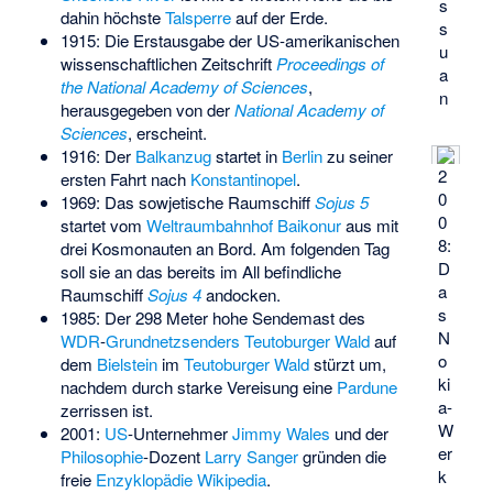
s
dahin höchste
Talsperre
auf der Erde.
s
1915: Die Erstausgabe der US-amerikanischen
u
wissenschaftlichen Zeitschrift
Proceedings of
a
the National Academy of Sciences
,
n
herausgegeben von der
National Academy of
Sciences
, erscheint.
1916: Der
Balkanzug
startet in
Berlin
zu seiner
2
ersten Fahrt nach
Konstantinopel
.
0
1969: Das sowjetische Raumschiff
Sojus 5
0
startet vom
Weltraumbahnhof Baikonur
aus mit
8:
drei Kosmonauten an Bord. Am folgenden Tag
D
soll sie an das bereits im All befindliche
a
Raumschiff
Sojus 4
andocken.
s
1985: Der 298 Meter hohe Sendemast des
N
WDR
-
Grundnetzsenders Teutoburger Wald
auf
o
dem
Bielstein
im
Teutoburger Wald
stürzt um,
ki
nachdem durch starke Vereisung eine
Pardune
a-
zerrissen ist.
W
2001:
US
-Unternehmer
Jimmy Wales
und der
er
Philosophie
-Dozent
Larry Sanger
gründen die
k
freie
Enzyklopädie
Wikipedia
.