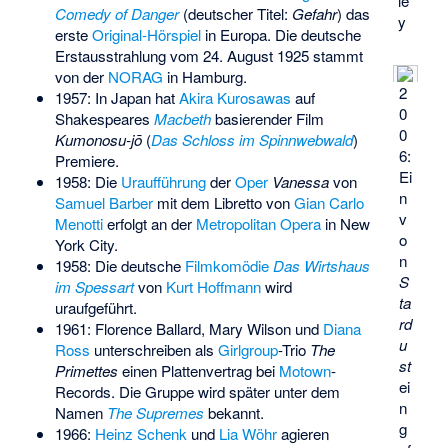
le
Comedy of Danger
(deutscher Titel:
Gefahr
) das
y
erste
Original-Hörspiel
in Europa. Die deutsche
Erstausstrahlung vom 24. August 1925 stammt
von der
NORAG
in Hamburg.
2
1957: In Japan hat
Akira Kurosawas
auf
0
Shakespeares
Macbeth
basierender Film
0
Kumonosu-jō
(
Das Schloss im Spinnwebwald
)
6:
Premiere.
Ei
1958: Die
Uraufführung
der
Oper
Vanessa
von
n
Samuel Barber
mit dem Libretto von
Gian Carlo
v
Menotti
erfolgt an der
Metropolitan Opera
in New
o
York City.
n
1958: Die deutsche
Filmkomödie
Das Wirtshaus
S
im Spessart
von
Kurt Hoffmann
wird
ta
uraufgeführt.
rd
1961: Florence Ballard, Mary Wilson und
Diana
u
Ross
unterschreiben als
Girlgroup
-Trio
The
st
Primettes
einen Plattenvertrag bei
Motown
-
ei
Records. Die Gruppe wird später unter dem
n
Namen
The Supremes
bekannt.
g
1966:
Heinz Schenk
und
Lia Wöhr
agieren