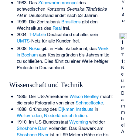
v
1983: Das
Zündwarenmonopol
des
i
schwedischen Konzerns
Svenska Tändsticks
s
AB
in Deutschland endet nach 53 Jahren.
o
1999: Die Zentralbank
Brasiliens
gibt den
Wechselkurs des
Real
frei.
2004:
T-Mobile
Deutschland schaltet sein
UMTS
-Netz für alle Kunden frei.
1
9
2008:
Nokia
gibt in Helsinki bekannt, das
Werk
7
in Bochum
aus Kostengründen bis Jahresmitte
1:
zu schließen. Dies führt zu einer Welle heftiger
N
Proteste in Deutschland.
e
u
Wissenschaft und Technik
er
D
1885: Der US-Amerikaner
Wilson Bentley
macht
a
die erste Fotografie von einer
Schneeflocke
.
m
1888: Gründung des
Eijkman Instituuts
in
m
Weltevreden
,
Niederländisch-Indien
.
b
1910: Im US-Bundesstaat
Wyoming
wird der
ei
Shoshone Dam
vollendet. Das Bauwerk am
A
Shoshone River
ist mit 99 Metern Höhe die bis