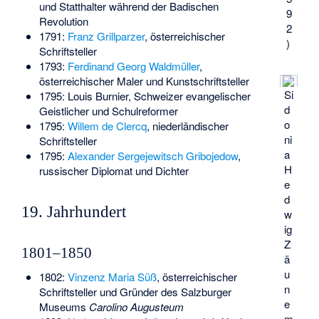
und Statthalter während der Badischen
9
Revolution
2
1791:
Franz Grillparzer
, österreichischer
)
Schriftsteller
1793:
Ferdinand Georg Waldmüller
,
österreichischer Maler und Kunstschriftsteller
Si
1795:
Louis Burnier
, Schweizer evangelischer
d
Geistlicher und Schulreformer
o
1795:
Willem de Clercq
, niederländischer
ni
Schriftsteller
a
1795:
Alexander Sergejewitsch Gribojedow
,
H
russischer Diplomat und Dichter
e
d
19. Jahrhundert
w
ig
Z
1801–1850
ä
u
1802:
Vinzenz Maria Süß
, österreichischer
n
Schriftsteller und Gründer des Salzburger
e
Museums
Carolino Augusteum
m