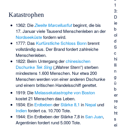
1
3:
Katastrophen
D
ie
1362: Die
Zweite Marcellusflut
beginnt, die bis
b
17. Januar viele Tausend Menschenleben an der
ol
Nordseeküste
fordern wird.
d
1777: Das
Kurfürstliche Schloss Bonn
brennt
S
vollständig aus. Der Brand fordert zahlreiche
c
Menschenleben.
hi
1822: Beim Untergang der
chinesischen
lli
Dschunke
Tek Sing
(„Wahrer Stern“) sterben
n
mindestens 1.600 Menschen. Nur etwa 200
g
Menschen werden von einer anderen Dschunke
ü
und einem britischen Handelsschiff gerettet.
b
1919: Die
Melassekatastrophe von Boston
er
kostet 21 Menschen das Leben.
re
1934: Ein
Erdbeben
der
Stärke 8,1
in
Nepal
und
ic
Indien
fordert ca. 10.700 Tote.
ht
1944: Ein Erdbeben der Stärke 7,8 in
San Juan
,
s
Argentinien fordert rund 5.000 Tote.
ei