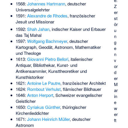
e:
1568:
Johannes Hartmann
, deutscher
Z
Universalgelehrter
er
1591:
Alexandre de Rhodes
, französischer
st
Jesuit und Missionar
ör
1592:
Shah Jahan
, indischer Kaiser und Erbauer
u
das Taj Mahal
n
1597:
Wolfgang Bachmeyer
, deutscher
g
Kartograph, Geodät, Astronom, Mathematiker
e
und Theologe
n
1613:
Giovanni Pietro Bellori
, italienischer
v
Antiquar, Bibliothekar, Kunst- und
or
Antikensammler, Kunsttheoretiker und
d
Kunsthistoriker
er
1621:
Antoine Le Pautre
, französischer Architekt
M
1624:
Rombout Verhulst
, flämischer Bildhauer
ar
1646:
Anton Herport
, Schweizer evangelischer
in
Geistlicher
e
1650:
Cyriakus Günther
, thüringischer
w
Kirchenlieddichter
er
1671:
Johann Heinrich Müller
, deutscher
ft
Astronom