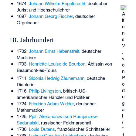
1674:
Johann Wilhelm Engelbrecht
, deutscher
Jurist und Hochschullehrer
A
1697:
Johann Georg Fischer
, deutscher
lf
Orgelbauer
o
n
s
18. Jahrhundert
V
1702:
Johann Ernst Hebenstreit
, deutscher
.
Mediziner
v
1703:
Henriette-Louise de Bourbon
, Äbtissin von
o
Beaumont-lés-Tours
n
P
1711:
Sidonia Hedwig Zäunemann
, deutsche
o
Dichterin
rt
1716:
Philip Livingston
, britisch-US-
u
amerikanischer Händler und Politiker
g
1724:
Friedrich Adam Widder
, deutscher
a
Mathematiker
l
1725:
Pjotr Alexandrowitsch Rumjanzew-
(
Sadunaiski
, russischer Feldmarschall
*
1730:
Louis Dutens
, französischer Schriftsteller
1
1738:
Ludwig Christian Lichtenberg
, deutscher