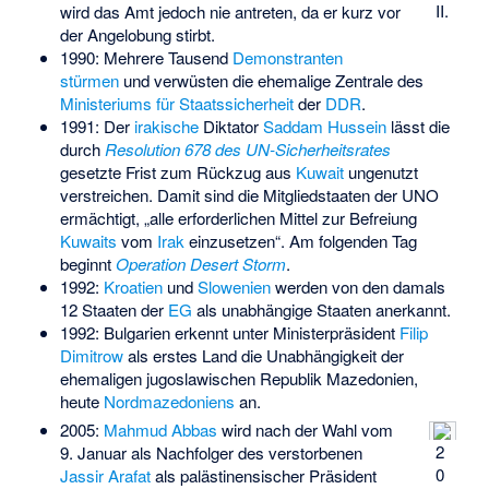
II.
wird das Amt jedoch nie antreten, da er kurz vor
der Angelobung stirbt.
1990: Mehrere Tausend
Demonstranten
stürmen
und verwüsten die ehemalige Zentrale des
Ministeriums für Staatssicherheit
der
DDR
.
1991: Der
irakische
Diktator
Saddam Hussein
lässt die
durch
Resolution 678 des UN-Sicherheitsrates
gesetzte Frist zum Rückzug aus
Kuwait
ungenutzt
verstreichen. Damit sind die Mitgliedstaaten der UNO
ermächtigt, „alle erforderlichen Mittel zur Befreiung
Kuwaits
vom
Irak
einzusetzen“. Am folgenden Tag
beginnt
Operation Desert Storm
.
1992:
Kroatien
und
Slowenien
werden von den damals
12 Staaten der
EG
als unabhängige Staaten anerkannt.
1992: Bulgarien erkennt unter Ministerpräsident
Filip
Dimitrow
als erstes Land die Unabhängigkeit der
ehemaligen jugoslawischen Republik Mazedonien,
heute
Nordmazedoniens
an.
2005:
Mahmud Abbas
wird nach der Wahl vom
2
9. Januar als Nachfolger des verstorbenen
0
Jassir Arafat
als palästinensischer Präsident