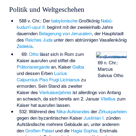
Politik und Weltgeschehen
588 v. Chr.: Der
babylonische
Großkönig
Nabū-
kudurrī-uṣur II.
beginnt mit der zweieinhalb Jahre
dauernden
Belagerung von Jerusalem
, der Hauptstadt
des
Reiches Juda
unter dem abtrünnigen Vasallenkönig
Zedekia
.
69:
Otho
lässt sich in Rom zum
(c) Classical Numismatic Group, Inc.
http://www.cngcoins.com
,
CC BY-SA 3.0
Kaiser ausrufen und stiftet die
69 n. Chr.:
Prätorianergarde
an, Kaiser
Galba
Marcus
und dessen Erben
Lucius
Salvius Otho
Calpurnius Piso Frugi Licinianus
zu
ermorden. Sein Stand als zweiter
Kaiser des
Vierkaiserjahres
ist allerdings von Anfang
an schwach, da sich bereits am 2. Januar
Vitellius
zum
Kaiser hat ausrufen lassen.
532: Während des
Nika-Aufstandes
der
Zirkusparteien
gegen den byzantinischen Kaiser
Justinian I.
zünden
Aufständische mehrere Gebäude an, unter anderem
den
Großen Palast
und die
Hagia Sophia
. Erstmals