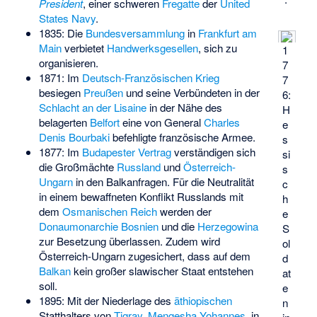
President
, einer schweren
Fregatte
der
United
States Navy
.
1835: Die
Bundesversammlung
in
Frankfurt am
Main
verbietet
Handwerksgesellen
, sich zu
1
organisieren.
7
1871: Im
Deutsch-Französischen Krieg
7
besiegen
Preußen
und seine Verbündeten in der
6:
Schlacht an der Lisaine
in der Nähe des
H
belagerten
Belfort
eine von General
Charles
e
Denis Bourbaki
befehligte französische Armee.
s
1877: Im
Budapester Vertrag
verständigen sich
si
die Großmächte
Russland
und
Österreich-
s
Ungarn
in den Balkanfragen. Für die Neutralität
c
in einem bewaffneten Konflikt Russlands mit
h
dem
Osmanischen Reich
werden der
e
Donaumonarchie
Bosnien
und die
Herzegowina
S
zur Besetzung überlassen. Zudem wird
ol
Österreich-Ungarn zugesichert, dass auf dem
d
Balkan
kein großer slawischer Staat entstehen
at
soll.
e
1895: Mit der Niederlage des
äthiopischen
n
Statthalters von
Tigray
,
Mengesha Yohannes
, in