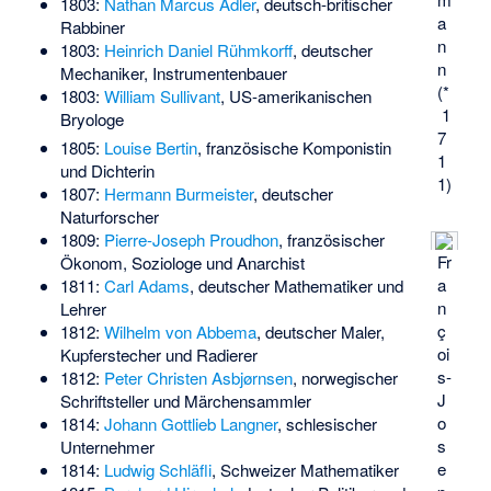
1803:
Nathan Marcus Adler
, deutsch-britischer
a
Rabbiner
n
1803:
Heinrich Daniel Rühmkorff
, deutscher
n
Mechaniker, Instrumentenbauer
(*
1803:
William Sullivant
, US-amerikanischen
1
Bryologe
7
1805:
Louise Bertin
, französische Komponistin
1
und Dichterin
1)
1807:
Hermann Burmeister
, deutscher
Naturforscher
1809:
Pierre-Joseph Proudhon
, französischer
Fr
Ökonom, Soziologe und Anarchist
a
1811:
Carl Adams
, deutscher Mathematiker und
n
Lehrer
ç
1812:
Wilhelm von Abbema
, deutscher Maler,
oi
Kupferstecher und Radierer
s-
1812:
Peter Christen Asbjørnsen
, norwegischer
J
Schriftsteller und Märchensammler
o
1814:
Johann Gottlieb Langner
, schlesischer
s
Unternehmer
e
1814:
Ludwig Schläfli
, Schweizer Mathematiker