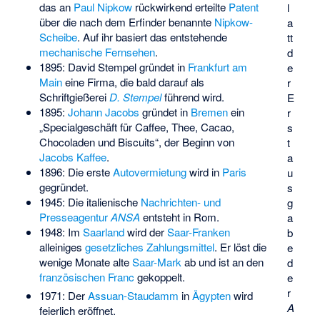
das an
Paul Nipkow
rückwirkend erteilte
Patent
l
über die nach dem Erfinder benannte
Nipkow-
a
Scheibe
. Auf ihr basiert das entstehende
tt
mechanische Fernsehen
.
d
1895: David Stempel gründet in
Frankfurt am
e
Main
eine Firma, die bald darauf als
r
Schriftgießerei
D. Stempel
führend wird.
E
1895:
Johann Jacobs
gründet in
Bremen
ein
r
„Specialgeschäft für Caffee, Thee, Cacao,
s
Chocoladen und Biscuits“, der Beginn von
t
Jacobs Kaffee
.
a
1896: Die erste
Autovermietung
wird in
Paris
u
gegründet.
s
1945: Die italienische
Nachrichten- und
g
Presseagentur
ANSA
entsteht in Rom.
a
1948: Im
Saarland
wird der
Saar-Franken
b
alleiniges
gesetzliches Zahlungsmittel
. Er löst die
e
wenige Monate alte
Saar-Mark
ab und ist an den
d
französischen Franc
gekoppelt.
e
r
1971: Der
Assuan-Staudamm
in
Ägypten
wird
A
feierlich eröffnet.