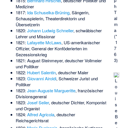
p
1815:
Bernhard Hirschel
, deutscher Politiker und
h
Mediziner
T
1817:
Ida Schuselka-Brüning
, Sängerin,
al
Schauspielerin, Theaterdirektorin und
m
Übersetzerin
a
1820:
Johann Ludwig Schneller
, schwäbischer
(*
Lehrer und Missionar
1
1821:
Lafayette McLaws
, US-amerikanischer
7
Offizier, General der Konföderierten im
6
Sezessionskrieg
3)
1821:
August Steinmeyer
, deutscher Vollmeier
und Politiker
1822:
Hubert Salentin
, deutscher Maler
1823:
Giovanni Airoldi
, Schweizer Jurist und
L
Politiker
o
1823:
Jean-Auguste Margueritte
, französischer
u
Divisionsgeneral
i
1823:
Josef Seiler
, deutscher Dichter, Komponist
s
und Organist
e
1824:
Alfred Agricola
, deutscher
B
Reichsgerichtsrat
e
1824:
Marie Duplessis
, französische Kurtisane