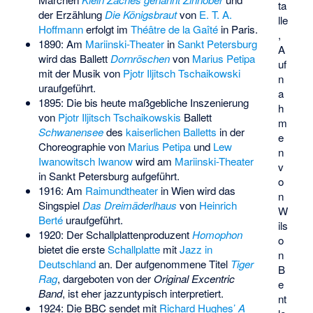
ta
der Erzählung
Die Königsbraut
von
E. T. A.
lle
Hoffmann
erfolgt im
Théâtre de la Gaîté
in Paris.
,
1890: Am
Mariinski-Theater
in
Sankt Petersburg
A
wird das Ballett
Dornröschen
von
Marius Petipa
uf
mit der Musik von
Pjotr Iljitsch Tschaikowski
n
uraufgeführt.
a
1895: Die bis heute maßgebliche Inszenierung
h
von
Pjotr Iljitsch Tschaikowskis
Ballett
m
Schwanensee
des
kaiserlichen Balletts
in der
e
Choreographie von
Marius Petipa
und
Lew
n
Iwanowitsch Iwanow
wird am
Mariinski-Theater
v
in Sankt Petersburg aufgeführt.
o
1916: Am
Raimundtheater
in Wien wird das
n
Singspiel
Das Dreimäderlhaus
von
Heinrich
W
Berté
uraufgeführt.
ils
1920: Der Schallplattenproduzent
Homophon
o
bietet die erste
Schallplatte
mit
Jazz in
n
Deutschland
an. Der aufgenommene Titel
Tiger
B
Rag
, dargeboten von der
Original Excentric
e
Band
, ist eher jazzuntypisch interpretiert.
nt
1924: Die BBC sendet mit
Richard Hughes’
A