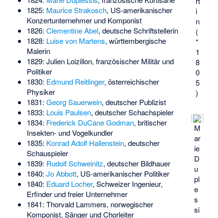
rt
1825:
Maurice Strakosch
, US-amerikanischer
i
Konzertunternehmer und Komponist
n
1826:
Clementine Abel
, deutsche Schriftstellerin
(
1828:
Luise von Martens
, württembergische
*
Malerin
1
1829:
Julien Loizillon
, französischer Militär und
8
Politiker
0
1830:
Edmund Reitlinger
, österreichischer
5
Physiker
)
1831:
Georg Sauerwein
, deutscher Publizist
1833:
Louis Paulsen
, deutscher Schachspieler
1834:
Frederick DuCane Godman
, britischer
M
Insekten- und Vogelkundler
ar
1835:
Konrad Adolf Hallenstein
, deutscher
ie
Schauspieler
D
1839:
Rudolf Schweinitz
, deutscher Bildhauer
u
1840:
Jo Abbott
, US-amerikanischer Politiker
pl
1840:
Eduard Locher
, Schweizer Ingenieur,
e
Erfinder und freier Unternehmer
s
1841:
Thorvald Lammers
, norwegischer
si
Komponist, Sänger und Chorleiter