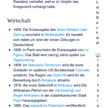
Residenz verhaftet, weil er
im Vorjahr das
h
Kriegsrecht verhängt
hatte.
el
le
B
Wirtschaft
a
c
1609: Die Erstausgabe des
Aviso Relation oder
h
Zeitung
erscheint in
Wolfenbüttel
. Es handelt
el
sich dabei um eine der ersten Zeitungen in
et
Deutschland.
1826: In Paris erscheint die Erstausgabe von
Le
Figaro
. Das Blatt wird vierzig Jahre später zur
Tageszeitung
.
1
1859: Im
Nebraska-Territorium
wird die erste
6
Goldader im späteren US-Bundesstaat
Colorado
0
entdeckt. Die Region um
Gold Hill
wird für die
9
Besiedlung durch
Bergleute
attraktiv.
:
1876: Als erste Zeitschrift in
Afrikaans
wird
Die
T
Afrikaanse Patriot
von der
Genootskap van
it
Regte Afrikaners
in der südafrikanischen Stadt
e
Paarl
herausgegeben.
l
1885: Das
kaiserliche Patentamt
veröffentlicht
b