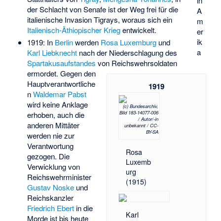
in
der
Schlacht von Senafe
ist der Weg frei für die
A
italienische Invasion Tigrays, woraus sich ein
m
Italienisch-Äthiopischer Krieg
entwickelt.
er
ik
1919: In
Berlin
werden
Rosa Luxemburg
und
a
Karl Liebknecht
nach der Niederschlagung des
Spartakusaufstandes
von Reichswehrsoldaten
ermordet. Gegen den
Hauptverantwortliche
1919
n
Waldemar Pabst
wird keine Anklage
(c) Bundesarchiv,
Bild 183-14077-006
erhoben, auch die
/ Autor/-in
anderen Mittäter
unbekannt
/ CC-
BY-SA
werden nie zur
Verantwortung
Rosa
gezogen. Die
Luxemb
Verwicklung von
urg
Reichswehrminister
(1915)
Gustav Noske
und
Reichskanzler
Friedrich Ebert
in die
Karl
Morde ist bis heute