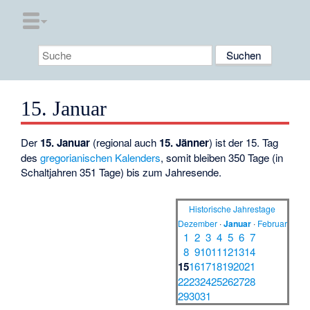
15. Januar
Der
15. Januar
(regional auch
15. Jänner
) ist der 15. Tag
des
gregorianischen Kalenders
, somit bleiben 350 Tage (in
Schaltjahren 351 Tage) bis zum Jahresende.
Historische Jahrestage
Dezember
·
Januar
·
Februar
1
2
3
4
5
6
7
8
9
10
11
12
13
14
15
16
17
18
19
20
21
22
23
24
25
26
27
28
29
30
31