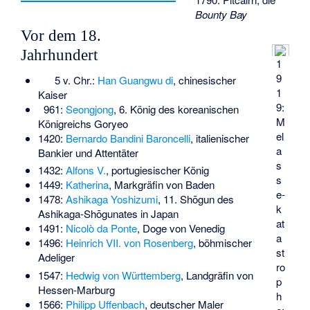
Bounty Bay
Vor dem 18.
Jahrhundert
1
9
5 v. Chr.:
Han Guangwu di
, chinesischer
1
Kaiser
9:
961:
Seongjong
, 6. König des koreanischen
M
Königreichs Goryeo
el
1420:
Bernardo Bandini Baroncelli
, italienischer
a
Bankier und Attentäter
s
1432:
Alfons V.
, portugiesischer König
s
1449:
Katherina
, Markgräfin von Baden
e­
1478:
Ashikaga Yoshizumi
, 11. Shōgun des
k
Ashikaga-Shōgunates in Japan
at
1491:
Nicolò da Ponte
, Doge von Venedig
a
1496:
Heinrich VII. von Rosenberg
, böhmischer
st
Adeliger
ro
1547:
Hedwig von Württemberg
, Landgräfin von
p
Hessen-Marburg
h
1566:
Philipp Uffenbach
, deutscher Maler