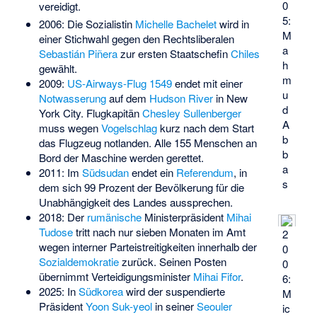
0
vereidigt.
5:
2006: Die Sozialistin
Michelle Bachelet
wird in
M
einer Stichwahl
gegen den Rechtsliberalen
a
Sebastián Piñera
zur ersten Staatschefin
Chiles
h
gewählt.
m
2009:
US-Airways-Flug 1549
endet mit einer
u
Notwasserung
auf dem
Hudson River
in New
d
York City. Flugkapitän
Chesley Sullenberger
A
muss wegen
Vogelschlag
kurz nach dem Start
b
das Flugzeug notlanden. Alle 155 Menschen an
b
Bord der Maschine werden gerettet.
a
2011: Im
Südsudan
endet ein
Referendum
, in
s
dem sich 99 Prozent der Bevölkerung für die
Unabhängigkeit des Landes aussprechen.
2018: Der
rumänische
Ministerpräsident
Mihai
Tudose
tritt nach nur sieben Monaten im Amt
2
wegen interner Parteistreitigkeiten innerhalb der
0
Sozialdemokratie
zurück. Seinen Posten
0
übernimmt Verteidigungsminister
Mihai Fifor
.
6:
2025: In
Südkorea
wird der suspendierte
M
Präsident
Yoon Suk-yeol
in seiner
Seouler
ic