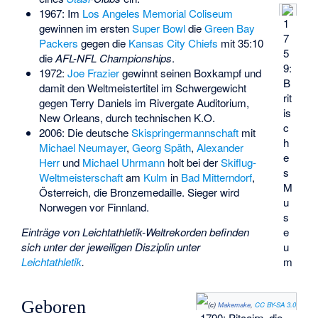
1967: Im
Los Angeles Memorial Coliseum
1
gewinnen im ersten
Super Bowl
die
Green Bay
7
Packers
gegen die
Kansas City Chiefs
mit 35:10
5
die
AFL-NFL Championships
.
9:
1972:
Joe Frazier
gewinnt seinen Boxkampf und
B
damit den Weltmeistertitel im Schwergewicht
rit
gegen Terry Daniels im Rivergate Auditorium,
is
New Orleans, durch technischen K.O.
c
2006: Die deutsche
Skispringermannschaft
mit
h
Michael Neumayer
,
Georg Späth
,
Alexander
e
Herr
und
Michael Uhrmann
holt bei der
Skiflug-
s
Weltmeisterschaft
am
Kulm
in
Bad Mitterndorf
,
M
Österreich, die Bronzemedaille. Sieger wird
u
Norwegen vor Finnland.
s
Einträge von Leichtathletik-Weltrekorden befinden
e
sich unter der jeweiligen Disziplin unter
u
Leichtathletik
.
m
Geboren
(c)
Makemake
,
CC BY-SA 3.0
1790: Pitcairn, die