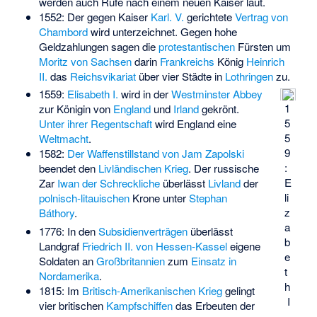
werden auch Rufe nach einem neuen Kaiser laut.
1552: Der gegen Kaiser
Karl. V.
gerichtete
Vertrag von
Chambord
wird unterzeichnet. Gegen hohe
Geldzahlungen sagen die
protestantischen
Fürsten um
Moritz von Sachsen
darin
Frankreichs
König
Heinrich
II.
das
Reichsvikariat
über vier Städte in
Lothringen
zu.
1559:
Elisabeth I.
wird in der
Westminster Abbey
1
zur Königin von
England
und
Irland
gekrönt.
5
Unter ihrer Regentschaft
wird England eine
5
Weltmacht
.
9
1582:
Der Waffenstillstand von Jam Zapolski
:
beendet den
Livländischen Krieg
. Der russische
E
Zar
Iwan der Schreckliche
überlässt
Livland
der
li
polnisch-litauischen
Krone unter
Stephan
z
Báthory
.
a
1776: In den
Subsidienverträgen
überlässt
b
Landgraf
Friedrich II. von Hessen-Kassel
eigene
e
Soldaten an
Großbritannien
zum
Einsatz in
t
Nordamerika
.
h
1815: Im
Britisch-Amerikanischen Krieg
gelingt
I
vier britischen
Kampfschiffen
das Erbeuten der
.