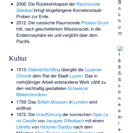
B
2006: Die Rückkehrkapsel der
Raumsonde
o
Stardust
bringt eingefangene Kometenstaub-
c
Proben zur Erde.
h
2012: Die russische Raumsonde
Phobos-Grunt
u
tritt, nach gescheitertem Missionsziel, in die
m
Erdatmosphäre ein und verglüht über dem
Pazifik.
1
Kultur
8
8
1513:
Diebold Schilling
übergibt die
Luzerner
5:
Chronik
dem Rat der Stadt
Luzern
. Das in
S
mehrjähriger Arbeit entstandene Werk zählt zu
c
den reichhaltig gestalteten
Schweizer
h
Bilderchroniken
.
n
1759: Das
British Museum
in
London
wird
e
eröffnet.
e
1872: Die
Uraufführung
der komischen
Oper
Le
kr
roi Carotte
von
Jacques Offenbach
mit einem
i
Libretto
von
Victorien Sardou
nach dem
s­
Märchen
Klein Zaches genannt Zinnober
und