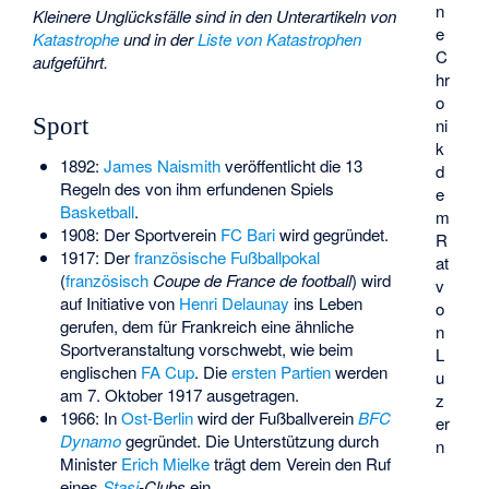
n
Kleinere Unglücksfälle sind in den Unterartikeln von
e
Katastrophe
und in der
Liste von Katastrophen
C
aufgeführt.
hr
o
Sport
ni
k
1892:
James Naismith
veröffentlicht die 13
d
Regeln des von ihm erfundenen Spiels
e
Basketball
.
m
1908: Der Sportverein
FC Bari
wird gegründet.
R
1917: Der
französische Fußballpokal
at
(
französisch
Coupe de France de football
) wird
v
auf Initiative von
Henri Delaunay
ins Leben
o
gerufen, dem für Frankreich eine ähnliche
n
Sportveranstaltung vorschwebt, wie beim
L
englischen
FA Cup
. Die
ersten Partien
werden
u
am 7. Oktober 1917 ausgetragen.
z
1966: In
Ost-Berlin
wird der Fußballverein
BFC
er
Dynamo
gegründet. Die Unterstützung durch
n
Minister
Erich Mielke
trägt dem Verein den Ruf
eines
Stasi
-Clubs
ein.