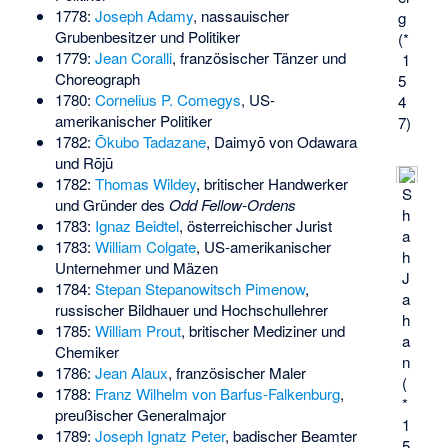
1778:
Joseph Adamy
, nassauischer
g
Grubenbesitzer und Politiker
(*
1779:
Jean Coralli
, französischer Tänzer und
1
Choreograph
5
1780:
Cornelius P. Comegys
, US-
4
amerikanischer Politiker
7)
1782:
Ōkubo Tadazane
, Daimyō von Odawara
und Rōjū
1782:
Thomas Wildey
, britischer Handwerker
S
und Gründer des
Odd Fellow-Ordens
h
1783:
Ignaz Beidtel
, österreichischer Jurist
a
1783:
William Colgate
, US-amerikanischer
h
Unternehmer und Mäzen
J
1784:
Stepan Stepanowitsch Pimenow
,
a
russischer Bildhauer und Hochschullehrer
h
1785:
William Prout
, britischer Mediziner und
a
Chemiker
n
1786:
Jean Alaux
, französischer Maler
(
1788:
Franz Wilhelm von Barfus-Falkenburg
,
*
preußischer Generalmajor
1
1789:
Joseph Ignatz Peter
, badischer Beamter
5