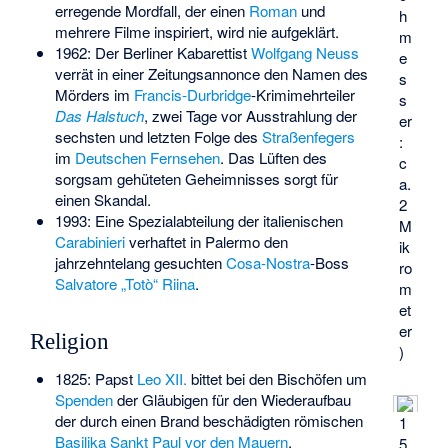
erregende Mordfall, der einen
Roman
und
h
mehrere Filme inspiriert, wird nie aufgeklärt.
m
1962: Der Berliner Kabarettist
Wolfgang Neuss
e
verrät in einer Zeitungsannonce den Namen des
s
Mörders im
Francis-Durbridge
-Krimimehrteiler
s
Das Halstuch
, zwei Tage vor Ausstrahlung der
er
sechsten und letzten Folge des
Straßenfegers
:
im
Deutschen Fernsehen
. Das Lüften des
c
sorgsam gehüteten Geheimnisses sorgt für
a.
einen Skandal.
2
1993: Eine Spezialabteilung der italienischen
M
Carabinieri
verhaftet in Palermo den
ik
jahrzehntelang gesuchten
Cosa-Nostra
-Boss
ro
Salvatore „Totò“ Riina
.
m
et
er
Religion
)
1825: Papst
Leo XII.
bittet bei den Bischöfen um
Spenden
der Gläubigen für den Wiederaufbau
der durch einen Brand beschädigten römischen
1
Basilika
Sankt Paul vor den Mauern
.
5