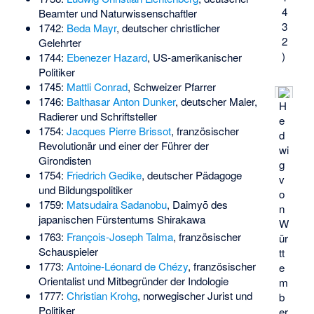
4
Beamter und Naturwissenschaftler
3
1742:
Beda Mayr
, deutscher christlicher
2
Gelehrter
)
1744:
Ebenezer Hazard
, US-amerikanischer
Politiker
1745:
Mattli Conrad
, Schweizer Pfarrer
1746:
Balthasar Anton Dunker
, deutscher Maler,
H
Radierer und Schriftsteller
e
1754:
Jacques Pierre Brissot
, französischer
d
Revolutionär und einer der Führer der
wi
Girondisten
g
1754:
Friedrich Gedike
, deutscher Pädagoge
v
und Bildungspolitiker
o
1759:
Matsudaira Sadanobu
, Daimyō des
n
japanischen Fürstentums Shirakawa
W
1763:
François-Joseph Talma
, französischer
ür
Schauspieler
tt
1773:
Antoine-Léonard de Chézy
, französischer
e
Orientalist und Mitbegründer der Indologie
m
1777:
Christian Krohg
, norwegischer Jurist und
b
Politiker
er