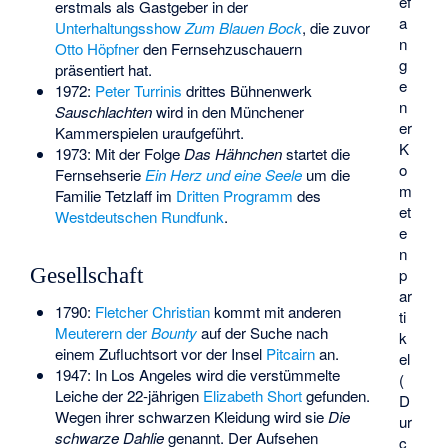
ef
erstmals als Gastgeber in der
a
Unterhaltungsshow
Zum Blauen Bock
, die zuvor
n
Otto Höpfner
den Fernsehzuschauern
g
präsentiert hat.
e
1972:
Peter Turrinis
drittes Bühnenwerk
n
Sauschlachten
wird in den Münchener
er
Kammerspielen uraufgeführt.
K
1973: Mit der Folge
Das Hähnchen
startet die
o
Fernsehserie
Ein Herz und eine Seele
um die
m
Familie Tetzlaff im
Dritten Programm
des
et
Westdeutschen Rundfunk
.
e
n
Gesellschaft
p
ar
1790:
Fletcher Christian
kommt mit anderen
ti
Meuterern der
Bounty
auf der Suche nach
k
einem Zufluchtsort vor der Insel
Pitcairn
an.
el
1947: In Los Angeles wird die verstümmelte
(
Leiche der 22-jährigen
Elizabeth Short
gefunden.
D
Wegen ihrer schwarzen Kleidung wird sie
Die
ur
schwarze Dahlie
genannt. Der Aufsehen
c