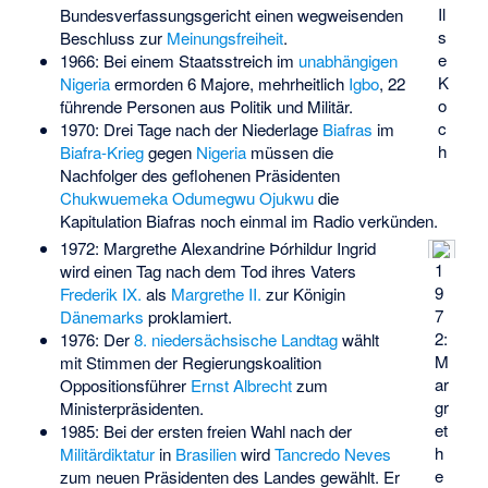
Il
Bundesverfassungsgericht einen wegweisenden
s
Beschluss zur
Meinungsfreiheit
.
e
1966: Bei einem Staatsstreich im
unabhängigen
K
Nigeria
ermorden 6 Majore, mehrheitlich
Igbo
, 22
o
führende Personen aus Politik und Militär.
c
1970: Drei Tage nach der Niederlage
Biafras
im
h
Biafra-Krieg
gegen
Nigeria
müssen die
Nachfolger des geflohenen Präsidenten
Chukwuemeka Odumegwu Ojukwu
die
Kapitulation Biafras noch einmal im Radio verkünden.
1972: Margrethe Alexandrine Þórhildur Ingrid
1
wird einen Tag nach dem Tod ihres Vaters
9
Frederik IX.
als
Margrethe II.
zur Königin
7
Dänemarks
proklamiert.
2:
1976: Der
8. niedersächsische Landtag
wählt
M
mit Stimmen der Regierungskoalition
ar
Oppositionsführer
Ernst Albrecht
zum
gr
Ministerpräsidenten.
et
1985: Bei der ersten freien Wahl nach der
h
Militärdiktatur
in
Brasilien
wird
Tancredo Neves
e
zum neuen Präsidenten des Landes gewählt. Er