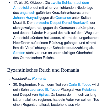
17. bis 20. Oktober: Die
zweite Schlacht auf dem
Amselfeld
endet mit einer vernichtenden Niederlage
des
ungarisch
geführten Kreuzfahrerheeres unter
Johann Hunyadi
gegen die
Osmanen
unter Sultan
Murat II.
Der
serbische Despot
Đurađ Branković
, der
sich geweigert hat, gegen die Osmanen zu kämpfen,
und dessen Länder Hunyadi deshalb auf dem Weg zum
Amselfeld plündern hat lassen, nimmt den ungarischen
Heerführer auf seinem Rückzug gefangen und nimmt
ihm die Verpflichtung zur Schadenersatzzahlung ab.
Serbien
steht von nun an unter alleiniger Oberhoheit
des Osmanischen Reichs.
Byzantinisches Reich und Romania
→
Hauptartikel
:
Romania
30. September: Nach dem Tod von
Carlo II. Tocco
wird
sein Sohn
Leonardo III. Tocco
Pfalzgraf von
Kefalonia
und Despot von
Epirus
. Da Leonardo III. noch zu jung
ist, um allein zu regieren, hat sein Vater vor seinem Tod
einen Regentschaftsrat, bestehend aus vier