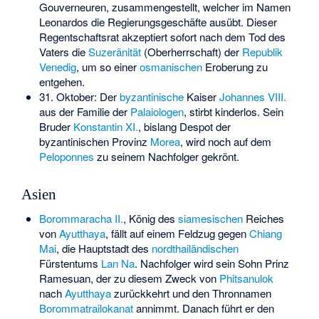
Gouverneuren, zusammengestellt, welcher im Namen
Leonardos die Regierungsgeschäfte ausübt. Dieser
Regentschaftsrat akzeptiert sofort nach dem Tod des
Vaters die
Suzeränität
(Oberherrschaft) der
Republik
Venedig
, um so einer
osmanischen
Eroberung zu
entgehen.
31. Oktober: Der
byzantinische
Kaiser
Johannes VIII.
aus der Familie der
Palaiologen
, stirbt kinderlos. Sein
Bruder
Konstantin XI.
, bislang Despot der
byzantinischen Provinz
Morea
, wird noch auf dem
Peloponnes
zu seinem Nachfolger gekrönt.
Asien
Borommaracha II.
, König des
siamesischen
Reiches
von
Ayutthaya
, fällt auf einem Feldzug gegen
Chiang
Mai
, die Hauptstadt des
nordthailändischen
Fürstentums
Lan Na
. Nachfolger wird sein Sohn Prinz
Ramesuan, der zu diesem Zweck von
Phitsanulok
nach
Ayutthaya
zurückkehrt und den Thronnamen
Borommatrailokanat
annimmt. Danach führt er den