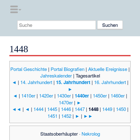
1448
Portal Geschichte
|
Portal Biografien
|
Aktuelle Ereignisse
|
Jahreskalender
|
Tagesartikel
◄
|
14. Jahrhundert
|
15. Jahrhundert
|
16. Jahrhundert
|
►
◄
|
1410er
|
1420er
|
1430er
|
1440er
|
1450er
|
1460er
|
1470er
|
►
◄◄
|
◄
|
1444
|
1445
|
1446
|
1447
|
1448
|
1449
|
1450
|
1451
|
1452
|
►
|
►►
Staatsoberhäupter
·
Nekrolog