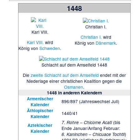
1448
Christian I.
Karl VIII.
Christian I.
wird
Karl VIII.
wird
König von
Dänemark
.
König von
Schweden
.
Schlacht auf dem Amselfeld 1448
Die
zweite Schlacht auf dem Amselfeld
endet mit der
Niederlage einer christlichen Koalition gegen die
Osmanen
.
1448
in anderen Kalendern
Armenischer
896/897 (Jahreswechsel Juli)
Kalender
Äthiopischer
1440/41
Kalender
(bis
7. Rohre – Chicome Acatl
Aztekischer
Ende Januar/Anfang Februar:
Kalender
)
6. Kaninchen – Chicuace Tochtli