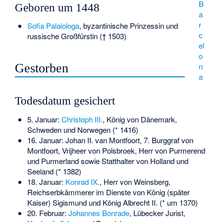
B
Geboren um 1448
a
r
Sofia Palaiologa
, byzantinische Prinzessin und
c
russische Großfürstin († 1503)
el
o
n
Gestorben
a
Todesdatum gesichert
5. Januar:
Christoph III.
, König von Dänemark,
Schweden und Norwegen (* 1416)
16. Januar:
Johan II. van Montfoort
, 7. Burggraf von
Montfoort, Vrijheer von Polsbroek, Herr von Purmerend
und Purmerland sowie Statthalter von Holland und
Seeland (* 1382)
18. Januar:
Konrad IX.
, Herr von Weinsberg,
Reichserbkämmerer im Dienste von König (später
Kaiser) Sigismund und König Albrecht II. (* um 1370)
20. Februar:
Johannes Bonrade
, Lübecker Jurist,