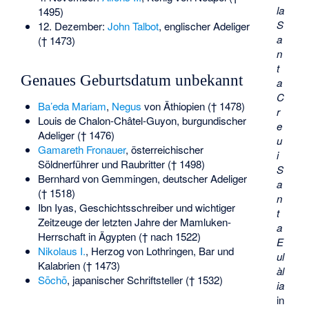
la
1495)
S
12. Dezember:
John Talbot
, englischer Adeliger
a
(† 1473)
n
t
Genaues Geburtsdatum unbekannt
a
C
Ba’eda Mariam
,
Negus
von Äthiopien († 1478)
r
Louis de Chalon-Châtel-Guyon
, burgundischer
e
Adeliger († 1476)
u
Gamareth Fronauer
, österreichischer
i
Söldnerführer und Raubritter († 1498)
S
Bernhard von Gemmingen
, deutscher Adeliger
a
(† 1518)
n
Ibn Iyas
, Geschichtsschreiber und wichtiger
t
Zeitzeuge der letzten Jahre der Mamluken-
a
Herrschaft in Ägypten († nach 1522)
E
Nikolaus I.
, Herzog von Lothringen, Bar und
ul
Kalabrien († 1473)
àl
Sōchō
, japanischer Schriftsteller († 1532)
ia
in