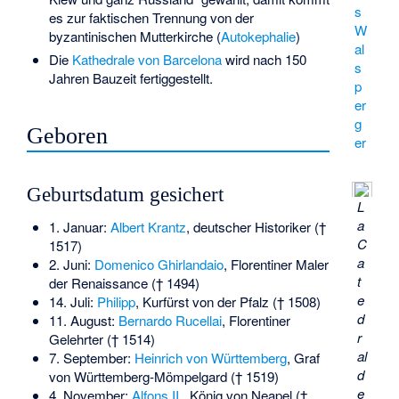
s
es zur faktischen Trennung von der
W
byzantinischen Mutterkirche (
Autokephalie
)
al
Die
Kathedrale von Barcelona
wird nach 150
s
Jahren Bauzeit fertiggestellt.
p
er
g
Geboren
er
Geburtsdatum gesichert
L
a
1. Januar:
Albert Krantz
, deutscher Historiker (†
C
1517)
a
2. Juni:
Domenico Ghirlandaio
, Florentiner Maler
t
der Renaissance († 1494)
e
14. Juli:
Philipp
, Kurfürst von der Pfalz († 1508)
d
11. August:
Bernardo Rucellai
, Florentiner
r
Gelehrter († 1514)
al
7. September:
Heinrich von Württemberg
, Graf
d
von Württemberg-Mömpelgard († 1519)
e
4. November:
Alfons II.
, König von Neapel (†