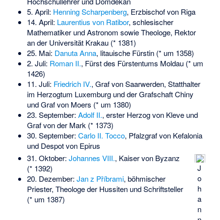
Hochschullehrer und Domdekan
5. April:
Henning Scharpenberg
, Erzbischof von Riga
14. April:
Laurentius von Ratibor
, schlesischer
Mathematiker und Astronom sowie Theologe, Rektor
an der Universität Krakau (* 1381)
25. Mai:
Danuta Anna
, litauische Fürstin (* um 1358)
2. Juli:
Roman II.
, Fürst des Fürstentums Moldau (* um
1426)
11. Juli:
Friedrich IV.
, Graf von Saarwerden, Statthalter
im Herzogtum Luxemburg und der Grafschaft Chiny
und Graf von Moers (* um 1380)
23. September:
Adolf II.
, erster Herzog von Kleve und
Graf von der Mark (* 1373)
30. September:
Carlo II. Tocco
, Pfalzgraf von Kefalonia
und Despot von Epirus
31. Oktober:
Johannes VIII.
, Kaiser von Byzanz
J
(* 1392)
o
20. Dezember:
Jan z Příbrami
, böhmischer
h
Priester, Theologe der Hussiten und Schriftsteller
a
(* um 1387)
n
n