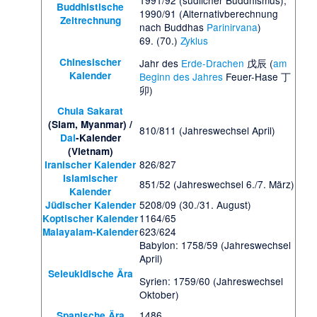
1991/92 (südlicher Buddhismus);
Buddhistische
1990/91 (Alternativberechnung
Zeitrechnung
nach Buddhas
Parinirvana
)
69. (70.)
Zyklus
Chinesischer
Jahr des
Erde-Drachen
戊辰 (
am
Kalender
Beginn des Jahres
Feuer-Hase 丁
卯)
Chula Sakarat
(Siam, Myanmar) /
810/811 (Jahreswechsel April)
Dai
-Kalender
(Vietnam)
826/827
Iranischer Kalender
Islamischer
851/52 (Jahreswechsel 6./7. März)
Kalender
5208/09 (30./31. August)
Jüdischer Kalender
1164/65
Koptischer Kalender
623/624
Malayalam-Kalender
Babylon: 1758/59 (Jahreswechsel
April)
Seleukidische Ära
Syrien: 1759/60 (Jahreswechsel
Oktober)
1486
Spanische Ära