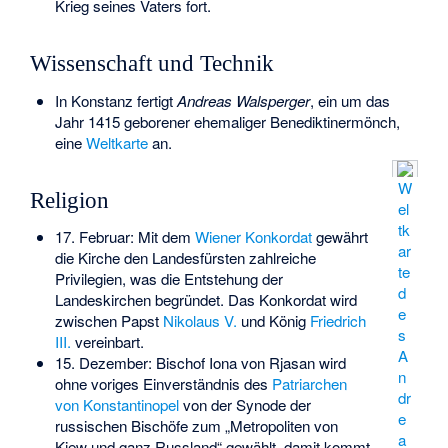
Krieg seines Vaters fort.
Wissenschaft und Technik
In Konstanz fertigt
Andreas Walsperger
, ein um das
Jahr 1415 geborener ehemaliger Benediktinermönch,
eine
Weltkarte
an.
W
Religion
el
tk
17. Februar: Mit dem
Wiener Konkordat
gewährt
ar
die Kirche den Landesfürsten zahlreiche
te
Privilegien, was die Entstehung der
d
Landeskirchen begründet. Das Konkordat wird
e
zwischen Papst
Nikolaus V.
und König
Friedrich
s
III.
vereinbart.
A
15. Dezember: Bischof Iona von Rjasan wird
n
ohne voriges Einverständnis des
Patriarchen
dr
von Konstantinopel
von der Synode der
e
russischen Bischöfe zum „Metropoliten von
a
Kiew und ganz Russland“ gewählt, damit kommt