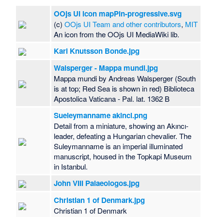
OOjs UI icon mapPin-progressive.svg
(c)
OOjs UI Team and other contributors
,
MIT
An icon from the OOjs UI MediaWiki lib.
Karl Knutsson Bonde.jpg
Walsperger - Mappa mundi.jpg
Mappa mundi by Andreas Walsperger (South
is at top; Red Sea is shown in red) Biblioteca
Apostolica Vaticana - Pal. lat. 1362 B
Sueleymanname akinci.png
Detail from a miniature, showing an Akıncı-
leader, defeating a Hungarian chevalier. The
Suleymanname is an imperial illuminated
manuscript, housed in the Topkapi Museum
in Istanbul.
John VIII Palaeologos.jpg
Christian 1 of Denmark.jpg
Christian 1 of Denmark