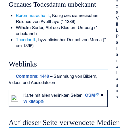
Genaues Todesdatum unbekannt
e
s
Borommaracha II.
, König des siamesischen
V
Reiches von Ayutthaya (* 1389)
II
Wilhelm Sartor
, Abt des Klosters Ursberg (*
I.
unbekannt)
P
Theodor II.
, byzantinischer Despot von Morea (*
a
um 1396)
l
a
i
Weblinks
o
l
Commons
: 1448
– Sammlung von Bildern,
o
Videos und Audiodateien
g
o
Karte mit allen verlinkten Seiten:
OSM
|
s
WikiMap
Auf dieser Seite verwendete Medien