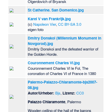
Olgerdovich of Bryansk
St Catherine. San Domenico.jpg
Karel V van Frankrijk.jpg
(c)
Napoleon Vier
,
CC BY-SA 3.0
eigen foto
Dmitry Donskoi (Millennium Monument in
Novgorod).jpg
Dmitriy Donskoi and the defeated warrior of
the Golden Horde.
Couronnement Charles VI.jpg
Couronnement Charles VI le Fol, The
coronation of Charles VI of France in 1380
Palermo-Palazzo-Chiaramonte-bjs2007-
08.jpg
Autor/Urheber:
Bjs
,
Lizenz:
CC0
Palazzo Chiaramonte
, Palermo
Wooden ceiling of the hall of the barons