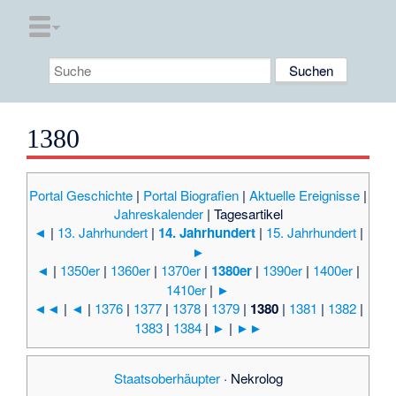
1380
Portal Geschichte
|
Portal Biografien
|
Aktuelle Ereignisse
|
Jahreskalender
|
Tagesartikel
◄
|
13. Jahrhundert
|
14. Jahrhundert
|
15. Jahrhundert
|
►
◄
|
1350er
|
1360er
|
1370er
|
1380er
|
1390er
|
1400er
|
1410er
|
►
◄◄
|
◄
|
1376
|
1377
|
1378
|
1379
|
1380
|
1381
|
1382
|
1383
|
1384
|
►
|
►►
Staatsoberhäupter
·
Nekrolog