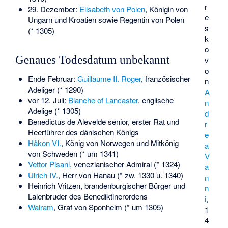
r
29. Dezember:
Elisabeth von Polen
, Königin von
e
Ungarn und Kroatien sowie Regentin von Polen
s
(* 1305)
k
o
Genaues Todesdatum unbekannt
v
o
Ende Februar:
Guillaume II. Roger
, französischer
n
Adeliger (* 1290)
A
vor 12. Juli:
Blanche of Lancaster
, englische
n
Adelige (* 1305)
d
Benedictus de Alevelde senior
, erster Rat und
r
Heerführer des dänischen Königs
e
Håkon VI.
, König von Norwegen und Mitkönig
a
von Schweden (* um 1341)
V
Vettor Pisani
, venezianischer Admiral (* 1324)
a
Ulrich IV.
, Herr von Hanau (* zw. 1330 u. 1340)
n
Heinrich Vritzen
, brandenburgischer Bürger und
n
Laienbruder des Benediktinerordens
i
,
Walram
, Graf von Sponheim (* um 1305)
1
4