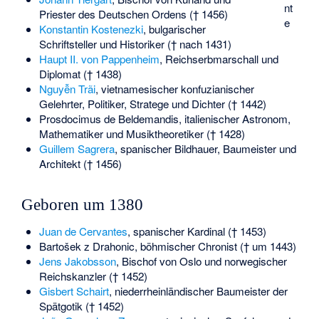
nt
Priester des Deutschen Ordens († 1456)
e
Konstantin Kostenezki
, bulgarischer
Schriftsteller und Historiker († nach 1431)
Haupt II. von Pappenheim
, Reichserbmarschall und
Diplomat († 1438)
Nguyễn Trãi
, vietnamesischer konfuzianischer
Gelehrter, Politiker, Stratege und Dichter († 1442)
Prosdocimus de Beldemandis
, italienischer Astronom,
Mathematiker und Musiktheoretiker († 1428)
Guillem Sagrera
, spanischer Bildhauer, Baumeister und
Architekt († 1456)
Geboren um 1380
Juan de Cervantes
, spanischer Kardinal († 1453)
Bartošek z Drahonic
, böhmischer Chronist († um 1443)
Jens Jakobsson
, Bischof von Oslo und norwegischer
Reichskanzler († 1452)
Gisbert Schairt
, niederrheinländischer Baumeister der
Spätgotik († 1452)