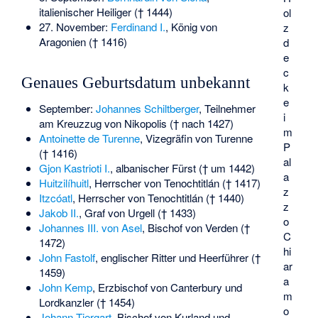
italienischer Heiliger († 1444)
ol
27. November:
Ferdinand I.
, König von
z
Aragonien († 1416)
d
e
c
Genaues Geburtsdatum unbekannt
k
e
September:
Johannes Schiltberger
, Teilnehmer
i
am Kreuzzug von Nikopolis († nach 1427)
m
Antoinette de Turenne
, Vizegräfin von Turenne
P
(† 1416)
al
Gjon Kastrioti I.
, albanischer Fürst († um 1442)
a
Huitzilíhuitl
, Herrscher von Tenochtitlán († 1417)
z
Itzcóatl
, Herrscher von Tenochtitlán († 1440)
z
Jakob II.
, Graf von Urgell († 1433)
o
Johannes III. von Asel
, Bischof von Verden (†
C
1472)
hi
John Fastolf
, englischer Ritter und Heerführer (†
ar
1459)
a
John Kemp
, Erzbischof von Canterbury und
m
Lordkanzler († 1454)
o
Johann Tiergart
, Bischof von Kurland und