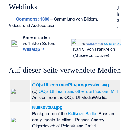
.
Weblinks
J
h
Commons
: 1380
– Sammlung von Bildern,
d
Videos und Audiodateien
.
Karte mit allen
verlinkten Seiten:
(c)
Napoleon Vier
,
CC BY-SA 3.0
Karl V. von Frankreich
WikiMap
(Musée du Louvre)
Auf dieser Seite verwendete Medien
OOjs UI icon mapPin-progressive.svg
(c)
OOjs UI Team and other contributors
,
MIT
An icon from the OOjs UI MediaWiki lib.
Kulikovo03.jpg
Background of the
Kulikovo Battle
. Russian
army meets its allies - Princes Andrey
Olgerdovich of Polotsk and Dmitri