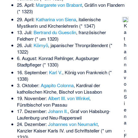
25. April:
Margarete von Brabant
, Gräfin von Flandern
(* 1323)
29. April:
Katharina von Siena
, italienische
K
Mystikerin und Kirchenlehrerin (* 1347)
a
13. Juli:
Bertrand du Guesclin
, französischer
t
Feldherr (* um 1320)
h
26. Juli:
Kōmyō
, japanischer Thronprätendent (*
a
1322)
ri
6. August:
Konrad Rehlinger
, Augsburger
n
Stadtpfleger (* 1330)
a
16. September:
Karl V.
, König von Frankreich (*
v
1338)
o
3. Oktober:
Agapito Colonna
, Kardinal der
n
katholischen Kirche, Bischof von Lissabon
S
19. November:
Albert III. von Winkel
,
i
Fürstbischof von Passau
e
17. Dezember:
Johann II.
, Graf von Habsburg-
n
Laufenburg und Neu-Rapperswil
a
24. Dezember:
Johannes von Neumarkt
,
,
Kanzler Kaiser Karls IV. und Schriftsteller (* um
F
1310)