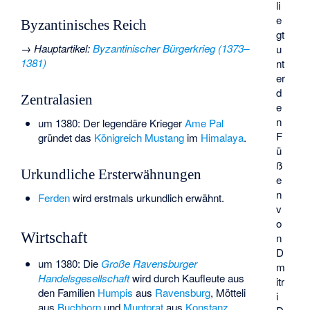
li
e
Byzantinisches Reich
gt
→
Hauptartikel
:
Byzantinischer Bürgerkrieg (1373–
u
1381)
nt
er
d
Zentralasien
e
n
um 1380: Der legendäre Krieger
Ame Pal
F
gründet das
Königreich Mustang
im
Himalaya
.
ü
ß
Urkundliche Ersterwähnungen
e
n
Ferden
wird erstmals urkundlich erwähnt.
v
o
Wirtschaft
n
D
um 1380: Die
Große Ravensburger
m
Handelsgesellschaft
wird durch Kaufleute aus
itr
den Familien
Humpis
aus
Ravensburg
,
Mötteli
i
aus
Buchhorn
und
Muntprat
aus
Konstanz