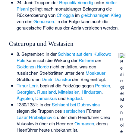
24. Juni: Truppen der
Republik Venedig
unter
Vettor
Pisani
gelingt nach monatelanger Belagerung die
Rückeroberung von
Chioggia
im
gleichnamigen Krieg
von den
Genuesen
. In der Folge kann auch die
genuesische Flotte aus der Adria vertrieben werden.
Osteuropa und Westasien
8. September: In der
Schlacht auf dem Kulikowo
Pole
kann sich die Wirkung der
Reiterei
der
B
Goldenen Horde
nicht entfalten, was den
e
russischen Streitkräften unter dem
Moskauer
si
Großfürsten
Dmitri Donskoi
den Sieg einträgt.
e
Timur Lenk
beginnt die Feldzüge gegen
Persien
,
gt
Georgien
,
Russland
,
Mittelasien
,
Hindustan
,
er
Ägypten
,
Damaskus
und
Bagdad
.
M
1380/1381: In der
Schlacht bei Dubravnica
o
siegen die Truppen des
serbischen
Fürsten
n
Lazar Hrebeljanović
unter dem Heerführer
Crep
g
Vukoslavić
über ein Heer der
Osmanen
, deren
ol
Heerführer heute unbekannt ist.
e