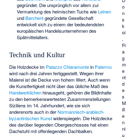
D
gegründet. Die ursprünglich vor allem zur
o
Vermarktung des heimischen Tuchs wie
Leinen
n
und
Barchent
gegründete Gesellschaft
s
entwickelt sich zu einem der bedeutendsten
k
europäischen Handelsunternehmen des
oi
Spätmittelalters.
,
Fr
a
Technik und Kultur
g
m
Die
Holzdecke
im
Palazzo Chiaramonte
in
Palermo
e
wird nach drei Jahren fertiggestellt. Wegen ihrer
nt
Malerei ist die Decke von hohem Wert. Auch wenn
d
die Kunstfertigkeit nicht über das übliche Maß des
e
Handwerklichen
hinausgeht, gehören die Bildinhalte
s
zu den bemerkenswertesten Zusammenstellungen
M
Siziliens im 14. Jahrhundert, wie sie sich
ill
anderenorts auch in der
Normannisch-arabisch-
e
byzantinischen Kunst
widerspiegeln. Die Holzdecke
n
des darüber liegenden Obergeschosses hat einen
ni
Dachstuhl mit offenliegenden Dachbalken.
u