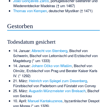
João Gonçalves Zarco
, portugiesischer Seefahrer und
Wiederentdecker Madeiras († um 1467)
Thomas von Kempen
, deutscher Mystiker († 1471)
Gestorben
Todesdatum gesichert
14. Januar:
Albrecht von Sternberg
, Bischof von
Schwerin, Bischof von Leitomischl und Erzbischof von
Magdeburg (* um 1333)
14. Januar:
Johann Očko von Wlašim
, Bischof von
Olmütz, Erzbischof von Prag und Berater Kaiser Karls
IV. (* 1292)
21. März:
Heinrich von Spiegel zum Desenberg
,
Fürstbischof von Paderborn und Fürstabt von Corvey
25. März:
Augustin Münzmeister von Breisach
, Bischof
von Seckau
10. April:
Manuel Kantakuzenos
, byzantinischer Despot
von Morea (* um 1326)