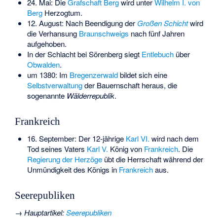
24. Mai: Die
Grafschaft Berg
wird unter
Wilhelm I. von
Berg
Herzogtum.
12. August: Nach Beendigung der
Großen Schicht
wird
die Verhansung
Braunschweigs
nach fünf Jahren
aufgehoben.
In der
Schlacht bei Sörenberg
siegt
Entlebuch
über
Obwalden
.
um 1380: Im
Bregenzerwald
bildet sich eine
Selbstverwaltung
der Bauernschaft heraus, die
sogenannte
Wälderrepublik
.
Frankreich
16. September: Der 12-jährige
Karl VI.
wird nach dem
Tod seines Vaters
Karl V.
König von
Frankreich
. Die
Regierung der Herzöge
übt die Herrschaft während der
Unmündigkeit des Königs in
Frankreich
aus.
Seerepubliken
→
Hauptartikel
:
Seerepubliken