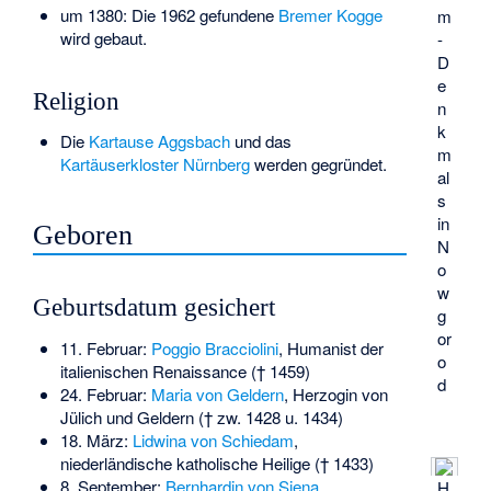
um 1380: Die 1962 gefundene
Bremer Kogge
m
wird gebaut.
-
D
e
Religion
n
k
Die
Kartause Aggsbach
und das
m
Kartäuserkloster Nürnberg
werden gegründet.
al
s
in
Geboren
N
o
w
Geburtsdatum gesichert
g
or
11. Februar:
Poggio Bracciolini
, Humanist der
o
italienischen Renaissance († 1459)
d
24. Februar:
Maria von Geldern
, Herzogin von
Jülich und Geldern († zw. 1428 u. 1434)
18. März:
Lidwina von Schiedam
,
niederländische katholische Heilige († 1433)
8. September:
Bernhardin von Siena
,
H