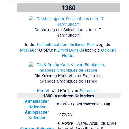
1380
Darstellung der Schlacht aus dem 17.
Jahrhundert
In der
Schlacht auf dem Kulikowo Pole
siegt der
Moskauer
Großfürst
Dmitri Donskoi
über die
Goldene
Horde
.
Die Krönung Karls VI. von Frankreich,
Grandes Chroniques de France
Karl VI.
wird König von
Frankreich
.
1380
in anderen Kalendern
Armenischer
828/829 (Jahreswechsel Juli)
Kalender
Äthiopischer
1372/73
Kalender
(bis Ende
4. Rohre – Nahui Acatl
Januar/Anfang Februar
Azteken-Kalender
3.