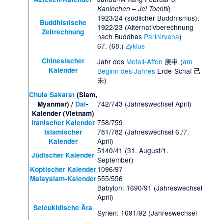
)
Kaninchen – Jei Tochtli
1923/24 (südlicher Buddhismus);
Buddhistische
1922/23 (Alternativberechnung
Zeitrechnung
nach Buddhas
Parinirvana
)
67. (68.)
Zyklus
Chinesischer
Jahr des
Metall-Affen
庚申 (
am
Kalender
Beginn des Jahres
Erde-Schaf 己
未)
Chula Sakarat
(Siam,
742/743 (Jahreswechsel April)
Myanmar) /
Dai
-
Kalender (Vietnam)
758/759
Iranischer Kalender
781/782 (Jahreswechsel 6./7.
Islamischer
April)
Kalender
5140/41 (31. August/1.
Jüdischer Kalender
September)
1096/97
Koptischer Kalender
555/556
Malayalam-Kalender
Babylon: 1690/91 (Jahreswechsel
April)
Seleukidische Ära
Syrien: 1691/92 (Jahreswechsel