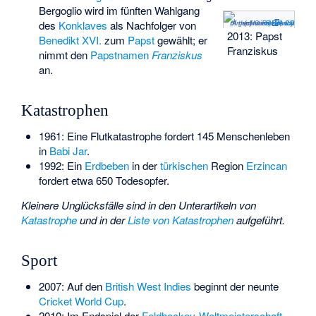
Bergoglio wird im fünften Wahlgang
des
Konklaves
als Nachfolger von
Casa Rosada (
Argentina Presidency of the Nation
(c)
CC BY-SA 2.0
)
,
2013: Papst
Benedikt XVI.
zum
Papst
gewählt; er
Franziskus
nimmt den
Papstnamen
Franziskus
an.
Katastrophen
1961: Eine Flutkatastrophe fordert 145 Menschenleben
in
Babi Jar
.
1992: Ein
Erdbeben
in der
türkischen
Region
Erzincan
fordert etwa 650 Todesopfer.
Kleinere Unglücksfälle sind in den Unterartikeln von
Katastrophe
und in der
Liste von Katastrophen
aufgeführt.
Sport
2007: Auf den
British West Indies
beginnt der neunte
Cricket World Cup
.
2010: Im Endspiel der
Feldhockey-Weltmeisterschaft