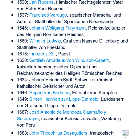
1530:
Jan Rubens
, flämischer Rechtsgelehrter, Vater
von Peter Paul Rubens
1537:
Francisco Verdugo
, spanischer Marschall und
Admiral, Statthalter der Spanischen Niederlande
1546:
Johann Wolfgang Freymann
, Reichsvizekanzler
des Heiligen Römischen Reiches
1560:
Wilhelm Ludwig
, Graf von Nassau-Dillenburg und
Statthalter von Friesland
1615:
Innozenz XII.
, Papst
1630:
Gottlieb Amadeus von Windisch-Graetz
,
kaiserlich-habsburgischer Diplomat und
Reichsvizekanzler des Heiligen Römischen Reiches
1634:
Johann Heinrich Kydt
, Schweizer römisch-
katholischer Geistlicher und Autor
1646:
Rupert von Bodman
, Fürstabt von Kempten
1649:
Simon Heinrich zur Lippe-Detmold
, Landesherr
der Grafschaft Lippe-Detmold
1667:
José Antonio de Mendoza Caamaño y
Sotomayor
, spanischer Kolonialverwalter, Vizekönig
von Peru
1683:
John Theophilus Desaguliers
, französisch-