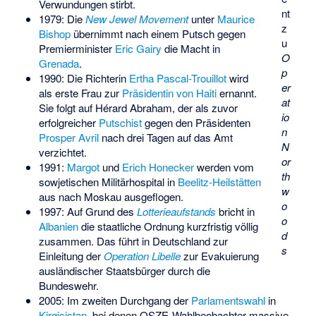
Verwundungen stirbt.
nt
1979: Die
New Jewel Movement
unter
Maurice
z
Bishop
übernimmt nach einem Putsch gegen
u
Premierminister
Eric Gairy
die Macht in
O
Grenada
.
p
1990: Die Richterin
Ertha Pascal-Trouillot
wird
er
als erste Frau zur
Präsidentin von Haiti
ernannt.
at
Sie folgt auf
Hérard Abraham
, der als zuvor
io
erfolgreicher
Putschist
gegen den Präsidenten
n
Prosper Avril
nach drei Tagen auf das Amt
N
verzichtet.
or
1991:
Margot
und
Erich Honecker
werden vom
th
sowjetischen Militärhospital in
Beelitz-Heilstätten
w
aus nach Moskau ausgeflogen.
o
1997: Auf Grund des
Lotterieaufstands
bricht in
o
Albanien
die staatliche Ordnung kurzfristig völlig
d
zusammen. Das führt in Deutschland zur
s
Einleitung der
Operation Libelle
zur Evakuierung
ausländischer Staatsbürger durch die
Bundeswehr.
2005: Im zweiten Durchgang der
Parlamentswahl
in
Kirgisistan
, bei denen OSZE-Wahlbeobachter massive