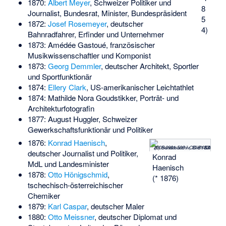
1870:
Albert Meyer
, Schweizer Politiker und
8
Journalist, Bundesrat, Minister, Bundespräsident
5
1872:
Josef Rosemeyer
, deutscher
4)
Bahnradfahrer, Erfinder und Unternehmer
1873:
Amédée Gastoué
, französischer
Musikwissenschaftler und Komponist
1873:
Georg Demmler
, deutscher Architekt, Sportler
und Sportfunktionär
1874:
Ellery Clark
, US-amerikanischer Leichtathlet
1874:
Mathilde Nora Goudstikker
, Porträt- und
Architekturfotografin
1877:
August Huggler
, Schweizer
Gewerkschaftsfunktionär und Politiker
1876:
Konrad Haenisch
,
(c) Bundesarchiv, Bild 183-2005-0901-506 / CC-BY-SA 3.0
deutscher Journalist und Politiker,
Konrad
MdL und Landesminister
Haenisch
1878:
Otto Hönigschmid
,
(* 1876)
tschechisch-österreichischer
Chemiker
1879:
Karl Caspar
, deutscher Maler
1880:
Otto Meissner
, deutscher Diplomat und