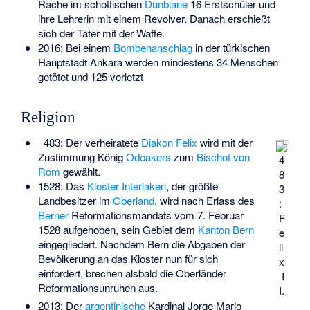
Rache im schottischen
Dunblane
16 Erstschüler und
ihre Lehrerin mit einem Revolver. Danach erschießt
sich der Täter mit der Waffe.
2016: Bei einem
Bombenanschlag
in der türkischen
Hauptstadt Ankara werden mindestens 34 Menschen
getötet und 125 verletzt
Religion
483: Der verheiratete
Diakon
Felix
wird mit der
Zustimmung König
Odoakers
zum
Bischof von
4
Rom
gewählt.
8
1528: Das
Kloster Interlaken
, der größte
3
Landbesitzer im
Oberland
, wird nach Erlass des
:
Berner
Reformationsmandats vom 7. Februar
F
1528 aufgehoben, sein Gebiet dem
Kanton Bern
e
eingegliedert. Nachdem Bern die Abgaben der
li
Bevölkerung an das Kloster nun für sich
x
einfordert, brechen alsbald die
Oberländer
I
Reformationsunruhen
aus.
I.
2013: Der
argentinische
Kardinal Jorge Mario