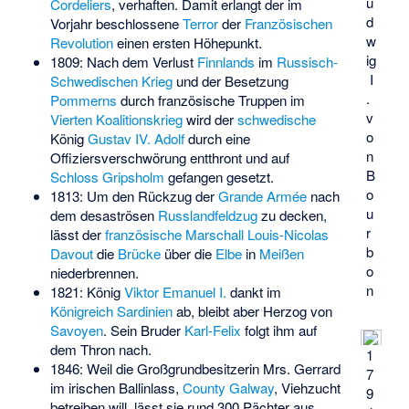
u
Cordeliers
, verhaften. Damit erlangt der im
d
Vorjahr beschlossene
Terror
der
Französischen
w
Revolution
einen ersten Höhepunkt.
ig
1809: Nach dem Verlust
Finnlands
im
Russisch-
I
Schwedischen Krieg
und der Besetzung
.
Pommerns
durch französische Truppen im
v
Vierten Koalitionskrieg
wird der
schwedische
o
König
Gustav IV. Adolf
durch eine
n
Offiziersverschwörung entthront und auf
B
Schloss Gripsholm
gefangen gesetzt.
o
1813: Um den Rückzug der
Grande Armée
nach
u
dem desaströsen
Russlandfeldzug
zu decken,
r
lässt der
französische Marschall
Louis-Nicolas
b
Davout
die
Brücke
über die
Elbe
in
Meißen
o
niederbrennen.
n
1821: König
Viktor Emanuel I.
dankt im
Königreich Sardinien
ab, bleibt aber Herzog von
Savoyen
. Sein Bruder
Karl-Felix
folgt ihm auf
dem Thron nach.
1
1846: Weil die Großgrundbesitzerin Mrs. Gerrard
7
im irischen Ballinlass,
County Galway
, Viehzucht
9
betreiben will, lässt sie rund 300 Pächter aus