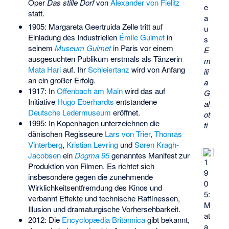
Oper
Das stille Dorf
von
Alexander von Fielitz
e
statt.
a
1905: Margareta Geertruida Zelle tritt auf
u
Einladung des Industriellen
Émile Guimet
in
s
seinem
Museum Guimet
in Paris vor einem
E
ausgesuchten Publikum erstmals als Tänzerin
m
Mata Hari
auf. Ihr
Schleiertanz
wird von Anfang
ili
an ein großer Erfolg.
a
1917: In
Offenbach am Main
wird das auf
G
Initiative
Hugo Eberhardts
entstandene
al
Deutsche Ledermuseum
eröffnet.
ot
1995: In Kopenhagen unterzeichnen die
ti
dänischen Regisseure
Lars von Trier
,
Thomas
Vinterberg
,
Kristian Levring
und
Søren Kragh-
Jacobsen
ein
Dogma 95
genanntes Manifest zur
1
Produktion von Filmen. Es richtet sich
9
insbesondere gegen die zunehmende
0
Wirklichkeitsentfremdung des Kinos und
5:
verbannt Effekte und technische Raffinessen,
M
Illusion und dramaturgische Vorhersehbarkeit.
at
2012: Die
Encyclopædia Britannica
gibt bekannt,
a