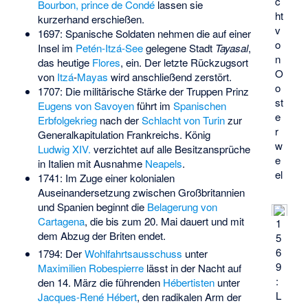
c
Bourbon, prince de Condé
lassen sie
ht
kurzerhand erschießen.
v
1697: Spanische Soldaten nehmen die auf einer
o
Insel im
Petén-Itzá-See
gelegene Stadt
Tayasal
,
n
das heutige
Flores
, ein. Der letzte Rückzugsort
O
von
Itzá
-
Mayas
wird anschließend zerstört.
o
1707: Die militärische Stärke der Truppen Prinz
st
Eugens von Savoyen
führt im
Spanischen
e
Erbfolgekrieg
nach der
Schlacht von Turin
zur
r
Generalkapitulation Frankreichs. König
w
Ludwig XIV.
verzichtet auf alle Besitzansprüche
e
in Italien mit Ausnahme
Neapels
.
el
1741: Im Zuge einer kolonialen
Auseinandersetzung zwischen Großbritannien
und Spanien beginnt die
Belagerung von
Cartagena
, die bis zum 20. Mai dauert und mit
1
dem Abzug der Briten endet.
5
6
1794: Der
Wohlfahrtsausschuss
unter
9
Maximilien Robespierre
lässt in der Nacht auf
:
den 14. März die führenden
Hébertisten
unter
L
Jacques-René Hébert
, den radikalen Arm der