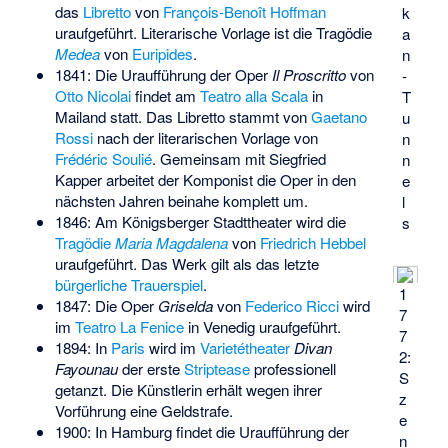
das
Libretto
von
François-Benoît Hoffman
k
uraufgeführt. Literarische Vorlage ist die Tragödie
a
Medea
von
Euripides
.
n
1841: Die Uraufführung der Oper
Il Proscritto
von
-
Otto Nicolai
findet am
Teatro alla Scala
in
T
Mailand statt. Das Libretto stammt von
Gaetano
u
Rossi
nach der literarischen Vorlage von
n
Frédéric Soulié
. Gemeinsam mit Siegfried
n
Kapper arbeitet der Komponist die Oper in den
e
nächsten Jahren beinahe komplett um.
l
1846: Am Königsberger Stadttheater wird die
s
Tragödie
Maria Magdalena
von
Friedrich Hebbel
uraufgeführt. Das Werk gilt als das letzte
bürgerliche Trauerspiel
.
1
1847: Die Oper
Griselda
von
Federico Ricci
wird
7
im
Teatro La Fenice
in Venedig uraufgeführt.
7
1894: In
Paris
wird im
Varietétheater
Divan
2:
Fayounau
der erste
Striptease
professionell
S
getanzt. Die Künstlerin erhält wegen ihrer
z
Vorführung eine Geldstrafe.
e
1900: In Hamburg findet die Uraufführung der
n