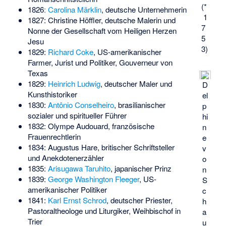
(*
1826ː
Carolina Märklin
, deutsche Unternehmerin
1
1827:
Christine Höffler
, deutsche Malerin und
7
Nonne der Gesellschaft vom Heiligen Herzen
5
Jesu
3)
1829:
Richard Coke
, US-amerikanischer
Farmer, Jurist und Politiker, Gouverneur von
Texas
1829:
Heinrich Ludwig
, deutscher Maler und
D
Kunsthistoriker
el
1830:
Antônio Conselheiro
, brasilianischer
p
sozialer und spiritueller Führer
hi
1832:
Olympe Audouard
, französische
n
Frauenrechtlerin
e
1834:
Augustus Hare
, britischer Schriftsteller
v
und Anekdotenerzähler
o
1835:
Arisugawa Taruhito
, japanischer Prinz
n
1839:
George Washington Fleeger
, US-
S
amerikanischer Politiker
c
1841:
Karl Ernst Schrod
, deutscher Priester,
h
Pastoraltheologe und Liturgiker, Weihbischof in
a
Trier
u