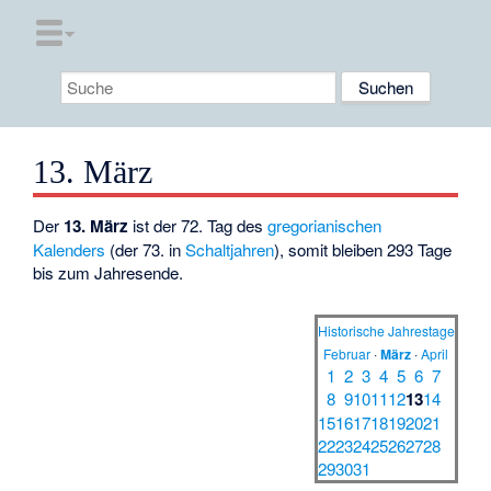
13. März
Der
13. März
ist der 72. Tag des
gregorianischen
Kalenders
(der 73. in
Schaltjahren
), somit bleiben 293 Tage
bis zum Jahresende.
Historische Jahrestage
Februar
·
März
·
April
1
2
3
4
5
6
7
8
9
10
11
12
13
14
15
16
17
18
19
20
21
22
23
24
25
26
27
28
29
30
31