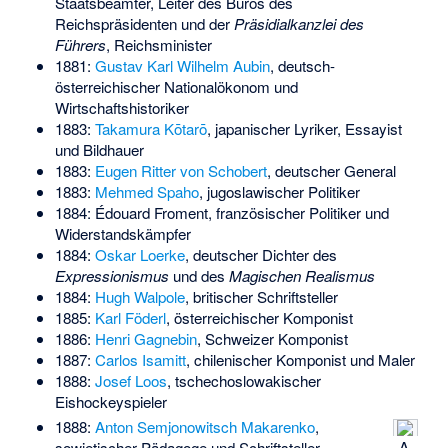
Staatsbeamter, Leiter des Büros des
Reichspräsidenten und der
Präsidialkanzlei des
Führers
, Reichsminister
1881:
Gustav Karl Wilhelm Aubin
, deutsch-
österreichischer Nationalökonom und
Wirtschaftshistoriker
1883:
Takamura Kōtarō
, japanischer Lyriker, Essayist
und Bildhauer
1883:
Eugen Ritter von Schobert
, deutscher General
1883:
Mehmed Spaho
, jugoslawischer Politiker
1884:
Édouard Froment
, französischer Politiker und
Widerstandskämpfer
1884:
Oskar Loerke
, deutscher Dichter des
Expressionismus
und des
Magischen Realismus
1884:
Hugh Walpole
, britischer Schriftsteller
1885:
Karl Föderl
, österreichischer Komponist
1886:
Henri Gagnebin
, Schweizer Komponist
1887:
Carlos Isamitt
, chilenischer Komponist und Maler
1888:
Josef Loos
, tschechoslowakischer
Eishockeyspieler
1888:
Anton Semjonowitsch Makarenko
,
A
sowjetischer Pädagoge und Schriftsteller