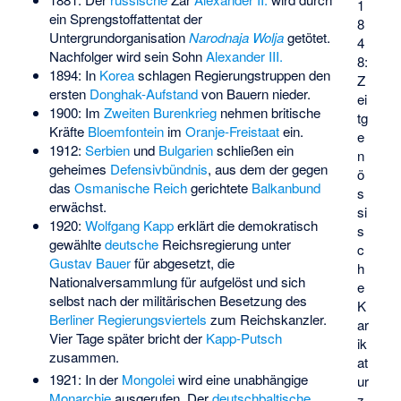
1
ein Sprengstoffattentat der
8
Untergrundorganisation
Narodnaja Wolja
getötet.
4
Nachfolger wird sein Sohn
Alexander III.
8:
1894: In
Korea
schlagen Regierungstruppen den
Z
ersten
Donghak-Aufstand
von Bauern nieder.
ei
1900: Im
Zweiten Burenkrieg
nehmen britische
tg
Kräfte
Bloemfontein
im
Oranje-Freistaat
ein.
e
1912:
Serbien
und
Bulgarien
schließen ein
n
geheimes
Defensivbündnis
, aus dem der gegen
ö
das
Osmanische Reich
gerichtete
Balkanbund
s
erwächst.
si
1920:
Wolfgang Kapp
erklärt die demokratisch
s
gewählte
deutsche
Reichsregierung unter
c
Gustav Bauer
für abgesetzt, die
h
Nationalversammlung für aufgelöst und sich
e
selbst nach der militärischen Besetzung des
K
Berliner Regierungsviertels
zum Reichskanzler.
ar
Vier Tage später bricht der
Kapp-Putsch
ik
zusammen.
at
1921: In der
Mongolei
wird eine unabhängige
ur
Monarchie
ausgerufen. Der
deutschbaltische
z