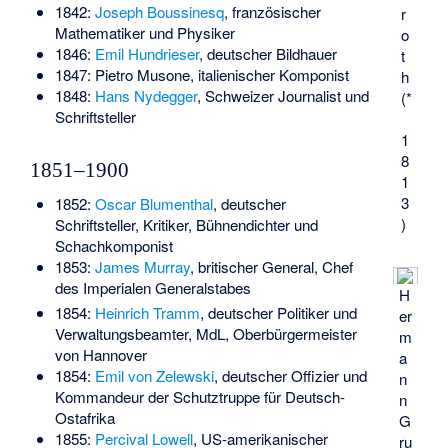
1842:
Joseph Boussinesq
, französischer
r
Mathematiker und Physiker
o
1846:
Emil Hundrieser
, deutscher Bildhauer
t
1847:
Pietro Musone
, italienischer Komponist
h
1848:
Hans Nydegger
, Schweizer Journalist und
(*
Schriftsteller
1
8
1851–1900
1
3
1852:
Oscar Blumenthal
, deutscher
)
Schriftsteller, Kritiker, Bühnendichter und
Schachkomponist
1853:
James Murray
, britischer General, Chef
des Imperialen Generalstabes
H
1854:
Heinrich Tramm
, deutscher Politiker und
er
Verwaltungsbeamter, MdL, Oberbürgermeister
m
von Hannover
a
1854:
Emil von Zelewski
, deutscher Offizier und
n
Kommandeur der Schutztruppe für Deutsch-
n
Ostafrika
G
1855:
Percival Lowell
, US-amerikanischer
ru