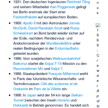
1931: Den deutschen Ingenieuren
Reinhold Tiling
n
und seinem Mitarbeiter
Karl Poggensee
gelingt
u
bei Berlin erstmals der Start einer
s
Feststoffrakete
auf europäischem Boden.
1969:
Apollo 9
mit den Astronauten
James
McDivitt
,
David Randolph Scott
und
Rusty
1
Schweickart
an Bord landet wieder sicher auf
9
der Erde, nachdem Rendezvous- und
6
Andockmanöver der
Mondlandefähre
unter
9
realen Bedingungen in der
Erdumlaufbahn
:
getestet wurden.
C
1986: Vom sowjetischen
Weltraumbahnhof
r
Baikonur
startet die
Sojus-T-15
-Mission zu den
e
Raumstationen
Mir
und
Saljut 7
.
w
1986: Staatspräsident
François Mitterrand
weiht
d
in Paris das futuristische Wissenschafts- und
e
Technikmuseum
Cité des sciences et de
r
l’industrie
im
Parc de la Villette
ein.
A
1988: In
Japan
wird der 54 km lange
Seikan-
p
Tunnel
zwischen den Inseln
Honshū
und
ol
Hokkaidō
in Betrieb genommen. Es handelt sich
lo