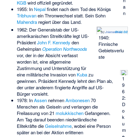
h
KGB
wird offiziell gegründet.
a
1955: In
Nepal
findet nach dem Tod des Königs
n
Tribhuvan
ein Thronwechsel statt. Sein Sohn
Mahendra
regiert über das Land.
1962: Der Generalstab der US-
(c)
Jniemenmaa
CC BY-SA 3.0
,
amerikanischen Streitkräfte legt US-
1940:
Präsident
John F. Kennedy
den
Finnische
Geheimplan
Operation Northwoods
Gebietsverlu
vor, der in der Absicht verfasst
ste
worden ist, eine allgemeine
Zustimmung und Unterstützung für
eine militärische Invasion von
Kuba
zu
1
gewinnen. Präsident Kennedy lehnt den Plan ab,
9
der unter anderem fingierte Angriffe auf US-
6
Bürger vorsieht.
2:
1978: In
Assen
nehmen
Ambonesen
70
D
Menschen als Geiseln und verlangen die
o
Freilassung von 21
molukkischen
Gefangenen.
k
Am Tag darauf beenden niederländische
u
Elitekräfte die
Geiselnahme
, wobei eine Person
m
später an bei der Aktion erlittenen
e