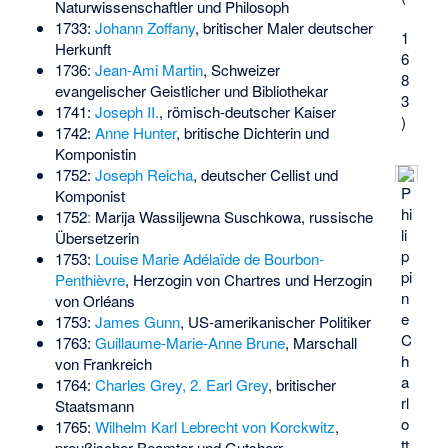
Naturwissenschaftler und Philosoph
1733:
Johann Zoffany
, britischer Maler deutscher
1
Herkunft
6
1736:
Jean-Ami Martin
, Schweizer
8
evangelischer Geistlicher und Bibliothekar
3
1741:
Joseph II.
, römisch-deutscher Kaiser
)
1742:
Anne Hunter
, britische Dichterin und
Komponistin
1752:
Joseph Reicha
, deutscher Cellist und
P
Komponist
hi
1752ː
Marija Wassiljewna Suschkowa
, russische
li
Übersetzerin
p
1753:
Louise Marie Adélaïde de Bourbon-
pi
Penthièvre
, Herzogin von Chartres und Herzogin
n
von Orléans
e
1753:
James Gunn
, US-amerikanischer Politiker
C
1763:
Guillaume-Marie-Anne Brune
, Marschall
h
von Frankreich
a
1764:
Charles Grey, 2. Earl Grey
, britischer
rl
Staatsmann
o
1765:
Wilhelm Karl Lebrecht von Korckwitz
,
tt
preußischer Beamter und Gutsherr