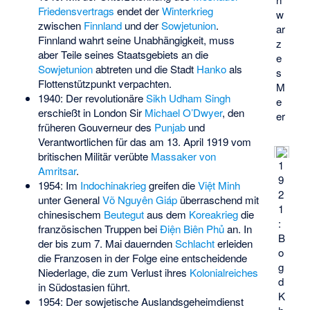
Friedensvertrags
endet der
Winterkrieg
w
zwischen
Finnland
und der
Sowjetunion
.
ar
Finnland wahrt seine Unabhängigkeit, muss
z
aber Teile seines Staatsgebiets an die
e
Sowjetunion
abtreten und die Stadt
Hanko
als
s
Flottenstützpunkt verpachten.
M
1940: Der revolutionäre
Sikh
Udham Singh
e
erschießt in London Sir
Michael O’Dwyer
, den
er
früheren Gouverneur des
Punjab
und
Verantwortlichen für das am 13. April 1919 vom
britischen Militär verübte
Massaker von
1
Amritsar
.
9
1954: Im
Indochinakrieg
greifen die
Việt Minh
2
unter General
Võ Nguyên Giáp
überraschend mit
1
chinesischem
Beutegut
aus dem
Koreakrieg
die
:
französischen Truppen bei
Điện Biên Phủ
an. In
B
der bis zum 7. Mai dauernden
Schlacht
erleiden
o
die Franzosen in der Folge eine entscheidende
g
Niederlage, die zum Verlust ihres
Kolonialreiches
d
in Südostasien führt.
K
1954: Der sowjetische Auslandsgeheimdienst