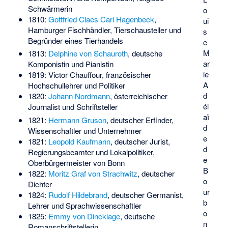
Schwärmerin
o
1810:
Gottfried Claes Carl Hagenbeck
,
ui
Hamburger Fischhändler, Tierschausteller und
s
Begründer eines Tierhandels
e
M
1813:
Delphine von Schauroth
, deutsche
ar
Komponistin und Pianistin
ie
1819:
Victor Chauffour
, französischer
A
Hochschullehrer und Politiker
d
1820:
Johann Nordmann
, österreichischer
él
Journalist und Schriftsteller
aï
1821:
Hermann Gruson
, deutscher Erfinder,
d
Wissenschaftler und Unternehmer
e
1821:
Leopold Kaufmann
, deutscher Jurist,
d
Regierungsbeamter und Lokalpolitiker,
e
Oberbürgermeister von Bonn
B
1822:
Moritz Graf von Strachwitz
, deutscher
o
Dichter
ur
1824:
Rudolf Hildebrand
, deutscher Germanist,
b
Lehrer und Sprachwissenschaftler
o
1825:
Emmy von Dincklage
, deutsche
n
Romanschriftstellerin