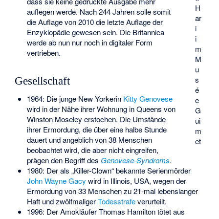
dass sie keine gedruckte Ausgabe mehr
H
auflegen werde. Nach 244 Jahren solle somit
ar
die Auflage von 2010 die letzte Auflage der
i
Enzyklopädie gewesen sein. Die Britannica
i
werde ab nun nur noch in digitaler Form
m
vertrieben.
M
u
s
Gesellschaft
é
1964: Die junge New Yorkerin
Kitty Genovese
e
wird in der Nähe ihrer Wohnung in Queens von
G
Winston Moseley erstochen. Die Umstände
ui
ihrer Ermordung, die über eine halbe Stunde
m
dauert und angeblich von 38 Menschen
et
beobachtet wird, die aber nicht eingreifen,
prägen den Begriff des
Genovese-Syndroms
.
1980: Der als „Killer-Clown“ bekannte Serienmörder
John Wayne Gacy
wird in Illinois, USA, wegen der
Ermordung von 33 Menschen zu 21-mal lebenslanger
Haft und zwölfmaliger
Todesstrafe
verurteilt.
1996: Der Amokläufer Thomas Hamilton tötet aus