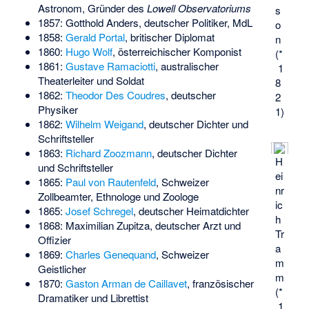
Astronom, Gründer des
Lowell Observatoriums
s
1857:
Gotthold Anders
, deutscher Politiker, MdL
o
1858:
Gerald Portal
, britischer Diplomat
n
1860:
Hugo Wolf
, österreichischer Komponist
(*
1861:
Gustave Ramaciotti
, australischer
1
Theaterleiter und Soldat
8
1862:
Theodor Des Coudres
, deutscher
2
Physiker
1)
1862:
Wilhelm Weigand
, deutscher Dichter und
Schriftsteller
1863:
Richard Zoozmann
, deutscher Dichter
H
und Schriftsteller
ei
1865:
Paul von Rautenfeld
, Schweizer
nr
Zollbeamter, Ethnologe und Zoologe
ic
1865:
Josef Schregel
, deutscher Heimatdichter
h
1868:
Maximilian Zupitza
, deutscher Arzt und
Tr
Offizier
a
1869:
Charles Genequand
, Schweizer
m
Geistlicher
m
1870:
Gaston Arman de Caillavet
, französischer
(*
Dramatiker und Librettist
1