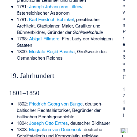
e
1781:
Joseph Johann von Littrow
,
v
österreichischer Astronom
o
1781:
Karl Friedrich Schinkel
, preußischer
n
Architekt, Stadtplaner, Maler, Grafiker und
P
Bühnenbildner, Gründer der
Schinkelschule
r
1798:
Abigail Fillmore
, First Lady der Vereinigten
e
Staaten
u
1800:
Mustafa Reşid Pascha
, Großwesir des
ß
Osmanischen Reiches
e
n
19. Jahrhundert
(*
1
1801–1850
7
1
1802:
Friedrich Georg von Bunge
, deutsch-
6
baltischer Rechtshistoriker, Begründer der
)
baltischen Rechtsgeschichte
1804:
Joseph Otto Entres
, deutscher Bildhauer
1808:
Magdalena von Dobeneck
, deutsche
Schriftstellerin und Komponistin, religiöse
L