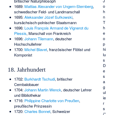
J
britischer Naturphilosoph
o
1689:
Mattias Alexander von Ungern-Sternberg
,
h
schwedischer Feld- und Landmarschall
n
1695:
Aleksander Józef Sułkowski
,
T
kursächsisch-polnischer Staatsmann
h
1696:
Louis François Armand de Vignerot du
e
Plessis
, Marschall von Frankreich
o
1696:
Johann Tilemann
, deutscher
p
Hochschullehrer
hi
1700:
Michel Blavet
, französischer Flötist und
lu
Komponist
s
D
18. Jahrhundert
e
s
1702:
Burkhardt Tschudi
, britischer
a
Cembalobauer
g
1704:
Johann Martin Wenck
, deutscher Lehrer
ul
und Bibliothekar
ie
1716:
Philippine Charlotte von Preußen
,
r
preußische Prinzessin
s
1720:
Charles Bonnet
, Schweizer
(*