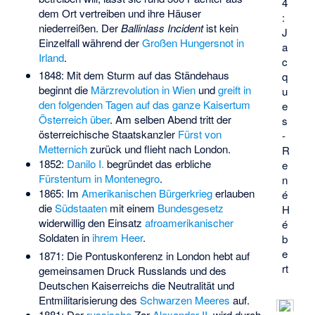
4
dem Ort vertreiben und ihre Häuser
:
niederreißen. Der
Ballinlass Incident
ist kein
J
Einzelfall während der
Großen Hungersnot in
a
Irland
.
c
1848: Mit dem Sturm auf das Ständehaus
q
beginnt die
Märzrevolution in Wien
und
greift in
u
den folgenden Tagen auf das ganze Kaisertum
e
Österreich über
. Am selben Abend tritt der
s
österreichische Staatskanzler
Fürst von
-
Metternich
zurück und flieht nach London.
R
1852:
Danilo I.
begründet das erbliche
e
Fürstentum in Montenegro
.
n
1865: Im
Amerikanischen Bürgerkrieg
erlauben
é
die
Südstaaten
mit einem
Bundesgesetz
H
widerwillig den Einsatz
afroamerikanischer
é
Soldaten in
ihrem Heer
.
b
e
1871: Die
Pontuskonferenz
in London hebt auf
rt
gemeinsamen Druck Russlands und des
Deutschen Kaiserreichs die Neutralität und
Entmilitarisierung des
Schwarzen Meeres
auf.
1881: Der
russische
Zar
Alexander II.
wird durch