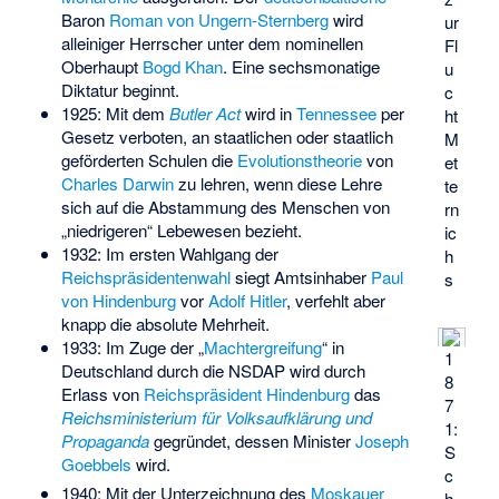
Baron
Roman von Ungern-Sternberg
wird
ur
alleiniger Herrscher unter dem nominellen
Fl
Oberhaupt
Bogd Khan
. Eine sechsmonatige
u
Diktatur beginnt.
c
1925: Mit dem
Butler Act
wird in
Tennessee
per
ht
Gesetz verboten, an staatlichen oder staatlich
M
geförderten Schulen die
Evolutionstheorie
von
et
Charles Darwin
zu lehren, wenn diese Lehre
te
sich auf die Abstammung des Menschen von
rn
„niedrigeren“ Lebewesen bezieht.
ic
1932: Im ersten Wahlgang der
h
Reichspräsidentenwahl
siegt Amtsinhaber
Paul
s
von Hindenburg
vor
Adolf Hitler
, verfehlt aber
knapp die absolute Mehrheit.
1933: Im Zuge der „
Machtergreifung
“ in
1
Deutschland durch die NSDAP wird durch
8
Erlass von
Reichspräsident
Hindenburg
das
7
Reichsministerium für Volksaufklärung und
1:
Propaganda
gegründet, dessen Minister
Joseph
S
Goebbels
wird.
c
1940: Mit der Unterzeichnung des
Moskauer
h