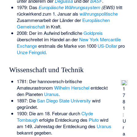
unter anderem der
Degussa
und der
BASF
.
1979: Das
Europäische Währungssystem
(EWS)
tritt
rückwirkend zum 1. Januar als
währungspolitische
Zusammenarbeit der Länder der
Europäischen
Gemeinschaft
in Kraft.
2008: Der im Aufwind befindliche
Goldpreis
überschreitet im Handel an der
New York Mercantile
Exchange
erstmals die Marke von 1000
US-Dollar
pro
Unze
Feingold
.
Wissenschaft und Technik
1781: Der hannoversch-britische
Amateurastronom
Wilhelm Herschel
entdeckt
1
den Planeten
Uranus
.
7
1897: Die
San Diego State University
wird
8
gegründet.
1
1930: Die am 18. Februar durch
Clyde
:
Tombaugh
erfolgte Entdeckung des
Pluto
wird
U
am 149. Jahrestag der Entdeckung des
Uranus
r
bekannt gegeben.
a