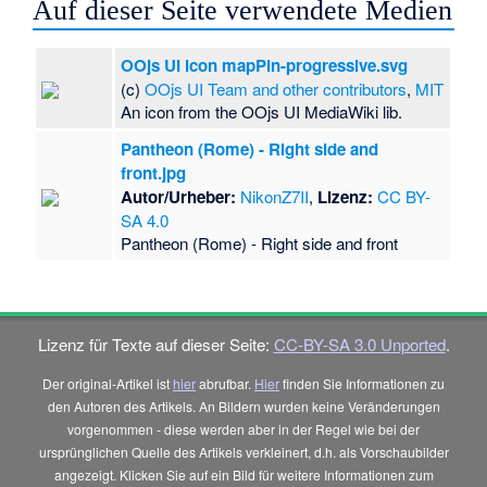
Auf dieser Seite verwendete Medien
OOjs UI icon mapPin-progressive.svg
(c)
OOjs UI Team and other contributors
,
MIT
An icon from the OOjs UI MediaWiki lib.
Pantheon (Rome) - Right side and
front.jpg
Autor/Urheber:
NikonZ7II
,
Lizenz:
CC BY-
SA 4.0
Pantheon (Rome) - Right side and front
Lizenz für Texte auf dieser Seite:
CC-BY-SA 3.0 Unported
.
Der original-Artikel ist
hier
abrufbar.
Hier
finden Sie Informationen zu
den Autoren des Artikels. An Bildern wurden keine Veränderungen
vorgenommen - diese werden aber in der Regel wie bei der
ursprünglichen Quelle des Artikels verkleinert, d.h. als Vorschaubilder
angezeigt. Klicken Sie auf ein Bild für weitere Informationen zum