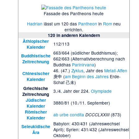
Fassade des Pantheons heute
Hadrian
lässt um 120 das
Pantheon
in
Rom
neu
errichten.
120
in anderen Kalendern
Äthiopischer
112/113
Kalender
663/664 (südlicher Buddhismus);
Buddhistische
662/663 (Alternativberechnung nach
Zeitrechnung
Buddhas
Parinirvana
)
46. (47.)
Zyklus
, Jahr des
Metall-Affen
Chinesischer
庚申 (
am Beginn des Jahres
Erde-
Kalender
Schaf 己未)
Griechische
3./4. Jahr der 224.
Olympiade
Zeitrechnung
Jüdischer
3880/81 (10./11. September)
Kalender
Römischer
ab urbe condita
(873)
DCCCLXXIII
Kalender
Babylon: 430/431 (Jahreswechsel
Seleukidische
April); Syrien: 431/432 (Jahreswechsel
Ära
Oktober)