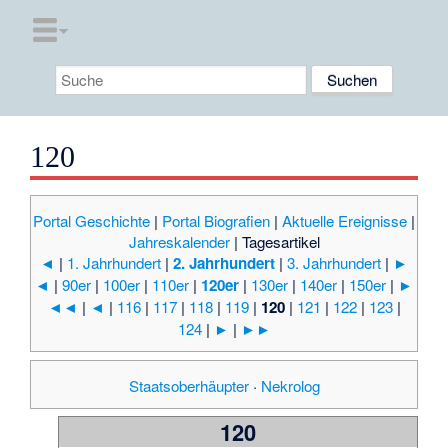
120
Portal Geschichte
|
Portal Biografien
|
Aktuelle Ereignisse
|
Jahreskalender
|
Tagesartikel
◄
|
1. Jahrhundert
|
2. Jahrhundert
|
3. Jahrhundert
|
►
◄
|
90er
|
100er
|
110er
|
120er
|
130er
|
140er
|
150er
|
►
◄◄
|
◄
|
116
|
117
|
118
|
119
|
120
|
121
|
122
|
123
|
124
|
►
|
►►
Staatsoberhäupter
·
Nekrolog
120