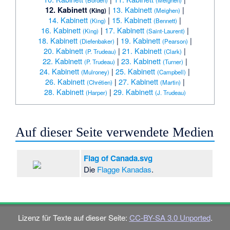
|
13. Kabinett
|
12. Kabinett
(King)
(Meighen)
14. Kabinett
|
15. Kabinett
|
(King)
(Bennett)
16. Kabinett
|
17. Kabinett
|
(King)
(Saint-Laurent)
18. Kabinett
|
19. Kabinett
|
(Diefenbaker)
(Pearson)
20. Kabinett
|
21. Kabinett
|
(P. Trudeau)
(Clark)
22. Kabinett
|
23. Kabinett
|
(P. Trudeau)
(Turner)
24. Kabinett
|
25. Kabinett
|
(Mulroney)
(Campbell)
26. Kabinett
|
27. Kabinett
|
(Chrétien)
(Martin)
28. Kabinett
|
29. Kabinett
(Harper)
(J. Trudeau)
Auf dieser Seite verwendete Medien
Flag of Canada.svg
Die
Flagge Kanadas
.
Lizenz für Texte auf dieser Seite:
CC-BY-SA 3.0 Unported
.