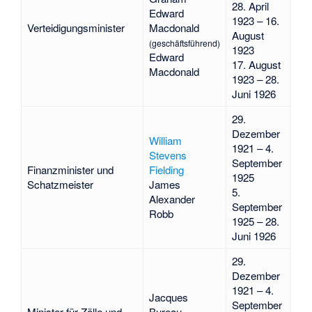
28. April
Edward
1923 – 16.
Verteidigungsminister
Macdonald
August
(geschäftsführend)
1923
Edward
17. August
Macdonald
1923 – 28.
Juni 1926
29.
Dezember
William
1921 – 4.
Stevens
September
Finanzminister und
Fielding
1925
Schatzmeister
James
5.
Alexander
September
Robb
1925 – 28.
Juni 1926
29.
Dezember
1921 – 4.
Jacques
September
Minister für Zölle und
Bureau