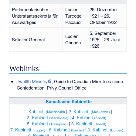
Parlamentarischer
Lucien
29. Dezember
Unterstaatssekretär für
Turcotte
1921 – 26.
Auswärtiges
Pacaud
Oktober 1922
5. September
Lucien
Solicitor General
1925 – 28. Juni
Cannon
1926
Weblinks
Twelfth Ministry
, Guide to Canadian Ministries since
Confederation, Privy Council Office
Kanadische Kabinette
1. Kabinett
|
2. Kabinett
|
(Macdonald)
(Mackenzie)
3. Kabinett
|
4. Kabinett
|
(Macdonald)
(Abbott)
5. Kabinett
|
6. Kabinett
|
(Thompson)
(Bowell)
7. Kabinett
|
8. Kabinett
|
9. Kabinett
|
(Tupper)
(Laurier)
(Borden)
10. Kabinett
|
11. Kabinett
|
(Borden)
(Meighen)