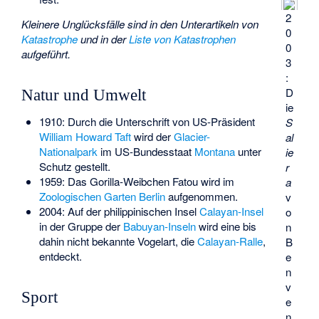
2
Kleinere Unglücksfälle sind in den Unterartikeln von
0
Katastrophe
und in der
Liste von Katastrophen
0
aufgeführt.
3
:
D
Natur und Umwelt
ie
1910: Durch die Unterschrift von US-Präsident
S
William Howard Taft
wird der
Glacier-
al
Nationalpark
im US-Bundesstaat
Montana
unter
ie
Schutz gestellt.
r
1959: Das Gorilla-Weibchen
Fatou
wird im
a
Zoologischen Garten Berlin
aufgenommen.
v
2004: Auf der philippinischen Insel
Calayan-Insel
o
in der Gruppe der
Babuyan-Inseln
wird eine bis
n
dahin nicht bekannte Vogelart, die
Calayan-Ralle
,
B
entdeckt.
e
n
v
Sport
e
n