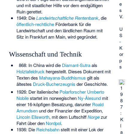
e
und mit staatlicher Hilfe vor dem endgültigen
s
Ruin gerettet.
V.
1949: Die
Landwirtschaftliche Rentenbank
, die
öffentlich-rechtliche
Förderbank für die
U
Landwirtschaft und den ländlichen Raum mit
S
Sitz in Frankfurt am Main, wird gegründet.
-
K
Wissenschaft und Technik
or
p
868: In China wird die
Diamant-Sutra
als
s
Holztafeldruck
hergestellt. Dieses Dokument mit
Texten des
Mahayana-Buddhismus
gilt als
ältestes
Druck-Bucherzeugnis
der Geschichte.
1
1926: Der italienische
Polarforscher
Umberto
9
Nobile
startet im norwegischen
Ny-Ålesund
mit
8
einer 16-köpfigen Besatzung, darunter
Roald
7
Amundsen
und der Finanzier der Expedition,
:
Lincoln Ellsworth
, mit dem Luftschiff
Norge
zur
K
Fahrt über den
Nordpol
.
l
1936: Die
Reichsbahn
stellt mit einer Lok der
a