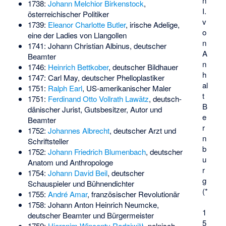
n
1738:
Johann Melchior Birkenstock
,
I.
österreichischer Politiker
v
1739:
Eleanor Charlotte Butler
, irische Adelige,
o
eine der Ladies von Llangollen
n
1741:
Johann Christian Albinus
, deutscher
A
Beamter
n
1746:
Heinrich Bettkober
, deutscher Bildhauer
h
1747:
Carl May
, deutscher Phelloplastiker
al
1751:
Ralph Earl
, US-amerikanischer Maler
t
1751:
Ferdinand Otto Vollrath Lawätz
, deutsch-
B
dänischer Jurist, Gutsbesitzer, Autor und
e
Beamter
r
1752:
Johannes Albrecht
, deutscher Arzt und
n
Schriftsteller
b
1752:
Johann Friedrich Blumenbach
, deutscher
u
Anatom und Anthropologe
r
1754:
Johann David Beil
, deutscher
g
Schauspieler und Bühnendichter
(*
1755:
André Amar
, französischer Revolutionär
1758:
Johann Anton Heinrich Neumcke
,
1
deutscher Beamter und Bürgermeister
5
1759:
Hieronim Wincenty Radziwiłł
, polnisch-