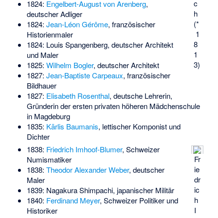
c
1824:
Engelbert-August von Arenberg
,
h
deutscher Adliger
(*
1824:
Jean-Léon Gérôme
, französischer
1
Historienmaler
8
1824:
Louis Spangenberg
, deutscher Architekt
1
und Maler
3)
1825:
Wilhelm Bogler
, deutscher Architekt
1827:
Jean-Baptiste Carpeaux
, französischer
Bildhauer
1827:
Elisabeth Rosenthal
, deutsche Lehrerin,
Gründerin der ersten privaten höheren Mädchenschule
in Magdeburg
1835:
Kārlis Baumanis
, lettischer Komponist und
Dichter
1838:
Friedrich Imhoof-Blumer
, Schweizer
Fr
Numismatiker
ie
1838:
Theodor Alexander Weber
, deutscher
dr
Maler
ic
1839:
Nagakura Shimpachi
, japanischer Militär
h
1840:
Ferdinand Meyer
, Schweizer Politiker und
I
Historiker