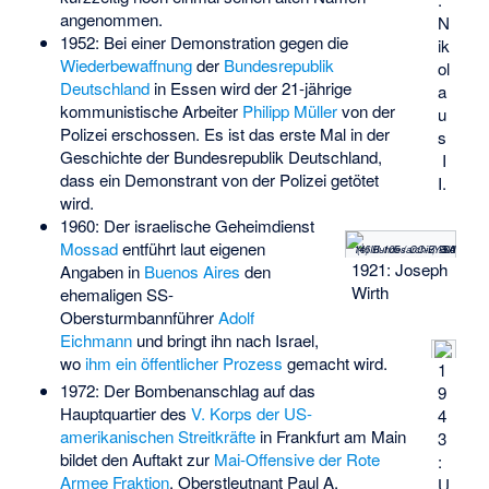
angenommen.
N
1952: Bei einer Demonstration gegen die
ik
Wiederbewaffnung
der
Bundesrepublik
ol
Deutschland
in Essen wird der 21-jährige
a
kommunistische Arbeiter
Philipp Müller
von der
u
Polizei erschossen. Es ist das erste Mal in der
s
Geschichte der Bundesrepublik Deutschland,
I
dass ein Demonstrant von der Polizei getötet
I.
wird.
1960: Der israelische Geheimdienst
Mossad
entführt laut eigenen
(c) Bundesarchiv, Bild 146III-105 / CC-BY-SA 3.0
1921: Joseph
Angaben in
Buenos Aires
den
Wirth
ehemaligen SS-
Obersturmbannführer
Adolf
Eichmann
und bringt ihn nach Israel,
wo
ihm ein öffentlicher Prozess
gemacht wird.
1
1972: Der Bombenanschlag auf das
9
Hauptquartier des
V. Korps der US-
4
amerikanischen Streitkräfte
in Frankfurt am Main
3
bildet den Auftakt zur
Mai-Offensive der Rote
:
Armee Fraktion
. Oberstleutnant
Paul A.
U