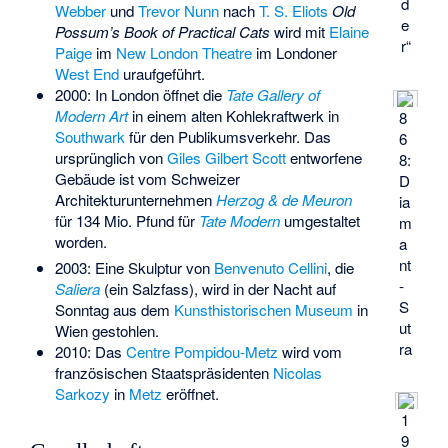
d
Webber
und
Trevor Nunn
nach
T. S. Eliots
Old
e
Possum’s Book of Practical Cats
wird mit
Elaine
r“
Paige
im
New London Theatre
im Londoner
West End
uraufgeführt.
2000: In London öffnet die
Tate Gallery of
Modern Art
in einem alten Kohlekraftwerk in
8
Southwark
für den Publikumsverkehr. Das
6
ursprünglich von
Giles Gilbert Scott
entworfene
8:
Gebäude ist vom Schweizer
D
Architekturunternehmen
Herzog & de Meuron
ia
für 134 Mio. Pfund für
Tate Modern
umgestaltet
m
worden.
a
nt
2003: Eine Skulptur von
Benvenuto Cellini
, die
-
Saliera
(ein Salzfass), wird in der Nacht auf
S
Sonntag aus dem
Kunsthistorischen Museum
in
ut
Wien gestohlen.
ra
2010: Das
Centre Pompidou-Metz
wird vom
französischen Staatspräsidenten
Nicolas
Sarkozy
in
Metz
eröffnet.
1
9