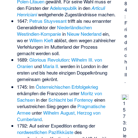
Polen-Litauen
gewählt. Für seine Wahl muss er
8
den Fürsten der
Adelsrepublik
in den
Articuli
4
Henriciani
weitgehende Zugeständnisse machen.
:
1647:
Petrus Stuyvesant
trifft als neu ernannter
F
Generaldirektor der
Niederländischen
ri
Westindien-Kompanie
in
Nieuw Nederland
ein,
e
wo er
Willem Kieft
ablöst, dem wegen zahlreicher
d
Verfehlungen im Mutterland der Prozess
ri
gemacht werden soll.
c
1689:
Glorious Revolution
:
Wilhelm III. von
h
Oranien
und
Maria II.
werden in London in der
I
ersten und bis heute einzigen Doppelkrönung
II
gemeinsam gekrönt.
.
1745: Im
Österreichischen Erbfolgekrieg
erkämpfen die Franzosen unter
Moritz von
Sachsen
in der
Schlacht bei Fontenoy
einen
1
verlustreichen Sieg gegen die
Pragmatische
5
Armee
unter
Wilhelm August, Herzog von
7
Cumberland
.
3:
1792: Auf seiner Expedition entlang der
D
nordwestlichen Pazifikküste
des
ie