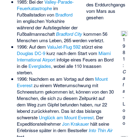
1985: Bei der
Valley-Parade-
des Erddurchgangs
Feuerkatastrophe
im
vom Mars aus
Fußballstadion von
Bradford
gesehen
im englischen Yorkshire
während der Aufstiegsfeier der
Fußballmannschaft
Bradford City
kommen 56
1
Menschen ums Leben, 265 werden verletzt.
9
1996: Auf dem
ValuJet-Flug 592
stürzt eine
8
Douglas DC-9
kurz nach dem Start vom
Miami
1
International Airport
infolge eines Feuers an Bord
:
in die
Everglades
, wobei alle 110 Insassen
C
sterben.
a
1996: Nachdem es am Vortag auf dem
Mount
t
Everest
zu einem Wetterumschwung mit
s
Schneesturm gekommen ist, können von den 30
-
Menschen, die sich zu diesem Zeitpunkt auf
L
dem Weg zum Gipfel befunden haben, nur 22
o
lebend zurückkehren. Das ist das bislangs
g
schwerste
Unglück am Mount Everest
. Der
o
Expeditionsteilnehmer
Jon Krakauer
hält seine
Erlebnisse später in dem Bestseller
Into Thin Air
fest.