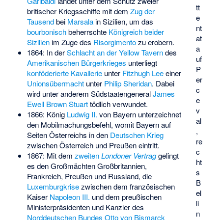
Garibaldi
landet unter dem Schutz zweier
tt
britischer Kriegsschiffe mit dem
Zug der
e
Tausend
bei
Marsala
in Sizilien, um das
nt
bourbonisch
beherrschte
Königreich beider
at
Sizilien
im Zuge des
Risorgimento
zu erobern.
a
1864: In der
Schlacht an der Yellow Tavern
des
uf
Amerikanischen Bürgerkrieges
unterliegt
P
konföderierte Kavallerie
unter
Fitzhugh Lee
einer
er
Unionsübermacht
unter
Philip Sheridan
. Dabei
c
wird unter anderem Südstaatengeneral
James
e
Ewell Brown Stuart
tödlich verwundet.
v
1866: König
Ludwig II.
von Bayern unterzeichnet
al
den Mobilmachungsbefehl, womit Bayern auf
,
Seiten Österreichs in den
Deutschen Krieg
re
zwischen Österreich und Preußen eintritt.
c
1867: Mit dem
zweiten
Londoner Vertrag
gelingt
ht
es den Großmächten Großbritannien,
s
Frankreich, Preußen und Russland, die
B
Luxemburgkrise
zwischen dem französischen
el
Kaiser
Napoleon III.
und dem preußischen
li
Ministerpräsidenten und Kanzler des
n
Norddeutschen Bundes
Otto von Bismarck