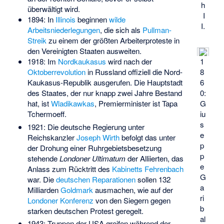
h
überwältigt wird.
I
1894: In
Illinois
beginnen
wilde
I.
Arbeitsniederlegungen
, die sich als
Pullman-
Streik
zu einem der größten Arbeiterproteste in
den Vereinigten Staaten ausweiten.
1918: Im
Nordkaukasus
wird nach der
1
Oktoberrevolution
in Russland offiziell die Nord-
8
Kaukasus-Republik ausgerufen. Die Hauptstadt
6
des Staates, der nur knapp zwei Jahre Bestand
0:
hat, ist
Wladikawkas
, Premierminister ist Tapa
G
Tchermoeff.
iu
s
1921: Die deutsche Regierung unter
e
Reichskanzler
Joseph Wirth
befolgt das unter
p
der Drohung einer Ruhrgebietsbesetzung
p
stehende
Londoner Ultimatum
der Alliierten, das
e
Anlass zum Rücktritt des
Kabinetts Fehrenbach
G
war. Die
deutschen Reparationen
sollen 132
a
Milliarden
Goldmark
ausmachen, wie auf der
ri
Londoner Konferenz
von den Siegern gegen
b
starken deutschen Protest geregelt.
al
1943: Truppen der USA greifen während der