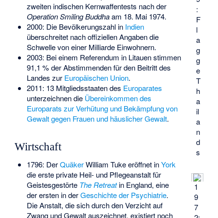
zweiten indischen Kernwaffentests nach der
:
Operation Smiling Buddha
am 18. Mai 1974.
F
2000: Die Bevölkerungszahl in
Indien
l
überschreitet nach offiziellen Angaben die
a
Schwelle von einer Milliarde Einwohnern.
g
2003: Bei einem
Referendum in Litauen
stimmen
g
91,1 % der Abstimmenden für den Beitritt des
e
Landes zur
Europäischen Union
.
T
2011: 13 Mitgliedsstaaten des
Europarates
h
unterzeichnen die
Übereinkommen des
a
Europarats zur Verhütung und Bekämpfung von
il
Gewalt gegen Frauen und häuslicher Gewalt
.
a
n
d
Wirtschaft
s
1796: Der
Quäker
William Tuke eröffnet in
York
die erste private Heil- und Pflegeanstalt für
Geistesgestörte
The Retreat
in England, eine
1
der ersten in der
Geschichte der Psychiatrie
.
9
Die Anstalt, die sich durch den Verzicht auf
7
Zwang und Gewalt auszeichnet, existiert noch
2: