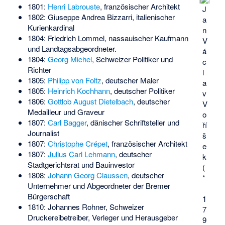
1801:
Henri Labrouste
, französischer Architekt
J
1802:
Giuseppe Andrea Bizzarri
, italienischer
a
Kurienkardinal
n
1804:
Friedrich Lommel
, nassauischer Kaufmann
V
und Landtagsabgeordneter.
á
1804:
Georg Michel
, Schweizer Politiker und
c
Richter
l
1805:
Philipp von Foltz
, deutscher Maler
a
1805:
Heinrich Kochhann
, deutscher Politiker
v
1806:
Gottlob August Dietelbach
, deutscher
V
Medailleur und Graveur
o
1807:
Carl Bagger
, dänischer Schriftsteller und
ří
Journalist
š
1807:
Christophe Crépet
, französischer Architekt
e
1807:
Julius Carl Lehmann
, deutscher
k
Stadtgerichtsrat und Bauinvestor
(
1808:
Johann Georg Claussen
, deutscher
*
Unternehmer und Abgeordneter der Bremer
Bürgerschaft
1
1810:
Johannes Rohner
, Schweizer
7
Druckereibetreiber, Verleger und Herausgeber
9