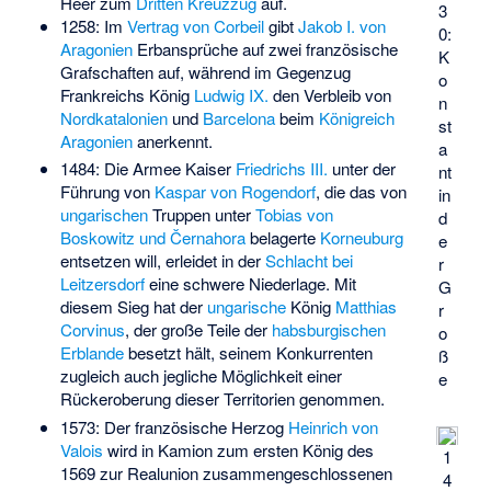
Heer zum
Dritten Kreuzzug
auf.
3
1258: Im
Vertrag von Corbeil
gibt
Jakob I. von
0:
Aragonien
Erbansprüche auf zwei französische
K
Grafschaften auf, während im Gegenzug
o
Frankreichs König
Ludwig IX.
den Verbleib von
n
Nordkatalonien
und
Barcelona
beim
Königreich
st
Aragonien
anerkennt.
a
1484: Die Armee Kaiser
Friedrichs III.
unter der
nt
Führung von
Kaspar von Rogendorf
, die das von
in
ungarischen
Truppen unter
Tobias von
d
Boskowitz und Černahora
belagerte
Korneuburg
e
entsetzen will, erleidet in der
Schlacht bei
r
Leitzersdorf
eine schwere Niederlage. Mit
G
diesem Sieg hat der
ungarische
König
Matthias
r
Corvinus
, der große Teile der
habsburgischen
o
Erblande
besetzt hält, seinem Konkurrenten
ß
zugleich auch jegliche Möglichkeit einer
e
Rückeroberung dieser Territorien genommen.
1573: Der französische Herzog
Heinrich von
Valois
wird in Kamion zum ersten König des
1
1569 zur Realunion zusammengeschlossenen
4