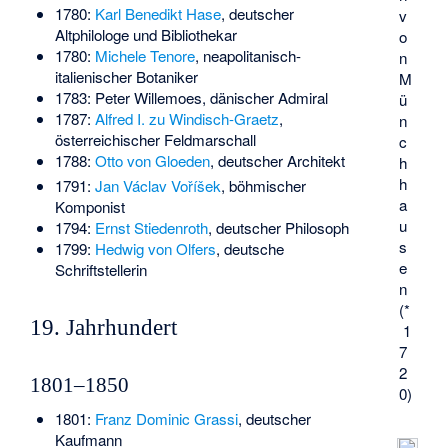
1780:
Karl Benedikt Hase
, deutscher
v
Altphilologe und Bibliothekar
o
1780:
Michele Tenore
, neapolitanisch-
n
italienischer Botaniker
M
1783:
Peter Willemoes
, dänischer Admiral
ü
1787:
Alfred I. zu Windisch-Graetz
,
n
österreichischer Feldmarschall
c
1788:
Otto von Gloeden
, deutscher Architekt
h
h
1791:
Jan Václav Voříšek
, böhmischer
a
Komponist
u
1794:
Ernst Stiedenroth
, deutscher Philosoph
s
1799:
Hedwig von Olfers
, deutsche
e
Schriftstellerin
n
(*
19. Jahrhundert
1
7
2
1801–1850
0)
1801:
Franz Dominic Grassi
, deutscher
Kaufmann