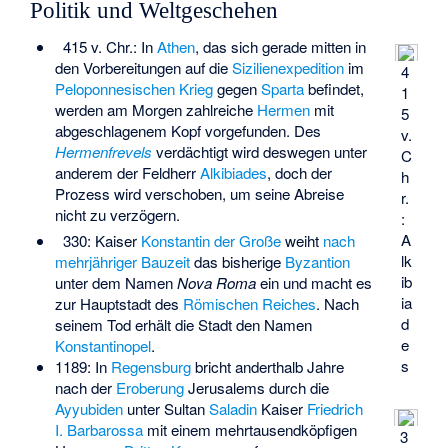
Politik und Weltgeschehen
415 v. Chr.: In
Athen
, das sich gerade mitten in
den Vorbereitungen auf die
Sizilienexpedition
im
4
Peloponnesischen Krieg
gegen
Sparta
befindet,
1
werden am Morgen zahlreiche
Hermen
mit
5
abgeschlagenem Kopf vorgefunden. Des
v.
Hermenfrevels
verdächtigt wird deswegen unter
C
anderem der Feldherr
Alkibiades
, doch der
h
Prozess wird verschoben, um seine Abreise
r.
nicht zu verzögern.
:
A
330: Kaiser
Konstantin der Große
weiht
nach
lk
mehrjähriger Bauzeit
das bisherige
Byzantion
ib
unter dem Namen
Nova Roma
ein und macht es
ia
zur Hauptstadt des
Römischen Reiches
. Nach
d
seinem Tod erhält die Stadt den Namen
e
Konstantinopel
.
s
1189: In
Regensburg
bricht anderthalb Jahre
nach der
Eroberung
Jerusalems durch die
Ayyubiden
unter Sultan
Saladin
Kaiser
Friedrich
I. Barbarossa
mit einem mehrtausendköpfigen
3