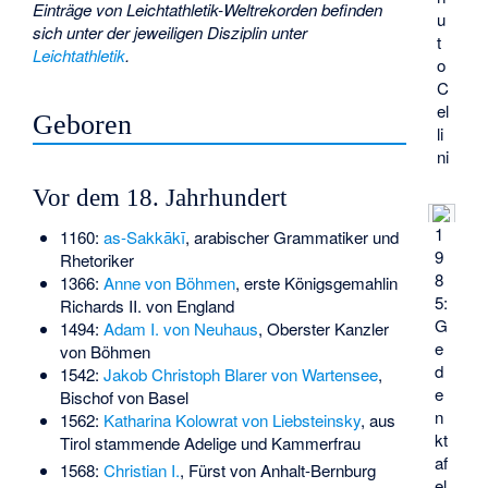
Einträge von Leichtathletik-Weltrekorden befinden
u
sich unter der jeweiligen Disziplin unter
t
Leichtathletik
.
o
C
el
Geboren
li
ni
Vor dem 18. Jahrhundert
1
1160:
as-Sakkākī
, arabischer Grammatiker und
9
Rhetoriker
8
1366:
Anne von Böhmen
, erste Königsgemahlin
5:
Richards II. von England
G
1494:
Adam I. von Neuhaus
, Oberster Kanzler
e
von Böhmen
d
1542:
Jakob Christoph Blarer von Wartensee
,
e
Bischof von Basel
n
1562:
Katharina Kolowrat von Liebsteinsky
, aus
kt
Tirol stammende Adelige und Kammerfrau
af
1568:
Christian I.
, Fürst von Anhalt-Bernburg
el