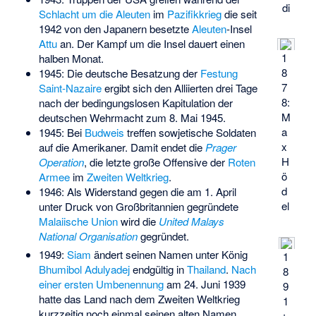
di
Schlacht um die Aleuten
im
Pazifikkrieg
die seit
1942 von den Japanern besetzte
Aleuten
-Insel
Attu
an. Der Kampf um die Insel dauert einen
1
halben Monat.
8
1945: Die deutsche Besatzung der
Festung
7
Saint-Nazaire
ergibt sich den Alliierten drei Tage
8:
nach der bedingungslosen Kapitulation der
M
deutschen Wehrmacht zum 8. Mai 1945.
a
1945: Bei
Budweis
treffen sowjetische Soldaten
x
auf die Amerikaner. Damit endet die
Prager
H
Operation
, die letzte große Offensive der
Roten
ö
Armee
im
Zweiten Weltkrieg
.
d
1946: Als Widerstand gegen die am 1. April
el
unter Druck von Großbritannien gegründete
Malaiische Union
wird die
United Malays
National Organisation
gegründet.
1949:
Siam
ändert seinen Namen unter König
1
Bhumibol Adulyadej
endgültig in
Thailand
.
Nach
8
einer ersten Umbenennung
am 24. Juni 1939
9
hatte das Land nach dem Zweiten Weltkrieg
1
kurzzeitig noch einmal seinen alten Namen
: