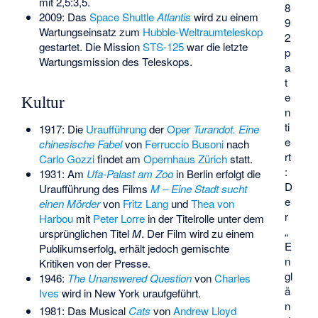
mit 2,5:3,5.
8
2009: Das
Space Shuttle
Atlantis
wird zu einem
9
Wartungseinsatz zum
Hubble-Weltraumteleskop
2
gestartet. Die Mission
STS-125
war die letzte
p
Wartungsmission des Teleskops.
a
t
e
Kultur
n
ti
1917: Die
Uraufführung
der
Oper
Turandot. Eine
e
chinesische Fabel
von
Ferruccio Busoni
nach
rt
Carlo Gozzi
findet am
Opernhaus Zürich
statt.
:
1931: Am
Ufa-Palast am Zoo
in Berlin erfolgt die
D
Uraufführung des Films
M – Eine Stadt sucht
e
einen Mörder
von
Fritz Lang
und
Thea von
r
Harbou
mit
Peter Lorre
in der Titelrolle unter dem
„
ursprünglichen Titel
M
. Der Film wird zu einem
E
Publikumserfolg, erhält jedoch gemischte
n
Kritiken von der Presse.
gl
1946:
The Unanswered Question
von
Charles
ä
Ives
wird in New York uraufgeführt.
n
1981: Das Musical
Cats
von
Andrew Lloyd