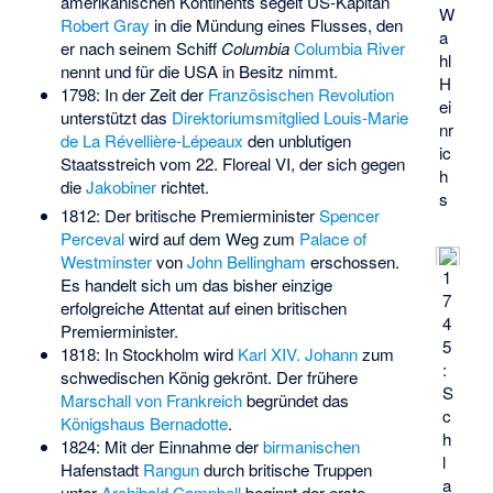
amerikanischen Kontinents segelt US-Kapitän
W
Robert Gray
in die Mündung eines Flusses, den
a
er nach seinem Schiff
Columbia
Columbia River
hl
nennt und für die USA in Besitz nimmt.
H
1798: In der Zeit der
Französischen Revolution
ei
unterstützt das
Direktoriumsmitglied
Louis-Marie
nr
de La Révellière-Lépeaux
den unblutigen
ic
Staatsstreich vom 22. Floreal VI, der sich gegen
h
die
Jakobiner
richtet.
s
1812: Der britische Premierminister
Spencer
Perceval
wird auf dem Weg zum
Palace of
Westminster
von
John Bellingham
erschossen.
1
Es handelt sich um das bisher einzige
7
erfolgreiche Attentat auf einen britischen
4
Premierminister.
5
1818: In Stockholm wird
Karl XIV. Johann
zum
:
schwedischen König gekrönt. Der frühere
S
Marschall von Frankreich
begründet das
c
Königshaus Bernadotte
.
h
1824: Mit der Einnahme der
birmanischen
l
Hafenstadt
Rangun
durch britische Truppen
a
unter
Archibald Campbell
beginnt der erste