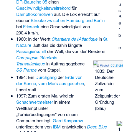
DR-Baureihe 05
einen
u
Geschwindigkeitsweltrekord
für
s
Dampflokomotiven
auf. Die Lok erreicht auf
B
ebener
Strecke zwischen Hamburg und Berlin
a
bei
Friesack
eine Geschwindigkeit von
r
200,4 km/h.
b
1960: In der Werft
Chantiers de l’Atlantique
in
St.
i
Nazaire
läuft das bis dahin längste
e
Passagierschiff
der Welt, die von der Reederei
Compagnie Générale
Transatlantique
in Auftrag gegebene
(c)
Pischdi
,
CC BY-SA 3.0
SS France
vom Stapel.
1833: Der
Deutsche
1984: Ein
Durchgang
der
Erde vor
Zollverein
der Sonne, vom Mars aus gesehen
,
zum
findet statt.
Zeitpunkt der
1997: Zum ersten Mal wird ein
Gründung
Schachweltmeister
in einem
(blau)
Wettkampf unter
„Turnierbedingungen“ von einem
Computer besiegt:
Garri Kasparow
unterliegt dem von
IBM
entwickelten
Deep Blue
1