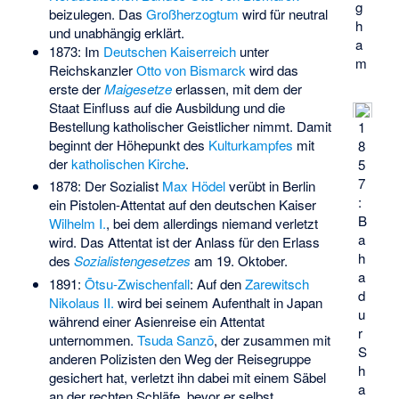
g
beizulegen. Das
Großherzogtum
wird für neutral
h
und unabhängig erklärt.
a
1873: Im
Deutschen Kaiserreich
unter
m
Reichskanzler
Otto von Bismarck
wird das
erste der
Maigesetze
erlassen, mit dem der
Staat Einfluss auf die Ausbildung und die
Bestellung katholischer Geistlicher nimmt. Damit
1
beginnt der Höhepunkt des
Kulturkampfes
mit
8
der
katholischen Kirche
.
5
7
1878: Der Sozialist
Max Hödel
verübt in Berlin
:
ein Pistolen-Attentat auf den deutschen Kaiser
B
Wilhelm I.
, bei dem allerdings niemand verletzt
a
wird. Das Attentat ist der Anlass für den Erlass
h
des
Sozialistengesetzes
am 19. Oktober.
a
1891:
Ōtsu-Zwischenfall
: Auf den
Zarewitsch
d
Nikolaus II.
wird bei seinem Aufenthalt in Japan
u
während einer Asienreise ein Attentat
r
unternommen.
Tsuda Sanzō
, der zusammen mit
S
anderen Polizisten den Weg der Reisegruppe
h
gesichert hat, verletzt ihn dabei mit einem Säbel
a
an der rechten Schläfe, bevor er selbst