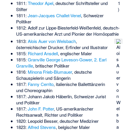
1
1811:
Theodor Apel
, deutscher Schriftsteller und
)
Stifter
1811:
Jean-Jacques Challet-Venel
, Schweizer
Politiker
1812:
Adolf zur Lippe-Biesterfeld-Weißenfeld
, deutsch-
US-amerikanischer Arzt und Pionier der Homöopathie
1813:
Alois Auer von Welsbach
,
Al
österreichischer Drucker, Erfinder und Illustrator
oi
1815:
Richard Ansdell
, englischer Maler
s
1815:
Granville George Leveson-Gower, 2. Earl
A
Granville
, britischer Politiker
u
1816ː
Minona Frieb-Blumauer
, deutsche
er
Schauspielerin und Sängerin
v
1817:
Fanny Cerrito
, italienische Balletttänzerin
o
und Choreographin
n
1817:
Johann Jakob Häberlin
, Schweizer Jurist
W
und Politiker
el
1817:
John F. Potter
, US-amerikanischer
s
Rechtsanwalt, Richter und Politiker
b
1820:
Leopold Besser
, deutscher Mediziner
a
1823:
Alfred Stevens
, belgischer Maler