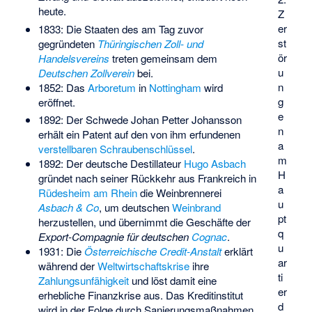
heute.
Z
er
1833: Die Staaten des am Tag zuvor
st
gegründeten
Thüringischen Zoll- und
ör
Handelsvereins
treten gemeinsam dem
u
Deutschen Zollverein
bei.
n
1852: Das
Arboretum
in
Nottingham
wird
g
eröffnet.
e
1892: Der Schwede
Johan Petter Johansson
n
erhält ein Patent auf den von ihm erfundenen
a
verstellbaren Schraubenschlüssel
.
m
1892: Der deutsche Destillateur
Hugo Asbach
H
gründet nach seiner Rückkehr aus Frankreich in
a
Rüdesheim am Rhein
die Weinbrennerei
u
Asbach & Co
, um deutschen
Weinbrand
pt
herzustellen, und übernimmt die Geschäfte der
q
Export-Compagnie für deutschen
Cognac
.
u
1931: Die
Österreichische Credit-Anstalt
erklärt
ar
während der
Weltwirtschaftskrise
ihre
ti
Zahlungsunfähigkeit
und löst damit eine
er
erhebliche Finanzkrise aus. Das Kreditinstitut
d
wird in der Folge durch Sanierungsmaßnahmen