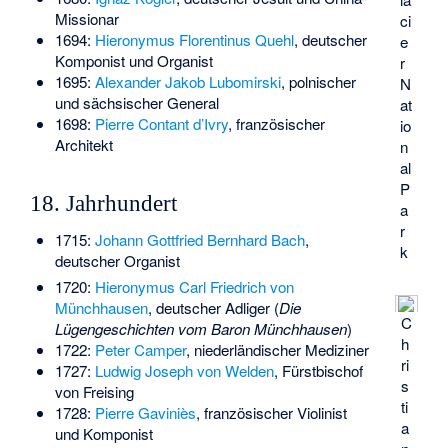
Missionar
ci
1694:
Hieronymus Florentinus Quehl
, deutscher
e
Komponist und Organist
r
1695:
Alexander Jakob Lubomirski
, polnischer
N
und sächsischer General
at
1698:
Pierre Contant d’Ivry
, französischer
io
Architekt
n
al
P
18. Jahrhundert
a
r
1715:
Johann Gottfried Bernhard Bach
,
k
deutscher Organist
1720:
Hieronymus Carl Friedrich von
Münchhausen
, deutscher Adliger (
Die
C
Lügengeschichten vom Baron Münchhausen
)
h
1722:
Peter Camper
, niederländischer Mediziner
ri
1727:
Ludwig Joseph von Welden
, Fürstbischof
s
von Freising
ti
1728:
Pierre Gaviniès
, französischer Violinist
a
und Komponist