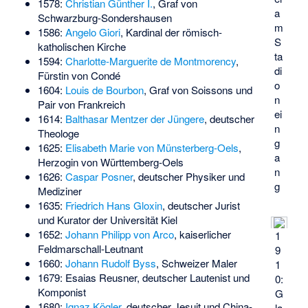
1578:
Christian Günther I.
, Graf von
a
Schwarzburg-Sondershausen
m
1586:
Angelo Giori
, Kardinal der römisch-
S
katholischen Kirche
ta
1594:
Charlotte-Marguerite de Montmorency
,
di
Fürstin von Condé
o
1604:
Louis de Bourbon
, Graf von Soissons und
n
Pair von Frankreich
ei
1614:
Balthasar Mentzer der Jüngere
, deutscher
n
Theologe
g
1625:
Elisabeth Marie von Münsterberg-Oels
,
a
Herzogin von Württemberg-Oels
n
1626:
Caspar Posner
, deutscher Physiker und
g
Mediziner
1635:
Friedrich Hans Gloxin
, deutscher Jurist
und Kurator der Universität Kiel
1652:
Johann Philipp von Arco
, kaiserlicher
1
Feldmarschall-Leutnant
9
1660:
Johann Rudolf Byss
, Schweizer Maler
1
1679:
Esaias Reusner
, deutscher Lautenist und
0:
Komponist
G
1680:
Ignaz Kögler
, deutscher Jesuit und China-
la