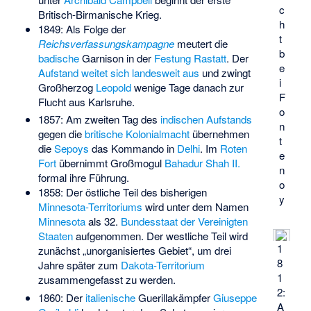
c
Britisch-Birmanische Krieg.
h
1849: Als Folge der
t
Reichsverfassungskampagne
meutert die
b
badische
Garnison in der
Festung Rastatt
. Der
e
Aufstand weitet sich landesweit aus
und zwingt
i
Großherzog
Leopold
wenige Tage danach zur
F
Flucht aus Karlsruhe.
o
1857: Am zweiten Tag des
indischen Aufstands
n
gegen die
britische Kolonialmacht
übernehmen
t
die
Sepoys
das Kommando in
Delhi
. Im
Roten
e
Fort
übernimmt Großmogul
Bahadur Shah II.
n
formal ihre Führung.
o
1858: Der östliche Teil des bisherigen
y
Minnesota-Territoriums
wird unter dem Namen
Minnesota
als 32.
Bundesstaat der Vereinigten
Staaten
aufgenommen. Der westliche Teil wird
1
zunächst „unorganisiertes Gebiet“, um drei
8
Jahre später zum
Dakota-Territorium
1
zusammengefasst zu werden.
2:
1860: Der
italienische
Guerillakämpfer
Giuseppe
A