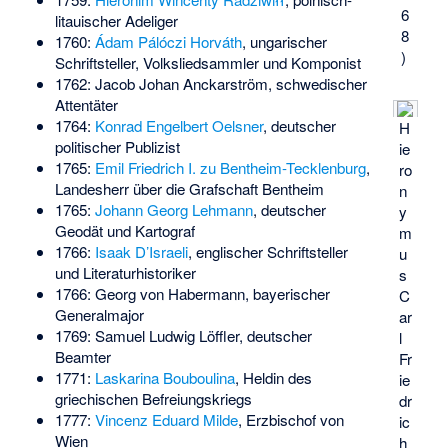
6
litauischer Adeliger
8
1760:
Ádam Pálóczi Horváth
, ungarischer
)
Schriftsteller, Volksliedsammler und Komponist
1762:
Jacob Johan Anckarström
, schwedischer
Attentäter
1764:
Konrad Engelbert Oelsner
, deutscher
H
politischer Publizist
ie
1765:
Emil Friedrich I. zu Bentheim-Tecklenburg
,
ro
Landesherr über die Grafschaft Bentheim
n
1765:
Johann Georg Lehmann
, deutscher
y
Geodät und Kartograf
m
1766:
Isaak D’Israeli
, englischer Schriftsteller
u
und Literaturhistoriker
s
1766:
Georg von Habermann
, bayerischer
C
Generalmajor
ar
1769:
Samuel Ludwig Löffler
, deutscher
l
Beamter
Fr
1771:
Laskarina Bouboulina
, Heldin des
ie
griechischen Befreiungskriegs
dr
1777:
Vincenz Eduard Milde
, Erzbischof von
ic
Wien
h