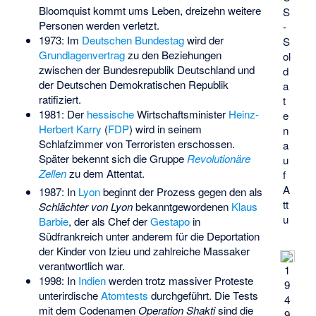
Bloomquist
kommt ums Leben, dreizehn weitere
S
Personen werden verletzt.
-
1973: Im
Deutschen Bundestag
wird der
S
Grundlagenvertrag
zu den Beziehungen
ol
zwischen der Bundesrepublik Deutschland und
d
der Deutschen Demokratischen Republik
a
ratifiziert.
t
1981: Der
hessische
Wirtschaftsminister
Heinz-
e
Herbert Karry
(
FDP
) wird in seinem
n
Schlafzimmer von Terroristen erschossen.
a
Später bekennt sich die Gruppe
Revolutionäre
u
Zellen
zu dem Attentat.
f
A
1987: In
Lyon
beginnt der Prozess gegen den als
tt
Schlächter von Lyon
bekanntgewordenen
Klaus
u
Barbie
, der als Chef der
Gestapo
in
Südfrankreich unter anderem für die Deportation
der
Kinder von Izieu
und zahlreiche Massaker
verantwortlich war.
1
1998: In
Indien
werden trotz massiver Proteste
9
unterirdische
Atomtests
durchgeführt. Die Tests
4
mit dem Codenamen
Operation Shakti
sind die
9