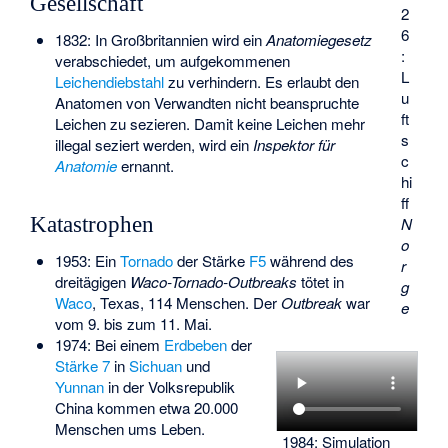
Gesellschaft
2
6
1832: In Großbritannien wird ein
Anatomiegesetz
:
verabschiedet, um aufgekommenen
L
Leichendiebstahl
zu verhindern. Es erlaubt den
u
Anatomen von Verwandten nicht beanspruchte
ft
Leichen zu sezieren. Damit keine Leichen mehr
s
illegal seziert werden, wird ein
Inspektor für
c
Anatomie
ernannt.
hi
ff
Katastrophen
N
o
1953: Ein
Tornado
der Stärke
F5
während des
r
dreitägigen
Waco-Tornado-Outbreaks
tötet in
g
Waco
, Texas, 114 Menschen. Der
Outbreak
war
e
vom 9. bis zum 11. Mai.
1974: Bei einem
Erdbeben
der
Stärke 7
in
Sichuan
und
Yunnan
in der Volksrepublik
China kommen etwa 20.000
Menschen ums Leben.
1984: Simulation