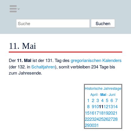
11. Mai
Der
11. Mai
ist der 131. Tag des
gregorianischen Kalenders
(der 132. in
Schaltjahren
), somit verbleiben 234 Tage bis
zum Jahresende.
Historische Jahrestage
April
·
Mai
·
Juni
1
2
3
4
5
6
7
8
9
10
11
12
13
14
15
16
17
18
19
20
21
22
23
24
25
26
27
28
29
30
31