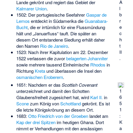
A
Lande gekrönt und regiert das Gebiet der
l
Kalmarer Union
.
b
1502: Der portugiesische Seefahrer
Gaspar de
r
Lemos
entdeckt in Südamerika die
Guanabara-
e
Bucht
, die er irrtümlich für eine Flussmündung
c
hält und „Januarfluss“ tauft. Die später an
h
diesem Ort entstandene Siedlung erhält daher
t
den Namen
Rio de Janeiro
.
II
1523: Nach ihrer Kapitulation am 22. Dezember
.
1522 verlassen die zuvor
belagerten
Johanniter
sowie mehrere tausend Einheimische
Rhodos
in
Richtung
Kreta
und überlassen die Insel den
osmanischen Eroberern
.
1651: Nachdem er das
Scottish Covenant
1
unterzeichnet und damit den Schotten
6
Glaubensfreiheit zugesichert hat, wird
Karl II.
in
5
Scone
zum König von
Schottland
gekrönt. Es ist
1
die letzte Königskrönung an diesem Ort.
:
1683:
Otto Friedrich von der Groeben
landet am
K
Kap der drei Spitzen
im heutigen Ghana. Dort
a
nimmt er Verhandlungen mit den ansässigen