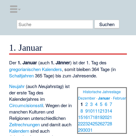
1. Januar
Der
1. Januar
(auch
1. Jänner
) ist der 1. Tag des
gregorianischen Kalenders
, somit bleiben 364 Tage (in
Schaltjahren
365 Tage) bis zum Jahresende.
Neujahr
(auch
Neujahrstag
) ist
Historische Jahrestage
der erste Tag des
Dezember
·
Januar
·
Februar
Kalenderjahres im
1
2
3
4
5
6
7
Circumcisionsstil
. Wegen der in
8
9
10
11
12
13
14
manchen Kulturen und
15
16
17
18
19
20
21
Religionen unterschiedlichen
22
23
24
25
26
27
28
Zeitrechnungen
und damit auch
29
30
31
Kalendern
sind auch