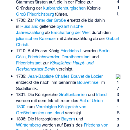
rl
Stammesfürsten auf, die in der Folge zur
I
Gründung der
kurbrandenburgischen
Kolonie
I.
Groß Friedrichsburg
führen.
1700: Zar
Peter der Große
ersetzt die bis dahin
in
Russland
geltende
byzantinische
Jahreszählung
ab
Erschaffung der Welt
durch den
julianischen Kalender
mit Jahreszählung ab der
Geburt
Christi
.
1710: Auf Erlass König
Friedrichs I.
werden
Berlin
,
Cölln
,
Friedrichswerder
,
Dorotheenstadt
und
Friedrichstadt
zur
Königlichen Haupt- und
Residenzstadt Berlin
vereinigt.
1739:
Jean-Baptiste Charles Bouvet de Lozier
1
entdeckt die nach ihm benannte
Bouvetinsel
im
7
Südatlantik.
3
1801: Die Königreiche
Großbritannien
und
Irland
9
werden mit dem Inkrafttreten des
Act of Union
:
1800
zum
Vereinigten Königreich von
B
Großbritannien und Irland
vereinigt.
o
1806: Die Herzogtümer
Bayern
und
u
Württemberg
werden auf Basis des
Friedens von