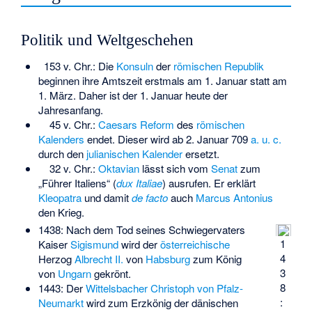
Politik und Weltgeschehen
153 v. Chr.: Die
Konsuln
der
römischen Republik
beginnen ihre Amtszeit erstmals am 1. Januar statt am
1. März. Daher ist der 1. Januar heute der
Jahresanfang.
45 v. Chr.:
Caesars Reform
des
römischen
Kalenders
endet. Dieser wird ab 2. Januar 709
a. u. c.
durch den
julianischen Kalender
ersetzt.
32 v. Chr.:
Oktavian
lässt sich vom
Senat
zum
„Führer Italiens“ (
dux Italiae
) ausrufen. Er erklärt
Kleopatra
und damit
de facto
auch
Marcus Antonius
den Krieg.
1438: Nach dem Tod seines Schwiegervaters
1
Kaiser
Sigismund
wird der
österreichische
4
Herzog
Albrecht II.
von
Habsburg
zum König
3
von
Ungarn
gekrönt.
8
1443: Der
Wittelsbacher
Christoph von Pfalz-
:
Neumarkt
wird zum Erzkönig der dänischen