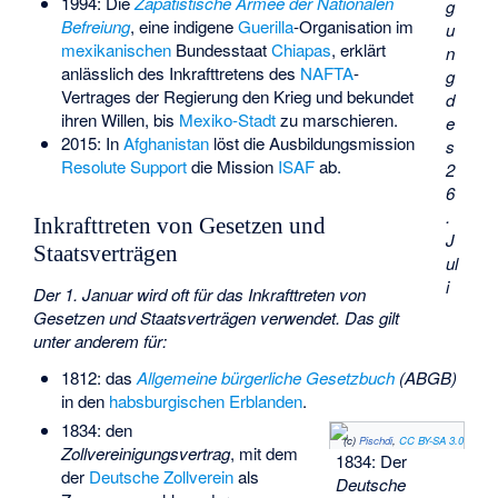
1994: Die
Zapatistische Armee der Nationalen
g
Befreiung
, eine indigene
Guerilla
-Organisation im
u
mexikanischen
Bundesstaat
Chiapas
, erklärt
n
anlässlich des Inkrafttretens des
NAFTA
-
g
Vertrages der Regierung den Krieg und bekundet
d
ihren Willen, bis
Mexiko-Stadt
zu marschieren.
e
2015: In
Afghanistan
löst die Ausbildungsmission
s
Resolute Support
die Mission
ISAF
ab.
2
6
.
Inkrafttreten von Gesetzen und
J
Staatsverträgen
ul
i
Der 1. Januar wird oft für das Inkrafttreten von
Gesetzen und Staatsverträgen verwendet. Das gilt
unter anderem für:
1812: das
Allgemeine bürgerliche Gesetzbuch
(ABGB)
in den
habsburgischen Erblanden
.
1834: den
(c)
Pischdi
,
CC BY-SA 3.0
Zollvereinigungsvertrag
, mit dem
1834: Der
der
Deutsche Zollverein
als
Deutsche