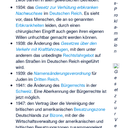
s-
1934: das
Gesetz zur Verhütung erbkranken
P
Nachwuchses
im
Deutschen Reich
. Es sieht
ro
vor, dass Menschen, die an so genannten
kl
Erbkrankheiten
leiden, durch einen
a­
chirurgischen Eingriff auch gegen ihren eigenen
m
Willen unfruchtbar gemacht werden können.
at
1938: die Änderung des
Gesetzes über den
io
Verkehr mit Kraftfahrzeugen
, mit dem unter
n
anderem das unbedingte
Rechtsfahrgebot
auf
allen Straßen im Deutschen Reich eingeführt
wird.
G
1939: die
Namensänderungsverordnung
für
e
Juden im
Dritten Reich
.
s
1941: die Änderung des
Bürgerrechts
in der
et
Schweiz
. Eine Aberkennung der Bürgerrechte ist
z
jetzt möglich.
z
1947: den Vertrag über die Vereinigung der
u
britischen und amerikanischen
Besatzungszone
r
Deutschlands zur
Bizone
, mit der die
V
Wirtschaftsverwaltung der amerikanischen und
e
britischen Besatzungszonen zusammengelegt