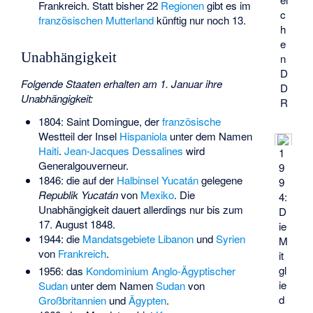
Frankreich. Statt bisher 22
Regionen
gibt es im
c
französischen Mutterland
künftig nur noch 13.
h
e
Unabhängigkeit
n
D
Folgende Staaten erhalten am 1. Januar ihre
D
Unabhängigkeit:
R
1804: Saint Domingue, der
französische
Westteil der Insel
Hispaniola
unter dem Namen
Haiti
.
Jean-Jacques Dessalines
wird
1
Generalgouverneur.
9
1846: die auf der
Halbinsel Yucatán
gelegene
9
Republik Yucatán
von
Mexiko
. Die
4:
Unabhängigkeit dauert allerdings nur bis zum
D
17. August 1848.
ie
1944: die
Mandatsgebiete
Libanon
und
Syrien
M
von
Frankreich
.
it
gl
1956: das
Kondominium
Anglo-Ägyptischer
ie
Sudan
unter dem Namen
Sudan
von
d
Großbritannien
und
Ägypten
.