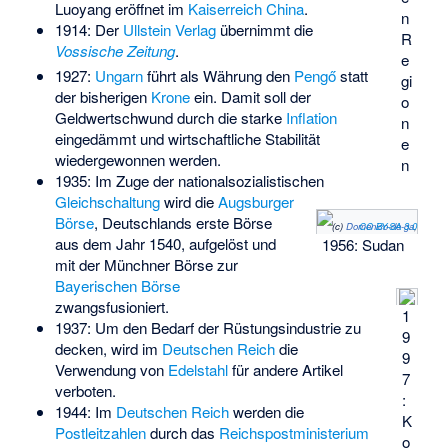
Luoyang eröffnet im
Kaiserreich China
.
n
1914: Der
Ullstein Verlag
übernimmt die
R
Vossische Zeitung
.
e
1927:
Ungarn
führt als Währung den
Pengő
statt
gi
der bisherigen
Krone
ein. Damit soll der
o
Geldwertschwund durch die starke
Inflation
n
eingedämmt und wirtschaftliche Stabilität
e
wiedergewonnen werden.
n
1935: Im Zuge der nationalsozialistischen
Gleichschaltung
wird die
Augsburger
Börse
, Deutschlands erste Börse
(c)
Domenico-de-ga
CC BY-SA 3.0
,
aus dem Jahr 1540, aufgelöst und
1956: Sudan
mit der Münchner Börse zur
Bayerischen Börse
zwangsfusioniert.
1
1937: Um den Bedarf der Rüstungsindustrie zu
9
decken, wird im
Deutschen Reich
die
9
Verwendung von
Edelstahl
für andere Artikel
7
verboten.
:
1944: Im
Deutschen Reich
werden die
K
Postleitzahlen
durch das
Reichspostministerium
o