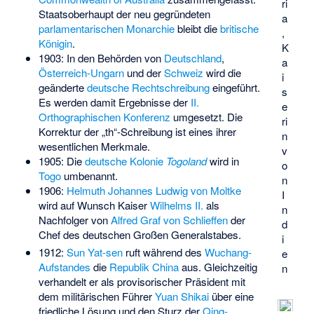
ri
Staatsoberhaupt der neu gegründeten
a
parlamentarischen Monarchie
bleibt die
britische
,
Königin
.
K
1903: In den Behörden von
Deutschland
,
a
Österreich-Ungarn
und der
Schweiz
wird die
i
geänderte
deutsche Rechtschreibung
eingeführt.
s
Es werden damit Ergebnisse der
II.
e
Orthographischen Konferenz
umgesetzt. Die
ri
Korrektur der „th“-Schreibung ist eines ihrer
n
wesentlichen Merkmale.
v
1905: Die
deutsche Kolonie
Togoland
wird in
o
Togo
umbenannt.
n
1906:
Helmuth Johannes Ludwig von Moltke
I
wird auf Wunsch Kaiser
Wilhelms II.
als
n
Nachfolger von
Alfred Graf von Schlieffen
der
d
Chef des deutschen Großen Generalstabes.
i
1912:
Sun Yat-sen
ruft während des
Wuchang-
e
Aufstandes
die
Republik China
aus. Gleichzeitig
n
verhandelt er als provisorischer Präsident mit
dem militärischen Führer
Yuan Shikai
über eine
friedliche Lösung und den Sturz der
Qing-