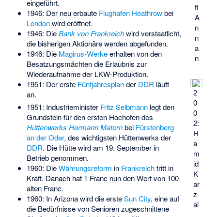
eingeführt.
fi
1946: Der neu erbaute
Flughafen Heathrow
bei
A
London
wird eröffnet.
n
1946: Die
Bank von Frankreich
wird verstaatlicht,
n
die bisherigen Aktionäre werden abgefunden.
a
1946: Die
Magirus-Werke
erhalten von den
n
Besatzungsmächten die Erlaubnis zur
Wiederaufnahme der LKW-Produktion.
1951: Der erste
Fünfjahresplan
der
DDR
läuft
2
an.
0
1951: Industrieminister
Fritz Selbmann
legt den
0
Grundstein für den ersten Hochofen des
2:
Hüttenwerks Hermann Matern
bei
Fürstenberg
H
an der Oder
, des wichtigsten Hüttenwerks der
a
DDR
. Die Hütte wird am 19. September in
m
Betrieb genommen.
id
1960: Die
Währungsreform
in
Frankreich
tritt in
K
Kraft. Danach hat 1 Franc nun den Wert von 100
ar
alten Franc.
z
1960: In Arizona wird die erste
Sun City
, eine auf
ai
die Bedürfnisse von Senioren zugeschnittene