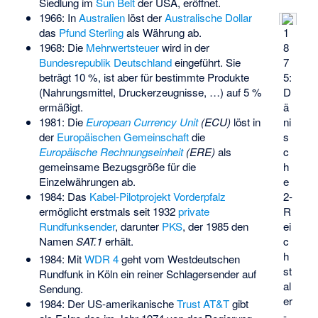
Siedlung im
Sun Belt
der USA, eröffnet.
1966: In
Australien
löst der
Australische Dollar
1
das
Pfund Sterling
als Währung ab.
8
1968: Die
Mehrwertsteuer
wird in der
7
Bundesrepublik Deutschland
eingeführt. Sie
5:
beträgt 10 %, ist aber für bestimmte Produkte
D
(Nahrungsmittel, Druckerzeugnisse, …) auf 5 %
ä
ermäßigt.
ni
1981: Die
European Currency Unit
(ECU)
löst in
s
der
Europäischen Gemeinschaft
die
c
Europäische Rechnungseinheit
(ERE)
als
h
gemeinsame Bezugsgröße für die
e
Einzelwährungen ab.
2-
1984: Das
Kabel-Pilotprojekt Vorderpfalz
R
ermöglicht erstmals seit 1932
private
ei
Rundfunksender
, darunter
PKS
, der 1985 den
c
Namen
SAT.1
erhält.
h
1984: Mit
WDR 4
geht vom Westdeutschen
st
Rundfunk in Köln ein reiner Schlagersender auf
al
Sendung.
er
1984: Der US-amerikanische
Trust
AT&T
gibt
-