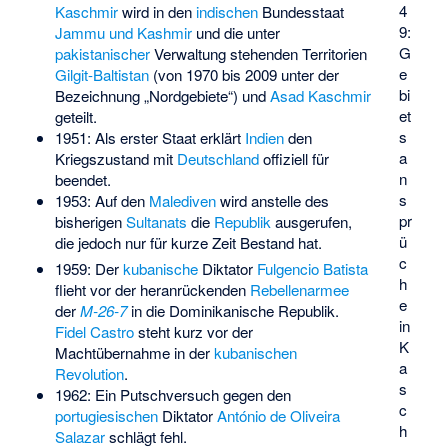
4
Kaschmir
wird in den
indischen
Bundesstaat
9:
Jammu und Kashmir
und die unter
G
pakistanischer
Verwaltung stehenden Territorien
e
Gilgit-Baltistan
(von 1970 bis 2009 unter der
bi
Bezeichnung „Nordgebiete“) und
Asad Kaschmir
et
geteilt.
s
1951: Als erster Staat erklärt
Indien
den
a
Kriegszustand mit
Deutschland
offiziell für
n
beendet.
s
1953: Auf den
Malediven
wird anstelle des
pr
bisherigen
Sultanats
die
Republik
ausgerufen,
ü
die jedoch nur für kurze Zeit Bestand hat.
c
1959: Der
kubanische
Diktator
Fulgencio Batista
h
flieht vor der heranrückenden
Rebellenarmee
e
der
M-26-7
in die Dominikanische Republik.
in
Fidel Castro
steht kurz vor der
K
Machtübernahme in der
kubanischen
a
Revolution
.
s
1962: Ein Putschversuch gegen den
c
portugiesischen
Diktator
António de Oliveira
h
Salazar
schlägt fehl.