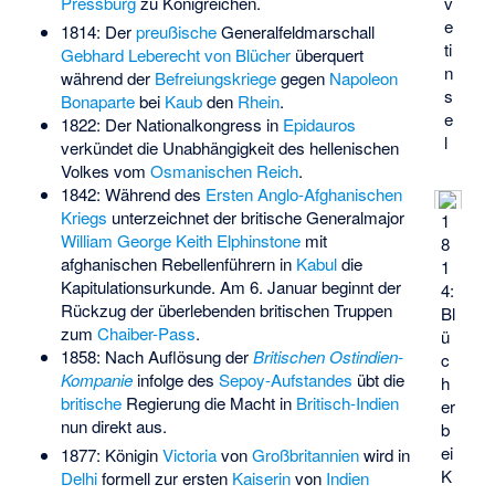
v
Pressburg
zu Königreichen.
e
1814: Der
preußische
Generalfeldmarschall
ti
Gebhard Leberecht von Blücher
überquert
n
während der
Befreiungskriege
gegen
Napoleon
s
Bonaparte
bei
Kaub
den
Rhein
.
e
1822: Der Nationalkongress in
Epidauros
l
verkündet die Unabhängigkeit des hellenischen
Volkes vom
Osmanischen Reich
.
1842: Während des
Ersten Anglo-Afghanischen
Kriegs
unterzeichnet der britische Generalmajor
1
William George Keith Elphinstone
mit
8
afghanischen Rebellenführern in
Kabul
die
1
Kapitulationsurkunde. Am 6. Januar beginnt der
4:
Rückzug der überlebenden britischen Truppen
Bl
zum
Chaiber-Pass
.
ü
1858: Nach Auflösung der
Britischen Ostindien-
c
Kompanie
infolge des
Sepoy-Aufstandes
übt die
h
britische
Regierung die Macht in
Britisch-Indien
er
nun direkt aus.
b
ei
1877: Königin
Victoria
von
Großbritannien
wird in
K
Delhi
formell zur ersten
Kaiserin
von
Indien