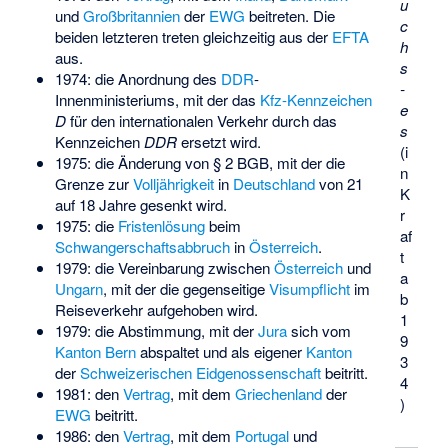
u
und
Großbritannien
der
EWG
beitreten. Die
c
beiden letzteren treten gleichzeitig aus der
EFTA
h
aus.
s
1974: die Anordnung des
DDR
-
­
Innenministeriums, mit der das
Kfz-Kennzeichen
e
D
für den internationalen Verkehr durch das
s
Kennzeichen
DDR
ersetzt wird.
(i
1975: die Änderung von § 2 BGB, mit der die
n
Grenze zur
Volljährigkeit
in
Deutschland
von 21
K
auf 18 Jahre gesenkt wird.
r
1975: die
Fristenlösung
beim
af
Schwangerschaftsabbruch
in
Österreich
.
t
1979: die Vereinbarung zwischen
Österreich
und
a
Ungarn
, mit der die gegenseitige
Visumpflicht
im
b
Reiseverkehr aufgehoben wird.
1
1979: die Abstimmung, mit der
Jura
sich vom
9
Kanton Bern
abspaltet und als eigener
Kanton
3
der
Schweizerischen Eidgenossenschaft
beitritt.
4
1981: den
Vertrag
, mit dem
Griechenland
der
)
EWG
beitritt.
1986: den
Vertrag
, mit dem
Portugal
und