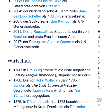
2003:
Luiz Inácio Lula da Silva
als
u
Staatspräsident von
Brasilien
.
n
2004: der niederländische Außenminister
Jaap
g
de Hoop Scheffer
als
NATO
-Generalsekretär.
d
2007: der Südkoreaner
Ban Ki-moon
als UN-
e
Generalsekretär.
r
2011:
Dilma Rousseff
als Staatspräsidentin von
E
Brasilien
und erste Frau in diesem Amt.
U
2017: der Portugiese
António Guterres
als UN-
1
Generalsekretär.
9
5
7
Wirtschaft
bi
s
1780: In
Preßburg
erscheint die erste ungarische
2
Zeitung
Magyar hírmondó
(„Ungarischer Kurier“).
0
1788: Die von
John Walter
im Jahr 1785 in
1
London
als
The Daily Universal Register
3
gegründete
Tageszeitung
wird nun als
The
Times
herausgegeben.
1875: In
Dänemark
tritt das 1873 beschlossene
2
Münzgesetz in Kraft. Damit löst die
Dänische