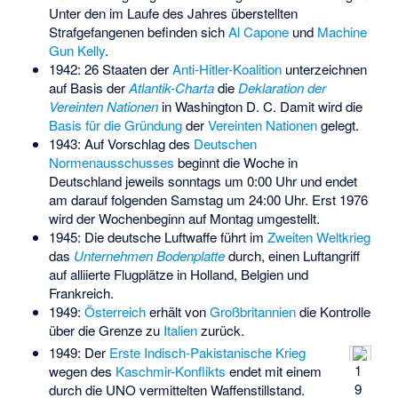
Unter den im Laufe des Jahres überstellten
Strafgefangenen befinden sich
Al Capone
und
Machine
Gun Kelly
.
1942: 26 Staaten der
Anti-Hitler-Koalition
unterzeichnen
auf Basis der
Atlantik-Charta
die
Deklaration der
Vereinten Nationen
in Washington D. C. Damit wird die
Basis für die Gründung
der
Vereinten Nationen
gelegt.
1943: Auf Vorschlag des
Deutschen
Normenausschusses
beginnt die Woche in
Deutschland jeweils sonntags um 0:00 Uhr und endet
am darauf folgenden Samstag um 24:00 Uhr. Erst 1976
wird der Wochenbeginn auf Montag umgestellt.
1945: Die deutsche Luftwaffe führt im
Zweiten Weltkrieg
das
Unternehmen Bodenplatte
durch, einen Luftangriff
auf alliierte Flugplätze in Holland, Belgien und
Frankreich.
1949:
Österreich
erhält von
Großbritannien
die Kontrolle
über die Grenze zu
Italien
zurück.
1949: Der
Erste Indisch-Pakistanische Krieg
1
wegen des
Kaschmir-Konflikts
endet mit einem
9
durch die UNO vermittelten Waffenstillstand.