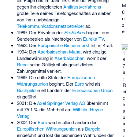
als Folge des im Jahr 1974 von der Regierung
M
gegen ihn eingeleiteten
Antitrustverfahrens
ü
große Teile seines Telefongeschäftes an sieben
n
von ihm unabhängige
z
Telekommunikationsnetzbetreiber
ab.
e
1989: Der Privatsender
ProSieben
beginnt den
Sendebetrieb als Nachfolger von
Eureka TV
.
1993: Der
Europäische Binnenmarkt
tritt in Kraft.
1994: Der
Aserbaidschan-Manat
wird einzige
1
Landeswährung in
Aserbaidschan
, womit der
8
Rubel
seine Gültigkeit als gesetzliches
7
Zahlungsmittel verliert.
6
1999: Die dritte Stufe der
Europäischen
:
Währungsunion
beginnt. Der
Euro
wird als
R
Buchgeld
in elf Ländern der
Europäischen Union
ei
eingeführt.
c
2001: Die
Axel Springer Verlag AG
übernimmt
h
mit 75,1 % die Mehrheit am
Wilhelm Heyne
s
Verlag
.
b
2002: Der
Euro
wird in allen Ländern der
a
Europäischen Währungsunion
als
Bargeld
n
eingeführt und löst die bisherigen Währungen der
k