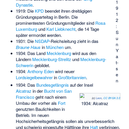
1
Dynastie
.
9
1919: Die
KPD
beendet ihren dreitägigen
1
Gründungsparteitag in Berlin. Die
2
prominentesten Gründungsmitglieder sind
Rosa
:
Luxemburg
und
Karl Liebknecht
, die 14 Tage
S
später ermordet werden.
u
1931: Die
NSDAP
-Reichsleitung zieht in das
n
Braune Haus
in
München
um.
Y
1934: Das Land
Mecklenburg
wird aus den
a
Ländern
Mecklenburg-Strelitz
und
Mecklenburg-
t-
Schwerin
gebildet.
s
1934:
Anthony Eden
wird neuer
e
Lordsiegelbewahrer
in
Großbritannien
.
n
1934: Das
Bundesgefängnis
auf der Insel
Alcatraz
in der
Bucht von San
Francisco
geht nach einem
(c)
Leon
,
CC BY-SA 3.0
Umbau der vorher als
Fort
1934: Alcatraz
genutzten Baulichkeiten in
Betrieb. Im neuen
Hochsicherheitsgefängnis sollen als unverbesserlich
und schwierig eingestufte Häftlinge ihre
Haft
verbringen.