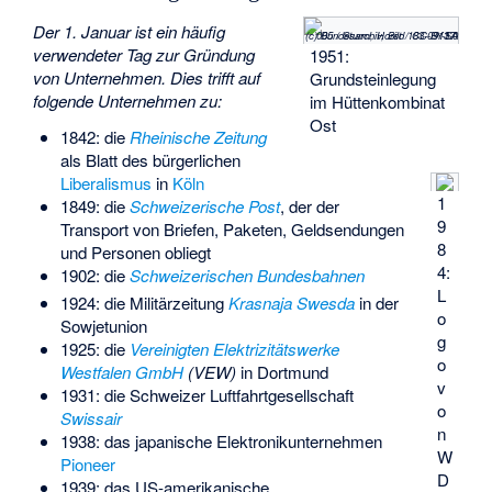
Der 1. Januar ist ein häufig
(c) Bundesarchiv, Bild 183-09117-005 / Sturm, Horst / CC-BY-SA 3.0
verwendeter Tag zur Gründung
1951:
von Unternehmen. Dies trifft auf
Grundsteinlegung
folgende Unternehmen zu:
im Hüttenkombinat
Ost
1842: die
Rheinische Zeitung
als Blatt des bürgerlichen
Liberalismus
in
Köln
1
1849: die
Schweizerische Post
, der der
9
Transport von Briefen, Paketen, Geldsendungen
8
und Personen obliegt
4:
1902: die
Schweizerischen Bundesbahnen
L
1924: die Militärzeitung
Krasnaja Swesda
in der
o
Sowjetunion
g
1925: die
Vereinigten Elektrizitätswerke
o
Westfalen GmbH
(VEW)
in Dortmund
v
1931: die Schweizer Luftfahrtgesellschaft
o
Swissair
n
1938: das japanische Elektronikunternehmen
W
Pioneer
D
1939: das US-amerikanische