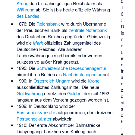
0
Krone
den bis dahin gültigen Reichstaler als
1
Währung
ab. Sie ist bis heute offizielle Währung
6
des Landes
.
:
1876: Die
Reichsbank
wird durch Übernahme
D
der Preußischen Bank als
zentrale Notenbank
ie
des Deutschen Reiches gegründet. Gleichzeitig
n
wird die
Mark
offizielles Zahlungsmittel des
e
Deutschen Reiches. Alle anderen
u
Landeswährungen sind bereits oder werden
e
sukzessive außer Kraft gesetzt.
n
1895: Die
Schweizerische Depeschenagentur
fr
nimmt ihren Betrieb als
Nachrichtenagentur
auf.
a
1900: In
Österreich-Ungarn
wird die
Krone
n
ausschließliches Zahlungsmittel. Die neue
z
Goldwährung
ersetzt den
Gulden
, der seit 1892
ö
langsam aus dem Verkehr gezogen worden ist.
si
1909: In Deutschland wird der
s
Postscheckverkehr
aufgenommen, den dreizehn
c
Postscheckämter
abwickeln.
h
1910: Der erste Abschnitt der
Bahnstrecke
­
Lianyungang–Lanzhou
von Kaifeng nach
e