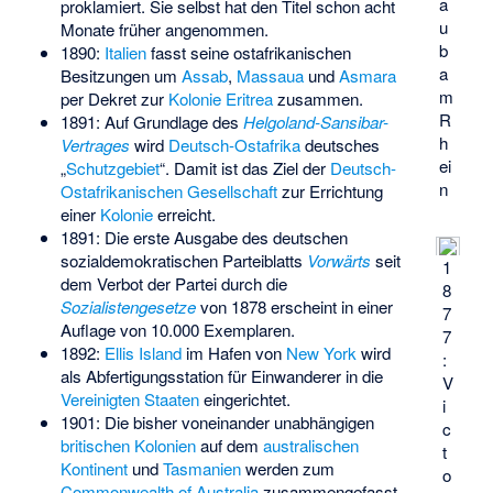
a
proklamiert. Sie selbst hat den Titel schon acht
u
Monate früher angenommen.
b
1890:
Italien
fasst seine ostafrikanischen
a
Besitzungen um
Assab
,
Massaua
und
Asmara
m
per Dekret zur
Kolonie Eritrea
zusammen.
R
1891: Auf Grundlage des
Helgoland-Sansibar-
h
Vertrages
wird
Deutsch-Ostafrika
deutsches
ei
„
Schutzgebiet
“. Damit ist das Ziel der
Deutsch-
n
Ostafrikanischen Gesellschaft
zur Errichtung
einer
Kolonie
erreicht.
1891: Die erste Ausgabe des deutschen
sozialdemokratischen Parteiblatts
Vorwärts
seit
1
dem Verbot der Partei durch die
8
Sozialistengesetze
von 1878 erscheint in einer
7
Auflage von 10.000 Exemplaren.
7
1892:
Ellis Island
im Hafen von
New York
wird
:
als Abfertigungsstation für Einwanderer in die
V
Vereinigten Staaten
eingerichtet.
i
1901: Die bisher voneinander unabhängigen
c
britischen Kolonien
auf dem
australischen
t
Kontinent
und
Tasmanien
werden zum
o
Commonwealth of Australia
zusammengefasst.