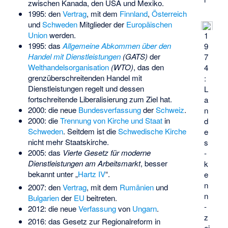
zwischen Kanada, den USA und Mexiko.
1995: den
Vertrag
, mit dem
Finnland
,
Österreich
und
Schweden
Mitglieder der
Europäischen
Union
werden.
1
1995: das
Allgemeine Abkommen über den
9
Handel mit Dienstleistungen
(GATS)
der
7
Welthandelsorganisation
(WTO)
, das den
4
grenzüberschreitenden Handel mit
:
Dienstleistungen regelt und dessen
L
fortschreitende Liberalisierung zum Ziel hat.
a
2000: die neue
Bundesverfassung
der
Schweiz
.
n
2000: die
Trennung von Kirche und Staat
in
d
Schweden
. Seitdem ist die
Schwedische Kirche
e
nicht mehr Staatskirche.
s
2005: das
Vierte Gesetz für moderne
­
Dienstleistungen am Arbeitsmarkt
, besser
k
bekannt unter „
Hartz IV
“.
e
n
2007: den
Vertrag
, mit dem
Rumänien
und
n
Bulgarien
der
EU
beitreten.
­
2012: die neue
Verfassung
von
Ungarn
.
z
2016: das Gesetz zur Regionalreform in
ei