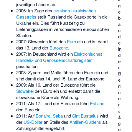
jeweiligen Länder ab.
g
2006: Im Zuge des
russisch-ukrainischen
e
Gasstreits
stellt Russland die Gasexporte in die
b
Ukraine ein. Dies führt kurzzeitig zu
ä
Lieferengpässen in verschiedenen europäischen
u
Staaten.
d
2007: Slowenien führt den
Euro
ein und ist damit
e
das 13. Land der
Eurozone
.
in
2007: In Deutschland wird ein
Elektronisches
d
Handels- und Genossenschaftsregister
e
geschaffen.
r
2008: Zypern und Malta führen den Euro ein und
B
sind damit das 14. und 15. Land der Eurozone
e
2009: Als 16. Land der Eurozone führt die
rli
Slowakei
den Euro ein und ersetzt damit die
n
slowakische Krone als Währung.
e
2011: Als 17. Land der Eurozone führt
Estland
r
den Euro ein.
J
2011: Auf
Bonaire
,
Saba
und
Sint Eustatius
wird
ä
der
US-Dollar
an Stelle des
Antillen-Guldens
als
g
Zahlungsmittel eingeführt.
e