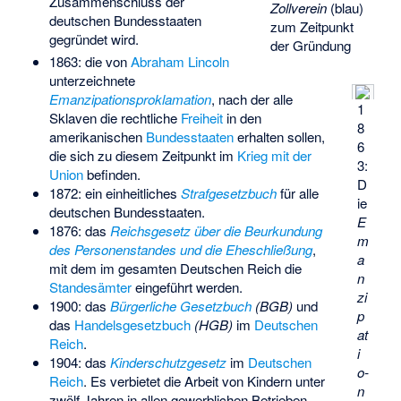
Zusammenschluss der
Zollverein
(blau)
deutschen Bundesstaaten
zum Zeitpunkt
gegründet wird.
der Gründung
1863: die von
Abraham Lincoln
unterzeichnete
Emanzipationsproklamation
, nach der alle
1
Sklaven die rechtliche
Freiheit
in den
8
amerikanischen
Bundesstaaten
erhalten sollen,
6
die sich zu diesem Zeitpunkt im
Krieg mit der
3:
Union
befinden.
D
1872: ein einheitliches
Strafgesetzbuch
für alle
ie
deutschen Bundesstaaten.
E
1876: das
Reichsgesetz über die Beurkundung
m
des Personenstandes und die Eheschließung
,
a
mit dem im gesamten Deutschen Reich die
n
Standesämter
eingeführt werden.
zi
1900: das
Bürgerliche Gesetzbuch
(BGB)
und
p
das
Handelsgesetzbuch
(HGB)
im
Deutschen
at
Reich
.
i
1904: das
Kinderschutzgesetz
im
Deutschen
o­
Reich
. Es verbietet die Arbeit von Kindern unter
n
zwölf Jahren in allen gewerblichen Betrieben.