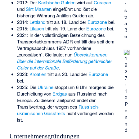
2012: Der
Karibische Gulden
wird auf
Curaçao
r
und
Sint Maarten
eingeführt und löst die
s
bisherige Währung Antillen-Gulden ab.
tr
2014:
Lettland
tritt als 18. Land der
Eurozone
bei.
a
2015:
Litauen
tritt als 19. Land der
Eurozone
bei.
ß
2021: In der vollständigen Bezeichnung des
e
Transportabkommens ADR entfällt das seit dem
Vertragsabschluss 1957 vorhandene
„europäisch“. Sie lautet nun
Übereinkommen
1
über die internationale Beförderung gefährlicher
9
Güter auf der Straße
.
2
2023:
Kroatien
tritt als 20. Land der
Eurozone
7
bei.
:
2025: Die
Ukraine
stoppt um 6 Uhr morgens die
1
Durchleitung von
Erdgas
aus Russland nach
0
Europa. Zu diesem Zeitpunkt endet der
P
Transitvertrag, der wegen des
Russisch-
e
ukrainischen Gasstreits
nicht verlängert worden
n
ist.
g
ő
Unternehmensgründungen