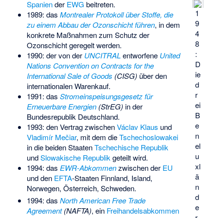
Spanien
der
EWG
beitreten.
1
1989: das
Montrealer Protokoll über Stoffe, die
9
zu einem Abbau der Ozonschicht führen
, in dem
4
konkrete Maßnahmen zum Schutz der
8
Ozonschicht geregelt werden.
:
1990: der von der
UNCITRAL
entworfene
United
D
Nations Convention on Contracts for the
ie
International Sale of Goods
(CISG)
über den
d
internationalen Warenkauf.
r
1991: das
Stromeinspeisungsgesetz für
ei
Erneuerbare Energien
(StrEG)
in der
B
Bundesrepublik Deutschland.
e
1993: den Vertrag zwischen
Václav Klaus
und
n
Vladimír Mečiar
, mit dem die
Tschechoslowakei
el
in die beiden Staaten
Tschechische Republik
u
und
Slowakische Republik
geteilt wird.
x­l
1994: das
EWR-Abkommen
zwischen der
EU
ä
und den
EFTA
-Staaten Finnland, Island,
n
Norwegen, Österreich, Schweden.
d
1994: das
North American Free Trade
e
Agreement
(NAFTA)
, ein
Freihandelsabkommen
r