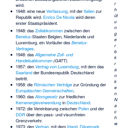
r
wird.
h
1948: eine neue
Verfassung
, mit der
Italien
zur
üt
Republik wird.
Enrico De Nicola
wird deren
u
erster Staatspräsident.
n
1948: das
Zollabkommen
zwischen den
g
Benelux
-Staaten Belgien, Niederlande und
e
Luxemburg, ein Vorläufer des
Benelux-
r
Vertrages
.
b
1948: das
Allgemeine Zoll- und
k
Handelsabkommen
(GATT)
.
r
1957: den
Vertrag von Luxemburg
, mit dem das
a
Saarland
der Bundesrepublik Deutschland
n
beitritt.
k
1958: die
Römischen Verträge
zur Gründung der
e
Europäischen Gemeinschaften
.
n
1960: das
Atomgesetz
zur friedlichen
N
Kernenergieverwendung
in
Deutschland
.
a
1972: die Vereinbarung zwischen
Polen
und der
c
DDR
über den pass- und visumfreien
h
Grenzverkehr.
w
1973: den
Vertrag
, mit dem
Irland
,
Dänemark