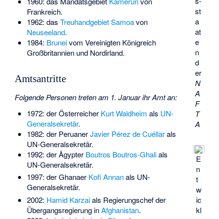
s­
1960: das Mandatsgebiet
Kamerun
von
st
Frankreich.
a
1962: das
Treuhandgebiet
Samoa
von
at
Neuseeland
.
e
1984:
Brunei
vom Vereinigten Königreich
n
Großbritannien und Nordirland.
d
er
Amtsantritte
N
A
Folgende Personen treten am 1. Januar ihr Amt an:
F
1972: der Österreicher
Kurt Waldheim
als
UN-
T
Generalsekretär
.
A
1982: der Peruaner
Javier Pérez de Cuéllar
als
UN-Generalsekretär.
1992: der Ägypter
Boutros Boutros-Ghali
als
E
UN-Generalsekretär.
n
1997: der Ghanaer
Kofi Annan
als UN-
t
Generalsekretär.
w
2002:
Hamid Karzai
als Regierungschef der
ic
Übergangsregierung in
Afghanistan
.
kl