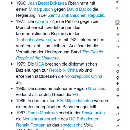
m
1966:
Jean Bedel Bokassa
übernimmt mit
ir
einem
Militärputsch
gegen
David Dacko
die
Regierung in der
Zentralafrikanischen Republik
.
1977: Die
Charta 77
, eine Petition gegen die
Menschenrechtsverletzungen des
1
kommunistischen Regimes in der
9
Tschechoslowakei
, wird mit 242 Unterschriften
5
veröffentlicht. Unmittelbarer Auslöser ist die
9
Verhaftung der Underground-Band
The Plastic
:
People of the Universe
.
F
1979: Die
USA
brechen die diplomatischen
la
Beziehungen zur
Republik China
ab und
g
erkennen stattdessen die
Volksrepublik China
g
an.
e
1985: Die dänische autonome Region
Grönland
d
verlässt als erstes Gebiet die
EG
.
e
1985: In den meisten
EG-Mitgliedstaaten
werden
r
die ersten europäischen Pässe ausgestellt.
B
1987:
Radio Moskau
sendet in der
Sowjetunion
e
die
Neujahrsansprache
des
US-Präsidenten
w
Ronald Reagan
an das
sowjetische
Volk.
e